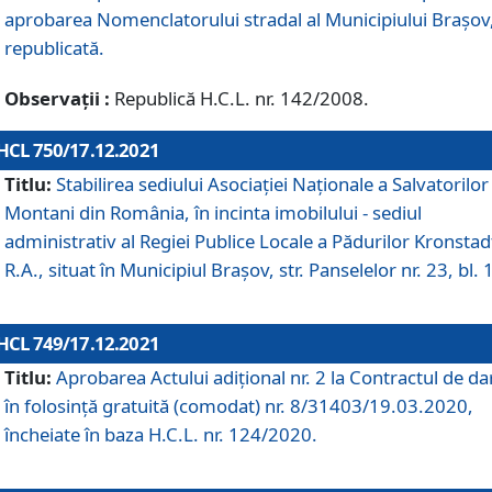
aprobarea Nomenclatorului stradal al Municipiului Braşov
republicată.
Observații :
Republică H.C.L. nr. 142/2008.
HCL 750/17.12.2021
Titlu:
Stabilirea sediului Asociației Naționale a Salvatorilor
Montani din România, în incinta imobilului - sediul
administrativ al Regiei Publice Locale a Pădurilor Kronstad
R.A., situat în Municipiul Braşov, str. Panselelor nr. 23, bl. 
HCL 749/17.12.2021
Titlu:
Aprobarea Actului adițional nr. 2 la Contractul de da
în folosință gratuită (comodat) nr. 8/31403/19.03.2020,
încheiate în baza H.C.L. nr. 124/2020.