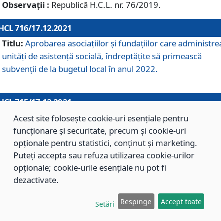
Observații :
Republică H.C.L. nr. 76/2019.
HCL 716/17.12.2021
Titlu:
Aprobarea asociaţiilor şi fundaţiilor care administre
unităţi de asistenţă socială, îndreptăţite să primească
subvenţii de la bugetul local în anul 2022.
HCL 715/17.12.2021
Titlu:
Aprobarea Planului de acţiuni sau lucrări de interes
Acest site folosește cookie-uri esențiale pentru
local pentru anul 2022.
funcționare și securitate, precum și cookie-uri
opționale pentru statistici, conținut și marketing.
Puteți accepta sau refuza utilizarea cookie-urilor
HCL 714/17.12.2021
opționale; cookie-urile esențiale nu pot fi
Titlu:
Modificarea Anexei la H.C.L. nr. 709/2020 privind
dezactivate.
aprobarea Regulamentului de Organizare şi Funcţionare a
Respinge
Accept toate
Direcţiei de Asistenţă Socială Braşov.
Setări