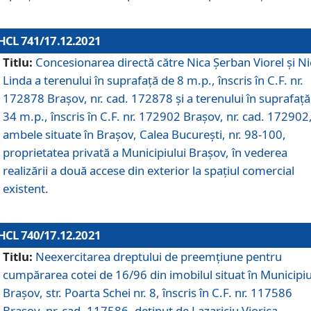
HCL 741/17.12.2021
Titlu:
Concesionarea directă către Nica Șerban Viorel și Ni
Linda a terenului în suprafață de 8 m.p., înscris în C.F. nr.
172878 Brașov, nr. cad. 172878 și a terenului în suprafață
34 m.p., înscris în C.F. nr. 172902 Brașov, nr. cad. 172902
ambele situate în Brașov, Calea București, nr. 98-100,
proprietatea privată a Municipiului Brașov, în vederea
realizării a două accese din exterior la spațiul comercial
existent.
HCL 740/17.12.2021
Titlu:
Neexercitarea dreptului de preemţiune pentru
cumpărarea cotei de 16/96 din imobilul situat în Municipiu
Braşov, str. Poarta Schei nr. 8, înscris în C.F. nr. 117586
Brașov, nr. cad. 117586, deținut de Lazariciu Viorica,