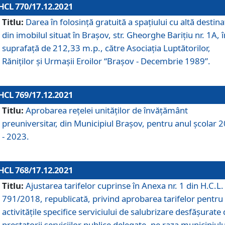
HCL 770/17.12.2021
Titlu:
Darea în folosinţă gratuită a spaţiului cu altă destina
din imobilul situat în Braşov, str. Gheorghe Bariţiu nr. 1A, î
suprafaţă de 212,33 m.p., către Asociaţia Luptătorilor,
Răniţilor şi Urmaşii Eroilor “Braşov - Decembrie 1989”.
HCL 769/17.12.2021
Titlu:
Aprobarea reţelei unităţilor de învăţământ
preuniversitar, din Municipiul Braşov, pentru anul şcolar 
- 2023.
HCL 768/17.12.2021
Titlu:
Ajustarea tarifelor cuprinse în Anexa nr. 1 din H.C.L. 
791/2018, republicată, privind aprobarea tarifelor pentru
activităţile specifice serviciului de salubrizare desfăşurate
prestatorii serviciilor publice delegate, pe raza municipiulu