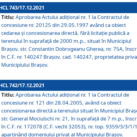
HCL 743/17.12.2021
Titlu:
Aprobarea Actului adiţional nr. 1 la Contractul de
concesiune nr. 20125 din 29.05.1997 având ca obiect
cedarea și concesionarea directă, fără licitație publică a
terenului în suprafață de 2000 m.p., situat în Municipiul
Brașov, str. Constantin Dobrogeanu Gherea, nr. 75A, înscr
în C.F. nr. 140247 Brașov, cad. 140247, proprietatea priva
Municipiului Brașov.
HCL 742/17.12.2021
Titlu:
Aprobarea Actului adiţional nr. 1 la Contractul de
concesiune nr. 121 din 28.04.2005, având ca obiect
concesionarea directă a terenului situat în Municipiul Braș
str. General Mociulschi nr. 21, în suprafață de 7 m.p., înscr
în C.F. nr. 172078 (C.F. vechi 32053), nr. top. 9359/3/3/1/
aparținând domeniului privat al Municipiului Brașov.