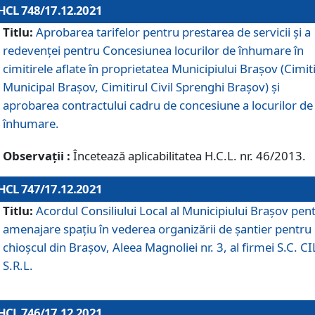
HCL 748/17.12.2021
Titlu:
Aprobarea tarifelor pentru prestarea de servicii şi a
redevenţei pentru Concesiunea locurilor de înhumare în
cimitirele aflate în proprietatea Municipiului Braşov (Cimit
Municipal Braşov, Cimitirul Civil Sprenghi Braşov) şi
aprobarea contractului cadru de concesiune a locurilor de
înhumare.
Observații :
Încetează aplicabilitatea H.C.L. nr. 46/2013.
HCL 747/17.12.2021
Titlu:
Acordul Consiliului Local al Municipiului Braşov pen
amenajare spațiu în vederea organizării de șantier pentru
chioșcul din Brașov, Aleea Magnoliei nr. 3, al firmei S.C. C
S.R.L.
HCL 746/17.12.2021