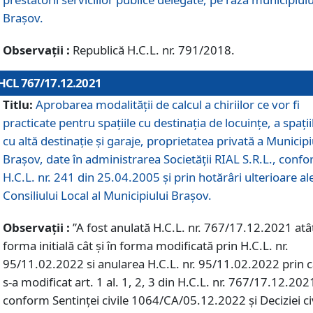
Braşov.
Observații :
Republică H.C.L. nr. 791/2018.
HCL 767/17.12.2021
Titlu:
Aprobarea modalității de calcul a chiriilor ce vor fi
practicate pentru spaţiile cu destinaţia de locuinţe, a spaţii
cu altă destinaţie şi garaje, proprietatea privată a Municipi
Braşov, date în administrarea Societăţii RIAL S.R.L., conf
H.C.L. nr. 241 din 25.04.2005 și prin hotărâri ulterioare al
Consiliului Local al Municipiului Braşov.
Observații :
”A fost anulată H.C.L. nr. 767/17.12.2021 atât
forma initială cât și în forma modificată prin H.C.L. nr.
95/11.02.2022 si anularea H.C.L. nr. 95/11.02.2022 prin 
s-a modificat art. 1 al. 1, 2, 3 din H.C.L. nr. 767/17.12.202
conform Sentinței civile 1064/CA/05.12.2022 și Deciziei ci