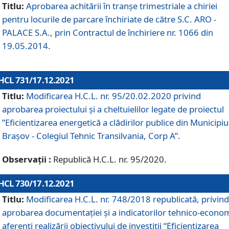
Titlu:
Aprobarea achitării în tranșe trimestriale a chiriei
pentru locurile de parcare închiriate de către S.C. ARO -
PALACE S.A., prin Contractul de închiriere nr. 1066 din
19.05.2014.
HCL 731/17.12.2021
Titlu:
Modificarea H.C.L. nr. 95/20.02.2020 privind
aprobarea proiectului și a cheltuielilor legate de proiectul
”Eficientizarea energetică a clădirilor publice din Municipiu
Brașov - Colegiul Tehnic Transilvania, Corp A”.
Observații :
Republică H.C.L. nr. 95/2020.
HCL 730/17.12.2021
Titlu:
Modificarea H.C.L. nr. 748/2018 republicată, privind
aprobarea documentației și a indicatorilor tehnico-econom
aferenți realizării obiectivului de investiții “Eficientizarea