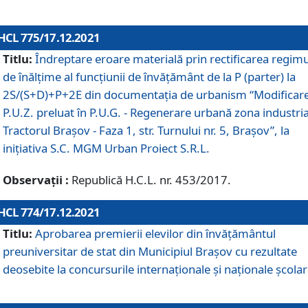
HCL 775/17.12.2021
Titlu:
Îndreptare eroare materială prin rectificarea regimu
de înălţime al funcţiunii de învăţământ de la P (parter) la
2S/(S+D)+P+2E din documentaţia de urbanism “Modificar
P.U.Z. preluat în P.U.G. - Regenerare urbană zona industria
Tractorul Braşov - Faza 1, str. Turnului nr. 5, Braşov”, la
iniţiativa S.C. MGM Urban Proiect S.R.L.
Observații :
Republică H.C.L. nr. 453/2017.
HCL 774/17.12.2021
Titlu:
Aprobarea premierii elevilor din învățământul
preuniversitar de stat din Municipiul Brașov cu rezultate
deosebite la concursurile internaționale și naționale școlar