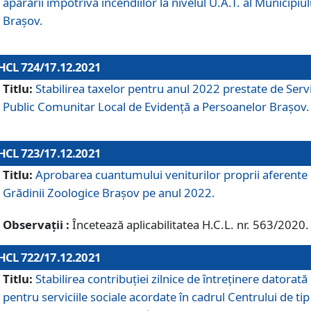
apărării împotriva incendiilor la nivelul U.A.T. al Municipiul
Brașov.
HCL 724/17.12.2021
Titlu:
Stabilirea taxelor pentru anul 2022 prestate de Servi
Public Comunitar Local de Evidență a Persoanelor Braşov.
HCL 723/17.12.2021
Titlu:
Aprobarea cuantumului veniturilor proprii aferente
Grădinii Zoologice Braşov pe anul 2022.
Observații :
Încetează aplicabilitatea H.C.L. nr. 563/2020.
HCL 722/17.12.2021
Titlu:
Stabilirea contribuţiei zilnice de întreținere datorată
pentru serviciile sociale acordate în cadrul Centrului de tip