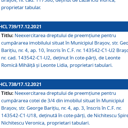
proprietar tabular.
HCL 739/17.12.2021
Titlu:
Neexercitarea dreptului de preemţiune pentru
cumpărarea imobilului situat în Municipiul Braşov, str. Ge
Barițiu, nr. 4, ap. 10, înscris în C.F. nr. 143542-C1-U2 Braș
nr. cad. 143542-C1-U2, deținut în cote-părți, de Leonte
Romică Mihăiță și Leonte Lidia, proprietari tabulari.
HCL 738/17.12.2021
Titlu:
Neexercitarea dreptului de preemţiune pentru
cumpărarea cotei de 3/4 din imobilul situat în Municipiul
Braşov, str. George Barițiu, nr. 4, ap. 3, înscris în C.F. nr.
143542-C1-U18, deținută în cote-părți, de Nichitescu Spire
Nichitescu Veronica, proprietari tabulari.