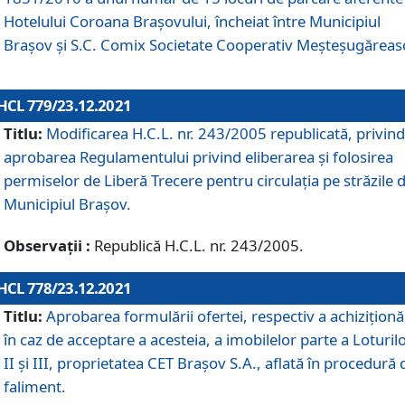
Hotelului Coroana Brașovului, încheiat între Municipiul
Braşov şi S.C. Comix Societate Cooperativ Meșteșugăreas
HCL 779/23.12.2021
Titlu:
Modificarea H.C.L. nr. 243/2005 republicată, privind
aprobarea Regulamentului privind eliberarea şi folosirea
permiselor de Liberă Trecere pentru circulația pe străzile 
Municipiul Braşov.
Observații :
Republică H.C.L. nr. 243/2005.
HCL 778/23.12.2021
Titlu:
Aprobarea formulării ofertei, respectiv a achiziționăr
în caz de acceptare a acesteia, a imobilelor parte a Loturilo
II și III, proprietatea CET Brașov S.A., aflată în procedură 
faliment.