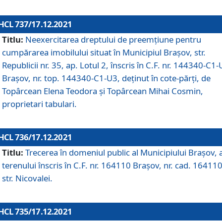
HCL 737/17.12.2021
Titlu:
Neexercitarea dreptului de preemţiune pentru
cumpărarea imobilului situat în Municipiul Braşov, str.
Republicii nr. 35, ap. Lotul 2, înscris în C.F. nr. 144340-C1
Brașov, nr. top. 144340-C1-U3, deținut în cote-părți, de
Topârcean Elena Teodora și Topârcean Mihai Cosmin,
proprietari tabulari.
HCL 736/17.12.2021
Titlu:
Trecerea în domeniul public al Municipiului Braşov, 
terenului înscris în C.F. nr. 164110 Brașov, nr. cad. 164110
str. Nicovalei.
HCL 735/17.12.2021