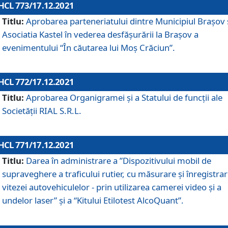
HCL 773/17.12.2021
Titlu:
Aprobarea parteneriatului dintre Municipiul Brașov 
Asociatia Kastel în vederea desfăşurării la Brașov a
evenimentului “În căutarea lui Moș Crăciun”.
HCL 772/17.12.2021
Titlu:
Aprobarea Organigramei şi a Statului de funcţii ale
Societăţii RIAL S.R.L.
HCL 771/17.12.2021
Titlu:
Darea în administrare a ”Dispozitivului mobil de
supraveghere a traficului rutier, cu măsurare și înregistrar
vitezei autovehiculelor - prin utilizarea camerei video și a
undelor laser” și a “Kitului Etilotest AlcoQuant”.