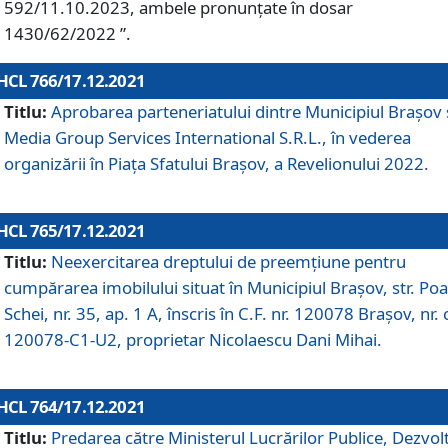
592/11.10.2023, ambele pronunțate în dosar
1430/62/2022 ”.
HCL 766/17.12.2021
Titlu:
Aprobarea parteneriatului dintre Municipiul Brașov 
Media Group Services International S.R.L., în vederea
organizării în Piața Sfatului Brașov, a Revelionului 2022.
HCL 765/17.12.2021
Titlu:
Neexercitarea dreptului de preemţiune pentru
cumpărarea imobilului situat în Municipiul Braşov, str. Poa
Schei, nr. 35, ap. 1 A, înscris în C.F. nr. 120078 Brașov, nr. 
120078-C1-U2, proprietar Nicolaescu Dani Mihai.
HCL 764/17.12.2021
Titlu:
Predarea către Ministerul Lucrărilor Publice, Dezvolt