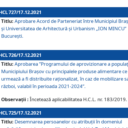
HCL 727/17.12.2021
Titlu:
Aprobare Acord de Parteneriat între Municipiul Bra
și Universitatea de Arhitectură și Urbanism „ION MINCU”
București.
HCL 726/17.12.2021
Titlu:
Aprobarea ”Programului de aprovizionare a populaț
Municipiului Braşov cu principalele produse alimentare ce
urmează a fi distribuite raționalizat, în caz de mobilizare s
război, valabil în perioada 2021-2024”.
Observații :
Încetează aplicabilitatea H.C.L. nr. 183/2019.
HCL 725/17.12.2021
Titlu:
Desemnarea persoanelor cu atribuții în domeniul