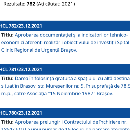
Rezultate:
782
(Ați căutat: 2021)
HCL 782/23.12.2021
Titlu:
Aprobarea documentației și a indicatorilor tehnico-
economici aferenți realizării obiectivului de investiții Spital
Clinic Regional de Urgență Brașov.
HCL 781/23.12.2021
Titlu:
Darea în folosinţă gratuită a spaţiului cu altă destina
situat în Braşov, str. Mureşenilor nr. 5, în suprafaţă de 78,
m.p., către Asociaţia "15 Noiembrie 1987" Braşov.
HCL 780/23.12.2021
Titlu:
Aprobarea prelungirii Contractului de închiriere nr.
1851/2010 a unui număr de 15 locuri de parcare aferente