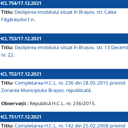
HCL 754/17.12.2021
Titlu:
Dezlipirea imobilului situat în Brașov, str. Calea
Făgărașului f.n.
HCL 753/17.12.2021
Titlu:
Dezlipirea imobilului situat în Brașov, str. 13 Decem
nr. 22.
HCL 752/17.12.2021
Titlu:
Completarea H.C.L. nr. 236 din 28.05.2015 privind
Zonarea Municipiului Braşov, republicată.
Observații :
Republică H.C.L. nr. 236/2015.
HCL 751/17.12.2021
Titlu:
Completarea H.C.L. nr. 142 din 25.02.2008 privind