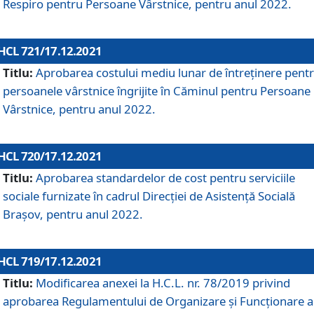
Respiro pentru Persoane Vârstnice, pentru anul 2022.
HCL 721/17.12.2021
Titlu:
Aprobarea costului mediu lunar de întreţinere pent
persoanele vârstnice îngrijite în Căminul pentru Persoane
Vârstnice, pentru anul 2022.
HCL 720/17.12.2021
Titlu:
Aprobarea standardelor de cost pentru serviciile
sociale furnizate în cadrul Direcției de Asistență Socială
Brașov, pentru anul 2022.
HCL 719/17.12.2021
Titlu:
Modificarea anexei la H.C.L. nr. 78/2019 privind
aprobarea Regulamentului de Organizare și Funcționare a