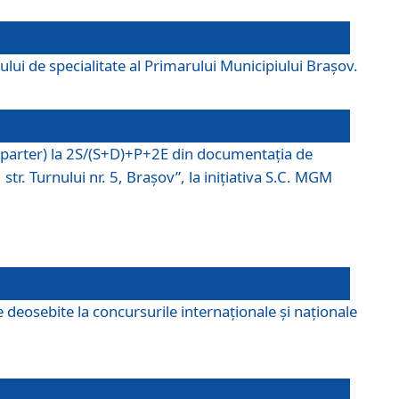
lui de specialitate al Primarului Municipiului Braşov.
P (parter) la 2S/(S+D)+P+2E din documentaţia de
tr. Turnului nr. 5, Braşov”, la iniţiativa S.C. MGM
 deosebite la concursurile internaționale și naționale