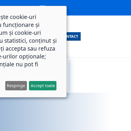
ește cookie-uri
 funcționare și
um și cookie-uri
CONTACT
statistici, conținut și
ți accepta sau refuza
e-urilor opționale;
nțiale nu pot fi
SERVICII
M.O.L.
PUBLICE
Respinge
Accept toate