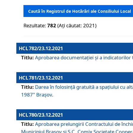
Caută în Registrul de Hotărâri ale Consiliului Local
Rezultate:
782
(Ați căutat: 2021)
HCL 782/23.12.2021
Titlu:
Aprobarea documentației și a indicatorilor t
HCL 781/23.12.2021
Titlu:
Darea în folosinţă gratuită a spaţiului cu al
1987" Braşov.
HCL 780/23.12.2021
Titlu:
Aprobarea prelungirii Contractului de închi
Municipiul Braşov şi S.C. Comix Societate Coope