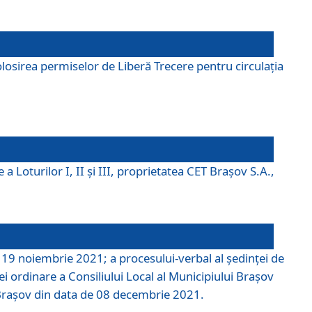
losirea permiselor de Liberă Trecere pentru circulația
a Loturilor I, II și III, proprietatea CET Brașov S.A.,
e 19 noiembrie 2021; a procesului-verbal al şedinţei de
i ordinare a Consiliului Local al Municipiului Braşov
i Braşov din data de 08 decembrie 2021.