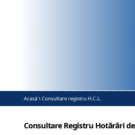
Acasă
\
Consultare registru H.C.L.
Consultare Registru Hotărâri de