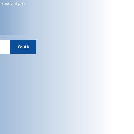
brasovcity.ro
Caută