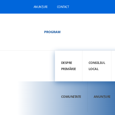
ANUNȚURI
CONTACT
PROGRAM
DESPRE
CONSILIUL
PRIMĂRIE
LOCAL
COMUNITATE
ANUNȚURI