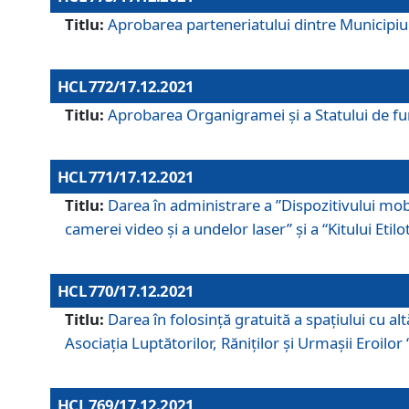
Titlu:
Aprobarea parteneriatului dintre Municipiul
HCL 772/17.12.2021
Titlu:
Aprobarea Organigramei şi a Statului de func
HCL 771/17.12.2021
Titlu:
Darea în administrare a ”Dispozitivului mobil
camerei video și a undelor laser” și a “Kitului Etil
HCL 770/17.12.2021
Titlu:
Darea în folosinţă gratuită a spaţiului cu al
Asociaţia Luptătorilor, Răniţilor şi Urmaşii Eroil
HCL 769/17.12.2021