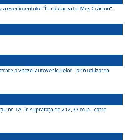
ov a evenimentului “În căutarea lui Moș Crăciun”.
rare a vitezei autovehiculelor - prin utilizarea
iţiu nr. 1A, în suprafaţă de 212,33 m.p., către