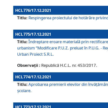
HCL 776/17.12.2021
Titlu:
Respingerea proiectului de hotărâre privind
HCL 775/17.12.2021
Titlu:
Îndreptare eroare materială prin rectificar
urbanism “Modificare P.U.Z. preluat în P.U.G. - Re
Urban Proiect S.R.L.
Observații :
Republică H.C.L. nr. 453/2017.
HCL 774/17.12.2021
Titlu:
Aprobarea premierii elevilor din învățământ
școlare.
HCL 773/17.12.2021