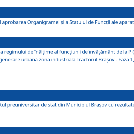
 aprobarea Organigramei şi a Statului de Funcţii ale aparatu
ea regimului de înălţime al funcţiunii de învăţământ de la 
generare urbană zona industrială Tractorul Braşov - Faza 1, s
ul preuniversitar de stat din Municipiul Brașov cu rezultate