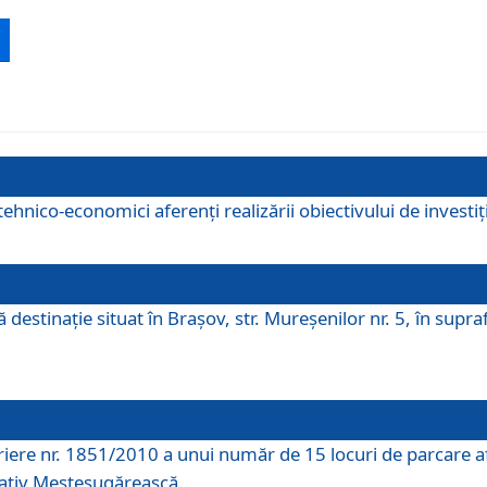
ehnico-economici aferenți realizării obiectivului de investiț
tă destinaţie situat în Braşov, str. Mureşenilor nr. 5, în su
riere nr. 1851/2010 a unui număr de 15 locuri de parcare a
rativ Meșteșugărească.