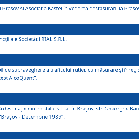
 Brașov și Asociatia Kastel în vederea desfăşurării la Braș
ţii ale Societăţii RIAL S.R.L.
 de supraveghere a traficului rutier, cu măsurare și înregist
otest AlcoQuant”.
tă destinaţie din imobilul situat în Braşov, str. Gheorghe Bar
or “Braşov - Decembrie 1989”.