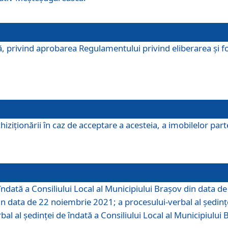
, privind aprobarea Regulamentului privind eliberarea şi fo
iziționării în caz de acceptare a acesteia, a imobilelor parte 
îndată a Consiliului Local al Municipiului Braşov din data d
din data de 22 noiembrie 2021; a procesului-verbal al şedinţe
bal al şedinţei de îndată a Consiliului Local al Municipiulu