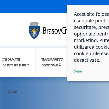
Acest site folos
esențiale pentru
securitate, prec
opționale pentru 
marketing. Pute
utilizarea cooki
cookie-urile ese
dezactivate.
INFORMAȚII
TRANSPARENȚĂ
INTEGRITATE
DE INTERES PUBLIC
DECIZIONALĂ
INSTITUȚIONALĂ
Setări
CAUTĂ