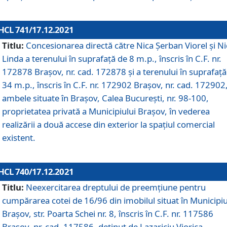
HCL 741/17.12.2021
Titlu:
Concesionarea directă către Nica Șerban Viorel și Ni
Linda a terenului în suprafață de 8 m.p., înscris în C.F. nr.
172878 Brașov, nr. cad. 172878 și a terenului în suprafață
34 m.p., înscris în C.F. nr. 172902 Brașov, nr. cad. 172902
ambele situate în Brașov, Calea București, nr. 98-100,
proprietatea privată a Municipiului Brașov, în vederea
realizării a două accese din exterior la spațiul comercial
existent.
HCL 740/17.12.2021
Titlu:
Neexercitarea dreptului de preemţiune pentru
cumpărarea cotei de 16/96 din imobilul situat în Municipiu
Braşov, str. Poarta Schei nr. 8, înscris în C.F. nr. 117586
Brașov, nr. cad. 117586, deținut de Lazariciu Viorica,