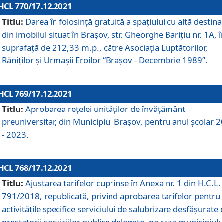
HCL 770/17.12.2021
Titlu:
Darea în folosinţă gratuită a spaţiului cu altă destina
din imobilul situat în Braşov, str. Gheorghe Bariţiu nr. 1A, î
suprafaţă de 212,33 m.p., către Asociaţia Luptătorilor,
Răniţilor şi Urmaşii Eroilor “Braşov - Decembrie 1989”.
HCL 769/17.12.2021
Titlu:
Aprobarea reţelei unităţilor de învăţământ
preuniversitar, din Municipiul Braşov, pentru anul şcolar 
- 2023.
HCL 768/17.12.2021
Titlu:
Ajustarea tarifelor cuprinse în Anexa nr. 1 din H.C.L. 
791/2018, republicată, privind aprobarea tarifelor pentru
activităţile specifice serviciului de salubrizare desfăşurate
prestatorii serviciilor publice delegate, pe raza municipiulu