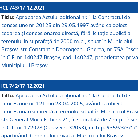
HCL 743/17.12.2021
Titlu:
Aprobarea Actului adiţional nr. 1 la Contractul de
concesiune nr. 20125 din 29.05.1997 având ca obiect
cedarea și concesionarea directă, fără licitație publică a
terenului în suprafață de 2000 m.p., situat în Municipiul
Brașov, str. Constantin Dobrogeanu Gherea, nr. 75A, înscr
în C.F. nr. 140247 Brașov, cad. 140247, proprietatea priva
Municipiului Brașov.
HCL 742/17.12.2021
Titlu:
Aprobarea Actului adiţional nr. 1 la Contractul de
concesiune nr. 121 din 28.04.2005, având ca obiect
concesionarea directă a terenului situat în Municipiul Braș
str. General Mociulschi nr. 21, în suprafață de 7 m.p., înscr
în C.F. nr. 172078 (C.F. vechi 32053), nr. top. 9359/3/3/1/
aparținând domeniului privat al Municipiului Brașov.