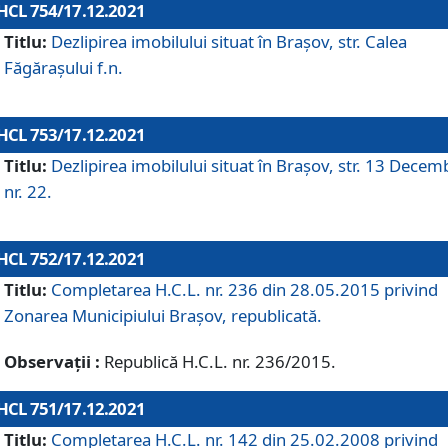
HCL 754/17.12.2021
Titlu:
Dezlipirea imobilului situat în Brașov, str. Calea
Făgărașului f.n.
HCL 753/17.12.2021
Titlu:
Dezlipirea imobilului situat în Brașov, str. 13 Decem
nr. 22.
HCL 752/17.12.2021
Titlu:
Completarea H.C.L. nr. 236 din 28.05.2015 privind
Zonarea Municipiului Braşov, republicată.
Observații :
Republică H.C.L. nr. 236/2015.
HCL 751/17.12.2021
Titlu:
Completarea H.C.L. nr. 142 din 25.02.2008 privind