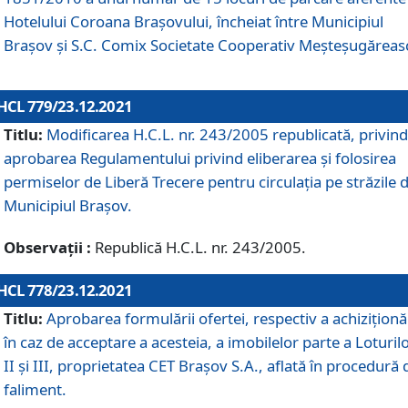
Hotelului Coroana Brașovului, încheiat între Municipiul
Braşov şi S.C. Comix Societate Cooperativ Meșteșugăreas
HCL 779/23.12.2021
Titlu:
Modificarea H.C.L. nr. 243/2005 republicată, privind
aprobarea Regulamentului privind eliberarea şi folosirea
permiselor de Liberă Trecere pentru circulația pe străzile 
Municipiul Braşov.
Observații :
Republică H.C.L. nr. 243/2005.
HCL 778/23.12.2021
Titlu:
Aprobarea formulării ofertei, respectiv a achiziționăr
în caz de acceptare a acesteia, a imobilelor parte a Loturilo
II și III, proprietatea CET Brașov S.A., aflată în procedură 
faliment.