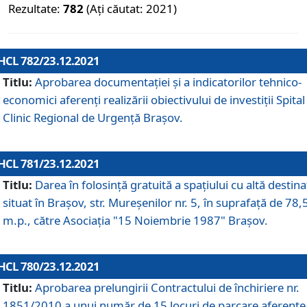
Rezultate:
782
(Ați căutat: 2021)
HCL 782/23.12.2021
Titlu:
Aprobarea documentației și a indicatorilor tehnico-
economici aferenți realizării obiectivului de investiții Spital
Clinic Regional de Urgență Brașov.
HCL 781/23.12.2021
Titlu:
Darea în folosinţă gratuită a spaţiului cu altă destina
situat în Braşov, str. Mureşenilor nr. 5, în suprafaţă de 78,
m.p., către Asociaţia "15 Noiembrie 1987" Braşov.
HCL 780/23.12.2021
Titlu:
Aprobarea prelungirii Contractului de închiriere nr.
1851/2010 a unui număr de 15 locuri de parcare aferente