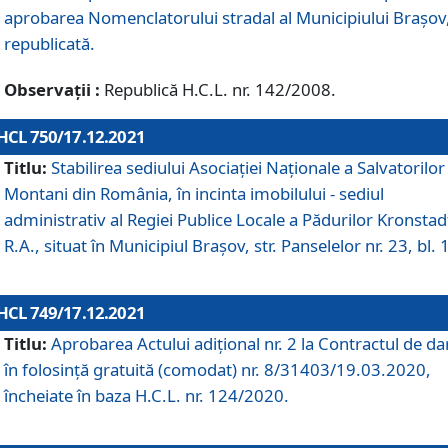
aprobarea Nomenclatorului stradal al Municipiului Braşov
republicată.
Observații :
Republică H.C.L. nr. 142/2008.
HCL 750/17.12.2021
Titlu:
Stabilirea sediului Asociației Naționale a Salvatorilor
Montani din România, în incinta imobilului - sediul
administrativ al Regiei Publice Locale a Pădurilor Kronstad
R.A., situat în Municipiul Braşov, str. Panselelor nr. 23, bl. 
HCL 749/17.12.2021
Titlu:
Aprobarea Actului adițional nr. 2 la Contractul de da
în folosință gratuită (comodat) nr. 8/31403/19.03.2020,
încheiate în baza H.C.L. nr. 124/2020.