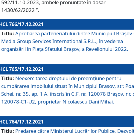
592/11.10.2023, ambele pronunțate în dosar
1430/62/2022 ”.
HCL 766/17.12.2021
Titlu:
Aprobarea parteneriatului dintre Municipiul Brașov 
Media Group Services International S.R.L., în vederea
organizării în Piața Sfatului Brașov, a Revelionului 2022.
HCL 765/17.12.2021
Titlu:
Neexercitarea dreptului de preemţiune pentru
cumpărarea imobilului situat în Municipiul Braşov, str. Poa
Schei, nr. 35, ap. 1 A, înscris în C.F. nr. 120078 Brașov, nr. 
120078-C1-U2, proprietar Nicolaescu Dani Mihai.
HCL 764/17.12.2021
Titlu:
Predarea către Ministerul Lucrărilor Publice, Dezvolt