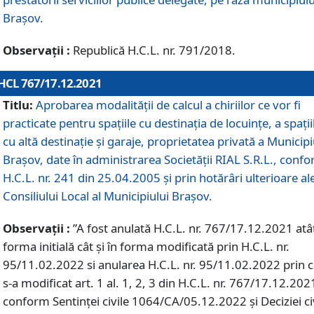
Braşov.
Observații :
Republică H.C.L. nr. 791/2018.
HCL 767/17.12.2021
Titlu:
Aprobarea modalității de calcul a chiriilor ce vor fi
practicate pentru spaţiile cu destinaţia de locuinţe, a spaţii
cu altă destinaţie şi garaje, proprietatea privată a Municipi
Braşov, date în administrarea Societăţii RIAL S.R.L., conf
H.C.L. nr. 241 din 25.04.2005 și prin hotărâri ulterioare al
Consiliului Local al Municipiului Braşov.
Observații :
”A fost anulată H.C.L. nr. 767/17.12.2021 atât
forma initială cât și în forma modificată prin H.C.L. nr.
95/11.02.2022 si anularea H.C.L. nr. 95/11.02.2022 prin 
s-a modificat art. 1 al. 1, 2, 3 din H.C.L. nr. 767/17.12.202
conform Sentinței civile 1064/CA/05.12.2022 și Deciziei ci