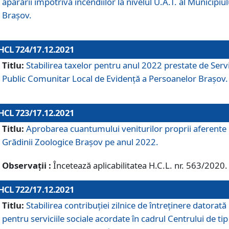
apărării împotriva incendiilor la nivelul U.A.T. al Municipiul
Brașov.
HCL 724/17.12.2021
Titlu:
Stabilirea taxelor pentru anul 2022 prestate de Servi
Public Comunitar Local de Evidență a Persoanelor Braşov.
HCL 723/17.12.2021
Titlu:
Aprobarea cuantumului veniturilor proprii aferente
Grădinii Zoologice Braşov pe anul 2022.
Observații :
Încetează aplicabilitatea H.C.L. nr. 563/2020.
HCL 722/17.12.2021
Titlu:
Stabilirea contribuţiei zilnice de întreținere datorată
pentru serviciile sociale acordate în cadrul Centrului de tip