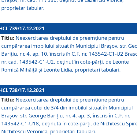
proprietar tabular.
HCL 739/17.12.2021
Titlu:
Neexercitarea dreptului de preemţiune pentru
cumpărarea imobilului situat în Municipiul Braşov, str. Ge
Barițiu, nr. 4, ap. 10, înscris în C.F. nr. 143542-C1-U2 Braș
nr. cad. 143542-C1-U2, deținut în cote-părți, de Leonte
Romică Mihăiță și Leonte Lidia, proprietari tabulari.
HCL 738/17.12.2021
Titlu:
Neexercitarea dreptului de preemţiune pentru
cumpărarea cotei de 3/4 din imobilul situat în Municipiul
Braşov, str. George Barițiu, nr. 4, ap. 3, înscris în C.F. nr.
143542-C1-U18, deținută în cote-părți, de Nichitescu Spire
Nichitescu Veronica, proprietari tabulari.