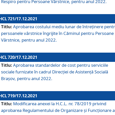
Respiro pentru Persoane Vârstnice, pentru anul 2022.
HCL 721/17.12.2021
Titlu:
Aprobarea costului mediu lunar de întreţinere pent
persoanele vârstnice îngrijite în Căminul pentru Persoane
Vârstnice, pentru anul 2022.
HCL 720/17.12.2021
Titlu:
Aprobarea standardelor de cost pentru serviciile
sociale furnizate în cadrul Direcției de Asistență Socială
Brașov, pentru anul 2022.
HCL 719/17.12.2021
Titlu:
Modificarea anexei la H.C.L. nr. 78/2019 privind
aprobarea Regulamentului de Organizare și Funcționare a