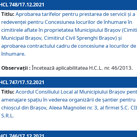
HCL 748/17.12.2021
Titlu:
Aprobarea tarifelor pentru prestarea de servicii şi a
redevenţei pentru Concesiunea locurilor de înhumare în
cimitirele aflate în proprietatea Municipiului Braşov (Cimit
Municipal Braşov, Cimitirul Civil Sprenghi Braşov) şi
aprobarea contractului cadru de concesiune a locurilor de
înhumare.
Observații :
Încetează aplicabilitatea H.C.L. nr. 46/2013.
HCL 747/17.12.2021
Titlu:
Acordul Consiliului Local al Municipiului Braşov pen
amenajare spațiu în vederea organizării de șantier pentru
chioșcul din Brașov, Aleea Magnoliei nr. 3, al firmei S.C. C
S.R.L.
HCL 746/17.12.2021