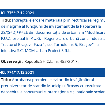
HCL 775/17.12.2021
Titlu:
Îndreptare eroare materială prin rectificarea regimu
de înălţime al funcţiunii de învăţământ de la P (parter) la
2S/(S+D)+P+2E din documentaţia de urbanism “Modificar
P.U.Z. preluat în P.U.G. - Regenerare urbană zona industria
Tractorul Braşov - Faza 1, str. Turnului nr. 5, Braşov”, la
iniţiativa S.C. MGM Urban Proiect S.R.L.
Observații :
Republică H.C.L. nr. 453/2017.
HCL 774/17.12.2021
Titlu:
Aprobarea premierii elevilor din învățământul
preuniversitar de stat din Municipiul Brașov cu rezultate
deosebite la concursurile internaționale și naționale școlar