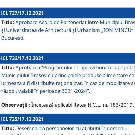
HCL 727/17.12.2021
Titlu:
Aprobare Acord de Parteneriat între Municipiul Bra
și Universitatea de Arhitectură și Urbanism „ION MINCU”
București.
HCL 726/17.12.2021
Titlu:
Aprobarea ”Programului de aprovizionare a populaț
Municipiului Braşov cu principalele produse alimentare ce
urmează a fi distribuite raționalizat, în caz de mobilizare s
război, valabil în perioada 2021-2024”.
Observații :
Încetează aplicabilitatea H.C.L. nr. 183/2019.
HCL 725/17.12.2021
Titlu:
Desemnarea persoanelor cu atribuții în domeniul