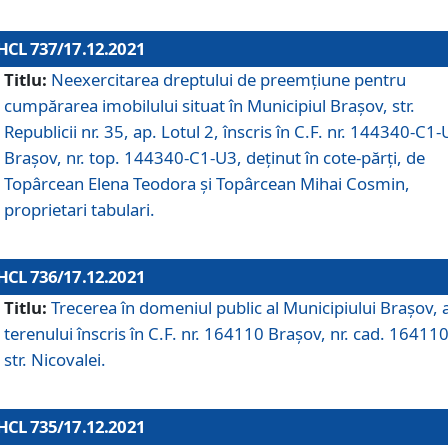
HCL 737/17.12.2021
Titlu:
Neexercitarea dreptului de preemţiune pentru
cumpărarea imobilului situat în Municipiul Braşov, str.
Republicii nr. 35, ap. Lotul 2, înscris în C.F. nr. 144340-C1
Brașov, nr. top. 144340-C1-U3, deținut în cote-părți, de
Topârcean Elena Teodora și Topârcean Mihai Cosmin,
proprietari tabulari.
HCL 736/17.12.2021
Titlu:
Trecerea în domeniul public al Municipiului Braşov, 
terenului înscris în C.F. nr. 164110 Brașov, nr. cad. 164110
str. Nicovalei.
HCL 735/17.12.2021