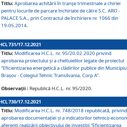
Titlu:
Aprobarea achitării în tranșe trimestriale a chiriei
pentru locurile de parcare închiriate de către S.C. ARO -
PALACE S.A., prin Contractul de închiriere nr. 1066 din
19.05.2014.
HCL 731/17.12.2021
Titlu:
Modificarea H.C.L. nr. 95/20.02.2020 privind
aprobarea proiectului și a cheltuielilor legate de proiectul
”Eficientizarea energetică a clădirilor publice din Municipiu
Brașov - Colegiul Tehnic Transilvania, Corp A”.
Observații :
Republică H.C.L. nr. 95/2020.
HCL 730/17.12.2021
Titlu:
Modificarea H.C.L. nr. 748/2018 republicată, privind
aprobarea documentației și a indicatorilor tehnico-econom
aferenți realizării obiectivului de investiții “Eficientizarea