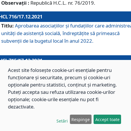
Observații :
Republică H.C.L. nr. 76/2019.
HCL 716/17.12.2021
Titlu:
Aprobarea asociaţiilor şi fundaţiilor care administre
unităţi de asistenţă socială, îndreptăţite să primească
subvenţii de la bugetul local în anul 2022.
HCL 715/17.12.2021
Titlu:
Aprobarea Planului de acţiuni sau lucrări de interes
Acest site folosește cookie-uri esențiale pentru
local pentru anul 2022.
funcționare și securitate, precum și cookie-uri
opționale pentru statistici, conținut și marketing.
Puteți accepta sau refuza utilizarea cookie-urilor
HCL 714/17.12.2021
opționale; cookie-urile esențiale nu pot fi
Titlu:
Modificarea Anexei la H.C.L. nr. 709/2020 privind
dezactivate.
aprobarea Regulamentului de Organizare şi Funcţionare a
Respinge
Accept toate
Direcţiei de Asistenţă Socială Braşov.
Setări