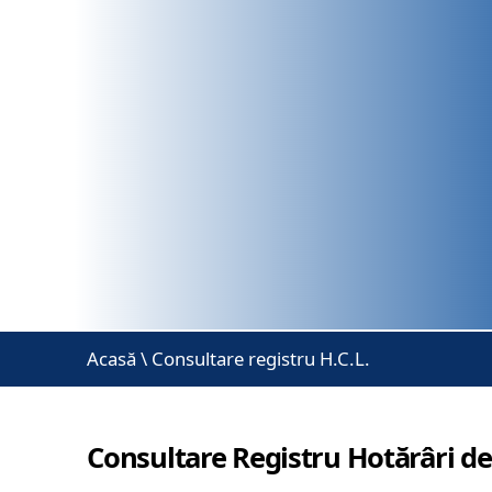
Acasă
\
Consultare registru H.C.L.
Consultare Registru Hotărâri de