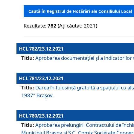
Caută în Registrul de Hotărâri ale Consiliului Local
Rezultate:
782
(Ați căutat: 2021)
HCL 782/23.12.2021
Titlu:
Aprobarea documentației și a indicatorilor t
HCL 781/23.12.2021
Titlu:
Darea în folosinţă gratuită a spaţiului cu al
1987" Braşov.
HCL 780/23.12.2021
Titlu:
Aprobarea prelungirii Contractului de închi
Municipiul Braşov şi S.C. Comix Societate Coope