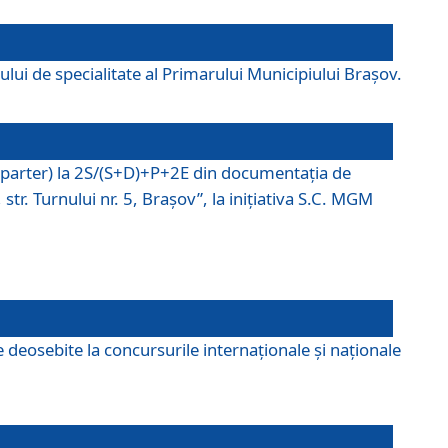
lui de specialitate al Primarului Municipiului Braşov.
P (parter) la 2S/(S+D)+P+2E din documentaţia de
tr. Turnului nr. 5, Braşov”, la iniţiativa S.C. MGM
 deosebite la concursurile internaționale și naționale