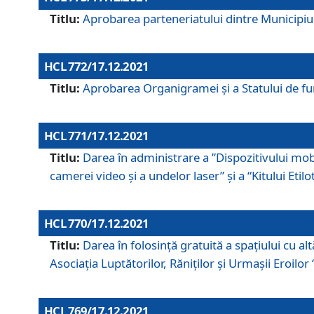
Titlu:
Aprobarea parteneriatului dintre Municipiul
HCL 772/17.12.2021
Titlu:
Aprobarea Organigramei şi a Statului de func
HCL 771/17.12.2021
Titlu:
Darea în administrare a ”Dispozitivului mobil
camerei video și a undelor laser” și a “Kitului Etil
HCL 770/17.12.2021
Titlu:
Darea în folosinţă gratuită a spaţiului cu al
Asociaţia Luptătorilor, Răniţilor şi Urmaşii Eroil
HCL 769/17.12.2021