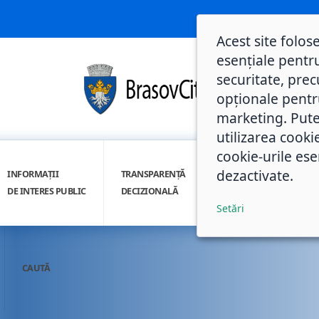
Acest site folos
esențiale pentru
securitate, prec
opționale pentru 
marketing. Pute
utilizarea cooki
cookie-urile ese
dezactivate.
INFORMAȚII
TRANSPARENȚĂ
INTEGRITATE
DE INTERES PUBLIC
DECIZIONALĂ
INSTITUȚIONALĂ
Setări
CAUTĂ