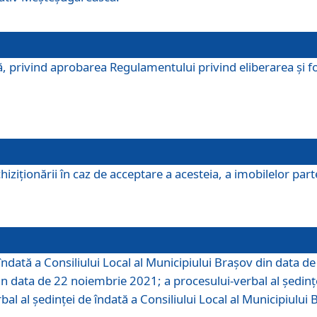
, privind aprobarea Regulamentului privind eliberarea şi fo
iziționării în caz de acceptare a acesteia, a imobilelor parte 
îndată a Consiliului Local al Municipiului Braşov din data d
din data de 22 noiembrie 2021; a procesului-verbal al şedinţe
bal al şedinţei de îndată a Consiliului Local al Municipiulu