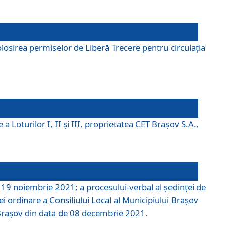
losirea permiselor de Liberă Trecere pentru circulația
a Loturilor I, II și III, proprietatea CET Brașov S.A.,
e 19 noiembrie 2021; a procesului-verbal al şedinţei de
i ordinare a Consiliului Local al Municipiului Braşov
i Braşov din data de 08 decembrie 2021.