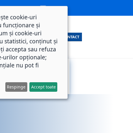
ește cookie-uri
 funcționare și
um și cookie-uri
CONTACT
statistici, conținut și
ți accepta sau refuza
e-urilor opționale;
nțiale nu pot fi
SERVICII
M.O.L.
PUBLICE
Respinge
Accept toate