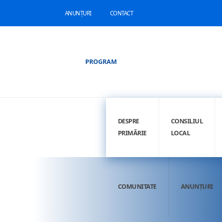
ANUNȚURI
CONTACT
PROGRAM
DESPRE
CONSILIUL
PRIMĂRIE
LOCAL
COMUNITATE
ANUNȚURI