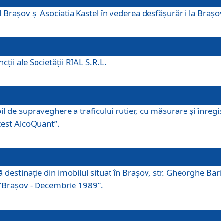
 Brașov și Asociatia Kastel în vederea desfăşurării la Braș
ţii ale Societăţii RIAL S.R.L.
 de supraveghere a traficului rutier, cu măsurare și înregist
otest AlcoQuant”.
tă destinaţie din imobilul situat în Braşov, str. Gheorghe Bar
or “Braşov - Decembrie 1989”.