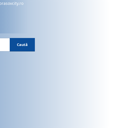
brasovcity.ro
Caută