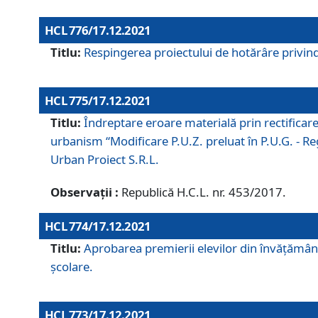
HCL 776/17.12.2021
Titlu:
Respingerea proiectului de hotărâre privind
HCL 775/17.12.2021
Titlu:
Îndreptare eroare materială prin rectificar
urbanism “Modificare P.U.Z. preluat în P.U.G. - Re
Urban Proiect S.R.L.
Observații :
Republică H.C.L. nr. 453/2017.
HCL 774/17.12.2021
Titlu:
Aprobarea premierii elevilor din învățământ
școlare.
HCL 773/17.12.2021