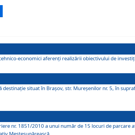
ehnico-economici aferenți realizării obiectivului de investiț
tă destinaţie situat în Braşov, str. Mureşenilor nr. 5, în su
riere nr. 1851/2010 a unui număr de 15 locuri de parcare a
rativ Meșteșugărească.