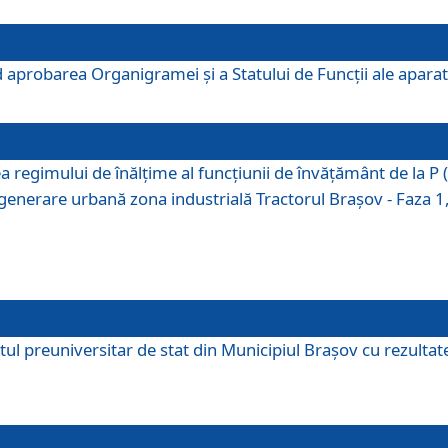
 aprobarea Organigramei şi a Statului de Funcţii ale aparatu
ea regimului de înălţime al funcţiunii de învăţământ de la 
generare urbană zona industrială Tractorul Braşov - Faza 1, s
ul preuniversitar de stat din Municipiul Brașov cu rezultate