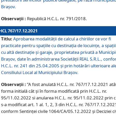
Braşov.
Observații :
Republică H.C.L. nr. 791/2018.
HCL 767/17.12.2021
Titlu:
Aprobarea modalității de calcul a chiriilor ce vor fi
practicate pentru spaţiile cu destinaţia de locuinţe, a spaţii
cu altă destinaţie şi garaje, proprietatea privată a Municipi
Braşov, date în administrarea Societăţii RIAL S.R.L., conf
H.C.L. nr. 241 din 25.04.2005 și prin hotărâri ulterioare al
Consiliului Local al Municipiului Braşov.
Observații :
”A fost anulată H.C.L. nr. 767/17.12.2021 atât
forma initială cât și în forma modificată prin H.C.L. nr.
95/11.02.2022 si anularea H.C.L. nr. 95/11.02.2022 prin 
s-a modificat art. 1 al. 1, 2, 3 din H.C.L. nr. 767/17.12.202
conform Sentinței civile 1064/CA/05.12.2022 și Deciziei ci