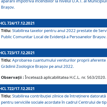
apărării împotriva incendiilor la nivelul U.A.T. al Municipiul
Brașov.
HCL 724/17.12.2021
Titlu:
Stabilirea taxelor pentru anul 2022 prestate de Servi
Public Comunitar Local de Evidență a Persoanelor Braşov.
HCL 723/17.12.2021
Titlu:
Aprobarea cuantumului veniturilor proprii aferente
Grădinii Zoologice Braşov pe anul 2022.
Observații :
Încetează aplicabilitatea H.C.L. nr. 563/2020.
HCL 722/17.12.2021
Titlu:
Stabilirea contribuţiei zilnice de întreținere datorată
pentru serviciile sociale acordate în cadrul Centrului de tip