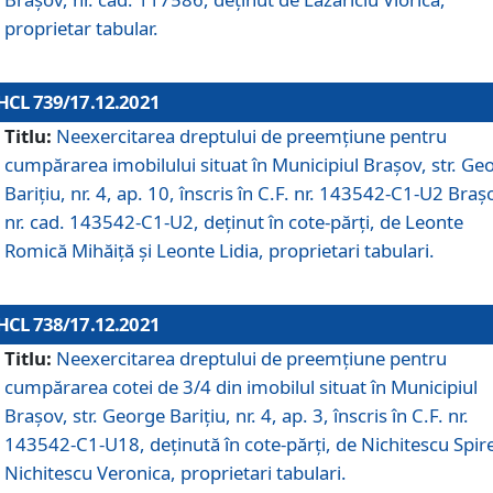
proprietar tabular.
HCL 739/17.12.2021
Titlu:
Neexercitarea dreptului de preemţiune pentru
cumpărarea imobilului situat în Municipiul Braşov, str. Ge
Barițiu, nr. 4, ap. 10, înscris în C.F. nr. 143542-C1-U2 Braș
nr. cad. 143542-C1-U2, deținut în cote-părți, de Leonte
Romică Mihăiță și Leonte Lidia, proprietari tabulari.
HCL 738/17.12.2021
Titlu:
Neexercitarea dreptului de preemţiune pentru
cumpărarea cotei de 3/4 din imobilul situat în Municipiul
Braşov, str. George Barițiu, nr. 4, ap. 3, înscris în C.F. nr.
143542-C1-U18, deținută în cote-părți, de Nichitescu Spire
Nichitescu Veronica, proprietari tabulari.