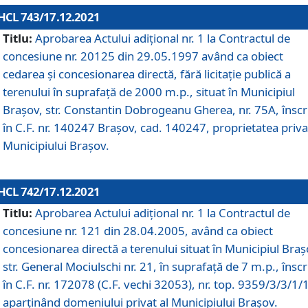
HCL 743/17.12.2021
Titlu:
Aprobarea Actului adiţional nr. 1 la Contractul de
concesiune nr. 20125 din 29.05.1997 având ca obiect
cedarea și concesionarea directă, fără licitație publică a
terenului în suprafață de 2000 m.p., situat în Municipiul
Brașov, str. Constantin Dobrogeanu Gherea, nr. 75A, înscr
în C.F. nr. 140247 Brașov, cad. 140247, proprietatea priva
Municipiului Brașov.
HCL 742/17.12.2021
Titlu:
Aprobarea Actului adiţional nr. 1 la Contractul de
concesiune nr. 121 din 28.04.2005, având ca obiect
concesionarea directă a terenului situat în Municipiul Braș
str. General Mociulschi nr. 21, în suprafață de 7 m.p., înscr
în C.F. nr. 172078 (C.F. vechi 32053), nr. top. 9359/3/3/1/
aparținând domeniului privat al Municipiului Brașov.