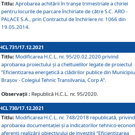
Titlu:
Aprobarea achitării în tranșe trimestriale a chiriei
pentru locurile de parcare închiriate de către S.C. ARO -
PALACE S.A., prin Contractul de închiriere nr. 1066 din
19.05.2014.
HCL 731/17.12.2021
Titlu:
Modificarea H.C.L. nr. 95/20.02.2020 privind
aprobarea proiectului și a cheltuielilor legate de proiectul
”Eficientizarea energetică a clădirilor publice din Municipiu
Brașov - Colegiul Tehnic Transilvania, Corp A”.
Observații :
Republică H.C.L. nr. 95/2020.
HCL 730/17.12.2021
Titlu:
Modificarea H.C.L. nr. 748/2018 republicată, privind
aprobarea documentației și a indicatorilor tehnico-econom
aferenți realizării obiectivului de investiții “Eficientizarea