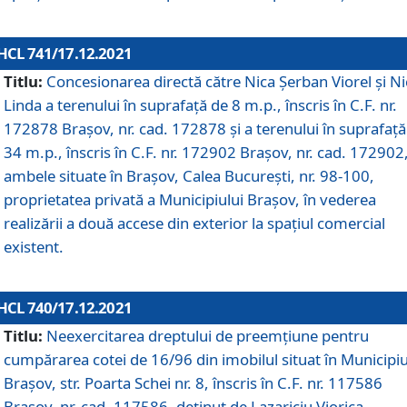
HCL 741/17.12.2021
Titlu:
Concesionarea directă către Nica Șerban Viorel și Ni
Linda a terenului în suprafață de 8 m.p., înscris în C.F. nr.
172878 Brașov, nr. cad. 172878 și a terenului în suprafață
34 m.p., înscris în C.F. nr. 172902 Brașov, nr. cad. 172902
ambele situate în Brașov, Calea București, nr. 98-100,
proprietatea privată a Municipiului Brașov, în vederea
realizării a două accese din exterior la spațiul comercial
existent.
HCL 740/17.12.2021
Titlu:
Neexercitarea dreptului de preemţiune pentru
cumpărarea cotei de 16/96 din imobilul situat în Municipiu
Braşov, str. Poarta Schei nr. 8, înscris în C.F. nr. 117586
Brașov, nr. cad. 117586, deținut de Lazariciu Viorica,