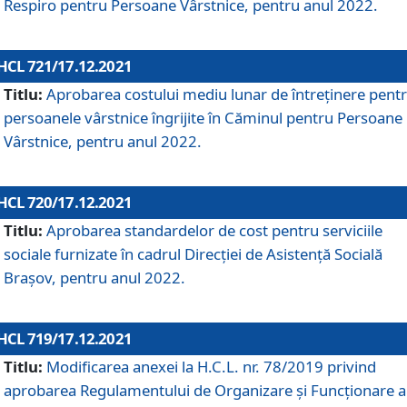
Respiro pentru Persoane Vârstnice, pentru anul 2022.
HCL 721/17.12.2021
Titlu:
Aprobarea costului mediu lunar de întreţinere pent
persoanele vârstnice îngrijite în Căminul pentru Persoane
Vârstnice, pentru anul 2022.
HCL 720/17.12.2021
Titlu:
Aprobarea standardelor de cost pentru serviciile
sociale furnizate în cadrul Direcției de Asistență Socială
Brașov, pentru anul 2022.
HCL 719/17.12.2021
Titlu:
Modificarea anexei la H.C.L. nr. 78/2019 privind
aprobarea Regulamentului de Organizare și Funcționare a