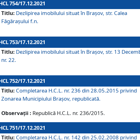
HCL 754/17.12.2021
Titlu:
Dezlipirea imobilului situat în Brașov, str. Calea
Făgărașului f.n.
HCL 753/17.12.2021
Titlu:
Dezlipirea imobilului situat în Brașov, str. 13 Decem
nr. 22.
HCL 752/17.12.2021
Titlu:
Completarea H.C.L. nr. 236 din 28.05.2015 privind
Zonarea Municipiului Braşov, republicată.
Observații :
Republică H.C.L. nr. 236/2015.
HCL 751/17.12.2021
Titlu:
Completarea H.C.L. nr. 142 din 25.02.2008 privind