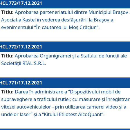
HCL 773/17.12.2021
Titlu:
Aprobarea parteneriatului dintre Municipiul Brașov 
Asociatia Kastel în vederea desfăşurării la Brașov a
evenimentului “În căutarea lui Moș Crăciun”.
HCL 772/17.12.2021
Titlu:
Aprobarea Organigramei şi a Statului de funcţii ale
Societăţii RIAL S.R.L.
HCL 771/17.12.2021
Titlu:
Darea în administrare a ”Dispozitivului mobil de
supraveghere a traficului rutier, cu măsurare și înregistrar
vitezei autovehiculelor - prin utilizarea camerei video și a
undelor laser” și a “Kitului Etilotest AlcoQuant”.