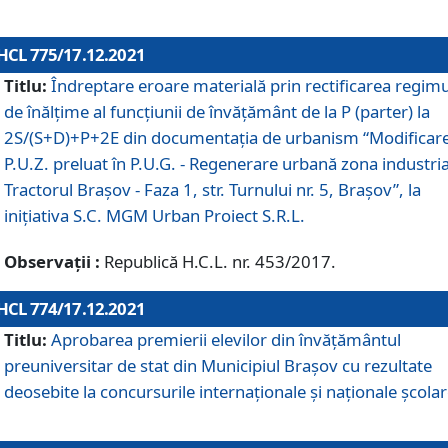
HCL 775/17.12.2021
Titlu:
Îndreptare eroare materială prin rectificarea regimu
de înălţime al funcţiunii de învăţământ de la P (parter) la
2S/(S+D)+P+2E din documentaţia de urbanism “Modificar
P.U.Z. preluat în P.U.G. - Regenerare urbană zona industria
Tractorul Braşov - Faza 1, str. Turnului nr. 5, Braşov”, la
iniţiativa S.C. MGM Urban Proiect S.R.L.
Observații :
Republică H.C.L. nr. 453/2017.
HCL 774/17.12.2021
Titlu:
Aprobarea premierii elevilor din învățământul
preuniversitar de stat din Municipiul Brașov cu rezultate
deosebite la concursurile internaționale și naționale școlar