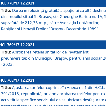
HCL 770/17.12.2021
Titlu:
Darea în folosinţă gratuită a spaţiului cu altă destina
din imobilul situat în Braşov, str. Gheorghe Bariţiu nr. 1A, î
suprafaţă de 212,33 m.p., către Asociaţia Luptătorilor,
Răniţilor şi Urmaşii Eroilor “Braşov - Decembrie 1989”.
HCL 769/17.12.2021
Titlu:
Aprobarea reţelei unităţilor de învăţământ
preuniversitar, din Municipiul Braşov, pentru anul şcolar 
- 2023.
HCL 768/17.12.2021
Titlu:
Ajustarea tarifelor cuprinse în Anexa nr. 1 din H.C.L. 
791/2018, republicată, privind aprobarea tarifelor pentru
activităţile specifice serviciului de salubrizare desfăşurate
prestatorii serviciilor publice delegate, pe raza municipiulu