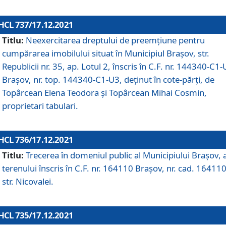
HCL 737/17.12.2021
Titlu:
Neexercitarea dreptului de preemţiune pentru
cumpărarea imobilului situat în Municipiul Braşov, str.
Republicii nr. 35, ap. Lotul 2, înscris în C.F. nr. 144340-C1
Brașov, nr. top. 144340-C1-U3, deținut în cote-părți, de
Topârcean Elena Teodora și Topârcean Mihai Cosmin,
proprietari tabulari.
HCL 736/17.12.2021
Titlu:
Trecerea în domeniul public al Municipiului Braşov, 
terenului înscris în C.F. nr. 164110 Brașov, nr. cad. 164110
str. Nicovalei.
HCL 735/17.12.2021