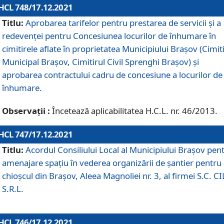
HCL 748/17.12.2021
Titlu:
Aprobarea tarifelor pentru prestarea de servicii şi a
redevenţei pentru Concesiunea locurilor de înhumare în
cimitirele aflate în proprietatea Municipiului Braşov (Cimit
Municipal Braşov, Cimitirul Civil Sprenghi Braşov) şi
aprobarea contractului cadru de concesiune a locurilor de
înhumare.
Observații :
Încetează aplicabilitatea H.C.L. nr. 46/2013.
HCL 747/17.12.2021
Titlu:
Acordul Consiliului Local al Municipiului Braşov pen
amenajare spațiu în vederea organizării de șantier pentru
chioșcul din Brașov, Aleea Magnoliei nr. 3, al firmei S.C. C
S.R.L.
HCL 746/17.12.2021