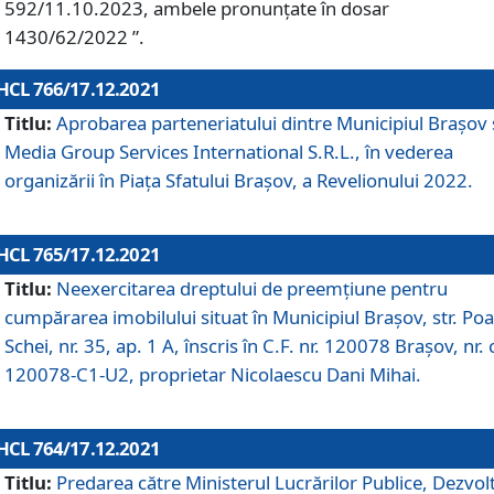
592/11.10.2023, ambele pronunțate în dosar
1430/62/2022 ”.
HCL 766/17.12.2021
Titlu:
Aprobarea parteneriatului dintre Municipiul Brașov 
Media Group Services International S.R.L., în vederea
organizării în Piața Sfatului Brașov, a Revelionului 2022.
HCL 765/17.12.2021
Titlu:
Neexercitarea dreptului de preemţiune pentru
cumpărarea imobilului situat în Municipiul Braşov, str. Poa
Schei, nr. 35, ap. 1 A, înscris în C.F. nr. 120078 Brașov, nr. 
120078-C1-U2, proprietar Nicolaescu Dani Mihai.
HCL 764/17.12.2021
Titlu:
Predarea către Ministerul Lucrărilor Publice, Dezvolt