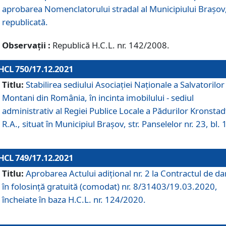
aprobarea Nomenclatorului stradal al Municipiului Braşov
republicată.
Observații :
Republică H.C.L. nr. 142/2008.
HCL 750/17.12.2021
Titlu:
Stabilirea sediului Asociației Naționale a Salvatorilor
Montani din România, în incinta imobilului - sediul
administrativ al Regiei Publice Locale a Pădurilor Kronstad
R.A., situat în Municipiul Braşov, str. Panselelor nr. 23, bl. 
HCL 749/17.12.2021
Titlu:
Aprobarea Actului adițional nr. 2 la Contractul de da
în folosință gratuită (comodat) nr. 8/31403/19.03.2020,
încheiate în baza H.C.L. nr. 124/2020.