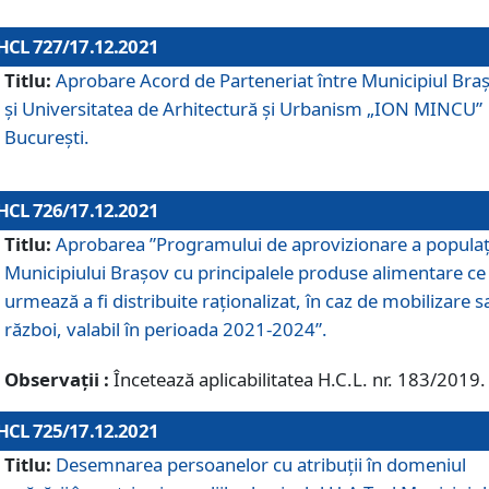
HCL 727/17.12.2021
Titlu:
Aprobare Acord de Parteneriat între Municipiul Bra
și Universitatea de Arhitectură și Urbanism „ION MINCU”
București.
HCL 726/17.12.2021
Titlu:
Aprobarea ”Programului de aprovizionare a populaț
Municipiului Braşov cu principalele produse alimentare ce
urmează a fi distribuite raționalizat, în caz de mobilizare s
război, valabil în perioada 2021-2024”.
Observații :
Încetează aplicabilitatea H.C.L. nr. 183/2019.
HCL 725/17.12.2021
Titlu:
Desemnarea persoanelor cu atribuții în domeniul