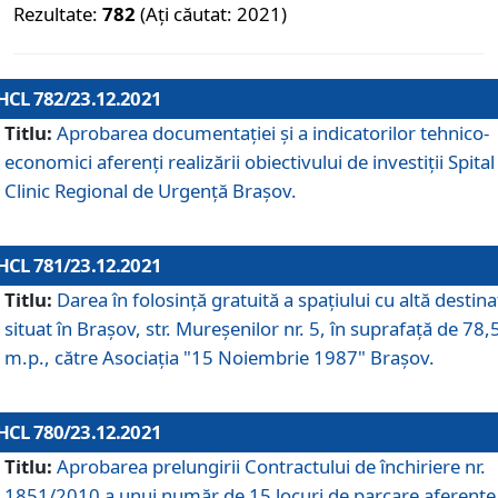
Rezultate:
782
(Ați căutat: 2021)
HCL 782/23.12.2021
Titlu:
Aprobarea documentației și a indicatorilor tehnico-
economici aferenți realizării obiectivului de investiții Spital
Clinic Regional de Urgență Brașov.
HCL 781/23.12.2021
Titlu:
Darea în folosinţă gratuită a spaţiului cu altă destina
situat în Braşov, str. Mureşenilor nr. 5, în suprafaţă de 78,
m.p., către Asociaţia "15 Noiembrie 1987" Braşov.
HCL 780/23.12.2021
Titlu:
Aprobarea prelungirii Contractului de închiriere nr.
1851/2010 a unui număr de 15 locuri de parcare aferente