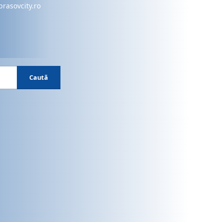
brasovcity.ro
Caută