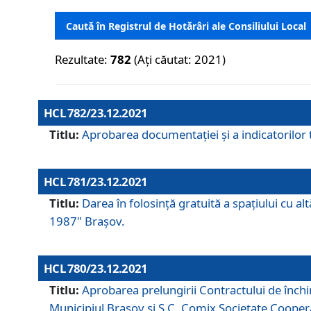
Caută în Registrul de Hotărâri ale Consiliului Local
Rezultate:
782
(Ați căutat: 2021)
HCL 782/23.12.2021
Titlu:
Aprobarea documentației și a indicatorilor t
HCL 781/23.12.2021
Titlu:
Darea în folosinţă gratuită a spaţiului cu al
1987" Braşov.
HCL 780/23.12.2021
Titlu:
Aprobarea prelungirii Contractului de închi
Municipiul Braşov şi S.C. Comix Societate Coope