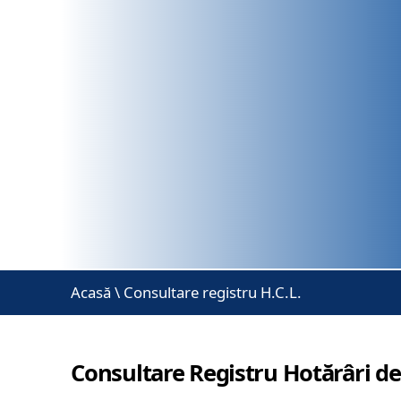
Acasă
\
Consultare registru H.C.L.
Consultare Registru Hotărâri de