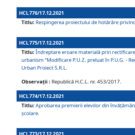
HCL 776/17.12.2021
Titlu:
Respingerea proiectului de hotărâre privind
HCL 775/17.12.2021
Titlu:
Îndreptare eroare materială prin rectificar
urbanism “Modificare P.U.Z. preluat în P.U.G. - Re
Urban Proiect S.R.L.
Observații :
Republică H.C.L. nr. 453/2017.
HCL 774/17.12.2021
Titlu:
Aprobarea premierii elevilor din învățământ
școlare.
HCL 773/17.12.2021