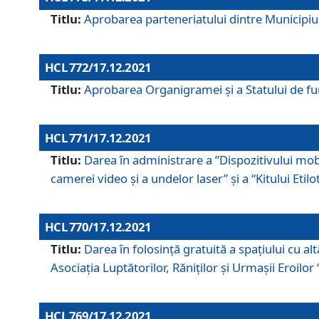
Titlu:
Aprobarea parteneriatului dintre Municipiul
HCL 772/17.12.2021
Titlu:
Aprobarea Organigramei şi a Statului de func
HCL 771/17.12.2021
Titlu:
Darea în administrare a ”Dispozitivului mobil
camerei video și a undelor laser” și a “Kitului Etil
HCL 770/17.12.2021
Titlu:
Darea în folosinţă gratuită a spaţiului cu al
Asociaţia Luptătorilor, Răniţilor şi Urmaşii Eroil
HCL 769/17.12.2021