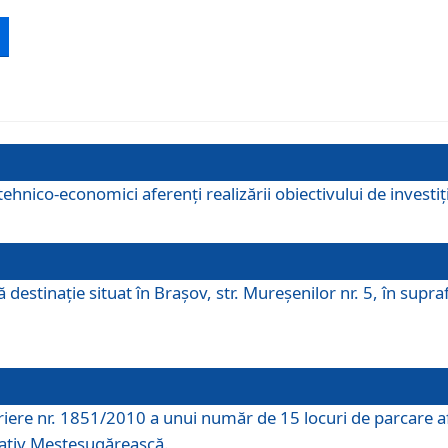
ehnico-economici aferenți realizării obiectivului de investiț
tă destinaţie situat în Braşov, str. Mureşenilor nr. 5, în su
riere nr. 1851/2010 a unui număr de 15 locuri de parcare a
rativ Meșteșugărească.