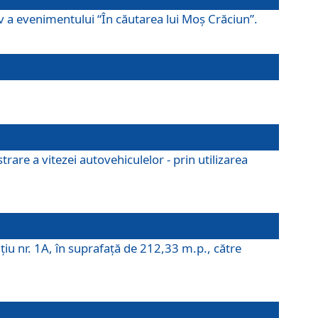
ov a evenimentului “În căutarea lui Moș Crăciun”.
rare a vitezei autovehiculelor - prin utilizarea
iţiu nr. 1A, în suprafaţă de 212,33 m.p., către