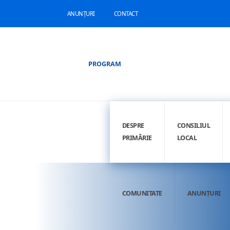
ANUNȚURI
CONTACT
PROGRAM
DESPRE
CONSILIUL
PRIMĂRIE
LOCAL
COMUNITATE
ANUNȚURI