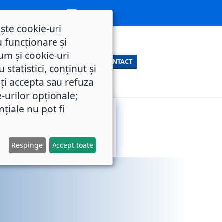
ește cookie-uri
 funcționare și
um și cookie-uri
CONTACT
statistici, conținut și
ți accepta sau refuza
e-urilor opționale;
nțiale nu pot fi
SERVICII
M.O.L.
PUBLICE
Respinge
Accept toate