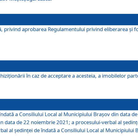
, privind aprobarea Regulamentului privind eliberarea şi fo
iziționării în caz de acceptare a acesteia, a imobilelor parte 
îndată a Consiliului Local al Municipiului Braşov din data d
din data de 22 noiembrie 2021; a procesului-verbal al şedinţe
bal al şedinţei de îndată a Consiliului Local al Municipiulu