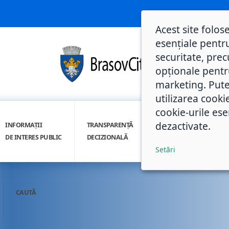
Acest site folos
esențiale pentru
securitate, prec
opționale pentru 
marketing. Pute
utilizarea cooki
cookie-urile ese
dezactivate.
INFORMAȚII
TRANSPARENȚĂ
INTEGRITATE
DE INTERES PUBLIC
DECIZIONALĂ
INSTITUȚIONALĂ
Setări
CAUTĂ