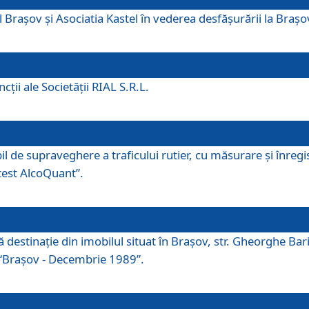
 Brașov și Asociatia Kastel în vederea desfăşurării la Braș
ţii ale Societăţii RIAL S.R.L.
 de supraveghere a traficului rutier, cu măsurare și înregist
otest AlcoQuant”.
tă destinaţie din imobilul situat în Braşov, str. Gheorghe Bar
or “Braşov - Decembrie 1989”.