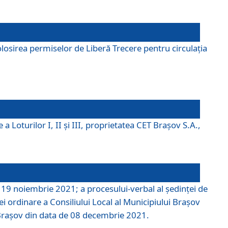
losirea permiselor de Liberă Trecere pentru circulația
a Loturilor I, II și III, proprietatea CET Brașov S.A.,
e 19 noiembrie 2021; a procesului-verbal al şedinţei de
i ordinare a Consiliului Local al Municipiului Braşov
i Braşov din data de 08 decembrie 2021.