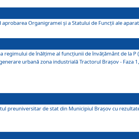
 aprobarea Organigramei şi a Statului de Funcţii ale aparatu
ea regimului de înălţime al funcţiunii de învăţământ de la 
generare urbană zona industrială Tractorul Braşov - Faza 1, s
ul preuniversitar de stat din Municipiul Brașov cu rezultate