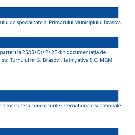
lui de specialitate al Primarului Municipiului Braşov.
P (parter) la 2S/(S+D)+P+2E din documentaţia de
tr. Turnului nr. 5, Braşov”, la iniţiativa S.C. MGM
 deosebite la concursurile internaționale și naționale