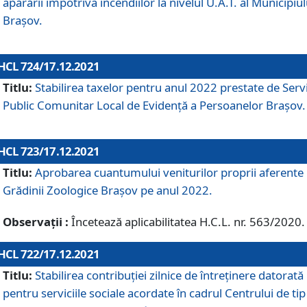
apărării împotriva incendiilor la nivelul U.A.T. al Municipiul
Brașov.
HCL 724/17.12.2021
Titlu:
Stabilirea taxelor pentru anul 2022 prestate de Servi
Public Comunitar Local de Evidență a Persoanelor Braşov.
HCL 723/17.12.2021
Titlu:
Aprobarea cuantumului veniturilor proprii aferente
Grădinii Zoologice Braşov pe anul 2022.
Observații :
Încetează aplicabilitatea H.C.L. nr. 563/2020.
HCL 722/17.12.2021
Titlu:
Stabilirea contribuţiei zilnice de întreținere datorată
pentru serviciile sociale acordate în cadrul Centrului de tip