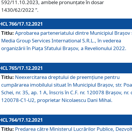
592/11.10.2023, ambele pronunțate în dosar
1430/62/2022 ”.
HCL 766/17.12.2021
Titlu:
Aprobarea parteneriatului dintre Municipiul Brașov 
Media Group Services International S.R.L., în vederea
organizării în Piața Sfatului Brașov, a Revelionului 2022.
HCL 765/17.12.2021
Titlu:
Neexercitarea dreptului de preemţiune pentru
cumpărarea imobilului situat în Municipiul Braşov, str. Poa
Schei, nr. 35, ap. 1 A, înscris în C.F. nr. 120078 Brașov, nr. 
120078-C1-U2, proprietar Nicolaescu Dani Mihai.
HCL 764/17.12.2021
Titlu:
Predarea către Ministerul Lucrărilor Publice, Dezvolt