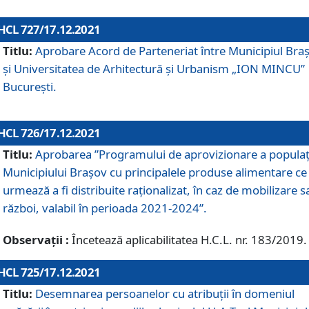
HCL 727/17.12.2021
Titlu:
Aprobare Acord de Parteneriat între Municipiul Bra
și Universitatea de Arhitectură și Urbanism „ION MINCU”
București.
HCL 726/17.12.2021
Titlu:
Aprobarea ”Programului de aprovizionare a populaț
Municipiului Braşov cu principalele produse alimentare ce
urmează a fi distribuite raționalizat, în caz de mobilizare s
război, valabil în perioada 2021-2024”.
Observații :
Încetează aplicabilitatea H.C.L. nr. 183/2019.
HCL 725/17.12.2021
Titlu:
Desemnarea persoanelor cu atribuții în domeniul