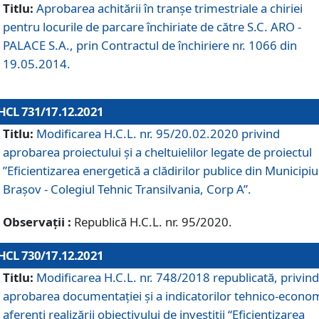
Titlu:
Aprobarea achitării în tranșe trimestriale a chiriei
pentru locurile de parcare închiriate de către S.C. ARO -
PALACE S.A., prin Contractul de închiriere nr. 1066 din
19.05.2014.
HCL 731/17.12.2021
Titlu:
Modificarea H.C.L. nr. 95/20.02.2020 privind
aprobarea proiectului și a cheltuielilor legate de proiectul
”Eficientizarea energetică a clădirilor publice din Municipiu
Brașov - Colegiul Tehnic Transilvania, Corp A”.
Observații :
Republică H.C.L. nr. 95/2020.
HCL 730/17.12.2021
Titlu:
Modificarea H.C.L. nr. 748/2018 republicată, privind
aprobarea documentației și a indicatorilor tehnico-econom
aferenți realizării obiectivului de investiții “Eficientizarea