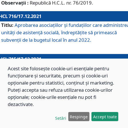
Observații :
Republică H.C.L. nr. 76/2019.
HCL 716/17.12.2021
Titlu:
Aprobarea asociaţiilor şi fundaţiilor care administre
unităţi de asistenţă socială, îndreptăţite să primească
subvenţii de la bugetul local în anul 2022.
HCL 715/17.12.2021
Titlu:
Aprobarea Planului de acţiuni sau lucrări de interes
Acest site folosește cookie-uri esențiale pentru
local pentru anul 2022.
funcționare și securitate, precum și cookie-uri
opționale pentru statistici, conținut și marketing.
Puteți accepta sau refuza utilizarea cookie-urilor
HCL 714/17.12.2021
opționale; cookie-urile esențiale nu pot fi
Titlu:
Modificarea Anexei la H.C.L. nr. 709/2020 privind
dezactivate.
aprobarea Regulamentului de Organizare şi Funcţionare a
Respinge
Accept toate
Direcţiei de Asistenţă Socială Braşov.
Setări