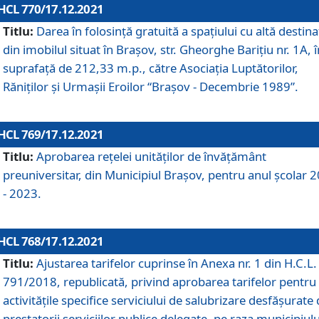
HCL 770/17.12.2021
Titlu:
Darea în folosinţă gratuită a spaţiului cu altă destina
din imobilul situat în Braşov, str. Gheorghe Bariţiu nr. 1A, î
suprafaţă de 212,33 m.p., către Asociaţia Luptătorilor,
Răniţilor şi Urmaşii Eroilor “Braşov - Decembrie 1989”.
HCL 769/17.12.2021
Titlu:
Aprobarea reţelei unităţilor de învăţământ
preuniversitar, din Municipiul Braşov, pentru anul şcolar 
- 2023.
HCL 768/17.12.2021
Titlu:
Ajustarea tarifelor cuprinse în Anexa nr. 1 din H.C.L. 
791/2018, republicată, privind aprobarea tarifelor pentru
activităţile specifice serviciului de salubrizare desfăşurate
prestatorii serviciilor publice delegate, pe raza municipiulu