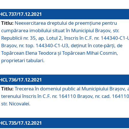
HCL 737/17.12.2021
Titlu:
Neexercitarea dreptului de preemţiune pentru
cumpărarea imobilului situat în Municipiul Braşov, str.
Republicii nr. 35, ap. Lotul 2, înscris în C.F. nr. 144340-C1
Brașov, nr. top. 144340-C1-U3, deținut în cote-părți, de
Topârcean Elena Teodora și Topârcean Mihai Cosmin,
proprietari tabulari.
HCL 736/17.12.2021
Titlu:
Trecerea în domeniul public al Municipiului Braşov, 
terenului înscris în C.F. nr. 164110 Brașov, nr. cad. 164110
str. Nicovalei.
HCL 735/17.12.2021