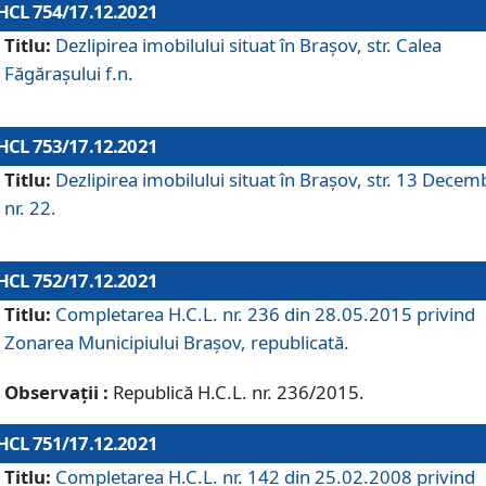
HCL 754/17.12.2021
Titlu:
Dezlipirea imobilului situat în Brașov, str. Calea
Făgărașului f.n.
HCL 753/17.12.2021
Titlu:
Dezlipirea imobilului situat în Brașov, str. 13 Decem
nr. 22.
HCL 752/17.12.2021
Titlu:
Completarea H.C.L. nr. 236 din 28.05.2015 privind
Zonarea Municipiului Braşov, republicată.
Observații :
Republică H.C.L. nr. 236/2015.
HCL 751/17.12.2021
Titlu:
Completarea H.C.L. nr. 142 din 25.02.2008 privind