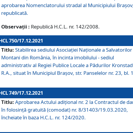
aprobarea Nomenclatorului stradal al Municipiului Braşov
republicată.
Observații :
Republică H.C.L. nr. 142/2008.
HCL 750/17.12.2021
Titlu:
Stabilirea sediului Asociației Naționale a Salvatorilor
Montani din România, în incinta imobilului - sediul
administrativ al Regiei Publice Locale a Pădurilor Kronstad
R.A., situat în Municipiul Braşov, str. Panselelor nr. 23, bl. 
HCL 749/17.12.2021
Titlu:
Aprobarea Actului adițional nr. 2 la Contractul de da
în folosință gratuită (comodat) nr. 8/31403/19.03.2020,
încheiate în baza H.C.L. nr. 124/2020.