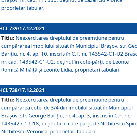
proprietar tabular.
HCL 739/17.12.2021
Titlu:
Neexercitarea dreptului de preemţiune pentru
cumpărarea imobilului situat în Municipiul Braşov, str. Ge
Barițiu, nr. 4, ap. 10, înscris în C.F. nr. 143542-C1-U2 Braș
nr. cad. 143542-C1-U2, deținut în cote-părți, de Leonte
Romică Mihăiță și Leonte Lidia, proprietari tabulari.
HCL 738/17.12.2021
Titlu:
Neexercitarea dreptului de preemţiune pentru
cumpărarea cotei de 3/4 din imobilul situat în Municipiul
Braşov, str. George Barițiu, nr. 4, ap. 3, înscris în C.F. nr.
143542-C1-U18, deținută în cote-părți, de Nichitescu Spire
Nichitescu Veronica, proprietari tabulari.