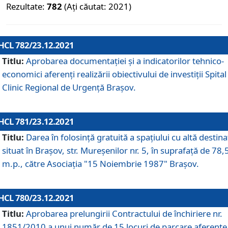
Rezultate:
782
(Ați căutat: 2021)
HCL 782/23.12.2021
Titlu:
Aprobarea documentației și a indicatorilor tehnico-
economici aferenți realizării obiectivului de investiții Spital
Clinic Regional de Urgență Brașov.
HCL 781/23.12.2021
Titlu:
Darea în folosinţă gratuită a spaţiului cu altă destina
situat în Braşov, str. Mureşenilor nr. 5, în suprafaţă de 78,
m.p., către Asociaţia "15 Noiembrie 1987" Braşov.
HCL 780/23.12.2021
Titlu:
Aprobarea prelungirii Contractului de închiriere nr.
1851/2010 a unui număr de 15 locuri de parcare aferente