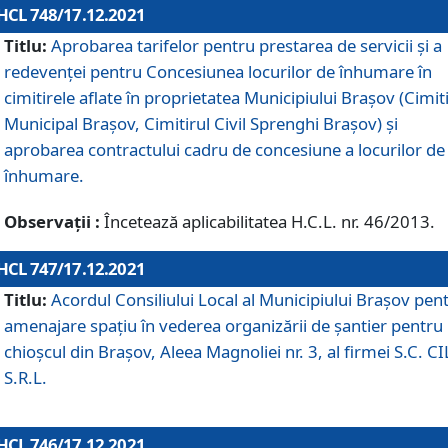
HCL 748/17.12.2021
Titlu:
Aprobarea tarifelor pentru prestarea de servicii şi a
redevenţei pentru Concesiunea locurilor de înhumare în
cimitirele aflate în proprietatea Municipiului Braşov (Cimit
Municipal Braşov, Cimitirul Civil Sprenghi Braşov) şi
aprobarea contractului cadru de concesiune a locurilor de
înhumare.
Observații :
Încetează aplicabilitatea H.C.L. nr. 46/2013.
HCL 747/17.12.2021
Titlu:
Acordul Consiliului Local al Municipiului Braşov pen
amenajare spațiu în vederea organizării de șantier pentru
chioșcul din Brașov, Aleea Magnoliei nr. 3, al firmei S.C. C
S.R.L.
HCL 746/17.12.2021