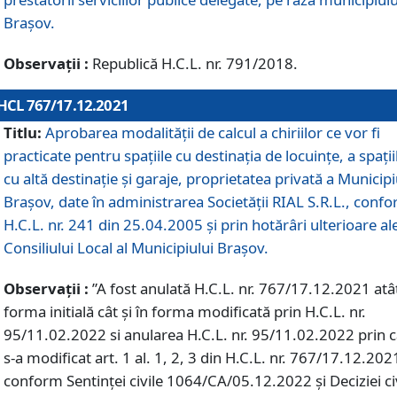
Braşov.
Observații :
Republică H.C.L. nr. 791/2018.
HCL 767/17.12.2021
Titlu:
Aprobarea modalității de calcul a chiriilor ce vor fi
practicate pentru spaţiile cu destinaţia de locuinţe, a spaţii
cu altă destinaţie şi garaje, proprietatea privată a Municipi
Braşov, date în administrarea Societăţii RIAL S.R.L., conf
H.C.L. nr. 241 din 25.04.2005 și prin hotărâri ulterioare al
Consiliului Local al Municipiului Braşov.
Observații :
”A fost anulată H.C.L. nr. 767/17.12.2021 atât
forma initială cât și în forma modificată prin H.C.L. nr.
95/11.02.2022 si anularea H.C.L. nr. 95/11.02.2022 prin 
s-a modificat art. 1 al. 1, 2, 3 din H.C.L. nr. 767/17.12.202
conform Sentinței civile 1064/CA/05.12.2022 și Deciziei ci