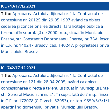
HCL 743/17.12.2021
Titlu:
Aprobarea Actului adiţional nr. 1 la Contractul de
concesiune nr. 20125 din 29.05.1997 având ca obiect
cedarea și concesionarea directă, fără licitație publică a
terenului în suprafață de 2000 m.p., situat în Municipiul
Brașov, str. Constantin Dobrogeanu Gherea, nr. 75A, înscr
în C.F. nr. 140247 Brașov, cad. 140247, proprietatea priva
Municipiului Brașov.
HCL 742/17.12.2021
Titlu:
Aprobarea Actului adiţional nr. 1 la Contractul de
concesiune nr. 121 din 28.04.2005, având ca obiect
concesionarea directă a terenului situat în Municipiul Braș
str. General Mociulschi nr. 21, în suprafață de 7 m.p., înscr
în C.F. nr. 172078 (C.F. vechi 32053), nr. top. 9359/3/3/1/
aparținând domeniului privat al Municipiului Brașov.