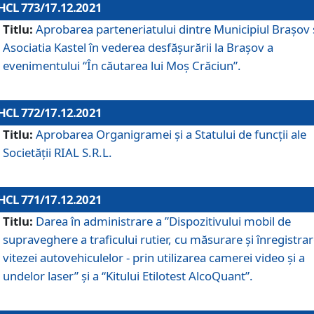
HCL 773/17.12.2021
Titlu:
Aprobarea parteneriatului dintre Municipiul Brașov 
Asociatia Kastel în vederea desfăşurării la Brașov a
evenimentului “În căutarea lui Moș Crăciun”.
HCL 772/17.12.2021
Titlu:
Aprobarea Organigramei şi a Statului de funcţii ale
Societăţii RIAL S.R.L.
HCL 771/17.12.2021
Titlu:
Darea în administrare a ”Dispozitivului mobil de
supraveghere a traficului rutier, cu măsurare și înregistrar
vitezei autovehiculelor - prin utilizarea camerei video și a
undelor laser” și a “Kitului Etilotest AlcoQuant”.