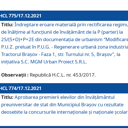
HCL 775/17.12.2021
Titlu:
Îndreptare eroare materială prin rectificarea regimu
de înălţime al funcţiunii de învăţământ de la P (parter) la
2S/(S+D)+P+2E din documentaţia de urbanism “Modificar
P.U.Z. preluat în P.U.G. - Regenerare urbană zona industria
Tractorul Braşov - Faza 1, str. Turnului nr. 5, Braşov”, la
iniţiativa S.C. MGM Urban Proiect S.R.L.
Observații :
Republică H.C.L. nr. 453/2017.
HCL 774/17.12.2021
Titlu:
Aprobarea premierii elevilor din învățământul
preuniversitar de stat din Municipiul Brașov cu rezultate
deosebite la concursurile internaționale și naționale școlar