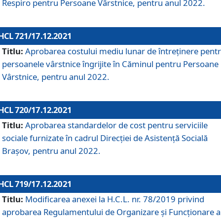
Respiro pentru Persoane Vârstnice, pentru anul 2022.
HCL 721/17.12.2021
Titlu:
Aprobarea costului mediu lunar de întreţinere pent
persoanele vârstnice îngrijite în Căminul pentru Persoane
Vârstnice, pentru anul 2022.
HCL 720/17.12.2021
Titlu:
Aprobarea standardelor de cost pentru serviciile
sociale furnizate în cadrul Direcției de Asistență Socială
Brașov, pentru anul 2022.
HCL 719/17.12.2021
Titlu:
Modificarea anexei la H.C.L. nr. 78/2019 privind
aprobarea Regulamentului de Organizare și Funcționare a