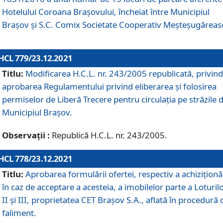
Hotelului Coroana Brașovului, încheiat între Municipiul
Braşov şi S.C. Comix Societate Cooperativ Meșteșugăreas
HCL 779/23.12.2021
Titlu:
Modificarea H.C.L. nr. 243/2005 republicată, privind
aprobarea Regulamentului privind eliberarea şi folosirea
permiselor de Liberă Trecere pentru circulația pe străzile 
Municipiul Braşov.
Observații :
Republică H.C.L. nr. 243/2005.
HCL 778/23.12.2021
Titlu:
Aprobarea formulării ofertei, respectiv a achiziționăr
în caz de acceptare a acesteia, a imobilelor parte a Loturilo
II și III, proprietatea CET Brașov S.A., aflată în procedură 
faliment.