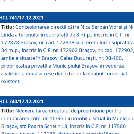
HCL 741/17.12.2021
Titlu:
Concesionarea directă către Nica Șerban Viorel și Ni
Linda a terenului în suprafață de 8 m.p., înscris în C.F. nr.
172878 Brașov, nr. cad. 172878 și a terenului în suprafață
34 m.p., înscris în C.F. nr. 172902 Brașov, nr. cad. 172902
ambele situate în Brașov, Calea București, nr. 98-100,
proprietatea privată a Municipiului Brașov, în vederea
realizării a două accese din exterior la spațiul comercial
existent.
HCL 740/17.12.2021
Titlu:
Neexercitarea dreptului de preemţiune pentru
cumpărarea cotei de 16/96 din imobilul situat în Municipiu
Braşov, str. Poarta Schei nr. 8, înscris în C.F. nr. 117586
Brașov, nr. cad. 117586, deținut de Lazariciu Viorica,