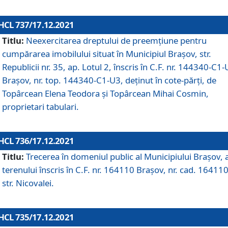
HCL 737/17.12.2021
Titlu:
Neexercitarea dreptului de preemţiune pentru
cumpărarea imobilului situat în Municipiul Braşov, str.
Republicii nr. 35, ap. Lotul 2, înscris în C.F. nr. 144340-C1
Brașov, nr. top. 144340-C1-U3, deținut în cote-părți, de
Topârcean Elena Teodora și Topârcean Mihai Cosmin,
proprietari tabulari.
HCL 736/17.12.2021
Titlu:
Trecerea în domeniul public al Municipiului Braşov, 
terenului înscris în C.F. nr. 164110 Brașov, nr. cad. 164110
str. Nicovalei.
HCL 735/17.12.2021