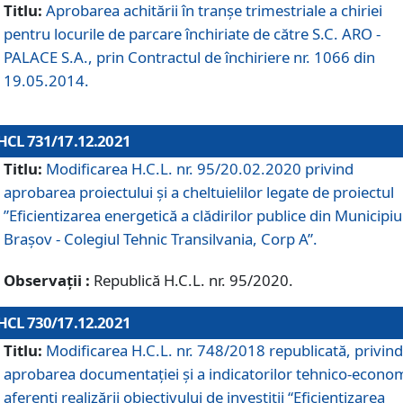
Titlu:
Aprobarea achitării în tranșe trimestriale a chiriei
pentru locurile de parcare închiriate de către S.C. ARO -
PALACE S.A., prin Contractul de închiriere nr. 1066 din
19.05.2014.
HCL 731/17.12.2021
Titlu:
Modificarea H.C.L. nr. 95/20.02.2020 privind
aprobarea proiectului și a cheltuielilor legate de proiectul
”Eficientizarea energetică a clădirilor publice din Municipiu
Brașov - Colegiul Tehnic Transilvania, Corp A”.
Observații :
Republică H.C.L. nr. 95/2020.
HCL 730/17.12.2021
Titlu:
Modificarea H.C.L. nr. 748/2018 republicată, privind
aprobarea documentației și a indicatorilor tehnico-econom
aferenți realizării obiectivului de investiții “Eficientizarea