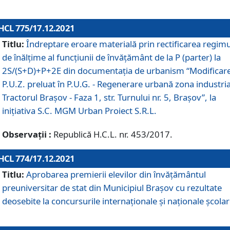
HCL 775/17.12.2021
Titlu:
Îndreptare eroare materială prin rectificarea regimu
de înălţime al funcţiunii de învăţământ de la P (parter) la
2S/(S+D)+P+2E din documentaţia de urbanism “Modificar
P.U.Z. preluat în P.U.G. - Regenerare urbană zona industria
Tractorul Braşov - Faza 1, str. Turnului nr. 5, Braşov”, la
iniţiativa S.C. MGM Urban Proiect S.R.L.
Observații :
Republică H.C.L. nr. 453/2017.
HCL 774/17.12.2021
Titlu:
Aprobarea premierii elevilor din învățământul
preuniversitar de stat din Municipiul Brașov cu rezultate
deosebite la concursurile internaționale și naționale școlar