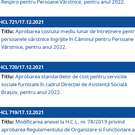
Respiro pentru Persoane Vârstnice, pentru anul 2022.
HCL 721/17.12.2021
Titlu:
Aprobarea costului mediu lunar de întreţinere pent
persoanele vârstnice îngrijite în Căminul pentru Persoane
Vârstnice, pentru anul 2022.
HCL 720/17.12.2021
Titlu:
Aprobarea standardelor de cost pentru serviciile
sociale furnizate în cadrul Direcției de Asistență Socială
Brașov, pentru anul 2022.
HCL 719/17.12.2021
Titlu:
Modificarea anexei la H.C.L. nr. 78/2019 privind
aprobarea Regulamentului de Organizare și Funcționare a