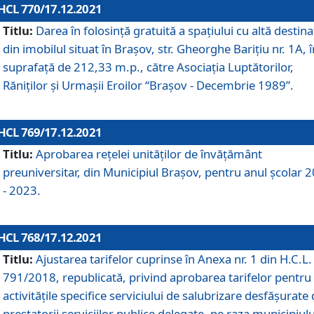
HCL 770/17.12.2021
Titlu:
Darea în folosinţă gratuită a spaţiului cu altă destina
din imobilul situat în Braşov, str. Gheorghe Bariţiu nr. 1A, î
suprafaţă de 212,33 m.p., către Asociaţia Luptătorilor,
Răniţilor şi Urmaşii Eroilor “Braşov - Decembrie 1989”.
HCL 769/17.12.2021
Titlu:
Aprobarea reţelei unităţilor de învăţământ
preuniversitar, din Municipiul Braşov, pentru anul şcolar 
- 2023.
HCL 768/17.12.2021
Titlu:
Ajustarea tarifelor cuprinse în Anexa nr. 1 din H.C.L. 
791/2018, republicată, privind aprobarea tarifelor pentru
activităţile specifice serviciului de salubrizare desfăşurate
prestatorii serviciilor publice delegate, pe raza municipiulu