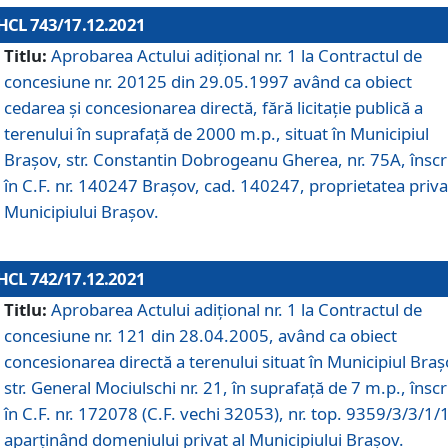
HCL 743/17.12.2021
Titlu:
Aprobarea Actului adiţional nr. 1 la Contractul de
concesiune nr. 20125 din 29.05.1997 având ca obiect
cedarea și concesionarea directă, fără licitație publică a
terenului în suprafață de 2000 m.p., situat în Municipiul
Brașov, str. Constantin Dobrogeanu Gherea, nr. 75A, înscr
în C.F. nr. 140247 Brașov, cad. 140247, proprietatea priva
Municipiului Brașov.
HCL 742/17.12.2021
Titlu:
Aprobarea Actului adiţional nr. 1 la Contractul de
concesiune nr. 121 din 28.04.2005, având ca obiect
concesionarea directă a terenului situat în Municipiul Braș
str. General Mociulschi nr. 21, în suprafață de 7 m.p., înscr
în C.F. nr. 172078 (C.F. vechi 32053), nr. top. 9359/3/3/1/
aparținând domeniului privat al Municipiului Brașov.