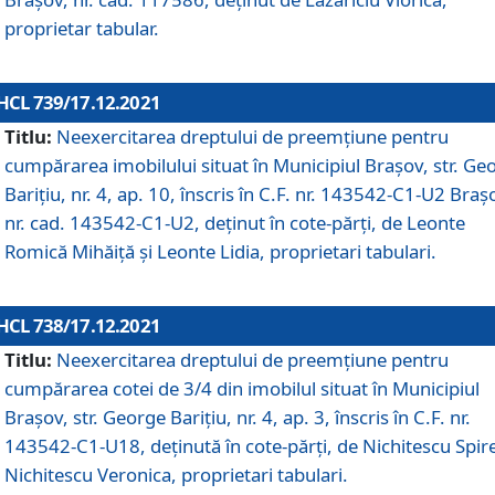
proprietar tabular.
HCL 739/17.12.2021
Titlu:
Neexercitarea dreptului de preemţiune pentru
cumpărarea imobilului situat în Municipiul Braşov, str. Ge
Barițiu, nr. 4, ap. 10, înscris în C.F. nr. 143542-C1-U2 Braș
nr. cad. 143542-C1-U2, deținut în cote-părți, de Leonte
Romică Mihăiță și Leonte Lidia, proprietari tabulari.
HCL 738/17.12.2021
Titlu:
Neexercitarea dreptului de preemţiune pentru
cumpărarea cotei de 3/4 din imobilul situat în Municipiul
Braşov, str. George Barițiu, nr. 4, ap. 3, înscris în C.F. nr.
143542-C1-U18, deținută în cote-părți, de Nichitescu Spire
Nichitescu Veronica, proprietari tabulari.