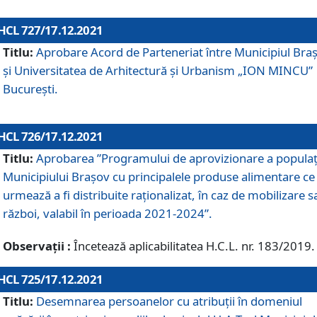
HCL 727/17.12.2021
Titlu:
Aprobare Acord de Parteneriat între Municipiul Bra
și Universitatea de Arhitectură și Urbanism „ION MINCU”
București.
HCL 726/17.12.2021
Titlu:
Aprobarea ”Programului de aprovizionare a populaț
Municipiului Braşov cu principalele produse alimentare ce
urmează a fi distribuite raționalizat, în caz de mobilizare s
război, valabil în perioada 2021-2024”.
Observații :
Încetează aplicabilitatea H.C.L. nr. 183/2019.
HCL 725/17.12.2021
Titlu:
Desemnarea persoanelor cu atribuții în domeniul