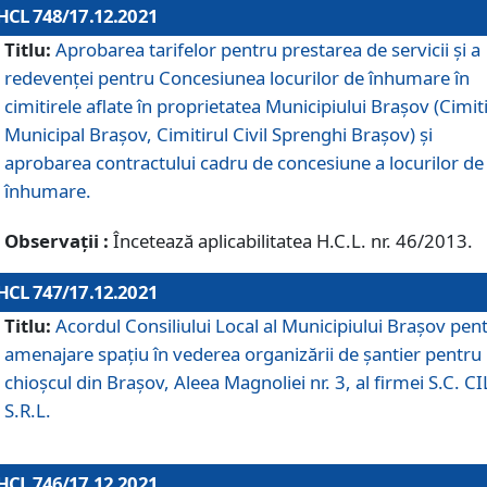
HCL 748/17.12.2021
Titlu:
Aprobarea tarifelor pentru prestarea de servicii şi a
redevenţei pentru Concesiunea locurilor de înhumare în
cimitirele aflate în proprietatea Municipiului Braşov (Cimit
Municipal Braşov, Cimitirul Civil Sprenghi Braşov) şi
aprobarea contractului cadru de concesiune a locurilor de
înhumare.
Observații :
Încetează aplicabilitatea H.C.L. nr. 46/2013.
HCL 747/17.12.2021
Titlu:
Acordul Consiliului Local al Municipiului Braşov pen
amenajare spațiu în vederea organizării de șantier pentru
chioșcul din Brașov, Aleea Magnoliei nr. 3, al firmei S.C. C
S.R.L.
HCL 746/17.12.2021