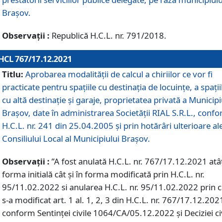
Braşov.
Observații :
Republică H.C.L. nr. 791/2018.
HCL 767/17.12.2021
Titlu:
Aprobarea modalității de calcul a chiriilor ce vor fi
practicate pentru spaţiile cu destinaţia de locuinţe, a spaţii
cu altă destinaţie şi garaje, proprietatea privată a Municipi
Braşov, date în administrarea Societăţii RIAL S.R.L., conf
H.C.L. nr. 241 din 25.04.2005 și prin hotărâri ulterioare al
Consiliului Local al Municipiului Braşov.
Observații :
”A fost anulată H.C.L. nr. 767/17.12.2021 atât
forma initială cât și în forma modificată prin H.C.L. nr.
95/11.02.2022 si anularea H.C.L. nr. 95/11.02.2022 prin 
s-a modificat art. 1 al. 1, 2, 3 din H.C.L. nr. 767/17.12.202
conform Sentinței civile 1064/CA/05.12.2022 și Deciziei ci