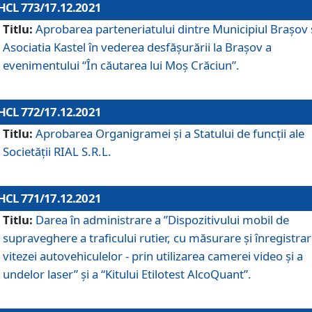
HCL 773/17.12.2021
Titlu:
Aprobarea parteneriatului dintre Municipiul Brașov 
Asociatia Kastel în vederea desfăşurării la Brașov a
evenimentului “În căutarea lui Moș Crăciun”.
HCL 772/17.12.2021
Titlu:
Aprobarea Organigramei şi a Statului de funcţii ale
Societăţii RIAL S.R.L.
HCL 771/17.12.2021
Titlu:
Darea în administrare a ”Dispozitivului mobil de
supraveghere a traficului rutier, cu măsurare și înregistrar
vitezei autovehiculelor - prin utilizarea camerei video și a
undelor laser” și a “Kitului Etilotest AlcoQuant”.