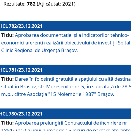
Rezultate:
782
(Ați căutat: 2021)
HCL 782/23.12.2021
Titlu:
Aprobarea documentației și a indicatorilor tehnico-
economici aferenți realizării obiectivului de investiții Spital
Clinic Regional de Urgență Brașov.
HCL 781/23.12.2021
Titlu:
Darea în folosinţă gratuită a spaţiului cu altă destina
situat în Braşov, str. Mureşenilor nr. 5, în suprafaţă de 78,
m.p., către Asociaţia "15 Noiembrie 1987" Braşov.
HCL 780/23.12.2021
Titlu:
Aprobarea prelungirii Contractului de închiriere nr.
1851/2010 a unui număr de 15 locuri de parcare aferente