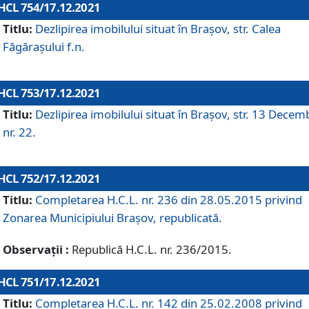
HCL 754/17.12.2021
Titlu:
Dezlipirea imobilului situat în Brașov, str. Calea
Făgărașului f.n.
HCL 753/17.12.2021
Titlu:
Dezlipirea imobilului situat în Brașov, str. 13 Decem
nr. 22.
HCL 752/17.12.2021
Titlu:
Completarea H.C.L. nr. 236 din 28.05.2015 privind
Zonarea Municipiului Braşov, republicată.
Observații :
Republică H.C.L. nr. 236/2015.
HCL 751/17.12.2021
Titlu:
Completarea H.C.L. nr. 142 din 25.02.2008 privind