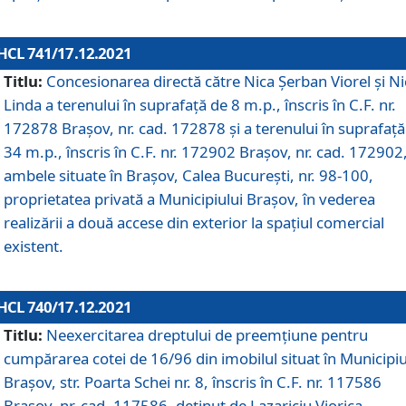
HCL 741/17.12.2021
Titlu:
Concesionarea directă către Nica Șerban Viorel și Ni
Linda a terenului în suprafață de 8 m.p., înscris în C.F. nr.
172878 Brașov, nr. cad. 172878 și a terenului în suprafață
34 m.p., înscris în C.F. nr. 172902 Brașov, nr. cad. 172902
ambele situate în Brașov, Calea București, nr. 98-100,
proprietatea privată a Municipiului Brașov, în vederea
realizării a două accese din exterior la spațiul comercial
existent.
HCL 740/17.12.2021
Titlu:
Neexercitarea dreptului de preemţiune pentru
cumpărarea cotei de 16/96 din imobilul situat în Municipiu
Braşov, str. Poarta Schei nr. 8, înscris în C.F. nr. 117586
Brașov, nr. cad. 117586, deținut de Lazariciu Viorica,