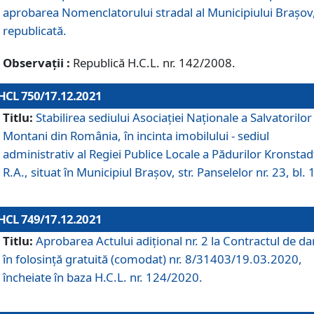
aprobarea Nomenclatorului stradal al Municipiului Braşov
republicată.
Observații :
Republică H.C.L. nr. 142/2008.
HCL 750/17.12.2021
Titlu:
Stabilirea sediului Asociației Naționale a Salvatorilor
Montani din România, în incinta imobilului - sediul
administrativ al Regiei Publice Locale a Pădurilor Kronstad
R.A., situat în Municipiul Braşov, str. Panselelor nr. 23, bl. 
HCL 749/17.12.2021
Titlu:
Aprobarea Actului adițional nr. 2 la Contractul de da
în folosință gratuită (comodat) nr. 8/31403/19.03.2020,
încheiate în baza H.C.L. nr. 124/2020.