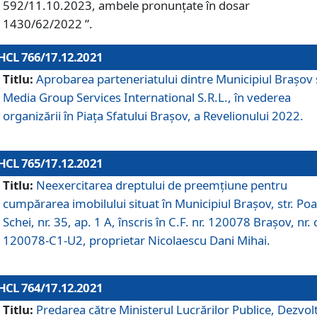
592/11.10.2023, ambele pronunțate în dosar
1430/62/2022 ”.
HCL 766/17.12.2021
Titlu:
Aprobarea parteneriatului dintre Municipiul Brașov 
Media Group Services International S.R.L., în vederea
organizării în Piața Sfatului Brașov, a Revelionului 2022.
HCL 765/17.12.2021
Titlu:
Neexercitarea dreptului de preemţiune pentru
cumpărarea imobilului situat în Municipiul Braşov, str. Poa
Schei, nr. 35, ap. 1 A, înscris în C.F. nr. 120078 Brașov, nr. 
120078-C1-U2, proprietar Nicolaescu Dani Mihai.
HCL 764/17.12.2021
Titlu:
Predarea către Ministerul Lucrărilor Publice, Dezvolt