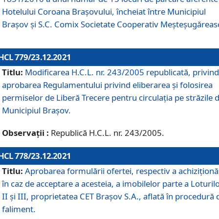
Hotelului Coroana Brașovului, încheiat între Municipiul
Braşov şi S.C. Comix Societate Cooperativ Meșteșugăreas
HCL 779/23.12.2021
Titlu:
Modificarea H.C.L. nr. 243/2005 republicată, privind
aprobarea Regulamentului privind eliberarea şi folosirea
permiselor de Liberă Trecere pentru circulația pe străzile 
Municipiul Braşov.
Observații :
Republică H.C.L. nr. 243/2005.
HCL 778/23.12.2021
Titlu:
Aprobarea formulării ofertei, respectiv a achiziționăr
în caz de acceptare a acesteia, a imobilelor parte a Loturilo
II și III, proprietatea CET Brașov S.A., aflată în procedură 
faliment.