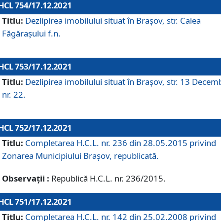
HCL 754/17.12.2021
Titlu:
Dezlipirea imobilului situat în Brașov, str. Calea
Făgărașului f.n.
HCL 753/17.12.2021
Titlu:
Dezlipirea imobilului situat în Brașov, str. 13 Decem
nr. 22.
HCL 752/17.12.2021
Titlu:
Completarea H.C.L. nr. 236 din 28.05.2015 privind
Zonarea Municipiului Braşov, republicată.
Observații :
Republică H.C.L. nr. 236/2015.
HCL 751/17.12.2021
Titlu:
Completarea H.C.L. nr. 142 din 25.02.2008 privind