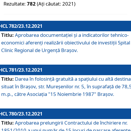
Rezultate:
782
(Ați căutat: 2021)
HCL 782/23.12.2021
Titlu:
Aprobarea documentației și a indicatorilor tehnico-
economici aferenți realizării obiectivului de investiții Spital
Clinic Regional de Urgență Brașov.
HCL 781/23.12.2021
Titlu:
Darea în folosinţă gratuită a spaţiului cu altă destina
situat în Braşov, str. Mureşenilor nr. 5, în suprafaţă de 78,
m.p., către Asociaţia "15 Noiembrie 1987" Braşov.
HCL 780/23.12.2021
Titlu:
Aprobarea prelungirii Contractului de închiriere nr.
1851/2010 a unui număr de 15 locuri de parcare aferente