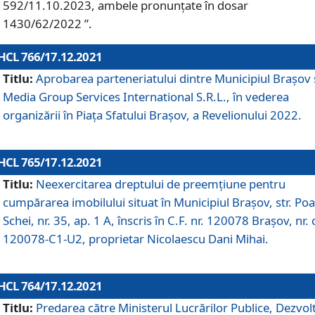
592/11.10.2023, ambele pronunțate în dosar
1430/62/2022 ”.
HCL 766/17.12.2021
Titlu:
Aprobarea parteneriatului dintre Municipiul Brașov 
Media Group Services International S.R.L., în vederea
organizării în Piața Sfatului Brașov, a Revelionului 2022.
HCL 765/17.12.2021
Titlu:
Neexercitarea dreptului de preemţiune pentru
cumpărarea imobilului situat în Municipiul Braşov, str. Poa
Schei, nr. 35, ap. 1 A, înscris în C.F. nr. 120078 Brașov, nr. 
120078-C1-U2, proprietar Nicolaescu Dani Mihai.
HCL 764/17.12.2021
Titlu:
Predarea către Ministerul Lucrărilor Publice, Dezvolt