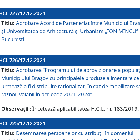
HCL 727/17.12.2021
Titlu:
Aprobare Acord de Parteneriat între Municipiul Bra
și Universitatea de Arhitectură și Urbanism „ION MINCU”
București.
HCL 726/17.12.2021
Titlu:
Aprobarea ”Programului de aprovizionare a populaț
Municipiului Braşov cu principalele produse alimentare ce
urmează a fi distribuite raționalizat, în caz de mobilizare s
război, valabil în perioada 2021-2024”.
Observații :
Încetează aplicabilitatea H.C.L. nr. 183/2019.
HCL 725/17.12.2021
Titlu:
Desemnarea persoanelor cu atribuții în domeniul