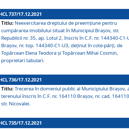
HCL 737/17.12.2021
Titlu:
Neexercitarea dreptului de preemţiune pentru
cumpărarea imobilului situat în Municipiul Braşov, str.
Republicii nr. 35, ap. Lotul 2, înscris în C.F. nr. 144340-C1
Brașov, nr. top. 144340-C1-U3, deținut în cote-părți, de
Topârcean Elena Teodora și Topârcean Mihai Cosmin,
proprietari tabulari.
HCL 736/17.12.2021
Titlu:
Trecerea în domeniul public al Municipiului Braşov, 
terenului înscris în C.F. nr. 164110 Brașov, nr. cad. 164110
str. Nicovalei.
HCL 735/17.12.2021