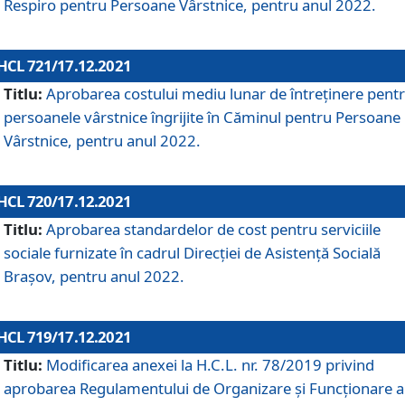
Respiro pentru Persoane Vârstnice, pentru anul 2022.
HCL 721/17.12.2021
Titlu:
Aprobarea costului mediu lunar de întreţinere pent
persoanele vârstnice îngrijite în Căminul pentru Persoane
Vârstnice, pentru anul 2022.
HCL 720/17.12.2021
Titlu:
Aprobarea standardelor de cost pentru serviciile
sociale furnizate în cadrul Direcției de Asistență Socială
Brașov, pentru anul 2022.
HCL 719/17.12.2021
Titlu:
Modificarea anexei la H.C.L. nr. 78/2019 privind
aprobarea Regulamentului de Organizare și Funcționare a