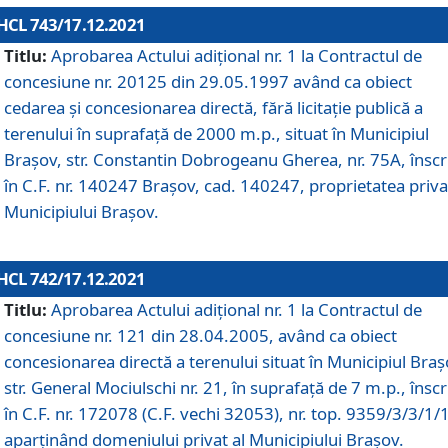
HCL 743/17.12.2021
Titlu:
Aprobarea Actului adiţional nr. 1 la Contractul de
concesiune nr. 20125 din 29.05.1997 având ca obiect
cedarea și concesionarea directă, fără licitație publică a
terenului în suprafață de 2000 m.p., situat în Municipiul
Brașov, str. Constantin Dobrogeanu Gherea, nr. 75A, înscr
în C.F. nr. 140247 Brașov, cad. 140247, proprietatea priva
Municipiului Brașov.
HCL 742/17.12.2021
Titlu:
Aprobarea Actului adiţional nr. 1 la Contractul de
concesiune nr. 121 din 28.04.2005, având ca obiect
concesionarea directă a terenului situat în Municipiul Braș
str. General Mociulschi nr. 21, în suprafață de 7 m.p., înscr
în C.F. nr. 172078 (C.F. vechi 32053), nr. top. 9359/3/3/1/
aparținând domeniului privat al Municipiului Brașov.