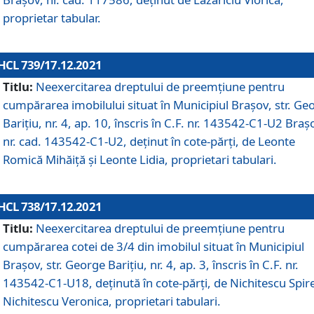
proprietar tabular.
HCL 739/17.12.2021
Titlu:
Neexercitarea dreptului de preemţiune pentru
cumpărarea imobilului situat în Municipiul Braşov, str. Ge
Barițiu, nr. 4, ap. 10, înscris în C.F. nr. 143542-C1-U2 Braș
nr. cad. 143542-C1-U2, deținut în cote-părți, de Leonte
Romică Mihăiță și Leonte Lidia, proprietari tabulari.
HCL 738/17.12.2021
Titlu:
Neexercitarea dreptului de preemţiune pentru
cumpărarea cotei de 3/4 din imobilul situat în Municipiul
Braşov, str. George Barițiu, nr. 4, ap. 3, înscris în C.F. nr.
143542-C1-U18, deținută în cote-părți, de Nichitescu Spire
Nichitescu Veronica, proprietari tabulari.