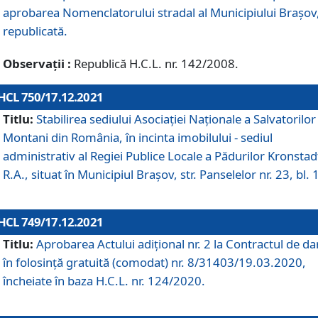
aprobarea Nomenclatorului stradal al Municipiului Braşov
republicată.
Observații :
Republică H.C.L. nr. 142/2008.
HCL 750/17.12.2021
Titlu:
Stabilirea sediului Asociației Naționale a Salvatorilor
Montani din România, în incinta imobilului - sediul
administrativ al Regiei Publice Locale a Pădurilor Kronstad
R.A., situat în Municipiul Braşov, str. Panselelor nr. 23, bl. 
HCL 749/17.12.2021
Titlu:
Aprobarea Actului adițional nr. 2 la Contractul de da
în folosință gratuită (comodat) nr. 8/31403/19.03.2020,
încheiate în baza H.C.L. nr. 124/2020.