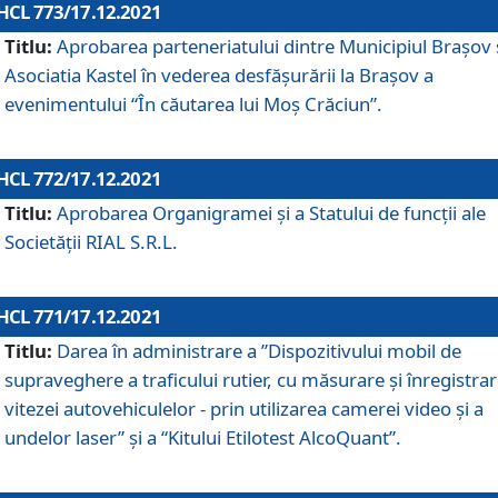
HCL 773/17.12.2021
Titlu:
Aprobarea parteneriatului dintre Municipiul Brașov 
Asociatia Kastel în vederea desfăşurării la Brașov a
evenimentului “În căutarea lui Moș Crăciun”.
HCL 772/17.12.2021
Titlu:
Aprobarea Organigramei şi a Statului de funcţii ale
Societăţii RIAL S.R.L.
HCL 771/17.12.2021
Titlu:
Darea în administrare a ”Dispozitivului mobil de
supraveghere a traficului rutier, cu măsurare și înregistrar
vitezei autovehiculelor - prin utilizarea camerei video și a
undelor laser” și a “Kitului Etilotest AlcoQuant”.