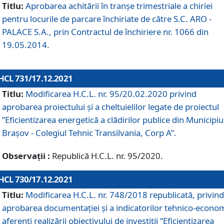
Titlu:
Aprobarea achitării în tranșe trimestriale a chiriei
pentru locurile de parcare închiriate de către S.C. ARO -
PALACE S.A., prin Contractul de închiriere nr. 1066 din
19.05.2014.
HCL 731/17.12.2021
Titlu:
Modificarea H.C.L. nr. 95/20.02.2020 privind
aprobarea proiectului și a cheltuielilor legate de proiectul
”Eficientizarea energetică a clădirilor publice din Municipiu
Brașov - Colegiul Tehnic Transilvania, Corp A”.
Observații :
Republică H.C.L. nr. 95/2020.
HCL 730/17.12.2021
Titlu:
Modificarea H.C.L. nr. 748/2018 republicată, privind
aprobarea documentației și a indicatorilor tehnico-econom
aferenți realizării obiectivului de investiții “Eficientizarea