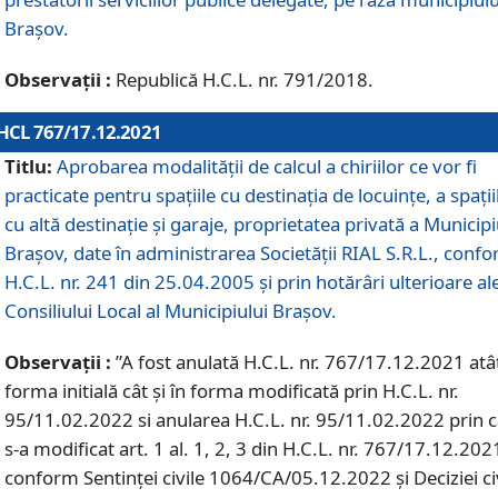
Braşov.
Observații :
Republică H.C.L. nr. 791/2018.
HCL 767/17.12.2021
Titlu:
Aprobarea modalității de calcul a chiriilor ce vor fi
practicate pentru spaţiile cu destinaţia de locuinţe, a spaţii
cu altă destinaţie şi garaje, proprietatea privată a Municipi
Braşov, date în administrarea Societăţii RIAL S.R.L., conf
H.C.L. nr. 241 din 25.04.2005 și prin hotărâri ulterioare al
Consiliului Local al Municipiului Braşov.
Observații :
”A fost anulată H.C.L. nr. 767/17.12.2021 atât
forma initială cât și în forma modificată prin H.C.L. nr.
95/11.02.2022 si anularea H.C.L. nr. 95/11.02.2022 prin 
s-a modificat art. 1 al. 1, 2, 3 din H.C.L. nr. 767/17.12.202
conform Sentinței civile 1064/CA/05.12.2022 și Deciziei ci