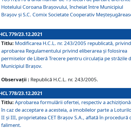
Hotelului Coroana Brașovului, încheiat între Municipiul
Braşov şi S.C. Comix Societate Cooperativ Meșteșugăreas
HCL 779/23.12.2021
Titlu:
Modificarea H.C.L. nr. 243/2005 republicată, privind
aprobarea Regulamentului privind eliberarea şi folosirea
permiselor de Liberă Trecere pentru circulația pe străzile 
Municipiul Braşov.
Observații :
Republică H.C.L. nr. 243/2005.
HCL 778/23.12.2021
Titlu:
Aprobarea formulării ofertei, respectiv a achiziționăr
în caz de acceptare a acesteia, a imobilelor parte a Loturilo
II și III, proprietatea CET Brașov S.A., aflată în procedură 
faliment.