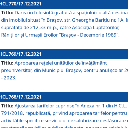
HCL 770/17.12.2021
Titlu:
Darea în folosinţă gratuită a spaţiului cu altă destina
din imobilul situat în Braşov, str. Gheorghe Bariţiu nr. 1A, î
suprafaţă de 212,33 m.p., către Asociaţia Luptătorilor,
Răniţilor şi Urmaşii Eroilor “Braşov - Decembrie 1989”.
HCL 769/17.12.2021
Titlu:
Aprobarea reţelei unităţilor de învăţământ
preuniversitar, din Municipiul Braşov, pentru anul şcolar 
- 2023.
HCL 768/17.12.2021
Titlu:
Ajustarea tarifelor cuprinse în Anexa nr. 1 din H.C.L. 
791/2018, republicată, privind aprobarea tarifelor pentru
activităţile specifice serviciului de salubrizare desfăşurate
prestatorii serviciilor publice delegate, pe raza municipiulu