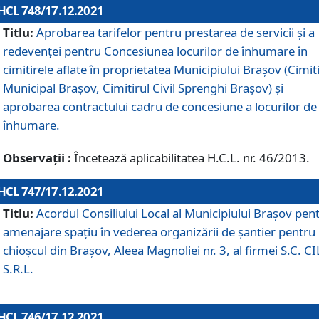
HCL 748/17.12.2021
Titlu:
Aprobarea tarifelor pentru prestarea de servicii şi a
redevenţei pentru Concesiunea locurilor de înhumare în
cimitirele aflate în proprietatea Municipiului Braşov (Cimit
Municipal Braşov, Cimitirul Civil Sprenghi Braşov) şi
aprobarea contractului cadru de concesiune a locurilor de
înhumare.
Observații :
Încetează aplicabilitatea H.C.L. nr. 46/2013.
HCL 747/17.12.2021
Titlu:
Acordul Consiliului Local al Municipiului Braşov pen
amenajare spațiu în vederea organizării de șantier pentru
chioșcul din Brașov, Aleea Magnoliei nr. 3, al firmei S.C. C
S.R.L.
HCL 746/17.12.2021