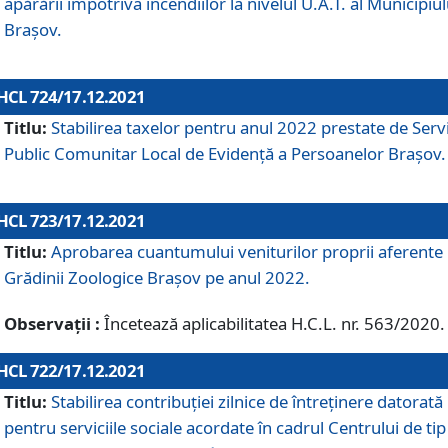
apărării împotriva incendiilor la nivelul U.A.T. al Municipiul
Brașov.
HCL 724/17.12.2021
Titlu:
Stabilirea taxelor pentru anul 2022 prestate de Servi
Public Comunitar Local de Evidență a Persoanelor Braşov.
HCL 723/17.12.2021
Titlu:
Aprobarea cuantumului veniturilor proprii aferente
Grădinii Zoologice Braşov pe anul 2022.
Observații :
Încetează aplicabilitatea H.C.L. nr. 563/2020.
HCL 722/17.12.2021
Titlu:
Stabilirea contribuţiei zilnice de întreținere datorată
pentru serviciile sociale acordate în cadrul Centrului de tip