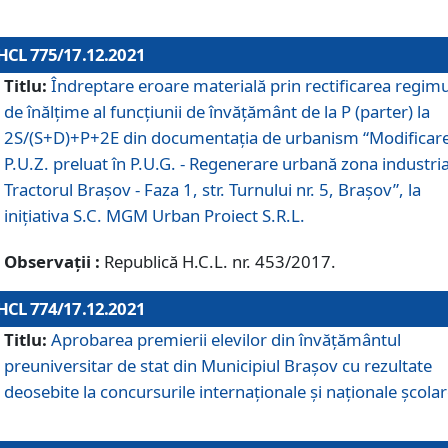
HCL 775/17.12.2021
Titlu:
Îndreptare eroare materială prin rectificarea regimu
de înălţime al funcţiunii de învăţământ de la P (parter) la
2S/(S+D)+P+2E din documentaţia de urbanism “Modificar
P.U.Z. preluat în P.U.G. - Regenerare urbană zona industria
Tractorul Braşov - Faza 1, str. Turnului nr. 5, Braşov”, la
iniţiativa S.C. MGM Urban Proiect S.R.L.
Observații :
Republică H.C.L. nr. 453/2017.
HCL 774/17.12.2021
Titlu:
Aprobarea premierii elevilor din învățământul
preuniversitar de stat din Municipiul Brașov cu rezultate
deosebite la concursurile internaționale și naționale școlar