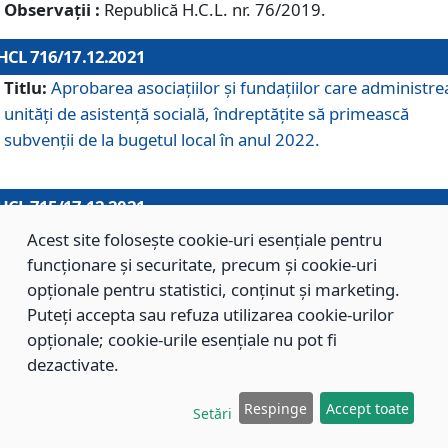
Observații :
Republică H.C.L. nr. 76/2019.
HCL 716/17.12.2021
Titlu:
Aprobarea asociaţiilor şi fundaţiilor care administre
unităţi de asistenţă socială, îndreptăţite să primească
subvenţii de la bugetul local în anul 2022.
HCL 715/17.12.2021
Titlu:
Aprobarea Planului de acţiuni sau lucrări de interes
Acest site folosește cookie-uri esențiale pentru
local pentru anul 2022.
funcționare și securitate, precum și cookie-uri
opționale pentru statistici, conținut și marketing.
Puteți accepta sau refuza utilizarea cookie-urilor
HCL 714/17.12.2021
opționale; cookie-urile esențiale nu pot fi
Titlu:
Modificarea Anexei la H.C.L. nr. 709/2020 privind
dezactivate.
aprobarea Regulamentului de Organizare şi Funcţionare a
Respinge
Accept toate
Direcţiei de Asistenţă Socială Braşov.
Setări