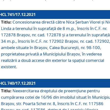
HCL 741/17.12.2021
Titlu:
Concesionarea directă către Nica Șerban Viorel și Ni
Linda a terenului în suprafață de 8 m.p., înscris în C.F. nr.
172878 Brașov, nr. cad. 172878 și a terenului în suprafață
34 m.p., înscris în C.F. nr. 172902 Brașov, nr. cad. 172902
ambele situate în Brașov, Calea București, nr. 98-100,
proprietatea privată a Municipiului Brașov, în vederea
realizării a două accese din exterior la spațiul comercial
existent.
HCL 740/17.12.2021
Titlu:
Neexercitarea dreptului de preemţiune pentru
cumpărarea cotei de 16/96 din imobilul situat în Municipiu
Braşov, str. Poarta Schei nr. 8, înscris în C.F. nr. 117586
Brașov, nr. cad. 117586, deținut de Lazariciu Viorica,