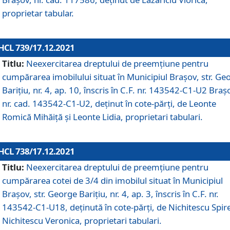
proprietar tabular.
HCL 739/17.12.2021
Titlu:
Neexercitarea dreptului de preemţiune pentru
cumpărarea imobilului situat în Municipiul Braşov, str. Ge
Barițiu, nr. 4, ap. 10, înscris în C.F. nr. 143542-C1-U2 Braș
nr. cad. 143542-C1-U2, deținut în cote-părți, de Leonte
Romică Mihăiță și Leonte Lidia, proprietari tabulari.
HCL 738/17.12.2021
Titlu:
Neexercitarea dreptului de preemţiune pentru
cumpărarea cotei de 3/4 din imobilul situat în Municipiul
Braşov, str. George Barițiu, nr. 4, ap. 3, înscris în C.F. nr.
143542-C1-U18, deținută în cote-părți, de Nichitescu Spire
Nichitescu Veronica, proprietari tabulari.