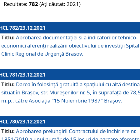
Rezultate:
782
(Ați căutat: 2021)
HCL 782/23.12.2021
Titlu:
Aprobarea documentației și a indicatorilor tehnico-
economici aferenți realizării obiectivului de investiții Spital
Clinic Regional de Urgență Brașov.
HCL 781/23.12.2021
Titlu:
Darea în folosinţă gratuită a spaţiului cu altă destina
situat în Braşov, str. Mureşenilor nr. 5, în suprafaţă de 78,
m.p., către Asociaţia "15 Noiembrie 1987" Braşov.
HCL 780/23.12.2021
Titlu:
Aprobarea prelungirii Contractului de închiriere nr.
1851/2010 a unui număr de 15 locuri de parcare aferente