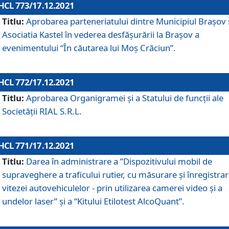
HCL 773/17.12.2021
Titlu:
Aprobarea parteneriatului dintre Municipiul Brașov 
Asociatia Kastel în vederea desfăşurării la Brașov a
evenimentului “În căutarea lui Moș Crăciun”.
HCL 772/17.12.2021
Titlu:
Aprobarea Organigramei şi a Statului de funcţii ale
Societăţii RIAL S.R.L.
HCL 771/17.12.2021
Titlu:
Darea în administrare a ”Dispozitivului mobil de
supraveghere a traficului rutier, cu măsurare și înregistrar
vitezei autovehiculelor - prin utilizarea camerei video și a
undelor laser” și a “Kitului Etilotest AlcoQuant”.