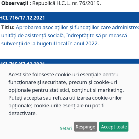
Observații :
Republică H.C.L. nr. 76/2019.
HCL 716/17.12.2021
Titlu:
Aprobarea asociaţiilor şi fundaţiilor care administre
unităţi de asistenţă socială, îndreptăţite să primească
subvenţii de la bugetul local în anul 2022.
HCL 715/17.12.2021
Titlu:
Aprobarea Planului de acţiuni sau lucrări de interes
Acest site folosește cookie-uri esențiale pentru
local pentru anul 2022.
funcționare și securitate, precum și cookie-uri
opționale pentru statistici, conținut și marketing.
Puteți accepta sau refuza utilizarea cookie-urilor
HCL 714/17.12.2021
opționale; cookie-urile esențiale nu pot fi
Titlu:
Modificarea Anexei la H.C.L. nr. 709/2020 privind
dezactivate.
aprobarea Regulamentului de Organizare şi Funcţionare a
Respinge
Accept toate
Direcţiei de Asistenţă Socială Braşov.
Setări