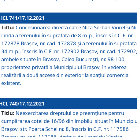
HCL 741/17.12.2021
Titlu:
Concesionarea directă către Nica Șerban Viorel și Ni
Linda a terenului în suprafață de 8 m.p., înscris în C.F. nr.
172878 Brașov, nr. cad. 172878 și a terenului în suprafață
34 m.p., înscris în C.F. nr. 172902 Brașov, nr. cad. 172902
ambele situate în Brașov, Calea București, nr. 98-100,
proprietatea privată a Municipiului Brașov, în vederea
realizării a două accese din exterior la spațiul comercial
existent.
HCL 740/17.12.2021
Titlu:
Neexercitarea dreptului de preemţiune pentru
cumpărarea cotei de 16/96 din imobilul situat în Municipiu
Braşov, str. Poarta Schei nr. 8, înscris în C.F. nr. 117586
Brașov, nr. cad. 117586, deținut de Lazariciu Viorica,