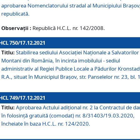
aprobarea Nomenclatorului stradal al Municipiului Braşov
republicată.
Observații :
Republică H.C.L. nr. 142/2008.
HCL 750/17.12.2021
Titlu:
Stabilirea sediului Asociației Naționale a Salvatorilor
Montani din România, în incinta imobilului - sediul
administrativ al Regiei Publice Locale a Pădurilor Kronstad
R.A., situat în Municipiul Braşov, str. Panselelor nr. 23, bl. 
HCL 749/17.12.2021
Titlu:
Aprobarea Actului adițional nr. 2 la Contractul de da
în folosință gratuită (comodat) nr. 8/31403/19.03.2020,
încheiate în baza H.C.L. nr. 124/2020.