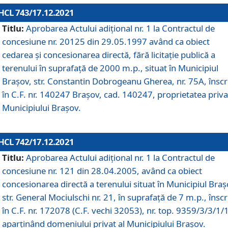
HCL 743/17.12.2021
Titlu:
Aprobarea Actului adiţional nr. 1 la Contractul de
concesiune nr. 20125 din 29.05.1997 având ca obiect
cedarea și concesionarea directă, fără licitație publică a
terenului în suprafață de 2000 m.p., situat în Municipiul
Brașov, str. Constantin Dobrogeanu Gherea, nr. 75A, înscr
în C.F. nr. 140247 Brașov, cad. 140247, proprietatea priva
Municipiului Brașov.
HCL 742/17.12.2021
Titlu:
Aprobarea Actului adiţional nr. 1 la Contractul de
concesiune nr. 121 din 28.04.2005, având ca obiect
concesionarea directă a terenului situat în Municipiul Braș
str. General Mociulschi nr. 21, în suprafață de 7 m.p., înscr
în C.F. nr. 172078 (C.F. vechi 32053), nr. top. 9359/3/3/1/
aparținând domeniului privat al Municipiului Brașov.