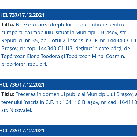
HCL 737/17.12.2021
Titlu:
Neexercitarea dreptului de preemţiune pentru
cumpărarea imobilului situat în Municipiul Braşov, str.
Republicii nr. 35, ap. Lotul 2, înscris în C.F. nr. 144340-C1
Brașov, nr. top. 144340-C1-U3, deținut în cote-părți, de
Topârcean Elena Teodora și Topârcean Mihai Cosmin,
proprietari tabulari.
HCL 736/17.12.2021
Titlu:
Trecerea în domeniul public al Municipiului Braşov, 
terenului înscris în C.F. nr. 164110 Brașov, nr. cad. 164110
str. Nicovalei.
HCL 735/17.12.2021