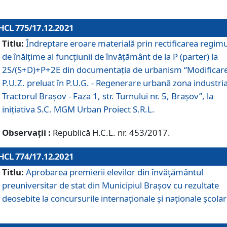
HCL 775/17.12.2021
Titlu:
Îndreptare eroare materială prin rectificarea regimu
de înălţime al funcţiunii de învăţământ de la P (parter) la
2S/(S+D)+P+2E din documentaţia de urbanism “Modificar
P.U.Z. preluat în P.U.G. - Regenerare urbană zona industria
Tractorul Braşov - Faza 1, str. Turnului nr. 5, Braşov”, la
iniţiativa S.C. MGM Urban Proiect S.R.L.
Observații :
Republică H.C.L. nr. 453/2017.
HCL 774/17.12.2021
Titlu:
Aprobarea premierii elevilor din învățământul
preuniversitar de stat din Municipiul Brașov cu rezultate
deosebite la concursurile internaționale și naționale școlar