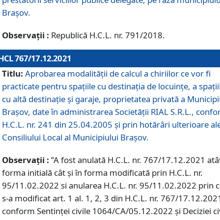
Braşov.
Observații :
Republică H.C.L. nr. 791/2018.
HCL 767/17.12.2021
Titlu:
Aprobarea modalității de calcul a chiriilor ce vor fi
practicate pentru spaţiile cu destinaţia de locuinţe, a spaţii
cu altă destinaţie şi garaje, proprietatea privată a Municipi
Braşov, date în administrarea Societăţii RIAL S.R.L., conf
H.C.L. nr. 241 din 25.04.2005 și prin hotărâri ulterioare al
Consiliului Local al Municipiului Braşov.
Observații :
”A fost anulată H.C.L. nr. 767/17.12.2021 atât
forma initială cât și în forma modificată prin H.C.L. nr.
95/11.02.2022 si anularea H.C.L. nr. 95/11.02.2022 prin 
s-a modificat art. 1 al. 1, 2, 3 din H.C.L. nr. 767/17.12.202
conform Sentinței civile 1064/CA/05.12.2022 și Deciziei ci