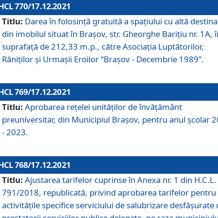
HCL 770/17.12.2021
Titlu:
Darea în folosinţă gratuită a spaţiului cu altă destina
din imobilul situat în Braşov, str. Gheorghe Bariţiu nr. 1A, î
suprafaţă de 212,33 m.p., către Asociaţia Luptătorilor,
Răniţilor şi Urmaşii Eroilor “Braşov - Decembrie 1989”.
HCL 769/17.12.2021
Titlu:
Aprobarea reţelei unităţilor de învăţământ
preuniversitar, din Municipiul Braşov, pentru anul şcolar 
- 2023.
HCL 768/17.12.2021
Titlu:
Ajustarea tarifelor cuprinse în Anexa nr. 1 din H.C.L. 
791/2018, republicată, privind aprobarea tarifelor pentru
activităţile specifice serviciului de salubrizare desfăşurate
prestatorii serviciilor publice delegate, pe raza municipiulu