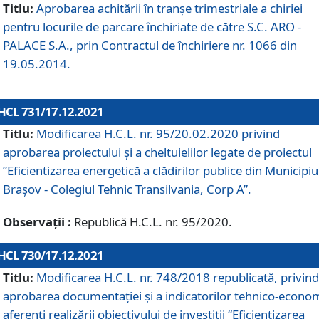
Titlu:
Aprobarea achitării în tranșe trimestriale a chiriei
pentru locurile de parcare închiriate de către S.C. ARO -
PALACE S.A., prin Contractul de închiriere nr. 1066 din
19.05.2014.
HCL 731/17.12.2021
Titlu:
Modificarea H.C.L. nr. 95/20.02.2020 privind
aprobarea proiectului și a cheltuielilor legate de proiectul
”Eficientizarea energetică a clădirilor publice din Municipiu
Brașov - Colegiul Tehnic Transilvania, Corp A”.
Observații :
Republică H.C.L. nr. 95/2020.
HCL 730/17.12.2021
Titlu:
Modificarea H.C.L. nr. 748/2018 republicată, privind
aprobarea documentației și a indicatorilor tehnico-econom
aferenți realizării obiectivului de investiții “Eficientizarea