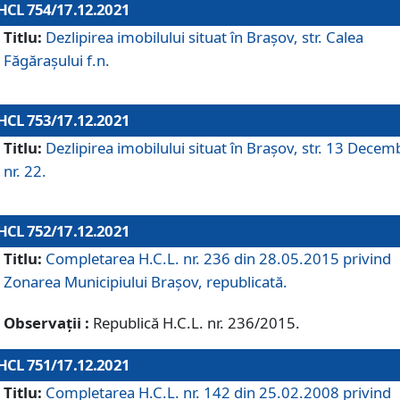
HCL 754/17.12.2021
Titlu:
Dezlipirea imobilului situat în Brașov, str. Calea
Făgărașului f.n.
HCL 753/17.12.2021
Titlu:
Dezlipirea imobilului situat în Brașov, str. 13 Decem
nr. 22.
HCL 752/17.12.2021
Titlu:
Completarea H.C.L. nr. 236 din 28.05.2015 privind
Zonarea Municipiului Braşov, republicată.
Observații :
Republică H.C.L. nr. 236/2015.
HCL 751/17.12.2021
Titlu:
Completarea H.C.L. nr. 142 din 25.02.2008 privind