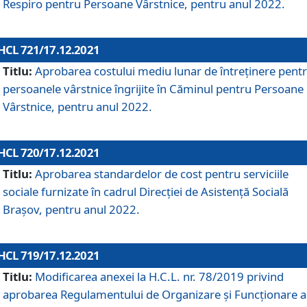
Respiro pentru Persoane Vârstnice, pentru anul 2022.
HCL 721/17.12.2021
Titlu:
Aprobarea costului mediu lunar de întreţinere pent
persoanele vârstnice îngrijite în Căminul pentru Persoane
Vârstnice, pentru anul 2022.
HCL 720/17.12.2021
Titlu:
Aprobarea standardelor de cost pentru serviciile
sociale furnizate în cadrul Direcției de Asistență Socială
Brașov, pentru anul 2022.
HCL 719/17.12.2021
Titlu:
Modificarea anexei la H.C.L. nr. 78/2019 privind
aprobarea Regulamentului de Organizare și Funcționare a