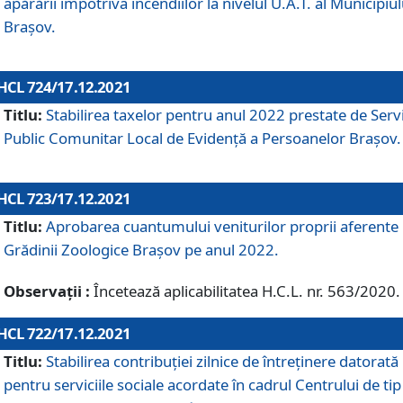
apărării împotriva incendiilor la nivelul U.A.T. al Municipiul
Brașov.
HCL 724/17.12.2021
Titlu:
Stabilirea taxelor pentru anul 2022 prestate de Servi
Public Comunitar Local de Evidență a Persoanelor Braşov.
HCL 723/17.12.2021
Titlu:
Aprobarea cuantumului veniturilor proprii aferente
Grădinii Zoologice Braşov pe anul 2022.
Observații :
Încetează aplicabilitatea H.C.L. nr. 563/2020.
HCL 722/17.12.2021
Titlu:
Stabilirea contribuţiei zilnice de întreținere datorată
pentru serviciile sociale acordate în cadrul Centrului de tip