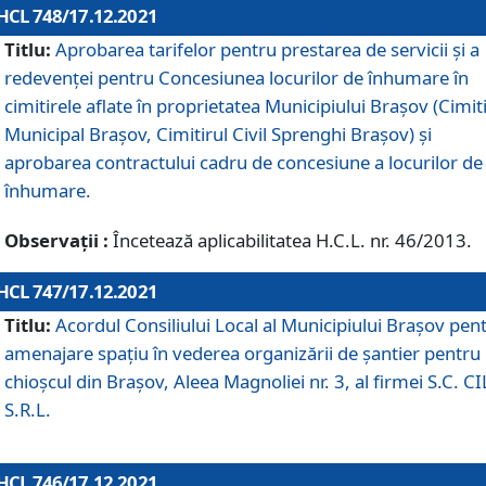
HCL 748/17.12.2021
Titlu:
Aprobarea tarifelor pentru prestarea de servicii şi a
redevenţei pentru Concesiunea locurilor de înhumare în
cimitirele aflate în proprietatea Municipiului Braşov (Cimit
Municipal Braşov, Cimitirul Civil Sprenghi Braşov) şi
aprobarea contractului cadru de concesiune a locurilor de
înhumare.
Observații :
Încetează aplicabilitatea H.C.L. nr. 46/2013.
HCL 747/17.12.2021
Titlu:
Acordul Consiliului Local al Municipiului Braşov pen
amenajare spațiu în vederea organizării de șantier pentru
chioșcul din Brașov, Aleea Magnoliei nr. 3, al firmei S.C. C
S.R.L.
HCL 746/17.12.2021