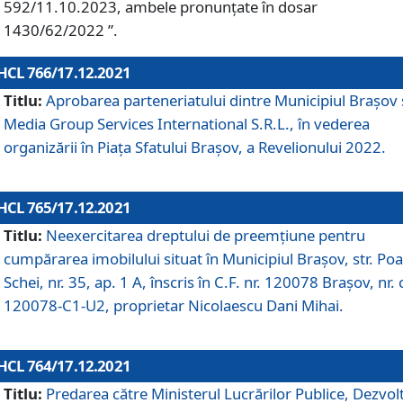
592/11.10.2023, ambele pronunțate în dosar
1430/62/2022 ”.
HCL 766/17.12.2021
Titlu:
Aprobarea parteneriatului dintre Municipiul Brașov 
Media Group Services International S.R.L., în vederea
organizării în Piața Sfatului Brașov, a Revelionului 2022.
HCL 765/17.12.2021
Titlu:
Neexercitarea dreptului de preemţiune pentru
cumpărarea imobilului situat în Municipiul Braşov, str. Poa
Schei, nr. 35, ap. 1 A, înscris în C.F. nr. 120078 Brașov, nr. 
120078-C1-U2, proprietar Nicolaescu Dani Mihai.
HCL 764/17.12.2021
Titlu:
Predarea către Ministerul Lucrărilor Publice, Dezvolt