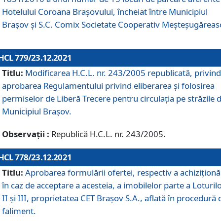
Hotelului Coroana Brașovului, încheiat între Municipiul
Braşov şi S.C. Comix Societate Cooperativ Meșteșugăreas
HCL 779/23.12.2021
Titlu:
Modificarea H.C.L. nr. 243/2005 republicată, privind
aprobarea Regulamentului privind eliberarea şi folosirea
permiselor de Liberă Trecere pentru circulația pe străzile 
Municipiul Braşov.
Observații :
Republică H.C.L. nr. 243/2005.
HCL 778/23.12.2021
Titlu:
Aprobarea formulării ofertei, respectiv a achiziționăr
în caz de acceptare a acesteia, a imobilelor parte a Loturilo
II și III, proprietatea CET Brașov S.A., aflată în procedură 
faliment.