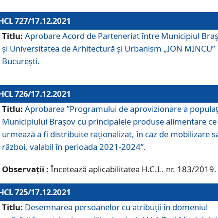
HCL 727/17.12.2021
Titlu:
Aprobare Acord de Parteneriat între Municipiul Bra
și Universitatea de Arhitectură și Urbanism „ION MINCU”
București.
HCL 726/17.12.2021
Titlu:
Aprobarea ”Programului de aprovizionare a populaț
Municipiului Braşov cu principalele produse alimentare ce
urmează a fi distribuite raționalizat, în caz de mobilizare s
război, valabil în perioada 2021-2024”.
Observații :
Încetează aplicabilitatea H.C.L. nr. 183/2019.
HCL 725/17.12.2021
Titlu:
Desemnarea persoanelor cu atribuții în domeniul