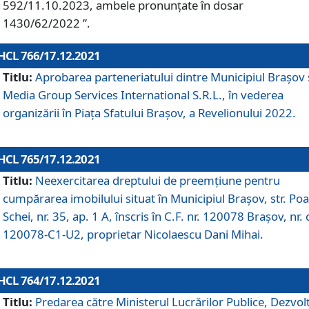
592/11.10.2023, ambele pronunțate în dosar
1430/62/2022 ”.
HCL 766/17.12.2021
Titlu:
Aprobarea parteneriatului dintre Municipiul Brașov 
Media Group Services International S.R.L., în vederea
organizării în Piața Sfatului Brașov, a Revelionului 2022.
HCL 765/17.12.2021
Titlu:
Neexercitarea dreptului de preemţiune pentru
cumpărarea imobilului situat în Municipiul Braşov, str. Poa
Schei, nr. 35, ap. 1 A, înscris în C.F. nr. 120078 Brașov, nr. 
120078-C1-U2, proprietar Nicolaescu Dani Mihai.
HCL 764/17.12.2021
Titlu:
Predarea către Ministerul Lucrărilor Publice, Dezvolt