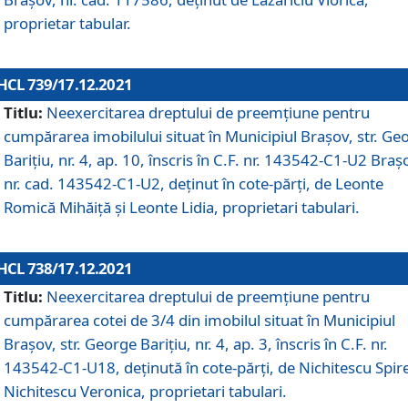
proprietar tabular.
HCL 739/17.12.2021
Titlu:
Neexercitarea dreptului de preemţiune pentru
cumpărarea imobilului situat în Municipiul Braşov, str. Ge
Barițiu, nr. 4, ap. 10, înscris în C.F. nr. 143542-C1-U2 Braș
nr. cad. 143542-C1-U2, deținut în cote-părți, de Leonte
Romică Mihăiță și Leonte Lidia, proprietari tabulari.
HCL 738/17.12.2021
Titlu:
Neexercitarea dreptului de preemţiune pentru
cumpărarea cotei de 3/4 din imobilul situat în Municipiul
Braşov, str. George Barițiu, nr. 4, ap. 3, înscris în C.F. nr.
143542-C1-U18, deținută în cote-părți, de Nichitescu Spire
Nichitescu Veronica, proprietari tabulari.