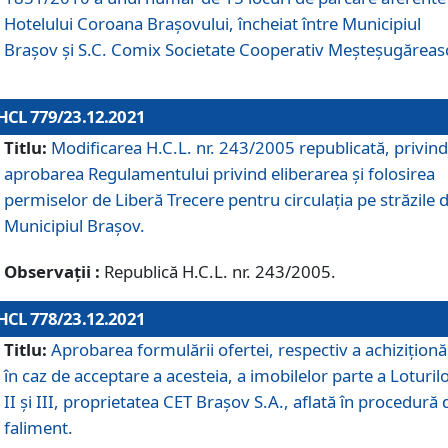
Hotelului Coroana Brașovului, încheiat între Municipiul
Braşov şi S.C. Comix Societate Cooperativ Meșteșugăreas
HCL 779/23.12.2021
Titlu:
Modificarea H.C.L. nr. 243/2005 republicată, privind
aprobarea Regulamentului privind eliberarea şi folosirea
permiselor de Liberă Trecere pentru circulația pe străzile 
Municipiul Braşov.
Observații :
Republică H.C.L. nr. 243/2005.
HCL 778/23.12.2021
Titlu:
Aprobarea formulării ofertei, respectiv a achiziționăr
în caz de acceptare a acesteia, a imobilelor parte a Loturilo
II și III, proprietatea CET Brașov S.A., aflată în procedură 
faliment.