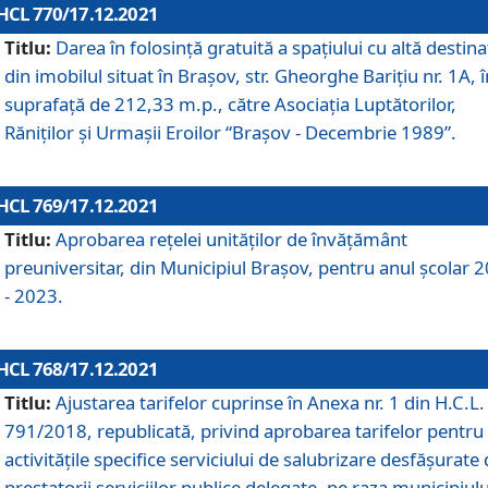
HCL 770/17.12.2021
Titlu:
Darea în folosinţă gratuită a spaţiului cu altă destina
din imobilul situat în Braşov, str. Gheorghe Bariţiu nr. 1A, î
suprafaţă de 212,33 m.p., către Asociaţia Luptătorilor,
Răniţilor şi Urmaşii Eroilor “Braşov - Decembrie 1989”.
HCL 769/17.12.2021
Titlu:
Aprobarea reţelei unităţilor de învăţământ
preuniversitar, din Municipiul Braşov, pentru anul şcolar 
- 2023.
HCL 768/17.12.2021
Titlu:
Ajustarea tarifelor cuprinse în Anexa nr. 1 din H.C.L. 
791/2018, republicată, privind aprobarea tarifelor pentru
activităţile specifice serviciului de salubrizare desfăşurate
prestatorii serviciilor publice delegate, pe raza municipiulu