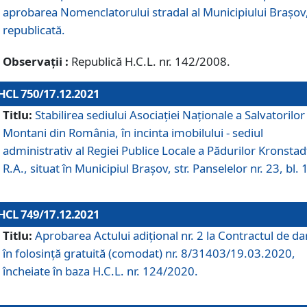
aprobarea Nomenclatorului stradal al Municipiului Braşov
republicată.
Observații :
Republică H.C.L. nr. 142/2008.
HCL 750/17.12.2021
Titlu:
Stabilirea sediului Asociației Naționale a Salvatorilor
Montani din România, în incinta imobilului - sediul
administrativ al Regiei Publice Locale a Pădurilor Kronstad
R.A., situat în Municipiul Braşov, str. Panselelor nr. 23, bl. 
HCL 749/17.12.2021
Titlu:
Aprobarea Actului adițional nr. 2 la Contractul de da
în folosință gratuită (comodat) nr. 8/31403/19.03.2020,
încheiate în baza H.C.L. nr. 124/2020.