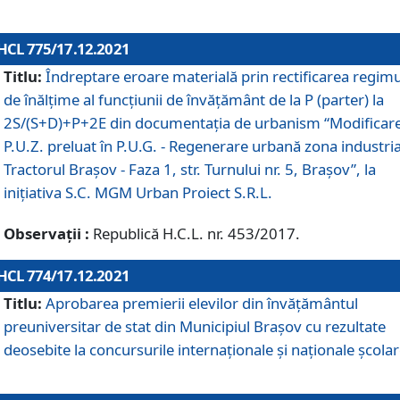
HCL 775/17.12.2021
Titlu:
Îndreptare eroare materială prin rectificarea regimu
de înălţime al funcţiunii de învăţământ de la P (parter) la
2S/(S+D)+P+2E din documentaţia de urbanism “Modificar
P.U.Z. preluat în P.U.G. - Regenerare urbană zona industria
Tractorul Braşov - Faza 1, str. Turnului nr. 5, Braşov”, la
iniţiativa S.C. MGM Urban Proiect S.R.L.
Observații :
Republică H.C.L. nr. 453/2017.
HCL 774/17.12.2021
Titlu:
Aprobarea premierii elevilor din învățământul
preuniversitar de stat din Municipiul Brașov cu rezultate
deosebite la concursurile internaționale și naționale școlar