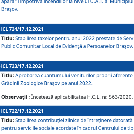
apărării împotriva incendiilor la nivelul U.A.T. al Municipiul
Brașov.
HCL 724/17.12.2021
Titlu:
Stabilirea taxelor pentru anul 2022 prestate de Servi
Public Comunitar Local de Evidență a Persoanelor Braşov.
HCL 723/17.12.2021
Titlu:
Aprobarea cuantumului veniturilor proprii aferente
Grădinii Zoologice Braşov pe anul 2022.
Observații :
Încetează aplicabilitatea H.C.L. nr. 563/2020.
HCL 722/17.12.2021
Titlu:
Stabilirea contribuţiei zilnice de întreținere datorată
pentru serviciile sociale acordate în cadrul Centrului de tip