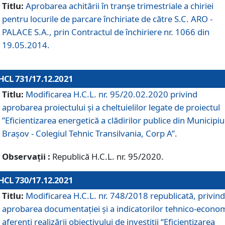
Titlu:
Aprobarea achitării în tranșe trimestriale a chiriei
pentru locurile de parcare închiriate de către S.C. ARO -
PALACE S.A., prin Contractul de închiriere nr. 1066 din
19.05.2014.
HCL 731/17.12.2021
Titlu:
Modificarea H.C.L. nr. 95/20.02.2020 privind
aprobarea proiectului și a cheltuielilor legate de proiectul
”Eficientizarea energetică a clădirilor publice din Municipiu
Brașov - Colegiul Tehnic Transilvania, Corp A”.
Observații :
Republică H.C.L. nr. 95/2020.
HCL 730/17.12.2021
Titlu:
Modificarea H.C.L. nr. 748/2018 republicată, privind
aprobarea documentației și a indicatorilor tehnico-econom
aferenți realizării obiectivului de investiții “Eficientizarea