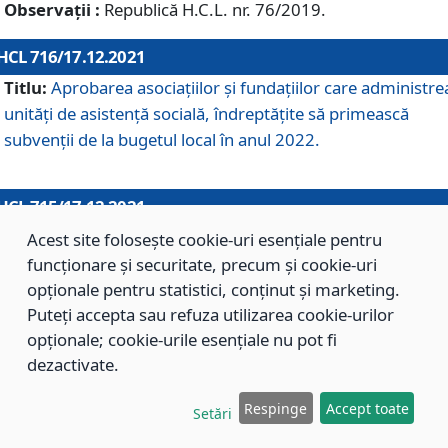
Observații :
Republică H.C.L. nr. 76/2019.
HCL 716/17.12.2021
Titlu:
Aprobarea asociaţiilor şi fundaţiilor care administre
unităţi de asistenţă socială, îndreptăţite să primească
subvenţii de la bugetul local în anul 2022.
HCL 715/17.12.2021
Titlu:
Aprobarea Planului de acţiuni sau lucrări de interes
Acest site folosește cookie-uri esențiale pentru
local pentru anul 2022.
funcționare și securitate, precum și cookie-uri
opționale pentru statistici, conținut și marketing.
Puteți accepta sau refuza utilizarea cookie-urilor
HCL 714/17.12.2021
opționale; cookie-urile esențiale nu pot fi
Titlu:
Modificarea Anexei la H.C.L. nr. 709/2020 privind
dezactivate.
aprobarea Regulamentului de Organizare şi Funcţionare a
Respinge
Accept toate
Direcţiei de Asistenţă Socială Braşov.
Setări