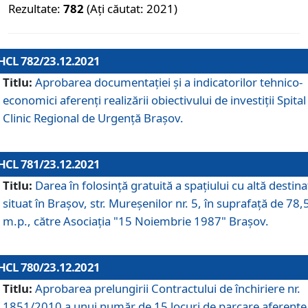
Rezultate:
782
(Ați căutat: 2021)
HCL 782/23.12.2021
Titlu:
Aprobarea documentației și a indicatorilor tehnico-
economici aferenți realizării obiectivului de investiții Spital
Clinic Regional de Urgență Brașov.
HCL 781/23.12.2021
Titlu:
Darea în folosinţă gratuită a spaţiului cu altă destina
situat în Braşov, str. Mureşenilor nr. 5, în suprafaţă de 78,
m.p., către Asociaţia "15 Noiembrie 1987" Braşov.
HCL 780/23.12.2021
Titlu:
Aprobarea prelungirii Contractului de închiriere nr.
1851/2010 a unui număr de 15 locuri de parcare aferente