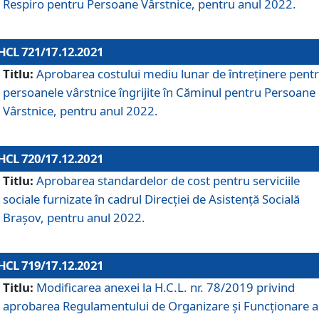
Respiro pentru Persoane Vârstnice, pentru anul 2022.
HCL 721/17.12.2021
Titlu:
Aprobarea costului mediu lunar de întreţinere pent
persoanele vârstnice îngrijite în Căminul pentru Persoane
Vârstnice, pentru anul 2022.
HCL 720/17.12.2021
Titlu:
Aprobarea standardelor de cost pentru serviciile
sociale furnizate în cadrul Direcției de Asistență Socială
Brașov, pentru anul 2022.
HCL 719/17.12.2021
Titlu:
Modificarea anexei la H.C.L. nr. 78/2019 privind
aprobarea Regulamentului de Organizare și Funcționare a