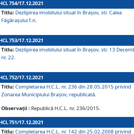
HCL 754/17.12.2021
Titlu:
Dezlipirea imobilului situat în Brașov, str. Calea
Făgărașului f.n.
HCL 753/17.12.2021
Titlu:
Dezlipirea imobilului situat în Brașov, str. 13 Decem
nr. 22.
HCL 752/17.12.2021
Titlu:
Completarea H.C.L. nr. 236 din 28.05.2015 privind
Zonarea Municipiului Braşov, republicată.
Observații :
Republică H.C.L. nr. 236/2015.
HCL 751/17.12.2021
Titlu:
Completarea H.C.L. nr. 142 din 25.02.2008 privind