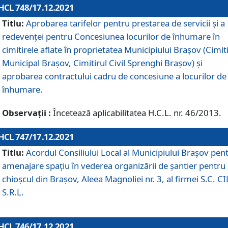
HCL 748/17.12.2021
Titlu:
Aprobarea tarifelor pentru prestarea de servicii şi a
redevenţei pentru Concesiunea locurilor de înhumare în
cimitirele aflate în proprietatea Municipiului Braşov (Cimit
Municipal Braşov, Cimitirul Civil Sprenghi Braşov) şi
aprobarea contractului cadru de concesiune a locurilor de
înhumare.
Observații :
Încetează aplicabilitatea H.C.L. nr. 46/2013.
HCL 747/17.12.2021
Titlu:
Acordul Consiliului Local al Municipiului Braşov pen
amenajare spațiu în vederea organizării de șantier pentru
chioșcul din Brașov, Aleea Magnoliei nr. 3, al firmei S.C. C
S.R.L.
HCL 746/17.12.2021