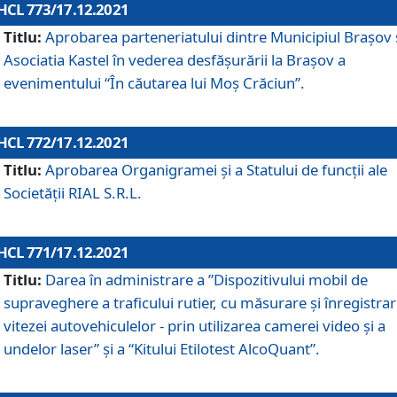
HCL 773/17.12.2021
Titlu:
Aprobarea parteneriatului dintre Municipiul Brașov 
Asociatia Kastel în vederea desfăşurării la Brașov a
evenimentului “În căutarea lui Moș Crăciun”.
HCL 772/17.12.2021
Titlu:
Aprobarea Organigramei şi a Statului de funcţii ale
Societăţii RIAL S.R.L.
HCL 771/17.12.2021
Titlu:
Darea în administrare a ”Dispozitivului mobil de
supraveghere a traficului rutier, cu măsurare și înregistrar
vitezei autovehiculelor - prin utilizarea camerei video și a
undelor laser” și a “Kitului Etilotest AlcoQuant”.