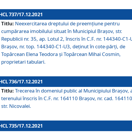
HCL 737/17.12.2021
Titlu:
Neexercitarea dreptului de preemţiune pentru
cumpărarea imobilului situat în Municipiul Braşov, str.
Republicii nr. 35, ap. Lotul 2, înscris în C.F. nr. 144340-C1
Brașov, nr. top. 144340-C1-U3, deținut în cote-părți, de
Topârcean Elena Teodora și Topârcean Mihai Cosmin,
proprietari tabulari.
HCL 736/17.12.2021
Titlu:
Trecerea în domeniul public al Municipiului Braşov, 
terenului înscris în C.F. nr. 164110 Brașov, nr. cad. 164110
str. Nicovalei.
HCL 735/17.12.2021