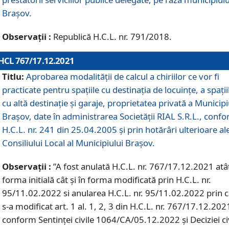
Braşov.
Observații :
Republică H.C.L. nr. 791/2018.
HCL 767/17.12.2021
Titlu:
Aprobarea modalității de calcul a chiriilor ce vor fi
practicate pentru spaţiile cu destinaţia de locuinţe, a spaţii
cu altă destinaţie şi garaje, proprietatea privată a Municipi
Braşov, date în administrarea Societăţii RIAL S.R.L., conf
H.C.L. nr. 241 din 25.04.2005 și prin hotărâri ulterioare al
Consiliului Local al Municipiului Braşov.
Observații :
”A fost anulată H.C.L. nr. 767/17.12.2021 atât
forma initială cât și în forma modificată prin H.C.L. nr.
95/11.02.2022 si anularea H.C.L. nr. 95/11.02.2022 prin 
s-a modificat art. 1 al. 1, 2, 3 din H.C.L. nr. 767/17.12.202
conform Sentinței civile 1064/CA/05.12.2022 și Deciziei ci