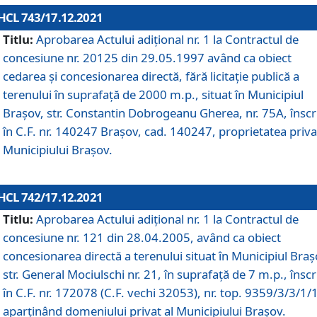
HCL 743/17.12.2021
Titlu:
Aprobarea Actului adiţional nr. 1 la Contractul de
concesiune nr. 20125 din 29.05.1997 având ca obiect
cedarea și concesionarea directă, fără licitație publică a
terenului în suprafață de 2000 m.p., situat în Municipiul
Brașov, str. Constantin Dobrogeanu Gherea, nr. 75A, înscr
în C.F. nr. 140247 Brașov, cad. 140247, proprietatea priva
Municipiului Brașov.
HCL 742/17.12.2021
Titlu:
Aprobarea Actului adiţional nr. 1 la Contractul de
concesiune nr. 121 din 28.04.2005, având ca obiect
concesionarea directă a terenului situat în Municipiul Braș
str. General Mociulschi nr. 21, în suprafață de 7 m.p., înscr
în C.F. nr. 172078 (C.F. vechi 32053), nr. top. 9359/3/3/1/
aparținând domeniului privat al Municipiului Brașov.