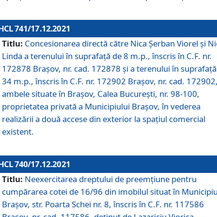
HCL 741/17.12.2021
Titlu:
Concesionarea directă către Nica Șerban Viorel și Ni
Linda a terenului în suprafață de 8 m.p., înscris în C.F. nr.
172878 Brașov, nr. cad. 172878 și a terenului în suprafață
34 m.p., înscris în C.F. nr. 172902 Brașov, nr. cad. 172902
ambele situate în Brașov, Calea București, nr. 98-100,
proprietatea privată a Municipiului Brașov, în vederea
realizării a două accese din exterior la spațiul comercial
existent.
HCL 740/17.12.2021
Titlu:
Neexercitarea dreptului de preemţiune pentru
cumpărarea cotei de 16/96 din imobilul situat în Municipiu
Braşov, str. Poarta Schei nr. 8, înscris în C.F. nr. 117586
Brașov, nr. cad. 117586, deținut de Lazariciu Viorica,