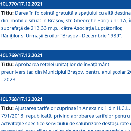
HCL 770/17.12.2021
Titlu:
Darea în folosinţă gratuită a spaţiului cu altă destina
din imobilul situat în Braşov, str. Gheorghe Bariţiu nr. 1A, î
suprafaţă de 212,33 m.p., către Asociaţia Luptătorilor,
Răniţilor şi Urmaşii Eroilor “Braşov - Decembrie 1989”.
HCL 769/17.12.2021
Titlu:
Aprobarea reţelei unităţilor de învăţământ
preuniversitar, din Municipiul Braşov, pentru anul şcolar 
- 2023.
HCL 768/17.12.2021
Titlu:
Ajustarea tarifelor cuprinse în Anexa nr. 1 din H.C.L. 
791/2018, republicată, privind aprobarea tarifelor pentru
activităţile specifice serviciului de salubrizare desfăşurate
prestatorii serviciilor publice delegate, pe raza municipiulu