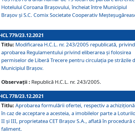
Hotelului Coroana Brașovului, încheiat între Municipiul
Braşov şi S.C. Comix Societate Cooperativ Meșteșugăreas
HCL 779/23.12.2021
Titlu:
Modificarea H.C.L. nr. 243/2005 republicată, privind
aprobarea Regulamentului privind eliberarea şi folosirea
permiselor de Liberă Trecere pentru circulația pe străzile 
Municipiul Braşov.
Observații :
Republică H.C.L. nr. 243/2005.
HCL 778/23.12.2021
Titlu:
Aprobarea formulării ofertei, respectiv a achiziționăr
în caz de acceptare a acesteia, a imobilelor parte a Loturilo
II și III, proprietatea CET Brașov S.A., aflată în procedură 
faliment.