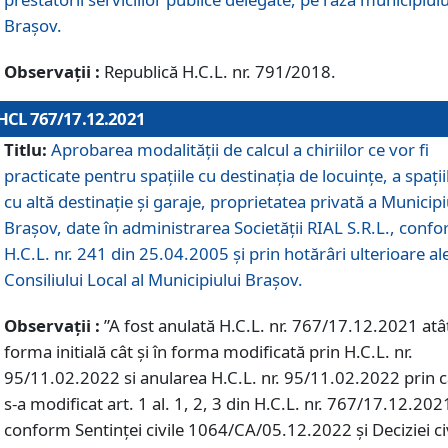
Braşov.
Observații :
Republică H.C.L. nr. 791/2018.
HCL 767/17.12.2021
Titlu:
Aprobarea modalității de calcul a chiriilor ce vor fi
practicate pentru spaţiile cu destinaţia de locuinţe, a spaţii
cu altă destinaţie şi garaje, proprietatea privată a Municipi
Braşov, date în administrarea Societăţii RIAL S.R.L., conf
H.C.L. nr. 241 din 25.04.2005 și prin hotărâri ulterioare al
Consiliului Local al Municipiului Braşov.
Observații :
”A fost anulată H.C.L. nr. 767/17.12.2021 atât
forma initială cât și în forma modificată prin H.C.L. nr.
95/11.02.2022 si anularea H.C.L. nr. 95/11.02.2022 prin 
s-a modificat art. 1 al. 1, 2, 3 din H.C.L. nr. 767/17.12.202
conform Sentinței civile 1064/CA/05.12.2022 și Deciziei ci