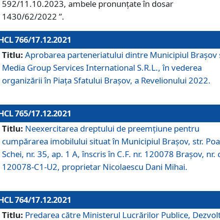
592/11.10.2023, ambele pronunțate în dosar
1430/62/2022 ”.
HCL 766/17.12.2021
Titlu:
Aprobarea parteneriatului dintre Municipiul Brașov 
Media Group Services International S.R.L., în vederea
organizării în Piața Sfatului Brașov, a Revelionului 2022.
HCL 765/17.12.2021
Titlu:
Neexercitarea dreptului de preemţiune pentru
cumpărarea imobilului situat în Municipiul Braşov, str. Poa
Schei, nr. 35, ap. 1 A, înscris în C.F. nr. 120078 Brașov, nr. 
120078-C1-U2, proprietar Nicolaescu Dani Mihai.
HCL 764/17.12.2021
Titlu:
Predarea către Ministerul Lucrărilor Publice, Dezvolt