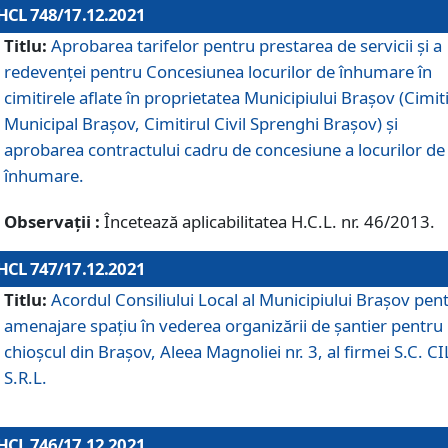
HCL 748/17.12.2021
Titlu:
Aprobarea tarifelor pentru prestarea de servicii şi a
redevenţei pentru Concesiunea locurilor de înhumare în
cimitirele aflate în proprietatea Municipiului Braşov (Cimit
Municipal Braşov, Cimitirul Civil Sprenghi Braşov) şi
aprobarea contractului cadru de concesiune a locurilor de
înhumare.
Observații :
Încetează aplicabilitatea H.C.L. nr. 46/2013.
HCL 747/17.12.2021
Titlu:
Acordul Consiliului Local al Municipiului Braşov pen
amenajare spațiu în vederea organizării de șantier pentru
chioșcul din Brașov, Aleea Magnoliei nr. 3, al firmei S.C. C
S.R.L.
HCL 746/17.12.2021