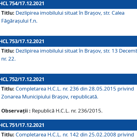
HCL 754/17.12.2021
Titlu:
Dezlipirea imobilului situat în Brașov, str. Calea
Făgărașului f.n.
HCL 753/17.12.2021
Titlu:
Dezlipirea imobilului situat în Brașov, str. 13 Decem
nr. 22.
HCL 752/17.12.2021
Titlu:
Completarea H.C.L. nr. 236 din 28.05.2015 privind
Zonarea Municipiului Braşov, republicată.
Observații :
Republică H.C.L. nr. 236/2015.
HCL 751/17.12.2021
Titlu:
Completarea H.C.L. nr. 142 din 25.02.2008 privind