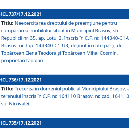
HCL 737/17.12.2021
Titlu:
Neexercitarea dreptului de preemţiune pentru
cumpărarea imobilului situat în Municipiul Braşov, str.
Republicii nr. 35, ap. Lotul 2, înscris în C.F. nr. 144340-C1
Brașov, nr. top. 144340-C1-U3, deținut în cote-părți, de
Topârcean Elena Teodora și Topârcean Mihai Cosmin,
proprietari tabulari.
HCL 736/17.12.2021
Titlu:
Trecerea în domeniul public al Municipiului Braşov, 
terenului înscris în C.F. nr. 164110 Brașov, nr. cad. 164110
str. Nicovalei.
HCL 735/17.12.2021