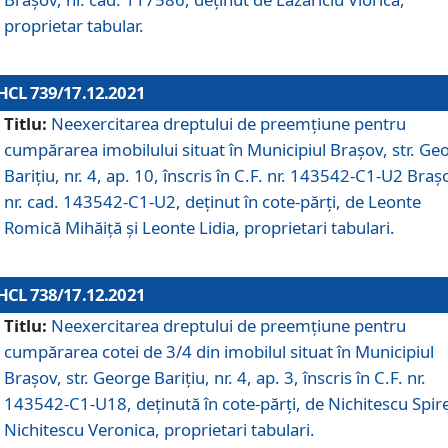
proprietar tabular.
HCL 739/17.12.2021
Titlu:
Neexercitarea dreptului de preemţiune pentru
cumpărarea imobilului situat în Municipiul Braşov, str. Ge
Barițiu, nr. 4, ap. 10, înscris în C.F. nr. 143542-C1-U2 Braș
nr. cad. 143542-C1-U2, deținut în cote-părți, de Leonte
Romică Mihăiță și Leonte Lidia, proprietari tabulari.
HCL 738/17.12.2021
Titlu:
Neexercitarea dreptului de preemţiune pentru
cumpărarea cotei de 3/4 din imobilul situat în Municipiul
Braşov, str. George Barițiu, nr. 4, ap. 3, înscris în C.F. nr.
143542-C1-U18, deținută în cote-părți, de Nichitescu Spire
Nichitescu Veronica, proprietari tabulari.