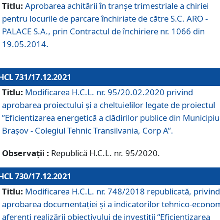
Titlu:
Aprobarea achitării în tranșe trimestriale a chiriei
pentru locurile de parcare închiriate de către S.C. ARO -
PALACE S.A., prin Contractul de închiriere nr. 1066 din
19.05.2014.
HCL 731/17.12.2021
Titlu:
Modificarea H.C.L. nr. 95/20.02.2020 privind
aprobarea proiectului și a cheltuielilor legate de proiectul
”Eficientizarea energetică a clădirilor publice din Municipiu
Brașov - Colegiul Tehnic Transilvania, Corp A”.
Observații :
Republică H.C.L. nr. 95/2020.
HCL 730/17.12.2021
Titlu:
Modificarea H.C.L. nr. 748/2018 republicată, privind
aprobarea documentației și a indicatorilor tehnico-econom
aferenți realizării obiectivului de investiții “Eficientizarea