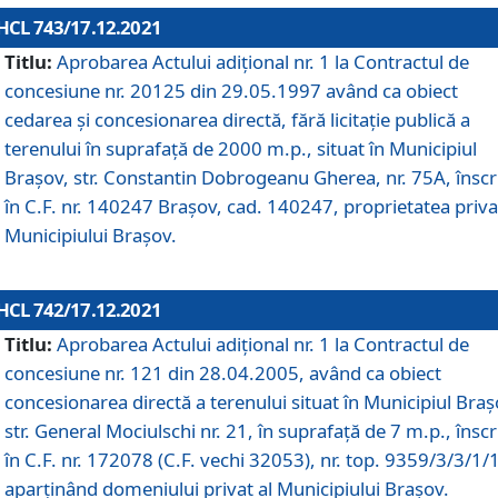
HCL 743/17.12.2021
Titlu:
Aprobarea Actului adiţional nr. 1 la Contractul de
concesiune nr. 20125 din 29.05.1997 având ca obiect
cedarea și concesionarea directă, fără licitație publică a
terenului în suprafață de 2000 m.p., situat în Municipiul
Brașov, str. Constantin Dobrogeanu Gherea, nr. 75A, înscr
în C.F. nr. 140247 Brașov, cad. 140247, proprietatea priva
Municipiului Brașov.
HCL 742/17.12.2021
Titlu:
Aprobarea Actului adiţional nr. 1 la Contractul de
concesiune nr. 121 din 28.04.2005, având ca obiect
concesionarea directă a terenului situat în Municipiul Braș
str. General Mociulschi nr. 21, în suprafață de 7 m.p., înscr
în C.F. nr. 172078 (C.F. vechi 32053), nr. top. 9359/3/3/1/
aparținând domeniului privat al Municipiului Brașov.