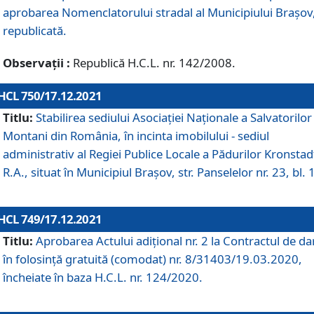
aprobarea Nomenclatorului stradal al Municipiului Braşov
republicată.
Observații :
Republică H.C.L. nr. 142/2008.
HCL 750/17.12.2021
Titlu:
Stabilirea sediului Asociației Naționale a Salvatorilor
Montani din România, în incinta imobilului - sediul
administrativ al Regiei Publice Locale a Pădurilor Kronstad
R.A., situat în Municipiul Braşov, str. Panselelor nr. 23, bl. 
HCL 749/17.12.2021
Titlu:
Aprobarea Actului adițional nr. 2 la Contractul de da
în folosință gratuită (comodat) nr. 8/31403/19.03.2020,
încheiate în baza H.C.L. nr. 124/2020.