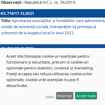
Observații :
Republică H.C.L. nr. 76/2019.
HCL 716/17.12.2021
Titlu:
Aprobarea asociaţiilor şi fundaţiilor care administre
unităţi de asistenţă socială, îndreptăţite să primească
subvenţii de la bugetul local în anul 2022.
HCL 715/17.12.2021
Titlu:
Aprobarea Planului de acţiuni sau lucrări de interes
Acest site folosește cookie-uri esențiale pentru
local pentru anul 2022.
funcționare și securitate, precum și cookie-uri
opționale pentru statistici, conținut și marketing.
Puteți accepta sau refuza utilizarea cookie-urilor
HCL 714/17.12.2021
opționale; cookie-urile esențiale nu pot fi
Titlu:
Modificarea Anexei la H.C.L. nr. 709/2020 privind
dezactivate.
aprobarea Regulamentului de Organizare şi Funcţionare a
Respinge
Accept toate
Direcţiei de Asistenţă Socială Braşov.
Setări