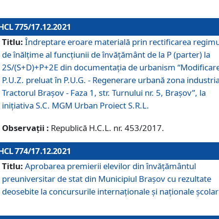
HCL 775/17.12.2021
Titlu:
Îndreptare eroare materială prin rectificarea regimu
de înălţime al funcţiunii de învăţământ de la P (parter) la
2S/(S+D)+P+2E din documentaţia de urbanism “Modificar
P.U.Z. preluat în P.U.G. - Regenerare urbană zona industria
Tractorul Braşov - Faza 1, str. Turnului nr. 5, Braşov”, la
iniţiativa S.C. MGM Urban Proiect S.R.L.
Observații :
Republică H.C.L. nr. 453/2017.
HCL 774/17.12.2021
Titlu:
Aprobarea premierii elevilor din învățământul
preuniversitar de stat din Municipiul Brașov cu rezultate
deosebite la concursurile internaționale și naționale școlar