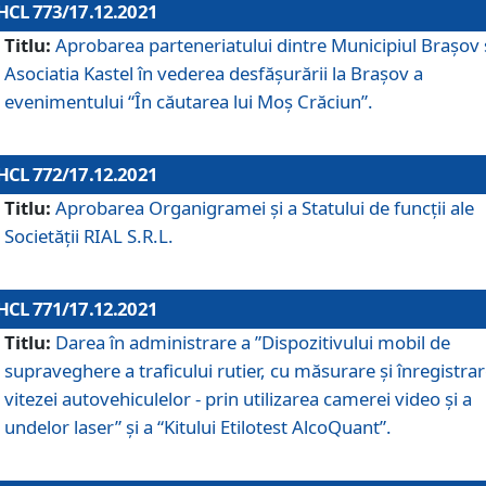
HCL 773/17.12.2021
Titlu:
Aprobarea parteneriatului dintre Municipiul Brașov 
Asociatia Kastel în vederea desfăşurării la Brașov a
evenimentului “În căutarea lui Moș Crăciun”.
HCL 772/17.12.2021
Titlu:
Aprobarea Organigramei şi a Statului de funcţii ale
Societăţii RIAL S.R.L.
HCL 771/17.12.2021
Titlu:
Darea în administrare a ”Dispozitivului mobil de
supraveghere a traficului rutier, cu măsurare și înregistrar
vitezei autovehiculelor - prin utilizarea camerei video și a
undelor laser” și a “Kitului Etilotest AlcoQuant”.