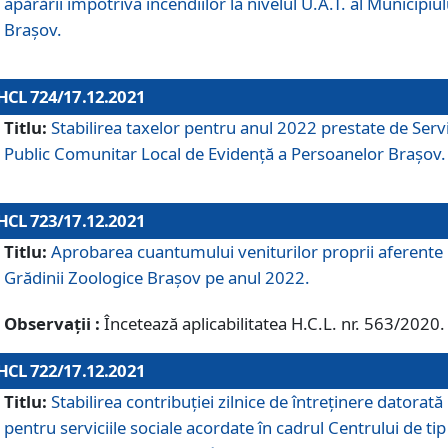
apărării împotriva incendiilor la nivelul U.A.T. al Municipiul
Brașov.
HCL 724/17.12.2021
Titlu:
Stabilirea taxelor pentru anul 2022 prestate de Servi
Public Comunitar Local de Evidență a Persoanelor Braşov.
HCL 723/17.12.2021
Titlu:
Aprobarea cuantumului veniturilor proprii aferente
Grădinii Zoologice Braşov pe anul 2022.
Observații :
Încetează aplicabilitatea H.C.L. nr. 563/2020.
HCL 722/17.12.2021
Titlu:
Stabilirea contribuţiei zilnice de întreținere datorată
pentru serviciile sociale acordate în cadrul Centrului de tip