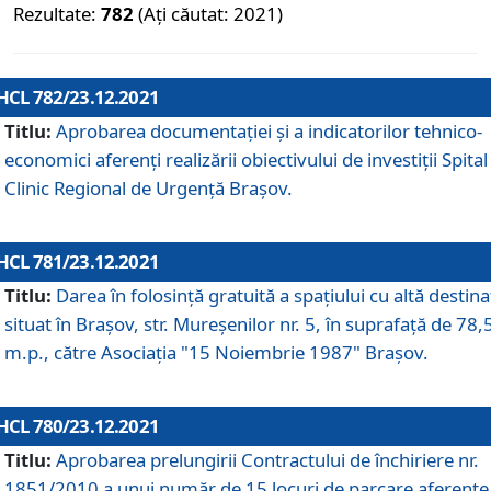
Rezultate:
782
(Ați căutat: 2021)
HCL 782/23.12.2021
Titlu:
Aprobarea documentației și a indicatorilor tehnico-
economici aferenți realizării obiectivului de investiții Spital
Clinic Regional de Urgență Brașov.
HCL 781/23.12.2021
Titlu:
Darea în folosinţă gratuită a spaţiului cu altă destina
situat în Braşov, str. Mureşenilor nr. 5, în suprafaţă de 78,
m.p., către Asociaţia "15 Noiembrie 1987" Braşov.
HCL 780/23.12.2021
Titlu:
Aprobarea prelungirii Contractului de închiriere nr.
1851/2010 a unui număr de 15 locuri de parcare aferente