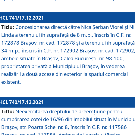
HCL 741/17.12.2021
Titlu:
Concesionarea directă către Nica Șerban Viorel și Ni
Linda a terenului în suprafață de 8 m.p., înscris în C.F. nr.
172878 Brașov, nr. cad. 172878 și a terenului în suprafață
34 m.p., înscris în C.F. nr. 172902 Brașov, nr. cad. 172902
ambele situate în Brașov, Calea București, nr. 98-100,
proprietatea privată a Municipiului Brașov, în vederea
realizării a două accese din exterior la spațiul comercial
existent.
HCL 740/17.12.2021
Titlu:
Neexercitarea dreptului de preemţiune pentru
cumpărarea cotei de 16/96 din imobilul situat în Municipiu
Braşov, str. Poarta Schei nr. 8, înscris în C.F. nr. 117586
Brașov, nr. cad. 117586, deținut de Lazariciu Viorica,