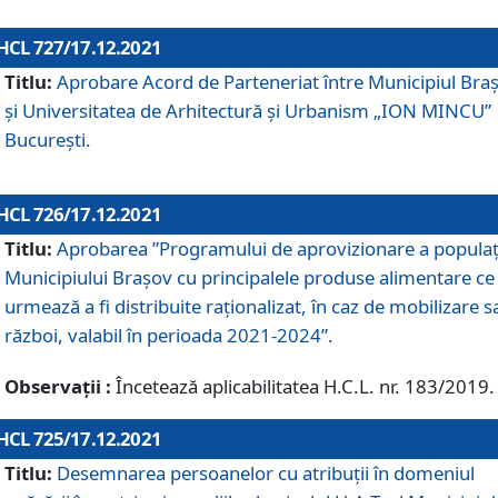
HCL 727/17.12.2021
Titlu:
Aprobare Acord de Parteneriat între Municipiul Bra
și Universitatea de Arhitectură și Urbanism „ION MINCU”
București.
HCL 726/17.12.2021
Titlu:
Aprobarea ”Programului de aprovizionare a populaț
Municipiului Braşov cu principalele produse alimentare ce
urmează a fi distribuite raționalizat, în caz de mobilizare s
război, valabil în perioada 2021-2024”.
Observații :
Încetează aplicabilitatea H.C.L. nr. 183/2019.
HCL 725/17.12.2021
Titlu:
Desemnarea persoanelor cu atribuții în domeniul