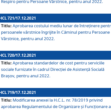
Respiro pentru Persoane Vârstnice, pentru anul 2022.
HCL 721/17.12.2021
Titlu:
Aprobarea costului mediu lunar de întreţinere pent
persoanele vârstnice îngrijite în Căminul pentru Persoane
Vârstnice, pentru anul 2022.
HCL 720/17.12.2021
Titlu:
Aprobarea standardelor de cost pentru serviciile
sociale furnizate în cadrul Direcției de Asistență Socială
Brașov, pentru anul 2022.
HCL 719/17.12.2021
Titlu:
Modificarea anexei la H.C.L. nr. 78/2019 privind
aprobarea Regulamentului de Organizare și Funcționare a