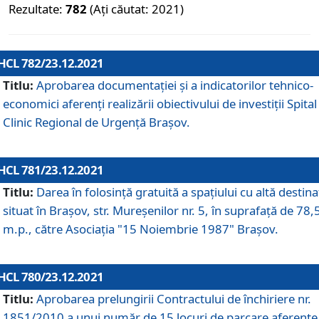
Rezultate:
782
(Ați căutat: 2021)
HCL 782/23.12.2021
Titlu:
Aprobarea documentației și a indicatorilor tehnico-
economici aferenți realizării obiectivului de investiții Spital
Clinic Regional de Urgență Brașov.
HCL 781/23.12.2021
Titlu:
Darea în folosinţă gratuită a spaţiului cu altă destina
situat în Braşov, str. Mureşenilor nr. 5, în suprafaţă de 78,
m.p., către Asociaţia "15 Noiembrie 1987" Braşov.
HCL 780/23.12.2021
Titlu:
Aprobarea prelungirii Contractului de închiriere nr.
1851/2010 a unui număr de 15 locuri de parcare aferente