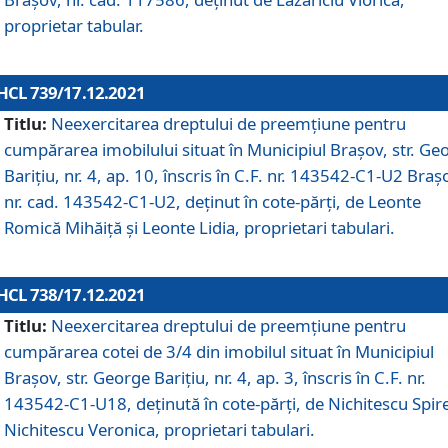
proprietar tabular.
HCL 739/17.12.2021
Titlu:
Neexercitarea dreptului de preemţiune pentru
cumpărarea imobilului situat în Municipiul Braşov, str. Ge
Barițiu, nr. 4, ap. 10, înscris în C.F. nr. 143542-C1-U2 Braș
nr. cad. 143542-C1-U2, deținut în cote-părți, de Leonte
Romică Mihăiță și Leonte Lidia, proprietari tabulari.
HCL 738/17.12.2021
Titlu:
Neexercitarea dreptului de preemţiune pentru
cumpărarea cotei de 3/4 din imobilul situat în Municipiul
Braşov, str. George Barițiu, nr. 4, ap. 3, înscris în C.F. nr.
143542-C1-U18, deținută în cote-părți, de Nichitescu Spire
Nichitescu Veronica, proprietari tabulari.