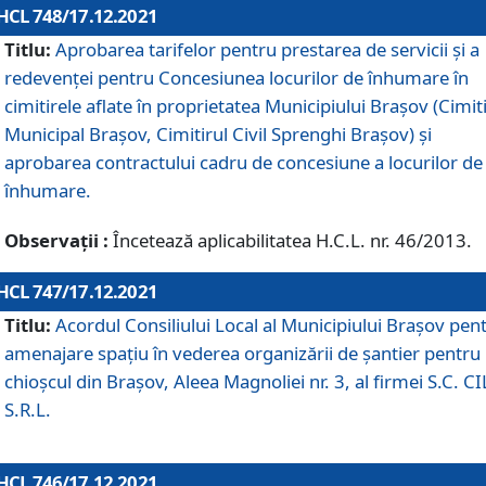
HCL 748/17.12.2021
Titlu:
Aprobarea tarifelor pentru prestarea de servicii şi a
redevenţei pentru Concesiunea locurilor de înhumare în
cimitirele aflate în proprietatea Municipiului Braşov (Cimit
Municipal Braşov, Cimitirul Civil Sprenghi Braşov) şi
aprobarea contractului cadru de concesiune a locurilor de
înhumare.
Observații :
Încetează aplicabilitatea H.C.L. nr. 46/2013.
HCL 747/17.12.2021
Titlu:
Acordul Consiliului Local al Municipiului Braşov pen
amenajare spațiu în vederea organizării de șantier pentru
chioșcul din Brașov, Aleea Magnoliei nr. 3, al firmei S.C. C
S.R.L.
HCL 746/17.12.2021