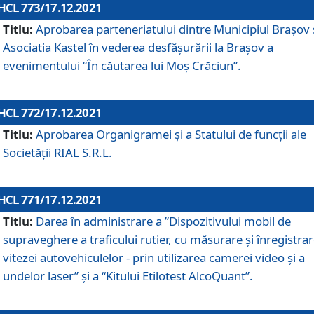
HCL 773/17.12.2021
Titlu:
Aprobarea parteneriatului dintre Municipiul Brașov 
Asociatia Kastel în vederea desfăşurării la Brașov a
evenimentului “În căutarea lui Moș Crăciun”.
HCL 772/17.12.2021
Titlu:
Aprobarea Organigramei şi a Statului de funcţii ale
Societăţii RIAL S.R.L.
HCL 771/17.12.2021
Titlu:
Darea în administrare a ”Dispozitivului mobil de
supraveghere a traficului rutier, cu măsurare și înregistrar
vitezei autovehiculelor - prin utilizarea camerei video și a
undelor laser” și a “Kitului Etilotest AlcoQuant”.