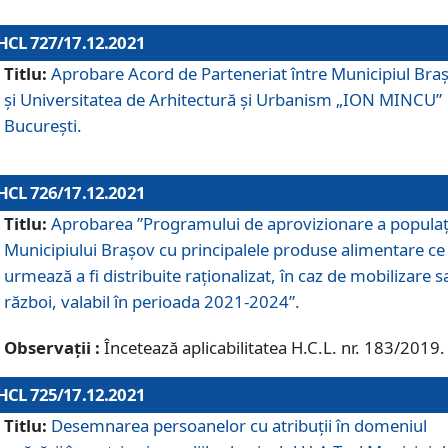
HCL 727/17.12.2021
Titlu:
Aprobare Acord de Parteneriat între Municipiul Bra
și Universitatea de Arhitectură și Urbanism „ION MINCU”
București.
HCL 726/17.12.2021
Titlu:
Aprobarea ”Programului de aprovizionare a populaț
Municipiului Braşov cu principalele produse alimentare ce
urmează a fi distribuite raționalizat, în caz de mobilizare s
război, valabil în perioada 2021-2024”.
Observații :
Încetează aplicabilitatea H.C.L. nr. 183/2019.
HCL 725/17.12.2021
Titlu:
Desemnarea persoanelor cu atribuții în domeniul