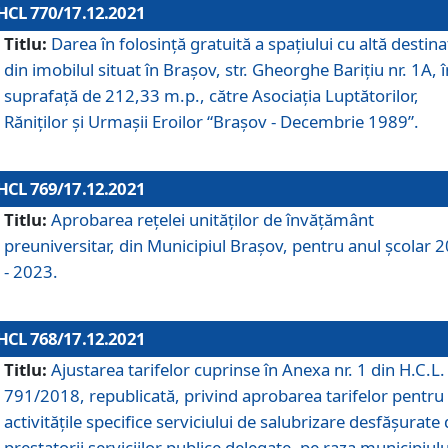
HCL 770/17.12.2021
Titlu:
Darea în folosinţă gratuită a spaţiului cu altă destina
din imobilul situat în Braşov, str. Gheorghe Bariţiu nr. 1A, î
suprafaţă de 212,33 m.p., către Asociaţia Luptătorilor,
Răniţilor şi Urmaşii Eroilor “Braşov - Decembrie 1989”.
HCL 769/17.12.2021
Titlu:
Aprobarea reţelei unităţilor de învăţământ
preuniversitar, din Municipiul Braşov, pentru anul şcolar 
- 2023.
HCL 768/17.12.2021
Titlu:
Ajustarea tarifelor cuprinse în Anexa nr. 1 din H.C.L. 
791/2018, republicată, privind aprobarea tarifelor pentru
activităţile specifice serviciului de salubrizare desfăşurate
prestatorii serviciilor publice delegate, pe raza municipiulu