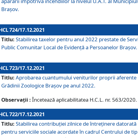
apărării împotriva incendiilor la nivelul U.A.T. al Municipiul
Brașov.
HCL 724/17.12.2021
Titlu:
Stabilirea taxelor pentru anul 2022 prestate de Servi
Public Comunitar Local de Evidență a Persoanelor Braşov.
HCL 723/17.12.2021
Titlu:
Aprobarea cuantumului veniturilor proprii aferente
Grădinii Zoologice Braşov pe anul 2022.
Observații :
Încetează aplicabilitatea H.C.L. nr. 563/2020.
HCL 722/17.12.2021
Titlu:
Stabilirea contribuţiei zilnice de întreținere datorată
pentru serviciile sociale acordate în cadrul Centrului de tip