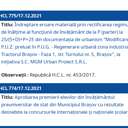
HCL 775/17.12.2021
Titlu:
Îndreptare eroare materială prin rectificarea regimu
de înălţime al funcţiunii de învăţământ de la P (parter) la
2S/(S+D)+P+2E din documentaţia de urbanism “Modificar
P.U.Z. preluat în P.U.G. - Regenerare urbană zona industria
Tractorul Braşov - Faza 1, str. Turnului nr. 5, Braşov”, la
iniţiativa S.C. MGM Urban Proiect S.R.L.
Observații :
Republică H.C.L. nr. 453/2017.
HCL 774/17.12.2021
Titlu:
Aprobarea premierii elevilor din învățământul
preuniversitar de stat din Municipiul Brașov cu rezultate
deosebite la concursurile internaționale și naționale școlar