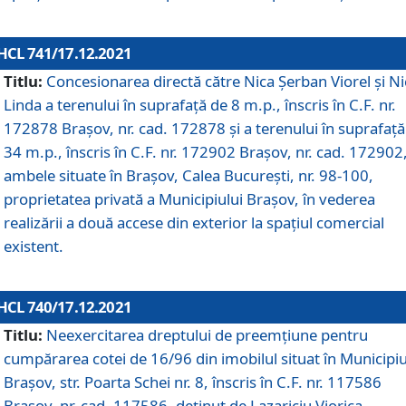
HCL 741/17.12.2021
Titlu:
Concesionarea directă către Nica Șerban Viorel și Ni
Linda a terenului în suprafață de 8 m.p., înscris în C.F. nr.
172878 Brașov, nr. cad. 172878 și a terenului în suprafață
34 m.p., înscris în C.F. nr. 172902 Brașov, nr. cad. 172902
ambele situate în Brașov, Calea București, nr. 98-100,
proprietatea privată a Municipiului Brașov, în vederea
realizării a două accese din exterior la spațiul comercial
existent.
HCL 740/17.12.2021
Titlu:
Neexercitarea dreptului de preemţiune pentru
cumpărarea cotei de 16/96 din imobilul situat în Municipiu
Braşov, str. Poarta Schei nr. 8, înscris în C.F. nr. 117586
Brașov, nr. cad. 117586, deținut de Lazariciu Viorica,