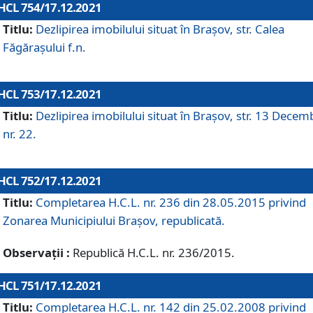
HCL 754/17.12.2021
Titlu:
Dezlipirea imobilului situat în Brașov, str. Calea
Făgărașului f.n.
HCL 753/17.12.2021
Titlu:
Dezlipirea imobilului situat în Brașov, str. 13 Decem
nr. 22.
HCL 752/17.12.2021
Titlu:
Completarea H.C.L. nr. 236 din 28.05.2015 privind
Zonarea Municipiului Braşov, republicată.
Observații :
Republică H.C.L. nr. 236/2015.
HCL 751/17.12.2021
Titlu:
Completarea H.C.L. nr. 142 din 25.02.2008 privind