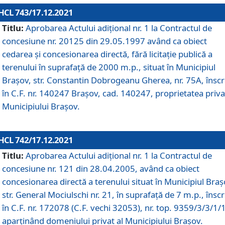
HCL 743/17.12.2021
Titlu:
Aprobarea Actului adiţional nr. 1 la Contractul de
concesiune nr. 20125 din 29.05.1997 având ca obiect
cedarea și concesionarea directă, fără licitație publică a
terenului în suprafață de 2000 m.p., situat în Municipiul
Brașov, str. Constantin Dobrogeanu Gherea, nr. 75A, înscr
în C.F. nr. 140247 Brașov, cad. 140247, proprietatea priva
Municipiului Brașov.
HCL 742/17.12.2021
Titlu:
Aprobarea Actului adiţional nr. 1 la Contractul de
concesiune nr. 121 din 28.04.2005, având ca obiect
concesionarea directă a terenului situat în Municipiul Braș
str. General Mociulschi nr. 21, în suprafață de 7 m.p., înscr
în C.F. nr. 172078 (C.F. vechi 32053), nr. top. 9359/3/3/1/
aparținând domeniului privat al Municipiului Brașov.