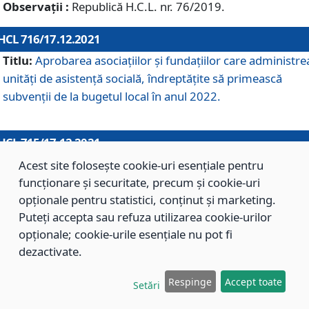
Observații :
Republică H.C.L. nr. 76/2019.
HCL 716/17.12.2021
Titlu:
Aprobarea asociaţiilor şi fundaţiilor care administre
unităţi de asistenţă socială, îndreptăţite să primească
subvenţii de la bugetul local în anul 2022.
HCL 715/17.12.2021
Titlu:
Aprobarea Planului de acţiuni sau lucrări de interes
Acest site folosește cookie-uri esențiale pentru
local pentru anul 2022.
funcționare și securitate, precum și cookie-uri
opționale pentru statistici, conținut și marketing.
Puteți accepta sau refuza utilizarea cookie-urilor
HCL 714/17.12.2021
opționale; cookie-urile esențiale nu pot fi
Titlu:
Modificarea Anexei la H.C.L. nr. 709/2020 privind
dezactivate.
aprobarea Regulamentului de Organizare şi Funcţionare a
Respinge
Accept toate
Direcţiei de Asistenţă Socială Braşov.
Setări