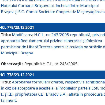
Hotelului Coroana Brașovului, încheiat între Municipiul
Braşov şi S.C. Comix Societate Cooperativ Meșteșugăreas
HCL 779/23.12.2021
Titlu:
Modificarea H.C.L. nr. 243/2005 republicată, privind
aprobarea Regulamentului privind eliberarea şi folosirea
permiselor de Liberă Trecere pentru circulația pe străzile 
Municipiul Braşov.
Observații :
Republică H.C.L. nr. 243/2005.
HCL 778/23.12.2021
Titlu:
Aprobarea formulării ofertei, respectiv a achiziționăr
în caz de acceptare a acesteia, a imobilelor parte a Loturilo
II și III, proprietatea CET Brașov S.A., aflată în procedură 
faliment.