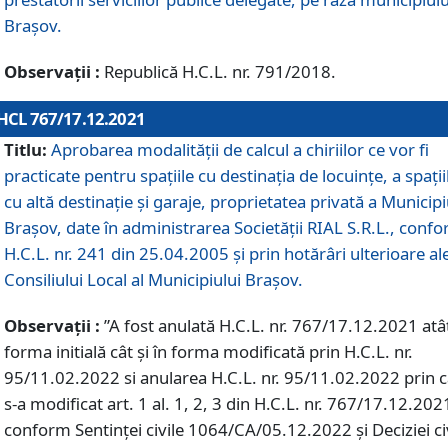
Braşov.
Observații :
Republică H.C.L. nr. 791/2018.
HCL 767/17.12.2021
Titlu:
Aprobarea modalității de calcul a chiriilor ce vor fi
practicate pentru spaţiile cu destinaţia de locuinţe, a spaţii
cu altă destinaţie şi garaje, proprietatea privată a Municipi
Braşov, date în administrarea Societăţii RIAL S.R.L., conf
H.C.L. nr. 241 din 25.04.2005 și prin hotărâri ulterioare al
Consiliului Local al Municipiului Braşov.
Observații :
”A fost anulată H.C.L. nr. 767/17.12.2021 atât
forma initială cât și în forma modificată prin H.C.L. nr.
95/11.02.2022 si anularea H.C.L. nr. 95/11.02.2022 prin 
s-a modificat art. 1 al. 1, 2, 3 din H.C.L. nr. 767/17.12.202
conform Sentinței civile 1064/CA/05.12.2022 și Deciziei ci