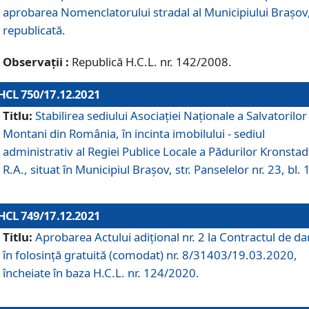
aprobarea Nomenclatorului stradal al Municipiului Braşov
republicată.
Observații :
Republică H.C.L. nr. 142/2008.
HCL 750/17.12.2021
Titlu:
Stabilirea sediului Asociației Naționale a Salvatorilor
Montani din România, în incinta imobilului - sediul
administrativ al Regiei Publice Locale a Pădurilor Kronstad
R.A., situat în Municipiul Braşov, str. Panselelor nr. 23, bl. 
HCL 749/17.12.2021
Titlu:
Aprobarea Actului adițional nr. 2 la Contractul de da
în folosință gratuită (comodat) nr. 8/31403/19.03.2020,
încheiate în baza H.C.L. nr. 124/2020.