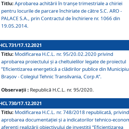
Titlu:
Aprobarea achitării în tranșe trimestriale a chiriei
pentru locurile de parcare închiriate de către S.C. ARO -
PALACE S.A., prin Contractul de închiriere nr. 1066 din
19.05.2014.
HCL 731/17.12.2021
Titlu:
Modificarea H.C.L. nr. 95/20.02.2020 privind
aprobarea proiectului și a cheltuielilor legate de proiectul
”Eficientizarea energetică a clădirilor publice din Municipiu
Brașov - Colegiul Tehnic Transilvania, Corp A”.
Observații :
Republică H.C.L. nr. 95/2020.
HCL 730/17.12.2021
Titlu:
Modificarea H.C.L. nr. 748/2018 republicată, privind
aprobarea documentației și a indicatorilor tehnico-econom
aferenți realizării obiectivului de investiții “Eficientizarea