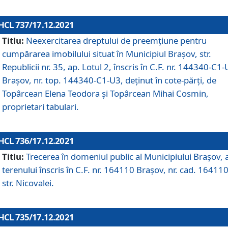
HCL 737/17.12.2021
Titlu:
Neexercitarea dreptului de preemţiune pentru
cumpărarea imobilului situat în Municipiul Braşov, str.
Republicii nr. 35, ap. Lotul 2, înscris în C.F. nr. 144340-C1
Brașov, nr. top. 144340-C1-U3, deținut în cote-părți, de
Topârcean Elena Teodora și Topârcean Mihai Cosmin,
proprietari tabulari.
HCL 736/17.12.2021
Titlu:
Trecerea în domeniul public al Municipiului Braşov, 
terenului înscris în C.F. nr. 164110 Brașov, nr. cad. 164110
str. Nicovalei.
HCL 735/17.12.2021