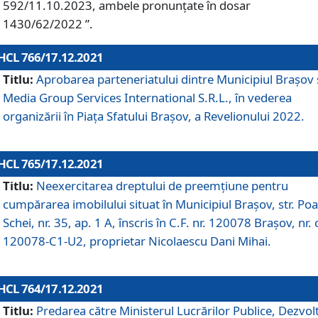
592/11.10.2023, ambele pronunțate în dosar
1430/62/2022 ”.
HCL 766/17.12.2021
Titlu:
Aprobarea parteneriatului dintre Municipiul Brașov 
Media Group Services International S.R.L., în vederea
organizării în Piața Sfatului Brașov, a Revelionului 2022.
HCL 765/17.12.2021
Titlu:
Neexercitarea dreptului de preemţiune pentru
cumpărarea imobilului situat în Municipiul Braşov, str. Poa
Schei, nr. 35, ap. 1 A, înscris în C.F. nr. 120078 Brașov, nr. 
120078-C1-U2, proprietar Nicolaescu Dani Mihai.
HCL 764/17.12.2021
Titlu:
Predarea către Ministerul Lucrărilor Publice, Dezvolt