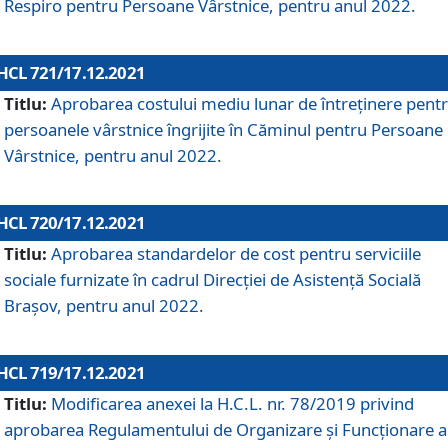
Respiro pentru Persoane Vârstnice, pentru anul 2022.
HCL 721/17.12.2021
Titlu:
Aprobarea costului mediu lunar de întreţinere pent
persoanele vârstnice îngrijite în Căminul pentru Persoane
Vârstnice, pentru anul 2022.
HCL 720/17.12.2021
Titlu:
Aprobarea standardelor de cost pentru serviciile
sociale furnizate în cadrul Direcției de Asistență Socială
Brașov, pentru anul 2022.
HCL 719/17.12.2021
Titlu:
Modificarea anexei la H.C.L. nr. 78/2019 privind
aprobarea Regulamentului de Organizare și Funcționare a