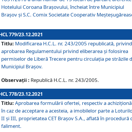
Hotelului Coroana Brașovului, încheiat între Municipiul
Braşov şi S.C. Comix Societate Cooperativ Meșteșugăreas
HCL 779/23.12.2021
Titlu:
Modificarea H.C.L. nr. 243/2005 republicată, privind
aprobarea Regulamentului privind eliberarea şi folosirea
permiselor de Liberă Trecere pentru circulația pe străzile 
Municipiul Braşov.
Observații :
Republică H.C.L. nr. 243/2005.
HCL 778/23.12.2021
Titlu:
Aprobarea formulării ofertei, respectiv a achiziționăr
în caz de acceptare a acesteia, a imobilelor parte a Loturilo
II și III, proprietatea CET Brașov S.A., aflată în procedură 
faliment.