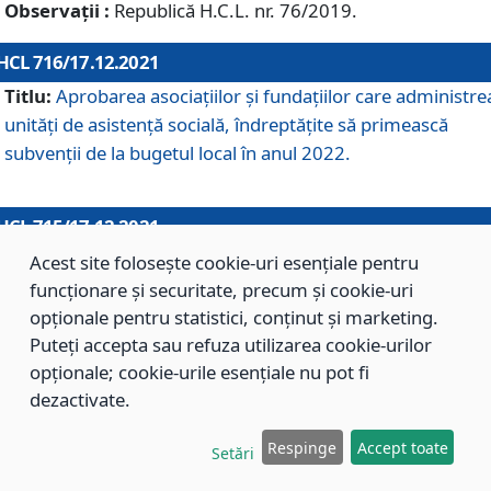
Observații :
Republică H.C.L. nr. 76/2019.
HCL 716/17.12.2021
Titlu:
Aprobarea asociaţiilor şi fundaţiilor care administre
unităţi de asistenţă socială, îndreptăţite să primească
subvenţii de la bugetul local în anul 2022.
HCL 715/17.12.2021
Titlu:
Aprobarea Planului de acţiuni sau lucrări de interes
Acest site folosește cookie-uri esențiale pentru
local pentru anul 2022.
funcționare și securitate, precum și cookie-uri
opționale pentru statistici, conținut și marketing.
Puteți accepta sau refuza utilizarea cookie-urilor
HCL 714/17.12.2021
opționale; cookie-urile esențiale nu pot fi
Titlu:
Modificarea Anexei la H.C.L. nr. 709/2020 privind
dezactivate.
aprobarea Regulamentului de Organizare şi Funcţionare a
Respinge
Accept toate
Direcţiei de Asistenţă Socială Braşov.
Setări