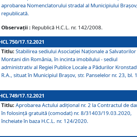
aprobarea Nomenclatorului stradal al Municipiului Braşov
republicată.
Observații :
Republică H.C.L. nr. 142/2008.
HCL 750/17.12.2021
Titlu:
Stabilirea sediului Asociației Naționale a Salvatorilor
Montani din România, în incinta imobilului - sediul
administrativ al Regiei Publice Locale a Pădurilor Kronstad
R.A., situat în Municipiul Braşov, str. Panselelor nr. 23, bl. 
HCL 749/17.12.2021
Titlu:
Aprobarea Actului adițional nr. 2 la Contractul de da
în folosință gratuită (comodat) nr. 8/31403/19.03.2020,
încheiate în baza H.C.L. nr. 124/2020.