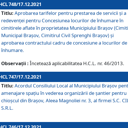
HCL 748/17.12.2021
Titlu:
Aprobarea tarifelor pentru prestarea de servicii şi a
redevenţei pentru Concesiunea locurilor de înhumare în
cimitirele aflate în proprietatea Municipiului Braşov (Cimit
Municipal Braşov, Cimitirul Civil Sprenghi Braşov) şi
aprobarea contractului cadru de concesiune a locurilor de
înhumare.
Observații :
Încetează aplicabilitatea H.C.L. nr. 46/2013.
HCL 747/17.12.2021
Titlu:
Acordul Consiliului Local al Municipiului Braşov pen
amenajare spațiu în vederea organizării de șantier pentru
chioșcul din Brașov, Aleea Magnoliei nr. 3, al firmei S.C. C
S.R.L.
HCL 746/17.12.2021