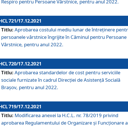
Respiro pentru Persoane Vârstnice, pentru anul 2022.
HCL 721/17.12.2021
Titlu:
Aprobarea costului mediu lunar de întreţinere pent
persoanele vârstnice îngrijite în Căminul pentru Persoane
Vârstnice, pentru anul 2022.
HCL 720/17.12.2021
Titlu:
Aprobarea standardelor de cost pentru serviciile
sociale furnizate în cadrul Direcției de Asistență Socială
Brașov, pentru anul 2022.
HCL 719/17.12.2021
Titlu:
Modificarea anexei la H.C.L. nr. 78/2019 privind
aprobarea Regulamentului de Organizare și Funcționare a