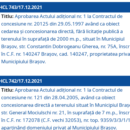
HCL 743/17.12.2021
Titlu:
Aprobarea Actului adiţional nr. 1 la Contractul de
concesiune nr. 20125 din 29.05.1997 având ca obiect
cedarea și concesionarea directă, fără licitație publică a
terenului în suprafață de 2000 m.p., situat în Municipiul
Brașov, str. Constantin Dobrogeanu Gherea, nr. 75A, înscr
în C.F. nr. 140247 Brașov, cad. 140247, proprietatea priva
Municipiului Brașov.
HCL 742/17.12.2021
Titlu:
Aprobarea Actului adiţional nr. 1 la Contractul de
concesiune nr. 121 din 28.04.2005, având ca obiect
concesionarea directă a terenului situat în Municipiul Braș
str. General Mociulschi nr. 21, în suprafață de 7 m.p., înscr
în C.F. nr. 172078 (C.F. vechi 32053), nr. top. 9359/3/3/1/
aparținând domeniului privat al Municipiului Brașov.