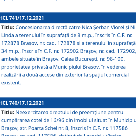
HCL 741/17.12.2021
Titlu:
Concesionarea directă către Nica Șerban Viorel și Ni
Linda a terenului în suprafață de 8 m.p., înscris în C.F. nr.
172878 Brașov, nr. cad. 172878 și a terenului în suprafață
34 m.p., înscris în C.F. nr. 172902 Brașov, nr. cad. 172902
ambele situate în Brașov, Calea București, nr. 98-100,
proprietatea privată a Municipiului Brașov, în vederea
realizării a două accese din exterior la spațiul comercial
existent.
HCL 740/17.12.2021
Titlu:
Neexercitarea dreptului de preemţiune pentru
cumpărarea cotei de 16/96 din imobilul situat în Municipiu
Braşov, str. Poarta Schei nr. 8, înscris în C.F. nr. 117586
Brașov, nr. cad. 117586, deținut de Lazariciu Viorica,