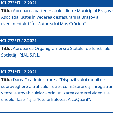
HCL 773/17.12.2021
Titlu:
Aprobarea parteneriatului dintre Municipiul Brașov 
Asociatia Kastel în vederea desfăşurării la Brașov a
evenimentului “În căutarea lui Moș Crăciun”.
HCL 772/17.12.2021
Titlu:
Aprobarea Organigramei şi a Statului de funcţii ale
Societăţii RIAL S.R.L.
HCL 771/17.12.2021
Titlu:
Darea în administrare a ”Dispozitivului mobil de
supraveghere a traficului rutier, cu măsurare și înregistrar
vitezei autovehiculelor - prin utilizarea camerei video și a
undelor laser” și a “Kitului Etilotest AlcoQuant”.