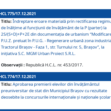
HCL 775/17.12.2021
Titlu:
Îndreptare eroare materială prin rectificarea regimu
de înălţime al funcţiunii de învăţământ de la P (parter) la
2S/(S+D)+P+2E din documentaţia de urbanism “Modificar
P.U.Z. preluat în P.U.G. - Regenerare urbană zona industria
Tractorul Braşov - Faza 1, str. Turnului nr. 5, Braşov”, la
iniţiativa S.C. MGM Urban Proiect S.R.L.
Observații :
Republică H.C.L. nr. 453/2017.
HCL 774/17.12.2021
Titlu:
Aprobarea premierii elevilor din învățământul
preuniversitar de stat din Municipiul Brașov cu rezultate
deosebite la concursurile internaționale și naționale școlar