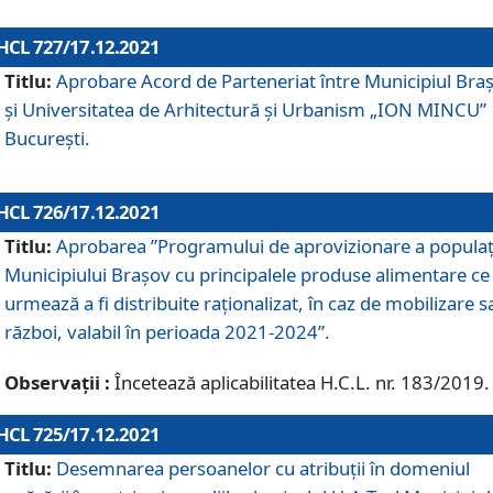
HCL 727/17.12.2021
Titlu:
Aprobare Acord de Parteneriat între Municipiul Bra
și Universitatea de Arhitectură și Urbanism „ION MINCU”
București.
HCL 726/17.12.2021
Titlu:
Aprobarea ”Programului de aprovizionare a populaț
Municipiului Braşov cu principalele produse alimentare ce
urmează a fi distribuite raționalizat, în caz de mobilizare s
război, valabil în perioada 2021-2024”.
Observații :
Încetează aplicabilitatea H.C.L. nr. 183/2019.
HCL 725/17.12.2021
Titlu:
Desemnarea persoanelor cu atribuții în domeniul