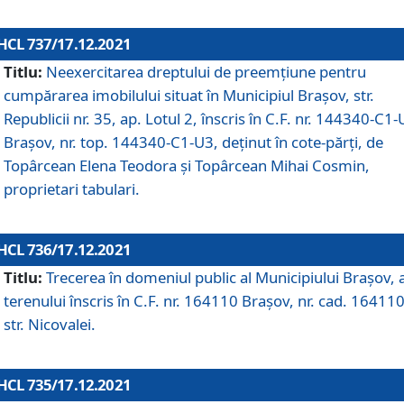
HCL 737/17.12.2021
Titlu:
Neexercitarea dreptului de preemţiune pentru
cumpărarea imobilului situat în Municipiul Braşov, str.
Republicii nr. 35, ap. Lotul 2, înscris în C.F. nr. 144340-C1
Brașov, nr. top. 144340-C1-U3, deținut în cote-părți, de
Topârcean Elena Teodora și Topârcean Mihai Cosmin,
proprietari tabulari.
HCL 736/17.12.2021
Titlu:
Trecerea în domeniul public al Municipiului Braşov, 
terenului înscris în C.F. nr. 164110 Brașov, nr. cad. 164110
str. Nicovalei.
HCL 735/17.12.2021