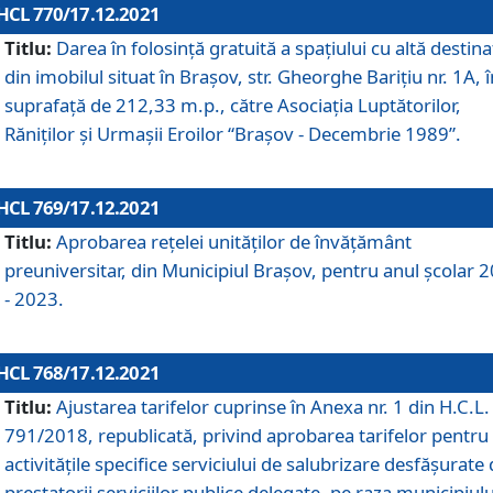
HCL 770/17.12.2021
Titlu:
Darea în folosinţă gratuită a spaţiului cu altă destina
din imobilul situat în Braşov, str. Gheorghe Bariţiu nr. 1A, î
suprafaţă de 212,33 m.p., către Asociaţia Luptătorilor,
Răniţilor şi Urmaşii Eroilor “Braşov - Decembrie 1989”.
HCL 769/17.12.2021
Titlu:
Aprobarea reţelei unităţilor de învăţământ
preuniversitar, din Municipiul Braşov, pentru anul şcolar 
- 2023.
HCL 768/17.12.2021
Titlu:
Ajustarea tarifelor cuprinse în Anexa nr. 1 din H.C.L. 
791/2018, republicată, privind aprobarea tarifelor pentru
activităţile specifice serviciului de salubrizare desfăşurate
prestatorii serviciilor publice delegate, pe raza municipiulu