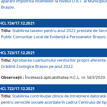
apărării împotriva incendiilor la nivelul U.A.T. al Municipiul
Brașov.
HCL 724/17.12.2021
Titlu:
Stabilirea taxelor pentru anul 2022 prestate de Servi
Public Comunitar Local de Evidență a Persoanelor Braşov.
HCL 723/17.12.2021
Titlu:
Aprobarea cuantumului veniturilor proprii aferente
Grădinii Zoologice Braşov pe anul 2022.
Observații :
Încetează aplicabilitatea H.C.L. nr. 563/2020.
HCL 722/17.12.2021
Titlu:
Stabilirea contribuţiei zilnice de întreținere datorată
pentru serviciile sociale acordate în cadrul Centrului de tip