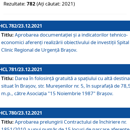
Rezultate:
782
(Ați căutat: 2021)
HCL 782/23.12.2021
Titlu:
Aprobarea documentației și a indicatorilor tehnico-
economici aferenți realizării obiectivului de investiții Spital
Clinic Regional de Urgență Brașov.
HCL 781/23.12.2021
Titlu:
Darea în folosinţă gratuită a spaţiului cu altă destina
situat în Braşov, str. Mureşenilor nr. 5, în suprafaţă de 78,
m.p., către Asociaţia "15 Noiembrie 1987" Braşov.
HCL 780/23.12.2021
Titlu:
Aprobarea prelungirii Contractului de închiriere nr.
1851/2010 a unui număr de 15 locuri de parcare aferente