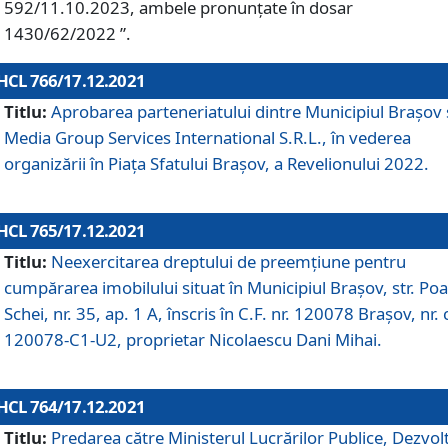
592/11.10.2023, ambele pronunțate în dosar
1430/62/2022 ”.
HCL 766/17.12.2021
Titlu:
Aprobarea parteneriatului dintre Municipiul Brașov 
Media Group Services International S.R.L., în vederea
organizării în Piața Sfatului Brașov, a Revelionului 2022.
HCL 765/17.12.2021
Titlu:
Neexercitarea dreptului de preemţiune pentru
cumpărarea imobilului situat în Municipiul Braşov, str. Poa
Schei, nr. 35, ap. 1 A, înscris în C.F. nr. 120078 Brașov, nr. 
120078-C1-U2, proprietar Nicolaescu Dani Mihai.
HCL 764/17.12.2021
Titlu:
Predarea către Ministerul Lucrărilor Publice, Dezvolt