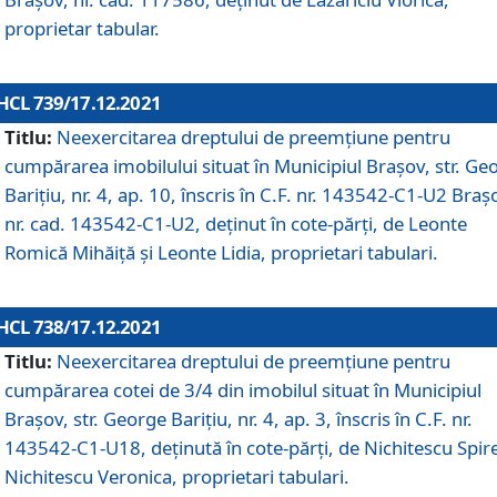
proprietar tabular.
HCL 739/17.12.2021
Titlu:
Neexercitarea dreptului de preemţiune pentru
cumpărarea imobilului situat în Municipiul Braşov, str. Ge
Barițiu, nr. 4, ap. 10, înscris în C.F. nr. 143542-C1-U2 Braș
nr. cad. 143542-C1-U2, deținut în cote-părți, de Leonte
Romică Mihăiță și Leonte Lidia, proprietari tabulari.
HCL 738/17.12.2021
Titlu:
Neexercitarea dreptului de preemţiune pentru
cumpărarea cotei de 3/4 din imobilul situat în Municipiul
Braşov, str. George Barițiu, nr. 4, ap. 3, înscris în C.F. nr.
143542-C1-U18, deținută în cote-părți, de Nichitescu Spire
Nichitescu Veronica, proprietari tabulari.