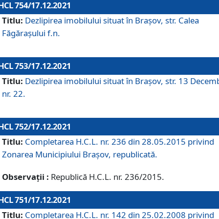
HCL 754/17.12.2021
Titlu:
Dezlipirea imobilului situat în Brașov, str. Calea
Făgărașului f.n.
HCL 753/17.12.2021
Titlu:
Dezlipirea imobilului situat în Brașov, str. 13 Decem
nr. 22.
HCL 752/17.12.2021
Titlu:
Completarea H.C.L. nr. 236 din 28.05.2015 privind
Zonarea Municipiului Braşov, republicată.
Observații :
Republică H.C.L. nr. 236/2015.
HCL 751/17.12.2021
Titlu:
Completarea H.C.L. nr. 142 din 25.02.2008 privind