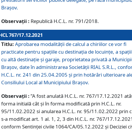
Braşov.
Observații :
Republică H.C.L. nr. 791/2018.
HCL 767/17.12.2021
Titlu:
Aprobarea modalității de calcul a chiriilor ce vor fi
practicate pentru spaţiile cu destinaţia de locuinţe, a spaţii
cu altă destinaţie şi garaje, proprietatea privată a Municipi
Braşov, date în administrarea Societăţii RIAL S.R.L., conf
H.C.L. nr. 241 din 25.04.2005 și prin hotărâri ulterioare al
Consiliului Local al Municipiului Braşov.
Observații :
”A fost anulată H.C.L. nr. 767/17.12.2021 atât
forma initială cât și în forma modificată prin H.C.L. nr.
95/11.02.2022 si anularea H.C.L. nr. 95/11.02.2022 prin 
s-a modificat art. 1 al. 1, 2, 3 din H.C.L. nr. 767/17.12.202
conform Sentinței civile 1064/CA/05.12.2022 și Deciziei ci