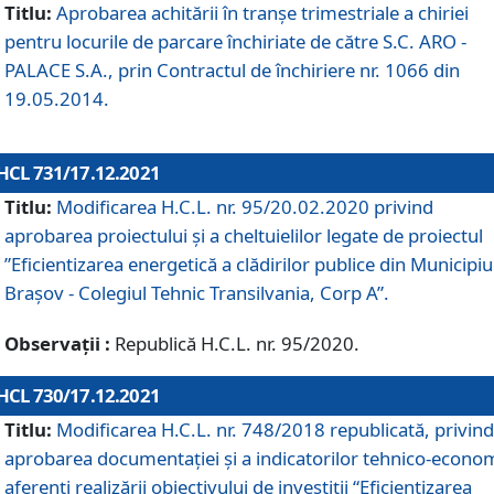
Titlu:
Aprobarea achitării în tranșe trimestriale a chiriei
pentru locurile de parcare închiriate de către S.C. ARO -
PALACE S.A., prin Contractul de închiriere nr. 1066 din
19.05.2014.
HCL 731/17.12.2021
Titlu:
Modificarea H.C.L. nr. 95/20.02.2020 privind
aprobarea proiectului și a cheltuielilor legate de proiectul
”Eficientizarea energetică a clădirilor publice din Municipiu
Brașov - Colegiul Tehnic Transilvania, Corp A”.
Observații :
Republică H.C.L. nr. 95/2020.
HCL 730/17.12.2021
Titlu:
Modificarea H.C.L. nr. 748/2018 republicată, privind
aprobarea documentației și a indicatorilor tehnico-econom
aferenți realizării obiectivului de investiții “Eficientizarea