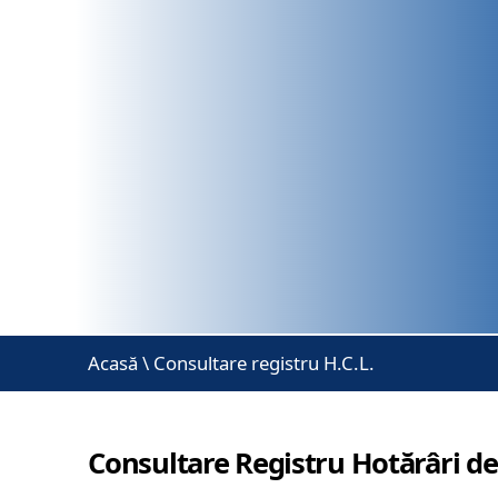
Acasă
\
Consultare registru H.C.L.
Consultare Registru Hotărâri de