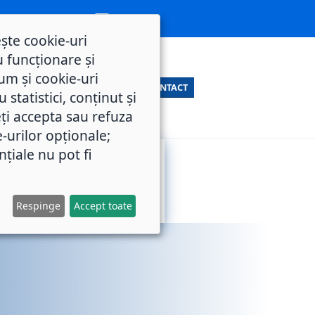
ește cookie-uri
 funcționare și
um și cookie-uri
CONTACT
statistici, conținut și
ți accepta sau refuza
e-urilor opționale;
nțiale nu pot fi
SERVICII
M.O.L.
PUBLICE
Respinge
Accept toate