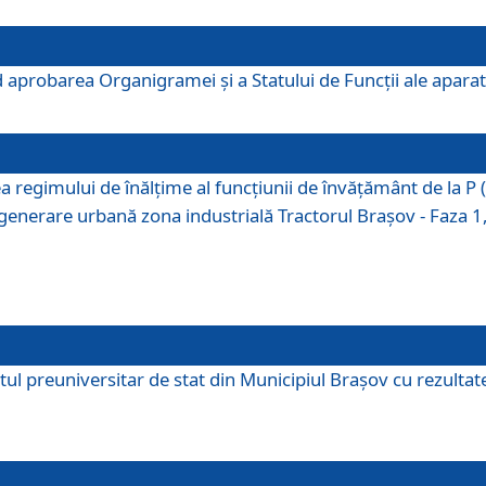
 aprobarea Organigramei şi a Statului de Funcţii ale aparatu
ea regimului de înălţime al funcţiunii de învăţământ de la 
generare urbană zona industrială Tractorul Braşov - Faza 1, s
ul preuniversitar de stat din Municipiul Brașov cu rezultate