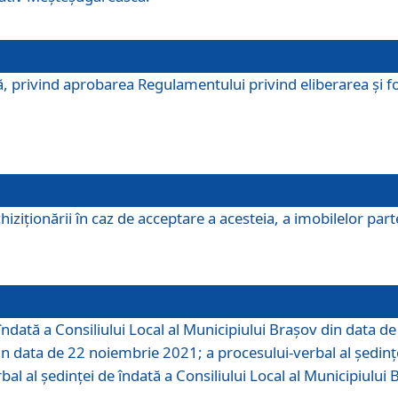
, privind aprobarea Regulamentului privind eliberarea şi fo
iziționării în caz de acceptare a acesteia, a imobilelor parte 
îndată a Consiliului Local al Municipiului Braşov din data d
din data de 22 noiembrie 2021; a procesului-verbal al şedinţe
bal al şedinţei de îndată a Consiliului Local al Municipiulu