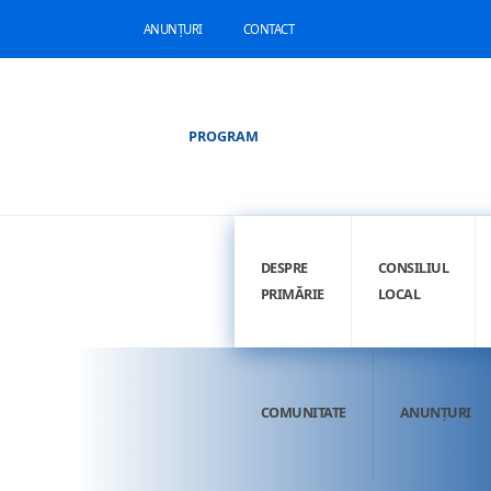
ANUNȚURI
CONTACT
PROGRAM
DESPRE
CONSILIUL
PRIMĂRIE
LOCAL
COMUNITATE
ANUNȚURI