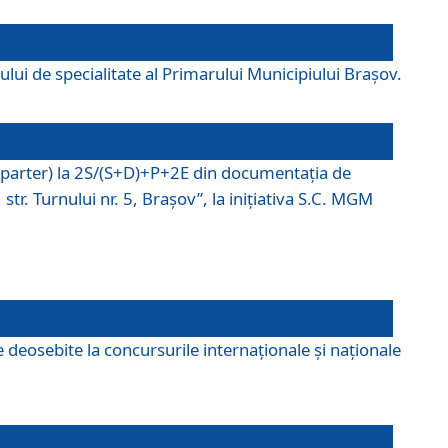
lui de specialitate al Primarului Municipiului Braşov.
P (parter) la 2S/(S+D)+P+2E din documentaţia de
tr. Turnului nr. 5, Braşov”, la iniţiativa S.C. MGM
 deosebite la concursurile internaționale și naționale