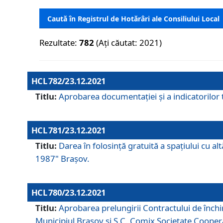
Caută în Registrul de Hotărâri ale Consiliului Local
Rezultate:
782
(Ați căutat: 2021)
HCL 782/23.12.2021
Titlu:
Aprobarea documentației și a indicatorilor t
HCL 781/23.12.2021
Titlu:
Darea în folosinţă gratuită a spaţiului cu al
1987" Braşov.
HCL 780/23.12.2021
Titlu:
Aprobarea prelungirii Contractului de închi
Municipiul Braşov şi S.C. Comix Societate Coope