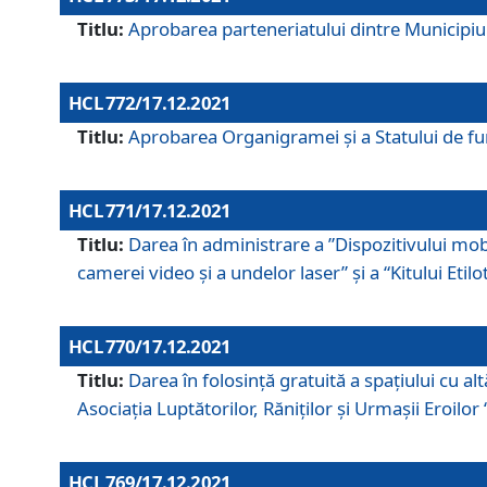
Titlu:
Aprobarea parteneriatului dintre Municipiul
HCL 772/17.12.2021
Titlu:
Aprobarea Organigramei şi a Statului de func
HCL 771/17.12.2021
Titlu:
Darea în administrare a ”Dispozitivului mobil
camerei video și a undelor laser” și a “Kitului Etil
HCL 770/17.12.2021
Titlu:
Darea în folosinţă gratuită a spaţiului cu al
Asociaţia Luptătorilor, Răniţilor şi Urmaşii Eroil
HCL 769/17.12.2021