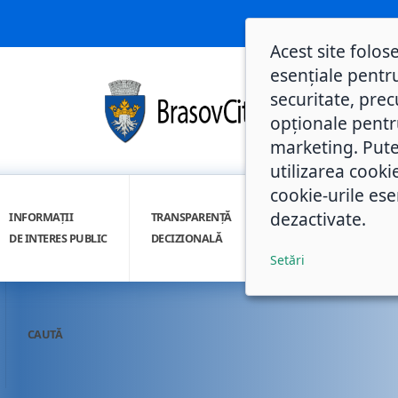
Acest site folos
esențiale pentru
securitate, prec
opționale pentru 
marketing. Pute
utilizarea cooki
cookie-urile ese
dezactivate.
INFORMAȚII
TRANSPARENȚĂ
INTEGRITATE
DE INTERES PUBLIC
DECIZIONALĂ
INSTITUȚIONALĂ
Setări
CAUTĂ