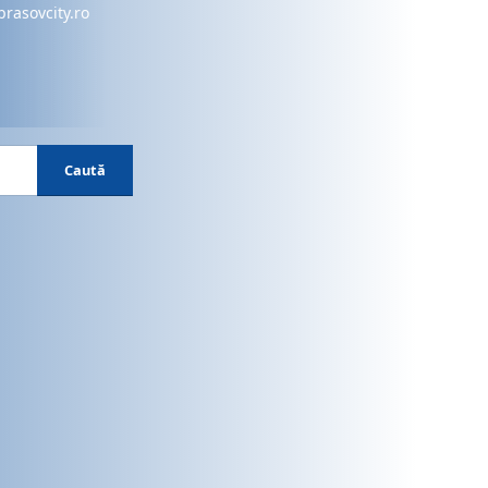
brasovcity.ro
Caută