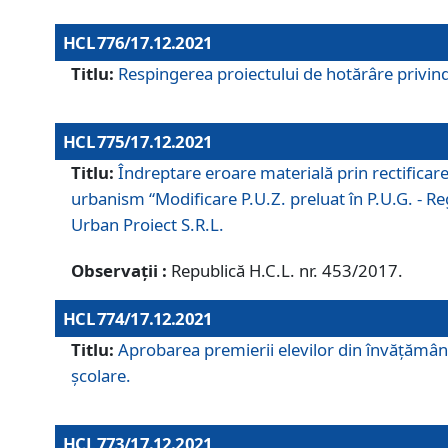
HCL 776/17.12.2021
Titlu:
Respingerea proiectului de hotărâre privind
HCL 775/17.12.2021
Titlu:
Îndreptare eroare materială prin rectificar
urbanism “Modificare P.U.Z. preluat în P.U.G. - Re
Urban Proiect S.R.L.
Observații :
Republică H.C.L. nr. 453/2017.
HCL 774/17.12.2021
Titlu:
Aprobarea premierii elevilor din învățământ
școlare.
HCL 773/17.12.2021