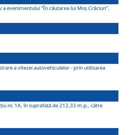
ov a evenimentului “În căutarea lui Moș Crăciun”.
rare a vitezei autovehiculelor - prin utilizarea
iţiu nr. 1A, în suprafaţă de 212,33 m.p., către