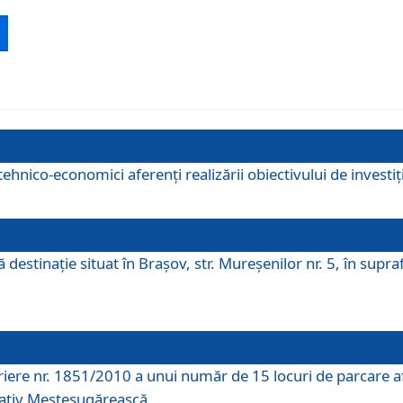
ehnico-economici aferenți realizării obiectivului de investiț
tă destinaţie situat în Braşov, str. Mureşenilor nr. 5, în su
riere nr. 1851/2010 a unui număr de 15 locuri de parcare a
rativ Meșteșugărească.