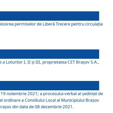
losirea permiselor de Liberă Trecere pentru circulația
a Loturilor I, II și III, proprietatea CET Brașov S.A.,
e 19 noiembrie 2021; a procesului-verbal al şedinţei de
i ordinare a Consiliului Local al Municipiului Braşov
i Braşov din data de 08 decembrie 2021.