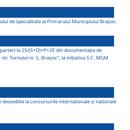
lui de specialitate al Primarului Municipiului Braşov.
P (parter) la 2S/(S+D)+P+2E din documentaţia de
tr. Turnului nr. 5, Braşov”, la iniţiativa S.C. MGM
 deosebite la concursurile internaționale și naționale