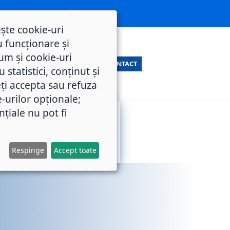
ește cookie-uri
 funcționare și
um și cookie-uri
CONTACT
statistici, conținut și
ți accepta sau refuza
e-urilor opționale;
nțiale nu pot fi
SERVICII
M.O.L.
PUBLICE
Respinge
Accept toate