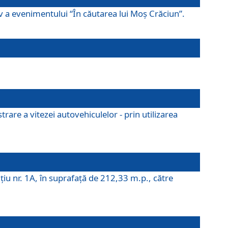
ov a evenimentului “În căutarea lui Moș Crăciun”.
rare a vitezei autovehiculelor - prin utilizarea
iţiu nr. 1A, în suprafaţă de 212,33 m.p., către