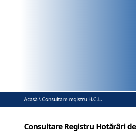
Acasă
\
Consultare registru H.C.L.
Consultare Registru Hotărâri de