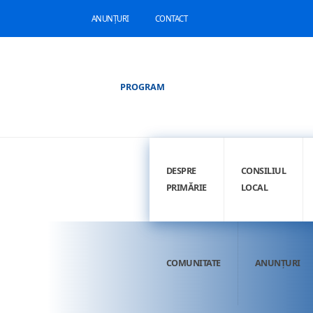
ANUNȚURI
CONTACT
PROGRAM
DESPRE
CONSILIUL
PRIMĂRIE
LOCAL
COMUNITATE
ANUNȚURI