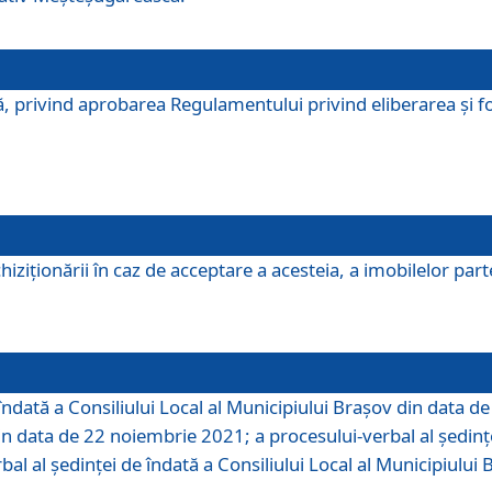
, privind aprobarea Regulamentului privind eliberarea şi fo
iziționării în caz de acceptare a acesteia, a imobilelor parte 
îndată a Consiliului Local al Municipiului Braşov din data d
din data de 22 noiembrie 2021; a procesului-verbal al şedinţe
bal al şedinţei de îndată a Consiliului Local al Municipiulu