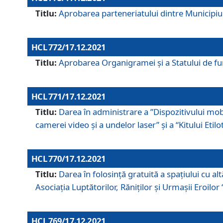
Titlu:
Aprobarea parteneriatului dintre Municipiul
HCL 772/17.12.2021
Titlu:
Aprobarea Organigramei şi a Statului de func
HCL 771/17.12.2021
Titlu:
Darea în administrare a ”Dispozitivului mobil
camerei video și a undelor laser” și a “Kitului Etil
HCL 770/17.12.2021
Titlu:
Darea în folosinţă gratuită a spaţiului cu al
Asociaţia Luptătorilor, Răniţilor şi Urmaşii Eroil
HCL 769/17.12.2021