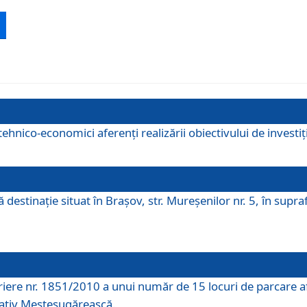
ehnico-economici aferenți realizării obiectivului de investiț
tă destinaţie situat în Braşov, str. Mureşenilor nr. 5, în su
riere nr. 1851/2010 a unui număr de 15 locuri de parcare a
rativ Meșteșugărească.