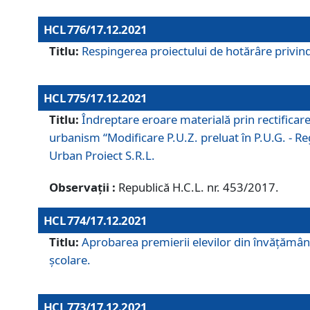
HCL 776/17.12.2021
Titlu:
Respingerea proiectului de hotărâre privind
HCL 775/17.12.2021
Titlu:
Îndreptare eroare materială prin rectificar
urbanism “Modificare P.U.Z. preluat în P.U.G. - Re
Urban Proiect S.R.L.
Observații :
Republică H.C.L. nr. 453/2017.
HCL 774/17.12.2021
Titlu:
Aprobarea premierii elevilor din învățământ
școlare.
HCL 773/17.12.2021