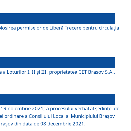
losirea permiselor de Liberă Trecere pentru circulația
a Loturilor I, II și III, proprietatea CET Brașov S.A.,
e 19 noiembrie 2021; a procesului-verbal al şedinţei de
i ordinare a Consiliului Local al Municipiului Braşov
i Braşov din data de 08 decembrie 2021.