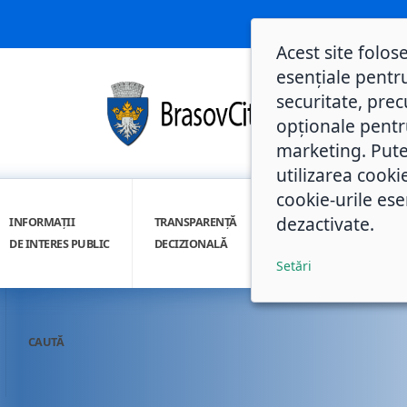
Acest site folos
esențiale pentru
securitate, prec
opționale pentru 
marketing. Pute
utilizarea cooki
cookie-urile ese
dezactivate.
INFORMAȚII
TRANSPARENȚĂ
INTEGRITATE
DE INTERES PUBLIC
DECIZIONALĂ
INSTITUȚIONALĂ
Setări
CAUTĂ