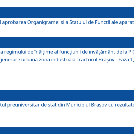
 aprobarea Organigramei şi a Statului de Funcţii ale aparatu
ea regimului de înălţime al funcţiunii de învăţământ de la 
generare urbană zona industrială Tractorul Braşov - Faza 1, s
ul preuniversitar de stat din Municipiul Brașov cu rezultate