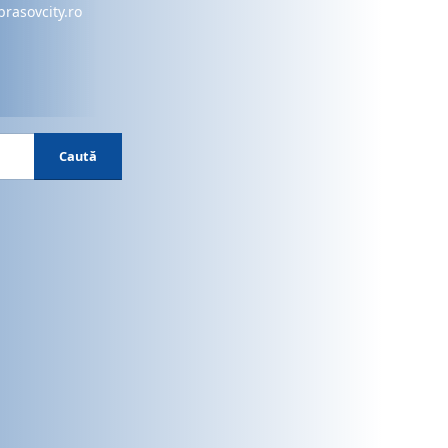
brasovcity.ro
Caută