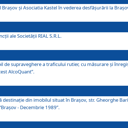
 Brașov și Asociatia Kastel în vederea desfăşurării la Braș
ţii ale Societăţii RIAL S.R.L.
 de supraveghere a traficului rutier, cu măsurare și înregist
otest AlcoQuant”.
tă destinaţie din imobilul situat în Braşov, str. Gheorghe Bar
or “Braşov - Decembrie 1989”.