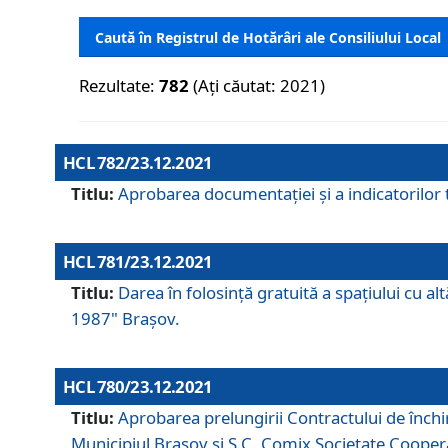
Caută în Registrul de Hotărâri ale Consiliului Local
Rezultate:
782
(Ați căutat: 2021)
HCL 782/23.12.2021
Titlu:
Aprobarea documentației și a indicatorilor t
HCL 781/23.12.2021
Titlu:
Darea în folosinţă gratuită a spaţiului cu al
1987" Braşov.
HCL 780/23.12.2021
Titlu:
Aprobarea prelungirii Contractului de închi
Municipiul Braşov şi S.C. Comix Societate Coope