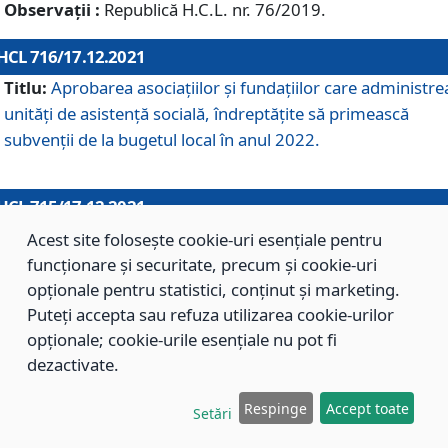
Observații :
Republică H.C.L. nr. 76/2019.
HCL 716/17.12.2021
Titlu:
Aprobarea asociaţiilor şi fundaţiilor care administre
unităţi de asistenţă socială, îndreptăţite să primească
subvenţii de la bugetul local în anul 2022.
HCL 715/17.12.2021
Titlu:
Aprobarea Planului de acţiuni sau lucrări de interes
Acest site folosește cookie-uri esențiale pentru
local pentru anul 2022.
funcționare și securitate, precum și cookie-uri
opționale pentru statistici, conținut și marketing.
Puteți accepta sau refuza utilizarea cookie-urilor
HCL 714/17.12.2021
opționale; cookie-urile esențiale nu pot fi
Titlu:
Modificarea Anexei la H.C.L. nr. 709/2020 privind
dezactivate.
aprobarea Regulamentului de Organizare şi Funcţionare a
Respinge
Accept toate
Direcţiei de Asistenţă Socială Braşov.
Setări