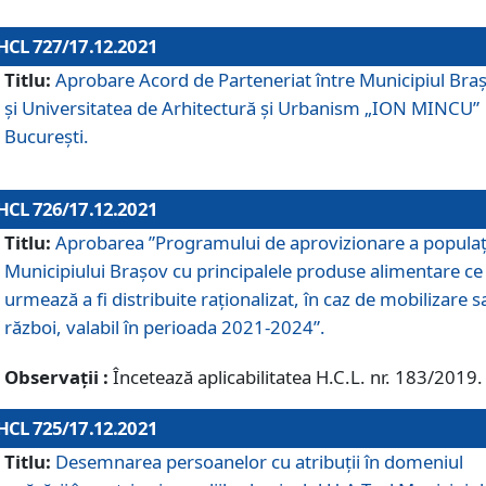
HCL 727/17.12.2021
Titlu:
Aprobare Acord de Parteneriat între Municipiul Bra
și Universitatea de Arhitectură și Urbanism „ION MINCU”
București.
HCL 726/17.12.2021
Titlu:
Aprobarea ”Programului de aprovizionare a populaț
Municipiului Braşov cu principalele produse alimentare ce
urmează a fi distribuite raționalizat, în caz de mobilizare s
război, valabil în perioada 2021-2024”.
Observații :
Încetează aplicabilitatea H.C.L. nr. 183/2019.
HCL 725/17.12.2021
Titlu:
Desemnarea persoanelor cu atribuții în domeniul