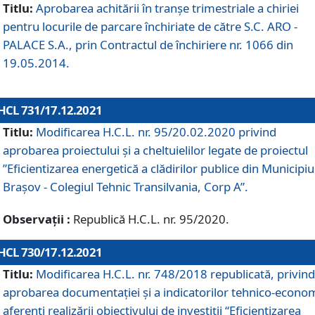
Titlu:
Aprobarea achitării în tranșe trimestriale a chiriei
pentru locurile de parcare închiriate de către S.C. ARO -
PALACE S.A., prin Contractul de închiriere nr. 1066 din
19.05.2014.
HCL 731/17.12.2021
Titlu:
Modificarea H.C.L. nr. 95/20.02.2020 privind
aprobarea proiectului și a cheltuielilor legate de proiectul
”Eficientizarea energetică a clădirilor publice din Municipiu
Brașov - Colegiul Tehnic Transilvania, Corp A”.
Observații :
Republică H.C.L. nr. 95/2020.
HCL 730/17.12.2021
Titlu:
Modificarea H.C.L. nr. 748/2018 republicată, privind
aprobarea documentației și a indicatorilor tehnico-econom
aferenți realizării obiectivului de investiții “Eficientizarea