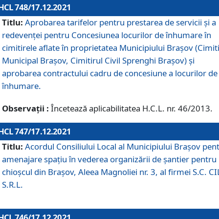
HCL 748/17.12.2021
Titlu:
Aprobarea tarifelor pentru prestarea de servicii şi a
redevenţei pentru Concesiunea locurilor de înhumare în
cimitirele aflate în proprietatea Municipiului Braşov (Cimit
Municipal Braşov, Cimitirul Civil Sprenghi Braşov) şi
aprobarea contractului cadru de concesiune a locurilor de
înhumare.
Observații :
Încetează aplicabilitatea H.C.L. nr. 46/2013.
HCL 747/17.12.2021
Titlu:
Acordul Consiliului Local al Municipiului Braşov pen
amenajare spațiu în vederea organizării de șantier pentru
chioșcul din Brașov, Aleea Magnoliei nr. 3, al firmei S.C. C
S.R.L.
HCL 746/17.12.2021