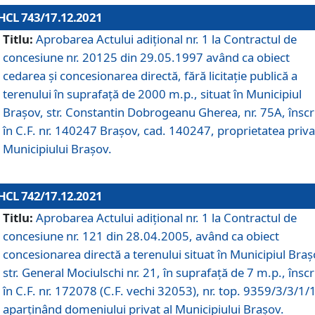
HCL 743/17.12.2021
Titlu:
Aprobarea Actului adiţional nr. 1 la Contractul de
concesiune nr. 20125 din 29.05.1997 având ca obiect
cedarea și concesionarea directă, fără licitație publică a
terenului în suprafață de 2000 m.p., situat în Municipiul
Brașov, str. Constantin Dobrogeanu Gherea, nr. 75A, înscr
în C.F. nr. 140247 Brașov, cad. 140247, proprietatea priva
Municipiului Brașov.
HCL 742/17.12.2021
Titlu:
Aprobarea Actului adiţional nr. 1 la Contractul de
concesiune nr. 121 din 28.04.2005, având ca obiect
concesionarea directă a terenului situat în Municipiul Braș
str. General Mociulschi nr. 21, în suprafață de 7 m.p., înscr
în C.F. nr. 172078 (C.F. vechi 32053), nr. top. 9359/3/3/1/
aparținând domeniului privat al Municipiului Brașov.