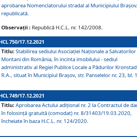
aprobarea Nomenclatorului stradal al Municipiului Braşov
republicată.
Observații :
Republică H.C.L. nr. 142/2008.
HCL 750/17.12.2021
Titlu:
Stabilirea sediului Asociației Naționale a Salvatorilor
Montani din România, în incinta imobilului - sediul
administrativ al Regiei Publice Locale a Pădurilor Kronstad
R.A., situat în Municipiul Braşov, str. Panselelor nr. 23, bl. 
HCL 749/17.12.2021
Titlu:
Aprobarea Actului adițional nr. 2 la Contractul de da
în folosință gratuită (comodat) nr. 8/31403/19.03.2020,
încheiate în baza H.C.L. nr. 124/2020.