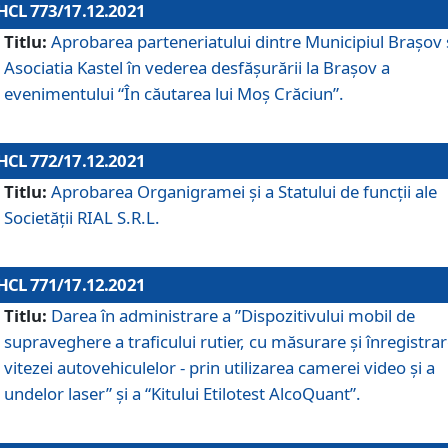
HCL 773/17.12.2021
Titlu:
Aprobarea parteneriatului dintre Municipiul Brașov 
Asociatia Kastel în vederea desfăşurării la Brașov a
evenimentului “În căutarea lui Moș Crăciun”.
HCL 772/17.12.2021
Titlu:
Aprobarea Organigramei şi a Statului de funcţii ale
Societăţii RIAL S.R.L.
HCL 771/17.12.2021
Titlu:
Darea în administrare a ”Dispozitivului mobil de
supraveghere a traficului rutier, cu măsurare și înregistrar
vitezei autovehiculelor - prin utilizarea camerei video și a
undelor laser” și a “Kitului Etilotest AlcoQuant”.