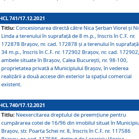
HCL 741/17.12.2021
Titlu:
Concesionarea directă către Nica Șerban Viorel și Ni
Linda a terenului în suprafață de 8 m.p., înscris în C.F. nr.
172878 Brașov, nr. cad. 172878 și a terenului în suprafață
34 m.p., înscris în C.F. nr. 172902 Brașov, nr. cad. 172902
ambele situate în Brașov, Calea București, nr. 98-100,
proprietatea privată a Municipiului Brașov, în vederea
realizării a două accese din exterior la spațiul comercial
existent.
HCL 740/17.12.2021
Titlu:
Neexercitarea dreptului de preemţiune pentru
cumpărarea cotei de 16/96 din imobilul situat în Municipiu
Braşov, str. Poarta Schei nr. 8, înscris în C.F. nr. 117586
Brașov, nr. cad. 117586, deținut de Lazariciu Viorica,