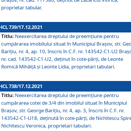
proprietar tabular.
HCL 739/17.12.2021
Titlu:
Neexercitarea dreptului de preemţiune pentru
cumpărarea imobilului situat în Municipiul Braşov, str. Ge
Barițiu, nr. 4, ap. 10, înscris în C.F. nr. 143542-C1-U2 Braș
nr. cad. 143542-C1-U2, deținut în cote-părți, de Leonte
Romică Mihăiță și Leonte Lidia, proprietari tabulari.
HCL 738/17.12.2021
Titlu:
Neexercitarea dreptului de preemţiune pentru
cumpărarea cotei de 3/4 din imobilul situat în Municipiul
Braşov, str. George Barițiu, nr. 4, ap. 3, înscris în C.F. nr.
143542-C1-U18, deținută în cote-părți, de Nichitescu Spire
Nichitescu Veronica, proprietari tabulari.