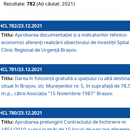
Rezultate:
782
(Ați căutat: 2021)
HCL 782/23.12.2021
Titlu:
Aprobarea documentației și a indicatorilor tehnico-
economici aferenți realizării obiectivului de investiții Spital
Clinic Regional de Urgență Brașov.
HCL 781/23.12.2021
Titlu:
Darea în folosinţă gratuită a spaţiului cu altă destina
situat în Braşov, str. Mureşenilor nr. 5, în suprafaţă de 78,
m.p., către Asociaţia "15 Noiembrie 1987" Braşov.
HCL 780/23.12.2021
Titlu:
Aprobarea prelungirii Contractului de închiriere nr.
1851/2010 a unui număr de 15 locuri de parcare aferente