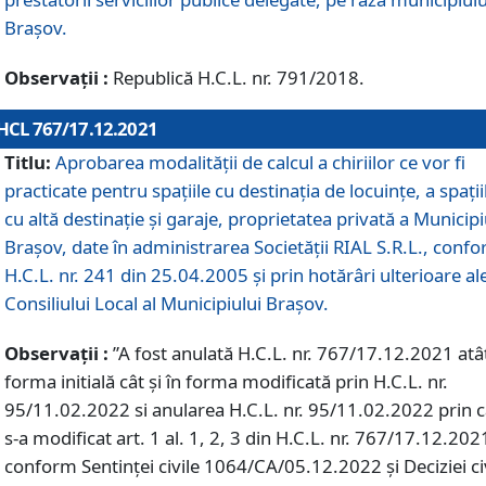
Braşov.
Observații :
Republică H.C.L. nr. 791/2018.
HCL 767/17.12.2021
Titlu:
Aprobarea modalității de calcul a chiriilor ce vor fi
practicate pentru spaţiile cu destinaţia de locuinţe, a spaţii
cu altă destinaţie şi garaje, proprietatea privată a Municipi
Braşov, date în administrarea Societăţii RIAL S.R.L., conf
H.C.L. nr. 241 din 25.04.2005 și prin hotărâri ulterioare al
Consiliului Local al Municipiului Braşov.
Observații :
”A fost anulată H.C.L. nr. 767/17.12.2021 atât
forma initială cât și în forma modificată prin H.C.L. nr.
95/11.02.2022 si anularea H.C.L. nr. 95/11.02.2022 prin 
s-a modificat art. 1 al. 1, 2, 3 din H.C.L. nr. 767/17.12.202
conform Sentinței civile 1064/CA/05.12.2022 și Deciziei ci