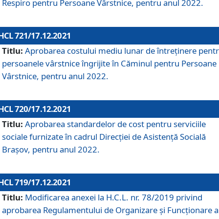
Respiro pentru Persoane Vârstnice, pentru anul 2022.
HCL 721/17.12.2021
Titlu:
Aprobarea costului mediu lunar de întreţinere pent
persoanele vârstnice îngrijite în Căminul pentru Persoane
Vârstnice, pentru anul 2022.
HCL 720/17.12.2021
Titlu:
Aprobarea standardelor de cost pentru serviciile
sociale furnizate în cadrul Direcției de Asistență Socială
Brașov, pentru anul 2022.
HCL 719/17.12.2021
Titlu:
Modificarea anexei la H.C.L. nr. 78/2019 privind
aprobarea Regulamentului de Organizare și Funcționare a