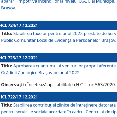
apărării împotriva incendiilor la nivelul U.A.T. al Municipiul
Brașov.
HCL 724/17.12.2021
Titlu:
Stabilirea taxelor pentru anul 2022 prestate de Servi
Public Comunitar Local de Evidență a Persoanelor Braşov.
HCL 723/17.12.2021
Titlu:
Aprobarea cuantumului veniturilor proprii aferente
Grădinii Zoologice Braşov pe anul 2022.
Observații :
Încetează aplicabilitatea H.C.L. nr. 563/2020.
HCL 722/17.12.2021
Titlu:
Stabilirea contribuţiei zilnice de întreținere datorată
pentru serviciile sociale acordate în cadrul Centrului de tip