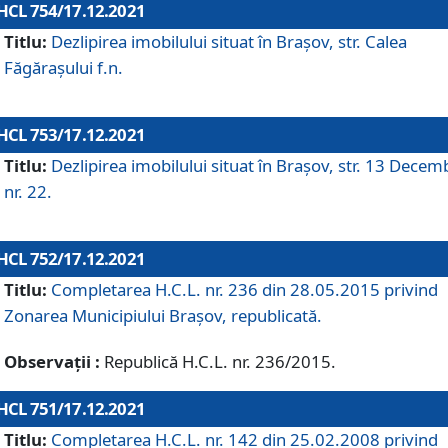
HCL 754/17.12.2021
Titlu:
Dezlipirea imobilului situat în Brașov, str. Calea
Făgărașului f.n.
HCL 753/17.12.2021
Titlu:
Dezlipirea imobilului situat în Brașov, str. 13 Decem
nr. 22.
HCL 752/17.12.2021
Titlu:
Completarea H.C.L. nr. 236 din 28.05.2015 privind
Zonarea Municipiului Braşov, republicată.
Observații :
Republică H.C.L. nr. 236/2015.
HCL 751/17.12.2021
Titlu:
Completarea H.C.L. nr. 142 din 25.02.2008 privind