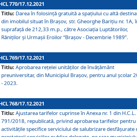
HCL 770/17.12.2021
Titlu:
Darea în folosinţă gratuită a spaţiului cu altă destina
din imobilul situat în Braşov, str. Gheorghe Bariţiu nr. 1A, î
suprafaţă de 212,33 m.p., către Asociaţia Luptătorilor,
Răniţilor şi Urmaşii Eroilor “Braşov - Decembrie 1989”.
HCL 769/17.12.2021
Titlu:
Aprobarea reţelei unităţilor de învăţământ
preuniversitar, din Municipiul Braşov, pentru anul şcolar 
- 2023.
HCL 768/17.12.2021
Titlu:
Ajustarea tarifelor cuprinse în Anexa nr. 1 din H.C.L. 
791/2018, republicată, privind aprobarea tarifelor pentru
activităţile specifice serviciului de salubrizare desfăşurate
prestatorii serviciilor publice delegate, pe raza municipiulu