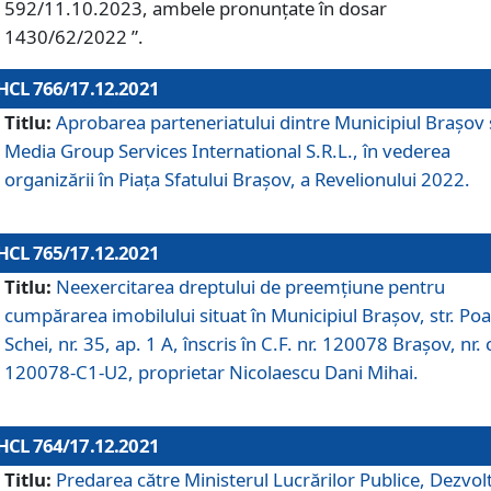
592/11.10.2023, ambele pronunțate în dosar
1430/62/2022 ”.
HCL 766/17.12.2021
Titlu:
Aprobarea parteneriatului dintre Municipiul Brașov 
Media Group Services International S.R.L., în vederea
organizării în Piața Sfatului Brașov, a Revelionului 2022.
HCL 765/17.12.2021
Titlu:
Neexercitarea dreptului de preemţiune pentru
cumpărarea imobilului situat în Municipiul Braşov, str. Poa
Schei, nr. 35, ap. 1 A, înscris în C.F. nr. 120078 Brașov, nr. 
120078-C1-U2, proprietar Nicolaescu Dani Mihai.
HCL 764/17.12.2021
Titlu:
Predarea către Ministerul Lucrărilor Publice, Dezvolt