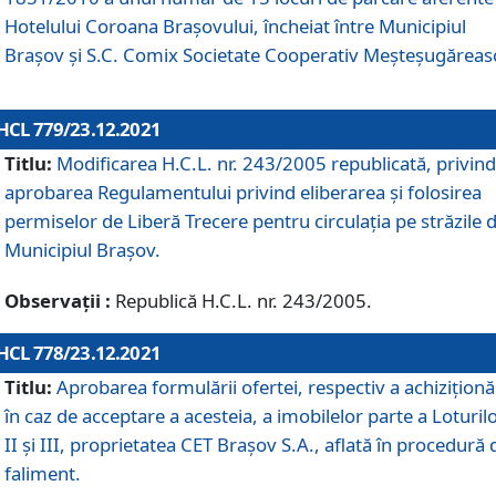
Hotelului Coroana Brașovului, încheiat între Municipiul
Braşov şi S.C. Comix Societate Cooperativ Meșteșugăreas
HCL 779/23.12.2021
Titlu:
Modificarea H.C.L. nr. 243/2005 republicată, privind
aprobarea Regulamentului privind eliberarea şi folosirea
permiselor de Liberă Trecere pentru circulația pe străzile 
Municipiul Braşov.
Observații :
Republică H.C.L. nr. 243/2005.
HCL 778/23.12.2021
Titlu:
Aprobarea formulării ofertei, respectiv a achiziționăr
în caz de acceptare a acesteia, a imobilelor parte a Loturilo
II și III, proprietatea CET Brașov S.A., aflată în procedură 
faliment.