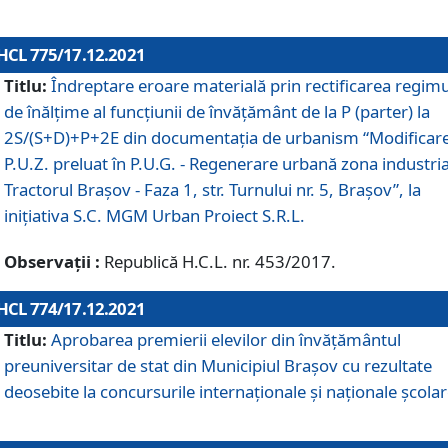
HCL 775/17.12.2021
Titlu:
Îndreptare eroare materială prin rectificarea regimu
de înălţime al funcţiunii de învăţământ de la P (parter) la
2S/(S+D)+P+2E din documentaţia de urbanism “Modificar
P.U.Z. preluat în P.U.G. - Regenerare urbană zona industria
Tractorul Braşov - Faza 1, str. Turnului nr. 5, Braşov”, la
iniţiativa S.C. MGM Urban Proiect S.R.L.
Observații :
Republică H.C.L. nr. 453/2017.
HCL 774/17.12.2021
Titlu:
Aprobarea premierii elevilor din învățământul
preuniversitar de stat din Municipiul Brașov cu rezultate
deosebite la concursurile internaționale și naționale școlar