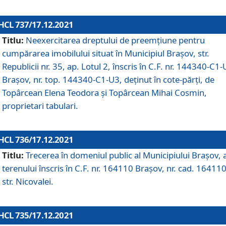
HCL 737/17.12.2021
Titlu:
Neexercitarea dreptului de preemţiune pentru
cumpărarea imobilului situat în Municipiul Braşov, str.
Republicii nr. 35, ap. Lotul 2, înscris în C.F. nr. 144340-C1
Brașov, nr. top. 144340-C1-U3, deținut în cote-părți, de
Topârcean Elena Teodora și Topârcean Mihai Cosmin,
proprietari tabulari.
HCL 736/17.12.2021
Titlu:
Trecerea în domeniul public al Municipiului Braşov, 
terenului înscris în C.F. nr. 164110 Brașov, nr. cad. 164110
str. Nicovalei.
HCL 735/17.12.2021