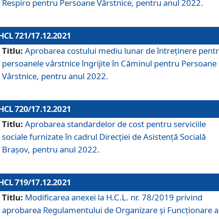
Respiro pentru Persoane Vârstnice, pentru anul 2022.
HCL 721/17.12.2021
Titlu:
Aprobarea costului mediu lunar de întreţinere pent
persoanele vârstnice îngrijite în Căminul pentru Persoane
Vârstnice, pentru anul 2022.
HCL 720/17.12.2021
Titlu:
Aprobarea standardelor de cost pentru serviciile
sociale furnizate în cadrul Direcției de Asistență Socială
Brașov, pentru anul 2022.
HCL 719/17.12.2021
Titlu:
Modificarea anexei la H.C.L. nr. 78/2019 privind
aprobarea Regulamentului de Organizare și Funcționare a