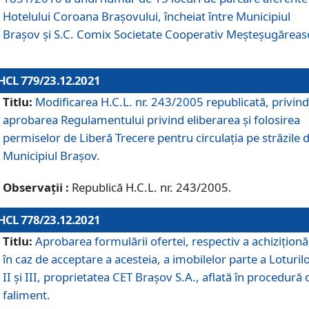
Hotelului Coroana Brașovului, încheiat între Municipiul
Braşov şi S.C. Comix Societate Cooperativ Meșteșugăreas
HCL 779/23.12.2021
Titlu:
Modificarea H.C.L. nr. 243/2005 republicată, privind
aprobarea Regulamentului privind eliberarea şi folosirea
permiselor de Liberă Trecere pentru circulația pe străzile 
Municipiul Braşov.
Observații :
Republică H.C.L. nr. 243/2005.
HCL 778/23.12.2021
Titlu:
Aprobarea formulării ofertei, respectiv a achiziționăr
în caz de acceptare a acesteia, a imobilelor parte a Loturilo
II și III, proprietatea CET Brașov S.A., aflată în procedură 
faliment.