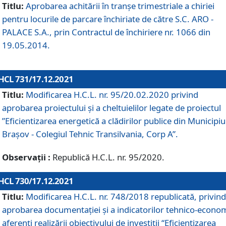
Titlu:
Aprobarea achitării în tranșe trimestriale a chiriei
pentru locurile de parcare închiriate de către S.C. ARO -
PALACE S.A., prin Contractul de închiriere nr. 1066 din
19.05.2014.
HCL 731/17.12.2021
Titlu:
Modificarea H.C.L. nr. 95/20.02.2020 privind
aprobarea proiectului și a cheltuielilor legate de proiectul
”Eficientizarea energetică a clădirilor publice din Municipiu
Brașov - Colegiul Tehnic Transilvania, Corp A”.
Observații :
Republică H.C.L. nr. 95/2020.
HCL 730/17.12.2021
Titlu:
Modificarea H.C.L. nr. 748/2018 republicată, privind
aprobarea documentației și a indicatorilor tehnico-econom
aferenți realizării obiectivului de investiții “Eficientizarea