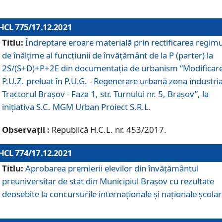
HCL 775/17.12.2021
Titlu:
Îndreptare eroare materială prin rectificarea regimu
de înălţime al funcţiunii de învăţământ de la P (parter) la
2S/(S+D)+P+2E din documentaţia de urbanism “Modificar
P.U.Z. preluat în P.U.G. - Regenerare urbană zona industria
Tractorul Braşov - Faza 1, str. Turnului nr. 5, Braşov”, la
iniţiativa S.C. MGM Urban Proiect S.R.L.
Observații :
Republică H.C.L. nr. 453/2017.
HCL 774/17.12.2021
Titlu:
Aprobarea premierii elevilor din învățământul
preuniversitar de stat din Municipiul Brașov cu rezultate
deosebite la concursurile internaționale și naționale școlar