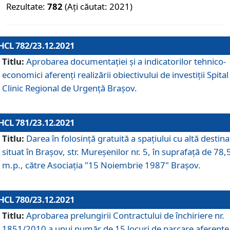
Rezultate:
782
(Ați căutat: 2021)
HCL 782/23.12.2021
Titlu:
Aprobarea documentației și a indicatorilor tehnico-
economici aferenți realizării obiectivului de investiții Spital
Clinic Regional de Urgență Brașov.
HCL 781/23.12.2021
Titlu:
Darea în folosinţă gratuită a spaţiului cu altă destina
situat în Braşov, str. Mureşenilor nr. 5, în suprafaţă de 78,
m.p., către Asociaţia "15 Noiembrie 1987" Braşov.
HCL 780/23.12.2021
Titlu:
Aprobarea prelungirii Contractului de închiriere nr.
1851/2010 a unui număr de 15 locuri de parcare aferente