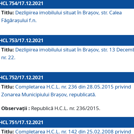
HCL 754/17.12.2021
Titlu:
Dezlipirea imobilului situat în Brașov, str. Calea
Făgărașului f.n.
HCL 753/17.12.2021
Titlu:
Dezlipirea imobilului situat în Brașov, str. 13 Decem
nr. 22.
HCL 752/17.12.2021
Titlu:
Completarea H.C.L. nr. 236 din 28.05.2015 privind
Zonarea Municipiului Braşov, republicată.
Observații :
Republică H.C.L. nr. 236/2015.
HCL 751/17.12.2021
Titlu:
Completarea H.C.L. nr. 142 din 25.02.2008 privind