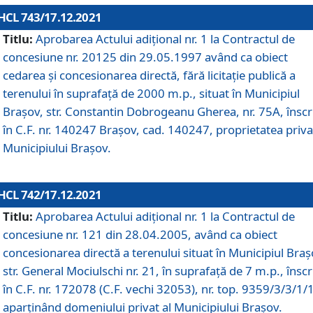
HCL 743/17.12.2021
Titlu:
Aprobarea Actului adiţional nr. 1 la Contractul de
concesiune nr. 20125 din 29.05.1997 având ca obiect
cedarea și concesionarea directă, fără licitație publică a
terenului în suprafață de 2000 m.p., situat în Municipiul
Brașov, str. Constantin Dobrogeanu Gherea, nr. 75A, înscr
în C.F. nr. 140247 Brașov, cad. 140247, proprietatea priva
Municipiului Brașov.
HCL 742/17.12.2021
Titlu:
Aprobarea Actului adiţional nr. 1 la Contractul de
concesiune nr. 121 din 28.04.2005, având ca obiect
concesionarea directă a terenului situat în Municipiul Braș
str. General Mociulschi nr. 21, în suprafață de 7 m.p., înscr
în C.F. nr. 172078 (C.F. vechi 32053), nr. top. 9359/3/3/1/
aparținând domeniului privat al Municipiului Brașov.