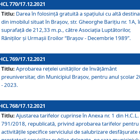
HCL 770/17.12.2021
Titlu:
Darea în folosinţă gratuită a spaţiului cu altă destina
din imobilul situat în Braşov, str. Gheorghe Bariţiu nr. 1A, î
suprafaţă de 212,33 m.p., către Asociaţia Luptătorilor,
Răniţilor şi Urmaşii Eroilor “Braşov - Decembrie 1989”.
HCL 769/17.12.2021
Titlu:
Aprobarea reţelei unităţilor de învăţământ
preuniversitar, din Municipiul Braşov, pentru anul şcolar 
- 2023.
HCL 768/17.12.2021
Titlu:
Ajustarea tarifelor cuprinse în Anexa nr. 1 din H.C.L. 
791/2018, republicată, privind aprobarea tarifelor pentru
activităţile specifice serviciului de salubrizare desfăşurate
prestatorii serviciilor publice delegate, pe raza municipiulu