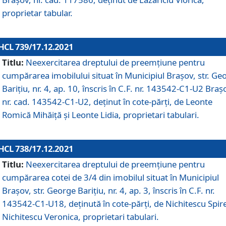
proprietar tabular.
HCL 739/17.12.2021
Titlu:
Neexercitarea dreptului de preemţiune pentru
cumpărarea imobilului situat în Municipiul Braşov, str. Ge
Barițiu, nr. 4, ap. 10, înscris în C.F. nr. 143542-C1-U2 Braș
nr. cad. 143542-C1-U2, deținut în cote-părți, de Leonte
Romică Mihăiță și Leonte Lidia, proprietari tabulari.
HCL 738/17.12.2021
Titlu:
Neexercitarea dreptului de preemţiune pentru
cumpărarea cotei de 3/4 din imobilul situat în Municipiul
Braşov, str. George Barițiu, nr. 4, ap. 3, înscris în C.F. nr.
143542-C1-U18, deținută în cote-părți, de Nichitescu Spire
Nichitescu Veronica, proprietari tabulari.