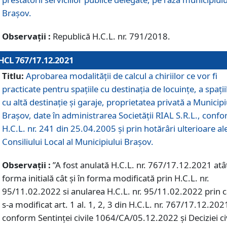
Braşov.
Observații :
Republică H.C.L. nr. 791/2018.
HCL 767/17.12.2021
Titlu:
Aprobarea modalității de calcul a chiriilor ce vor fi
practicate pentru spaţiile cu destinaţia de locuinţe, a spaţii
cu altă destinaţie şi garaje, proprietatea privată a Municipi
Braşov, date în administrarea Societăţii RIAL S.R.L., conf
H.C.L. nr. 241 din 25.04.2005 și prin hotărâri ulterioare al
Consiliului Local al Municipiului Braşov.
Observații :
”A fost anulată H.C.L. nr. 767/17.12.2021 atât
forma initială cât și în forma modificată prin H.C.L. nr.
95/11.02.2022 si anularea H.C.L. nr. 95/11.02.2022 prin 
s-a modificat art. 1 al. 1, 2, 3 din H.C.L. nr. 767/17.12.202
conform Sentinței civile 1064/CA/05.12.2022 și Deciziei ci