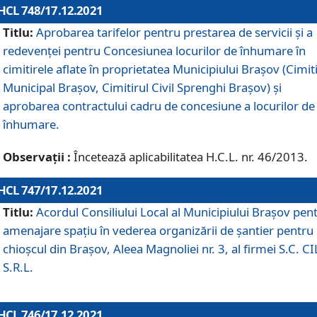
HCL 748/17.12.2021
Titlu:
Aprobarea tarifelor pentru prestarea de servicii şi a
redevenţei pentru Concesiunea locurilor de înhumare în
cimitirele aflate în proprietatea Municipiului Braşov (Cimit
Municipal Braşov, Cimitirul Civil Sprenghi Braşov) şi
aprobarea contractului cadru de concesiune a locurilor de
înhumare.
Observații :
Încetează aplicabilitatea H.C.L. nr. 46/2013.
HCL 747/17.12.2021
Titlu:
Acordul Consiliului Local al Municipiului Braşov pen
amenajare spațiu în vederea organizării de șantier pentru
chioșcul din Brașov, Aleea Magnoliei nr. 3, al firmei S.C. C
S.R.L.
HCL 746/17.12.2021