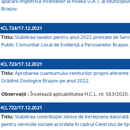
apărării împotriva incendiilor la nivelul U.A.T. al Municipiul
Brașov.
HCL 724/17.12.2021
Titlu:
Stabilirea taxelor pentru anul 2022 prestate de Servi
Public Comunitar Local de Evidență a Persoanelor Braşov.
HCL 723/17.12.2021
Titlu:
Aprobarea cuantumului veniturilor proprii aferente
Grădinii Zoologice Braşov pe anul 2022.
Observații :
Încetează aplicabilitatea H.C.L. nr. 563/2020.
HCL 722/17.12.2021
Titlu:
Stabilirea contribuţiei zilnice de întreținere datorată
pentru serviciile sociale acordate în cadrul Centrului de tip