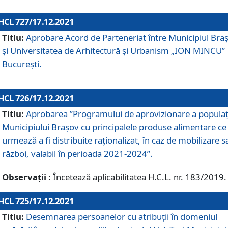
HCL 727/17.12.2021
Titlu:
Aprobare Acord de Parteneriat între Municipiul Bra
și Universitatea de Arhitectură și Urbanism „ION MINCU”
București.
HCL 726/17.12.2021
Titlu:
Aprobarea ”Programului de aprovizionare a populaț
Municipiului Braşov cu principalele produse alimentare ce
urmează a fi distribuite raționalizat, în caz de mobilizare s
război, valabil în perioada 2021-2024”.
Observații :
Încetează aplicabilitatea H.C.L. nr. 183/2019.
HCL 725/17.12.2021
Titlu:
Desemnarea persoanelor cu atribuții în domeniul