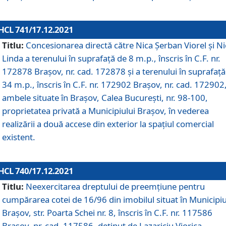
HCL 741/17.12.2021
Titlu:
Concesionarea directă către Nica Șerban Viorel și Ni
Linda a terenului în suprafață de 8 m.p., înscris în C.F. nr.
172878 Brașov, nr. cad. 172878 și a terenului în suprafață
34 m.p., înscris în C.F. nr. 172902 Brașov, nr. cad. 172902
ambele situate în Brașov, Calea București, nr. 98-100,
proprietatea privată a Municipiului Brașov, în vederea
realizării a două accese din exterior la spațiul comercial
existent.
HCL 740/17.12.2021
Titlu:
Neexercitarea dreptului de preemţiune pentru
cumpărarea cotei de 16/96 din imobilul situat în Municipiu
Braşov, str. Poarta Schei nr. 8, înscris în C.F. nr. 117586
Brașov, nr. cad. 117586, deținut de Lazariciu Viorica,