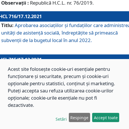
Observații :
Republică H.C.L. nr. 76/2019.
HCL 716/17.12.2021
Titlu:
Aprobarea asociaţiilor şi fundaţiilor care administre
unităţi de asistenţă socială, îndreptăţite să primească
subvenţii de la bugetul local în anul 2022.
HCL 715/17.12.2021
Titlu:
Aprobarea Planului de acţiuni sau lucrări de interes
Acest site folosește cookie-uri esențiale pentru
local pentru anul 2022.
funcționare și securitate, precum și cookie-uri
opționale pentru statistici, conținut și marketing.
Puteți accepta sau refuza utilizarea cookie-urilor
HCL 714/17.12.2021
opționale; cookie-urile esențiale nu pot fi
Titlu:
Modificarea Anexei la H.C.L. nr. 709/2020 privind
dezactivate.
aprobarea Regulamentului de Organizare şi Funcţionare a
Respinge
Accept toate
Direcţiei de Asistenţă Socială Braşov.
Setări