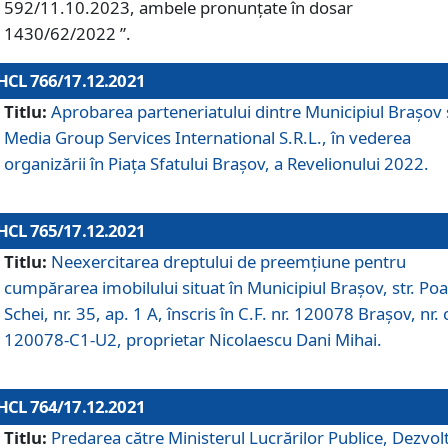
592/11.10.2023, ambele pronunțate în dosar
1430/62/2022 ”.
HCL 766/17.12.2021
Titlu:
Aprobarea parteneriatului dintre Municipiul Brașov 
Media Group Services International S.R.L., în vederea
organizării în Piața Sfatului Brașov, a Revelionului 2022.
HCL 765/17.12.2021
Titlu:
Neexercitarea dreptului de preemţiune pentru
cumpărarea imobilului situat în Municipiul Braşov, str. Poa
Schei, nr. 35, ap. 1 A, înscris în C.F. nr. 120078 Brașov, nr. 
120078-C1-U2, proprietar Nicolaescu Dani Mihai.
HCL 764/17.12.2021
Titlu:
Predarea către Ministerul Lucrărilor Publice, Dezvolt