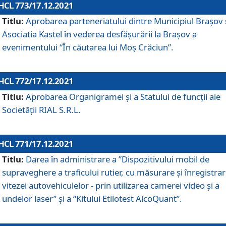
HCL 773/17.12.2021
Titlu:
Aprobarea parteneriatului dintre Municipiul Brașov 
Asociatia Kastel în vederea desfăşurării la Brașov a
evenimentului “În căutarea lui Moș Crăciun”.
HCL 772/17.12.2021
Titlu:
Aprobarea Organigramei şi a Statului de funcţii ale
Societăţii RIAL S.R.L.
HCL 771/17.12.2021
Titlu:
Darea în administrare a ”Dispozitivului mobil de
supraveghere a traficului rutier, cu măsurare și înregistrar
vitezei autovehiculelor - prin utilizarea camerei video și a
undelor laser” și a “Kitului Etilotest AlcoQuant”.