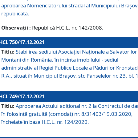
aprobarea Nomenclatorului stradal al Municipiului Braşov
republicată.
Observații :
Republică H.C.L. nr. 142/2008.
HCL 750/17.12.2021
Titlu:
Stabilirea sediului Asociației Naționale a Salvatorilor
Montani din România, în incinta imobilului - sediul
administrativ al Regiei Publice Locale a Pădurilor Kronstad
R.A., situat în Municipiul Braşov, str. Panselelor nr. 23, bl. 
HCL 749/17.12.2021
Titlu:
Aprobarea Actului adițional nr. 2 la Contractul de da
în folosință gratuită (comodat) nr. 8/31403/19.03.2020,
încheiate în baza H.C.L. nr. 124/2020.