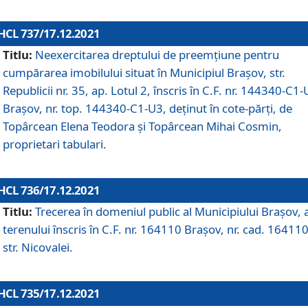
HCL 737/17.12.2021
Titlu:
Neexercitarea dreptului de preemţiune pentru
cumpărarea imobilului situat în Municipiul Braşov, str.
Republicii nr. 35, ap. Lotul 2, înscris în C.F. nr. 144340-C1
Brașov, nr. top. 144340-C1-U3, deținut în cote-părți, de
Topârcean Elena Teodora și Topârcean Mihai Cosmin,
proprietari tabulari.
HCL 736/17.12.2021
Titlu:
Trecerea în domeniul public al Municipiului Braşov, 
terenului înscris în C.F. nr. 164110 Brașov, nr. cad. 164110
str. Nicovalei.
HCL 735/17.12.2021