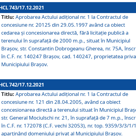
HCL 743/17.12.2021
Titlu:
Aprobarea Actului adiţional nr. 1 la Contractul de
concesiune nr. 20125 din 29.05.1997 având ca obiect
cedarea și concesionarea directă, fără licitație publică a
terenului în suprafață de 2000 m.p., situat în Municipiul
Brașov, str. Constantin Dobrogeanu Gherea, nr. 75A, înscr
în C.F. nr. 140247 Brașov, cad. 140247, proprietatea priva
Municipiului Brașov.
HCL 742/17.12.2021
Titlu:
Aprobarea Actului adiţional nr. 1 la Contractul de
concesiune nr. 121 din 28.04.2005, având ca obiect
concesionarea directă a terenului situat în Municipiul Braș
str. General Mociulschi nr. 21, în suprafață de 7 m.p., înscr
în C.F. nr. 172078 (C.F. vechi 32053), nr. top. 9359/3/3/1/
aparținând domeniului privat al Municipiului Brașov.