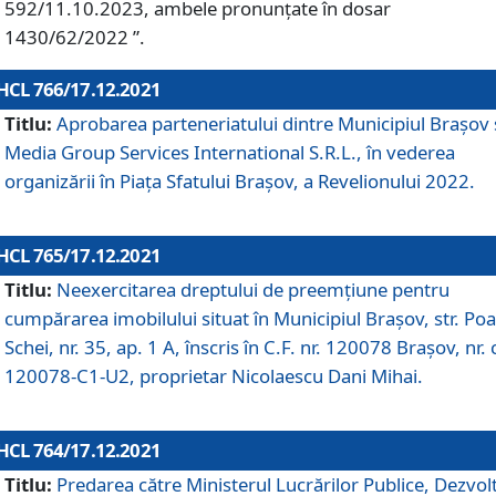
592/11.10.2023, ambele pronunțate în dosar
1430/62/2022 ”.
HCL 766/17.12.2021
Titlu:
Aprobarea parteneriatului dintre Municipiul Brașov 
Media Group Services International S.R.L., în vederea
organizării în Piața Sfatului Brașov, a Revelionului 2022.
HCL 765/17.12.2021
Titlu:
Neexercitarea dreptului de preemţiune pentru
cumpărarea imobilului situat în Municipiul Braşov, str. Poa
Schei, nr. 35, ap. 1 A, înscris în C.F. nr. 120078 Brașov, nr. 
120078-C1-U2, proprietar Nicolaescu Dani Mihai.
HCL 764/17.12.2021
Titlu:
Predarea către Ministerul Lucrărilor Publice, Dezvolt