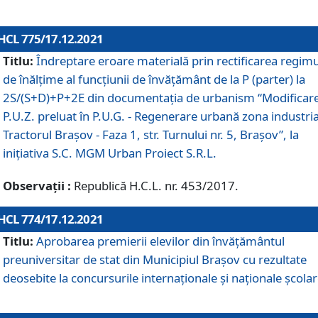
HCL 775/17.12.2021
Titlu:
Îndreptare eroare materială prin rectificarea regimu
de înălţime al funcţiunii de învăţământ de la P (parter) la
2S/(S+D)+P+2E din documentaţia de urbanism “Modificar
P.U.Z. preluat în P.U.G. - Regenerare urbană zona industria
Tractorul Braşov - Faza 1, str. Turnului nr. 5, Braşov”, la
iniţiativa S.C. MGM Urban Proiect S.R.L.
Observații :
Republică H.C.L. nr. 453/2017.
HCL 774/17.12.2021
Titlu:
Aprobarea premierii elevilor din învățământul
preuniversitar de stat din Municipiul Brașov cu rezultate
deosebite la concursurile internaționale și naționale școlar