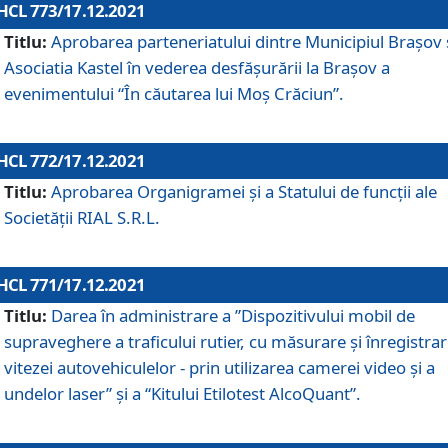
HCL 773/17.12.2021
Titlu:
Aprobarea parteneriatului dintre Municipiul Brașov 
Asociatia Kastel în vederea desfăşurării la Brașov a
evenimentului “În căutarea lui Moș Crăciun”.
HCL 772/17.12.2021
Titlu:
Aprobarea Organigramei şi a Statului de funcţii ale
Societăţii RIAL S.R.L.
HCL 771/17.12.2021
Titlu:
Darea în administrare a ”Dispozitivului mobil de
supraveghere a traficului rutier, cu măsurare și înregistrar
vitezei autovehiculelor - prin utilizarea camerei video și a
undelor laser” și a “Kitului Etilotest AlcoQuant”.