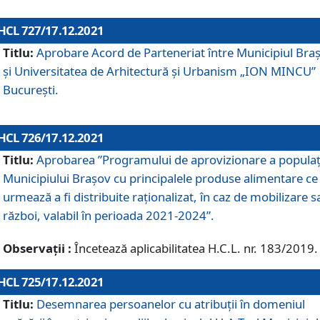
HCL 727/17.12.2021
Titlu:
Aprobare Acord de Parteneriat între Municipiul Bra
și Universitatea de Arhitectură și Urbanism „ION MINCU”
București.
HCL 726/17.12.2021
Titlu:
Aprobarea ”Programului de aprovizionare a populaț
Municipiului Braşov cu principalele produse alimentare ce
urmează a fi distribuite raționalizat, în caz de mobilizare s
război, valabil în perioada 2021-2024”.
Observații :
Încetează aplicabilitatea H.C.L. nr. 183/2019.
HCL 725/17.12.2021
Titlu:
Desemnarea persoanelor cu atribuții în domeniul