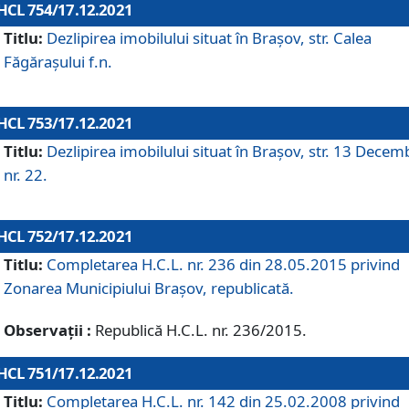
HCL 754/17.12.2021
Titlu:
Dezlipirea imobilului situat în Brașov, str. Calea
Făgărașului f.n.
HCL 753/17.12.2021
Titlu:
Dezlipirea imobilului situat în Brașov, str. 13 Decem
nr. 22.
HCL 752/17.12.2021
Titlu:
Completarea H.C.L. nr. 236 din 28.05.2015 privind
Zonarea Municipiului Braşov, republicată.
Observații :
Republică H.C.L. nr. 236/2015.
HCL 751/17.12.2021
Titlu:
Completarea H.C.L. nr. 142 din 25.02.2008 privind