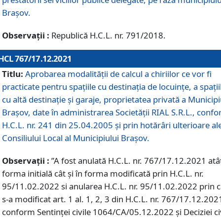
Braşov.
Observații :
Republică H.C.L. nr. 791/2018.
HCL 767/17.12.2021
Titlu:
Aprobarea modalității de calcul a chiriilor ce vor fi
practicate pentru spaţiile cu destinaţia de locuinţe, a spaţii
cu altă destinaţie şi garaje, proprietatea privată a Municipi
Braşov, date în administrarea Societăţii RIAL S.R.L., conf
H.C.L. nr. 241 din 25.04.2005 și prin hotărâri ulterioare al
Consiliului Local al Municipiului Braşov.
Observații :
”A fost anulată H.C.L. nr. 767/17.12.2021 atât
forma initială cât și în forma modificată prin H.C.L. nr.
95/11.02.2022 si anularea H.C.L. nr. 95/11.02.2022 prin 
s-a modificat art. 1 al. 1, 2, 3 din H.C.L. nr. 767/17.12.202
conform Sentinței civile 1064/CA/05.12.2022 și Deciziei ci