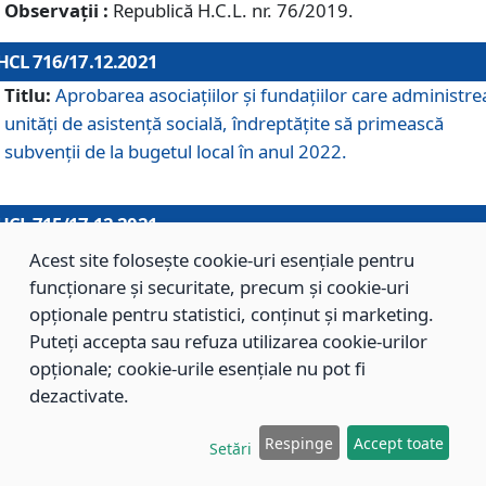
Observații :
Republică H.C.L. nr. 76/2019.
HCL 716/17.12.2021
Titlu:
Aprobarea asociaţiilor şi fundaţiilor care administre
unităţi de asistenţă socială, îndreptăţite să primească
subvenţii de la bugetul local în anul 2022.
HCL 715/17.12.2021
Titlu:
Aprobarea Planului de acţiuni sau lucrări de interes
Acest site folosește cookie-uri esențiale pentru
local pentru anul 2022.
funcționare și securitate, precum și cookie-uri
opționale pentru statistici, conținut și marketing.
Puteți accepta sau refuza utilizarea cookie-urilor
HCL 714/17.12.2021
opționale; cookie-urile esențiale nu pot fi
Titlu:
Modificarea Anexei la H.C.L. nr. 709/2020 privind
dezactivate.
aprobarea Regulamentului de Organizare şi Funcţionare a
Respinge
Accept toate
Direcţiei de Asistenţă Socială Braşov.
Setări