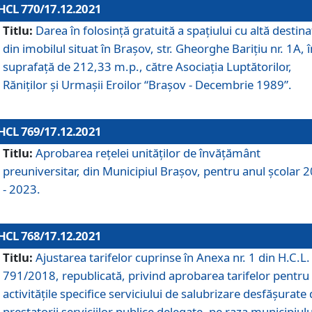
HCL 770/17.12.2021
Titlu:
Darea în folosinţă gratuită a spaţiului cu altă destina
din imobilul situat în Braşov, str. Gheorghe Bariţiu nr. 1A, î
suprafaţă de 212,33 m.p., către Asociaţia Luptătorilor,
Răniţilor şi Urmaşii Eroilor “Braşov - Decembrie 1989”.
HCL 769/17.12.2021
Titlu:
Aprobarea reţelei unităţilor de învăţământ
preuniversitar, din Municipiul Braşov, pentru anul şcolar 
- 2023.
HCL 768/17.12.2021
Titlu:
Ajustarea tarifelor cuprinse în Anexa nr. 1 din H.C.L. 
791/2018, republicată, privind aprobarea tarifelor pentru
activităţile specifice serviciului de salubrizare desfăşurate
prestatorii serviciilor publice delegate, pe raza municipiulu