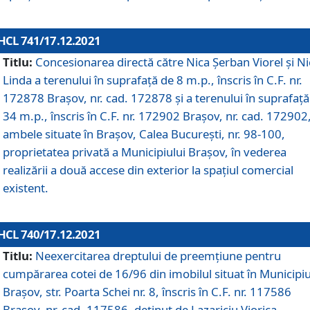
HCL 741/17.12.2021
Titlu:
Concesionarea directă către Nica Șerban Viorel și Ni
Linda a terenului în suprafață de 8 m.p., înscris în C.F. nr.
172878 Brașov, nr. cad. 172878 și a terenului în suprafață
34 m.p., înscris în C.F. nr. 172902 Brașov, nr. cad. 172902
ambele situate în Brașov, Calea București, nr. 98-100,
proprietatea privată a Municipiului Brașov, în vederea
realizării a două accese din exterior la spațiul comercial
existent.
HCL 740/17.12.2021
Titlu:
Neexercitarea dreptului de preemţiune pentru
cumpărarea cotei de 16/96 din imobilul situat în Municipiu
Braşov, str. Poarta Schei nr. 8, înscris în C.F. nr. 117586
Brașov, nr. cad. 117586, deținut de Lazariciu Viorica,