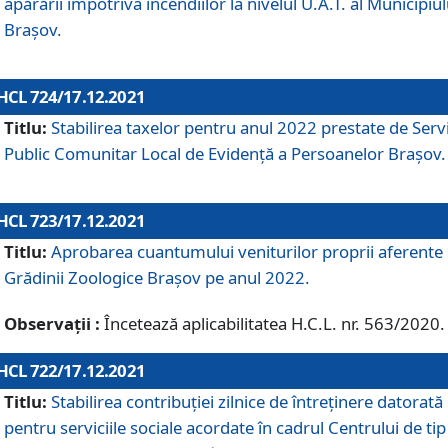
apărării împotriva incendiilor la nivelul U.A.T. al Municipiul
Brașov.
HCL 724/17.12.2021
Titlu:
Stabilirea taxelor pentru anul 2022 prestate de Servi
Public Comunitar Local de Evidență a Persoanelor Braşov.
HCL 723/17.12.2021
Titlu:
Aprobarea cuantumului veniturilor proprii aferente
Grădinii Zoologice Braşov pe anul 2022.
Observații :
Încetează aplicabilitatea H.C.L. nr. 563/2020.
HCL 722/17.12.2021
Titlu:
Stabilirea contribuţiei zilnice de întreținere datorată
pentru serviciile sociale acordate în cadrul Centrului de tip