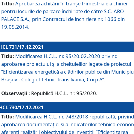
Titlu:
Aprobarea achitării în tranșe trimestriale a chiriei
pentru locurile de parcare închiriate de către S.C. ARO -
PALACE S.A., prin Contractul de închiriere nr. 1066 din
19.05.2014.
HCL 731/17.12.2021
Titlu:
Modificarea H.C.L. nr. 95/20.02.2020 privind
aprobarea proiectului și a cheltuielilor legate de proiectul
”Eficientizarea energetică a clădirilor publice din Municipiu
Brașov - Colegiul Tehnic Transilvania, Corp A”.
Observații :
Republică H.C.L. nr. 95/2020.
HCL 730/17.12.2021
Titlu:
Modificarea H.C.L. nr. 748/2018 republicată, privind
aprobarea documentației și a indicatorilor tehnico-econom
aferenți realizării obiectivului de investiții “Eficientizarea