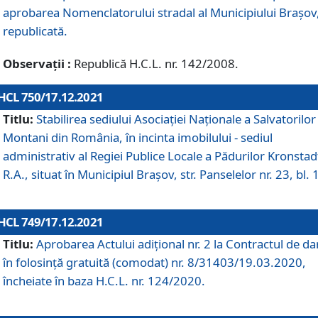
aprobarea Nomenclatorului stradal al Municipiului Braşov
republicată.
Observații :
Republică H.C.L. nr. 142/2008.
HCL 750/17.12.2021
Titlu:
Stabilirea sediului Asociației Naționale a Salvatorilor
Montani din România, în incinta imobilului - sediul
administrativ al Regiei Publice Locale a Pădurilor Kronstad
R.A., situat în Municipiul Braşov, str. Panselelor nr. 23, bl. 
HCL 749/17.12.2021
Titlu:
Aprobarea Actului adițional nr. 2 la Contractul de da
în folosință gratuită (comodat) nr. 8/31403/19.03.2020,
încheiate în baza H.C.L. nr. 124/2020.