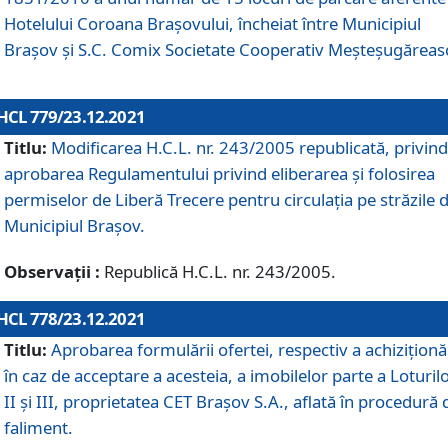
Hotelului Coroana Brașovului, încheiat între Municipiul
Braşov şi S.C. Comix Societate Cooperativ Meșteșugăreas
HCL 779/23.12.2021
Titlu:
Modificarea H.C.L. nr. 243/2005 republicată, privind
aprobarea Regulamentului privind eliberarea şi folosirea
permiselor de Liberă Trecere pentru circulația pe străzile 
Municipiul Braşov.
Observații :
Republică H.C.L. nr. 243/2005.
HCL 778/23.12.2021
Titlu:
Aprobarea formulării ofertei, respectiv a achiziționăr
în caz de acceptare a acesteia, a imobilelor parte a Loturilo
II și III, proprietatea CET Brașov S.A., aflată în procedură 
faliment.