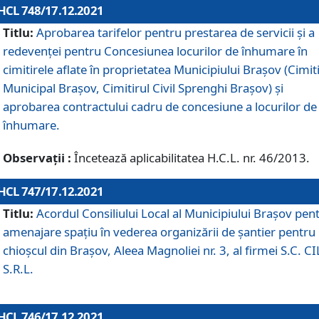
HCL 748/17.12.2021
Titlu:
Aprobarea tarifelor pentru prestarea de servicii şi a
redevenţei pentru Concesiunea locurilor de înhumare în
cimitirele aflate în proprietatea Municipiului Braşov (Cimit
Municipal Braşov, Cimitirul Civil Sprenghi Braşov) şi
aprobarea contractului cadru de concesiune a locurilor de
înhumare.
Observații :
Încetează aplicabilitatea H.C.L. nr. 46/2013.
HCL 747/17.12.2021
Titlu:
Acordul Consiliului Local al Municipiului Braşov pen
amenajare spațiu în vederea organizării de șantier pentru
chioșcul din Brașov, Aleea Magnoliei nr. 3, al firmei S.C. C
S.R.L.
HCL 746/17.12.2021