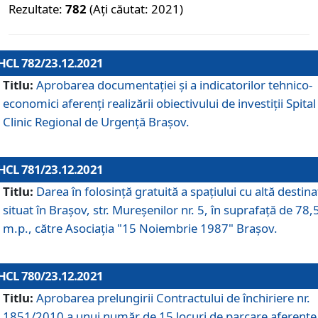
Rezultate:
782
(Ați căutat: 2021)
HCL 782/23.12.2021
Titlu:
Aprobarea documentației și a indicatorilor tehnico-
economici aferenți realizării obiectivului de investiții Spital
Clinic Regional de Urgență Brașov.
HCL 781/23.12.2021
Titlu:
Darea în folosinţă gratuită a spaţiului cu altă destina
situat în Braşov, str. Mureşenilor nr. 5, în suprafaţă de 78,
m.p., către Asociaţia "15 Noiembrie 1987" Braşov.
HCL 780/23.12.2021
Titlu:
Aprobarea prelungirii Contractului de închiriere nr.
1851/2010 a unui număr de 15 locuri de parcare aferente