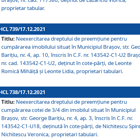
proprietar tabular.
HCL 739/17.12.2021
Titlu:
Neexercitarea dreptului de preemţiune pentru
cumpărarea imobilului situat în Municipiul Braşov, str. Ge
Barițiu, nr. 4, ap. 10, înscris în C.F. nr. 143542-C1-U2 Braș
nr. cad. 143542-C1-U2, deținut în cote-părți, de Leonte
Romică Mihăiță și Leonte Lidia, proprietari tabulari.
HCL 738/17.12.2021
Titlu:
Neexercitarea dreptului de preemţiune pentru
cumpărarea cotei de 3/4 din imobilul situat în Municipiul
Braşov, str. George Barițiu, nr. 4, ap. 3, înscris în C.F. nr.
143542-C1-U18, deținută în cote-părți, de Nichitescu Spire
Nichitescu Veronica, proprietari tabulari.