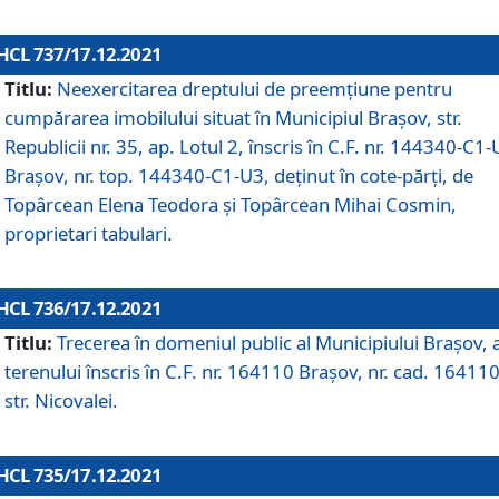
HCL 737/17.12.2021
Titlu:
Neexercitarea dreptului de preemţiune pentru
cumpărarea imobilului situat în Municipiul Braşov, str.
Republicii nr. 35, ap. Lotul 2, înscris în C.F. nr. 144340-C1
Brașov, nr. top. 144340-C1-U3, deținut în cote-părți, de
Topârcean Elena Teodora și Topârcean Mihai Cosmin,
proprietari tabulari.
HCL 736/17.12.2021
Titlu:
Trecerea în domeniul public al Municipiului Braşov, 
terenului înscris în C.F. nr. 164110 Brașov, nr. cad. 164110
str. Nicovalei.
HCL 735/17.12.2021