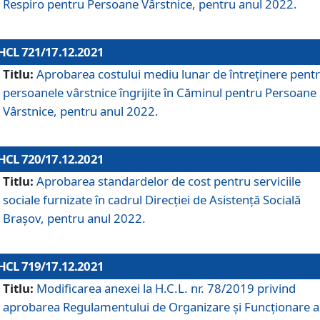
Respiro pentru Persoane Vârstnice, pentru anul 2022.
HCL 721/17.12.2021
Titlu:
Aprobarea costului mediu lunar de întreţinere pent
persoanele vârstnice îngrijite în Căminul pentru Persoane
Vârstnice, pentru anul 2022.
HCL 720/17.12.2021
Titlu:
Aprobarea standardelor de cost pentru serviciile
sociale furnizate în cadrul Direcției de Asistență Socială
Brașov, pentru anul 2022.
HCL 719/17.12.2021
Titlu:
Modificarea anexei la H.C.L. nr. 78/2019 privind
aprobarea Regulamentului de Organizare și Funcționare a