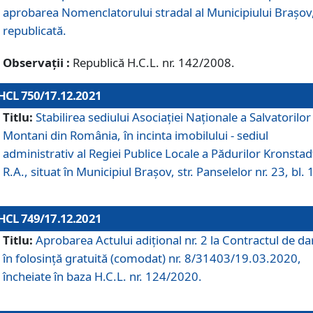
aprobarea Nomenclatorului stradal al Municipiului Braşov
republicată.
Observații :
Republică H.C.L. nr. 142/2008.
HCL 750/17.12.2021
Titlu:
Stabilirea sediului Asociației Naționale a Salvatorilor
Montani din România, în incinta imobilului - sediul
administrativ al Regiei Publice Locale a Pădurilor Kronstad
R.A., situat în Municipiul Braşov, str. Panselelor nr. 23, bl. 
HCL 749/17.12.2021
Titlu:
Aprobarea Actului adițional nr. 2 la Contractul de da
în folosință gratuită (comodat) nr. 8/31403/19.03.2020,
încheiate în baza H.C.L. nr. 124/2020.