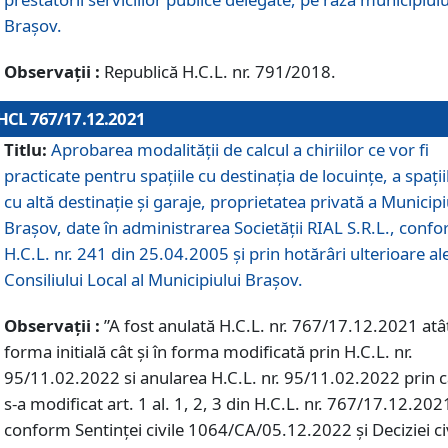
Braşov.
Observații :
Republică H.C.L. nr. 791/2018.
HCL 767/17.12.2021
Titlu:
Aprobarea modalității de calcul a chiriilor ce vor fi
practicate pentru spaţiile cu destinaţia de locuinţe, a spaţii
cu altă destinaţie şi garaje, proprietatea privată a Municipi
Braşov, date în administrarea Societăţii RIAL S.R.L., conf
H.C.L. nr. 241 din 25.04.2005 și prin hotărâri ulterioare al
Consiliului Local al Municipiului Braşov.
Observații :
”A fost anulată H.C.L. nr. 767/17.12.2021 atât
forma initială cât și în forma modificată prin H.C.L. nr.
95/11.02.2022 si anularea H.C.L. nr. 95/11.02.2022 prin 
s-a modificat art. 1 al. 1, 2, 3 din H.C.L. nr. 767/17.12.202
conform Sentinței civile 1064/CA/05.12.2022 și Deciziei ci