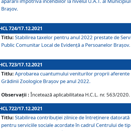
apărării împotriva incendiilor la nivelul U.A.T. al Municipiul
Brașov.
HCL 724/17.12.2021
Titlu:
Stabilirea taxelor pentru anul 2022 prestate de Servi
Public Comunitar Local de Evidență a Persoanelor Braşov.
HCL 723/17.12.2021
Titlu:
Aprobarea cuantumului veniturilor proprii aferente
Grădinii Zoologice Braşov pe anul 2022.
Observații :
Încetează aplicabilitatea H.C.L. nr. 563/2020.
HCL 722/17.12.2021
Titlu:
Stabilirea contribuţiei zilnice de întreținere datorată
pentru serviciile sociale acordate în cadrul Centrului de tip