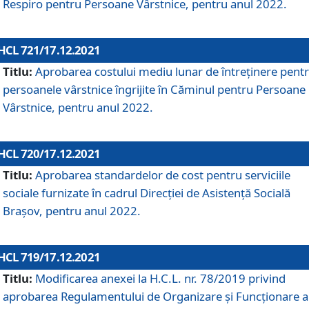
Respiro pentru Persoane Vârstnice, pentru anul 2022.
HCL 721/17.12.2021
Titlu:
Aprobarea costului mediu lunar de întreţinere pent
persoanele vârstnice îngrijite în Căminul pentru Persoane
Vârstnice, pentru anul 2022.
HCL 720/17.12.2021
Titlu:
Aprobarea standardelor de cost pentru serviciile
sociale furnizate în cadrul Direcției de Asistență Socială
Brașov, pentru anul 2022.
HCL 719/17.12.2021
Titlu:
Modificarea anexei la H.C.L. nr. 78/2019 privind
aprobarea Regulamentului de Organizare și Funcționare a