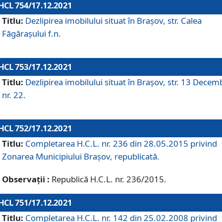
HCL 754/17.12.2021
Titlu:
Dezlipirea imobilului situat în Brașov, str. Calea
Făgărașului f.n.
HCL 753/17.12.2021
Titlu:
Dezlipirea imobilului situat în Brașov, str. 13 Decem
nr. 22.
HCL 752/17.12.2021
Titlu:
Completarea H.C.L. nr. 236 din 28.05.2015 privind
Zonarea Municipiului Braşov, republicată.
Observații :
Republică H.C.L. nr. 236/2015.
HCL 751/17.12.2021
Titlu:
Completarea H.C.L. nr. 142 din 25.02.2008 privind