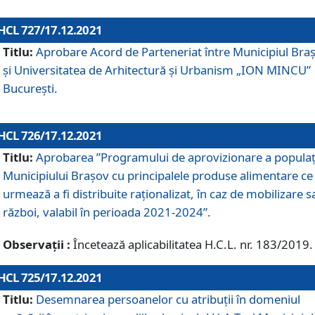
HCL 727/17.12.2021
Titlu:
Aprobare Acord de Parteneriat între Municipiul Bra
și Universitatea de Arhitectură și Urbanism „ION MINCU”
București.
HCL 726/17.12.2021
Titlu:
Aprobarea ”Programului de aprovizionare a populaț
Municipiului Braşov cu principalele produse alimentare ce
urmează a fi distribuite raționalizat, în caz de mobilizare s
război, valabil în perioada 2021-2024”.
Observații :
Încetează aplicabilitatea H.C.L. nr. 183/2019.
HCL 725/17.12.2021
Titlu:
Desemnarea persoanelor cu atribuții în domeniul