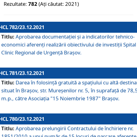
Rezultate:
782
(Ați căutat: 2021)
HCL 782/23.12.2021
Titlu:
Aprobarea documentației și a indicatorilor tehnico-
economici aferenți realizării obiectivului de investiții Spital
Clinic Regional de Urgență Brașov.
HCL 781/23.12.2021
Titlu:
Darea în folosinţă gratuită a spaţiului cu altă destina
situat în Braşov, str. Mureşenilor nr. 5, în suprafaţă de 78,
m.p., către Asociaţia "15 Noiembrie 1987" Braşov.
HCL 780/23.12.2021
Titlu:
Aprobarea prelungirii Contractului de închiriere nr.
1851/2010 a unui număr de 15 locuri de parcare aferente