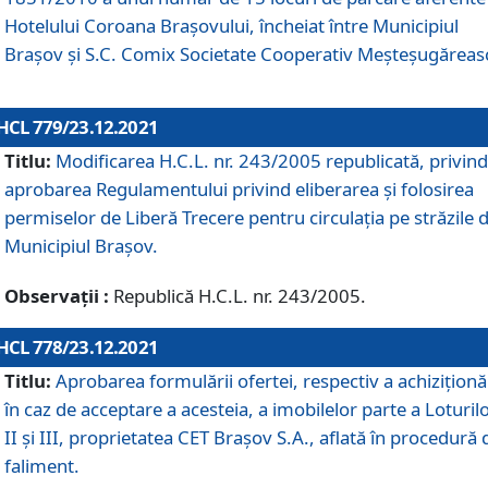
Hotelului Coroana Brașovului, încheiat între Municipiul
Braşov şi S.C. Comix Societate Cooperativ Meșteșugăreas
HCL 779/23.12.2021
Titlu:
Modificarea H.C.L. nr. 243/2005 republicată, privind
aprobarea Regulamentului privind eliberarea şi folosirea
permiselor de Liberă Trecere pentru circulația pe străzile 
Municipiul Braşov.
Observații :
Republică H.C.L. nr. 243/2005.
HCL 778/23.12.2021
Titlu:
Aprobarea formulării ofertei, respectiv a achiziționăr
în caz de acceptare a acesteia, a imobilelor parte a Loturilo
II și III, proprietatea CET Brașov S.A., aflată în procedură 
faliment.