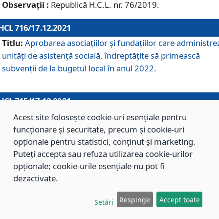
Observații :
Republică H.C.L. nr. 76/2019.
HCL 716/17.12.2021
Titlu:
Aprobarea asociaţiilor şi fundaţiilor care administre
unităţi de asistenţă socială, îndreptăţite să primească
subvenţii de la bugetul local în anul 2022.
HCL 715/17.12.2021
Titlu:
Aprobarea Planului de acţiuni sau lucrări de interes
Acest site folosește cookie-uri esențiale pentru
local pentru anul 2022.
funcționare și securitate, precum și cookie-uri
opționale pentru statistici, conținut și marketing.
Puteți accepta sau refuza utilizarea cookie-urilor
HCL 714/17.12.2021
opționale; cookie-urile esențiale nu pot fi
Titlu:
Modificarea Anexei la H.C.L. nr. 709/2020 privind
dezactivate.
aprobarea Regulamentului de Organizare şi Funcţionare a
Respinge
Accept toate
Direcţiei de Asistenţă Socială Braşov.
Setări