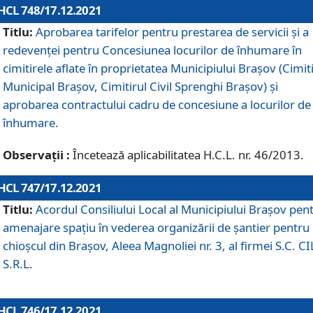
HCL 748/17.12.2021
Titlu:
Aprobarea tarifelor pentru prestarea de servicii şi a
redevenţei pentru Concesiunea locurilor de înhumare în
cimitirele aflate în proprietatea Municipiului Braşov (Cimit
Municipal Braşov, Cimitirul Civil Sprenghi Braşov) şi
aprobarea contractului cadru de concesiune a locurilor de
înhumare.
Observații :
Încetează aplicabilitatea H.C.L. nr. 46/2013.
HCL 747/17.12.2021
Titlu:
Acordul Consiliului Local al Municipiului Braşov pen
amenajare spațiu în vederea organizării de șantier pentru
chioșcul din Brașov, Aleea Magnoliei nr. 3, al firmei S.C. C
S.R.L.
HCL 746/17.12.2021