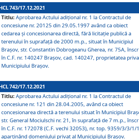
HCL 743/17.12.2021
Titlu:
Aprobarea Actului adiţional nr. 1 la Contractul de
concesiune nr. 20125 din 29.05.1997 având ca obiect
cedarea și concesionarea directă, fără licitație publică a
terenului în suprafață de 2000 m.p., situat în Municipiul
Brașov, str. Constantin Dobrogeanu Gherea, nr. 75A, înscr
în C.F. nr. 140247 Brașov, cad. 140247, proprietatea priva
Municipiului Brașov.
HCL 742/17.12.2021
Titlu:
Aprobarea Actului adiţional nr. 1 la Contractul de
concesiune nr. 121 din 28.04.2005, având ca obiect
concesionarea directă a terenului situat în Municipiul Braș
str. General Mociulschi nr. 21, în suprafață de 7 m.p., înscr
în C.F. nr. 172078 (C.F. vechi 32053), nr. top. 9359/3/3/1/
aparținând domeniului privat al Municipiului Brașov.