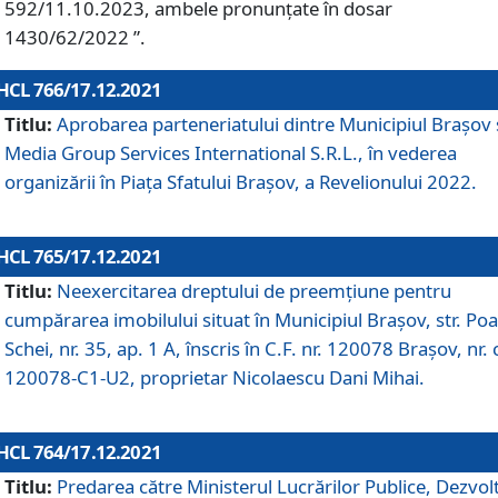
592/11.10.2023, ambele pronunțate în dosar
1430/62/2022 ”.
HCL 766/17.12.2021
Titlu:
Aprobarea parteneriatului dintre Municipiul Brașov 
Media Group Services International S.R.L., în vederea
organizării în Piața Sfatului Brașov, a Revelionului 2022.
HCL 765/17.12.2021
Titlu:
Neexercitarea dreptului de preemţiune pentru
cumpărarea imobilului situat în Municipiul Braşov, str. Poa
Schei, nr. 35, ap. 1 A, înscris în C.F. nr. 120078 Brașov, nr. 
120078-C1-U2, proprietar Nicolaescu Dani Mihai.
HCL 764/17.12.2021
Titlu:
Predarea către Ministerul Lucrărilor Publice, Dezvolt