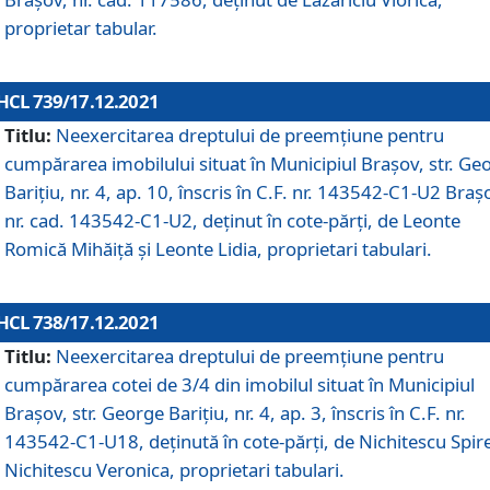
proprietar tabular.
HCL 739/17.12.2021
Titlu:
Neexercitarea dreptului de preemţiune pentru
cumpărarea imobilului situat în Municipiul Braşov, str. Ge
Barițiu, nr. 4, ap. 10, înscris în C.F. nr. 143542-C1-U2 Braș
nr. cad. 143542-C1-U2, deținut în cote-părți, de Leonte
Romică Mihăiță și Leonte Lidia, proprietari tabulari.
HCL 738/17.12.2021
Titlu:
Neexercitarea dreptului de preemţiune pentru
cumpărarea cotei de 3/4 din imobilul situat în Municipiul
Braşov, str. George Barițiu, nr. 4, ap. 3, înscris în C.F. nr.
143542-C1-U18, deținută în cote-părți, de Nichitescu Spire
Nichitescu Veronica, proprietari tabulari.