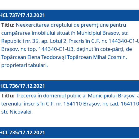
HCL 737/17.12.2021
Titlu:
Neexercitarea dreptului de preemţiune pentru
cumpărarea imobilului situat în Municipiul Braşov, str.
Republicii nr. 35, ap. Lotul 2, înscris în C.F. nr. 144340-C1
Brașov, nr. top. 144340-C1-U3, deținut în cote-părți, de
Topârcean Elena Teodora și Topârcean Mihai Cosmin,
proprietari tabulari.
HCL 736/17.12.2021
Titlu:
Trecerea în domeniul public al Municipiului Braşov, 
terenului înscris în C.F. nr. 164110 Brașov, nr. cad. 164110
str. Nicovalei.
HCL 735/17.12.2021