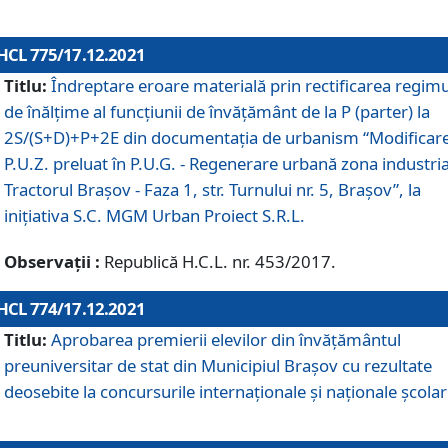
HCL 775/17.12.2021
Titlu:
Îndreptare eroare materială prin rectificarea regimu
de înălţime al funcţiunii de învăţământ de la P (parter) la
2S/(S+D)+P+2E din documentaţia de urbanism “Modificar
P.U.Z. preluat în P.U.G. - Regenerare urbană zona industria
Tractorul Braşov - Faza 1, str. Turnului nr. 5, Braşov”, la
iniţiativa S.C. MGM Urban Proiect S.R.L.
Observații :
Republică H.C.L. nr. 453/2017.
HCL 774/17.12.2021
Titlu:
Aprobarea premierii elevilor din învățământul
preuniversitar de stat din Municipiul Brașov cu rezultate
deosebite la concursurile internaționale și naționale școlar