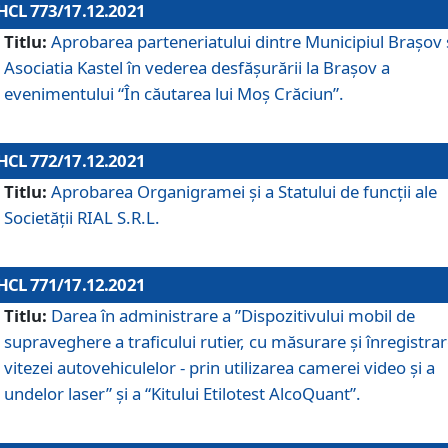
HCL 773/17.12.2021
Titlu:
Aprobarea parteneriatului dintre Municipiul Brașov 
Asociatia Kastel în vederea desfăşurării la Brașov a
evenimentului “În căutarea lui Moș Crăciun”.
HCL 772/17.12.2021
Titlu:
Aprobarea Organigramei şi a Statului de funcţii ale
Societăţii RIAL S.R.L.
HCL 771/17.12.2021
Titlu:
Darea în administrare a ”Dispozitivului mobil de
supraveghere a traficului rutier, cu măsurare și înregistrar
vitezei autovehiculelor - prin utilizarea camerei video și a
undelor laser” și a “Kitului Etilotest AlcoQuant”.