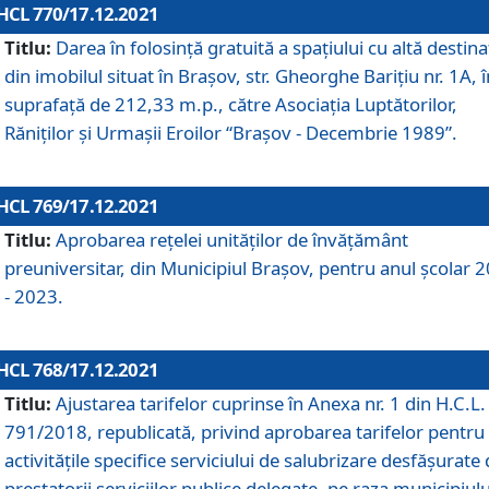
HCL 770/17.12.2021
Titlu:
Darea în folosinţă gratuită a spaţiului cu altă destina
din imobilul situat în Braşov, str. Gheorghe Bariţiu nr. 1A, î
suprafaţă de 212,33 m.p., către Asociaţia Luptătorilor,
Răniţilor şi Urmaşii Eroilor “Braşov - Decembrie 1989”.
HCL 769/17.12.2021
Titlu:
Aprobarea reţelei unităţilor de învăţământ
preuniversitar, din Municipiul Braşov, pentru anul şcolar 
- 2023.
HCL 768/17.12.2021
Titlu:
Ajustarea tarifelor cuprinse în Anexa nr. 1 din H.C.L. 
791/2018, republicată, privind aprobarea tarifelor pentru
activităţile specifice serviciului de salubrizare desfăşurate
prestatorii serviciilor publice delegate, pe raza municipiulu