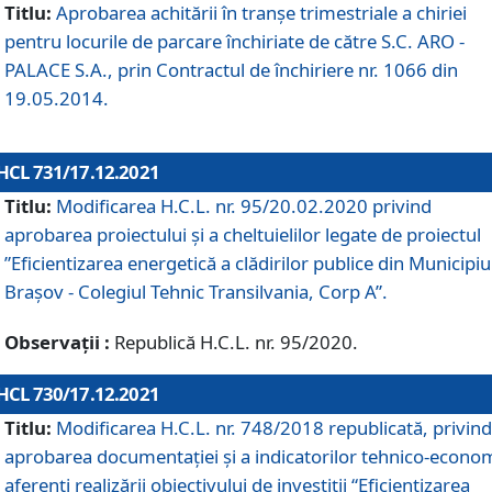
Titlu:
Aprobarea achitării în tranșe trimestriale a chiriei
pentru locurile de parcare închiriate de către S.C. ARO -
PALACE S.A., prin Contractul de închiriere nr. 1066 din
19.05.2014.
HCL 731/17.12.2021
Titlu:
Modificarea H.C.L. nr. 95/20.02.2020 privind
aprobarea proiectului și a cheltuielilor legate de proiectul
”Eficientizarea energetică a clădirilor publice din Municipiu
Brașov - Colegiul Tehnic Transilvania, Corp A”.
Observații :
Republică H.C.L. nr. 95/2020.
HCL 730/17.12.2021
Titlu:
Modificarea H.C.L. nr. 748/2018 republicată, privind
aprobarea documentației și a indicatorilor tehnico-econom
aferenți realizării obiectivului de investiții “Eficientizarea