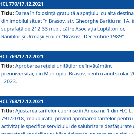
HCL 770/17.12.2021
Titlu:
Darea în folosinţă gratuită a spaţiului cu altă destina
din imobilul situat în Braşov, str. Gheorghe Bariţiu nr. 1A, î
suprafaţă de 212,33 m.p., către Asociaţia Luptătorilor,
Răniţilor şi Urmaşii Eroilor “Braşov - Decembrie 1989”.
HCL 769/17.12.2021
Titlu:
Aprobarea reţelei unităţilor de învăţământ
preuniversitar, din Municipiul Braşov, pentru anul şcolar 
- 2023.
HCL 768/17.12.2021
Titlu:
Ajustarea tarifelor cuprinse în Anexa nr. 1 din H.C.L. 
791/2018, republicată, privind aprobarea tarifelor pentru
activităţile specifice serviciului de salubrizare desfăşurate
prestatorii serviciilor publice delegate, pe raza municipiulu