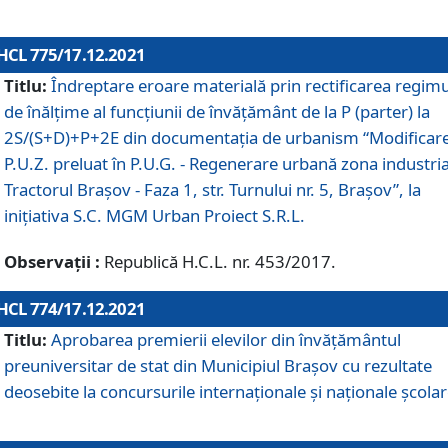
HCL 775/17.12.2021
Titlu:
Îndreptare eroare materială prin rectificarea regimu
de înălţime al funcţiunii de învăţământ de la P (parter) la
2S/(S+D)+P+2E din documentaţia de urbanism “Modificar
P.U.Z. preluat în P.U.G. - Regenerare urbană zona industria
Tractorul Braşov - Faza 1, str. Turnului nr. 5, Braşov”, la
iniţiativa S.C. MGM Urban Proiect S.R.L.
Observații :
Republică H.C.L. nr. 453/2017.
HCL 774/17.12.2021
Titlu:
Aprobarea premierii elevilor din învățământul
preuniversitar de stat din Municipiul Brașov cu rezultate
deosebite la concursurile internaționale și naționale școlar