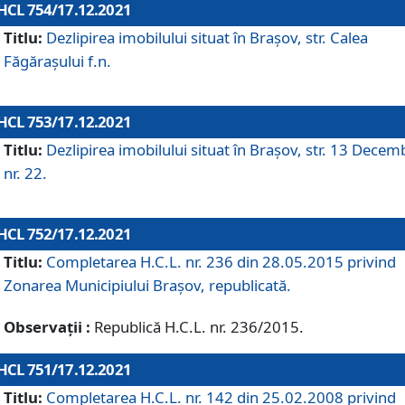
HCL 754/17.12.2021
Titlu:
Dezlipirea imobilului situat în Brașov, str. Calea
Făgărașului f.n.
HCL 753/17.12.2021
Titlu:
Dezlipirea imobilului situat în Brașov, str. 13 Decem
nr. 22.
HCL 752/17.12.2021
Titlu:
Completarea H.C.L. nr. 236 din 28.05.2015 privind
Zonarea Municipiului Braşov, republicată.
Observații :
Republică H.C.L. nr. 236/2015.
HCL 751/17.12.2021
Titlu:
Completarea H.C.L. nr. 142 din 25.02.2008 privind