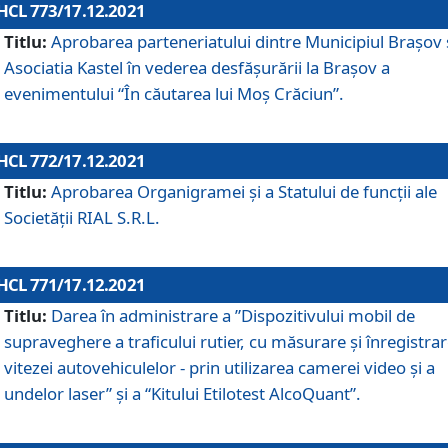
HCL 773/17.12.2021
Titlu:
Aprobarea parteneriatului dintre Municipiul Brașov 
Asociatia Kastel în vederea desfăşurării la Brașov a
evenimentului “În căutarea lui Moș Crăciun”.
HCL 772/17.12.2021
Titlu:
Aprobarea Organigramei şi a Statului de funcţii ale
Societăţii RIAL S.R.L.
HCL 771/17.12.2021
Titlu:
Darea în administrare a ”Dispozitivului mobil de
supraveghere a traficului rutier, cu măsurare și înregistrar
vitezei autovehiculelor - prin utilizarea camerei video și a
undelor laser” și a “Kitului Etilotest AlcoQuant”.