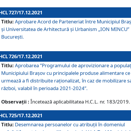
HCL 727/17.12.2021
Titlu:
Aprobare Acord de Parteneriat între Municipiul Bra
și Universitatea de Arhitectură și Urbanism „ION MINCU”
București.
HCL 726/17.12.2021
Titlu:
Aprobarea ”Programului de aprovizionare a populaț
Municipiului Braşov cu principalele produse alimentare ce
urmează a fi distribuite raționalizat, în caz de mobilizare s
război, valabil în perioada 2021-2024”.
Observații :
Încetează aplicabilitatea H.C.L. nr. 183/2019.
HCL 725/17.12.2021
Titlu:
Desemnarea persoanelor cu atribuții în domeniul