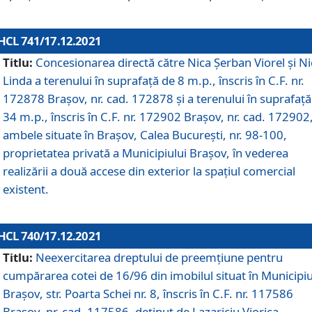
HCL 741/17.12.2021
Titlu:
Concesionarea directă către Nica Șerban Viorel și Ni
Linda a terenului în suprafață de 8 m.p., înscris în C.F. nr.
172878 Brașov, nr. cad. 172878 și a terenului în suprafață
34 m.p., înscris în C.F. nr. 172902 Brașov, nr. cad. 172902
ambele situate în Brașov, Calea București, nr. 98-100,
proprietatea privată a Municipiului Brașov, în vederea
realizării a două accese din exterior la spațiul comercial
existent.
HCL 740/17.12.2021
Titlu:
Neexercitarea dreptului de preemţiune pentru
cumpărarea cotei de 16/96 din imobilul situat în Municipiu
Braşov, str. Poarta Schei nr. 8, înscris în C.F. nr. 117586
Brașov, nr. cad. 117586, deținut de Lazariciu Viorica,