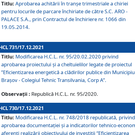
Titlu:
Aprobarea achitării în tranșe trimestriale a chiriei
pentru locurile de parcare închiriate de către S.C. ARO -
PALACE S.A., prin Contractul de închiriere nr. 1066 din
19.05.2014.
HCL 731/17.12.2021
Titlu:
Modificarea H.C.L. nr. 95/20.02.2020 privind
aprobarea proiectului și a cheltuielilor legate de proiectul
”Eficientizarea energetică a clădirilor publice din Municipiu
Brașov - Colegiul Tehnic Transilvania, Corp A”.
Observații :
Republică H.C.L. nr. 95/2020.
HCL 730/17.12.2021
Titlu:
Modificarea H.C.L. nr. 748/2018 republicată, privind
aprobarea documentației și a indicatorilor tehnico-econom
aferenți realizării obiectivului de investiții “Eficientizarea