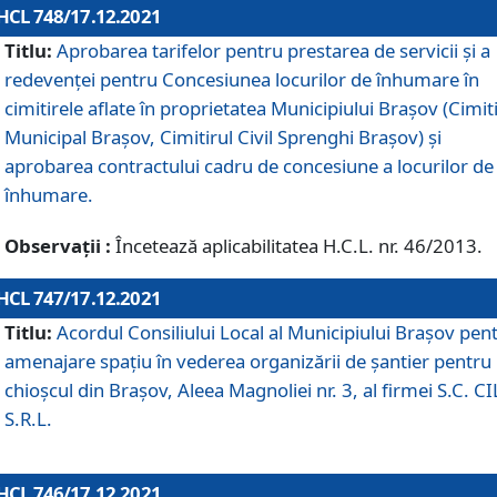
HCL 748/17.12.2021
Titlu:
Aprobarea tarifelor pentru prestarea de servicii şi a
redevenţei pentru Concesiunea locurilor de înhumare în
cimitirele aflate în proprietatea Municipiului Braşov (Cimit
Municipal Braşov, Cimitirul Civil Sprenghi Braşov) şi
aprobarea contractului cadru de concesiune a locurilor de
înhumare.
Observații :
Încetează aplicabilitatea H.C.L. nr. 46/2013.
HCL 747/17.12.2021
Titlu:
Acordul Consiliului Local al Municipiului Braşov pen
amenajare spațiu în vederea organizării de șantier pentru
chioșcul din Brașov, Aleea Magnoliei nr. 3, al firmei S.C. C
S.R.L.
HCL 746/17.12.2021