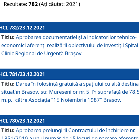
Rezultate:
782
(Ați căutat: 2021)
HCL 782/23.12.2021
Titlu:
Aprobarea documentației și a indicatorilor tehnico-
economici aferenți realizării obiectivului de investiții Spital
Clinic Regional de Urgență Brașov.
HCL 781/23.12.2021
Titlu:
Darea în folosinţă gratuită a spaţiului cu altă destina
situat în Braşov, str. Mureşenilor nr. 5, în suprafaţă de 78,
m.p., către Asociaţia "15 Noiembrie 1987" Braşov.
HCL 780/23.12.2021
Titlu:
Aprobarea prelungirii Contractului de închiriere nr.
1851/2010 a unui număr de 15 locuri de parcare aferente