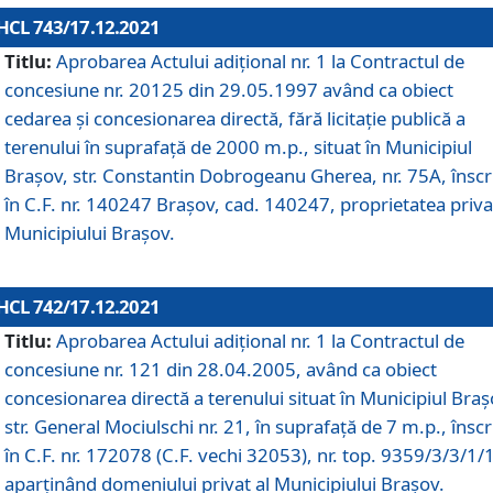
HCL 743/17.12.2021
Titlu:
Aprobarea Actului adiţional nr. 1 la Contractul de
concesiune nr. 20125 din 29.05.1997 având ca obiect
cedarea și concesionarea directă, fără licitație publică a
terenului în suprafață de 2000 m.p., situat în Municipiul
Brașov, str. Constantin Dobrogeanu Gherea, nr. 75A, înscr
în C.F. nr. 140247 Brașov, cad. 140247, proprietatea priva
Municipiului Brașov.
HCL 742/17.12.2021
Titlu:
Aprobarea Actului adiţional nr. 1 la Contractul de
concesiune nr. 121 din 28.04.2005, având ca obiect
concesionarea directă a terenului situat în Municipiul Braș
str. General Mociulschi nr. 21, în suprafață de 7 m.p., înscr
în C.F. nr. 172078 (C.F. vechi 32053), nr. top. 9359/3/3/1/
aparținând domeniului privat al Municipiului Brașov.