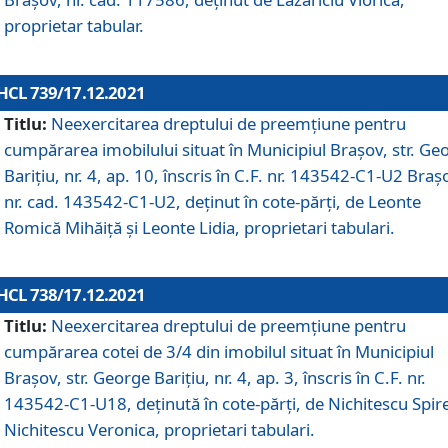
proprietar tabular.
HCL 739/17.12.2021
Titlu:
Neexercitarea dreptului de preemţiune pentru
cumpărarea imobilului situat în Municipiul Braşov, str. Ge
Barițiu, nr. 4, ap. 10, înscris în C.F. nr. 143542-C1-U2 Braș
nr. cad. 143542-C1-U2, deținut în cote-părți, de Leonte
Romică Mihăiță și Leonte Lidia, proprietari tabulari.
HCL 738/17.12.2021
Titlu:
Neexercitarea dreptului de preemţiune pentru
cumpărarea cotei de 3/4 din imobilul situat în Municipiul
Braşov, str. George Barițiu, nr. 4, ap. 3, înscris în C.F. nr.
143542-C1-U18, deținută în cote-părți, de Nichitescu Spire
Nichitescu Veronica, proprietari tabulari.