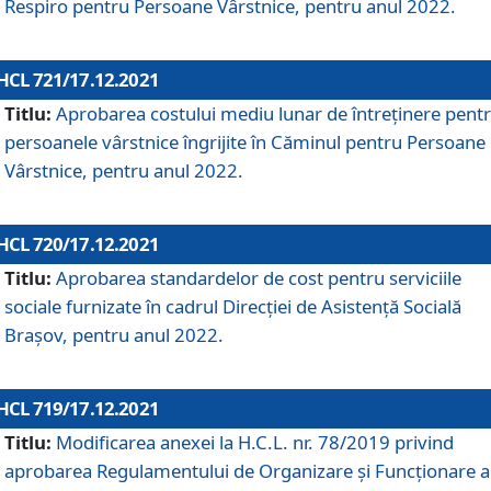
Respiro pentru Persoane Vârstnice, pentru anul 2022.
HCL 721/17.12.2021
Titlu:
Aprobarea costului mediu lunar de întreţinere pent
persoanele vârstnice îngrijite în Căminul pentru Persoane
Vârstnice, pentru anul 2022.
HCL 720/17.12.2021
Titlu:
Aprobarea standardelor de cost pentru serviciile
sociale furnizate în cadrul Direcției de Asistență Socială
Brașov, pentru anul 2022.
HCL 719/17.12.2021
Titlu:
Modificarea anexei la H.C.L. nr. 78/2019 privind
aprobarea Regulamentului de Organizare și Funcționare a