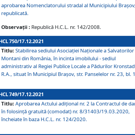
aprobarea Nomenclatorului stradal al Municipiului Braşov
republicată.
Observații :
Republică H.C.L. nr. 142/2008.
HCL 750/17.12.2021
Titlu:
Stabilirea sediului Asociației Naționale a Salvatorilor
Montani din România, în incinta imobilului - sediul
administrativ al Regiei Publice Locale a Pădurilor Kronstad
R.A., situat în Municipiul Braşov, str. Panselelor nr. 23, bl. 
HCL 749/17.12.2021
Titlu:
Aprobarea Actului adițional nr. 2 la Contractul de da
în folosință gratuită (comodat) nr. 8/31403/19.03.2020,
încheiate în baza H.C.L. nr. 124/2020.