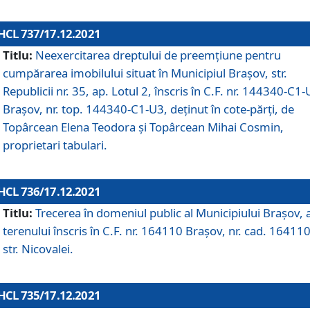
HCL 737/17.12.2021
Titlu:
Neexercitarea dreptului de preemţiune pentru
cumpărarea imobilului situat în Municipiul Braşov, str.
Republicii nr. 35, ap. Lotul 2, înscris în C.F. nr. 144340-C1
Brașov, nr. top. 144340-C1-U3, deținut în cote-părți, de
Topârcean Elena Teodora și Topârcean Mihai Cosmin,
proprietari tabulari.
HCL 736/17.12.2021
Titlu:
Trecerea în domeniul public al Municipiului Braşov, 
terenului înscris în C.F. nr. 164110 Brașov, nr. cad. 164110
str. Nicovalei.
HCL 735/17.12.2021