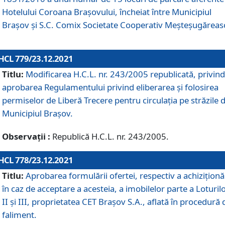
Hotelului Coroana Brașovului, încheiat între Municipiul
Braşov şi S.C. Comix Societate Cooperativ Meșteșugăreas
HCL 779/23.12.2021
Titlu:
Modificarea H.C.L. nr. 243/2005 republicată, privind
aprobarea Regulamentului privind eliberarea şi folosirea
permiselor de Liberă Trecere pentru circulația pe străzile 
Municipiul Braşov.
Observații :
Republică H.C.L. nr. 243/2005.
HCL 778/23.12.2021
Titlu:
Aprobarea formulării ofertei, respectiv a achiziționăr
în caz de acceptare a acesteia, a imobilelor parte a Loturilo
II și III, proprietatea CET Brașov S.A., aflată în procedură 
faliment.