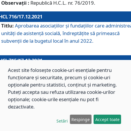
Observații :
Republică H.C.L. nr. 76/2019.
HCL 716/17.12.2021
Titlu:
Aprobarea asociaţiilor şi fundaţiilor care administre
unităţi de asistenţă socială, îndreptăţite să primească
subvenţii de la bugetul local în anul 2022.
HCL 715/17.12.2021
Titlu:
Aprobarea Planului de acţiuni sau lucrări de interes
Acest site folosește cookie-uri esențiale pentru
local pentru anul 2022.
funcționare și securitate, precum și cookie-uri
opționale pentru statistici, conținut și marketing.
Puteți accepta sau refuza utilizarea cookie-urilor
HCL 714/17.12.2021
opționale; cookie-urile esențiale nu pot fi
Titlu:
Modificarea Anexei la H.C.L. nr. 709/2020 privind
dezactivate.
aprobarea Regulamentului de Organizare şi Funcţionare a
Respinge
Accept toate
Direcţiei de Asistenţă Socială Braşov.
Setări