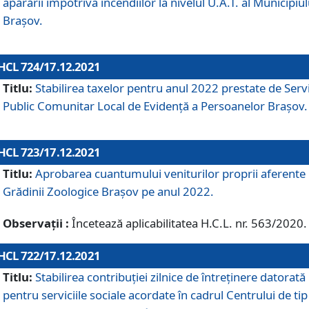
apărării împotriva incendiilor la nivelul U.A.T. al Municipiul
Brașov.
HCL 724/17.12.2021
Titlu:
Stabilirea taxelor pentru anul 2022 prestate de Servi
Public Comunitar Local de Evidență a Persoanelor Braşov.
HCL 723/17.12.2021
Titlu:
Aprobarea cuantumului veniturilor proprii aferente
Grădinii Zoologice Braşov pe anul 2022.
Observații :
Încetează aplicabilitatea H.C.L. nr. 563/2020.
HCL 722/17.12.2021
Titlu:
Stabilirea contribuţiei zilnice de întreținere datorată
pentru serviciile sociale acordate în cadrul Centrului de tip