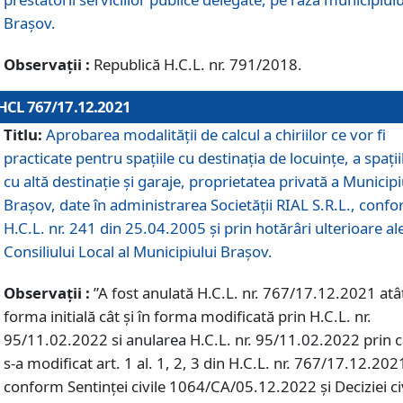
Braşov.
Observații :
Republică H.C.L. nr. 791/2018.
HCL 767/17.12.2021
Titlu:
Aprobarea modalității de calcul a chiriilor ce vor fi
practicate pentru spaţiile cu destinaţia de locuinţe, a spaţii
cu altă destinaţie şi garaje, proprietatea privată a Municipi
Braşov, date în administrarea Societăţii RIAL S.R.L., conf
H.C.L. nr. 241 din 25.04.2005 și prin hotărâri ulterioare al
Consiliului Local al Municipiului Braşov.
Observații :
”A fost anulată H.C.L. nr. 767/17.12.2021 atât
forma initială cât și în forma modificată prin H.C.L. nr.
95/11.02.2022 si anularea H.C.L. nr. 95/11.02.2022 prin 
s-a modificat art. 1 al. 1, 2, 3 din H.C.L. nr. 767/17.12.202
conform Sentinței civile 1064/CA/05.12.2022 și Deciziei ci