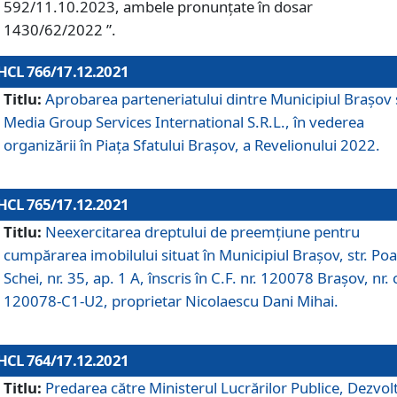
592/11.10.2023, ambele pronunțate în dosar
1430/62/2022 ”.
HCL 766/17.12.2021
Titlu:
Aprobarea parteneriatului dintre Municipiul Brașov 
Media Group Services International S.R.L., în vederea
organizării în Piața Sfatului Brașov, a Revelionului 2022.
HCL 765/17.12.2021
Titlu:
Neexercitarea dreptului de preemţiune pentru
cumpărarea imobilului situat în Municipiul Braşov, str. Poa
Schei, nr. 35, ap. 1 A, înscris în C.F. nr. 120078 Brașov, nr. 
120078-C1-U2, proprietar Nicolaescu Dani Mihai.
HCL 764/17.12.2021
Titlu:
Predarea către Ministerul Lucrărilor Publice, Dezvolt