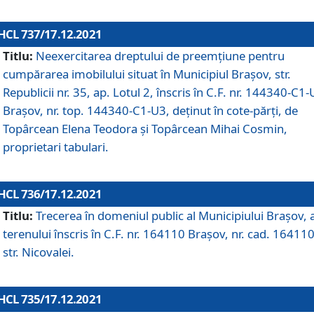
HCL 737/17.12.2021
Titlu:
Neexercitarea dreptului de preemţiune pentru
cumpărarea imobilului situat în Municipiul Braşov, str.
Republicii nr. 35, ap. Lotul 2, înscris în C.F. nr. 144340-C1
Brașov, nr. top. 144340-C1-U3, deținut în cote-părți, de
Topârcean Elena Teodora și Topârcean Mihai Cosmin,
proprietari tabulari.
HCL 736/17.12.2021
Titlu:
Trecerea în domeniul public al Municipiului Braşov, 
terenului înscris în C.F. nr. 164110 Brașov, nr. cad. 164110
str. Nicovalei.
HCL 735/17.12.2021