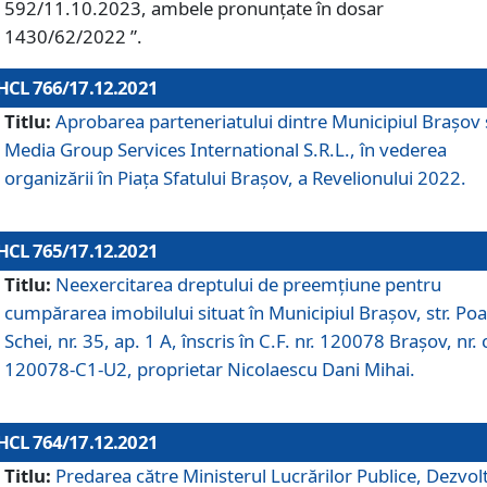
592/11.10.2023, ambele pronunțate în dosar
1430/62/2022 ”.
HCL 766/17.12.2021
Titlu:
Aprobarea parteneriatului dintre Municipiul Brașov 
Media Group Services International S.R.L., în vederea
organizării în Piața Sfatului Brașov, a Revelionului 2022.
HCL 765/17.12.2021
Titlu:
Neexercitarea dreptului de preemţiune pentru
cumpărarea imobilului situat în Municipiul Braşov, str. Poa
Schei, nr. 35, ap. 1 A, înscris în C.F. nr. 120078 Brașov, nr. 
120078-C1-U2, proprietar Nicolaescu Dani Mihai.
HCL 764/17.12.2021
Titlu:
Predarea către Ministerul Lucrărilor Publice, Dezvolt