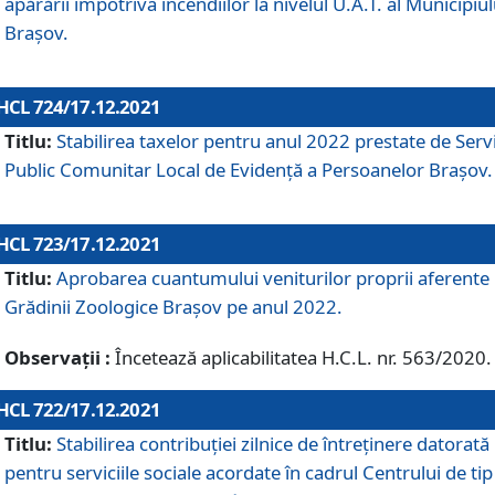
apărării împotriva incendiilor la nivelul U.A.T. al Municipiul
Brașov.
HCL 724/17.12.2021
Titlu:
Stabilirea taxelor pentru anul 2022 prestate de Servi
Public Comunitar Local de Evidență a Persoanelor Braşov.
HCL 723/17.12.2021
Titlu:
Aprobarea cuantumului veniturilor proprii aferente
Grădinii Zoologice Braşov pe anul 2022.
Observații :
Încetează aplicabilitatea H.C.L. nr. 563/2020.
HCL 722/17.12.2021
Titlu:
Stabilirea contribuţiei zilnice de întreținere datorată
pentru serviciile sociale acordate în cadrul Centrului de tip