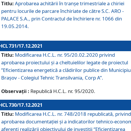
Titlu:
Aprobarea achitării în tranșe trimestriale a chiriei
pentru locurile de parcare închiriate de către S.C. ARO -
PALACE S.A., prin Contractul de închiriere nr. 1066 din
19.05.2014.
HCL 731/17.12.2021
Titlu:
Modificarea H.C.L. nr. 95/20.02.2020 privind
aprobarea proiectului și a cheltuielilor legate de proiectul
”Eficientizarea energetică a clădirilor publice din Municipiu
Brașov - Colegiul Tehnic Transilvania, Corp A”.
Observații :
Republică H.C.L. nr. 95/2020.
HCL 730/17.12.2021
Titlu:
Modificarea H.C.L. nr. 748/2018 republicată, privind
aprobarea documentației și a indicatorilor tehnico-econom
aferenți realizării obiectivului de investiții “Eficientizarea