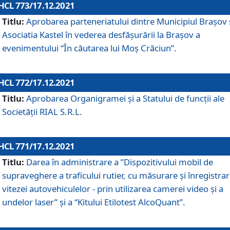
HCL 773/17.12.2021
Titlu:
Aprobarea parteneriatului dintre Municipiul Brașov 
Asociatia Kastel în vederea desfăşurării la Brașov a
evenimentului “În căutarea lui Moș Crăciun”.
HCL 772/17.12.2021
Titlu:
Aprobarea Organigramei şi a Statului de funcţii ale
Societăţii RIAL S.R.L.
HCL 771/17.12.2021
Titlu:
Darea în administrare a ”Dispozitivului mobil de
supraveghere a traficului rutier, cu măsurare și înregistrar
vitezei autovehiculelor - prin utilizarea camerei video și a
undelor laser” și a “Kitului Etilotest AlcoQuant”.