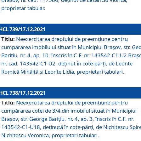
proprietar tabular.
HCL 739/17.12.2021
Titlu:
Neexercitarea dreptului de preemţiune pentru
cumpărarea imobilului situat în Municipiul Braşov, str. Ge
Barițiu, nr. 4, ap. 10, înscris în C.F. nr. 143542-C1-U2 Braș
nr. cad. 143542-C1-U2, deținut în cote-părți, de Leonte
Romică Mihăiță și Leonte Lidia, proprietari tabulari.
HCL 738/17.12.2021
Titlu:
Neexercitarea dreptului de preemţiune pentru
cumpărarea cotei de 3/4 din imobilul situat în Municipiul
Braşov, str. George Barițiu, nr. 4, ap. 3, înscris în C.F. nr.
143542-C1-U18, deținută în cote-părți, de Nichitescu Spire
Nichitescu Veronica, proprietari tabulari.