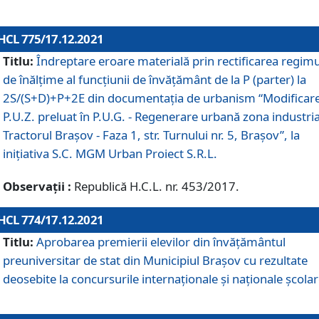
HCL 775/17.12.2021
Titlu:
Îndreptare eroare materială prin rectificarea regimu
de înălţime al funcţiunii de învăţământ de la P (parter) la
2S/(S+D)+P+2E din documentaţia de urbanism “Modificar
P.U.Z. preluat în P.U.G. - Regenerare urbană zona industria
Tractorul Braşov - Faza 1, str. Turnului nr. 5, Braşov”, la
iniţiativa S.C. MGM Urban Proiect S.R.L.
Observații :
Republică H.C.L. nr. 453/2017.
HCL 774/17.12.2021
Titlu:
Aprobarea premierii elevilor din învățământul
preuniversitar de stat din Municipiul Brașov cu rezultate
deosebite la concursurile internaționale și naționale școlar