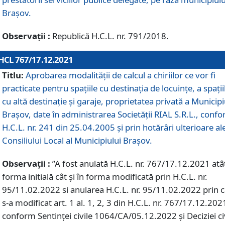
Braşov.
Observații :
Republică H.C.L. nr. 791/2018.
HCL 767/17.12.2021
Titlu:
Aprobarea modalității de calcul a chiriilor ce vor fi
practicate pentru spaţiile cu destinaţia de locuinţe, a spaţii
cu altă destinaţie şi garaje, proprietatea privată a Municipi
Braşov, date în administrarea Societăţii RIAL S.R.L., conf
H.C.L. nr. 241 din 25.04.2005 și prin hotărâri ulterioare al
Consiliului Local al Municipiului Braşov.
Observații :
”A fost anulată H.C.L. nr. 767/17.12.2021 atât
forma initială cât și în forma modificată prin H.C.L. nr.
95/11.02.2022 si anularea H.C.L. nr. 95/11.02.2022 prin 
s-a modificat art. 1 al. 1, 2, 3 din H.C.L. nr. 767/17.12.202
conform Sentinței civile 1064/CA/05.12.2022 și Deciziei ci