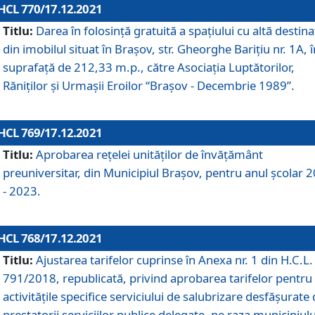
HCL 770/17.12.2021
Titlu:
Darea în folosinţă gratuită a spaţiului cu altă destina
din imobilul situat în Braşov, str. Gheorghe Bariţiu nr. 1A, î
suprafaţă de 212,33 m.p., către Asociaţia Luptătorilor,
Răniţilor şi Urmaşii Eroilor “Braşov - Decembrie 1989”.
HCL 769/17.12.2021
Titlu:
Aprobarea reţelei unităţilor de învăţământ
preuniversitar, din Municipiul Braşov, pentru anul şcolar 
- 2023.
HCL 768/17.12.2021
Titlu:
Ajustarea tarifelor cuprinse în Anexa nr. 1 din H.C.L. 
791/2018, republicată, privind aprobarea tarifelor pentru
activităţile specifice serviciului de salubrizare desfăşurate
prestatorii serviciilor publice delegate, pe raza municipiulu