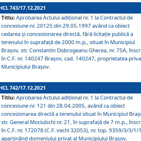
HCL 743/17.12.2021
Titlu:
Aprobarea Actului adiţional nr. 1 la Contractul de
concesiune nr. 20125 din 29.05.1997 având ca obiect
cedarea și concesionarea directă, fără licitație publică a
terenului în suprafață de 2000 m.p., situat în Municipiul
Brașov, str. Constantin Dobrogeanu Gherea, nr. 75A, înscr
în C.F. nr. 140247 Brașov, cad. 140247, proprietatea priva
Municipiului Brașov.
HCL 742/17.12.2021
Titlu:
Aprobarea Actului adiţional nr. 1 la Contractul de
concesiune nr. 121 din 28.04.2005, având ca obiect
concesionarea directă a terenului situat în Municipiul Braș
str. General Mociulschi nr. 21, în suprafață de 7 m.p., înscr
în C.F. nr. 172078 (C.F. vechi 32053), nr. top. 9359/3/3/1/
aparținând domeniului privat al Municipiului Brașov.