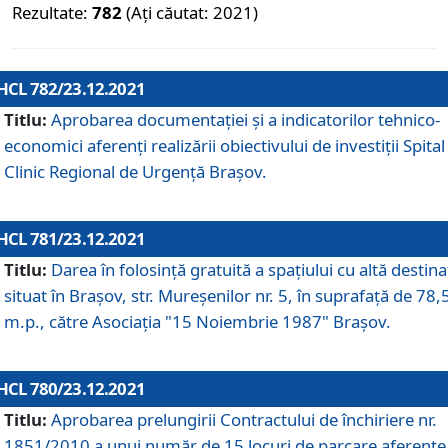
Rezultate:
782
(Ați căutat: 2021)
HCL 782/23.12.2021
Titlu:
Aprobarea documentației și a indicatorilor tehnico-
economici aferenți realizării obiectivului de investiții Spital
Clinic Regional de Urgență Brașov.
HCL 781/23.12.2021
Titlu:
Darea în folosinţă gratuită a spaţiului cu altă destina
situat în Braşov, str. Mureşenilor nr. 5, în suprafaţă de 78,
m.p., către Asociaţia "15 Noiembrie 1987" Braşov.
HCL 780/23.12.2021
Titlu:
Aprobarea prelungirii Contractului de închiriere nr.
1851/2010 a unui număr de 15 locuri de parcare aferente