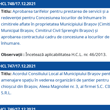
HCL 748/17.12.2021
Titlu:
Aprobarea tarifelor pentru prestarea de servicii şi a
redevenţei pentru Concesiunea locurilor de înhumare în
cimitirele aflate în proprietatea Municipiului Braşov (Cimit
Municipal Braşov, Cimitirul Civil Sprenghi Braşov) şi
aprobarea contractului cadru de concesiune a locurilor de
înhumare.
Observații :
Încetează aplicabilitatea H.C.L. nr. 46/2013.
HCL 747/17.12.2021
Titlu:
Acordul Consiliului Local al Municipiului Braşov pen
amenajare spațiu în vederea organizării de șantier pentru
chioșcul din Brașov, Aleea Magnoliei nr. 3, al firmei S.C. C
S.R.L.
HCL 746/17.12.2021