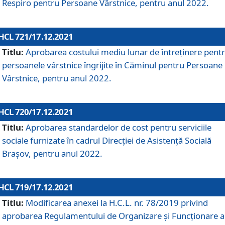
Respiro pentru Persoane Vârstnice, pentru anul 2022.
HCL 721/17.12.2021
Titlu:
Aprobarea costului mediu lunar de întreţinere pent
persoanele vârstnice îngrijite în Căminul pentru Persoane
Vârstnice, pentru anul 2022.
HCL 720/17.12.2021
Titlu:
Aprobarea standardelor de cost pentru serviciile
sociale furnizate în cadrul Direcției de Asistență Socială
Brașov, pentru anul 2022.
HCL 719/17.12.2021
Titlu:
Modificarea anexei la H.C.L. nr. 78/2019 privind
aprobarea Regulamentului de Organizare și Funcționare a