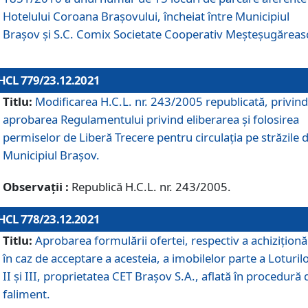
Hotelului Coroana Brașovului, încheiat între Municipiul
Braşov şi S.C. Comix Societate Cooperativ Meșteșugăreas
HCL 779/23.12.2021
Titlu:
Modificarea H.C.L. nr. 243/2005 republicată, privind
aprobarea Regulamentului privind eliberarea şi folosirea
permiselor de Liberă Trecere pentru circulația pe străzile 
Municipiul Braşov.
Observații :
Republică H.C.L. nr. 243/2005.
HCL 778/23.12.2021
Titlu:
Aprobarea formulării ofertei, respectiv a achiziționăr
în caz de acceptare a acesteia, a imobilelor parte a Loturilo
II și III, proprietatea CET Brașov S.A., aflată în procedură 
faliment.