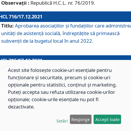
Observații :
Republică H.C.L. nr. 76/2019.
HCL 716/17.12.2021
Titlu:
Aprobarea asociaţiilor şi fundaţiilor care administre
unităţi de asistenţă socială, îndreptăţite să primească
subvenţii de la bugetul local în anul 2022.
HCL 715/17.12.2021
Titlu:
Aprobarea Planului de acţiuni sau lucrări de interes
Acest site folosește cookie-uri esențiale pentru
local pentru anul 2022.
funcționare și securitate, precum și cookie-uri
opționale pentru statistici, conținut și marketing.
Puteți accepta sau refuza utilizarea cookie-urilor
HCL 714/17.12.2021
opționale; cookie-urile esențiale nu pot fi
Titlu:
Modificarea Anexei la H.C.L. nr. 709/2020 privind
dezactivate.
aprobarea Regulamentului de Organizare şi Funcţionare a
Respinge
Accept toate
Direcţiei de Asistenţă Socială Braşov.
Setări