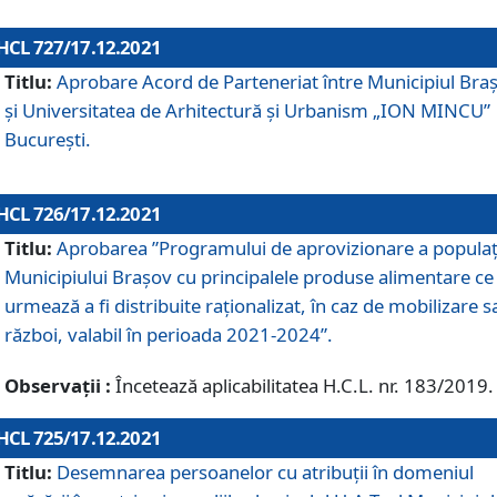
HCL 727/17.12.2021
Titlu:
Aprobare Acord de Parteneriat între Municipiul Bra
și Universitatea de Arhitectură și Urbanism „ION MINCU”
București.
HCL 726/17.12.2021
Titlu:
Aprobarea ”Programului de aprovizionare a populaț
Municipiului Braşov cu principalele produse alimentare ce
urmează a fi distribuite raționalizat, în caz de mobilizare s
război, valabil în perioada 2021-2024”.
Observații :
Încetează aplicabilitatea H.C.L. nr. 183/2019.
HCL 725/17.12.2021
Titlu:
Desemnarea persoanelor cu atribuții în domeniul