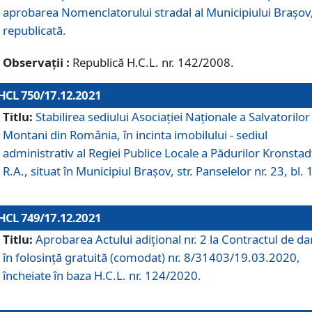
aprobarea Nomenclatorului stradal al Municipiului Braşov
republicată.
Observații :
Republică H.C.L. nr. 142/2008.
HCL 750/17.12.2021
Titlu:
Stabilirea sediului Asociației Naționale a Salvatorilor
Montani din România, în incinta imobilului - sediul
administrativ al Regiei Publice Locale a Pădurilor Kronstad
R.A., situat în Municipiul Braşov, str. Panselelor nr. 23, bl. 
HCL 749/17.12.2021
Titlu:
Aprobarea Actului adițional nr. 2 la Contractul de da
în folosință gratuită (comodat) nr. 8/31403/19.03.2020,
încheiate în baza H.C.L. nr. 124/2020.