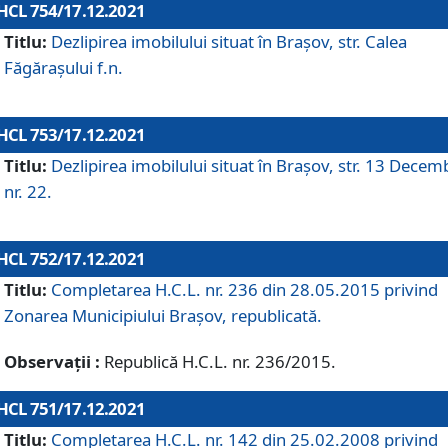
HCL 754/17.12.2021
Titlu:
Dezlipirea imobilului situat în Brașov, str. Calea
Făgărașului f.n.
HCL 753/17.12.2021
Titlu:
Dezlipirea imobilului situat în Brașov, str. 13 Decem
nr. 22.
HCL 752/17.12.2021
Titlu:
Completarea H.C.L. nr. 236 din 28.05.2015 privind
Zonarea Municipiului Braşov, republicată.
Observații :
Republică H.C.L. nr. 236/2015.
HCL 751/17.12.2021
Titlu:
Completarea H.C.L. nr. 142 din 25.02.2008 privind