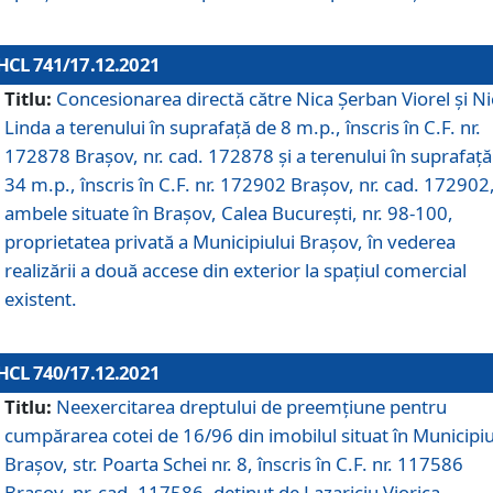
HCL 741/17.12.2021
Titlu:
Concesionarea directă către Nica Șerban Viorel și Ni
Linda a terenului în suprafață de 8 m.p., înscris în C.F. nr.
172878 Brașov, nr. cad. 172878 și a terenului în suprafață
34 m.p., înscris în C.F. nr. 172902 Brașov, nr. cad. 172902
ambele situate în Brașov, Calea București, nr. 98-100,
proprietatea privată a Municipiului Brașov, în vederea
realizării a două accese din exterior la spațiul comercial
existent.
HCL 740/17.12.2021
Titlu:
Neexercitarea dreptului de preemţiune pentru
cumpărarea cotei de 16/96 din imobilul situat în Municipiu
Braşov, str. Poarta Schei nr. 8, înscris în C.F. nr. 117586
Brașov, nr. cad. 117586, deținut de Lazariciu Viorica,