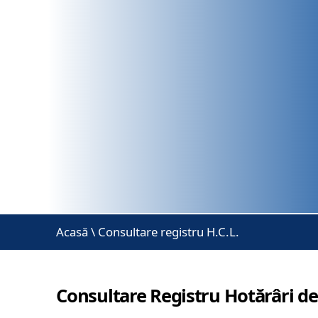
Acasă
\
Consultare registru H.C.L.
Consultare Registru Hotărâri de