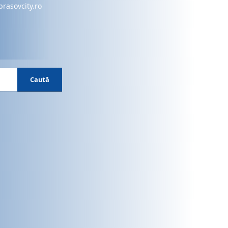
brasovcity.ro
Caută