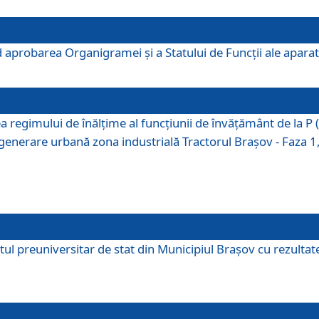
 aprobarea Organigramei şi a Statului de Funcţii ale aparatu
ea regimului de înălţime al funcţiunii de învăţământ de la 
generare urbană zona industrială Tractorul Braşov - Faza 1, s
ul preuniversitar de stat din Municipiul Brașov cu rezultate