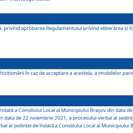
, privind aprobarea Regulamentului privind eliberarea şi fo
iziționării în caz de acceptare a acesteia, a imobilelor parte 
îndată a Consiliului Local al Municipiului Braşov din data d
din data de 22 noiembrie 2021; a procesului-verbal al şedinţe
bal al şedinţei de îndată a Consiliului Local al Municipiulu