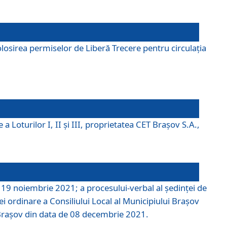
losirea permiselor de Liberă Trecere pentru circulația
a Loturilor I, II și III, proprietatea CET Brașov S.A.,
e 19 noiembrie 2021; a procesului-verbal al şedinţei de
i ordinare a Consiliului Local al Municipiului Braşov
i Braşov din data de 08 decembrie 2021.