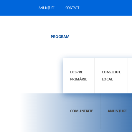
ANUNȚURI
CONTACT
PROGRAM
DESPRE
CONSILIUL
PRIMĂRIE
LOCAL
COMUNITATE
ANUNȚURI