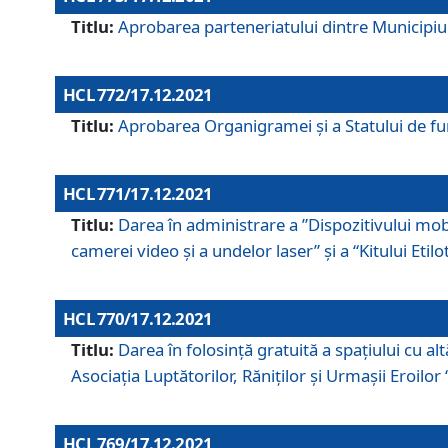
Titlu:
Aprobarea parteneriatului dintre Municipiul
HCL 772/17.12.2021
Titlu:
Aprobarea Organigramei şi a Statului de func
HCL 771/17.12.2021
Titlu:
Darea în administrare a ”Dispozitivului mobil
camerei video și a undelor laser” și a “Kitului Etil
HCL 770/17.12.2021
Titlu:
Darea în folosinţă gratuită a spaţiului cu al
Asociaţia Luptătorilor, Răniţilor şi Urmaşii Eroil
HCL 769/17.12.2021