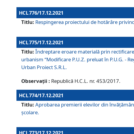
HCL 776/17.12.2021
Titlu:
Respingerea proiectului de hotărâre privind
HCL 775/17.12.2021
Titlu:
Îndreptare eroare materială prin rectificar
urbanism “Modificare P.U.Z. preluat în P.U.G. - Re
Urban Proiect S.R.L.
Observații :
Republică H.C.L. nr. 453/2017.
HCL 774/17.12.2021
Titlu:
Aprobarea premierii elevilor din învățământ
școlare.
HCL 773/17.12.2021