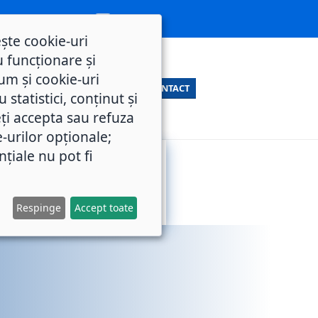
ește cookie-uri
 funcționare și
um și cookie-uri
CONTACT
statistici, conținut și
ți accepta sau refuza
e-urilor opționale;
nțiale nu pot fi
SERVICII
M.O.L.
PUBLICE
Respinge
Accept toate