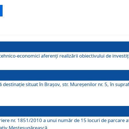
ehnico-economici aferenți realizării obiectivului de investiț
tă destinaţie situat în Braşov, str. Mureşenilor nr. 5, în su
riere nr. 1851/2010 a unui număr de 15 locuri de parcare a
rativ Meșteșugărească.