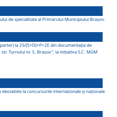
lui de specialitate al Primarului Municipiului Braşov.
P (parter) la 2S/(S+D)+P+2E din documentaţia de
tr. Turnului nr. 5, Braşov”, la iniţiativa S.C. MGM
 deosebite la concursurile internaționale și naționale