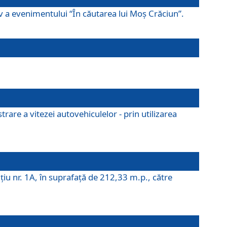
ov a evenimentului “În căutarea lui Moș Crăciun”.
rare a vitezei autovehiculelor - prin utilizarea
iţiu nr. 1A, în suprafaţă de 212,33 m.p., către