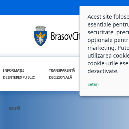
Acest site folos
esențiale pentru
securitate, prec
opționale pentru 
marketing. Pute
utilizarea cooki
cookie-urile ese
dezactivate.
INFORMAȚII
TRANSPARENȚĂ
INTEGRITATE
DE INTERES PUBLIC
DECIZIONALĂ
INSTITUȚIONALĂ
Setări
CAUTĂ