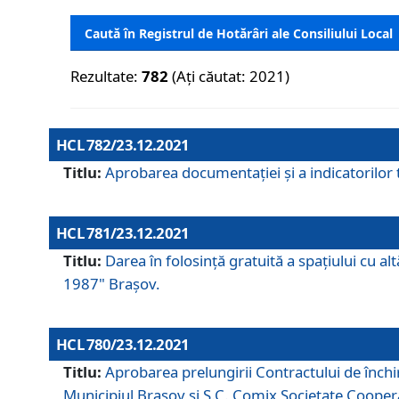
Caută în Registrul de Hotărâri ale Consiliului Local
Rezultate:
782
(Ați căutat: 2021)
HCL 782/23.12.2021
Titlu:
Aprobarea documentației și a indicatorilor t
HCL 781/23.12.2021
Titlu:
Darea în folosinţă gratuită a spaţiului cu al
1987" Braşov.
HCL 780/23.12.2021
Titlu:
Aprobarea prelungirii Contractului de închi
Municipiul Braşov şi S.C. Comix Societate Coope