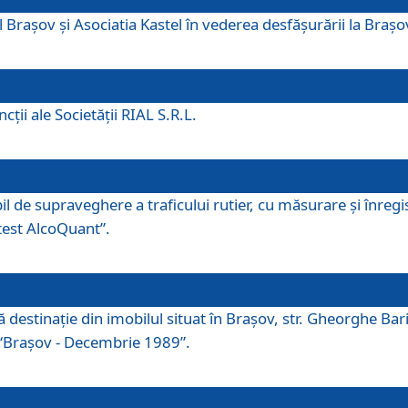
 Brașov și Asociatia Kastel în vederea desfăşurării la Braș
ţii ale Societăţii RIAL S.R.L.
 de supraveghere a traficului rutier, cu măsurare și înregist
otest AlcoQuant”.
tă destinaţie din imobilul situat în Braşov, str. Gheorghe Bar
or “Braşov - Decembrie 1989”.