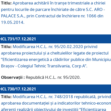
Titlu:
Aprobarea achitării în tranșe trimestriale a chiriei
pentru locurile de parcare închiriate de către S.C. ARO -
PALACE S.A., prin Contractul de închiriere nr. 1066 din
19.05.2014.
HCL 731/17.12.2021
Titlu:
Modificarea H.C.L. nr. 95/20.02.2020 privind
aprobarea proiectului și a cheltuielilor legate de proiectul
”Eficientizarea energetică a clădirilor publice din Municipiu
Brașov - Colegiul Tehnic Transilvania, Corp A”.
Observații :
Republică H.C.L. nr. 95/2020.
HCL 730/17.12.2021
Titlu:
Modificarea H.C.L. nr. 748/2018 republicată, privind
aprobarea documentației și a indicatorilor tehnico-econom
aferenți realizării obiectivului de investiții “Eficientizarea