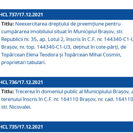
HCL 737/17.12.2021
Titlu:
Neexercitarea dreptului de preemţiune pentru
cumpărarea imobilului situat în Municipiul Braşov, str.
Republicii nr. 35, ap. Lotul 2, înscris în C.F. nr. 144340-C1
Brașov, nr. top. 144340-C1-U3, deținut în cote-părți, de
Topârcean Elena Teodora și Topârcean Mihai Cosmin,
proprietari tabulari.
HCL 736/17.12.2021
Titlu:
Trecerea în domeniul public al Municipiului Braşov, 
terenului înscris în C.F. nr. 164110 Brașov, nr. cad. 164110
str. Nicovalei.
HCL 735/17.12.2021