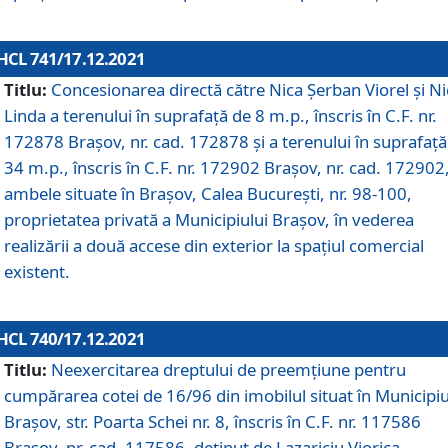
HCL 741/17.12.2021
Titlu:
Concesionarea directă către Nica Șerban Viorel și Ni
Linda a terenului în suprafață de 8 m.p., înscris în C.F. nr.
172878 Brașov, nr. cad. 172878 și a terenului în suprafață
34 m.p., înscris în C.F. nr. 172902 Brașov, nr. cad. 172902
ambele situate în Brașov, Calea București, nr. 98-100,
proprietatea privată a Municipiului Brașov, în vederea
realizării a două accese din exterior la spațiul comercial
existent.
HCL 740/17.12.2021
Titlu:
Neexercitarea dreptului de preemţiune pentru
cumpărarea cotei de 16/96 din imobilul situat în Municipiu
Braşov, str. Poarta Schei nr. 8, înscris în C.F. nr. 117586
Brașov, nr. cad. 117586, deținut de Lazariciu Viorica,