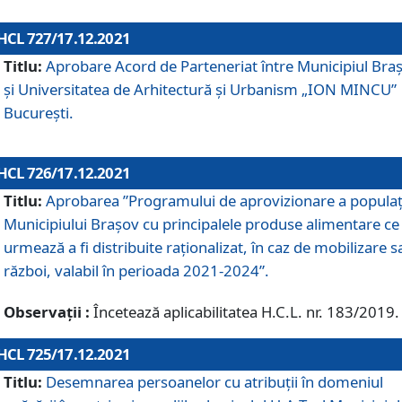
HCL 727/17.12.2021
Titlu:
Aprobare Acord de Parteneriat între Municipiul Bra
și Universitatea de Arhitectură și Urbanism „ION MINCU”
București.
HCL 726/17.12.2021
Titlu:
Aprobarea ”Programului de aprovizionare a populaț
Municipiului Braşov cu principalele produse alimentare ce
urmează a fi distribuite raționalizat, în caz de mobilizare s
război, valabil în perioada 2021-2024”.
Observații :
Încetează aplicabilitatea H.C.L. nr. 183/2019.
HCL 725/17.12.2021
Titlu:
Desemnarea persoanelor cu atribuții în domeniul