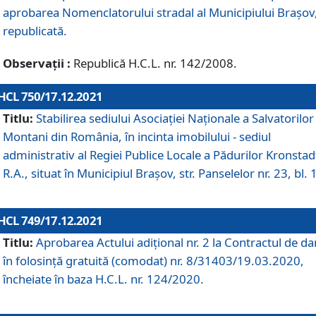
aprobarea Nomenclatorului stradal al Municipiului Braşov
republicată.
Observații :
Republică H.C.L. nr. 142/2008.
HCL 750/17.12.2021
Titlu:
Stabilirea sediului Asociației Naționale a Salvatorilor
Montani din România, în incinta imobilului - sediul
administrativ al Regiei Publice Locale a Pădurilor Kronstad
R.A., situat în Municipiul Braşov, str. Panselelor nr. 23, bl. 
HCL 749/17.12.2021
Titlu:
Aprobarea Actului adițional nr. 2 la Contractul de da
în folosință gratuită (comodat) nr. 8/31403/19.03.2020,
încheiate în baza H.C.L. nr. 124/2020.