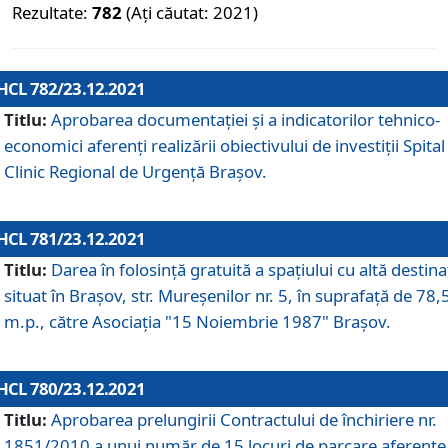
Rezultate:
782
(Ați căutat: 2021)
HCL 782/23.12.2021
Titlu:
Aprobarea documentației și a indicatorilor tehnico-
economici aferenți realizării obiectivului de investiții Spital
Clinic Regional de Urgență Brașov.
HCL 781/23.12.2021
Titlu:
Darea în folosinţă gratuită a spaţiului cu altă destina
situat în Braşov, str. Mureşenilor nr. 5, în suprafaţă de 78,
m.p., către Asociaţia "15 Noiembrie 1987" Braşov.
HCL 780/23.12.2021
Titlu:
Aprobarea prelungirii Contractului de închiriere nr.
1851/2010 a unui număr de 15 locuri de parcare aferente