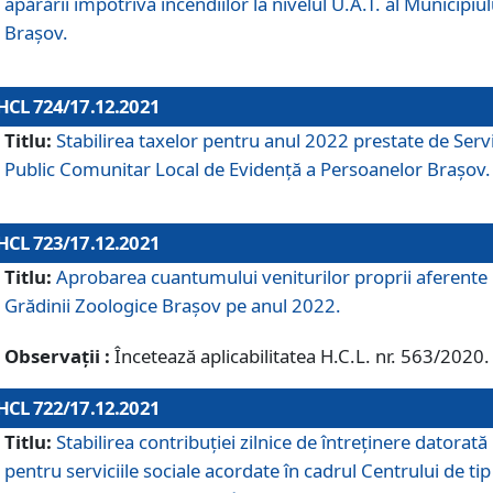
apărării împotriva incendiilor la nivelul U.A.T. al Municipiul
Brașov.
HCL 724/17.12.2021
Titlu:
Stabilirea taxelor pentru anul 2022 prestate de Servi
Public Comunitar Local de Evidență a Persoanelor Braşov.
HCL 723/17.12.2021
Titlu:
Aprobarea cuantumului veniturilor proprii aferente
Grădinii Zoologice Braşov pe anul 2022.
Observații :
Încetează aplicabilitatea H.C.L. nr. 563/2020.
HCL 722/17.12.2021
Titlu:
Stabilirea contribuţiei zilnice de întreținere datorată
pentru serviciile sociale acordate în cadrul Centrului de tip