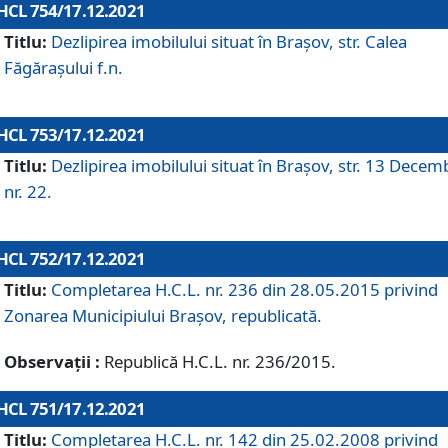
HCL 754/17.12.2021
Titlu:
Dezlipirea imobilului situat în Brașov, str. Calea
Făgărașului f.n.
HCL 753/17.12.2021
Titlu:
Dezlipirea imobilului situat în Brașov, str. 13 Decem
nr. 22.
HCL 752/17.12.2021
Titlu:
Completarea H.C.L. nr. 236 din 28.05.2015 privind
Zonarea Municipiului Braşov, republicată.
Observații :
Republică H.C.L. nr. 236/2015.
HCL 751/17.12.2021
Titlu:
Completarea H.C.L. nr. 142 din 25.02.2008 privind