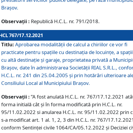
Braşov.
Observații :
Republică H.C.L. nr. 791/2018.
HCL 767/17.12.2021
Titlu:
Aprobarea modalității de calcul a chiriilor ce vor fi
practicate pentru spaţiile cu destinaţia de locuinţe, a spaţii
cu altă destinaţie şi garaje, proprietatea privată a Municipi
Braşov, date în administrarea Societăţii RIAL S.R.L., conf
H.C.L. nr. 241 din 25.04.2005 și prin hotărâri ulterioare al
Consiliului Local al Municipiului Braşov.
Observații :
”A fost anulată H.C.L. nr. 767/17.12.2021 atât
forma initială cât și în forma modificată prin H.C.L. nr.
95/11.02.2022 si anularea H.C.L. nr. 95/11.02.2022 prin 
s-a modificat art. 1 al. 1, 2, 3 din H.C.L. nr. 767/17.12.202
conform Sentinței civile 1064/CA/05.12.2022 și Deciziei ci