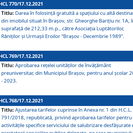
HCL 770/17.12.2021
Titlu:
Darea în folosinţă gratuită a spaţiului cu altă destina
din imobilul situat în Braşov, str. Gheorghe Bariţiu nr. 1A, î
suprafaţă de 212,33 m.p., către Asociaţia Luptătorilor,
Răniţilor şi Urmaşii Eroilor “Braşov - Decembrie 1989”.
HCL 769/17.12.2021
Titlu:
Aprobarea reţelei unităţilor de învăţământ
preuniversitar, din Municipiul Braşov, pentru anul şcolar 
- 2023.
HCL 768/17.12.2021
Titlu:
Ajustarea tarifelor cuprinse în Anexa nr. 1 din H.C.L. 
791/2018, republicată, privind aprobarea tarifelor pentru
activităţile specifice serviciului de salubrizare desfăşurate
prestatorii serviciilor publice delegate, pe raza municipiulu