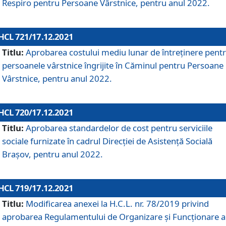
Respiro pentru Persoane Vârstnice, pentru anul 2022.
HCL 721/17.12.2021
Titlu:
Aprobarea costului mediu lunar de întreţinere pent
persoanele vârstnice îngrijite în Căminul pentru Persoane
Vârstnice, pentru anul 2022.
HCL 720/17.12.2021
Titlu:
Aprobarea standardelor de cost pentru serviciile
sociale furnizate în cadrul Direcției de Asistență Socială
Brașov, pentru anul 2022.
HCL 719/17.12.2021
Titlu:
Modificarea anexei la H.C.L. nr. 78/2019 privind
aprobarea Regulamentului de Organizare și Funcționare a