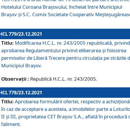
Hotelului Coroana Brașovului, încheiat între Municipiul
Braşov şi S.C. Comix Societate Cooperativ Meșteșugăreas
HCL 779/23.12.2021
Titlu:
Modificarea H.C.L. nr. 243/2005 republicată, privind
aprobarea Regulamentului privind eliberarea şi folosirea
permiselor de Liberă Trecere pentru circulația pe străzile 
Municipiul Braşov.
Observații :
Republică H.C.L. nr. 243/2005.
HCL 778/23.12.2021
Titlu:
Aprobarea formulării ofertei, respectiv a achiziționăr
în caz de acceptare a acesteia, a imobilelor parte a Loturilo
II și III, proprietatea CET Brașov S.A., aflată în procedură 
faliment.