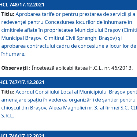
HCL 748/17.12.2021
Titlu:
Aprobarea tarifelor pentru prestarea de servicii şi a
redevenţei pentru Concesiunea locurilor de înhumare în
cimitirele aflate în proprietatea Municipiului Braşov (Cimit
Municipal Braşov, Cimitirul Civil Sprenghi Braşov) şi
aprobarea contractului cadru de concesiune a locurilor de
înhumare.
Observații :
Încetează aplicabilitatea H.C.L. nr. 46/2013.
HCL 747/17.12.2021
Titlu:
Acordul Consiliului Local al Municipiului Braşov pen
amenajare spațiu în vederea organizării de șantier pentru
chioșcul din Brașov, Aleea Magnoliei nr. 3, al firmei S.C. C
S.R.L.
HCL 746/17.12.2021