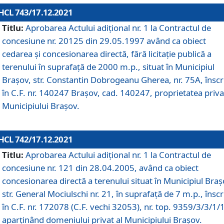
HCL 743/17.12.2021
Titlu:
Aprobarea Actului adiţional nr. 1 la Contractul de
concesiune nr. 20125 din 29.05.1997 având ca obiect
cedarea și concesionarea directă, fără licitație publică a
terenului în suprafață de 2000 m.p., situat în Municipiul
Brașov, str. Constantin Dobrogeanu Gherea, nr. 75A, înscr
în C.F. nr. 140247 Brașov, cad. 140247, proprietatea priva
Municipiului Brașov.
HCL 742/17.12.2021
Titlu:
Aprobarea Actului adiţional nr. 1 la Contractul de
concesiune nr. 121 din 28.04.2005, având ca obiect
concesionarea directă a terenului situat în Municipiul Braș
str. General Mociulschi nr. 21, în suprafață de 7 m.p., înscr
în C.F. nr. 172078 (C.F. vechi 32053), nr. top. 9359/3/3/1/
aparținând domeniului privat al Municipiului Brașov.