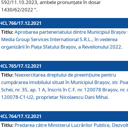
592/11.10.2023, ambele pronunțate în dosar
1430/62/2022 ”.
HCL 766/17.12.2021
Titlu:
Aprobarea parteneriatului dintre Municipiul Brașov 
Media Group Services International S.R.L., în vederea
organizării în Piața Sfatului Brașov, a Revelionului 2022.
HCL 765/17.12.2021
Titlu:
Neexercitarea dreptului de preemţiune pentru
cumpărarea imobilului situat în Municipiul Braşov, str. Poa
Schei, nr. 35, ap. 1 A, înscris în C.F. nr. 120078 Brașov, nr. 
120078-C1-U2, proprietar Nicolaescu Dani Mihai.
HCL 764/17.12.2021
Titlu:
Predarea către Ministerul Lucrărilor Publice, Dezvolt