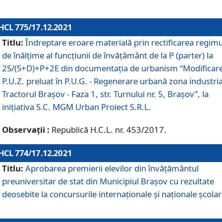
HCL 775/17.12.2021
Titlu:
Îndreptare eroare materială prin rectificarea regimu
de înălţime al funcţiunii de învăţământ de la P (parter) la
2S/(S+D)+P+2E din documentaţia de urbanism “Modificar
P.U.Z. preluat în P.U.G. - Regenerare urbană zona industria
Tractorul Braşov - Faza 1, str. Turnului nr. 5, Braşov”, la
iniţiativa S.C. MGM Urban Proiect S.R.L.
Observații :
Republică H.C.L. nr. 453/2017.
HCL 774/17.12.2021
Titlu:
Aprobarea premierii elevilor din învățământul
preuniversitar de stat din Municipiul Brașov cu rezultate
deosebite la concursurile internaționale și naționale școlar