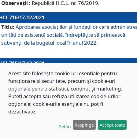
Observații :
Republică H.C.L. nr. 76/2019.
HCL 716/17.12.2021
Titlu:
Aprobarea asociaţiilor şi fundaţiilor care administre
unităţi de asistenţă socială, îndreptăţite să primească
subvenţii de la bugetul local în anul 2022.
HCL 715/17.12.2021
Titlu:
Aprobarea Planului de acţiuni sau lucrări de interes
Acest site folosește cookie-uri esențiale pentru
local pentru anul 2022.
funcționare și securitate, precum și cookie-uri
opționale pentru statistici, conținut și marketing.
Puteți accepta sau refuza utilizarea cookie-urilor
HCL 714/17.12.2021
opționale; cookie-urile esențiale nu pot fi
Titlu:
Modificarea Anexei la H.C.L. nr. 709/2020 privind
dezactivate.
aprobarea Regulamentului de Organizare şi Funcţionare a
Respinge
Accept toate
Direcţiei de Asistenţă Socială Braşov.
Setări