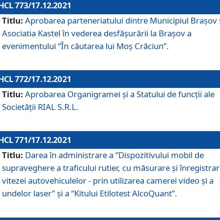
HCL 773/17.12.2021
Titlu:
Aprobarea parteneriatului dintre Municipiul Brașov 
Asociatia Kastel în vederea desfăşurării la Brașov a
evenimentului “În căutarea lui Moș Crăciun”.
HCL 772/17.12.2021
Titlu:
Aprobarea Organigramei şi a Statului de funcţii ale
Societăţii RIAL S.R.L.
HCL 771/17.12.2021
Titlu:
Darea în administrare a ”Dispozitivului mobil de
supraveghere a traficului rutier, cu măsurare și înregistrar
vitezei autovehiculelor - prin utilizarea camerei video și a
undelor laser” și a “Kitului Etilotest AlcoQuant”.