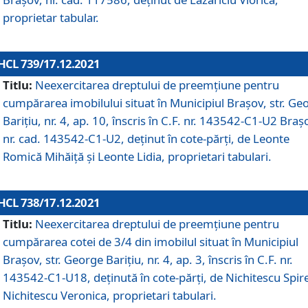
proprietar tabular.
HCL 739/17.12.2021
Titlu:
Neexercitarea dreptului de preemţiune pentru
cumpărarea imobilului situat în Municipiul Braşov, str. Ge
Barițiu, nr. 4, ap. 10, înscris în C.F. nr. 143542-C1-U2 Braș
nr. cad. 143542-C1-U2, deținut în cote-părți, de Leonte
Romică Mihăiță și Leonte Lidia, proprietari tabulari.
HCL 738/17.12.2021
Titlu:
Neexercitarea dreptului de preemţiune pentru
cumpărarea cotei de 3/4 din imobilul situat în Municipiul
Braşov, str. George Barițiu, nr. 4, ap. 3, înscris în C.F. nr.
143542-C1-U18, deținută în cote-părți, de Nichitescu Spire
Nichitescu Veronica, proprietari tabulari.