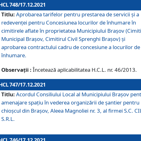
HCL 748/17.12.2021
Titlu:
Aprobarea tarifelor pentru prestarea de servicii şi a
redevenţei pentru Concesiunea locurilor de înhumare în
cimitirele aflate în proprietatea Municipiului Braşov (Cimit
Municipal Braşov, Cimitirul Civil Sprenghi Braşov) şi
aprobarea contractului cadru de concesiune a locurilor de
înhumare.
Observații :
Încetează aplicabilitatea H.C.L. nr. 46/2013.
HCL 747/17.12.2021
Titlu:
Acordul Consiliului Local al Municipiului Braşov pen
amenajare spațiu în vederea organizării de șantier pentru
chioșcul din Brașov, Aleea Magnoliei nr. 3, al firmei S.C. C
S.R.L.
HCL 746/17.12.2021