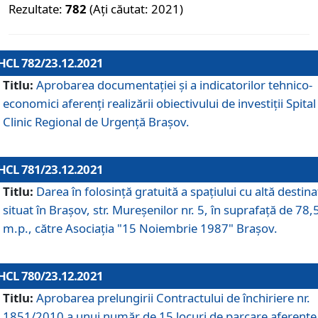
Rezultate:
782
(Ați căutat: 2021)
HCL 782/23.12.2021
Titlu:
Aprobarea documentației și a indicatorilor tehnico-
economici aferenți realizării obiectivului de investiții Spital
Clinic Regional de Urgență Brașov.
HCL 781/23.12.2021
Titlu:
Darea în folosinţă gratuită a spaţiului cu altă destina
situat în Braşov, str. Mureşenilor nr. 5, în suprafaţă de 78,
m.p., către Asociaţia "15 Noiembrie 1987" Braşov.
HCL 780/23.12.2021
Titlu:
Aprobarea prelungirii Contractului de închiriere nr.
1851/2010 a unui număr de 15 locuri de parcare aferente