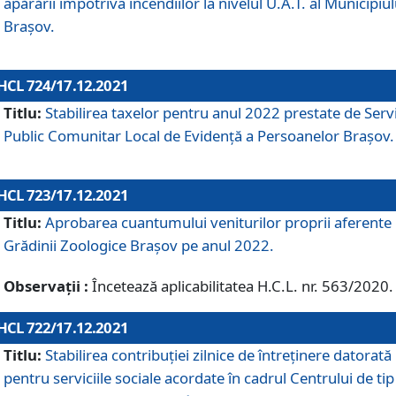
apărării împotriva incendiilor la nivelul U.A.T. al Municipiul
Brașov.
HCL 724/17.12.2021
Titlu:
Stabilirea taxelor pentru anul 2022 prestate de Servi
Public Comunitar Local de Evidență a Persoanelor Braşov.
HCL 723/17.12.2021
Titlu:
Aprobarea cuantumului veniturilor proprii aferente
Grădinii Zoologice Braşov pe anul 2022.
Observații :
Încetează aplicabilitatea H.C.L. nr. 563/2020.
HCL 722/17.12.2021
Titlu:
Stabilirea contribuţiei zilnice de întreținere datorată
pentru serviciile sociale acordate în cadrul Centrului de tip