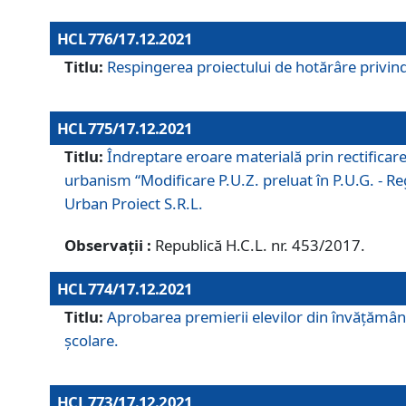
HCL 776/17.12.2021
Titlu:
Respingerea proiectului de hotărâre privind
HCL 775/17.12.2021
Titlu:
Îndreptare eroare materială prin rectificar
urbanism “Modificare P.U.Z. preluat în P.U.G. - Re
Urban Proiect S.R.L.
Observații :
Republică H.C.L. nr. 453/2017.
HCL 774/17.12.2021
Titlu:
Aprobarea premierii elevilor din învățământ
școlare.
HCL 773/17.12.2021