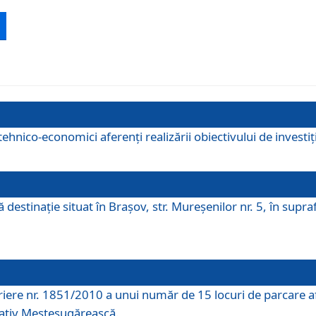
ehnico-economici aferenți realizării obiectivului de investiț
tă destinaţie situat în Braşov, str. Mureşenilor nr. 5, în su
riere nr. 1851/2010 a unui număr de 15 locuri de parcare a
rativ Meșteșugărească.