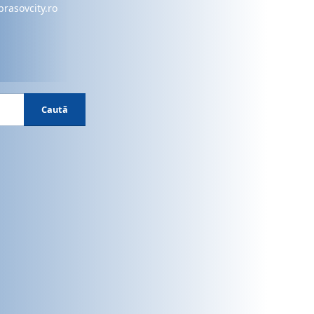
brasovcity.ro
Caută