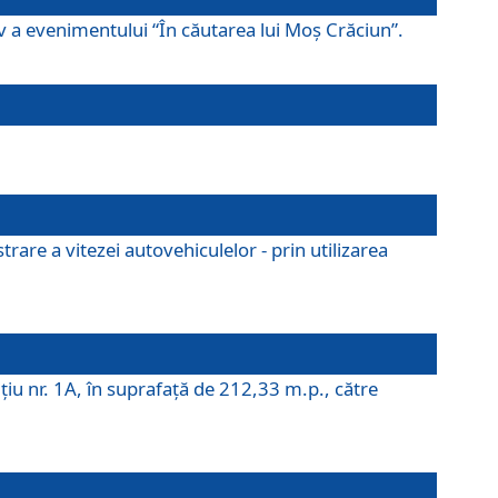
ov a evenimentului “În căutarea lui Moș Crăciun”.
rare a vitezei autovehiculelor - prin utilizarea
iţiu nr. 1A, în suprafaţă de 212,33 m.p., către