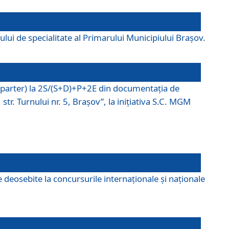
lui de specialitate al Primarului Municipiului Braşov.
P (parter) la 2S/(S+D)+P+2E din documentaţia de
tr. Turnului nr. 5, Braşov”, la iniţiativa S.C. MGM
 deosebite la concursurile internaționale și naționale