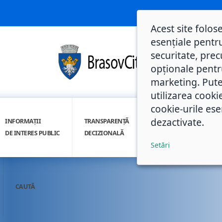
Acest site folos
esențiale pentru
securitate, prec
opționale pentru 
marketing. Pute
utilizarea cooki
cookie-urile ese
dezactivate.
INFORMAȚII
TRANSPARENȚĂ
INTEGRITATE
DE INTERES PUBLIC
DECIZIONALĂ
INSTITUȚIONALĂ
Setări
CAUTĂ