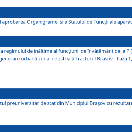
 aprobarea Organigramei şi a Statului de Funcţii ale aparatu
ea regimului de înălţime al funcţiunii de învăţământ de la 
generare urbană zona industrială Tractorul Braşov - Faza 1, s
ul preuniversitar de stat din Municipiul Brașov cu rezultate