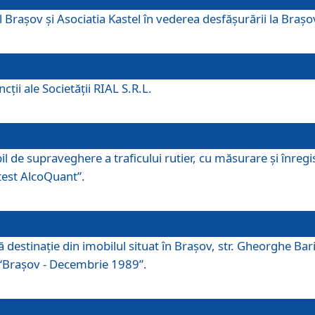
 Brașov și Asociatia Kastel în vederea desfăşurării la Braș
ţii ale Societăţii RIAL S.R.L.
 de supraveghere a traficului rutier, cu măsurare și înregist
otest AlcoQuant”.
tă destinaţie din imobilul situat în Braşov, str. Gheorghe Bar
or “Braşov - Decembrie 1989”.