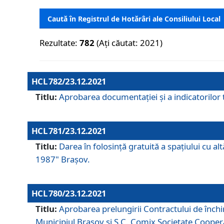
Caută în Registrul de Hotărâri ale Consiliului Local
Rezultate:
782
(Ați căutat: 2021)
HCL 782/23.12.2021
Titlu:
Aprobarea documentației și a indicatorilor t
HCL 781/23.12.2021
Titlu:
Darea în folosinţă gratuită a spaţiului cu al
1987" Braşov.
HCL 780/23.12.2021
Titlu:
Aprobarea prelungirii Contractului de închi
Municipiul Braşov şi S.C. Comix Societate Coope