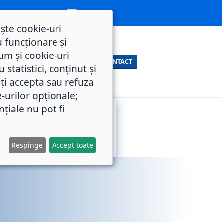
ește cookie-uri
 funcționare și
um și cookie-uri
CONTACT
statistici, conținut și
ți accepta sau refuza
e-urilor opționale;
nțiale nu pot fi
SERVICII
M.O.L.
PUBLICE
Respinge
Accept toate