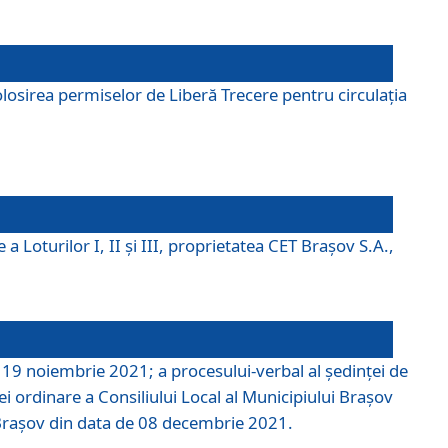
losirea permiselor de Liberă Trecere pentru circulația
a Loturilor I, II și III, proprietatea CET Brașov S.A.,
e 19 noiembrie 2021; a procesului-verbal al şedinţei de
i ordinare a Consiliului Local al Municipiului Braşov
i Braşov din data de 08 decembrie 2021.