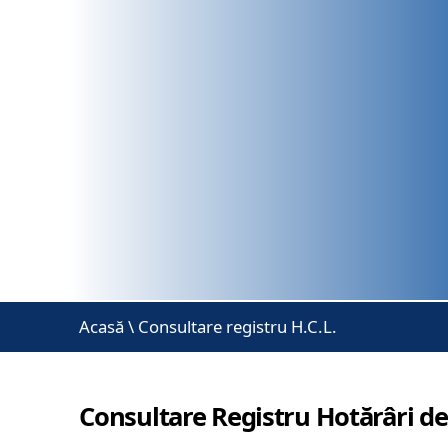
Acasă
\
Consultare registru H.C.L.
Consultare Registru Hotărâri de