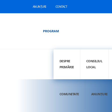
ANUNȚURI
CONTACT
PROGRAM
DESPRE
CONSILIUL
PRIMĂRIE
LOCAL
COMUNITATE
ANUNȚURI