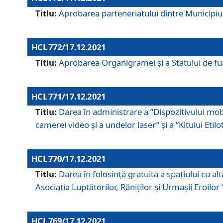
Titlu:
Aprobarea parteneriatului dintre Municipiul
HCL 772/17.12.2021
Titlu:
Aprobarea Organigramei şi a Statului de func
HCL 771/17.12.2021
Titlu:
Darea în administrare a ”Dispozitivului mobil
camerei video și a undelor laser” și a “Kitului Etil
HCL 770/17.12.2021
Titlu:
Darea în folosinţă gratuită a spaţiului cu al
Asociaţia Luptătorilor, Răniţilor şi Urmaşii Eroil
HCL 769/17.12.2021