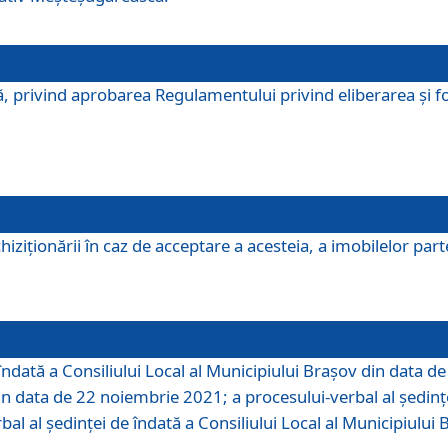
, privind aprobarea Regulamentului privind eliberarea şi fo
iziționării în caz de acceptare a acesteia, a imobilelor parte 
îndată a Consiliului Local al Municipiului Braşov din data d
din data de 22 noiembrie 2021; a procesului-verbal al şedinţe
bal al şedinţei de îndată a Consiliului Local al Municipiulu