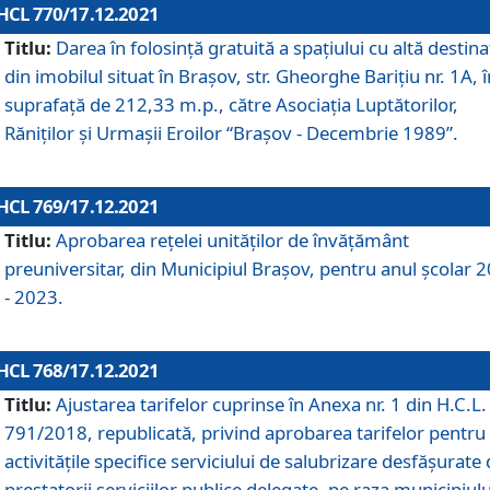
HCL 770/17.12.2021
Titlu:
Darea în folosinţă gratuită a spaţiului cu altă destina
din imobilul situat în Braşov, str. Gheorghe Bariţiu nr. 1A, î
suprafaţă de 212,33 m.p., către Asociaţia Luptătorilor,
Răniţilor şi Urmaşii Eroilor “Braşov - Decembrie 1989”.
HCL 769/17.12.2021
Titlu:
Aprobarea reţelei unităţilor de învăţământ
preuniversitar, din Municipiul Braşov, pentru anul şcolar 
- 2023.
HCL 768/17.12.2021
Titlu:
Ajustarea tarifelor cuprinse în Anexa nr. 1 din H.C.L. 
791/2018, republicată, privind aprobarea tarifelor pentru
activităţile specifice serviciului de salubrizare desfăşurate
prestatorii serviciilor publice delegate, pe raza municipiulu