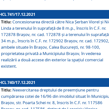
HCL 741/17.12.2021
Titlu:
Concesionarea directă către Nica Șerban Viorel și Ni
Linda a terenului în suprafață de 8 m.p., înscris în C.F. nr.
172878 Brașov, nr. cad. 172878 și a terenului în suprafață
34 m.p., înscris în C.F. nr. 172902 Brașov, nr. cad. 172902
ambele situate în Brașov, Calea București, nr. 98-100,
proprietatea privată a Municipiului Brașov, în vederea
realizării a două accese din exterior la spațiul comercial
existent.
HCL 740/17.12.2021
Titlu:
Neexercitarea dreptului de preemţiune pentru
cumpărarea cotei de 16/96 din imobilul situat în Municipiu
Braşov, str. Poarta Schei nr. 8, înscris în C.F. nr. 117586
Brașov, nr. cad. 117586, deținut de Lazariciu Viorica,