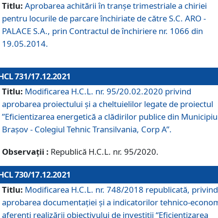
Titlu:
Aprobarea achitării în tranșe trimestriale a chiriei
pentru locurile de parcare închiriate de către S.C. ARO -
PALACE S.A., prin Contractul de închiriere nr. 1066 din
19.05.2014.
HCL 731/17.12.2021
Titlu:
Modificarea H.C.L. nr. 95/20.02.2020 privind
aprobarea proiectului și a cheltuielilor legate de proiectul
”Eficientizarea energetică a clădirilor publice din Municipiu
Brașov - Colegiul Tehnic Transilvania, Corp A”.
Observații :
Republică H.C.L. nr. 95/2020.
HCL 730/17.12.2021
Titlu:
Modificarea H.C.L. nr. 748/2018 republicată, privind
aprobarea documentației și a indicatorilor tehnico-econom
aferenți realizării obiectivului de investiții “Eficientizarea