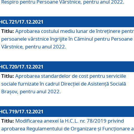
Respiro pentru Persoane Vârstnice, pentru anul 2022.
HCL 721/17.12.2021
Titlu:
Aprobarea costului mediu lunar de întreţinere pent
persoanele vârstnice îngrijite în Căminul pentru Persoane
Vârstnice, pentru anul 2022.
HCL 720/17.12.2021
Titlu:
Aprobarea standardelor de cost pentru serviciile
sociale furnizate în cadrul Direcției de Asistență Socială
Brașov, pentru anul 2022.
HCL 719/17.12.2021
Titlu:
Modificarea anexei la H.C.L. nr. 78/2019 privind
aprobarea Regulamentului de Organizare și Funcționare a