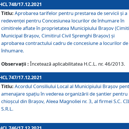
HCL 748/17.12.2021
Titlu:
Aprobarea tarifelor pentru prestarea de servicii şi a
redevenţei pentru Concesiunea locurilor de înhumare în
cimitirele aflate în proprietatea Municipiului Braşov (Cimit
Municipal Braşov, Cimitirul Civil Sprenghi Braşov) şi
aprobarea contractului cadru de concesiune a locurilor de
înhumare.
Observații :
Încetează aplicabilitatea H.C.L. nr. 46/2013.
HCL 747/17.12.2021
Titlu:
Acordul Consiliului Local al Municipiului Braşov pen
amenajare spațiu în vederea organizării de șantier pentru
chioșcul din Brașov, Aleea Magnoliei nr. 3, al firmei S.C. C
S.R.L.
HCL 746/17.12.2021