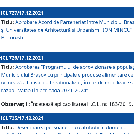
HCL 727/17.12.2021
Titlu:
Aprobare Acord de Parteneriat între Municipiul Bra
și Universitatea de Arhitectură și Urbanism „ION MINCU”
București.
HCL 726/17.12.2021
Titlu:
Aprobarea ”Programului de aprovizionare a populaț
Municipiului Braşov cu principalele produse alimentare ce
urmează a fi distribuite raționalizat, în caz de mobilizare s
război, valabil în perioada 2021-2024”.
Observații :
Încetează aplicabilitatea H.C.L. nr. 183/2019.
HCL 725/17.12.2021
Titlu:
Desemnarea persoanelor cu atribuții în domeniul