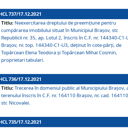
HCL 737/17.12.2021
Titlu:
Neexercitarea dreptului de preemţiune pentru
cumpărarea imobilului situat în Municipiul Braşov, str.
Republicii nr. 35, ap. Lotul 2, înscris în C.F. nr. 144340-C1
Brașov, nr. top. 144340-C1-U3, deținut în cote-părți, de
Topârcean Elena Teodora și Topârcean Mihai Cosmin,
proprietari tabulari.
HCL 736/17.12.2021
Titlu:
Trecerea în domeniul public al Municipiului Braşov, 
terenului înscris în C.F. nr. 164110 Brașov, nr. cad. 164110
str. Nicovalei.
HCL 735/17.12.2021