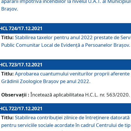
apărării împotriva incendiilor la nivelul U.A.T. al Municipiul
Brașov.
HCL 724/17.12.2021
Titlu:
Stabilirea taxelor pentru anul 2022 prestate de Servi
Public Comunitar Local de Evidență a Persoanelor Braşov.
HCL 723/17.12.2021
Titlu:
Aprobarea cuantumului veniturilor proprii aferente
Grădinii Zoologice Braşov pe anul 2022.
Observații :
Încetează aplicabilitatea H.C.L. nr. 563/2020.
HCL 722/17.12.2021
Titlu:
Stabilirea contribuţiei zilnice de întreținere datorată
pentru serviciile sociale acordate în cadrul Centrului de tip