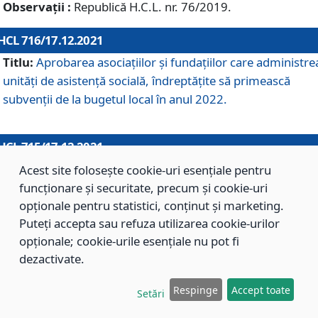
Observații :
Republică H.C.L. nr. 76/2019.
HCL 716/17.12.2021
Titlu:
Aprobarea asociaţiilor şi fundaţiilor care administre
unităţi de asistenţă socială, îndreptăţite să primească
subvenţii de la bugetul local în anul 2022.
HCL 715/17.12.2021
Titlu:
Aprobarea Planului de acţiuni sau lucrări de interes
Acest site folosește cookie-uri esențiale pentru
local pentru anul 2022.
funcționare și securitate, precum și cookie-uri
opționale pentru statistici, conținut și marketing.
Puteți accepta sau refuza utilizarea cookie-urilor
HCL 714/17.12.2021
opționale; cookie-urile esențiale nu pot fi
Titlu:
Modificarea Anexei la H.C.L. nr. 709/2020 privind
dezactivate.
aprobarea Regulamentului de Organizare şi Funcţionare a
Respinge
Accept toate
Direcţiei de Asistenţă Socială Braşov.
Setări