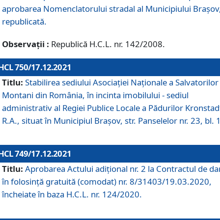
aprobarea Nomenclatorului stradal al Municipiului Braşov
republicată.
Observații :
Republică H.C.L. nr. 142/2008.
HCL 750/17.12.2021
Titlu:
Stabilirea sediului Asociației Naționale a Salvatorilor
Montani din România, în incinta imobilului - sediul
administrativ al Regiei Publice Locale a Pădurilor Kronstad
R.A., situat în Municipiul Braşov, str. Panselelor nr. 23, bl. 
HCL 749/17.12.2021
Titlu:
Aprobarea Actului adițional nr. 2 la Contractul de da
în folosință gratuită (comodat) nr. 8/31403/19.03.2020,
încheiate în baza H.C.L. nr. 124/2020.