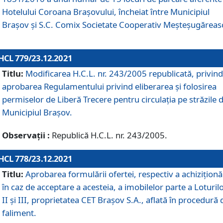
Hotelului Coroana Brașovului, încheiat între Municipiul
Braşov şi S.C. Comix Societate Cooperativ Meșteșugăreas
HCL 779/23.12.2021
Titlu:
Modificarea H.C.L. nr. 243/2005 republicată, privind
aprobarea Regulamentului privind eliberarea şi folosirea
permiselor de Liberă Trecere pentru circulația pe străzile 
Municipiul Braşov.
Observații :
Republică H.C.L. nr. 243/2005.
HCL 778/23.12.2021
Titlu:
Aprobarea formulării ofertei, respectiv a achiziționăr
în caz de acceptare a acesteia, a imobilelor parte a Loturilo
II și III, proprietatea CET Brașov S.A., aflată în procedură 
faliment.