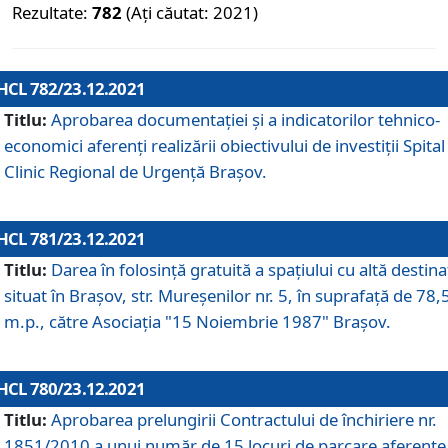
Rezultate:
782
(Ați căutat: 2021)
HCL 782/23.12.2021
Titlu:
Aprobarea documentației și a indicatorilor tehnico-
economici aferenți realizării obiectivului de investiții Spital
Clinic Regional de Urgență Brașov.
HCL 781/23.12.2021
Titlu:
Darea în folosinţă gratuită a spaţiului cu altă destina
situat în Braşov, str. Mureşenilor nr. 5, în suprafaţă de 78,
m.p., către Asociaţia "15 Noiembrie 1987" Braşov.
HCL 780/23.12.2021
Titlu:
Aprobarea prelungirii Contractului de închiriere nr.
1851/2010 a unui număr de 15 locuri de parcare aferente