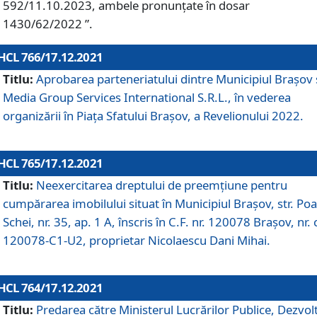
592/11.10.2023, ambele pronunțate în dosar
1430/62/2022 ”.
HCL 766/17.12.2021
Titlu:
Aprobarea parteneriatului dintre Municipiul Brașov 
Media Group Services International S.R.L., în vederea
organizării în Piața Sfatului Brașov, a Revelionului 2022.
HCL 765/17.12.2021
Titlu:
Neexercitarea dreptului de preemţiune pentru
cumpărarea imobilului situat în Municipiul Braşov, str. Poa
Schei, nr. 35, ap. 1 A, înscris în C.F. nr. 120078 Brașov, nr. 
120078-C1-U2, proprietar Nicolaescu Dani Mihai.
HCL 764/17.12.2021
Titlu:
Predarea către Ministerul Lucrărilor Publice, Dezvolt