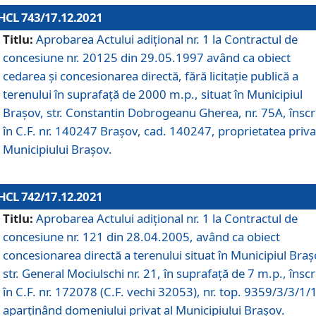
HCL 743/17.12.2021
Titlu:
Aprobarea Actului adiţional nr. 1 la Contractul de
concesiune nr. 20125 din 29.05.1997 având ca obiect
cedarea și concesionarea directă, fără licitație publică a
terenului în suprafață de 2000 m.p., situat în Municipiul
Brașov, str. Constantin Dobrogeanu Gherea, nr. 75A, înscr
în C.F. nr. 140247 Brașov, cad. 140247, proprietatea priva
Municipiului Brașov.
HCL 742/17.12.2021
Titlu:
Aprobarea Actului adiţional nr. 1 la Contractul de
concesiune nr. 121 din 28.04.2005, având ca obiect
concesionarea directă a terenului situat în Municipiul Braș
str. General Mociulschi nr. 21, în suprafață de 7 m.p., înscr
în C.F. nr. 172078 (C.F. vechi 32053), nr. top. 9359/3/3/1/
aparținând domeniului privat al Municipiului Brașov.