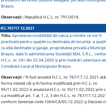
Braşov.
Observații :
Republică H.C.L. nr. 791/2018.
HCL 767/17.12.2021
Titlu:
Aprobarea modalității de calcul a chiriilor ce vor fi
practicate pentru spaţiile cu destinaţia de locuinţe, a spaţii
cu altă destinaţie şi garaje, proprietatea privată a Municipi
Braşov, date în administrarea Societăţii RIAL S.R.L., conf
H.C.L. nr. 241 din 25.04.2005 și prin hotărâri ulterioare al
Consiliului Local al Municipiului Braşov.
Observații :
”A fost anulată H.C.L. nr. 767/17.12.2021 atât
forma initială cât și în forma modificată prin H.C.L. nr.
95/11.02.2022 si anularea H.C.L. nr. 95/11.02.2022 prin 
s-a modificat art. 1 al. 1, 2, 3 din H.C.L. nr. 767/17.12.202
conform Sentinței civile 1064/CA/05.12.2022 și Deciziei ci