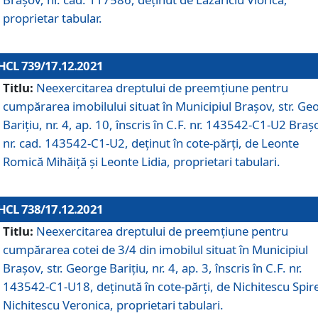
proprietar tabular.
HCL 739/17.12.2021
Titlu:
Neexercitarea dreptului de preemţiune pentru
cumpărarea imobilului situat în Municipiul Braşov, str. Ge
Barițiu, nr. 4, ap. 10, înscris în C.F. nr. 143542-C1-U2 Braș
nr. cad. 143542-C1-U2, deținut în cote-părți, de Leonte
Romică Mihăiță și Leonte Lidia, proprietari tabulari.
HCL 738/17.12.2021
Titlu:
Neexercitarea dreptului de preemţiune pentru
cumpărarea cotei de 3/4 din imobilul situat în Municipiul
Braşov, str. George Barițiu, nr. 4, ap. 3, înscris în C.F. nr.
143542-C1-U18, deținută în cote-părți, de Nichitescu Spire
Nichitescu Veronica, proprietari tabulari.