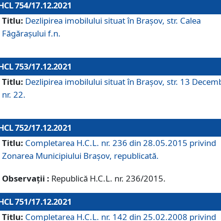
HCL 754/17.12.2021
Titlu:
Dezlipirea imobilului situat în Brașov, str. Calea
Făgărașului f.n.
HCL 753/17.12.2021
Titlu:
Dezlipirea imobilului situat în Brașov, str. 13 Decem
nr. 22.
HCL 752/17.12.2021
Titlu:
Completarea H.C.L. nr. 236 din 28.05.2015 privind
Zonarea Municipiului Braşov, republicată.
Observații :
Republică H.C.L. nr. 236/2015.
HCL 751/17.12.2021
Titlu:
Completarea H.C.L. nr. 142 din 25.02.2008 privind