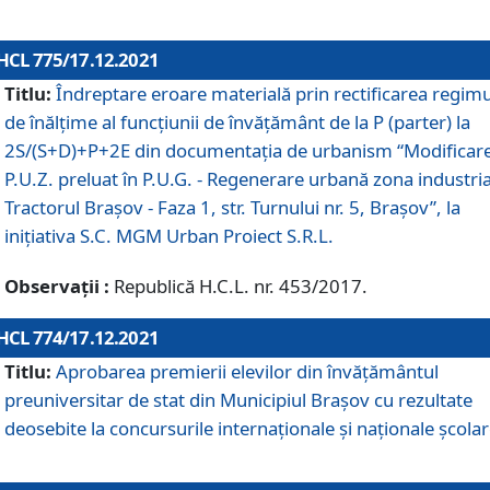
HCL 775/17.12.2021
Titlu:
Îndreptare eroare materială prin rectificarea regimu
de înălţime al funcţiunii de învăţământ de la P (parter) la
2S/(S+D)+P+2E din documentaţia de urbanism “Modificar
P.U.Z. preluat în P.U.G. - Regenerare urbană zona industria
Tractorul Braşov - Faza 1, str. Turnului nr. 5, Braşov”, la
iniţiativa S.C. MGM Urban Proiect S.R.L.
Observații :
Republică H.C.L. nr. 453/2017.
HCL 774/17.12.2021
Titlu:
Aprobarea premierii elevilor din învățământul
preuniversitar de stat din Municipiul Brașov cu rezultate
deosebite la concursurile internaționale și naționale școlar