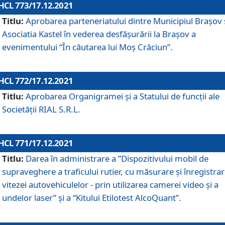
HCL 773/17.12.2021
Titlu:
Aprobarea parteneriatului dintre Municipiul Brașov 
Asociatia Kastel în vederea desfăşurării la Brașov a
evenimentului “În căutarea lui Moș Crăciun”.
HCL 772/17.12.2021
Titlu:
Aprobarea Organigramei şi a Statului de funcţii ale
Societăţii RIAL S.R.L.
HCL 771/17.12.2021
Titlu:
Darea în administrare a ”Dispozitivului mobil de
supraveghere a traficului rutier, cu măsurare și înregistrar
vitezei autovehiculelor - prin utilizarea camerei video și a
undelor laser” și a “Kitului Etilotest AlcoQuant”.