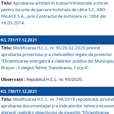
Titlu:
Aprobarea achitării în tranșe trimestriale a chiriei
pentru locurile de parcare închiriate de către S.C. ARO -
PALACE S.A., prin Contractul de închiriere nr. 1066 din
19.05.2014.
HCL 731/17.12.2021
Titlu:
Modificarea H.C.L. nr. 95/20.02.2020 privind
aprobarea proiectului și a cheltuielilor legate de proiectul
”Eficientizarea energetică a clădirilor publice din Municipiu
Brașov - Colegiul Tehnic Transilvania, Corp A”.
Observații :
Republică H.C.L. nr. 95/2020.
HCL 730/17.12.2021
Titlu:
Modificarea H.C.L. nr. 748/2018 republicată, privind
aprobarea documentației și a indicatorilor tehnico-econom
aferenți realizării obiectivului de investiții “Eficientizarea