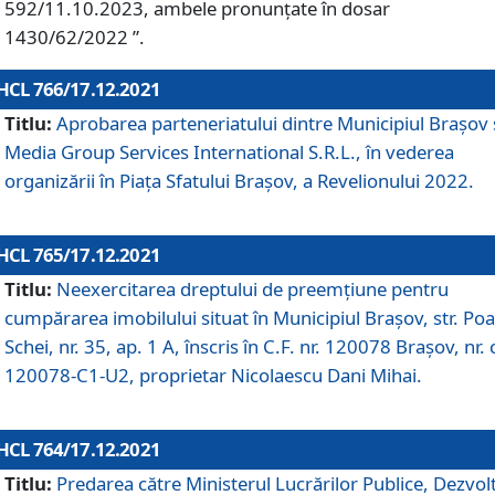
592/11.10.2023, ambele pronunțate în dosar
1430/62/2022 ”.
HCL 766/17.12.2021
Titlu:
Aprobarea parteneriatului dintre Municipiul Brașov 
Media Group Services International S.R.L., în vederea
organizării în Piața Sfatului Brașov, a Revelionului 2022.
HCL 765/17.12.2021
Titlu:
Neexercitarea dreptului de preemţiune pentru
cumpărarea imobilului situat în Municipiul Braşov, str. Poa
Schei, nr. 35, ap. 1 A, înscris în C.F. nr. 120078 Brașov, nr. 
120078-C1-U2, proprietar Nicolaescu Dani Mihai.
HCL 764/17.12.2021
Titlu:
Predarea către Ministerul Lucrărilor Publice, Dezvolt