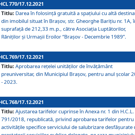
HCL 770/17.12.2021
Titlu:
Darea în folosinţă gratuită a spaţiului cu altă destina
din imobilul situat în Braşov, str. Gheorghe Bariţiu nr. 1A, î
suprafaţă de 212,33 m.p., către Asociaţia Luptătorilor,
Răniţilor şi Urmaşii Eroilor “Braşov - Decembrie 1989”.
HCL 769/17.12.2021
Titlu:
Aprobarea reţelei unităţilor de învăţământ
preuniversitar, din Municipiul Braşov, pentru anul şcolar 
- 2023.
HCL 768/17.12.2021
Titlu:
Ajustarea tarifelor cuprinse în Anexa nr. 1 din H.C.L. 
791/2018, republicată, privind aprobarea tarifelor pentru
activităţile specifice serviciului de salubrizare desfăşurate
prestatorii serviciilor publice delegate, pe raza municipiulu