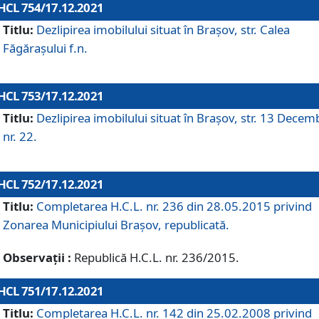
HCL 754/17.12.2021
Titlu:
Dezlipirea imobilului situat în Brașov, str. Calea
Făgărașului f.n.
HCL 753/17.12.2021
Titlu:
Dezlipirea imobilului situat în Brașov, str. 13 Decem
nr. 22.
HCL 752/17.12.2021
Titlu:
Completarea H.C.L. nr. 236 din 28.05.2015 privind
Zonarea Municipiului Braşov, republicată.
Observații :
Republică H.C.L. nr. 236/2015.
HCL 751/17.12.2021
Titlu:
Completarea H.C.L. nr. 142 din 25.02.2008 privind