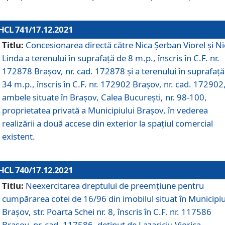
HCL 741/17.12.2021
Titlu:
Concesionarea directă către Nica Șerban Viorel și Ni
Linda a terenului în suprafață de 8 m.p., înscris în C.F. nr.
172878 Brașov, nr. cad. 172878 și a terenului în suprafață
34 m.p., înscris în C.F. nr. 172902 Brașov, nr. cad. 172902
ambele situate în Brașov, Calea București, nr. 98-100,
proprietatea privată a Municipiului Brașov, în vederea
realizării a două accese din exterior la spațiul comercial
existent.
HCL 740/17.12.2021
Titlu:
Neexercitarea dreptului de preemţiune pentru
cumpărarea cotei de 16/96 din imobilul situat în Municipiu
Braşov, str. Poarta Schei nr. 8, înscris în C.F. nr. 117586
Brașov, nr. cad. 117586, deținut de Lazariciu Viorica,