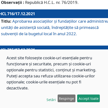
Observații :
Republică H.C.L. nr. 76/2019.
HCL 716/17.12.2021
Titlu:
Aprobarea asociaţiilor şi fundaţiilor care administre
unităţi de asistenţă socială, îndreptăţite să primească
subvenţii de la bugetul local în anul 2022.
HCL 715/17.12.2021
Titlu:
Aprobarea Planului de acţiuni sau lucrări de interes
Acest site folosește cookie-uri esențiale pentru
local pentru anul 2022.
funcționare și securitate, precum și cookie-uri
opționale pentru statistici, conținut și marketing.
Puteți accepta sau refuza utilizarea cookie-urilor
HCL 714/17.12.2021
opționale; cookie-urile esențiale nu pot fi
Titlu:
Modificarea Anexei la H.C.L. nr. 709/2020 privind
dezactivate.
aprobarea Regulamentului de Organizare şi Funcţionare a
Respinge
Accept toate
Direcţiei de Asistenţă Socială Braşov.
Setări