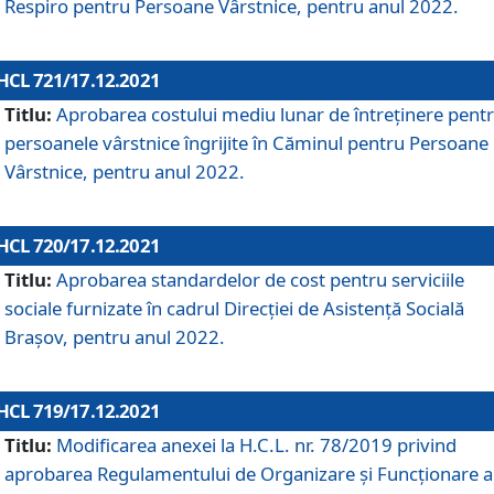
Respiro pentru Persoane Vârstnice, pentru anul 2022.
HCL 721/17.12.2021
Titlu:
Aprobarea costului mediu lunar de întreţinere pent
persoanele vârstnice îngrijite în Căminul pentru Persoane
Vârstnice, pentru anul 2022.
HCL 720/17.12.2021
Titlu:
Aprobarea standardelor de cost pentru serviciile
sociale furnizate în cadrul Direcției de Asistență Socială
Brașov, pentru anul 2022.
HCL 719/17.12.2021
Titlu:
Modificarea anexei la H.C.L. nr. 78/2019 privind
aprobarea Regulamentului de Organizare și Funcționare a