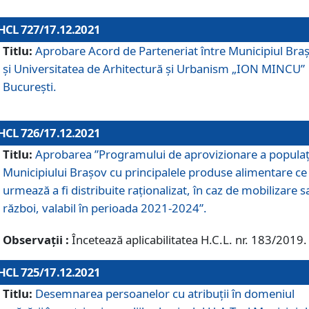
HCL 727/17.12.2021
Titlu:
Aprobare Acord de Parteneriat între Municipiul Bra
și Universitatea de Arhitectură și Urbanism „ION MINCU”
București.
HCL 726/17.12.2021
Titlu:
Aprobarea ”Programului de aprovizionare a populaț
Municipiului Braşov cu principalele produse alimentare ce
urmează a fi distribuite raționalizat, în caz de mobilizare s
război, valabil în perioada 2021-2024”.
Observații :
Încetează aplicabilitatea H.C.L. nr. 183/2019.
HCL 725/17.12.2021
Titlu:
Desemnarea persoanelor cu atribuții în domeniul