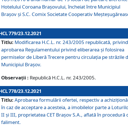
Hotelului Coroana Brașovului, încheiat între Municipiul
Braşov şi S.C. Comix Societate Cooperativ Meșteșugăreas
HCL 779/23.12.2021
Titlu:
Modificarea H.C.L. nr. 243/2005 republicată, privind
aprobarea Regulamentului privind eliberarea şi folosirea
permiselor de Liberă Trecere pentru circulația pe străzile 
Municipiul Braşov.
Observații :
Republică H.C.L. nr. 243/2005.
HCL 778/23.12.2021
Titlu:
Aprobarea formulării ofertei, respectiv a achiziționăr
în caz de acceptare a acesteia, a imobilelor parte a Loturilo
II și III, proprietatea CET Brașov S.A., aflată în procedură 
faliment.