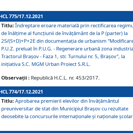
HCL 775/17.12.2021
Titlu:
Îndreptare eroare materială prin rectificarea regimu
de înălţime al funcţiunii de învăţământ de la P (parter) la
2S/(S+D)+P+2E din documentaţia de urbanism “Modificar
P.U.Z. preluat în P.U.G. - Regenerare urbană zona industria
Tractorul Braşov - Faza 1, str. Turnului nr. 5, Braşov”, la
iniţiativa S.C. MGM Urban Proiect S.R.L.
Observații :
Republică H.C.L. nr. 453/2017.
HCL 774/17.12.2021
Titlu:
Aprobarea premierii elevilor din învățământul
preuniversitar de stat din Municipiul Brașov cu rezultate
deosebite la concursurile internaționale și naționale școlar