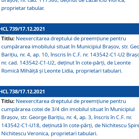
proprietar tabular.
HCL 739/17.12.2021
Titlu:
Neexercitarea dreptului de preemţiune pentru
cumpărarea imobilului situat în Municipiul Braşov, str. Ge
Barițiu, nr. 4, ap. 10, înscris în C.F. nr. 143542-C1-U2 Braș
nr. cad. 143542-C1-U2, deținut în cote-părți, de Leonte
Romică Mihăiță și Leonte Lidia, proprietari tabulari.
HCL 738/17.12.2021
Titlu:
Neexercitarea dreptului de preemţiune pentru
cumpărarea cotei de 3/4 din imobilul situat în Municipiul
Braşov, str. George Barițiu, nr. 4, ap. 3, înscris în C.F. nr.
143542-C1-U18, deținută în cote-părți, de Nichitescu Spire
Nichitescu Veronica, proprietari tabulari.