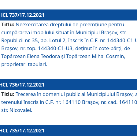
HCL 737/17.12.2021
Titlu:
Neexercitarea dreptului de preemţiune pentru
cumpărarea imobilului situat în Municipiul Braşov, str.
Republicii nr. 35, ap. Lotul 2, înscris în C.F. nr. 144340-C1
Brașov, nr. top. 144340-C1-U3, deținut în cote-părți, de
Topârcean Elena Teodora și Topârcean Mihai Cosmin,
proprietari tabulari.
HCL 736/17.12.2021
Titlu:
Trecerea în domeniul public al Municipiului Braşov, 
terenului înscris în C.F. nr. 164110 Brașov, nr. cad. 164110
str. Nicovalei.
HCL 735/17.12.2021