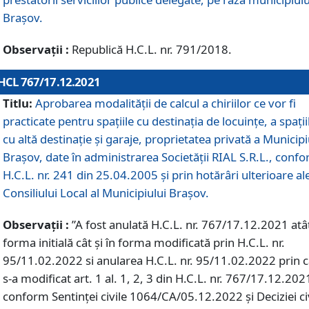
Braşov.
Observații :
Republică H.C.L. nr. 791/2018.
HCL 767/17.12.2021
Titlu:
Aprobarea modalității de calcul a chiriilor ce vor fi
practicate pentru spaţiile cu destinaţia de locuinţe, a spaţii
cu altă destinaţie şi garaje, proprietatea privată a Municipi
Braşov, date în administrarea Societăţii RIAL S.R.L., conf
H.C.L. nr. 241 din 25.04.2005 și prin hotărâri ulterioare al
Consiliului Local al Municipiului Braşov.
Observații :
”A fost anulată H.C.L. nr. 767/17.12.2021 atât
forma initială cât și în forma modificată prin H.C.L. nr.
95/11.02.2022 si anularea H.C.L. nr. 95/11.02.2022 prin 
s-a modificat art. 1 al. 1, 2, 3 din H.C.L. nr. 767/17.12.202
conform Sentinței civile 1064/CA/05.12.2022 și Deciziei ci