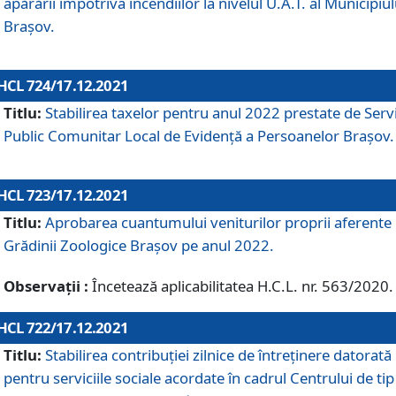
apărării împotriva incendiilor la nivelul U.A.T. al Municipiul
Brașov.
HCL 724/17.12.2021
Titlu:
Stabilirea taxelor pentru anul 2022 prestate de Servi
Public Comunitar Local de Evidență a Persoanelor Braşov.
HCL 723/17.12.2021
Titlu:
Aprobarea cuantumului veniturilor proprii aferente
Grădinii Zoologice Braşov pe anul 2022.
Observații :
Încetează aplicabilitatea H.C.L. nr. 563/2020.
HCL 722/17.12.2021
Titlu:
Stabilirea contribuţiei zilnice de întreținere datorată
pentru serviciile sociale acordate în cadrul Centrului de tip