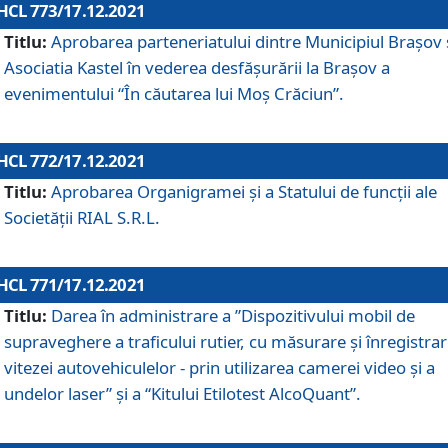
HCL 773/17.12.2021
Titlu:
Aprobarea parteneriatului dintre Municipiul Brașov 
Asociatia Kastel în vederea desfăşurării la Brașov a
evenimentului “În căutarea lui Moș Crăciun”.
HCL 772/17.12.2021
Titlu:
Aprobarea Organigramei şi a Statului de funcţii ale
Societăţii RIAL S.R.L.
HCL 771/17.12.2021
Titlu:
Darea în administrare a ”Dispozitivului mobil de
supraveghere a traficului rutier, cu măsurare și înregistrar
vitezei autovehiculelor - prin utilizarea camerei video și a
undelor laser” și a “Kitului Etilotest AlcoQuant”.