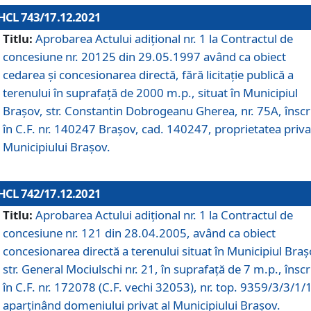
HCL 743/17.12.2021
Titlu:
Aprobarea Actului adiţional nr. 1 la Contractul de
concesiune nr. 20125 din 29.05.1997 având ca obiect
cedarea și concesionarea directă, fără licitație publică a
terenului în suprafață de 2000 m.p., situat în Municipiul
Brașov, str. Constantin Dobrogeanu Gherea, nr. 75A, înscr
în C.F. nr. 140247 Brașov, cad. 140247, proprietatea priva
Municipiului Brașov.
HCL 742/17.12.2021
Titlu:
Aprobarea Actului adiţional nr. 1 la Contractul de
concesiune nr. 121 din 28.04.2005, având ca obiect
concesionarea directă a terenului situat în Municipiul Braș
str. General Mociulschi nr. 21, în suprafață de 7 m.p., înscr
în C.F. nr. 172078 (C.F. vechi 32053), nr. top. 9359/3/3/1/
aparținând domeniului privat al Municipiului Brașov.