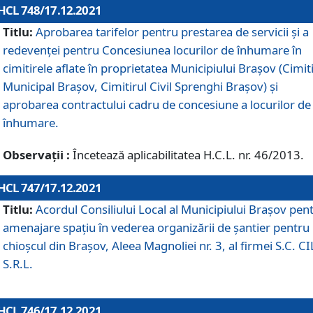
HCL 748/17.12.2021
Titlu:
Aprobarea tarifelor pentru prestarea de servicii şi a
redevenţei pentru Concesiunea locurilor de înhumare în
cimitirele aflate în proprietatea Municipiului Braşov (Cimit
Municipal Braşov, Cimitirul Civil Sprenghi Braşov) şi
aprobarea contractului cadru de concesiune a locurilor de
înhumare.
Observații :
Încetează aplicabilitatea H.C.L. nr. 46/2013.
HCL 747/17.12.2021
Titlu:
Acordul Consiliului Local al Municipiului Braşov pen
amenajare spațiu în vederea organizării de șantier pentru
chioșcul din Brașov, Aleea Magnoliei nr. 3, al firmei S.C. C
S.R.L.
HCL 746/17.12.2021