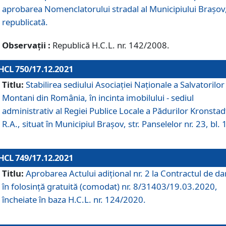
aprobarea Nomenclatorului stradal al Municipiului Braşov
republicată.
Observații :
Republică H.C.L. nr. 142/2008.
HCL 750/17.12.2021
Titlu:
Stabilirea sediului Asociației Naționale a Salvatorilor
Montani din România, în incinta imobilului - sediul
administrativ al Regiei Publice Locale a Pădurilor Kronstad
R.A., situat în Municipiul Braşov, str. Panselelor nr. 23, bl. 
HCL 749/17.12.2021
Titlu:
Aprobarea Actului adițional nr. 2 la Contractul de da
în folosință gratuită (comodat) nr. 8/31403/19.03.2020,
încheiate în baza H.C.L. nr. 124/2020.