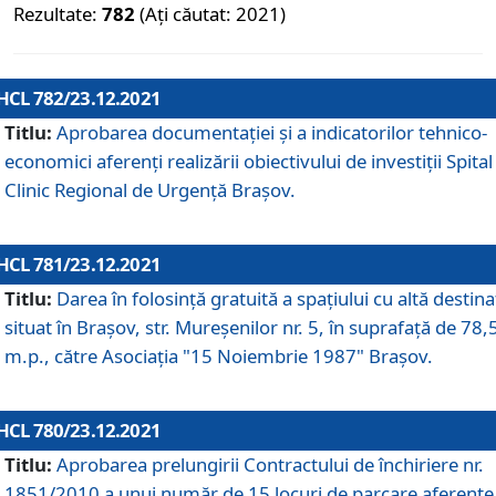
Rezultate:
782
(Ați căutat: 2021)
HCL 782/23.12.2021
Titlu:
Aprobarea documentației și a indicatorilor tehnico-
economici aferenți realizării obiectivului de investiții Spital
Clinic Regional de Urgență Brașov.
HCL 781/23.12.2021
Titlu:
Darea în folosinţă gratuită a spaţiului cu altă destina
situat în Braşov, str. Mureşenilor nr. 5, în suprafaţă de 78,
m.p., către Asociaţia "15 Noiembrie 1987" Braşov.
HCL 780/23.12.2021
Titlu:
Aprobarea prelungirii Contractului de închiriere nr.
1851/2010 a unui număr de 15 locuri de parcare aferente