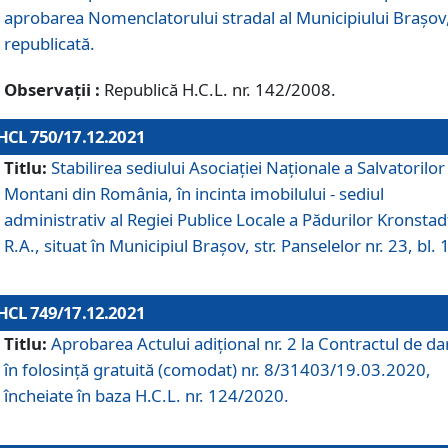
aprobarea Nomenclatorului stradal al Municipiului Braşov
republicată.
Observații :
Republică H.C.L. nr. 142/2008.
HCL 750/17.12.2021
Titlu:
Stabilirea sediului Asociației Naționale a Salvatorilor
Montani din România, în incinta imobilului - sediul
administrativ al Regiei Publice Locale a Pădurilor Kronstad
R.A., situat în Municipiul Braşov, str. Panselelor nr. 23, bl. 
HCL 749/17.12.2021
Titlu:
Aprobarea Actului adițional nr. 2 la Contractul de da
în folosință gratuită (comodat) nr. 8/31403/19.03.2020,
încheiate în baza H.C.L. nr. 124/2020.