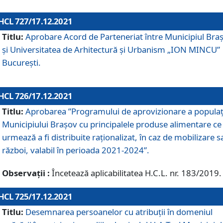
HCL 727/17.12.2021
Titlu:
Aprobare Acord de Parteneriat între Municipiul Bra
și Universitatea de Arhitectură și Urbanism „ION MINCU”
București.
HCL 726/17.12.2021
Titlu:
Aprobarea ”Programului de aprovizionare a populaț
Municipiului Braşov cu principalele produse alimentare ce
urmează a fi distribuite raționalizat, în caz de mobilizare s
război, valabil în perioada 2021-2024”.
Observații :
Încetează aplicabilitatea H.C.L. nr. 183/2019.
HCL 725/17.12.2021
Titlu:
Desemnarea persoanelor cu atribuții în domeniul