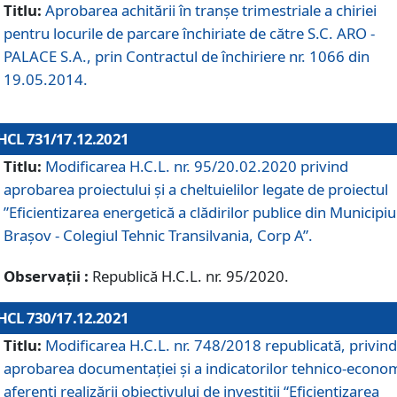
Titlu:
Aprobarea achitării în tranșe trimestriale a chiriei
pentru locurile de parcare închiriate de către S.C. ARO -
PALACE S.A., prin Contractul de închiriere nr. 1066 din
19.05.2014.
HCL 731/17.12.2021
Titlu:
Modificarea H.C.L. nr. 95/20.02.2020 privind
aprobarea proiectului și a cheltuielilor legate de proiectul
”Eficientizarea energetică a clădirilor publice din Municipiu
Brașov - Colegiul Tehnic Transilvania, Corp A”.
Observații :
Republică H.C.L. nr. 95/2020.
HCL 730/17.12.2021
Titlu:
Modificarea H.C.L. nr. 748/2018 republicată, privind
aprobarea documentației și a indicatorilor tehnico-econom
aferenți realizării obiectivului de investiții “Eficientizarea