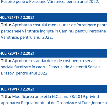
Respiro pentru Persoane Vârstnice, pentru anul 2022.
HCL 721/17.12.2021
Titlu:
Aprobarea costului mediu lunar de întreţinere pent
persoanele vârstnice îngrijite în Căminul pentru Persoane
Vârstnice, pentru anul 2022.
HCL 720/17.12.2021
Titlu:
Aprobarea standardelor de cost pentru serviciile
sociale furnizate în cadrul Direcției de Asistență Socială
Brașov, pentru anul 2022.
HCL 719/17.12.2021
Titlu:
Modificarea anexei la H.C.L. nr. 78/2019 privind
aprobarea Regulamentului de Organizare și Funcționare a