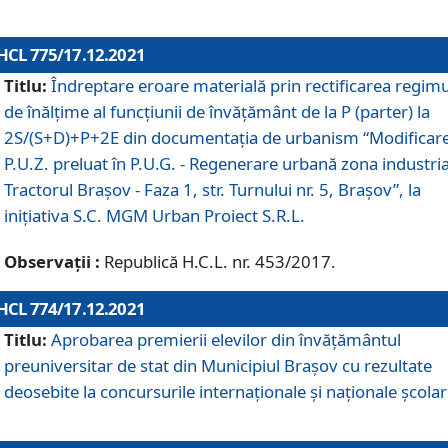
HCL 775/17.12.2021
Titlu:
Îndreptare eroare materială prin rectificarea regimu
de înălţime al funcţiunii de învăţământ de la P (parter) la
2S/(S+D)+P+2E din documentaţia de urbanism “Modificar
P.U.Z. preluat în P.U.G. - Regenerare urbană zona industria
Tractorul Braşov - Faza 1, str. Turnului nr. 5, Braşov”, la
iniţiativa S.C. MGM Urban Proiect S.R.L.
Observații :
Republică H.C.L. nr. 453/2017.
HCL 774/17.12.2021
Titlu:
Aprobarea premierii elevilor din învățământul
preuniversitar de stat din Municipiul Brașov cu rezultate
deosebite la concursurile internaționale și naționale școlar