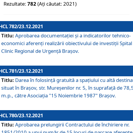
Rezultate:
782
(Ați căutat: 2021)
HCL 782/23.12.2021
Titlu:
Aprobarea documentației și a indicatorilor tehnico-
economici aferenți realizării obiectivului de investiții Spital
Clinic Regional de Urgență Brașov.
HCL 781/23.12.2021
Titlu:
Darea în folosinţă gratuită a spaţiului cu altă destina
situat în Braşov, str. Mureşenilor nr. 5, în suprafaţă de 78,
m.p., către Asociaţia "15 Noiembrie 1987" Braşov.
HCL 780/23.12.2021
Titlu:
Aprobarea prelungirii Contractului de închiriere nr.
1851/2010 a unui număr de 15 locuri de parcare aferente