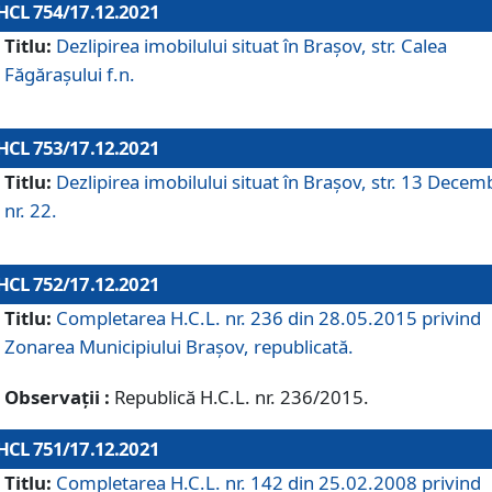
HCL 754/17.12.2021
Titlu:
Dezlipirea imobilului situat în Brașov, str. Calea
Făgărașului f.n.
HCL 753/17.12.2021
Titlu:
Dezlipirea imobilului situat în Brașov, str. 13 Decem
nr. 22.
HCL 752/17.12.2021
Titlu:
Completarea H.C.L. nr. 236 din 28.05.2015 privind
Zonarea Municipiului Braşov, republicată.
Observații :
Republică H.C.L. nr. 236/2015.
HCL 751/17.12.2021
Titlu:
Completarea H.C.L. nr. 142 din 25.02.2008 privind