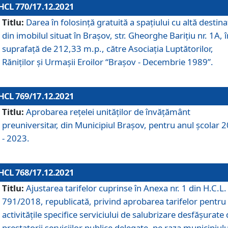
HCL 770/17.12.2021
Titlu:
Darea în folosinţă gratuită a spaţiului cu altă destina
din imobilul situat în Braşov, str. Gheorghe Bariţiu nr. 1A, î
suprafaţă de 212,33 m.p., către Asociaţia Luptătorilor,
Răniţilor şi Urmaşii Eroilor “Braşov - Decembrie 1989”.
HCL 769/17.12.2021
Titlu:
Aprobarea reţelei unităţilor de învăţământ
preuniversitar, din Municipiul Braşov, pentru anul şcolar 
- 2023.
HCL 768/17.12.2021
Titlu:
Ajustarea tarifelor cuprinse în Anexa nr. 1 din H.C.L. 
791/2018, republicată, privind aprobarea tarifelor pentru
activităţile specifice serviciului de salubrizare desfăşurate
prestatorii serviciilor publice delegate, pe raza municipiulu