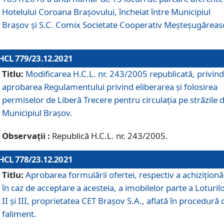
Hotelului Coroana Brașovului, încheiat între Municipiul
Braşov şi S.C. Comix Societate Cooperativ Meșteșugăreas
HCL 779/23.12.2021
Titlu:
Modificarea H.C.L. nr. 243/2005 republicată, privind
aprobarea Regulamentului privind eliberarea şi folosirea
permiselor de Liberă Trecere pentru circulația pe străzile 
Municipiul Braşov.
Observații :
Republică H.C.L. nr. 243/2005.
HCL 778/23.12.2021
Titlu:
Aprobarea formulării ofertei, respectiv a achiziționăr
în caz de acceptare a acesteia, a imobilelor parte a Loturilo
II și III, proprietatea CET Brașov S.A., aflată în procedură 
faliment.