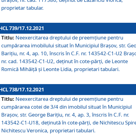
proprietar tabular.
HCL 739/17.12.2021
Titlu:
Neexercitarea dreptului de preemţiune pentru
cumpărarea imobilului situat în Municipiul Braşov, str. Ge
Barițiu, nr. 4, ap. 10, înscris în C.F. nr. 143542-C1-U2 Braș
nr. cad. 143542-C1-U2, deținut în cote-părți, de Leonte
Romică Mihăiță și Leonte Lidia, proprietari tabulari.
HCL 738/17.12.2021
Titlu:
Neexercitarea dreptului de preemţiune pentru
cumpărarea cotei de 3/4 din imobilul situat în Municipiul
Braşov, str. George Barițiu, nr. 4, ap. 3, înscris în C.F. nr.
143542-C1-U18, deținută în cote-părți, de Nichitescu Spire
Nichitescu Veronica, proprietari tabulari.