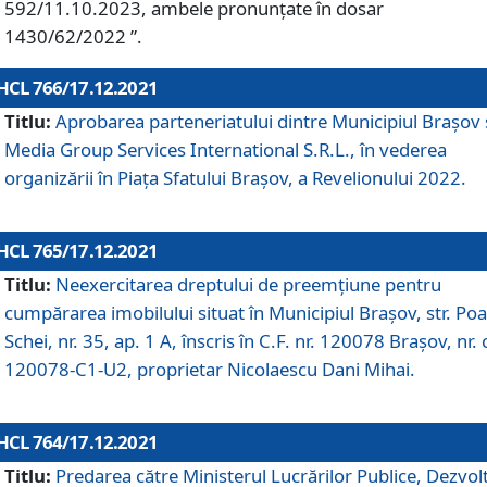
592/11.10.2023, ambele pronunțate în dosar
1430/62/2022 ”.
HCL 766/17.12.2021
Titlu:
Aprobarea parteneriatului dintre Municipiul Brașov 
Media Group Services International S.R.L., în vederea
organizării în Piața Sfatului Brașov, a Revelionului 2022.
HCL 765/17.12.2021
Titlu:
Neexercitarea dreptului de preemţiune pentru
cumpărarea imobilului situat în Municipiul Braşov, str. Poa
Schei, nr. 35, ap. 1 A, înscris în C.F. nr. 120078 Brașov, nr. 
120078-C1-U2, proprietar Nicolaescu Dani Mihai.
HCL 764/17.12.2021
Titlu:
Predarea către Ministerul Lucrărilor Publice, Dezvolt