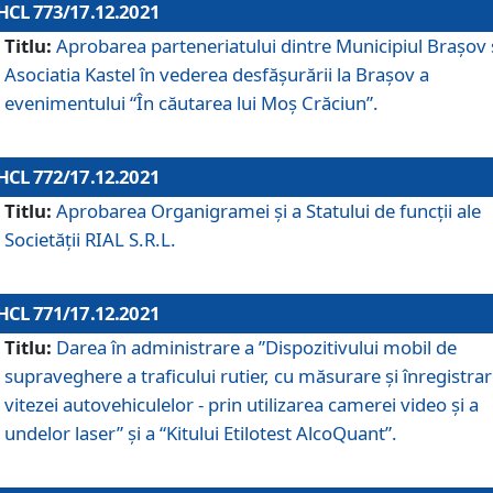
HCL 773/17.12.2021
Titlu:
Aprobarea parteneriatului dintre Municipiul Brașov 
Asociatia Kastel în vederea desfăşurării la Brașov a
evenimentului “În căutarea lui Moș Crăciun”.
HCL 772/17.12.2021
Titlu:
Aprobarea Organigramei şi a Statului de funcţii ale
Societăţii RIAL S.R.L.
HCL 771/17.12.2021
Titlu:
Darea în administrare a ”Dispozitivului mobil de
supraveghere a traficului rutier, cu măsurare și înregistrar
vitezei autovehiculelor - prin utilizarea camerei video și a
undelor laser” și a “Kitului Etilotest AlcoQuant”.