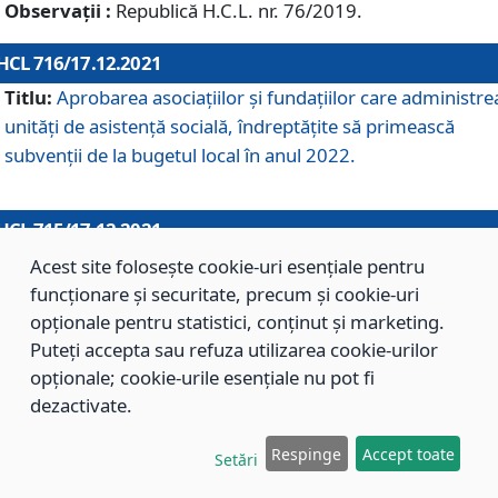
Observații :
Republică H.C.L. nr. 76/2019.
HCL 716/17.12.2021
Titlu:
Aprobarea asociaţiilor şi fundaţiilor care administre
unităţi de asistenţă socială, îndreptăţite să primească
subvenţii de la bugetul local în anul 2022.
HCL 715/17.12.2021
Titlu:
Aprobarea Planului de acţiuni sau lucrări de interes
Acest site folosește cookie-uri esențiale pentru
local pentru anul 2022.
funcționare și securitate, precum și cookie-uri
opționale pentru statistici, conținut și marketing.
Puteți accepta sau refuza utilizarea cookie-urilor
HCL 714/17.12.2021
opționale; cookie-urile esențiale nu pot fi
Titlu:
Modificarea Anexei la H.C.L. nr. 709/2020 privind
dezactivate.
aprobarea Regulamentului de Organizare şi Funcţionare a
Respinge
Accept toate
Direcţiei de Asistenţă Socială Braşov.
Setări