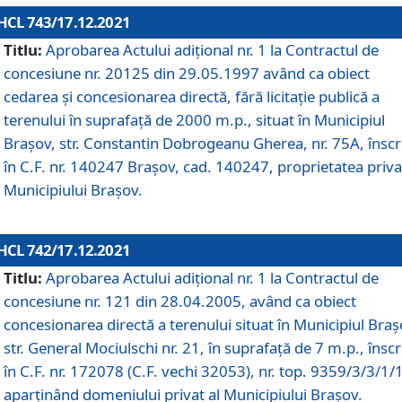
HCL 743/17.12.2021
Titlu:
Aprobarea Actului adiţional nr. 1 la Contractul de
concesiune nr. 20125 din 29.05.1997 având ca obiect
cedarea și concesionarea directă, fără licitație publică a
terenului în suprafață de 2000 m.p., situat în Municipiul
Brașov, str. Constantin Dobrogeanu Gherea, nr. 75A, înscr
în C.F. nr. 140247 Brașov, cad. 140247, proprietatea priva
Municipiului Brașov.
HCL 742/17.12.2021
Titlu:
Aprobarea Actului adiţional nr. 1 la Contractul de
concesiune nr. 121 din 28.04.2005, având ca obiect
concesionarea directă a terenului situat în Municipiul Braș
str. General Mociulschi nr. 21, în suprafață de 7 m.p., înscr
în C.F. nr. 172078 (C.F. vechi 32053), nr. top. 9359/3/3/1/
aparținând domeniului privat al Municipiului Brașov.