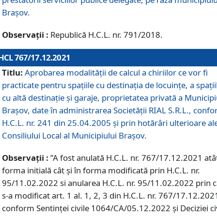
Braşov.
Observații :
Republică H.C.L. nr. 791/2018.
HCL 767/17.12.2021
Titlu:
Aprobarea modalității de calcul a chiriilor ce vor fi
practicate pentru spaţiile cu destinaţia de locuinţe, a spaţii
cu altă destinaţie şi garaje, proprietatea privată a Municipi
Braşov, date în administrarea Societăţii RIAL S.R.L., conf
H.C.L. nr. 241 din 25.04.2005 și prin hotărâri ulterioare al
Consiliului Local al Municipiului Braşov.
Observații :
”A fost anulată H.C.L. nr. 767/17.12.2021 atât
forma initială cât și în forma modificată prin H.C.L. nr.
95/11.02.2022 si anularea H.C.L. nr. 95/11.02.2022 prin 
s-a modificat art. 1 al. 1, 2, 3 din H.C.L. nr. 767/17.12.202
conform Sentinței civile 1064/CA/05.12.2022 și Deciziei ci