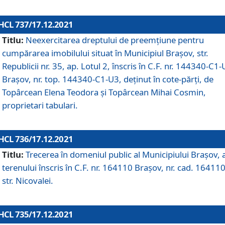
HCL 737/17.12.2021
Titlu:
Neexercitarea dreptului de preemţiune pentru
cumpărarea imobilului situat în Municipiul Braşov, str.
Republicii nr. 35, ap. Lotul 2, înscris în C.F. nr. 144340-C1
Brașov, nr. top. 144340-C1-U3, deținut în cote-părți, de
Topârcean Elena Teodora și Topârcean Mihai Cosmin,
proprietari tabulari.
HCL 736/17.12.2021
Titlu:
Trecerea în domeniul public al Municipiului Braşov, 
terenului înscris în C.F. nr. 164110 Brașov, nr. cad. 164110
str. Nicovalei.
HCL 735/17.12.2021