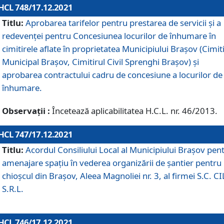
HCL 748/17.12.2021
Titlu:
Aprobarea tarifelor pentru prestarea de servicii şi a
redevenţei pentru Concesiunea locurilor de înhumare în
cimitirele aflate în proprietatea Municipiului Braşov (Cimit
Municipal Braşov, Cimitirul Civil Sprenghi Braşov) şi
aprobarea contractului cadru de concesiune a locurilor de
înhumare.
Observații :
Încetează aplicabilitatea H.C.L. nr. 46/2013.
HCL 747/17.12.2021
Titlu:
Acordul Consiliului Local al Municipiului Braşov pen
amenajare spațiu în vederea organizării de șantier pentru
chioșcul din Brașov, Aleea Magnoliei nr. 3, al firmei S.C. C
S.R.L.
HCL 746/17.12.2021