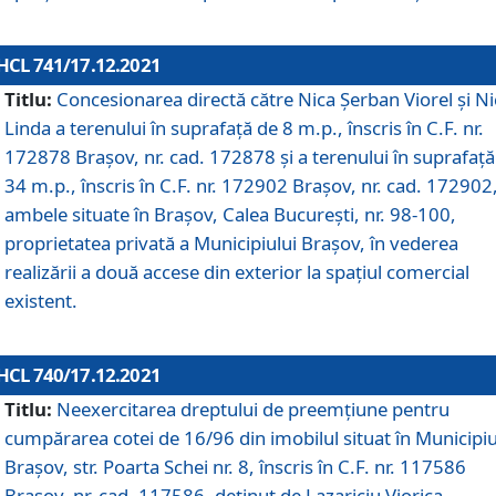
HCL 741/17.12.2021
Titlu:
Concesionarea directă către Nica Șerban Viorel și Ni
Linda a terenului în suprafață de 8 m.p., înscris în C.F. nr.
172878 Brașov, nr. cad. 172878 și a terenului în suprafață
34 m.p., înscris în C.F. nr. 172902 Brașov, nr. cad. 172902
ambele situate în Brașov, Calea București, nr. 98-100,
proprietatea privată a Municipiului Brașov, în vederea
realizării a două accese din exterior la spațiul comercial
existent.
HCL 740/17.12.2021
Titlu:
Neexercitarea dreptului de preemţiune pentru
cumpărarea cotei de 16/96 din imobilul situat în Municipiu
Braşov, str. Poarta Schei nr. 8, înscris în C.F. nr. 117586
Brașov, nr. cad. 117586, deținut de Lazariciu Viorica,