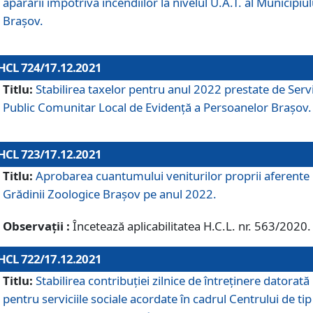
apărării împotriva incendiilor la nivelul U.A.T. al Municipiul
Brașov.
HCL 724/17.12.2021
Titlu:
Stabilirea taxelor pentru anul 2022 prestate de Servi
Public Comunitar Local de Evidență a Persoanelor Braşov.
HCL 723/17.12.2021
Titlu:
Aprobarea cuantumului veniturilor proprii aferente
Grădinii Zoologice Braşov pe anul 2022.
Observații :
Încetează aplicabilitatea H.C.L. nr. 563/2020.
HCL 722/17.12.2021
Titlu:
Stabilirea contribuţiei zilnice de întreținere datorată
pentru serviciile sociale acordate în cadrul Centrului de tip