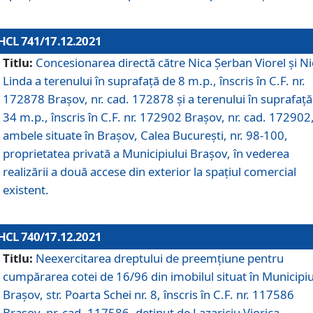
HCL 741/17.12.2021
Titlu:
Concesionarea directă către Nica Șerban Viorel și Ni
Linda a terenului în suprafață de 8 m.p., înscris în C.F. nr.
172878 Brașov, nr. cad. 172878 și a terenului în suprafață
34 m.p., înscris în C.F. nr. 172902 Brașov, nr. cad. 172902
ambele situate în Brașov, Calea București, nr. 98-100,
proprietatea privată a Municipiului Brașov, în vederea
realizării a două accese din exterior la spațiul comercial
existent.
HCL 740/17.12.2021
Titlu:
Neexercitarea dreptului de preemţiune pentru
cumpărarea cotei de 16/96 din imobilul situat în Municipiu
Braşov, str. Poarta Schei nr. 8, înscris în C.F. nr. 117586
Brașov, nr. cad. 117586, deținut de Lazariciu Viorica,