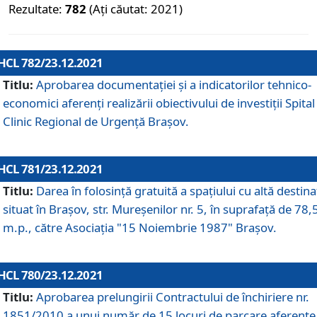
Rezultate:
782
(Ați căutat: 2021)
HCL 782/23.12.2021
Titlu:
Aprobarea documentației și a indicatorilor tehnico-
economici aferenți realizării obiectivului de investiții Spital
Clinic Regional de Urgență Brașov.
HCL 781/23.12.2021
Titlu:
Darea în folosinţă gratuită a spaţiului cu altă destina
situat în Braşov, str. Mureşenilor nr. 5, în suprafaţă de 78,
m.p., către Asociaţia "15 Noiembrie 1987" Braşov.
HCL 780/23.12.2021
Titlu:
Aprobarea prelungirii Contractului de închiriere nr.
1851/2010 a unui număr de 15 locuri de parcare aferente