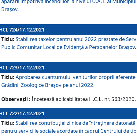
apărării împotriva incendiilor la nivelul U.A.T. al Municipiul
Brașov.
HCL 724/17.12.2021
Titlu:
Stabilirea taxelor pentru anul 2022 prestate de Servi
Public Comunitar Local de Evidență a Persoanelor Braşov.
HCL 723/17.12.2021
Titlu:
Aprobarea cuantumului veniturilor proprii aferente
Grădinii Zoologice Braşov pe anul 2022.
Observații :
Încetează aplicabilitatea H.C.L. nr. 563/2020.
HCL 722/17.12.2021
Titlu:
Stabilirea contribuţiei zilnice de întreținere datorată
pentru serviciile sociale acordate în cadrul Centrului de tip