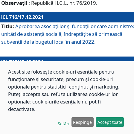
Observații :
Republică H.C.L. nr. 76/2019.
HCL 716/17.12.2021
Titlu:
Aprobarea asociaţiilor şi fundaţiilor care administre
unităţi de asistenţă socială, îndreptăţite să primească
subvenţii de la bugetul local în anul 2022.
HCL 715/17.12.2021
Titlu:
Aprobarea Planului de acţiuni sau lucrări de interes
Acest site folosește cookie-uri esențiale pentru
local pentru anul 2022.
funcționare și securitate, precum și cookie-uri
opționale pentru statistici, conținut și marketing.
Puteți accepta sau refuza utilizarea cookie-urilor
HCL 714/17.12.2021
opționale; cookie-urile esențiale nu pot fi
Titlu:
Modificarea Anexei la H.C.L. nr. 709/2020 privind
dezactivate.
aprobarea Regulamentului de Organizare şi Funcţionare a
Respinge
Accept toate
Direcţiei de Asistenţă Socială Braşov.
Setări