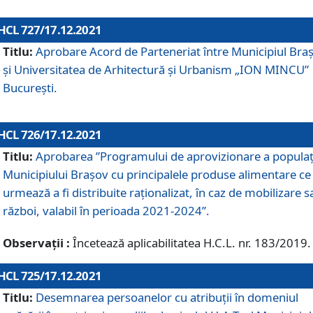
HCL 727/17.12.2021
Titlu:
Aprobare Acord de Parteneriat între Municipiul Bra
și Universitatea de Arhitectură și Urbanism „ION MINCU”
București.
HCL 726/17.12.2021
Titlu:
Aprobarea ”Programului de aprovizionare a populaț
Municipiului Braşov cu principalele produse alimentare ce
urmează a fi distribuite raționalizat, în caz de mobilizare s
război, valabil în perioada 2021-2024”.
Observații :
Încetează aplicabilitatea H.C.L. nr. 183/2019.
HCL 725/17.12.2021
Titlu:
Desemnarea persoanelor cu atribuții în domeniul