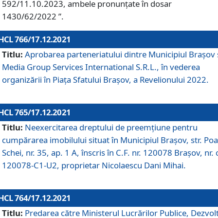
592/11.10.2023, ambele pronunțate în dosar
1430/62/2022 ”.
HCL 766/17.12.2021
Titlu:
Aprobarea parteneriatului dintre Municipiul Brașov 
Media Group Services International S.R.L., în vederea
organizării în Piața Sfatului Brașov, a Revelionului 2022.
HCL 765/17.12.2021
Titlu:
Neexercitarea dreptului de preemţiune pentru
cumpărarea imobilului situat în Municipiul Braşov, str. Poa
Schei, nr. 35, ap. 1 A, înscris în C.F. nr. 120078 Brașov, nr. 
120078-C1-U2, proprietar Nicolaescu Dani Mihai.
HCL 764/17.12.2021
Titlu:
Predarea către Ministerul Lucrărilor Publice, Dezvolt