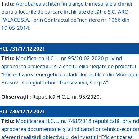
Titlu:
Aprobarea achitării în tranșe trimestriale a chiriei
pentru locurile de parcare închiriate de către S.C. ARO -
PALACE S.A., prin Contractul de închiriere nr. 1066 din
19.05.2014.
HCL 731/17.12.2021
Titlu:
Modificarea H.C.L. nr. 95/20.02.2020 privind
aprobarea proiectului și a cheltuielilor legate de proiectul
”Eficientizarea energetică a clădirilor publice din Municipiu
Brașov - Colegiul Tehnic Transilvania, Corp A”.
Observații :
Republică H.C.L. nr. 95/2020.
HCL 730/17.12.2021
Titlu:
Modificarea H.C.L. nr. 748/2018 republicată, privind
aprobarea documentației și a indicatorilor tehnico-econom
aferenți realizării obiectivului de investiții “Eficientizarea