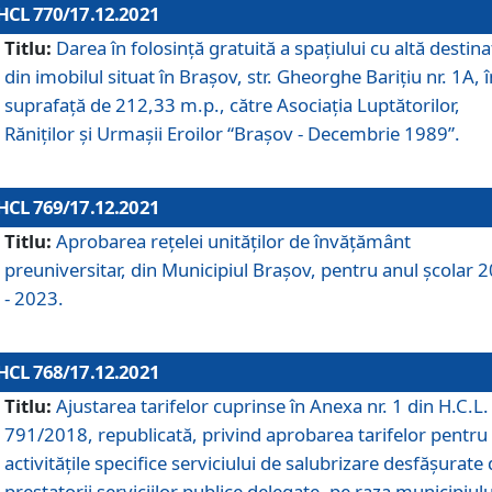
HCL 770/17.12.2021
Titlu:
Darea în folosinţă gratuită a spaţiului cu altă destina
din imobilul situat în Braşov, str. Gheorghe Bariţiu nr. 1A, î
suprafaţă de 212,33 m.p., către Asociaţia Luptătorilor,
Răniţilor şi Urmaşii Eroilor “Braşov - Decembrie 1989”.
HCL 769/17.12.2021
Titlu:
Aprobarea reţelei unităţilor de învăţământ
preuniversitar, din Municipiul Braşov, pentru anul şcolar 
- 2023.
HCL 768/17.12.2021
Titlu:
Ajustarea tarifelor cuprinse în Anexa nr. 1 din H.C.L. 
791/2018, republicată, privind aprobarea tarifelor pentru
activităţile specifice serviciului de salubrizare desfăşurate
prestatorii serviciilor publice delegate, pe raza municipiulu