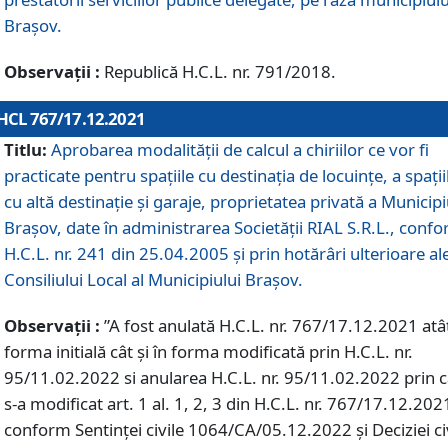
Braşov.
Observații :
Republică H.C.L. nr. 791/2018.
HCL 767/17.12.2021
Titlu:
Aprobarea modalității de calcul a chiriilor ce vor fi
practicate pentru spaţiile cu destinaţia de locuinţe, a spaţii
cu altă destinaţie şi garaje, proprietatea privată a Municipi
Braşov, date în administrarea Societăţii RIAL S.R.L., conf
H.C.L. nr. 241 din 25.04.2005 și prin hotărâri ulterioare al
Consiliului Local al Municipiului Braşov.
Observații :
”A fost anulată H.C.L. nr. 767/17.12.2021 atât
forma initială cât și în forma modificată prin H.C.L. nr.
95/11.02.2022 si anularea H.C.L. nr. 95/11.02.2022 prin 
s-a modificat art. 1 al. 1, 2, 3 din H.C.L. nr. 767/17.12.202
conform Sentinței civile 1064/CA/05.12.2022 și Deciziei ci