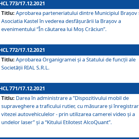
HCL 773/17.12.2021
Titlu:
Aprobarea parteneriatului dintre Municipiul Brașov 
Asociatia Kastel în vederea desfăşurării la Brașov a
evenimentului “În căutarea lui Moș Crăciun”.
HCL 772/17.12.2021
Titlu:
Aprobarea Organigramei şi a Statului de funcţii ale
Societăţii RIAL S.R.L.
HCL 771/17.12.2021
Titlu:
Darea în administrare a ”Dispozitivului mobil de
supraveghere a traficului rutier, cu măsurare și înregistrar
vitezei autovehiculelor - prin utilizarea camerei video și a
undelor laser” și a “Kitului Etilotest AlcoQuant”.