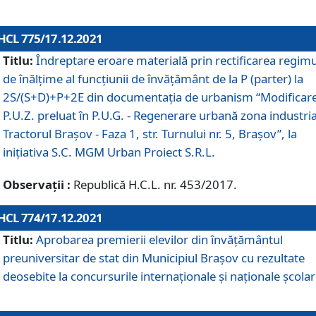
HCL 775/17.12.2021
Titlu:
Îndreptare eroare materială prin rectificarea regimu
de înălţime al funcţiunii de învăţământ de la P (parter) la
2S/(S+D)+P+2E din documentaţia de urbanism “Modificar
P.U.Z. preluat în P.U.G. - Regenerare urbană zona industria
Tractorul Braşov - Faza 1, str. Turnului nr. 5, Braşov”, la
iniţiativa S.C. MGM Urban Proiect S.R.L.
Observații :
Republică H.C.L. nr. 453/2017.
HCL 774/17.12.2021
Titlu:
Aprobarea premierii elevilor din învățământul
preuniversitar de stat din Municipiul Brașov cu rezultate
deosebite la concursurile internaționale și naționale școlar