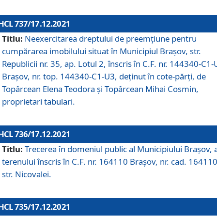
HCL 737/17.12.2021
Titlu:
Neexercitarea dreptului de preemţiune pentru
cumpărarea imobilului situat în Municipiul Braşov, str.
Republicii nr. 35, ap. Lotul 2, înscris în C.F. nr. 144340-C1
Brașov, nr. top. 144340-C1-U3, deținut în cote-părți, de
Topârcean Elena Teodora și Topârcean Mihai Cosmin,
proprietari tabulari.
HCL 736/17.12.2021
Titlu:
Trecerea în domeniul public al Municipiului Braşov, 
terenului înscris în C.F. nr. 164110 Brașov, nr. cad. 164110
str. Nicovalei.
HCL 735/17.12.2021