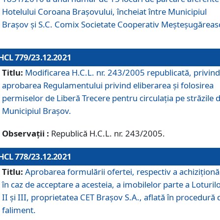
Hotelului Coroana Brașovului, încheiat între Municipiul
Braşov şi S.C. Comix Societate Cooperativ Meșteșugăreas
HCL 779/23.12.2021
Titlu:
Modificarea H.C.L. nr. 243/2005 republicată, privind
aprobarea Regulamentului privind eliberarea şi folosirea
permiselor de Liberă Trecere pentru circulația pe străzile 
Municipiul Braşov.
Observații :
Republică H.C.L. nr. 243/2005.
HCL 778/23.12.2021
Titlu:
Aprobarea formulării ofertei, respectiv a achiziționăr
în caz de acceptare a acesteia, a imobilelor parte a Loturilo
II și III, proprietatea CET Brașov S.A., aflată în procedură 
faliment.