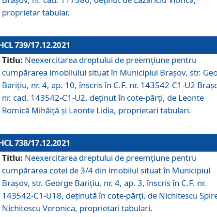
proprietar tabular.
HCL 739/17.12.2021
Titlu:
Neexercitarea dreptului de preemţiune pentru
cumpărarea imobilului situat în Municipiul Braşov, str. Ge
Barițiu, nr. 4, ap. 10, înscris în C.F. nr. 143542-C1-U2 Braș
nr. cad. 143542-C1-U2, deținut în cote-părți, de Leonte
Romică Mihăiță și Leonte Lidia, proprietari tabulari.
HCL 738/17.12.2021
Titlu:
Neexercitarea dreptului de preemţiune pentru
cumpărarea cotei de 3/4 din imobilul situat în Municipiul
Braşov, str. George Barițiu, nr. 4, ap. 3, înscris în C.F. nr.
143542-C1-U18, deținută în cote-părți, de Nichitescu Spire
Nichitescu Veronica, proprietari tabulari.