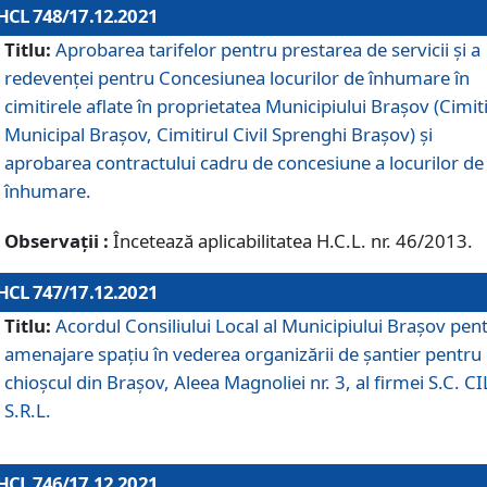
HCL 748/17.12.2021
Titlu:
Aprobarea tarifelor pentru prestarea de servicii şi a
redevenţei pentru Concesiunea locurilor de înhumare în
cimitirele aflate în proprietatea Municipiului Braşov (Cimit
Municipal Braşov, Cimitirul Civil Sprenghi Braşov) şi
aprobarea contractului cadru de concesiune a locurilor de
înhumare.
Observații :
Încetează aplicabilitatea H.C.L. nr. 46/2013.
HCL 747/17.12.2021
Titlu:
Acordul Consiliului Local al Municipiului Braşov pen
amenajare spațiu în vederea organizării de șantier pentru
chioșcul din Brașov, Aleea Magnoliei nr. 3, al firmei S.C. C
S.R.L.
HCL 746/17.12.2021