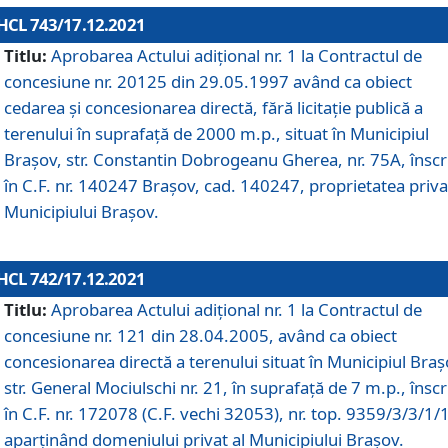
HCL 743/17.12.2021
Titlu:
Aprobarea Actului adiţional nr. 1 la Contractul de
concesiune nr. 20125 din 29.05.1997 având ca obiect
cedarea și concesionarea directă, fără licitație publică a
terenului în suprafață de 2000 m.p., situat în Municipiul
Brașov, str. Constantin Dobrogeanu Gherea, nr. 75A, înscr
în C.F. nr. 140247 Brașov, cad. 140247, proprietatea priva
Municipiului Brașov.
HCL 742/17.12.2021
Titlu:
Aprobarea Actului adiţional nr. 1 la Contractul de
concesiune nr. 121 din 28.04.2005, având ca obiect
concesionarea directă a terenului situat în Municipiul Braș
str. General Mociulschi nr. 21, în suprafață de 7 m.p., înscr
în C.F. nr. 172078 (C.F. vechi 32053), nr. top. 9359/3/3/1/
aparținând domeniului privat al Municipiului Brașov.