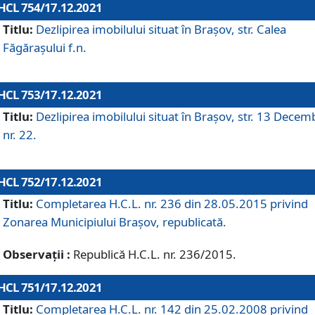
HCL 754/17.12.2021
Titlu:
Dezlipirea imobilului situat în Brașov, str. Calea
Făgărașului f.n.
HCL 753/17.12.2021
Titlu:
Dezlipirea imobilului situat în Brașov, str. 13 Decem
nr. 22.
HCL 752/17.12.2021
Titlu:
Completarea H.C.L. nr. 236 din 28.05.2015 privind
Zonarea Municipiului Braşov, republicată.
Observații :
Republică H.C.L. nr. 236/2015.
HCL 751/17.12.2021
Titlu:
Completarea H.C.L. nr. 142 din 25.02.2008 privind