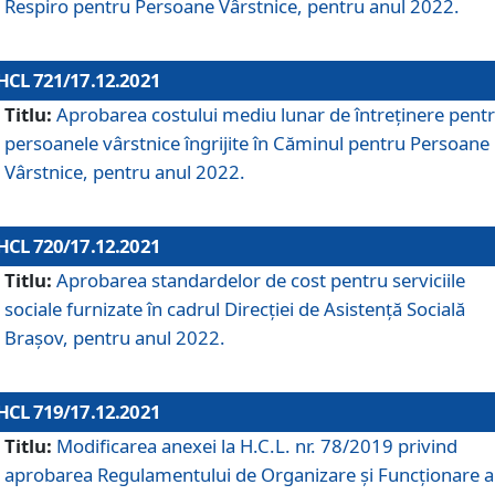
Respiro pentru Persoane Vârstnice, pentru anul 2022.
HCL 721/17.12.2021
Titlu:
Aprobarea costului mediu lunar de întreţinere pent
persoanele vârstnice îngrijite în Căminul pentru Persoane
Vârstnice, pentru anul 2022.
HCL 720/17.12.2021
Titlu:
Aprobarea standardelor de cost pentru serviciile
sociale furnizate în cadrul Direcției de Asistență Socială
Brașov, pentru anul 2022.
HCL 719/17.12.2021
Titlu:
Modificarea anexei la H.C.L. nr. 78/2019 privind
aprobarea Regulamentului de Organizare și Funcționare a