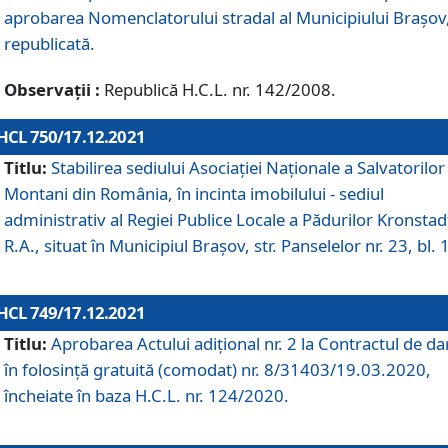
aprobarea Nomenclatorului stradal al Municipiului Braşov
republicată.
Observații :
Republică H.C.L. nr. 142/2008.
HCL 750/17.12.2021
Titlu:
Stabilirea sediului Asociației Naționale a Salvatorilor
Montani din România, în incinta imobilului - sediul
administrativ al Regiei Publice Locale a Pădurilor Kronstad
R.A., situat în Municipiul Braşov, str. Panselelor nr. 23, bl. 
HCL 749/17.12.2021
Titlu:
Aprobarea Actului adițional nr. 2 la Contractul de da
în folosință gratuită (comodat) nr. 8/31403/19.03.2020,
încheiate în baza H.C.L. nr. 124/2020.