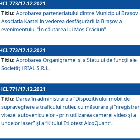
HCL 773/17.12.2021
Titlu:
Aprobarea parteneriatului dintre Municipiul Brașov 
Asociatia Kastel în vederea desfăşurării la Brașov a
evenimentului “În căutarea lui Moș Crăciun”.
HCL 772/17.12.2021
Titlu:
Aprobarea Organigramei şi a Statului de funcţii ale
Societăţii RIAL S.R.L.
HCL 771/17.12.2021
Titlu:
Darea în administrare a ”Dispozitivului mobil de
supraveghere a traficului rutier, cu măsurare și înregistrar
vitezei autovehiculelor - prin utilizarea camerei video și a
undelor laser” și a “Kitului Etilotest AlcoQuant”.