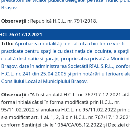
Braşov.
Observații :
Republică H.C.L. nr. 791/2018.
HCL 767/17.12.2021
Titlu:
Aprobarea modalității de calcul a chiriilor ce vor fi
practicate pentru spaţiile cu destinaţia de locuinţe, a spaţii
cu altă destinaţie şi garaje, proprietatea privată a Municipi
Braşov, date în administrarea Societăţii RIAL S.R.L., conf
H.C.L. nr. 241 din 25.04.2005 și prin hotărâri ulterioare al
Consiliului Local al Municipiului Braşov.
Observații :
”A fost anulată H.C.L. nr. 767/17.12.2021 atât
forma initială cât și în forma modificată prin H.C.L. nr.
95/11.02.2022 si anularea H.C.L. nr. 95/11.02.2022 prin 
s-a modificat art. 1 al. 1, 2, 3 din H.C.L. nr. 767/17.12.202
conform Sentinței civile 1064/CA/05.12.2022 și Deciziei ci