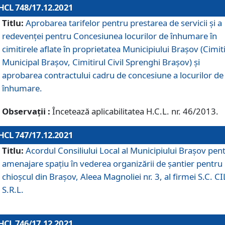
HCL 748/17.12.2021
Titlu:
Aprobarea tarifelor pentru prestarea de servicii şi a
redevenţei pentru Concesiunea locurilor de înhumare în
cimitirele aflate în proprietatea Municipiului Braşov (Cimit
Municipal Braşov, Cimitirul Civil Sprenghi Braşov) şi
aprobarea contractului cadru de concesiune a locurilor de
înhumare.
Observații :
Încetează aplicabilitatea H.C.L. nr. 46/2013.
HCL 747/17.12.2021
Titlu:
Acordul Consiliului Local al Municipiului Braşov pen
amenajare spațiu în vederea organizării de șantier pentru
chioșcul din Brașov, Aleea Magnoliei nr. 3, al firmei S.C. C
S.R.L.
HCL 746/17.12.2021