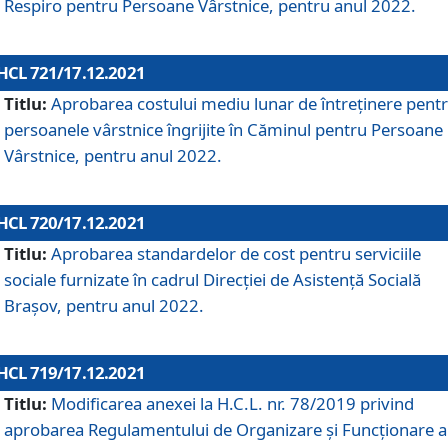
Respiro pentru Persoane Vârstnice, pentru anul 2022.
HCL 721/17.12.2021
Titlu:
Aprobarea costului mediu lunar de întreţinere pent
persoanele vârstnice îngrijite în Căminul pentru Persoane
Vârstnice, pentru anul 2022.
HCL 720/17.12.2021
Titlu:
Aprobarea standardelor de cost pentru serviciile
sociale furnizate în cadrul Direcției de Asistență Socială
Brașov, pentru anul 2022.
HCL 719/17.12.2021
Titlu:
Modificarea anexei la H.C.L. nr. 78/2019 privind
aprobarea Regulamentului de Organizare și Funcționare a