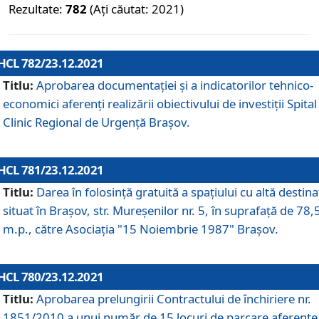
Rezultate:
782
(Ați căutat: 2021)
HCL 782/23.12.2021
Titlu:
Aprobarea documentației și a indicatorilor tehnico-
economici aferenți realizării obiectivului de investiții Spital
Clinic Regional de Urgență Brașov.
HCL 781/23.12.2021
Titlu:
Darea în folosinţă gratuită a spaţiului cu altă destina
situat în Braşov, str. Mureşenilor nr. 5, în suprafaţă de 78,
m.p., către Asociaţia "15 Noiembrie 1987" Braşov.
HCL 780/23.12.2021
Titlu:
Aprobarea prelungirii Contractului de închiriere nr.
1851/2010 a unui număr de 15 locuri de parcare aferente