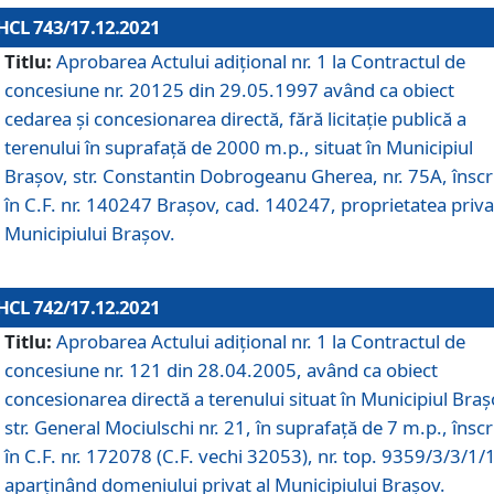
HCL 743/17.12.2021
Titlu:
Aprobarea Actului adiţional nr. 1 la Contractul de
concesiune nr. 20125 din 29.05.1997 având ca obiect
cedarea și concesionarea directă, fără licitație publică a
terenului în suprafață de 2000 m.p., situat în Municipiul
Brașov, str. Constantin Dobrogeanu Gherea, nr. 75A, înscr
în C.F. nr. 140247 Brașov, cad. 140247, proprietatea priva
Municipiului Brașov.
HCL 742/17.12.2021
Titlu:
Aprobarea Actului adiţional nr. 1 la Contractul de
concesiune nr. 121 din 28.04.2005, având ca obiect
concesionarea directă a terenului situat în Municipiul Braș
str. General Mociulschi nr. 21, în suprafață de 7 m.p., înscr
în C.F. nr. 172078 (C.F. vechi 32053), nr. top. 9359/3/3/1/
aparținând domeniului privat al Municipiului Brașov.