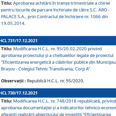
Titlu:
Aprobarea achitării în tranșe trimestriale a chiriei
pentru locurile de parcare închiriate de către S.C. ARO -
PALACE S.A., prin Contractul de închiriere nr. 1066 din
19.05.2014.
HCL 731/17.12.2021
Titlu:
Modificarea H.C.L. nr. 95/20.02.2020 privind
aprobarea proiectului și a cheltuielilor legate de proiectul
”Eficientizarea energetică a clădirilor publice din Municipiu
Brașov - Colegiul Tehnic Transilvania, Corp A”.
Observații :
Republică H.C.L. nr. 95/2020.
HCL 730/17.12.2021
Titlu:
Modificarea H.C.L. nr. 748/2018 republicată, privind
aprobarea documentației și a indicatorilor tehnico-econom
aferenți realizării obiectivului de investiții “Eficientizarea