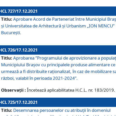
HCL 727/17.12.2021
Titlu:
Aprobare Acord de Parteneriat între Municipiul Bra
și Universitatea de Arhitectură și Urbanism „ION MINCU”
București.
HCL 726/17.12.2021
Titlu:
Aprobarea ”Programului de aprovizionare a populaț
Municipiului Braşov cu principalele produse alimentare ce
urmează a fi distribuite raționalizat, în caz de mobilizare s
război, valabil în perioada 2021-2024”.
Observații :
Încetează aplicabilitatea H.C.L. nr. 183/2019.
HCL 725/17.12.2021
Titlu:
Desemnarea persoanelor cu atribuții în domeniul