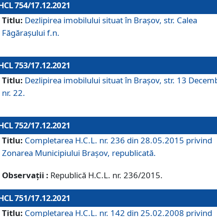
HCL 754/17.12.2021
Titlu:
Dezlipirea imobilului situat în Brașov, str. Calea
Făgărașului f.n.
HCL 753/17.12.2021
Titlu:
Dezlipirea imobilului situat în Brașov, str. 13 Decem
nr. 22.
HCL 752/17.12.2021
Titlu:
Completarea H.C.L. nr. 236 din 28.05.2015 privind
Zonarea Municipiului Braşov, republicată.
Observații :
Republică H.C.L. nr. 236/2015.
HCL 751/17.12.2021
Titlu:
Completarea H.C.L. nr. 142 din 25.02.2008 privind