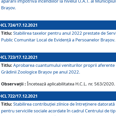
apărării împotriva incendiilor la nivelul U.A.T. al Municipiul
Brașov.
HCL 724/17.12.2021
Titlu:
Stabilirea taxelor pentru anul 2022 prestate de Servi
Public Comunitar Local de Evidență a Persoanelor Braşov.
HCL 723/17.12.2021
Titlu:
Aprobarea cuantumului veniturilor proprii aferente
Grădinii Zoologice Braşov pe anul 2022.
Observații :
Încetează aplicabilitatea H.C.L. nr. 563/2020.
HCL 722/17.12.2021
Titlu:
Stabilirea contribuţiei zilnice de întreținere datorată
pentru serviciile sociale acordate în cadrul Centrului de tip