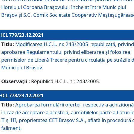
Hotelului Coroana Brașovului, încheiat între Municipiul
Braşov şi S.C. Comix Societate Cooperativ Meșteșugăreas
HCL 779/23.12.2021
Titlu:
Modificarea H.C.L. nr. 243/2005 republicată, privind
aprobarea Regulamentului privind eliberarea şi folosirea
permiselor de Liberă Trecere pentru circulația pe străzile 
Municipiul Braşov.
Observații :
Republică H.C.L. nr. 243/2005.
HCL 778/23.12.2021
Titlu:
Aprobarea formulării ofertei, respectiv a achiziționăr
în caz de acceptare a acesteia, a imobilelor parte a Loturilo
II și III, proprietatea CET Brașov S.A., aflată în procedură 
faliment.