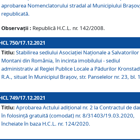
aprobarea Nomenclatorului stradal al Municipiului Braşov
republicată.
Observații :
Republică H.C.L. nr. 142/2008.
HCL 750/17.12.2021
Titlu:
Stabilirea sediului Asociației Naționale a Salvatorilor
Montani din România, în incinta imobilului - sediul
administrativ al Regiei Publice Locale a Pădurilor Kronstad
R.A., situat în Municipiul Braşov, str. Panselelor nr. 23, bl. 
HCL 749/17.12.2021
Titlu:
Aprobarea Actului adițional nr. 2 la Contractul de da
în folosință gratuită (comodat) nr. 8/31403/19.03.2020,
încheiate în baza H.C.L. nr. 124/2020.