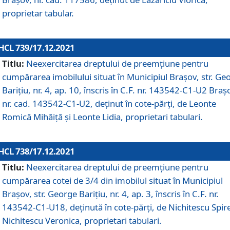
proprietar tabular.
HCL 739/17.12.2021
Titlu:
Neexercitarea dreptului de preemţiune pentru
cumpărarea imobilului situat în Municipiul Braşov, str. Ge
Barițiu, nr. 4, ap. 10, înscris în C.F. nr. 143542-C1-U2 Braș
nr. cad. 143542-C1-U2, deținut în cote-părți, de Leonte
Romică Mihăiță și Leonte Lidia, proprietari tabulari.
HCL 738/17.12.2021
Titlu:
Neexercitarea dreptului de preemţiune pentru
cumpărarea cotei de 3/4 din imobilul situat în Municipiul
Braşov, str. George Barițiu, nr. 4, ap. 3, înscris în C.F. nr.
143542-C1-U18, deținută în cote-părți, de Nichitescu Spire
Nichitescu Veronica, proprietari tabulari.