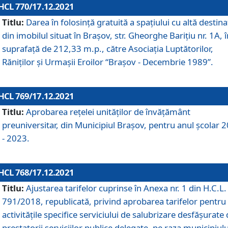
HCL 770/17.12.2021
Titlu:
Darea în folosinţă gratuită a spaţiului cu altă destina
din imobilul situat în Braşov, str. Gheorghe Bariţiu nr. 1A, î
suprafaţă de 212,33 m.p., către Asociaţia Luptătorilor,
Răniţilor şi Urmaşii Eroilor “Braşov - Decembrie 1989”.
HCL 769/17.12.2021
Titlu:
Aprobarea reţelei unităţilor de învăţământ
preuniversitar, din Municipiul Braşov, pentru anul şcolar 
- 2023.
HCL 768/17.12.2021
Titlu:
Ajustarea tarifelor cuprinse în Anexa nr. 1 din H.C.L. 
791/2018, republicată, privind aprobarea tarifelor pentru
activităţile specifice serviciului de salubrizare desfăşurate
prestatorii serviciilor publice delegate, pe raza municipiulu