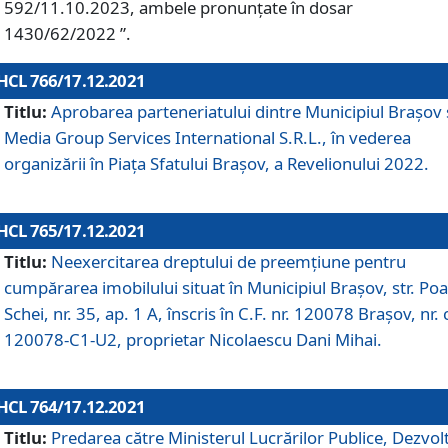
592/11.10.2023, ambele pronunțate în dosar
1430/62/2022 ”.
HCL 766/17.12.2021
Titlu:
Aprobarea parteneriatului dintre Municipiul Brașov 
Media Group Services International S.R.L., în vederea
organizării în Piața Sfatului Brașov, a Revelionului 2022.
HCL 765/17.12.2021
Titlu:
Neexercitarea dreptului de preemţiune pentru
cumpărarea imobilului situat în Municipiul Braşov, str. Poa
Schei, nr. 35, ap. 1 A, înscris în C.F. nr. 120078 Brașov, nr. 
120078-C1-U2, proprietar Nicolaescu Dani Mihai.
HCL 764/17.12.2021
Titlu:
Predarea către Ministerul Lucrărilor Publice, Dezvolt