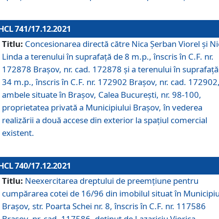
HCL 741/17.12.2021
Titlu:
Concesionarea directă către Nica Șerban Viorel și Ni
Linda a terenului în suprafață de 8 m.p., înscris în C.F. nr.
172878 Brașov, nr. cad. 172878 și a terenului în suprafață
34 m.p., înscris în C.F. nr. 172902 Brașov, nr. cad. 172902
ambele situate în Brașov, Calea București, nr. 98-100,
proprietatea privată a Municipiului Brașov, în vederea
realizării a două accese din exterior la spațiul comercial
existent.
HCL 740/17.12.2021
Titlu:
Neexercitarea dreptului de preemţiune pentru
cumpărarea cotei de 16/96 din imobilul situat în Municipiu
Braşov, str. Poarta Schei nr. 8, înscris în C.F. nr. 117586
Brașov, nr. cad. 117586, deținut de Lazariciu Viorica,