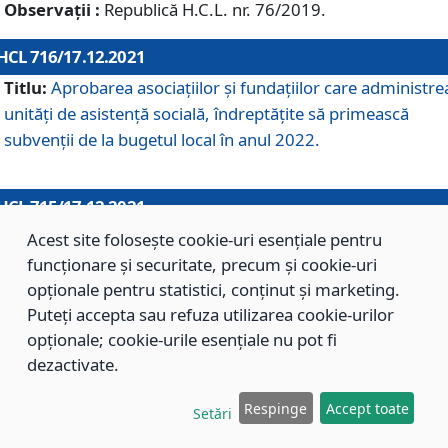
Observații :
Republică H.C.L. nr. 76/2019.
HCL 716/17.12.2021
Titlu:
Aprobarea asociaţiilor şi fundaţiilor care administre
unităţi de asistenţă socială, îndreptăţite să primească
subvenţii de la bugetul local în anul 2022.
HCL 715/17.12.2021
Titlu:
Aprobarea Planului de acţiuni sau lucrări de interes
Acest site folosește cookie-uri esențiale pentru
local pentru anul 2022.
funcționare și securitate, precum și cookie-uri
opționale pentru statistici, conținut și marketing.
Puteți accepta sau refuza utilizarea cookie-urilor
HCL 714/17.12.2021
opționale; cookie-urile esențiale nu pot fi
Titlu:
Modificarea Anexei la H.C.L. nr. 709/2020 privind
dezactivate.
aprobarea Regulamentului de Organizare şi Funcţionare a
Respinge
Accept toate
Direcţiei de Asistenţă Socială Braşov.
Setări