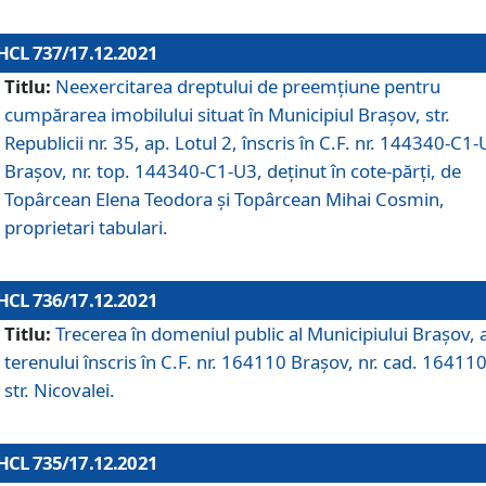
HCL 737/17.12.2021
Titlu:
Neexercitarea dreptului de preemţiune pentru
cumpărarea imobilului situat în Municipiul Braşov, str.
Republicii nr. 35, ap. Lotul 2, înscris în C.F. nr. 144340-C1
Brașov, nr. top. 144340-C1-U3, deținut în cote-părți, de
Topârcean Elena Teodora și Topârcean Mihai Cosmin,
proprietari tabulari.
HCL 736/17.12.2021
Titlu:
Trecerea în domeniul public al Municipiului Braşov, 
terenului înscris în C.F. nr. 164110 Brașov, nr. cad. 164110
str. Nicovalei.
HCL 735/17.12.2021