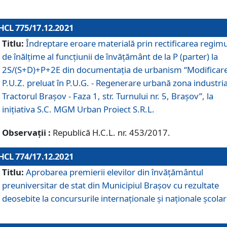
HCL 775/17.12.2021
Titlu:
Îndreptare eroare materială prin rectificarea regimu
de înălţime al funcţiunii de învăţământ de la P (parter) la
2S/(S+D)+P+2E din documentaţia de urbanism “Modificar
P.U.Z. preluat în P.U.G. - Regenerare urbană zona industria
Tractorul Braşov - Faza 1, str. Turnului nr. 5, Braşov”, la
iniţiativa S.C. MGM Urban Proiect S.R.L.
Observații :
Republică H.C.L. nr. 453/2017.
HCL 774/17.12.2021
Titlu:
Aprobarea premierii elevilor din învățământul
preuniversitar de stat din Municipiul Brașov cu rezultate
deosebite la concursurile internaționale și naționale școlar