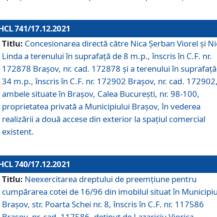
HCL 741/17.12.2021
Titlu:
Concesionarea directă către Nica Șerban Viorel și Ni
Linda a terenului în suprafață de 8 m.p., înscris în C.F. nr.
172878 Brașov, nr. cad. 172878 și a terenului în suprafață
34 m.p., înscris în C.F. nr. 172902 Brașov, nr. cad. 172902
ambele situate în Brașov, Calea București, nr. 98-100,
proprietatea privată a Municipiului Brașov, în vederea
realizării a două accese din exterior la spațiul comercial
existent.
HCL 740/17.12.2021
Titlu:
Neexercitarea dreptului de preemţiune pentru
cumpărarea cotei de 16/96 din imobilul situat în Municipiu
Braşov, str. Poarta Schei nr. 8, înscris în C.F. nr. 117586
Brașov, nr. cad. 117586, deținut de Lazariciu Viorica,