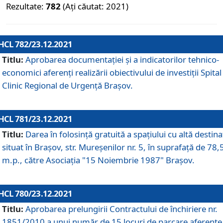
Rezultate:
782
(Ați căutat: 2021)
HCL 782/23.12.2021
Titlu:
Aprobarea documentației și a indicatorilor tehnico-
economici aferenți realizării obiectivului de investiții Spital
Clinic Regional de Urgență Brașov.
HCL 781/23.12.2021
Titlu:
Darea în folosinţă gratuită a spaţiului cu altă destina
situat în Braşov, str. Mureşenilor nr. 5, în suprafaţă de 78,
m.p., către Asociaţia "15 Noiembrie 1987" Braşov.
HCL 780/23.12.2021
Titlu:
Aprobarea prelungirii Contractului de închiriere nr.
1851/2010 a unui număr de 15 locuri de parcare aferente