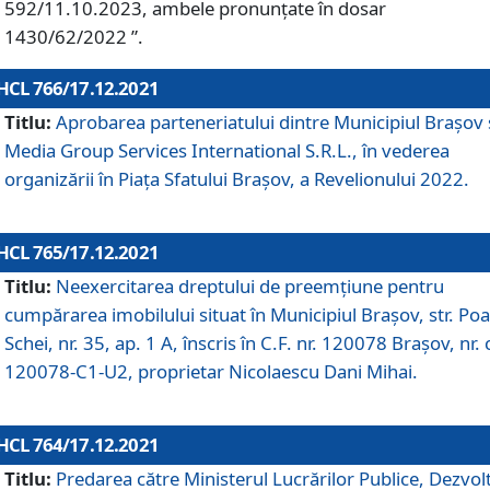
592/11.10.2023, ambele pronunțate în dosar
1430/62/2022 ”.
HCL 766/17.12.2021
Titlu:
Aprobarea parteneriatului dintre Municipiul Brașov 
Media Group Services International S.R.L., în vederea
organizării în Piața Sfatului Brașov, a Revelionului 2022.
HCL 765/17.12.2021
Titlu:
Neexercitarea dreptului de preemţiune pentru
cumpărarea imobilului situat în Municipiul Braşov, str. Poa
Schei, nr. 35, ap. 1 A, înscris în C.F. nr. 120078 Brașov, nr. 
120078-C1-U2, proprietar Nicolaescu Dani Mihai.
HCL 764/17.12.2021
Titlu:
Predarea către Ministerul Lucrărilor Publice, Dezvolt