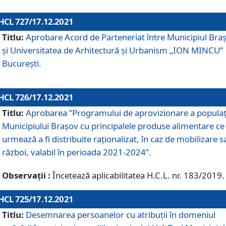
HCL 727/17.12.2021
Titlu:
Aprobare Acord de Parteneriat între Municipiul Bra
și Universitatea de Arhitectură și Urbanism „ION MINCU”
București.
HCL 726/17.12.2021
Titlu:
Aprobarea ”Programului de aprovizionare a populaț
Municipiului Braşov cu principalele produse alimentare ce
urmează a fi distribuite raționalizat, în caz de mobilizare s
război, valabil în perioada 2021-2024”.
Observații :
Încetează aplicabilitatea H.C.L. nr. 183/2019.
HCL 725/17.12.2021
Titlu:
Desemnarea persoanelor cu atribuții în domeniul