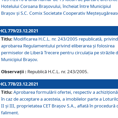
Hotelului Coroana Brașovului, încheiat între Municipiul
Braşov şi S.C. Comix Societate Cooperativ Meșteșugăreas
HCL 779/23.12.2021
Titlu:
Modificarea H.C.L. nr. 243/2005 republicată, privind
aprobarea Regulamentului privind eliberarea şi folosirea
permiselor de Liberă Trecere pentru circulația pe străzile 
Municipiul Braşov.
Observații :
Republică H.C.L. nr. 243/2005.
HCL 778/23.12.2021
Titlu:
Aprobarea formulării ofertei, respectiv a achiziționăr
în caz de acceptare a acesteia, a imobilelor parte a Loturilo
II și III, proprietatea CET Brașov S.A., aflată în procedură 
faliment.