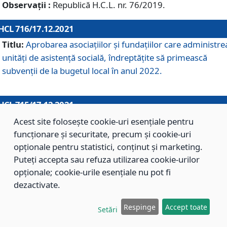
Observații :
Republică H.C.L. nr. 76/2019.
HCL 716/17.12.2021
Titlu:
Aprobarea asociaţiilor şi fundaţiilor care administre
unităţi de asistenţă socială, îndreptăţite să primească
subvenţii de la bugetul local în anul 2022.
HCL 715/17.12.2021
Titlu:
Aprobarea Planului de acţiuni sau lucrări de interes
Acest site folosește cookie-uri esențiale pentru
local pentru anul 2022.
funcționare și securitate, precum și cookie-uri
opționale pentru statistici, conținut și marketing.
Puteți accepta sau refuza utilizarea cookie-urilor
HCL 714/17.12.2021
opționale; cookie-urile esențiale nu pot fi
Titlu:
Modificarea Anexei la H.C.L. nr. 709/2020 privind
dezactivate.
aprobarea Regulamentului de Organizare şi Funcţionare a
Respinge
Accept toate
Direcţiei de Asistenţă Socială Braşov.
Setări