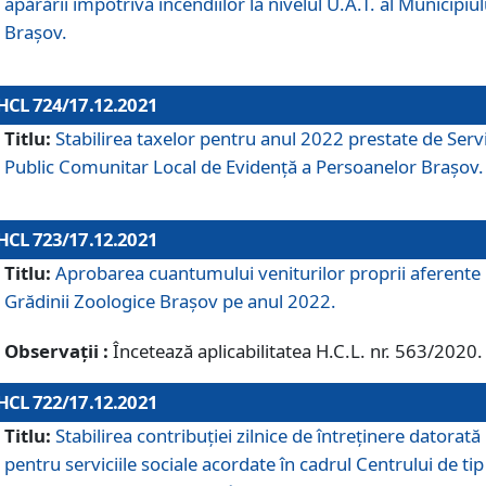
apărării împotriva incendiilor la nivelul U.A.T. al Municipiul
Brașov.
HCL 724/17.12.2021
Titlu:
Stabilirea taxelor pentru anul 2022 prestate de Servi
Public Comunitar Local de Evidență a Persoanelor Braşov.
HCL 723/17.12.2021
Titlu:
Aprobarea cuantumului veniturilor proprii aferente
Grădinii Zoologice Braşov pe anul 2022.
Observații :
Încetează aplicabilitatea H.C.L. nr. 563/2020.
HCL 722/17.12.2021
Titlu:
Stabilirea contribuţiei zilnice de întreținere datorată
pentru serviciile sociale acordate în cadrul Centrului de tip