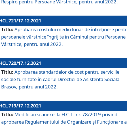
Respiro pentru Persoane Vârstnice, pentru anul 2022.
HCL 721/17.12.2021
Titlu:
Aprobarea costului mediu lunar de întreţinere pent
persoanele vârstnice îngrijite în Căminul pentru Persoane
Vârstnice, pentru anul 2022.
HCL 720/17.12.2021
Titlu:
Aprobarea standardelor de cost pentru serviciile
sociale furnizate în cadrul Direcției de Asistență Socială
Brașov, pentru anul 2022.
HCL 719/17.12.2021
Titlu:
Modificarea anexei la H.C.L. nr. 78/2019 privind
aprobarea Regulamentului de Organizare și Funcționare a