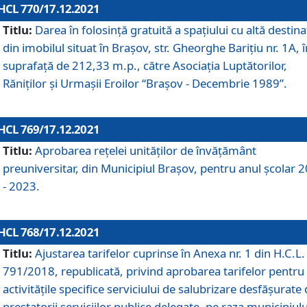
HCL 770/17.12.2021
Titlu:
Darea în folosinţă gratuită a spaţiului cu altă destina
din imobilul situat în Braşov, str. Gheorghe Bariţiu nr. 1A, î
suprafaţă de 212,33 m.p., către Asociaţia Luptătorilor,
Răniţilor şi Urmaşii Eroilor “Braşov - Decembrie 1989”.
HCL 769/17.12.2021
Titlu:
Aprobarea reţelei unităţilor de învăţământ
preuniversitar, din Municipiul Braşov, pentru anul şcolar 
- 2023.
HCL 768/17.12.2021
Titlu:
Ajustarea tarifelor cuprinse în Anexa nr. 1 din H.C.L. 
791/2018, republicată, privind aprobarea tarifelor pentru
activităţile specifice serviciului de salubrizare desfăşurate
prestatorii serviciilor publice delegate, pe raza municipiulu