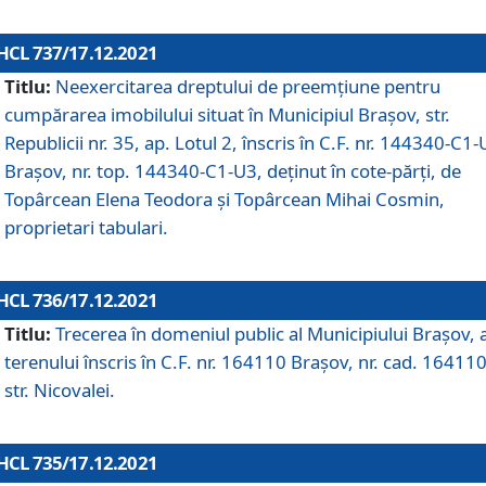
HCL 737/17.12.2021
Titlu:
Neexercitarea dreptului de preemţiune pentru
cumpărarea imobilului situat în Municipiul Braşov, str.
Republicii nr. 35, ap. Lotul 2, înscris în C.F. nr. 144340-C1
Brașov, nr. top. 144340-C1-U3, deținut în cote-părți, de
Topârcean Elena Teodora și Topârcean Mihai Cosmin,
proprietari tabulari.
HCL 736/17.12.2021
Titlu:
Trecerea în domeniul public al Municipiului Braşov, 
terenului înscris în C.F. nr. 164110 Brașov, nr. cad. 164110
str. Nicovalei.
HCL 735/17.12.2021