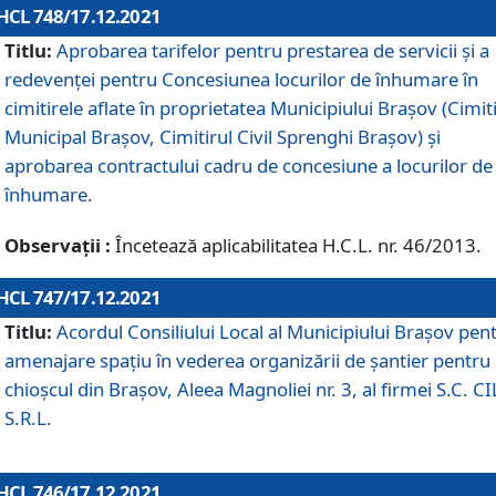
HCL 748/17.12.2021
Titlu:
Aprobarea tarifelor pentru prestarea de servicii şi a
redevenţei pentru Concesiunea locurilor de înhumare în
cimitirele aflate în proprietatea Municipiului Braşov (Cimit
Municipal Braşov, Cimitirul Civil Sprenghi Braşov) şi
aprobarea contractului cadru de concesiune a locurilor de
înhumare.
Observații :
Încetează aplicabilitatea H.C.L. nr. 46/2013.
HCL 747/17.12.2021
Titlu:
Acordul Consiliului Local al Municipiului Braşov pen
amenajare spațiu în vederea organizării de șantier pentru
chioșcul din Brașov, Aleea Magnoliei nr. 3, al firmei S.C. C
S.R.L.
HCL 746/17.12.2021