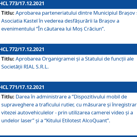
HCL 773/17.12.2021
Titlu:
Aprobarea parteneriatului dintre Municipiul Brașov 
Asociatia Kastel în vederea desfăşurării la Brașov a
evenimentului “În căutarea lui Moș Crăciun”.
HCL 772/17.12.2021
Titlu:
Aprobarea Organigramei şi a Statului de funcţii ale
Societăţii RIAL S.R.L.
HCL 771/17.12.2021
Titlu:
Darea în administrare a ”Dispozitivului mobil de
supraveghere a traficului rutier, cu măsurare și înregistrar
vitezei autovehiculelor - prin utilizarea camerei video și a
undelor laser” și a “Kitului Etilotest AlcoQuant”.