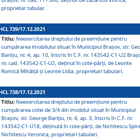
proprietar tabular.
HCL 739/17.12.2021
Titlu:
Neexercitarea dreptului de preemţiune pentru
cumpărarea imobilului situat în Municipiul Braşov, str. Ge
Barițiu, nr. 4, ap. 10, înscris în C.F. nr. 143542-C1-U2 Braș
nr. cad. 143542-C1-U2, deținut în cote-părți, de Leonte
Romică Mihăiță și Leonte Lidia, proprietari tabulari.
HCL 738/17.12.2021
Titlu:
Neexercitarea dreptului de preemţiune pentru
cumpărarea cotei de 3/4 din imobilul situat în Municipiul
Braşov, str. George Barițiu, nr. 4, ap. 3, înscris în C.F. nr.
143542-C1-U18, deținută în cote-părți, de Nichitescu Spire
Nichitescu Veronica, proprietari tabulari.