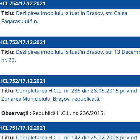
HCL 754/17.12.2021
Titlu:
Dezlipirea imobilului situat în Brașov, str. Calea
Făgărașului f.n.
HCL 753/17.12.2021
Titlu:
Dezlipirea imobilului situat în Brașov, str. 13 Decem
nr. 22.
HCL 752/17.12.2021
Titlu:
Completarea H.C.L. nr. 236 din 28.05.2015 privind
Zonarea Municipiului Braşov, republicată.
Observații :
Republică H.C.L. nr. 236/2015.
HCL 751/17.12.2021
Titlu:
Completarea H.C.L. nr. 142 din 25.02.2008 privind