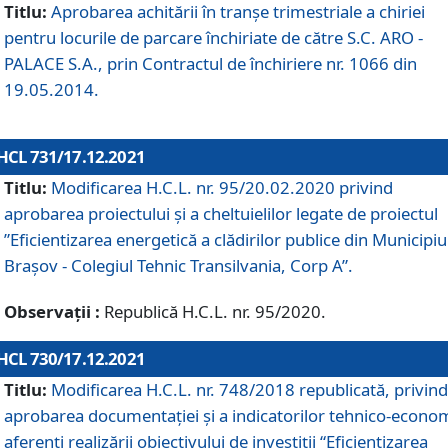
Titlu:
Aprobarea achitării în tranșe trimestriale a chiriei
pentru locurile de parcare închiriate de către S.C. ARO -
PALACE S.A., prin Contractul de închiriere nr. 1066 din
19.05.2014.
HCL 731/17.12.2021
Titlu:
Modificarea H.C.L. nr. 95/20.02.2020 privind
aprobarea proiectului și a cheltuielilor legate de proiectul
”Eficientizarea energetică a clădirilor publice din Municipiu
Brașov - Colegiul Tehnic Transilvania, Corp A”.
Observații :
Republică H.C.L. nr. 95/2020.
HCL 730/17.12.2021
Titlu:
Modificarea H.C.L. nr. 748/2018 republicată, privind
aprobarea documentației și a indicatorilor tehnico-econom
aferenți realizării obiectivului de investiții “Eficientizarea