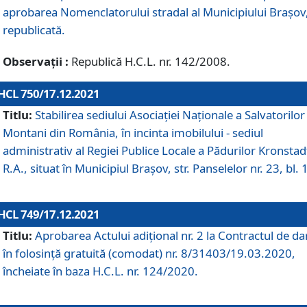
aprobarea Nomenclatorului stradal al Municipiului Braşov
republicată.
Observații :
Republică H.C.L. nr. 142/2008.
HCL 750/17.12.2021
Titlu:
Stabilirea sediului Asociației Naționale a Salvatorilor
Montani din România, în incinta imobilului - sediul
administrativ al Regiei Publice Locale a Pădurilor Kronstad
R.A., situat în Municipiul Braşov, str. Panselelor nr. 23, bl. 
HCL 749/17.12.2021
Titlu:
Aprobarea Actului adițional nr. 2 la Contractul de da
în folosință gratuită (comodat) nr. 8/31403/19.03.2020,
încheiate în baza H.C.L. nr. 124/2020.