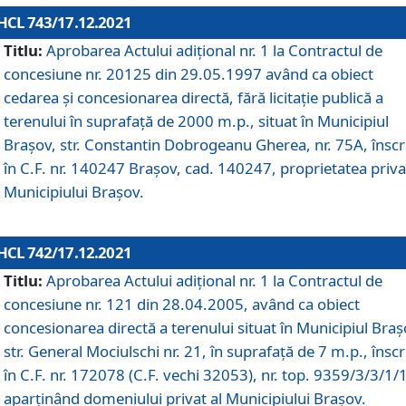
HCL 743/17.12.2021
Titlu:
Aprobarea Actului adiţional nr. 1 la Contractul de
concesiune nr. 20125 din 29.05.1997 având ca obiect
cedarea și concesionarea directă, fără licitație publică a
terenului în suprafață de 2000 m.p., situat în Municipiul
Brașov, str. Constantin Dobrogeanu Gherea, nr. 75A, înscr
în C.F. nr. 140247 Brașov, cad. 140247, proprietatea priva
Municipiului Brașov.
HCL 742/17.12.2021
Titlu:
Aprobarea Actului adiţional nr. 1 la Contractul de
concesiune nr. 121 din 28.04.2005, având ca obiect
concesionarea directă a terenului situat în Municipiul Braș
str. General Mociulschi nr. 21, în suprafață de 7 m.p., înscr
în C.F. nr. 172078 (C.F. vechi 32053), nr. top. 9359/3/3/1/
aparținând domeniului privat al Municipiului Brașov.