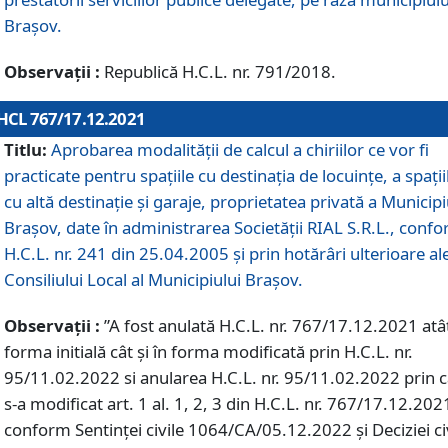
Braşov.
Observații :
Republică H.C.L. nr. 791/2018.
HCL 767/17.12.2021
Titlu:
Aprobarea modalității de calcul a chiriilor ce vor fi
practicate pentru spaţiile cu destinaţia de locuinţe, a spaţii
cu altă destinaţie şi garaje, proprietatea privată a Municipi
Braşov, date în administrarea Societăţii RIAL S.R.L., conf
H.C.L. nr. 241 din 25.04.2005 și prin hotărâri ulterioare al
Consiliului Local al Municipiului Braşov.
Observații :
”A fost anulată H.C.L. nr. 767/17.12.2021 atât
forma initială cât și în forma modificată prin H.C.L. nr.
95/11.02.2022 si anularea H.C.L. nr. 95/11.02.2022 prin 
s-a modificat art. 1 al. 1, 2, 3 din H.C.L. nr. 767/17.12.202
conform Sentinței civile 1064/CA/05.12.2022 și Deciziei ci