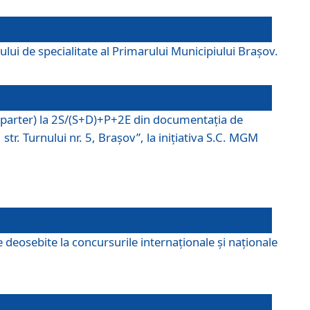
lui de specialitate al Primarului Municipiului Braşov.
P (parter) la 2S/(S+D)+P+2E din documentaţia de
tr. Turnului nr. 5, Braşov”, la iniţiativa S.C. MGM
 deosebite la concursurile internaționale și naționale