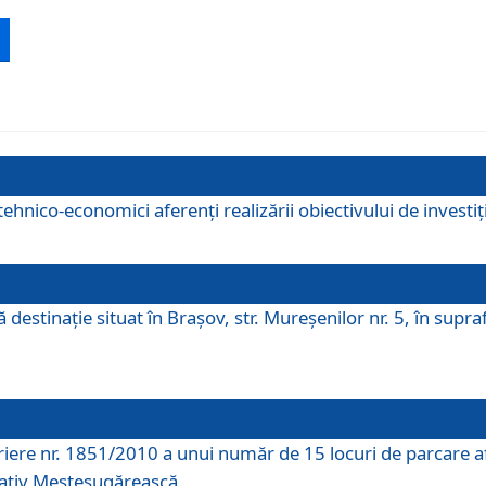
ehnico-economici aferenți realizării obiectivului de investiț
tă destinaţie situat în Braşov, str. Mureşenilor nr. 5, în su
riere nr. 1851/2010 a unui număr de 15 locuri de parcare a
rativ Meșteșugărească.