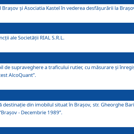
 Brașov și Asociatia Kastel în vederea desfăşurării la Braș
ţii ale Societăţii RIAL S.R.L.
 de supraveghere a traficului rutier, cu măsurare și înregist
otest AlcoQuant”.
tă destinaţie din imobilul situat în Braşov, str. Gheorghe Bar
or “Braşov - Decembrie 1989”.