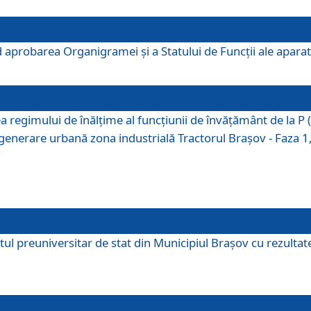
 aprobarea Organigramei şi a Statului de Funcţii ale aparatu
ea regimului de înălţime al funcţiunii de învăţământ de la 
generare urbană zona industrială Tractorul Braşov - Faza 1, s
ul preuniversitar de stat din Municipiul Brașov cu rezultate