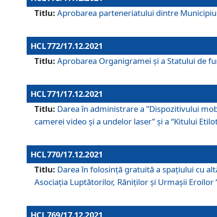
Titlu:
Aprobarea parteneriatului dintre Municipiul
HCL 772/17.12.2021
Titlu:
Aprobarea Organigramei şi a Statului de func
HCL 771/17.12.2021
Titlu:
Darea în administrare a ”Dispozitivului mobil
camerei video și a undelor laser” și a “Kitului Etil
HCL 770/17.12.2021
Titlu:
Darea în folosinţă gratuită a spaţiului cu al
Asociaţia Luptătorilor, Răniţilor şi Urmaşii Eroil
HCL 769/17.12.2021