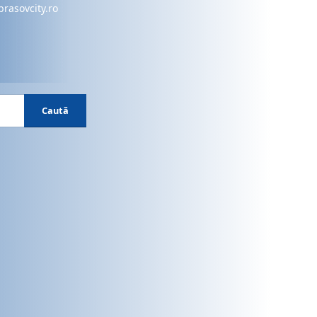
brasovcity.ro
Caută