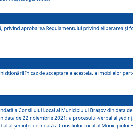
, privind aprobarea Regulamentului privind eliberarea şi fo
iziționării în caz de acceptare a acesteia, a imobilelor parte 
îndată a Consiliului Local al Municipiului Braşov din data d
din data de 22 noiembrie 2021; a procesului-verbal al şedinţe
bal al şedinţei de îndată a Consiliului Local al Municipiulu