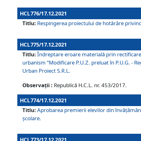
HCL 776/17.12.2021
Titlu:
Respingerea proiectului de hotărâre privind
HCL 775/17.12.2021
Titlu:
Îndreptare eroare materială prin rectificar
urbanism “Modificare P.U.Z. preluat în P.U.G. - Re
Urban Proiect S.R.L.
Observații :
Republică H.C.L. nr. 453/2017.
HCL 774/17.12.2021
Titlu:
Aprobarea premierii elevilor din învățământ
școlare.
HCL 773/17.12.2021