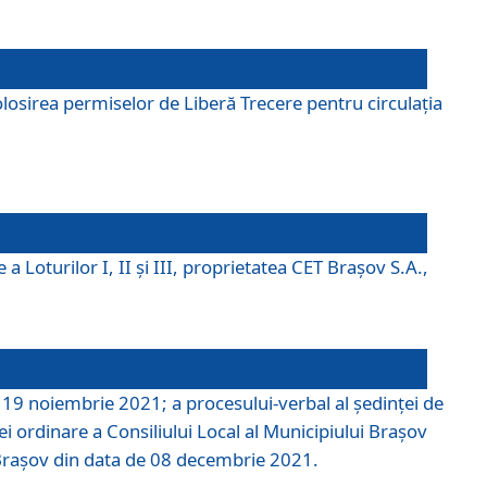
losirea permiselor de Liberă Trecere pentru circulația
a Loturilor I, II și III, proprietatea CET Brașov S.A.,
e 19 noiembrie 2021; a procesului-verbal al şedinţei de
i ordinare a Consiliului Local al Municipiului Braşov
i Braşov din data de 08 decembrie 2021.