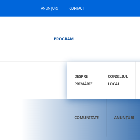
ANUNȚURI
CONTACT
PROGRAM
DESPRE
CONSILIUL
PRIMĂRIE
LOCAL
COMUNITATE
ANUNȚURI