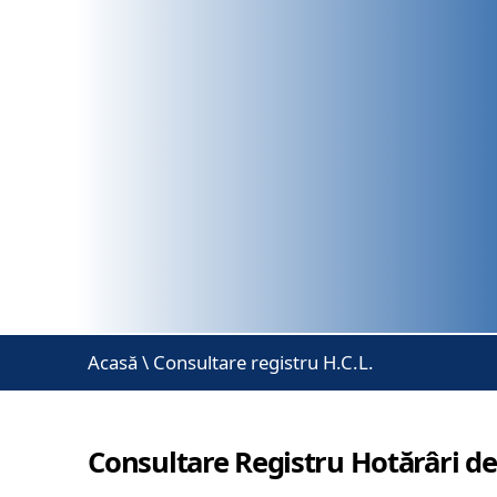
Acasă
\
Consultare registru H.C.L.
Consultare Registru Hotărâri de