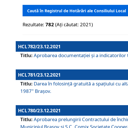
Caută în Registrul de Hotărâri ale Consiliului Local
Rezultate:
782
(Ați căutat: 2021)
HCL 782/23.12.2021
Titlu:
Aprobarea documentației și a indicatorilor t
HCL 781/23.12.2021
Titlu:
Darea în folosinţă gratuită a spaţiului cu al
1987" Braşov.
HCL 780/23.12.2021
Titlu:
Aprobarea prelungirii Contractului de închi
Municipiul Braşov şi S.C. Comix Societate Coope