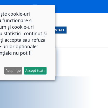
ește cookie-uri
 funcționare și
um și cookie-uri
CONTACT
statistici, conținut și
ți accepta sau refuza
e-urilor opționale;
nțiale nu pot fi
SERVICII
M.O.L.
PUBLICE
Respinge
Accept toate