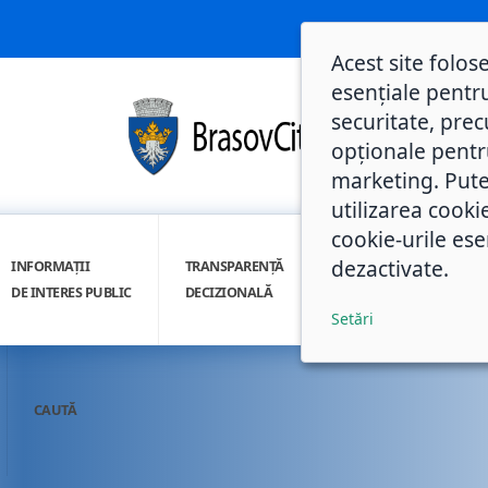
Acest site folos
esențiale pentru
securitate, prec
opționale pentru 
marketing. Pute
utilizarea cooki
cookie-urile ese
dezactivate.
INFORMAȚII
TRANSPARENȚĂ
INTEGRITATE
DE INTERES PUBLIC
DECIZIONALĂ
INSTITUȚIONALĂ
Setări
CAUTĂ