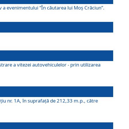
ov a evenimentului “În căutarea lui Moș Crăciun”.
rare a vitezei autovehiculelor - prin utilizarea
iţiu nr. 1A, în suprafaţă de 212,33 m.p., către