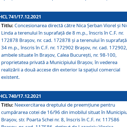
HCL 741/17.12.2021
Titlu:
Concesionarea directă către Nica Șerban Viorel și Ni
Linda a terenului în suprafață de 8 m.p., înscris în C.F. nr.
172878 Brașov, nr. cad. 172878 și a terenului în suprafață
34 m.p., înscris în C.F. nr. 172902 Brașov, nr. cad. 172902
ambele situate în Brașov, Calea București, nr. 98-100,
proprietatea privată a Municipiului Brașov, în vederea
realizării a două accese din exterior la spațiul comercial
existent.
HCL 740/17.12.2021
Titlu:
Neexercitarea dreptului de preemţiune pentru
cumpărarea cotei de 16/96 din imobilul situat în Municipiu
Braşov, str. Poarta Schei nr. 8, înscris în C.F. nr. 117586
Brașov, nr. cad. 117586, deținut de Lazariciu Viorica,