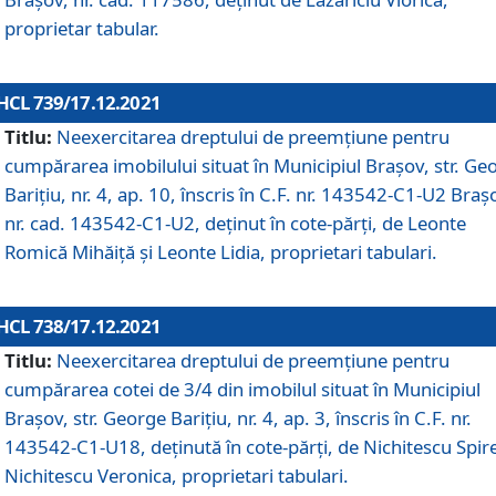
proprietar tabular.
HCL 739/17.12.2021
Titlu:
Neexercitarea dreptului de preemţiune pentru
cumpărarea imobilului situat în Municipiul Braşov, str. Ge
Barițiu, nr. 4, ap. 10, înscris în C.F. nr. 143542-C1-U2 Braș
nr. cad. 143542-C1-U2, deținut în cote-părți, de Leonte
Romică Mihăiță și Leonte Lidia, proprietari tabulari.
HCL 738/17.12.2021
Titlu:
Neexercitarea dreptului de preemţiune pentru
cumpărarea cotei de 3/4 din imobilul situat în Municipiul
Braşov, str. George Barițiu, nr. 4, ap. 3, înscris în C.F. nr.
143542-C1-U18, deținută în cote-părți, de Nichitescu Spire
Nichitescu Veronica, proprietari tabulari.