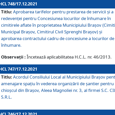
HCL 748/17.12.2021
Titlu:
Aprobarea tarifelor pentru prestarea de servicii şi a
redevenţei pentru Concesiunea locurilor de înhumare în
cimitirele aflate în proprietatea Municipiului Braşov (Cimit
Municipal Braşov, Cimitirul Civil Sprenghi Braşov) şi
aprobarea contractului cadru de concesiune a locurilor de
înhumare.
Observații :
Încetează aplicabilitatea H.C.L. nr. 46/2013.
HCL 747/17.12.2021
Titlu:
Acordul Consiliului Local al Municipiului Braşov pen
amenajare spațiu în vederea organizării de șantier pentru
chioșcul din Brașov, Aleea Magnoliei nr. 3, al firmei S.C. C
S.R.L.
HCL 746/17.12.2021