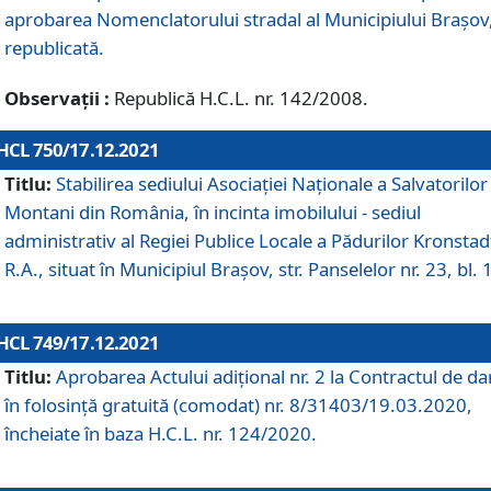
aprobarea Nomenclatorului stradal al Municipiului Braşov
republicată.
Observații :
Republică H.C.L. nr. 142/2008.
HCL 750/17.12.2021
Titlu:
Stabilirea sediului Asociației Naționale a Salvatorilor
Montani din România, în incinta imobilului - sediul
administrativ al Regiei Publice Locale a Pădurilor Kronstad
R.A., situat în Municipiul Braşov, str. Panselelor nr. 23, bl. 
HCL 749/17.12.2021
Titlu:
Aprobarea Actului adițional nr. 2 la Contractul de da
în folosință gratuită (comodat) nr. 8/31403/19.03.2020,
încheiate în baza H.C.L. nr. 124/2020.