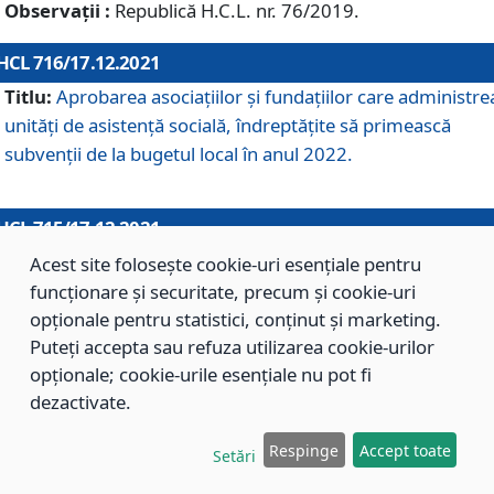
Observații :
Republică H.C.L. nr. 76/2019.
HCL 716/17.12.2021
Titlu:
Aprobarea asociaţiilor şi fundaţiilor care administre
unităţi de asistenţă socială, îndreptăţite să primească
subvenţii de la bugetul local în anul 2022.
HCL 715/17.12.2021
Titlu:
Aprobarea Planului de acţiuni sau lucrări de interes
Acest site folosește cookie-uri esențiale pentru
local pentru anul 2022.
funcționare și securitate, precum și cookie-uri
opționale pentru statistici, conținut și marketing.
Puteți accepta sau refuza utilizarea cookie-urilor
HCL 714/17.12.2021
opționale; cookie-urile esențiale nu pot fi
Titlu:
Modificarea Anexei la H.C.L. nr. 709/2020 privind
dezactivate.
aprobarea Regulamentului de Organizare şi Funcţionare a
Respinge
Accept toate
Direcţiei de Asistenţă Socială Braşov.
Setări