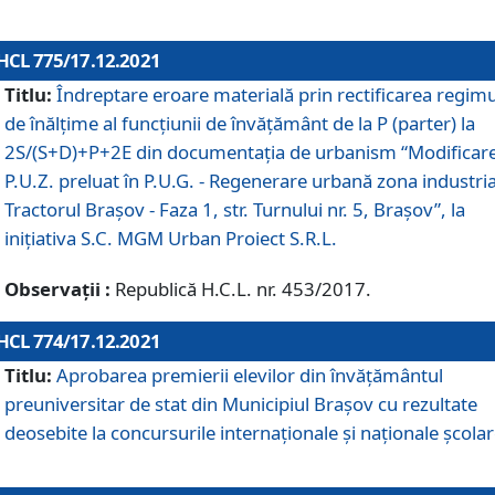
HCL 775/17.12.2021
Titlu:
Îndreptare eroare materială prin rectificarea regimu
de înălţime al funcţiunii de învăţământ de la P (parter) la
2S/(S+D)+P+2E din documentaţia de urbanism “Modificar
P.U.Z. preluat în P.U.G. - Regenerare urbană zona industria
Tractorul Braşov - Faza 1, str. Turnului nr. 5, Braşov”, la
iniţiativa S.C. MGM Urban Proiect S.R.L.
Observații :
Republică H.C.L. nr. 453/2017.
HCL 774/17.12.2021
Titlu:
Aprobarea premierii elevilor din învățământul
preuniversitar de stat din Municipiul Brașov cu rezultate
deosebite la concursurile internaționale și naționale școlar