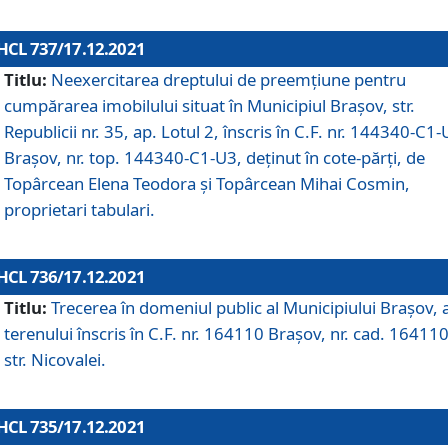
HCL 737/17.12.2021
Titlu:
Neexercitarea dreptului de preemţiune pentru
cumpărarea imobilului situat în Municipiul Braşov, str.
Republicii nr. 35, ap. Lotul 2, înscris în C.F. nr. 144340-C1
Brașov, nr. top. 144340-C1-U3, deținut în cote-părți, de
Topârcean Elena Teodora și Topârcean Mihai Cosmin,
proprietari tabulari.
HCL 736/17.12.2021
Titlu:
Trecerea în domeniul public al Municipiului Braşov, 
terenului înscris în C.F. nr. 164110 Brașov, nr. cad. 164110
str. Nicovalei.
HCL 735/17.12.2021