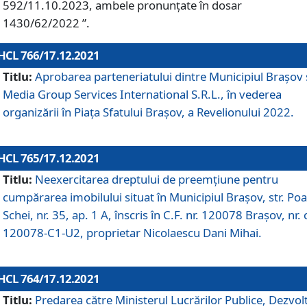
592/11.10.2023, ambele pronunțate în dosar
1430/62/2022 ”.
HCL 766/17.12.2021
Titlu:
Aprobarea parteneriatului dintre Municipiul Brașov 
Media Group Services International S.R.L., în vederea
organizării în Piața Sfatului Brașov, a Revelionului 2022.
HCL 765/17.12.2021
Titlu:
Neexercitarea dreptului de preemţiune pentru
cumpărarea imobilului situat în Municipiul Braşov, str. Poa
Schei, nr. 35, ap. 1 A, înscris în C.F. nr. 120078 Brașov, nr. 
120078-C1-U2, proprietar Nicolaescu Dani Mihai.
HCL 764/17.12.2021
Titlu:
Predarea către Ministerul Lucrărilor Publice, Dezvolt