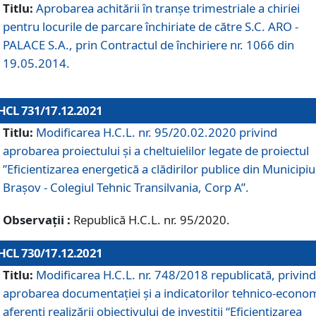
Titlu:
Aprobarea achitării în tranșe trimestriale a chiriei
pentru locurile de parcare închiriate de către S.C. ARO -
PALACE S.A., prin Contractul de închiriere nr. 1066 din
19.05.2014.
HCL 731/17.12.2021
Titlu:
Modificarea H.C.L. nr. 95/20.02.2020 privind
aprobarea proiectului și a cheltuielilor legate de proiectul
”Eficientizarea energetică a clădirilor publice din Municipiu
Brașov - Colegiul Tehnic Transilvania, Corp A”.
Observații :
Republică H.C.L. nr. 95/2020.
HCL 730/17.12.2021
Titlu:
Modificarea H.C.L. nr. 748/2018 republicată, privind
aprobarea documentației și a indicatorilor tehnico-econom
aferenți realizării obiectivului de investiții “Eficientizarea