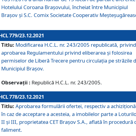
Hotelului Coroana Brașovului, încheiat între Municipiul
Braşov şi S.C. Comix Societate Cooperativ Meșteșugăreas
HCL 779/23.12.2021
Titlu:
Modificarea H.C.L. nr. 243/2005 republicată, privind
aprobarea Regulamentului privind eliberarea şi folosirea
permiselor de Liberă Trecere pentru circulația pe străzile 
Municipiul Braşov.
Observații :
Republică H.C.L. nr. 243/2005.
HCL 778/23.12.2021
Titlu:
Aprobarea formulării ofertei, respectiv a achiziționăr
în caz de acceptare a acesteia, a imobilelor parte a Loturilo
II și III, proprietatea CET Brașov S.A., aflată în procedură 
faliment.