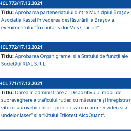
HCL 773/17.12.2021
Titlu:
Aprobarea parteneriatului dintre Municipiul Brașov 
Asociatia Kastel în vederea desfăşurării la Brașov a
evenimentului “În căutarea lui Moș Crăciun”.
HCL 772/17.12.2021
Titlu:
Aprobarea Organigramei şi a Statului de funcţii ale
Societăţii RIAL S.R.L.
HCL 771/17.12.2021
Titlu:
Darea în administrare a ”Dispozitivului mobil de
supraveghere a traficului rutier, cu măsurare și înregistrar
vitezei autovehiculelor - prin utilizarea camerei video și a
undelor laser” și a “Kitului Etilotest AlcoQuant”.