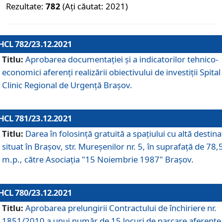
Rezultate:
782
(Ați căutat: 2021)
HCL 782/23.12.2021
Titlu:
Aprobarea documentației și a indicatorilor tehnico-
economici aferenți realizării obiectivului de investiții Spital
Clinic Regional de Urgență Brașov.
HCL 781/23.12.2021
Titlu:
Darea în folosinţă gratuită a spaţiului cu altă destina
situat în Braşov, str. Mureşenilor nr. 5, în suprafaţă de 78,
m.p., către Asociaţia "15 Noiembrie 1987" Braşov.
HCL 780/23.12.2021
Titlu:
Aprobarea prelungirii Contractului de închiriere nr.
1851/2010 a unui număr de 15 locuri de parcare aferente