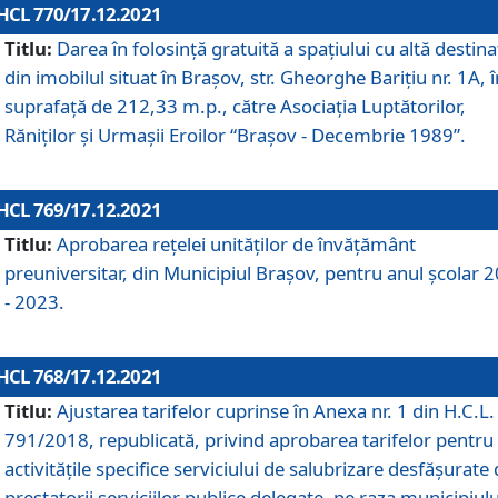
HCL 770/17.12.2021
Titlu:
Darea în folosinţă gratuită a spaţiului cu altă destina
din imobilul situat în Braşov, str. Gheorghe Bariţiu nr. 1A, î
suprafaţă de 212,33 m.p., către Asociaţia Luptătorilor,
Răniţilor şi Urmaşii Eroilor “Braşov - Decembrie 1989”.
HCL 769/17.12.2021
Titlu:
Aprobarea reţelei unităţilor de învăţământ
preuniversitar, din Municipiul Braşov, pentru anul şcolar 
- 2023.
HCL 768/17.12.2021
Titlu:
Ajustarea tarifelor cuprinse în Anexa nr. 1 din H.C.L. 
791/2018, republicată, privind aprobarea tarifelor pentru
activităţile specifice serviciului de salubrizare desfăşurate
prestatorii serviciilor publice delegate, pe raza municipiulu