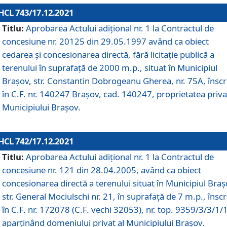
HCL 743/17.12.2021
Titlu:
Aprobarea Actului adiţional nr. 1 la Contractul de
concesiune nr. 20125 din 29.05.1997 având ca obiect
cedarea și concesionarea directă, fără licitație publică a
terenului în suprafață de 2000 m.p., situat în Municipiul
Brașov, str. Constantin Dobrogeanu Gherea, nr. 75A, înscr
în C.F. nr. 140247 Brașov, cad. 140247, proprietatea priva
Municipiului Brașov.
HCL 742/17.12.2021
Titlu:
Aprobarea Actului adiţional nr. 1 la Contractul de
concesiune nr. 121 din 28.04.2005, având ca obiect
concesionarea directă a terenului situat în Municipiul Braș
str. General Mociulschi nr. 21, în suprafață de 7 m.p., înscr
în C.F. nr. 172078 (C.F. vechi 32053), nr. top. 9359/3/3/1/
aparținând domeniului privat al Municipiului Brașov.