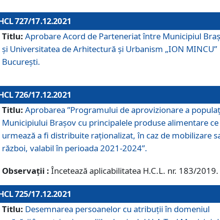
HCL 727/17.12.2021
Titlu:
Aprobare Acord de Parteneriat între Municipiul Bra
și Universitatea de Arhitectură și Urbanism „ION MINCU”
București.
HCL 726/17.12.2021
Titlu:
Aprobarea ”Programului de aprovizionare a populaț
Municipiului Braşov cu principalele produse alimentare ce
urmează a fi distribuite raționalizat, în caz de mobilizare s
război, valabil în perioada 2021-2024”.
Observații :
Încetează aplicabilitatea H.C.L. nr. 183/2019.
HCL 725/17.12.2021
Titlu:
Desemnarea persoanelor cu atribuții în domeniul