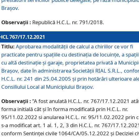
Braşov.
Observații :
Republică H.C.L. nr. 791/2018.
HCL 767/17.12.2021
Titlu:
Aprobarea modalității de calcul a chiriilor ce vor fi
practicate pentru spaţiile cu destinaţia de locuinţe, a spaţii
cu altă destinaţie şi garaje, proprietatea privată a Municipi
Braşov, date în administrarea Societăţii RIAL S.R.L., conf
H.C.L. nr. 241 din 25.04.2005 și prin hotărâri ulterioare al
Consiliului Local al Municipiului Braşov.
Observații :
”A fost anulată H.C.L. nr. 767/17.12.2021 atât
forma initială cât și în forma modificată prin H.C.L. nr.
95/11.02.2022 si anularea H.C.L. nr. 95/11.02.2022 prin 
s-a modificat art. 1 al. 1, 2, 3 din H.C.L. nr. 767/17.12.202
conform Sentinței civile 1064/CA/05.12.2022 și Deciziei ci