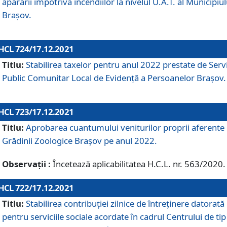
apărării împotriva incendiilor la nivelul U.A.T. al Municipiul
Brașov.
HCL 724/17.12.2021
Titlu:
Stabilirea taxelor pentru anul 2022 prestate de Servi
Public Comunitar Local de Evidență a Persoanelor Braşov.
HCL 723/17.12.2021
Titlu:
Aprobarea cuantumului veniturilor proprii aferente
Grădinii Zoologice Braşov pe anul 2022.
Observații :
Încetează aplicabilitatea H.C.L. nr. 563/2020.
HCL 722/17.12.2021
Titlu:
Stabilirea contribuţiei zilnice de întreținere datorată
pentru serviciile sociale acordate în cadrul Centrului de tip