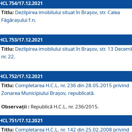
HCL 754/17.12.2021
Titlu:
Dezlipirea imobilului situat în Brașov, str. Calea
Făgărașului f.n.
HCL 753/17.12.2021
Titlu:
Dezlipirea imobilului situat în Brașov, str. 13 Decem
nr. 22.
HCL 752/17.12.2021
Titlu:
Completarea H.C.L. nr. 236 din 28.05.2015 privind
Zonarea Municipiului Braşov, republicată.
Observații :
Republică H.C.L. nr. 236/2015.
HCL 751/17.12.2021
Titlu:
Completarea H.C.L. nr. 142 din 25.02.2008 privind