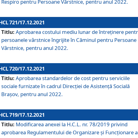
Respiro pentru Persoane Vârstnice, pentru anul 2022.
HCL 721/17.12.2021
Titlu:
Aprobarea costului mediu lunar de întreţinere pent
persoanele vârstnice îngrijite în Căminul pentru Persoane
Vârstnice, pentru anul 2022.
HCL 720/17.12.2021
Titlu:
Aprobarea standardelor de cost pentru serviciile
sociale furnizate în cadrul Direcției de Asistență Socială
Brașov, pentru anul 2022.
HCL 719/17.12.2021
Titlu:
Modificarea anexei la H.C.L. nr. 78/2019 privind
aprobarea Regulamentului de Organizare și Funcționare a