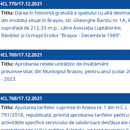
HCL 770/17.12.2021
Titlu:
Darea în folosinţă gratuită a spaţiului cu altă destina
din imobilul situat în Braşov, str. Gheorghe Bariţiu nr. 1A, î
suprafaţă de 212,33 m.p., către Asociaţia Luptătorilor,
Răniţilor şi Urmaşii Eroilor “Braşov - Decembrie 1989”.
HCL 769/17.12.2021
Titlu:
Aprobarea reţelei unităţilor de învăţământ
preuniversitar, din Municipiul Braşov, pentru anul şcolar 
- 2023.
HCL 768/17.12.2021
Titlu:
Ajustarea tarifelor cuprinse în Anexa nr. 1 din H.C.L. 
791/2018, republicată, privind aprobarea tarifelor pentru
activităţile specifice serviciului de salubrizare desfăşurate
prestatorii serviciilor publice delegate, pe raza municipiulu