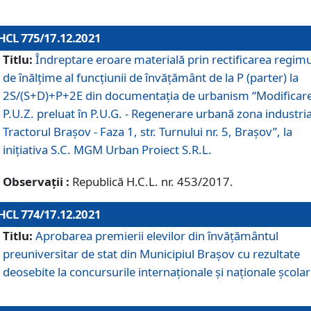
HCL 775/17.12.2021
Titlu:
Îndreptare eroare materială prin rectificarea regimu
de înălţime al funcţiunii de învăţământ de la P (parter) la
2S/(S+D)+P+2E din documentaţia de urbanism “Modificar
P.U.Z. preluat în P.U.G. - Regenerare urbană zona industria
Tractorul Braşov - Faza 1, str. Turnului nr. 5, Braşov”, la
iniţiativa S.C. MGM Urban Proiect S.R.L.
Observații :
Republică H.C.L. nr. 453/2017.
HCL 774/17.12.2021
Titlu:
Aprobarea premierii elevilor din învățământul
preuniversitar de stat din Municipiul Brașov cu rezultate
deosebite la concursurile internaționale și naționale școlar