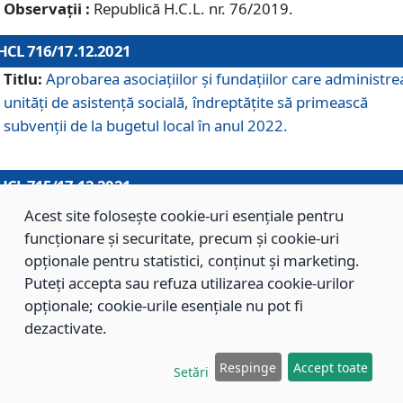
Observații :
Republică H.C.L. nr. 76/2019.
HCL 716/17.12.2021
Titlu:
Aprobarea asociaţiilor şi fundaţiilor care administre
unităţi de asistenţă socială, îndreptăţite să primească
subvenţii de la bugetul local în anul 2022.
HCL 715/17.12.2021
Titlu:
Aprobarea Planului de acţiuni sau lucrări de interes
Acest site folosește cookie-uri esențiale pentru
local pentru anul 2022.
funcționare și securitate, precum și cookie-uri
opționale pentru statistici, conținut și marketing.
Puteți accepta sau refuza utilizarea cookie-urilor
HCL 714/17.12.2021
opționale; cookie-urile esențiale nu pot fi
Titlu:
Modificarea Anexei la H.C.L. nr. 709/2020 privind
dezactivate.
aprobarea Regulamentului de Organizare şi Funcţionare a
Respinge
Accept toate
Direcţiei de Asistenţă Socială Braşov.
Setări