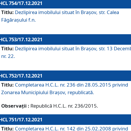
HCL 754/17.12.2021
Titlu:
Dezlipirea imobilului situat în Brașov, str. Calea
Făgărașului f.n.
HCL 753/17.12.2021
Titlu:
Dezlipirea imobilului situat în Brașov, str. 13 Decem
nr. 22.
HCL 752/17.12.2021
Titlu:
Completarea H.C.L. nr. 236 din 28.05.2015 privind
Zonarea Municipiului Braşov, republicată.
Observații :
Republică H.C.L. nr. 236/2015.
HCL 751/17.12.2021
Titlu:
Completarea H.C.L. nr. 142 din 25.02.2008 privind