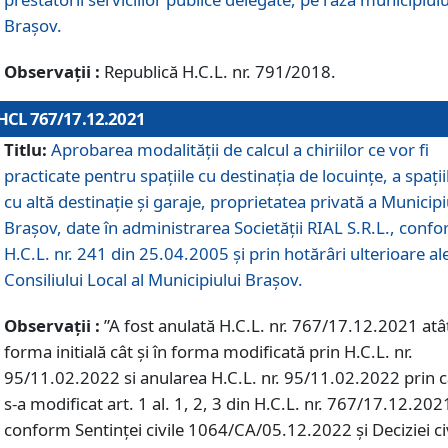
Braşov.
Observații :
Republică H.C.L. nr. 791/2018.
HCL 767/17.12.2021
Titlu:
Aprobarea modalității de calcul a chiriilor ce vor fi
practicate pentru spaţiile cu destinaţia de locuinţe, a spaţii
cu altă destinaţie şi garaje, proprietatea privată a Municipi
Braşov, date în administrarea Societăţii RIAL S.R.L., conf
H.C.L. nr. 241 din 25.04.2005 și prin hotărâri ulterioare al
Consiliului Local al Municipiului Braşov.
Observații :
”A fost anulată H.C.L. nr. 767/17.12.2021 atât
forma initială cât și în forma modificată prin H.C.L. nr.
95/11.02.2022 si anularea H.C.L. nr. 95/11.02.2022 prin 
s-a modificat art. 1 al. 1, 2, 3 din H.C.L. nr. 767/17.12.202
conform Sentinței civile 1064/CA/05.12.2022 și Deciziei ci