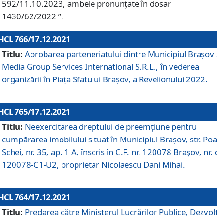
592/11.10.2023, ambele pronunțate în dosar
1430/62/2022 ”.
HCL 766/17.12.2021
Titlu:
Aprobarea parteneriatului dintre Municipiul Brașov 
Media Group Services International S.R.L., în vederea
organizării în Piața Sfatului Brașov, a Revelionului 2022.
HCL 765/17.12.2021
Titlu:
Neexercitarea dreptului de preemţiune pentru
cumpărarea imobilului situat în Municipiul Braşov, str. Poa
Schei, nr. 35, ap. 1 A, înscris în C.F. nr. 120078 Brașov, nr. 
120078-C1-U2, proprietar Nicolaescu Dani Mihai.
HCL 764/17.12.2021
Titlu:
Predarea către Ministerul Lucrărilor Publice, Dezvolt