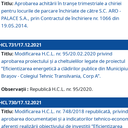
Titlu:
Aprobarea achitării în tranșe trimestriale a chiriei
pentru locurile de parcare închiriate de către S.C. ARO -
PALACE S.A., prin Contractul de închiriere nr. 1066 din
19.05.2014.
HCL 731/17.12.2021
Titlu:
Modificarea H.C.L. nr. 95/20.02.2020 privind
aprobarea proiectului și a cheltuielilor legate de proiectul
”Eficientizarea energetică a clădirilor publice din Municipiu
Brașov - Colegiul Tehnic Transilvania, Corp A”.
Observații :
Republică H.C.L. nr. 95/2020.
HCL 730/17.12.2021
Titlu:
Modificarea H.C.L. nr. 748/2018 republicată, privind
aprobarea documentației și a indicatorilor tehnico-econom
aferenți realizării obiectivului de investiții “Eficientizarea