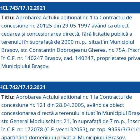
HCL 743/17.12.2021
Titlu:
Aprobarea Actului adiţional nr. 1 la Contractul de
concesiune nr. 20125 din 29.05.1997 având ca obiect
cedarea și concesionarea directă, fără licitație publică a
terenului în suprafață de 2000 m.p., situat în Municipiul
Brașov, str. Constantin Dobrogeanu Gherea, nr. 75A, înscr
în C.F. nr. 140247 Brașov, cad. 140247, proprietatea priva
Municipiului Brașov.
HCL 742/17.12.2021
Titlu:
Aprobarea Actului adiţional nr. 1 la Contractul de
concesiune nr. 121 din 28.04.2005, având ca obiect
concesionarea directă a terenului situat în Municipiul Braș
str. General Mociulschi nr. 21, în suprafață de 7 m.p., înscr
în C.F. nr. 172078 (C.F. vechi 32053), nr. top. 9359/3/3/1/
aparținând domeniului privat al Municipiului Brașov.