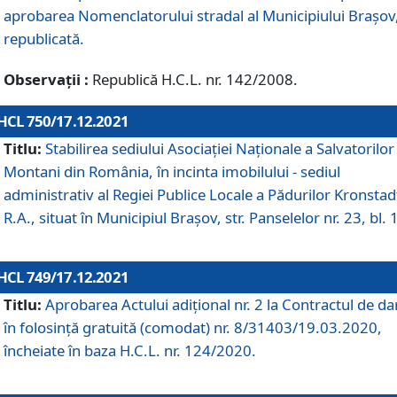
aprobarea Nomenclatorului stradal al Municipiului Braşov
republicată.
Observații :
Republică H.C.L. nr. 142/2008.
HCL 750/17.12.2021
Titlu:
Stabilirea sediului Asociației Naționale a Salvatorilor
Montani din România, în incinta imobilului - sediul
administrativ al Regiei Publice Locale a Pădurilor Kronstad
R.A., situat în Municipiul Braşov, str. Panselelor nr. 23, bl. 
HCL 749/17.12.2021
Titlu:
Aprobarea Actului adițional nr. 2 la Contractul de da
în folosință gratuită (comodat) nr. 8/31403/19.03.2020,
încheiate în baza H.C.L. nr. 124/2020.