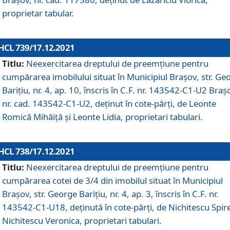
proprietar tabular.
HCL 739/17.12.2021
Titlu:
Neexercitarea dreptului de preemţiune pentru
cumpărarea imobilului situat în Municipiul Braşov, str. Ge
Barițiu, nr. 4, ap. 10, înscris în C.F. nr. 143542-C1-U2 Braș
nr. cad. 143542-C1-U2, deținut în cote-părți, de Leonte
Romică Mihăiță și Leonte Lidia, proprietari tabulari.
HCL 738/17.12.2021
Titlu:
Neexercitarea dreptului de preemţiune pentru
cumpărarea cotei de 3/4 din imobilul situat în Municipiul
Braşov, str. George Barițiu, nr. 4, ap. 3, înscris în C.F. nr.
143542-C1-U18, deținută în cote-părți, de Nichitescu Spire
Nichitescu Veronica, proprietari tabulari.