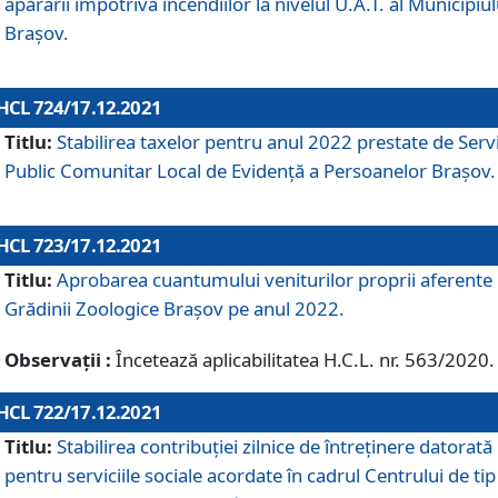
apărării împotriva incendiilor la nivelul U.A.T. al Municipiul
Brașov.
HCL 724/17.12.2021
Titlu:
Stabilirea taxelor pentru anul 2022 prestate de Servi
Public Comunitar Local de Evidență a Persoanelor Braşov.
HCL 723/17.12.2021
Titlu:
Aprobarea cuantumului veniturilor proprii aferente
Grădinii Zoologice Braşov pe anul 2022.
Observații :
Încetează aplicabilitatea H.C.L. nr. 563/2020.
HCL 722/17.12.2021
Titlu:
Stabilirea contribuţiei zilnice de întreținere datorată
pentru serviciile sociale acordate în cadrul Centrului de tip