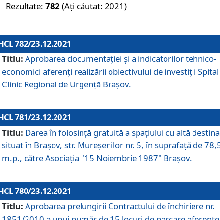
Rezultate:
782
(Ați căutat: 2021)
HCL 782/23.12.2021
Titlu:
Aprobarea documentației și a indicatorilor tehnico-
economici aferenți realizării obiectivului de investiții Spital
Clinic Regional de Urgență Brașov.
HCL 781/23.12.2021
Titlu:
Darea în folosinţă gratuită a spaţiului cu altă destina
situat în Braşov, str. Mureşenilor nr. 5, în suprafaţă de 78,
m.p., către Asociaţia "15 Noiembrie 1987" Braşov.
HCL 780/23.12.2021
Titlu:
Aprobarea prelungirii Contractului de închiriere nr.
1851/2010 a unui număr de 15 locuri de parcare aferente