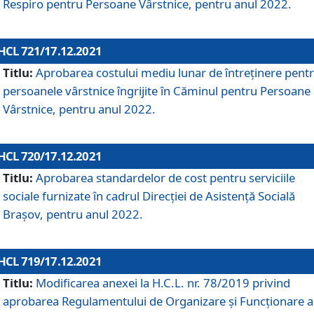
Respiro pentru Persoane Vârstnice, pentru anul 2022.
HCL 721/17.12.2021
Titlu:
Aprobarea costului mediu lunar de întreţinere pent
persoanele vârstnice îngrijite în Căminul pentru Persoane
Vârstnice, pentru anul 2022.
HCL 720/17.12.2021
Titlu:
Aprobarea standardelor de cost pentru serviciile
sociale furnizate în cadrul Direcției de Asistență Socială
Brașov, pentru anul 2022.
HCL 719/17.12.2021
Titlu:
Modificarea anexei la H.C.L. nr. 78/2019 privind
aprobarea Regulamentului de Organizare și Funcționare a