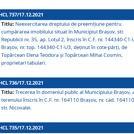
HCL 737/17.12.2021
Titlu:
Neexercitarea dreptului de preemţiune pentru
cumpărarea imobilului situat în Municipiul Braşov, str.
Republicii nr. 35, ap. Lotul 2, înscris în C.F. nr. 144340-C1
Brașov, nr. top. 144340-C1-U3, deținut în cote-părți, de
Topârcean Elena Teodora și Topârcean Mihai Cosmin,
proprietari tabulari.
HCL 736/17.12.2021
Titlu:
Trecerea în domeniul public al Municipiului Braşov, 
terenului înscris în C.F. nr. 164110 Brașov, nr. cad. 164110
str. Nicovalei.
HCL 735/17.12.2021