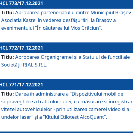
HCL 773/17.12.2021
Titlu:
Aprobarea parteneriatului dintre Municipiul Brașov 
Asociatia Kastel în vederea desfăşurării la Brașov a
evenimentului “În căutarea lui Moș Crăciun”.
HCL 772/17.12.2021
Titlu:
Aprobarea Organigramei şi a Statului de funcţii ale
Societăţii RIAL S.R.L.
HCL 771/17.12.2021
Titlu:
Darea în administrare a ”Dispozitivului mobil de
supraveghere a traficului rutier, cu măsurare și înregistrar
vitezei autovehiculelor - prin utilizarea camerei video și a
undelor laser” și a “Kitului Etilotest AlcoQuant”.