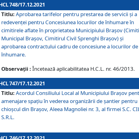
HCL 748/17.12.2021
Titlu:
Aprobarea tarifelor pentru prestarea de servicii şi a
redevenţei pentru Concesiunea locurilor de înhumare în
cimitirele aflate în proprietatea Municipiului Braşov (Cimit
Municipal Braşov, Cimitirul Civil Sprenghi Braşov) şi
aprobarea contractului cadru de concesiune a locurilor de
înhumare.
Observații :
Încetează aplicabilitatea H.C.L. nr. 46/2013.
HCL 747/17.12.2021
Titlu:
Acordul Consiliului Local al Municipiului Braşov pen
amenajare spațiu în vederea organizării de șantier pentru
chioșcul din Brașov, Aleea Magnoliei nr. 3, al firmei S.C. C
S.R.L.
HCL 746/17.12.2021