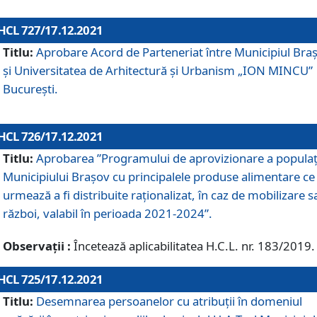
HCL 727/17.12.2021
Titlu:
Aprobare Acord de Parteneriat între Municipiul Bra
și Universitatea de Arhitectură și Urbanism „ION MINCU”
București.
HCL 726/17.12.2021
Titlu:
Aprobarea ”Programului de aprovizionare a populaț
Municipiului Braşov cu principalele produse alimentare ce
urmează a fi distribuite raționalizat, în caz de mobilizare s
război, valabil în perioada 2021-2024”.
Observații :
Încetează aplicabilitatea H.C.L. nr. 183/2019.
HCL 725/17.12.2021
Titlu:
Desemnarea persoanelor cu atribuții în domeniul