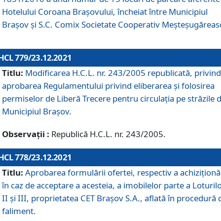
Hotelului Coroana Brașovului, încheiat între Municipiul
Braşov şi S.C. Comix Societate Cooperativ Meșteșugăreas
HCL 779/23.12.2021
Titlu:
Modificarea H.C.L. nr. 243/2005 republicată, privind
aprobarea Regulamentului privind eliberarea şi folosirea
permiselor de Liberă Trecere pentru circulația pe străzile 
Municipiul Braşov.
Observații :
Republică H.C.L. nr. 243/2005.
HCL 778/23.12.2021
Titlu:
Aprobarea formulării ofertei, respectiv a achiziționăr
în caz de acceptare a acesteia, a imobilelor parte a Loturilo
II și III, proprietatea CET Brașov S.A., aflată în procedură 
faliment.