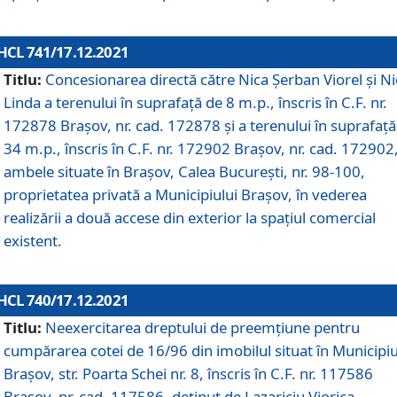
HCL 741/17.12.2021
Titlu:
Concesionarea directă către Nica Șerban Viorel și Ni
Linda a terenului în suprafață de 8 m.p., înscris în C.F. nr.
172878 Brașov, nr. cad. 172878 și a terenului în suprafață
34 m.p., înscris în C.F. nr. 172902 Brașov, nr. cad. 172902
ambele situate în Brașov, Calea București, nr. 98-100,
proprietatea privată a Municipiului Brașov, în vederea
realizării a două accese din exterior la spațiul comercial
existent.
HCL 740/17.12.2021
Titlu:
Neexercitarea dreptului de preemţiune pentru
cumpărarea cotei de 16/96 din imobilul situat în Municipiu
Braşov, str. Poarta Schei nr. 8, înscris în C.F. nr. 117586
Brașov, nr. cad. 117586, deținut de Lazariciu Viorica,