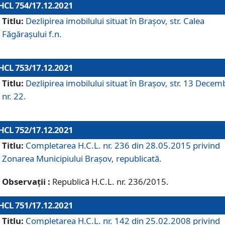
HCL 754/17.12.2021
Titlu:
Dezlipirea imobilului situat în Brașov, str. Calea
Făgărașului f.n.
HCL 753/17.12.2021
Titlu:
Dezlipirea imobilului situat în Brașov, str. 13 Decem
nr. 22.
HCL 752/17.12.2021
Titlu:
Completarea H.C.L. nr. 236 din 28.05.2015 privind
Zonarea Municipiului Braşov, republicată.
Observații :
Republică H.C.L. nr. 236/2015.
HCL 751/17.12.2021
Titlu:
Completarea H.C.L. nr. 142 din 25.02.2008 privind