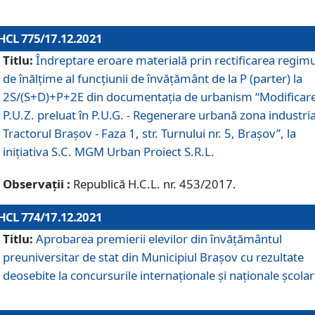
HCL 775/17.12.2021
Titlu:
Îndreptare eroare materială prin rectificarea regimu
de înălţime al funcţiunii de învăţământ de la P (parter) la
2S/(S+D)+P+2E din documentaţia de urbanism “Modificar
P.U.Z. preluat în P.U.G. - Regenerare urbană zona industria
Tractorul Braşov - Faza 1, str. Turnului nr. 5, Braşov”, la
iniţiativa S.C. MGM Urban Proiect S.R.L.
Observații :
Republică H.C.L. nr. 453/2017.
HCL 774/17.12.2021
Titlu:
Aprobarea premierii elevilor din învățământul
preuniversitar de stat din Municipiul Brașov cu rezultate
deosebite la concursurile internaționale și naționale școlar