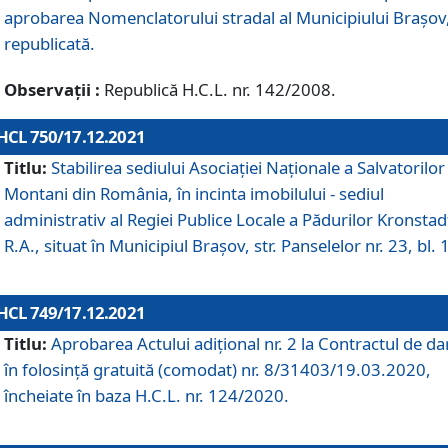
aprobarea Nomenclatorului stradal al Municipiului Braşov
republicată.
Observații :
Republică H.C.L. nr. 142/2008.
HCL 750/17.12.2021
Titlu:
Stabilirea sediului Asociației Naționale a Salvatorilor
Montani din România, în incinta imobilului - sediul
administrativ al Regiei Publice Locale a Pădurilor Kronstad
R.A., situat în Municipiul Braşov, str. Panselelor nr. 23, bl. 
HCL 749/17.12.2021
Titlu:
Aprobarea Actului adițional nr. 2 la Contractul de da
în folosință gratuită (comodat) nr. 8/31403/19.03.2020,
încheiate în baza H.C.L. nr. 124/2020.