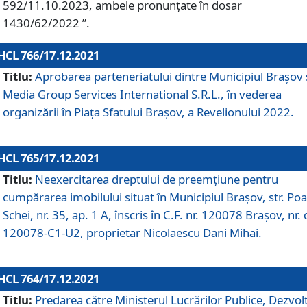
592/11.10.2023, ambele pronunțate în dosar
1430/62/2022 ”.
HCL 766/17.12.2021
Titlu:
Aprobarea parteneriatului dintre Municipiul Brașov 
Media Group Services International S.R.L., în vederea
organizării în Piața Sfatului Brașov, a Revelionului 2022.
HCL 765/17.12.2021
Titlu:
Neexercitarea dreptului de preemţiune pentru
cumpărarea imobilului situat în Municipiul Braşov, str. Poa
Schei, nr. 35, ap. 1 A, înscris în C.F. nr. 120078 Brașov, nr. 
120078-C1-U2, proprietar Nicolaescu Dani Mihai.
HCL 764/17.12.2021
Titlu:
Predarea către Ministerul Lucrărilor Publice, Dezvolt