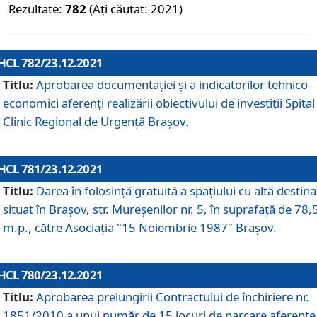
Rezultate:
782
(Ați căutat: 2021)
HCL 782/23.12.2021
Titlu:
Aprobarea documentației și a indicatorilor tehnico-
economici aferenți realizării obiectivului de investiții Spital
Clinic Regional de Urgență Brașov.
HCL 781/23.12.2021
Titlu:
Darea în folosinţă gratuită a spaţiului cu altă destina
situat în Braşov, str. Mureşenilor nr. 5, în suprafaţă de 78,
m.p., către Asociaţia "15 Noiembrie 1987" Braşov.
HCL 780/23.12.2021
Titlu:
Aprobarea prelungirii Contractului de închiriere nr.
1851/2010 a unui număr de 15 locuri de parcare aferente