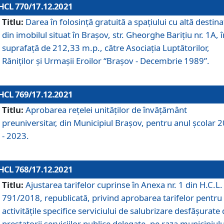
HCL 770/17.12.2021
Titlu:
Darea în folosinţă gratuită a spaţiului cu altă destina
din imobilul situat în Braşov, str. Gheorghe Bariţiu nr. 1A, î
suprafaţă de 212,33 m.p., către Asociaţia Luptătorilor,
Răniţilor şi Urmaşii Eroilor “Braşov - Decembrie 1989”.
HCL 769/17.12.2021
Titlu:
Aprobarea reţelei unităţilor de învăţământ
preuniversitar, din Municipiul Braşov, pentru anul şcolar 
- 2023.
HCL 768/17.12.2021
Titlu:
Ajustarea tarifelor cuprinse în Anexa nr. 1 din H.C.L. 
791/2018, republicată, privind aprobarea tarifelor pentru
activităţile specifice serviciului de salubrizare desfăşurate
prestatorii serviciilor publice delegate, pe raza municipiulu