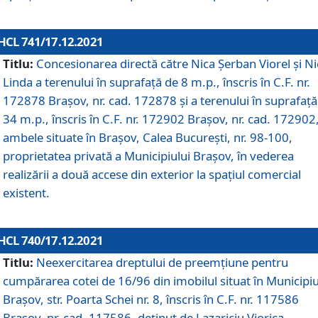
HCL 741/17.12.2021
Titlu:
Concesionarea directă către Nica Șerban Viorel și Ni
Linda a terenului în suprafață de 8 m.p., înscris în C.F. nr.
172878 Brașov, nr. cad. 172878 și a terenului în suprafață
34 m.p., înscris în C.F. nr. 172902 Brașov, nr. cad. 172902
ambele situate în Brașov, Calea București, nr. 98-100,
proprietatea privată a Municipiului Brașov, în vederea
realizării a două accese din exterior la spațiul comercial
existent.
HCL 740/17.12.2021
Titlu:
Neexercitarea dreptului de preemţiune pentru
cumpărarea cotei de 16/96 din imobilul situat în Municipiu
Braşov, str. Poarta Schei nr. 8, înscris în C.F. nr. 117586
Brașov, nr. cad. 117586, deținut de Lazariciu Viorica,