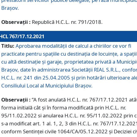
Braşov.
Observații :
Republică H.C.L. nr. 791/2018.
HCL 767/17.12.2021
Titlu:
Aprobarea modalității de calcul a chiriilor ce vor fi
practicate pentru spaţiile cu destinaţia de locuinţe, a spaţii
cu altă destinaţie şi garaje, proprietatea privată a Municipi
Braşov, date în administrarea Societăţii RIAL S.R.L., conf
H.C.L. nr. 241 din 25.04.2005 și prin hotărâri ulterioare al
Consiliului Local al Municipiului Braşov.
Observații :
”A fost anulată H.C.L. nr. 767/17.12.2021 atât
forma initială cât și în forma modificată prin H.C.L. nr.
95/11.02.2022 si anularea H.C.L. nr. 95/11.02.2022 prin 
s-a modificat art. 1 al. 1, 2, 3 din H.C.L. nr. 767/17.12.202
conform Sentinței civile 1064/CA/05.12.2022 și Deciziei ci