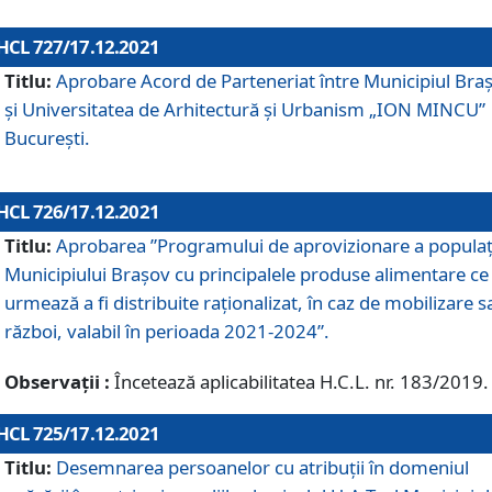
HCL 727/17.12.2021
Titlu:
Aprobare Acord de Parteneriat între Municipiul Bra
și Universitatea de Arhitectură și Urbanism „ION MINCU”
București.
HCL 726/17.12.2021
Titlu:
Aprobarea ”Programului de aprovizionare a populaț
Municipiului Braşov cu principalele produse alimentare ce
urmează a fi distribuite raționalizat, în caz de mobilizare s
război, valabil în perioada 2021-2024”.
Observații :
Încetează aplicabilitatea H.C.L. nr. 183/2019.
HCL 725/17.12.2021
Titlu:
Desemnarea persoanelor cu atribuții în domeniul