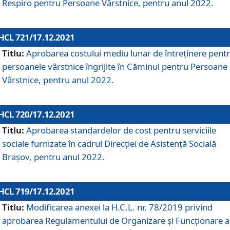
Respiro pentru Persoane Vârstnice, pentru anul 2022.
HCL 721/17.12.2021
Titlu:
Aprobarea costului mediu lunar de întreţinere pent
persoanele vârstnice îngrijite în Căminul pentru Persoane
Vârstnice, pentru anul 2022.
HCL 720/17.12.2021
Titlu:
Aprobarea standardelor de cost pentru serviciile
sociale furnizate în cadrul Direcției de Asistență Socială
Brașov, pentru anul 2022.
HCL 719/17.12.2021
Titlu:
Modificarea anexei la H.C.L. nr. 78/2019 privind
aprobarea Regulamentului de Organizare și Funcționare a