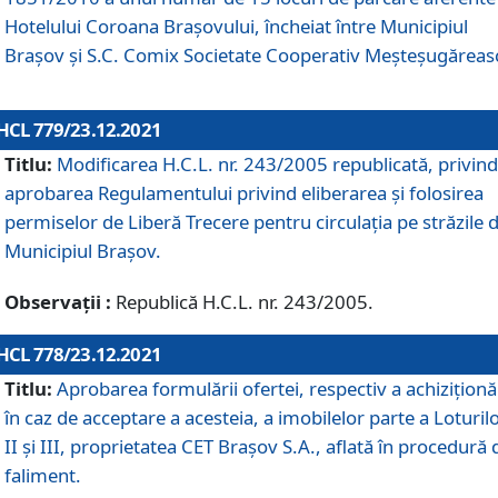
Hotelului Coroana Brașovului, încheiat între Municipiul
Braşov şi S.C. Comix Societate Cooperativ Meșteșugăreas
HCL 779/23.12.2021
Titlu:
Modificarea H.C.L. nr. 243/2005 republicată, privind
aprobarea Regulamentului privind eliberarea şi folosirea
permiselor de Liberă Trecere pentru circulația pe străzile 
Municipiul Braşov.
Observații :
Republică H.C.L. nr. 243/2005.
HCL 778/23.12.2021
Titlu:
Aprobarea formulării ofertei, respectiv a achiziționăr
în caz de acceptare a acesteia, a imobilelor parte a Loturilo
II și III, proprietatea CET Brașov S.A., aflată în procedură 
faliment.