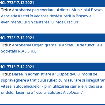
HCL 773/17.12.2021
Titlu:
Aprobarea parteneriatului dintre Municipiul Brașov 
Asociatia Kastel în vederea desfăşurării la Brașov a
evenimentului “În căutarea lui Moș Crăciun”.
HCL 772/17.12.2021
Titlu:
Aprobarea Organigramei şi a Statului de funcţii ale
Societăţii RIAL S.R.L.
HCL 771/17.12.2021
Titlu:
Darea în administrare a ”Dispozitivului mobil de
supraveghere a traficului rutier, cu măsurare și înregistrar
vitezei autovehiculelor - prin utilizarea camerei video și a
undelor laser” și a “Kitului Etilotest AlcoQuant”.