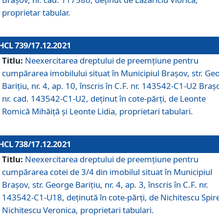
proprietar tabular.
HCL 739/17.12.2021
Titlu:
Neexercitarea dreptului de preemţiune pentru
cumpărarea imobilului situat în Municipiul Braşov, str. Ge
Barițiu, nr. 4, ap. 10, înscris în C.F. nr. 143542-C1-U2 Braș
nr. cad. 143542-C1-U2, deținut în cote-părți, de Leonte
Romică Mihăiță și Leonte Lidia, proprietari tabulari.
HCL 738/17.12.2021
Titlu:
Neexercitarea dreptului de preemţiune pentru
cumpărarea cotei de 3/4 din imobilul situat în Municipiul
Braşov, str. George Barițiu, nr. 4, ap. 3, înscris în C.F. nr.
143542-C1-U18, deținută în cote-părți, de Nichitescu Spire
Nichitescu Veronica, proprietari tabulari.