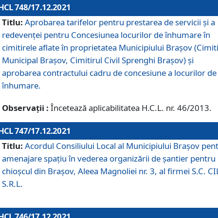
HCL 748/17.12.2021
Titlu:
Aprobarea tarifelor pentru prestarea de servicii şi a
redevenţei pentru Concesiunea locurilor de înhumare în
cimitirele aflate în proprietatea Municipiului Braşov (Cimit
Municipal Braşov, Cimitirul Civil Sprenghi Braşov) şi
aprobarea contractului cadru de concesiune a locurilor de
înhumare.
Observații :
Încetează aplicabilitatea H.C.L. nr. 46/2013.
HCL 747/17.12.2021
Titlu:
Acordul Consiliului Local al Municipiului Braşov pen
amenajare spațiu în vederea organizării de șantier pentru
chioșcul din Brașov, Aleea Magnoliei nr. 3, al firmei S.C. C
S.R.L.
HCL 746/17.12.2021