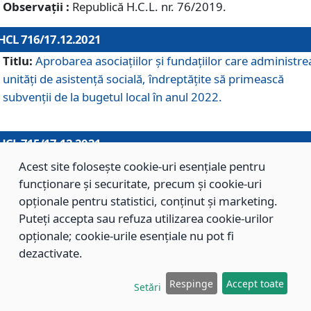
Observații :
Republică H.C.L. nr. 76/2019.
HCL 716/17.12.2021
Titlu:
Aprobarea asociaţiilor şi fundaţiilor care administre
unităţi de asistenţă socială, îndreptăţite să primească
subvenţii de la bugetul local în anul 2022.
HCL 715/17.12.2021
Titlu:
Aprobarea Planului de acţiuni sau lucrări de interes
Acest site folosește cookie-uri esențiale pentru
local pentru anul 2022.
funcționare și securitate, precum și cookie-uri
opționale pentru statistici, conținut și marketing.
Puteți accepta sau refuza utilizarea cookie-urilor
HCL 714/17.12.2021
opționale; cookie-urile esențiale nu pot fi
Titlu:
Modificarea Anexei la H.C.L. nr. 709/2020 privind
dezactivate.
aprobarea Regulamentului de Organizare şi Funcţionare a
Respinge
Accept toate
Direcţiei de Asistenţă Socială Braşov.
Setări