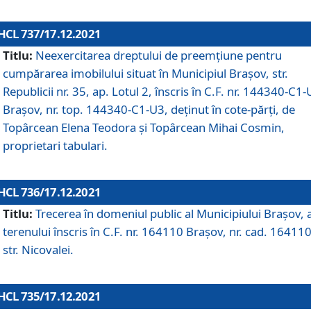
HCL 737/17.12.2021
Titlu:
Neexercitarea dreptului de preemţiune pentru
cumpărarea imobilului situat în Municipiul Braşov, str.
Republicii nr. 35, ap. Lotul 2, înscris în C.F. nr. 144340-C1
Brașov, nr. top. 144340-C1-U3, deținut în cote-părți, de
Topârcean Elena Teodora și Topârcean Mihai Cosmin,
proprietari tabulari.
HCL 736/17.12.2021
Titlu:
Trecerea în domeniul public al Municipiului Braşov, 
terenului înscris în C.F. nr. 164110 Brașov, nr. cad. 164110
str. Nicovalei.
HCL 735/17.12.2021