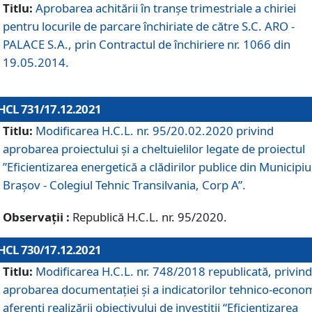
Titlu:
Aprobarea achitării în tranșe trimestriale a chiriei
pentru locurile de parcare închiriate de către S.C. ARO -
PALACE S.A., prin Contractul de închiriere nr. 1066 din
19.05.2014.
HCL 731/17.12.2021
Titlu:
Modificarea H.C.L. nr. 95/20.02.2020 privind
aprobarea proiectului și a cheltuielilor legate de proiectul
”Eficientizarea energetică a clădirilor publice din Municipiu
Brașov - Colegiul Tehnic Transilvania, Corp A”.
Observații :
Republică H.C.L. nr. 95/2020.
HCL 730/17.12.2021
Titlu:
Modificarea H.C.L. nr. 748/2018 republicată, privind
aprobarea documentației și a indicatorilor tehnico-econom
aferenți realizării obiectivului de investiții “Eficientizarea