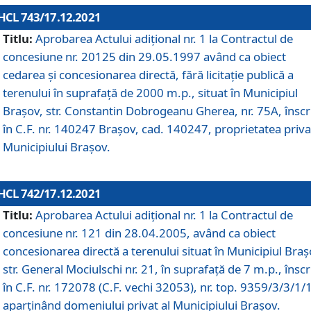
HCL 743/17.12.2021
Titlu:
Aprobarea Actului adiţional nr. 1 la Contractul de
concesiune nr. 20125 din 29.05.1997 având ca obiect
cedarea și concesionarea directă, fără licitație publică a
terenului în suprafață de 2000 m.p., situat în Municipiul
Brașov, str. Constantin Dobrogeanu Gherea, nr. 75A, înscr
în C.F. nr. 140247 Brașov, cad. 140247, proprietatea priva
Municipiului Brașov.
HCL 742/17.12.2021
Titlu:
Aprobarea Actului adiţional nr. 1 la Contractul de
concesiune nr. 121 din 28.04.2005, având ca obiect
concesionarea directă a terenului situat în Municipiul Braș
str. General Mociulschi nr. 21, în suprafață de 7 m.p., înscr
în C.F. nr. 172078 (C.F. vechi 32053), nr. top. 9359/3/3/1/
aparținând domeniului privat al Municipiului Brașov.