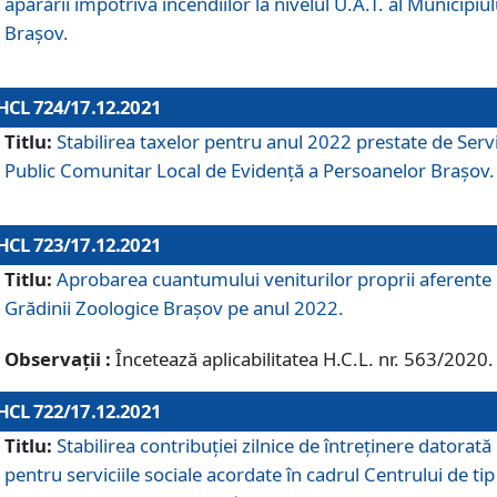
apărării împotriva incendiilor la nivelul U.A.T. al Municipiul
Brașov.
HCL 724/17.12.2021
Titlu:
Stabilirea taxelor pentru anul 2022 prestate de Servi
Public Comunitar Local de Evidență a Persoanelor Braşov.
HCL 723/17.12.2021
Titlu:
Aprobarea cuantumului veniturilor proprii aferente
Grădinii Zoologice Braşov pe anul 2022.
Observații :
Încetează aplicabilitatea H.C.L. nr. 563/2020.
HCL 722/17.12.2021
Titlu:
Stabilirea contribuţiei zilnice de întreținere datorată
pentru serviciile sociale acordate în cadrul Centrului de tip