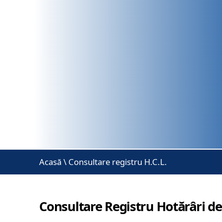
Acasă
\
Consultare registru H.C.L.
Consultare Registru Hotărâri de