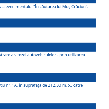
ov a evenimentului “În căutarea lui Moș Crăciun”.
rare a vitezei autovehiculelor - prin utilizarea
iţiu nr. 1A, în suprafaţă de 212,33 m.p., către