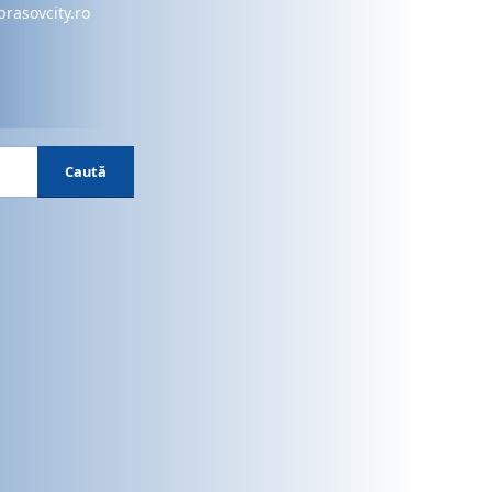
brasovcity.ro
Caută