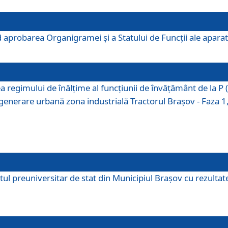
 aprobarea Organigramei şi a Statului de Funcţii ale aparatu
ea regimului de înălţime al funcţiunii de învăţământ de la 
generare urbană zona industrială Tractorul Braşov - Faza 1, s
ul preuniversitar de stat din Municipiul Brașov cu rezultate