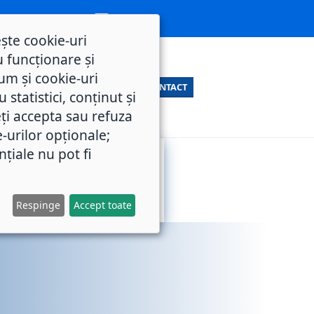
ește cookie-uri
 funcționare și
um și cookie-uri
CONTACT
statistici, conținut și
ți accepta sau refuza
e-urilor opționale;
nțiale nu pot fi
SERVICII
M.O.L.
PUBLICE
Respinge
Accept toate