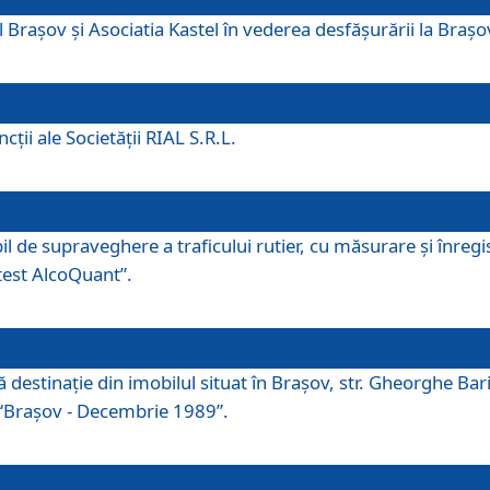
 Brașov și Asociatia Kastel în vederea desfăşurării la Braș
ţii ale Societăţii RIAL S.R.L.
 de supraveghere a traficului rutier, cu măsurare și înregist
otest AlcoQuant”.
tă destinaţie din imobilul situat în Braşov, str. Gheorghe Bar
or “Braşov - Decembrie 1989”.