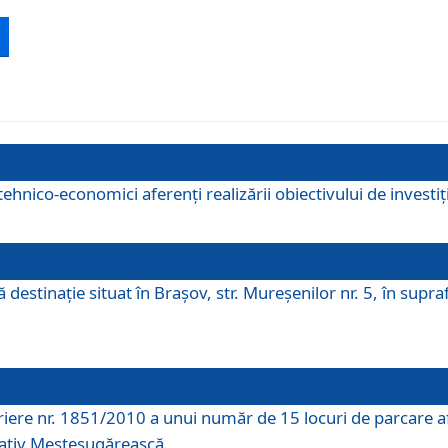
ehnico-economici aferenți realizării obiectivului de investiț
tă destinaţie situat în Braşov, str. Mureşenilor nr. 5, în su
riere nr. 1851/2010 a unui număr de 15 locuri de parcare a
rativ Meșteșugărească.