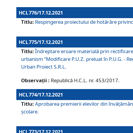
HCL 776/17.12.2021
Titlu:
Respingerea proiectului de hotărâre privind
HCL 775/17.12.2021
Titlu:
Îndreptare eroare materială prin rectificar
urbanism “Modificare P.U.Z. preluat în P.U.G. - Re
Urban Proiect S.R.L.
Observații :
Republică H.C.L. nr. 453/2017.
HCL 774/17.12.2021
Titlu:
Aprobarea premierii elevilor din învățământ
școlare.
HCL 773/17.12.2021