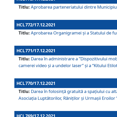
Titlu:
Aprobarea parteneriatului dintre Municipiul
HCL 772/17.12.2021
Titlu:
Aprobarea Organigramei şi a Statului de func
HCL 771/17.12.2021
Titlu:
Darea în administrare a ”Dispozitivului mobil
camerei video și a undelor laser” și a “Kitului Etil
HCL 770/17.12.2021
Titlu:
Darea în folosinţă gratuită a spaţiului cu al
Asociaţia Luptătorilor, Răniţilor şi Urmaşii Eroil
HCL 769/17.12.2021