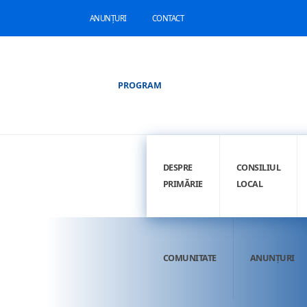
ANUNȚURI
CONTACT
PROGRAM
DESPRE
CONSILIUL
PRIMĂRIE
LOCAL
COMUNITATE
ANUNȚURI