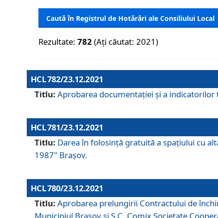
Caută în Registrul de Hotărâri ale Consiliului Local
Rezultate:
782
(Ați căutat: 2021)
HCL 782/23.12.2021
Titlu:
Aprobarea documentației și a indicatorilor t
HCL 781/23.12.2021
Titlu:
Darea în folosinţă gratuită a spaţiului cu al
1987" Braşov.
HCL 780/23.12.2021
Titlu:
Aprobarea prelungirii Contractului de închi
Municipiul Braşov şi S.C. Comix Societate Coope