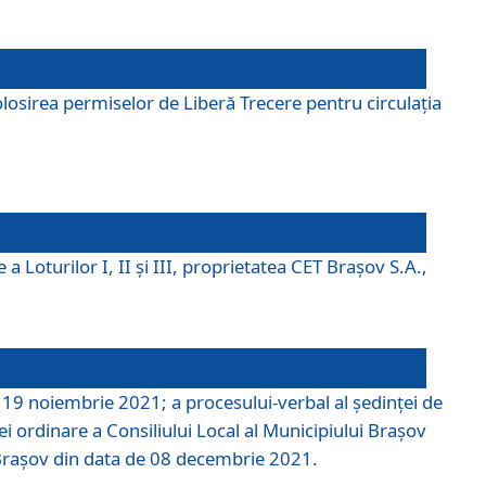
losirea permiselor de Liberă Trecere pentru circulația
a Loturilor I, II și III, proprietatea CET Brașov S.A.,
e 19 noiembrie 2021; a procesului-verbal al şedinţei de
i ordinare a Consiliului Local al Municipiului Braşov
i Braşov din data de 08 decembrie 2021.