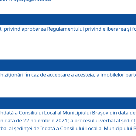
, privind aprobarea Regulamentului privind eliberarea şi fo
iziționării în caz de acceptare a acesteia, a imobilelor parte 
îndată a Consiliului Local al Municipiului Braşov din data d
din data de 22 noiembrie 2021; a procesului-verbal al şedinţe
bal al şedinţei de îndată a Consiliului Local al Municipiulu