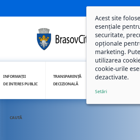
Acest site folos
esențiale pentru
securitate, prec
opționale pentru 
marketing. Pute
utilizarea cooki
cookie-urile ese
dezactivate.
INFORMAȚII
TRANSPARENȚĂ
INTEGRITATE
DE INTERES PUBLIC
DECIZIONALĂ
INSTITUȚIONALĂ
Setări
CAUTĂ