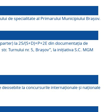
lui de specialitate al Primarului Municipiului Braşov.
P (parter) la 2S/(S+D)+P+2E din documentaţia de
tr. Turnului nr. 5, Braşov”, la iniţiativa S.C. MGM
 deosebite la concursurile internaționale și naționale