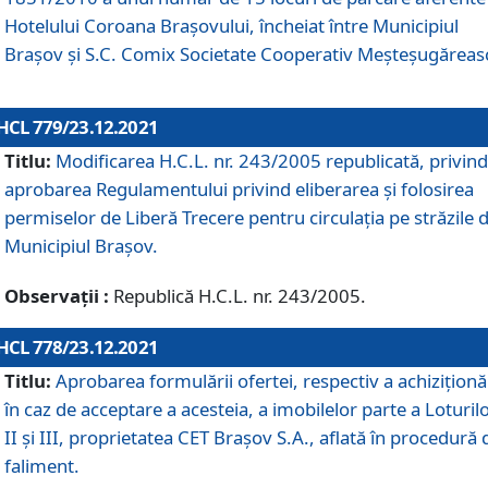
Hotelului Coroana Brașovului, încheiat între Municipiul
Braşov şi S.C. Comix Societate Cooperativ Meșteșugăreas
HCL 779/23.12.2021
Titlu:
Modificarea H.C.L. nr. 243/2005 republicată, privind
aprobarea Regulamentului privind eliberarea şi folosirea
permiselor de Liberă Trecere pentru circulația pe străzile 
Municipiul Braşov.
Observații :
Republică H.C.L. nr. 243/2005.
HCL 778/23.12.2021
Titlu:
Aprobarea formulării ofertei, respectiv a achiziționăr
în caz de acceptare a acesteia, a imobilelor parte a Loturilo
II și III, proprietatea CET Brașov S.A., aflată în procedură 
faliment.