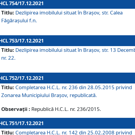
HCL 754/17.12.2021
Titlu:
Dezlipirea imobilului situat în Brașov, str. Calea
Făgărașului f.n.
HCL 753/17.12.2021
Titlu:
Dezlipirea imobilului situat în Brașov, str. 13 Decem
nr. 22.
HCL 752/17.12.2021
Titlu:
Completarea H.C.L. nr. 236 din 28.05.2015 privind
Zonarea Municipiului Braşov, republicată.
Observații :
Republică H.C.L. nr. 236/2015.
HCL 751/17.12.2021
Titlu:
Completarea H.C.L. nr. 142 din 25.02.2008 privind