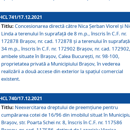
HCL 741/17.12.2021
Titlu:
Concesionarea directă către Nica Șerban Viorel și Ni
Linda a terenului în suprafață de 8 m.p., înscris în C.F. nr.
172878 Brașov, nr. cad. 172878 și a terenului în suprafață
34 m.p., înscris în C.F. nr. 172902 Brașov, nr. cad. 172902
ambele situate în Brașov, Calea București, nr. 98-100,
proprietatea privată a Municipiului Brașov, în vederea
realizării a două accese din exterior la spațiul comercial
existent.
HCL 740/17.12.2021
Titlu:
Neexercitarea dreptului de preemţiune pentru
cumpărarea cotei de 16/96 din imobilul situat în Municipiu
Braşov, str. Poarta Schei nr. 8, înscris în C.F. nr. 117586
Brașov, nr. cad. 117586, deținut de Lazariciu Viorica,