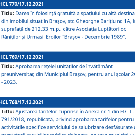
HCL 770/17.12.2021
Titlu:
Darea în folosinţă gratuită a spaţiului cu altă destina
din imobilul situat în Braşov, str. Gheorghe Bariţiu nr. 1A, î
suprafaţă de 212,33 m.p., către Asociaţia Luptătorilor,
Răniţilor şi Urmaşii Eroilor “Braşov - Decembrie 1989”.
HCL 769/17.12.2021
Titlu:
Aprobarea reţelei unităţilor de învăţământ
preuniversitar, din Municipiul Braşov, pentru anul şcolar 
- 2023.
HCL 768/17.12.2021
Titlu:
Ajustarea tarifelor cuprinse în Anexa nr. 1 din H.C.L. 
791/2018, republicată, privind aprobarea tarifelor pentru
activităţile specifice serviciului de salubrizare desfăşurate
prestatorii serviciilor publice delegate, pe raza municipiulu