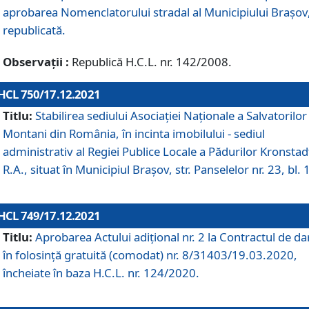
aprobarea Nomenclatorului stradal al Municipiului Braşov
republicată.
Observații :
Republică H.C.L. nr. 142/2008.
HCL 750/17.12.2021
Titlu:
Stabilirea sediului Asociației Naționale a Salvatorilor
Montani din România, în incinta imobilului - sediul
administrativ al Regiei Publice Locale a Pădurilor Kronstad
R.A., situat în Municipiul Braşov, str. Panselelor nr. 23, bl. 
HCL 749/17.12.2021
Titlu:
Aprobarea Actului adițional nr. 2 la Contractul de da
în folosință gratuită (comodat) nr. 8/31403/19.03.2020,
încheiate în baza H.C.L. nr. 124/2020.