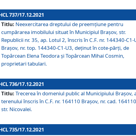
HCL 737/17.12.2021
Titlu:
Neexercitarea dreptului de preemţiune pentru
cumpărarea imobilului situat în Municipiul Braşov, str.
Republicii nr. 35, ap. Lotul 2, înscris în C.F. nr. 144340-C1
Brașov, nr. top. 144340-C1-U3, deținut în cote-părți, de
Topârcean Elena Teodora și Topârcean Mihai Cosmin,
proprietari tabulari.
HCL 736/17.12.2021
Titlu:
Trecerea în domeniul public al Municipiului Braşov, 
terenului înscris în C.F. nr. 164110 Brașov, nr. cad. 164110
str. Nicovalei.
HCL 735/17.12.2021