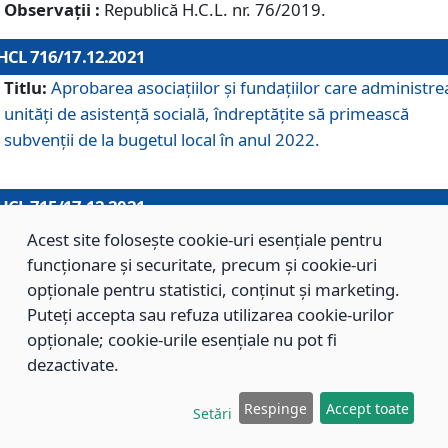
Observații :
Republică H.C.L. nr. 76/2019.
HCL 716/17.12.2021
Titlu:
Aprobarea asociaţiilor şi fundaţiilor care administre
unităţi de asistenţă socială, îndreptăţite să primească
subvenţii de la bugetul local în anul 2022.
HCL 715/17.12.2021
Titlu:
Aprobarea Planului de acţiuni sau lucrări de interes
Acest site folosește cookie-uri esențiale pentru
local pentru anul 2022.
funcționare și securitate, precum și cookie-uri
opționale pentru statistici, conținut și marketing.
Puteți accepta sau refuza utilizarea cookie-urilor
HCL 714/17.12.2021
opționale; cookie-urile esențiale nu pot fi
Titlu:
Modificarea Anexei la H.C.L. nr. 709/2020 privind
dezactivate.
aprobarea Regulamentului de Organizare şi Funcţionare a
Respinge
Accept toate
Direcţiei de Asistenţă Socială Braşov.
Setări