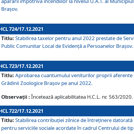
apărării împotriva incendiilor la nivelul U.A.T. al Municipiul
Brașov.
HCL 724/17.12.2021
Titlu:
Stabilirea taxelor pentru anul 2022 prestate de Servi
Public Comunitar Local de Evidență a Persoanelor Braşov.
HCL 723/17.12.2021
Titlu:
Aprobarea cuantumului veniturilor proprii aferente
Grădinii Zoologice Braşov pe anul 2022.
Observații :
Încetează aplicabilitatea H.C.L. nr. 563/2020.
HCL 722/17.12.2021
Titlu:
Stabilirea contribuţiei zilnice de întreținere datorată
pentru serviciile sociale acordate în cadrul Centrului de tip