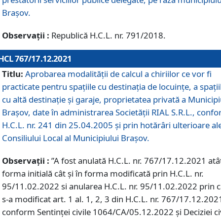
Braşov.
Observații :
Republică H.C.L. nr. 791/2018.
HCL 767/17.12.2021
Titlu:
Aprobarea modalității de calcul a chiriilor ce vor fi
practicate pentru spaţiile cu destinaţia de locuinţe, a spaţii
cu altă destinaţie şi garaje, proprietatea privată a Municipi
Braşov, date în administrarea Societăţii RIAL S.R.L., conf
H.C.L. nr. 241 din 25.04.2005 și prin hotărâri ulterioare al
Consiliului Local al Municipiului Braşov.
Observații :
”A fost anulată H.C.L. nr. 767/17.12.2021 atât
forma initială cât și în forma modificată prin H.C.L. nr.
95/11.02.2022 si anularea H.C.L. nr. 95/11.02.2022 prin 
s-a modificat art. 1 al. 1, 2, 3 din H.C.L. nr. 767/17.12.202
conform Sentinței civile 1064/CA/05.12.2022 și Deciziei ci