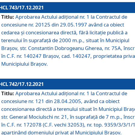
HCL 743/17.12.2021
Titlu:
Aprobarea Actului adiţional nr. 1 la Contractul de
concesiune nr. 20125 din 29.05.1997 având ca obiect
cedarea și concesionarea directă, fără licitație publică a
terenului în suprafață de 2000 m.p., situat în Municipiul
Brașov, str. Constantin Dobrogeanu Gherea, nr. 75A, înscr
în C.F. nr. 140247 Brașov, cad. 140247, proprietatea priva
Municipiului Brașov.
HCL 742/17.12.2021
Titlu:
Aprobarea Actului adiţional nr. 1 la Contractul de
concesiune nr. 121 din 28.04.2005, având ca obiect
concesionarea directă a terenului situat în Municipiul Braș
str. General Mociulschi nr. 21, în suprafață de 7 m.p., înscr
în C.F. nr. 172078 (C.F. vechi 32053), nr. top. 9359/3/3/1/
aparținând domeniului privat al Municipiului Brașov.