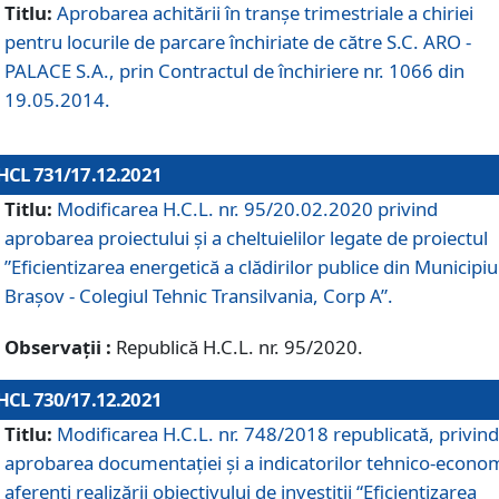
Titlu:
Aprobarea achitării în tranșe trimestriale a chiriei
pentru locurile de parcare închiriate de către S.C. ARO -
PALACE S.A., prin Contractul de închiriere nr. 1066 din
19.05.2014.
HCL 731/17.12.2021
Titlu:
Modificarea H.C.L. nr. 95/20.02.2020 privind
aprobarea proiectului și a cheltuielilor legate de proiectul
”Eficientizarea energetică a clădirilor publice din Municipiu
Brașov - Colegiul Tehnic Transilvania, Corp A”.
Observații :
Republică H.C.L. nr. 95/2020.
HCL 730/17.12.2021
Titlu:
Modificarea H.C.L. nr. 748/2018 republicată, privind
aprobarea documentației și a indicatorilor tehnico-econom
aferenți realizării obiectivului de investiții “Eficientizarea