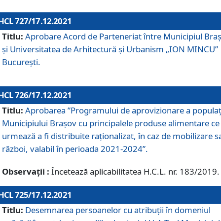
HCL 727/17.12.2021
Titlu:
Aprobare Acord de Parteneriat între Municipiul Bra
și Universitatea de Arhitectură și Urbanism „ION MINCU”
București.
HCL 726/17.12.2021
Titlu:
Aprobarea ”Programului de aprovizionare a populaț
Municipiului Braşov cu principalele produse alimentare ce
urmează a fi distribuite raționalizat, în caz de mobilizare s
război, valabil în perioada 2021-2024”.
Observații :
Încetează aplicabilitatea H.C.L. nr. 183/2019.
HCL 725/17.12.2021
Titlu:
Desemnarea persoanelor cu atribuții în domeniul