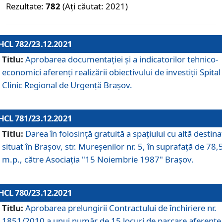
Rezultate:
782
(Ați căutat: 2021)
HCL 782/23.12.2021
Titlu:
Aprobarea documentației și a indicatorilor tehnico-
economici aferenți realizării obiectivului de investiții Spital
Clinic Regional de Urgență Brașov.
HCL 781/23.12.2021
Titlu:
Darea în folosinţă gratuită a spaţiului cu altă destina
situat în Braşov, str. Mureşenilor nr. 5, în suprafaţă de 78,
m.p., către Asociaţia "15 Noiembrie 1987" Braşov.
HCL 780/23.12.2021
Titlu:
Aprobarea prelungirii Contractului de închiriere nr.
1851/2010 a unui număr de 15 locuri de parcare aferente