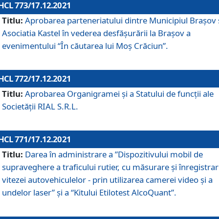
HCL 773/17.12.2021
Titlu:
Aprobarea parteneriatului dintre Municipiul Brașov 
Asociatia Kastel în vederea desfăşurării la Brașov a
evenimentului “În căutarea lui Moș Crăciun”.
HCL 772/17.12.2021
Titlu:
Aprobarea Organigramei şi a Statului de funcţii ale
Societăţii RIAL S.R.L.
HCL 771/17.12.2021
Titlu:
Darea în administrare a ”Dispozitivului mobil de
supraveghere a traficului rutier, cu măsurare și înregistrar
vitezei autovehiculelor - prin utilizarea camerei video și a
undelor laser” și a “Kitului Etilotest AlcoQuant”.