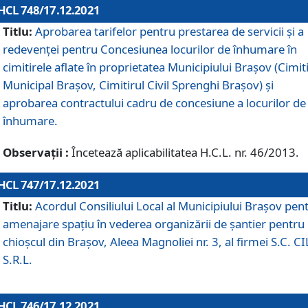
HCL 748/17.12.2021
Titlu:
Aprobarea tarifelor pentru prestarea de servicii şi a
redevenţei pentru Concesiunea locurilor de înhumare în
cimitirele aflate în proprietatea Municipiului Braşov (Cimit
Municipal Braşov, Cimitirul Civil Sprenghi Braşov) şi
aprobarea contractului cadru de concesiune a locurilor de
înhumare.
Observații :
Încetează aplicabilitatea H.C.L. nr. 46/2013.
HCL 747/17.12.2021
Titlu:
Acordul Consiliului Local al Municipiului Braşov pen
amenajare spațiu în vederea organizării de șantier pentru
chioșcul din Brașov, Aleea Magnoliei nr. 3, al firmei S.C. C
S.R.L.
HCL 746/17.12.2021