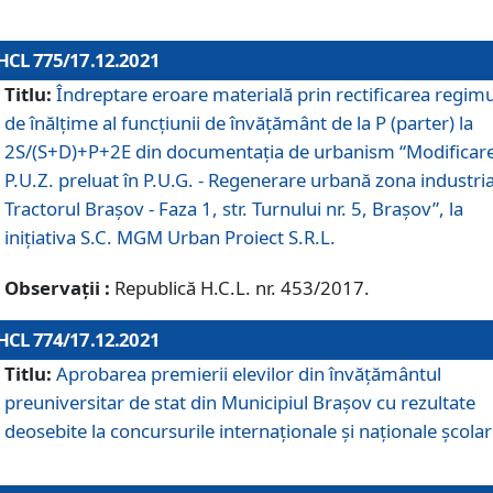
HCL 775/17.12.2021
Titlu:
Îndreptare eroare materială prin rectificarea regimu
de înălţime al funcţiunii de învăţământ de la P (parter) la
2S/(S+D)+P+2E din documentaţia de urbanism “Modificar
P.U.Z. preluat în P.U.G. - Regenerare urbană zona industria
Tractorul Braşov - Faza 1, str. Turnului nr. 5, Braşov”, la
iniţiativa S.C. MGM Urban Proiect S.R.L.
Observații :
Republică H.C.L. nr. 453/2017.
HCL 774/17.12.2021
Titlu:
Aprobarea premierii elevilor din învățământul
preuniversitar de stat din Municipiul Brașov cu rezultate
deosebite la concursurile internaționale și naționale școlar