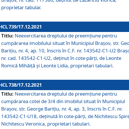
proprietar tabular.
HCL 739/17.12.2021
Titlu:
Neexercitarea dreptului de preemţiune pentru
cumpărarea imobilului situat în Municipiul Braşov, str. Ge
Barițiu, nr. 4, ap. 10, înscris în C.F. nr. 143542-C1-U2 Braș
nr. cad. 143542-C1-U2, deținut în cote-părți, de Leonte
Romică Mihăiță și Leonte Lidia, proprietari tabulari.
HCL 738/17.12.2021
Titlu:
Neexercitarea dreptului de preemţiune pentru
cumpărarea cotei de 3/4 din imobilul situat în Municipiul
Braşov, str. George Barițiu, nr. 4, ap. 3, înscris în C.F. nr.
143542-C1-U18, deținută în cote-părți, de Nichitescu Spire
Nichitescu Veronica, proprietari tabulari.