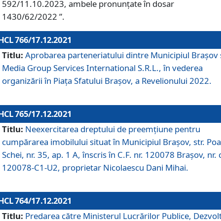
592/11.10.2023, ambele pronunțate în dosar
1430/62/2022 ”.
HCL 766/17.12.2021
Titlu:
Aprobarea parteneriatului dintre Municipiul Brașov 
Media Group Services International S.R.L., în vederea
organizării în Piața Sfatului Brașov, a Revelionului 2022.
HCL 765/17.12.2021
Titlu:
Neexercitarea dreptului de preemţiune pentru
cumpărarea imobilului situat în Municipiul Braşov, str. Poa
Schei, nr. 35, ap. 1 A, înscris în C.F. nr. 120078 Brașov, nr. 
120078-C1-U2, proprietar Nicolaescu Dani Mihai.
HCL 764/17.12.2021
Titlu:
Predarea către Ministerul Lucrărilor Publice, Dezvolt