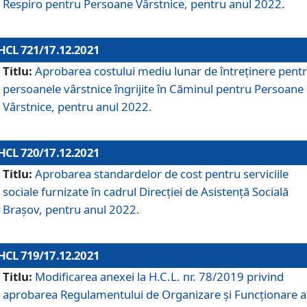
Respiro pentru Persoane Vârstnice, pentru anul 2022.
HCL 721/17.12.2021
Titlu:
Aprobarea costului mediu lunar de întreţinere pent
persoanele vârstnice îngrijite în Căminul pentru Persoane
Vârstnice, pentru anul 2022.
HCL 720/17.12.2021
Titlu:
Aprobarea standardelor de cost pentru serviciile
sociale furnizate în cadrul Direcției de Asistență Socială
Brașov, pentru anul 2022.
HCL 719/17.12.2021
Titlu:
Modificarea anexei la H.C.L. nr. 78/2019 privind
aprobarea Regulamentului de Organizare și Funcționare a