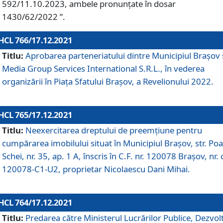
592/11.10.2023, ambele pronunțate în dosar
1430/62/2022 ”.
HCL 766/17.12.2021
Titlu:
Aprobarea parteneriatului dintre Municipiul Brașov 
Media Group Services International S.R.L., în vederea
organizării în Piața Sfatului Brașov, a Revelionului 2022.
HCL 765/17.12.2021
Titlu:
Neexercitarea dreptului de preemţiune pentru
cumpărarea imobilului situat în Municipiul Braşov, str. Poa
Schei, nr. 35, ap. 1 A, înscris în C.F. nr. 120078 Brașov, nr. 
120078-C1-U2, proprietar Nicolaescu Dani Mihai.
HCL 764/17.12.2021
Titlu:
Predarea către Ministerul Lucrărilor Publice, Dezvolt