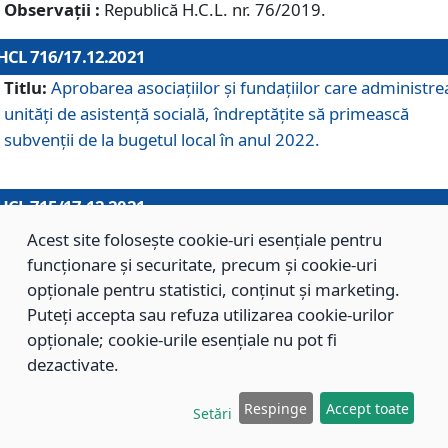
Observații :
Republică H.C.L. nr. 76/2019.
HCL 716/17.12.2021
Titlu:
Aprobarea asociaţiilor şi fundaţiilor care administre
unităţi de asistenţă socială, îndreptăţite să primească
subvenţii de la bugetul local în anul 2022.
HCL 715/17.12.2021
Titlu:
Aprobarea Planului de acţiuni sau lucrări de interes
Acest site folosește cookie-uri esențiale pentru
local pentru anul 2022.
funcționare și securitate, precum și cookie-uri
opționale pentru statistici, conținut și marketing.
Puteți accepta sau refuza utilizarea cookie-urilor
HCL 714/17.12.2021
opționale; cookie-urile esențiale nu pot fi
Titlu:
Modificarea Anexei la H.C.L. nr. 709/2020 privind
dezactivate.
aprobarea Regulamentului de Organizare şi Funcţionare a
Respinge
Accept toate
Direcţiei de Asistenţă Socială Braşov.
Setări