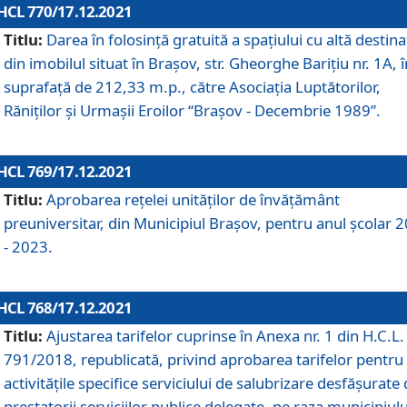
HCL 770/17.12.2021
Titlu:
Darea în folosinţă gratuită a spaţiului cu altă destina
din imobilul situat în Braşov, str. Gheorghe Bariţiu nr. 1A, î
suprafaţă de 212,33 m.p., către Asociaţia Luptătorilor,
Răniţilor şi Urmaşii Eroilor “Braşov - Decembrie 1989”.
HCL 769/17.12.2021
Titlu:
Aprobarea reţelei unităţilor de învăţământ
preuniversitar, din Municipiul Braşov, pentru anul şcolar 
- 2023.
HCL 768/17.12.2021
Titlu:
Ajustarea tarifelor cuprinse în Anexa nr. 1 din H.C.L. 
791/2018, republicată, privind aprobarea tarifelor pentru
activităţile specifice serviciului de salubrizare desfăşurate
prestatorii serviciilor publice delegate, pe raza municipiulu