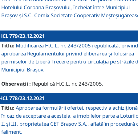
Hotelului Coroana Brașovului, încheiat între Municipiul
Braşov şi S.C. Comix Societate Cooperativ Meșteșugăreas
HCL 779/23.12.2021
Titlu:
Modificarea H.C.L. nr. 243/2005 republicată, privind
aprobarea Regulamentului privind eliberarea şi folosirea
permiselor de Liberă Trecere pentru circulația pe străzile 
Municipiul Braşov.
Observații :
Republică H.C.L. nr. 243/2005.
HCL 778/23.12.2021
Titlu:
Aprobarea formulării ofertei, respectiv a achiziționăr
în caz de acceptare a acesteia, a imobilelor parte a Loturilo
II și III, proprietatea CET Brașov S.A., aflată în procedură 
faliment.