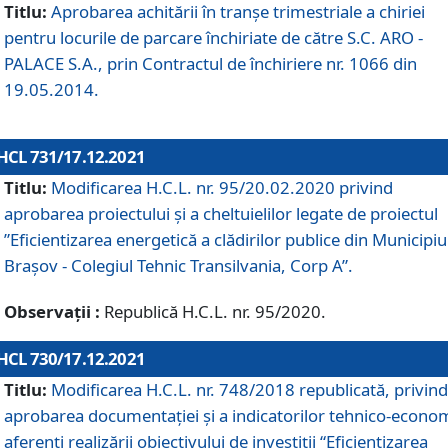
Titlu:
Aprobarea achitării în tranșe trimestriale a chiriei
pentru locurile de parcare închiriate de către S.C. ARO -
PALACE S.A., prin Contractul de închiriere nr. 1066 din
19.05.2014.
HCL 731/17.12.2021
Titlu:
Modificarea H.C.L. nr. 95/20.02.2020 privind
aprobarea proiectului și a cheltuielilor legate de proiectul
”Eficientizarea energetică a clădirilor publice din Municipiu
Brașov - Colegiul Tehnic Transilvania, Corp A”.
Observații :
Republică H.C.L. nr. 95/2020.
HCL 730/17.12.2021
Titlu:
Modificarea H.C.L. nr. 748/2018 republicată, privind
aprobarea documentației și a indicatorilor tehnico-econom
aferenți realizării obiectivului de investiții “Eficientizarea