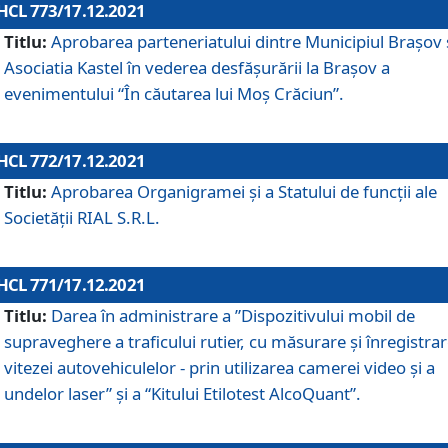
HCL 773/17.12.2021
Titlu:
Aprobarea parteneriatului dintre Municipiul Brașov 
Asociatia Kastel în vederea desfăşurării la Brașov a
evenimentului “În căutarea lui Moș Crăciun”.
HCL 772/17.12.2021
Titlu:
Aprobarea Organigramei şi a Statului de funcţii ale
Societăţii RIAL S.R.L.
HCL 771/17.12.2021
Titlu:
Darea în administrare a ”Dispozitivului mobil de
supraveghere a traficului rutier, cu măsurare și înregistrar
vitezei autovehiculelor - prin utilizarea camerei video și a
undelor laser” și a “Kitului Etilotest AlcoQuant”.