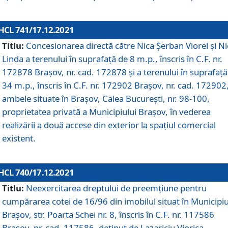
HCL 741/17.12.2021
Titlu:
Concesionarea directă către Nica Șerban Viorel și Ni
Linda a terenului în suprafață de 8 m.p., înscris în C.F. nr.
172878 Brașov, nr. cad. 172878 și a terenului în suprafață
34 m.p., înscris în C.F. nr. 172902 Brașov, nr. cad. 172902
ambele situate în Brașov, Calea București, nr. 98-100,
proprietatea privată a Municipiului Brașov, în vederea
realizării a două accese din exterior la spațiul comercial
existent.
HCL 740/17.12.2021
Titlu:
Neexercitarea dreptului de preemţiune pentru
cumpărarea cotei de 16/96 din imobilul situat în Municipiu
Braşov, str. Poarta Schei nr. 8, înscris în C.F. nr. 117586
Brașov, nr. cad. 117586, deținut de Lazariciu Viorica,