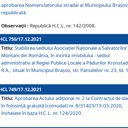
aprobarea Nomenclatorului stradal al Municipiului Braşov
republicată.
Observații :
Republică H.C.L. nr. 142/2008.
HCL 750/17.12.2021
Titlu:
Stabilirea sediului Asociației Naționale a Salvatorilor
Montani din România, în incinta imobilului - sediul
administrativ al Regiei Publice Locale a Pădurilor Kronstad
R.A., situat în Municipiul Braşov, str. Panselelor nr. 23, bl. 
HCL 749/17.12.2021
Titlu:
Aprobarea Actului adițional nr. 2 la Contractul de da
în folosință gratuită (comodat) nr. 8/31403/19.03.2020,
încheiate în baza H.C.L. nr. 124/2020.