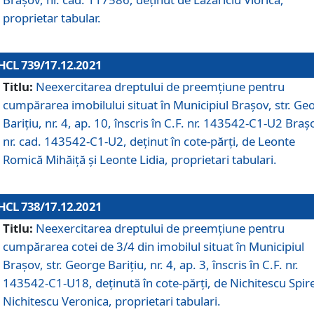
proprietar tabular.
HCL 739/17.12.2021
Titlu:
Neexercitarea dreptului de preemţiune pentru
cumpărarea imobilului situat în Municipiul Braşov, str. Ge
Barițiu, nr. 4, ap. 10, înscris în C.F. nr. 143542-C1-U2 Braș
nr. cad. 143542-C1-U2, deținut în cote-părți, de Leonte
Romică Mihăiță și Leonte Lidia, proprietari tabulari.
HCL 738/17.12.2021
Titlu:
Neexercitarea dreptului de preemţiune pentru
cumpărarea cotei de 3/4 din imobilul situat în Municipiul
Braşov, str. George Barițiu, nr. 4, ap. 3, înscris în C.F. nr.
143542-C1-U18, deținută în cote-părți, de Nichitescu Spire
Nichitescu Veronica, proprietari tabulari.