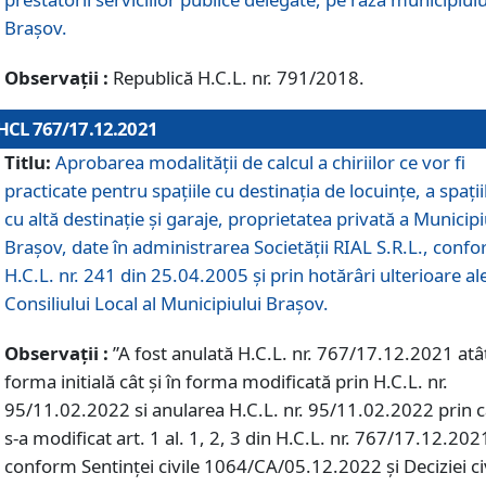
Braşov.
Observații :
Republică H.C.L. nr. 791/2018.
HCL 767/17.12.2021
Titlu:
Aprobarea modalității de calcul a chiriilor ce vor fi
practicate pentru spaţiile cu destinaţia de locuinţe, a spaţii
cu altă destinaţie şi garaje, proprietatea privată a Municipi
Braşov, date în administrarea Societăţii RIAL S.R.L., conf
H.C.L. nr. 241 din 25.04.2005 și prin hotărâri ulterioare al
Consiliului Local al Municipiului Braşov.
Observații :
”A fost anulată H.C.L. nr. 767/17.12.2021 atât
forma initială cât și în forma modificată prin H.C.L. nr.
95/11.02.2022 si anularea H.C.L. nr. 95/11.02.2022 prin 
s-a modificat art. 1 al. 1, 2, 3 din H.C.L. nr. 767/17.12.202
conform Sentinței civile 1064/CA/05.12.2022 și Deciziei ci