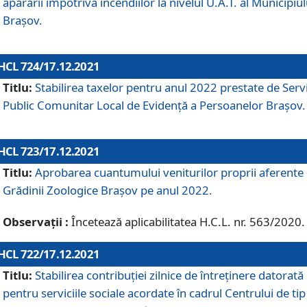
apărării împotriva incendiilor la nivelul U.A.T. al Municipiul
Brașov.
HCL 724/17.12.2021
Titlu:
Stabilirea taxelor pentru anul 2022 prestate de Servi
Public Comunitar Local de Evidență a Persoanelor Braşov.
HCL 723/17.12.2021
Titlu:
Aprobarea cuantumului veniturilor proprii aferente
Grădinii Zoologice Braşov pe anul 2022.
Observații :
Încetează aplicabilitatea H.C.L. nr. 563/2020.
HCL 722/17.12.2021
Titlu:
Stabilirea contribuţiei zilnice de întreținere datorată
pentru serviciile sociale acordate în cadrul Centrului de tip