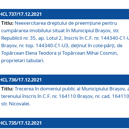
HCL 737/17.12.2021
Titlu:
Neexercitarea dreptului de preemţiune pentru
cumpărarea imobilului situat în Municipiul Braşov, str.
Republicii nr. 35, ap. Lotul 2, înscris în C.F. nr. 144340-C1
Brașov, nr. top. 144340-C1-U3, deținut în cote-părți, de
Topârcean Elena Teodora și Topârcean Mihai Cosmin,
proprietari tabulari.
HCL 736/17.12.2021
Titlu:
Trecerea în domeniul public al Municipiului Braşov, 
terenului înscris în C.F. nr. 164110 Brașov, nr. cad. 164110
str. Nicovalei.
HCL 735/17.12.2021