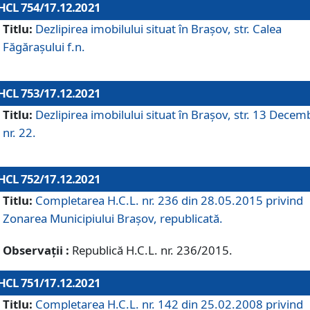
HCL 754/17.12.2021
Titlu:
Dezlipirea imobilului situat în Brașov, str. Calea
Făgărașului f.n.
HCL 753/17.12.2021
Titlu:
Dezlipirea imobilului situat în Brașov, str. 13 Decem
nr. 22.
HCL 752/17.12.2021
Titlu:
Completarea H.C.L. nr. 236 din 28.05.2015 privind
Zonarea Municipiului Braşov, republicată.
Observații :
Republică H.C.L. nr. 236/2015.
HCL 751/17.12.2021
Titlu:
Completarea H.C.L. nr. 142 din 25.02.2008 privind