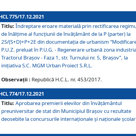
HCL 775/17.12.2021
Titlu:
Îndreptare eroare materială prin rectificarea regimu
de înălţime al funcţiunii de învăţământ de la P (parter) la
2S/(S+D)+P+2E din documentaţia de urbanism “Modificar
P.U.Z. preluat în P.U.G. - Regenerare urbană zona industria
Tractorul Braşov - Faza 1, str. Turnului nr. 5, Braşov”, la
iniţiativa S.C. MGM Urban Proiect S.R.L.
Observații :
Republică H.C.L. nr. 453/2017.
HCL 774/17.12.2021
Titlu:
Aprobarea premierii elevilor din învățământul
preuniversitar de stat din Municipiul Brașov cu rezultate
deosebite la concursurile internaționale și naționale școlar