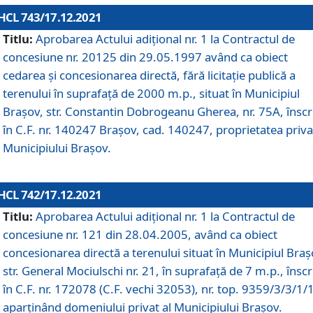
HCL 743/17.12.2021
Titlu:
Aprobarea Actului adiţional nr. 1 la Contractul de
concesiune nr. 20125 din 29.05.1997 având ca obiect
cedarea și concesionarea directă, fără licitație publică a
terenului în suprafață de 2000 m.p., situat în Municipiul
Brașov, str. Constantin Dobrogeanu Gherea, nr. 75A, înscr
în C.F. nr. 140247 Brașov, cad. 140247, proprietatea priva
Municipiului Brașov.
HCL 742/17.12.2021
Titlu:
Aprobarea Actului adiţional nr. 1 la Contractul de
concesiune nr. 121 din 28.04.2005, având ca obiect
concesionarea directă a terenului situat în Municipiul Braș
str. General Mociulschi nr. 21, în suprafață de 7 m.p., înscr
în C.F. nr. 172078 (C.F. vechi 32053), nr. top. 9359/3/3/1/
aparținând domeniului privat al Municipiului Brașov.