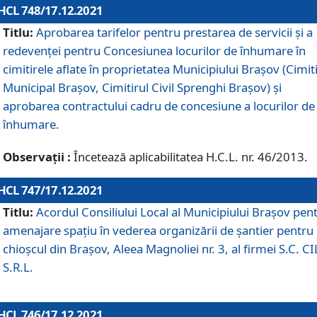
HCL 748/17.12.2021
Titlu:
Aprobarea tarifelor pentru prestarea de servicii şi a
redevenţei pentru Concesiunea locurilor de înhumare în
cimitirele aflate în proprietatea Municipiului Braşov (Cimit
Municipal Braşov, Cimitirul Civil Sprenghi Braşov) şi
aprobarea contractului cadru de concesiune a locurilor de
înhumare.
Observații :
Încetează aplicabilitatea H.C.L. nr. 46/2013.
HCL 747/17.12.2021
Titlu:
Acordul Consiliului Local al Municipiului Braşov pen
amenajare spațiu în vederea organizării de șantier pentru
chioșcul din Brașov, Aleea Magnoliei nr. 3, al firmei S.C. C
S.R.L.
HCL 746/17.12.2021