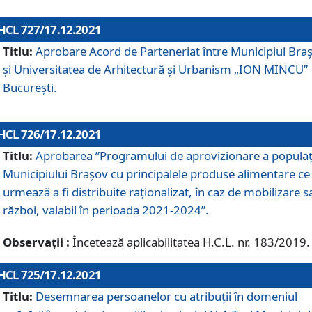
HCL 727/17.12.2021
Titlu:
Aprobare Acord de Parteneriat între Municipiul Bra
și Universitatea de Arhitectură și Urbanism „ION MINCU”
București.
HCL 726/17.12.2021
Titlu:
Aprobarea ”Programului de aprovizionare a populaț
Municipiului Braşov cu principalele produse alimentare ce
urmează a fi distribuite raționalizat, în caz de mobilizare s
război, valabil în perioada 2021-2024”.
Observații :
Încetează aplicabilitatea H.C.L. nr. 183/2019.
HCL 725/17.12.2021
Titlu:
Desemnarea persoanelor cu atribuții în domeniul