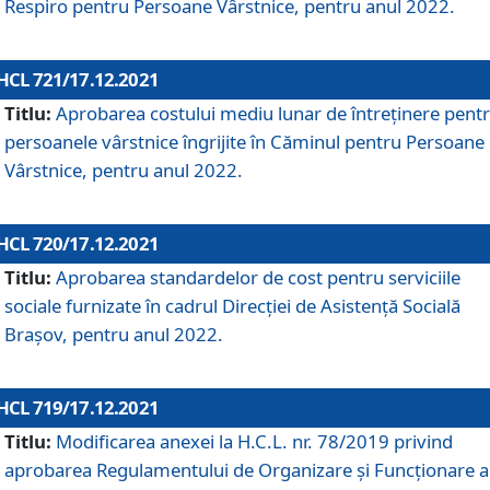
Respiro pentru Persoane Vârstnice, pentru anul 2022.
HCL 721/17.12.2021
Titlu:
Aprobarea costului mediu lunar de întreţinere pent
persoanele vârstnice îngrijite în Căminul pentru Persoane
Vârstnice, pentru anul 2022.
HCL 720/17.12.2021
Titlu:
Aprobarea standardelor de cost pentru serviciile
sociale furnizate în cadrul Direcției de Asistență Socială
Brașov, pentru anul 2022.
HCL 719/17.12.2021
Titlu:
Modificarea anexei la H.C.L. nr. 78/2019 privind
aprobarea Regulamentului de Organizare și Funcționare a