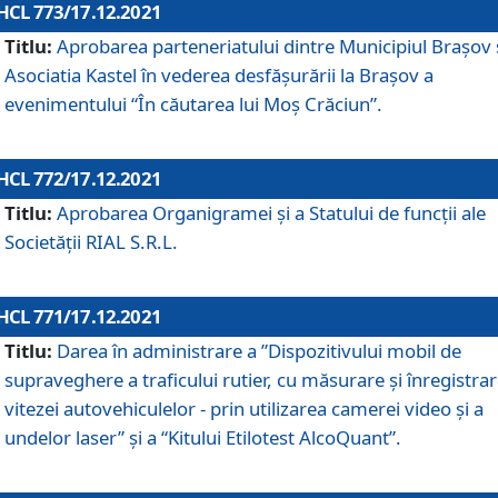
HCL 773/17.12.2021
Titlu:
Aprobarea parteneriatului dintre Municipiul Brașov 
Asociatia Kastel în vederea desfăşurării la Brașov a
evenimentului “În căutarea lui Moș Crăciun”.
HCL 772/17.12.2021
Titlu:
Aprobarea Organigramei şi a Statului de funcţii ale
Societăţii RIAL S.R.L.
HCL 771/17.12.2021
Titlu:
Darea în administrare a ”Dispozitivului mobil de
supraveghere a traficului rutier, cu măsurare și înregistrar
vitezei autovehiculelor - prin utilizarea camerei video și a
undelor laser” și a “Kitului Etilotest AlcoQuant”.