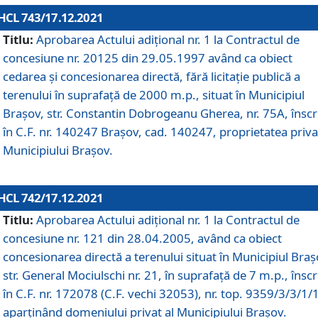
HCL 743/17.12.2021
Titlu:
Aprobarea Actului adiţional nr. 1 la Contractul de
concesiune nr. 20125 din 29.05.1997 având ca obiect
cedarea și concesionarea directă, fără licitație publică a
terenului în suprafață de 2000 m.p., situat în Municipiul
Brașov, str. Constantin Dobrogeanu Gherea, nr. 75A, înscr
în C.F. nr. 140247 Brașov, cad. 140247, proprietatea priva
Municipiului Brașov.
HCL 742/17.12.2021
Titlu:
Aprobarea Actului adiţional nr. 1 la Contractul de
concesiune nr. 121 din 28.04.2005, având ca obiect
concesionarea directă a terenului situat în Municipiul Braș
str. General Mociulschi nr. 21, în suprafață de 7 m.p., înscr
în C.F. nr. 172078 (C.F. vechi 32053), nr. top. 9359/3/3/1/
aparținând domeniului privat al Municipiului Brașov.