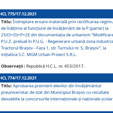
HCL 775/17.12.2021
Titlu:
Îndreptare eroare materială prin rectificarea regimu
de înălţime al funcţiunii de învăţământ de la P (parter) la
2S/(S+D)+P+2E din documentaţia de urbanism “Modificar
P.U.Z. preluat în P.U.G. - Regenerare urbană zona industria
Tractorul Braşov - Faza 1, str. Turnului nr. 5, Braşov”, la
iniţiativa S.C. MGM Urban Proiect S.R.L.
Observații :
Republică H.C.L. nr. 453/2017.
HCL 774/17.12.2021
Titlu:
Aprobarea premierii elevilor din învățământul
preuniversitar de stat din Municipiul Brașov cu rezultate
deosebite la concursurile internaționale și naționale școlar