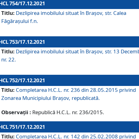
HCL 754/17.12.2021
Titlu:
Dezlipirea imobilului situat în Brașov, str. Calea
Făgărașului f.n.
HCL 753/17.12.2021
Titlu:
Dezlipirea imobilului situat în Brașov, str. 13 Decem
nr. 22.
HCL 752/17.12.2021
Titlu:
Completarea H.C.L. nr. 236 din 28.05.2015 privind
Zonarea Municipiului Braşov, republicată.
Observații :
Republică H.C.L. nr. 236/2015.
HCL 751/17.12.2021
Titlu:
Completarea H.C.L. nr. 142 din 25.02.2008 privind