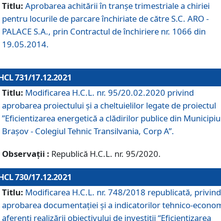
Titlu:
Aprobarea achitării în tranșe trimestriale a chiriei
pentru locurile de parcare închiriate de către S.C. ARO -
PALACE S.A., prin Contractul de închiriere nr. 1066 din
19.05.2014.
HCL 731/17.12.2021
Titlu:
Modificarea H.C.L. nr. 95/20.02.2020 privind
aprobarea proiectului și a cheltuielilor legate de proiectul
”Eficientizarea energetică a clădirilor publice din Municipiu
Brașov - Colegiul Tehnic Transilvania, Corp A”.
Observații :
Republică H.C.L. nr. 95/2020.
HCL 730/17.12.2021
Titlu:
Modificarea H.C.L. nr. 748/2018 republicată, privind
aprobarea documentației și a indicatorilor tehnico-econom
aferenți realizării obiectivului de investiții “Eficientizarea