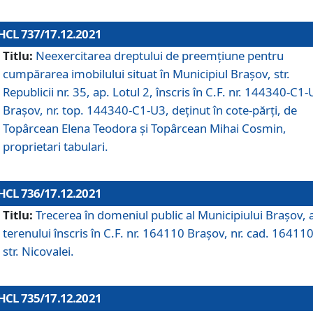
HCL 737/17.12.2021
Titlu:
Neexercitarea dreptului de preemţiune pentru
cumpărarea imobilului situat în Municipiul Braşov, str.
Republicii nr. 35, ap. Lotul 2, înscris în C.F. nr. 144340-C1
Brașov, nr. top. 144340-C1-U3, deținut în cote-părți, de
Topârcean Elena Teodora și Topârcean Mihai Cosmin,
proprietari tabulari.
HCL 736/17.12.2021
Titlu:
Trecerea în domeniul public al Municipiului Braşov, 
terenului înscris în C.F. nr. 164110 Brașov, nr. cad. 164110
str. Nicovalei.
HCL 735/17.12.2021