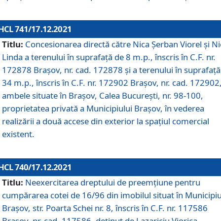
HCL 741/17.12.2021
Titlu:
Concesionarea directă către Nica Șerban Viorel și Ni
Linda a terenului în suprafață de 8 m.p., înscris în C.F. nr.
172878 Brașov, nr. cad. 172878 și a terenului în suprafață
34 m.p., înscris în C.F. nr. 172902 Brașov, nr. cad. 172902
ambele situate în Brașov, Calea București, nr. 98-100,
proprietatea privată a Municipiului Brașov, în vederea
realizării a două accese din exterior la spațiul comercial
existent.
HCL 740/17.12.2021
Titlu:
Neexercitarea dreptului de preemţiune pentru
cumpărarea cotei de 16/96 din imobilul situat în Municipiu
Braşov, str. Poarta Schei nr. 8, înscris în C.F. nr. 117586
Brașov, nr. cad. 117586, deținut de Lazariciu Viorica,