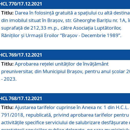
HCL 770/17.12.2021
Titlu:
Darea în folosinţă gratuită a spaţiului cu altă destina
din imobilul situat în Braşov, str. Gheorghe Bariţiu nr. 1A, î
suprafaţă de 212,33 m.p., către Asociaţia Luptătorilor,
Răniţilor şi Urmaşii Eroilor “Braşov - Decembrie 1989”.
HCL 769/17.12.2021
Titlu:
Aprobarea reţelei unităţilor de învăţământ
preuniversitar, din Municipiul Braşov, pentru anul şcolar 
- 2023.
HCL 768/17.12.2021
Titlu:
Ajustarea tarifelor cuprinse în Anexa nr. 1 din H.C.L. 
791/2018, republicată, privind aprobarea tarifelor pentru
activităţile specifice serviciului de salubrizare desfăşurate
prestatorii serviciilor publice delegate, pe raza municipiulu