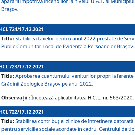
apărării împotriva incendiilor la nivelul U.A.T. al Municipiul
Brașov.
HCL 724/17.12.2021
Titlu:
Stabilirea taxelor pentru anul 2022 prestate de Servi
Public Comunitar Local de Evidență a Persoanelor Braşov.
HCL 723/17.12.2021
Titlu:
Aprobarea cuantumului veniturilor proprii aferente
Grădinii Zoologice Braşov pe anul 2022.
Observații :
Încetează aplicabilitatea H.C.L. nr. 563/2020.
HCL 722/17.12.2021
Titlu:
Stabilirea contribuţiei zilnice de întreținere datorată
pentru serviciile sociale acordate în cadrul Centrului de tip