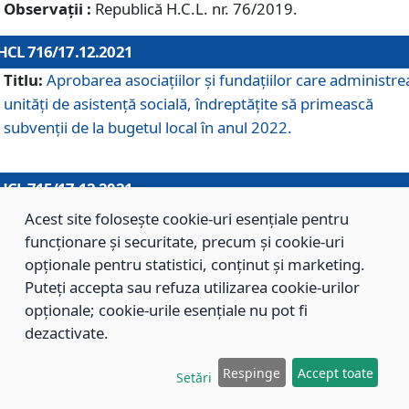
Observații :
Republică H.C.L. nr. 76/2019.
HCL 716/17.12.2021
Titlu:
Aprobarea asociaţiilor şi fundaţiilor care administre
unităţi de asistenţă socială, îndreptăţite să primească
subvenţii de la bugetul local în anul 2022.
HCL 715/17.12.2021
Titlu:
Aprobarea Planului de acţiuni sau lucrări de interes
Acest site folosește cookie-uri esențiale pentru
local pentru anul 2022.
funcționare și securitate, precum și cookie-uri
opționale pentru statistici, conținut și marketing.
Puteți accepta sau refuza utilizarea cookie-urilor
HCL 714/17.12.2021
opționale; cookie-urile esențiale nu pot fi
Titlu:
Modificarea Anexei la H.C.L. nr. 709/2020 privind
dezactivate.
aprobarea Regulamentului de Organizare şi Funcţionare a
Respinge
Accept toate
Direcţiei de Asistenţă Socială Braşov.
Setări