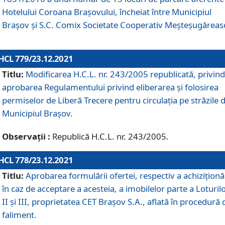
Hotelului Coroana Brașovului, încheiat între Municipiul
Braşov şi S.C. Comix Societate Cooperativ Meșteșugăreas
HCL 779/23.12.2021
Titlu:
Modificarea H.C.L. nr. 243/2005 republicată, privind
aprobarea Regulamentului privind eliberarea şi folosirea
permiselor de Liberă Trecere pentru circulația pe străzile 
Municipiul Braşov.
Observații :
Republică H.C.L. nr. 243/2005.
HCL 778/23.12.2021
Titlu:
Aprobarea formulării ofertei, respectiv a achiziționăr
în caz de acceptare a acesteia, a imobilelor parte a Loturilo
II și III, proprietatea CET Brașov S.A., aflată în procedură 
faliment.