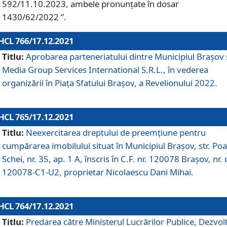
592/11.10.2023, ambele pronunțate în dosar
1430/62/2022 ”.
HCL 766/17.12.2021
Titlu:
Aprobarea parteneriatului dintre Municipiul Brașov 
Media Group Services International S.R.L., în vederea
organizării în Piața Sfatului Brașov, a Revelionului 2022.
HCL 765/17.12.2021
Titlu:
Neexercitarea dreptului de preemţiune pentru
cumpărarea imobilului situat în Municipiul Braşov, str. Poa
Schei, nr. 35, ap. 1 A, înscris în C.F. nr. 120078 Brașov, nr. 
120078-C1-U2, proprietar Nicolaescu Dani Mihai.
HCL 764/17.12.2021
Titlu:
Predarea către Ministerul Lucrărilor Publice, Dezvolt