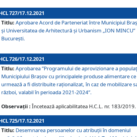
HCL 727/17.12.2021
Titlu:
Aprobare Acord de Parteneriat între Municipiul Bra
și Universitatea de Arhitectură și Urbanism „ION MINCU”
București.
HCL 726/17.12.2021
Titlu:
Aprobarea ”Programului de aprovizionare a populaț
Municipiului Braşov cu principalele produse alimentare ce
urmează a fi distribuite raționalizat, în caz de mobilizare s
război, valabil în perioada 2021-2024”.
Observații :
Încetează aplicabilitatea H.C.L. nr. 183/2019.
HCL 725/17.12.2021
Titlu:
Desemnarea persoanelor cu atribuții în domeniul