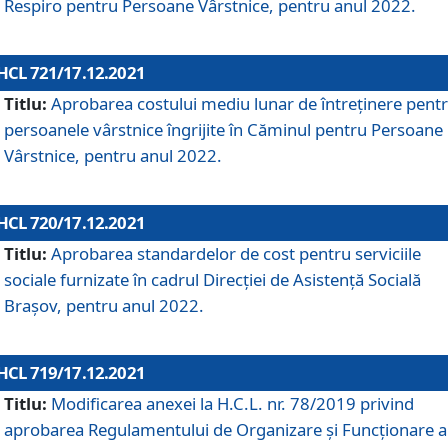
Respiro pentru Persoane Vârstnice, pentru anul 2022.
HCL 721/17.12.2021
Titlu:
Aprobarea costului mediu lunar de întreţinere pent
persoanele vârstnice îngrijite în Căminul pentru Persoane
Vârstnice, pentru anul 2022.
HCL 720/17.12.2021
Titlu:
Aprobarea standardelor de cost pentru serviciile
sociale furnizate în cadrul Direcției de Asistență Socială
Brașov, pentru anul 2022.
HCL 719/17.12.2021
Titlu:
Modificarea anexei la H.C.L. nr. 78/2019 privind
aprobarea Regulamentului de Organizare și Funcționare a