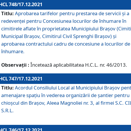
HCL 748/17.12.2021
Titlu:
Aprobarea tarifelor pentru prestarea de servicii şi a
redevenţei pentru Concesiunea locurilor de înhumare în
cimitirele aflate în proprietatea Municipiului Braşov (Cimit
Municipal Braşov, Cimitirul Civil Sprenghi Braşov) şi
aprobarea contractului cadru de concesiune a locurilor de
înhumare.
Observații :
Încetează aplicabilitatea H.C.L. nr. 46/2013.
HCL 747/17.12.2021
Titlu:
Acordul Consiliului Local al Municipiului Braşov pen
amenajare spațiu în vederea organizării de șantier pentru
chioșcul din Brașov, Aleea Magnoliei nr. 3, al firmei S.C. C
S.R.L.
HCL 746/17.12.2021