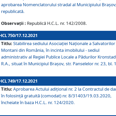
aprobarea Nomenclatorului stradal al Municipiului Braşov
republicată.
Observații :
Republică H.C.L. nr. 142/2008.
HCL 750/17.12.2021
Titlu:
Stabilirea sediului Asociației Naționale a Salvatorilor
Montani din România, în incinta imobilului - sediul
administrativ al Regiei Publice Locale a Pădurilor Kronstad
R.A., situat în Municipiul Braşov, str. Panselelor nr. 23, bl. 
HCL 749/17.12.2021
Titlu:
Aprobarea Actului adițional nr. 2 la Contractul de da
în folosință gratuită (comodat) nr. 8/31403/19.03.2020,
încheiate în baza H.C.L. nr. 124/2020.