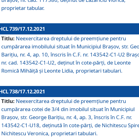
proprietar tabular.
HCL 739/17.12.2021
Titlu:
Neexercitarea dreptului de preemţiune pentru
cumpărarea imobilului situat în Municipiul Braşov, str. Ge
Barițiu, nr. 4, ap. 10, înscris în C.F. nr. 143542-C1-U2 Braș
nr. cad. 143542-C1-U2, deținut în cote-părți, de Leonte
Romică Mihăiță și Leonte Lidia, proprietari tabulari.
HCL 738/17.12.2021
Titlu:
Neexercitarea dreptului de preemţiune pentru
cumpărarea cotei de 3/4 din imobilul situat în Municipiul
Braşov, str. George Barițiu, nr. 4, ap. 3, înscris în C.F. nr.
143542-C1-U18, deținută în cote-părți, de Nichitescu Spire
Nichitescu Veronica, proprietari tabulari.