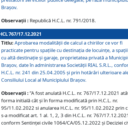
Braşov.
Observații :
Republică H.C.L. nr. 791/2018.
HCL 767/17.12.2021
Titlu:
Aprobarea modalității de calcul a chiriilor ce vor fi
practicate pentru spaţiile cu destinaţia de locuinţe, a spaţii
cu altă destinaţie şi garaje, proprietatea privată a Municipi
Braşov, date în administrarea Societăţii RIAL S.R.L., conf
H.C.L. nr. 241 din 25.04.2005 și prin hotărâri ulterioare al
Consiliului Local al Municipiului Braşov.
Observații :
”A fost anulată H.C.L. nr. 767/17.12.2021 atât
forma initială cât și în forma modificată prin H.C.L. nr.
95/11.02.2022 si anularea H.C.L. nr. 95/11.02.2022 prin 
s-a modificat art. 1 al. 1, 2, 3 din H.C.L. nr. 767/17.12.202
conform Sentinței civile 1064/CA/05.12.2022 și Deciziei ci