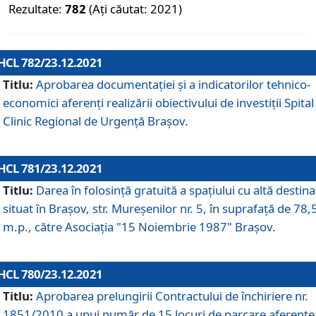
Rezultate:
782
(Ați căutat: 2021)
HCL 782/23.12.2021
Titlu:
Aprobarea documentației și a indicatorilor tehnico-
economici aferenți realizării obiectivului de investiții Spital
Clinic Regional de Urgență Brașov.
HCL 781/23.12.2021
Titlu:
Darea în folosinţă gratuită a spaţiului cu altă destina
situat în Braşov, str. Mureşenilor nr. 5, în suprafaţă de 78,
m.p., către Asociaţia "15 Noiembrie 1987" Braşov.
HCL 780/23.12.2021
Titlu:
Aprobarea prelungirii Contractului de închiriere nr.
1851/2010 a unui număr de 15 locuri de parcare aferente