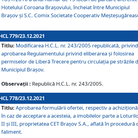
Hotelului Coroana Brașovului, încheiat între Municipiul
Braşov şi S.C. Comix Societate Cooperativ Meșteșugăreas
HCL 779/23.12.2021
Titlu:
Modificarea H.C.L. nr. 243/2005 republicată, privind
aprobarea Regulamentului privind eliberarea şi folosirea
permiselor de Liberă Trecere pentru circulația pe străzile 
Municipiul Braşov.
Observații :
Republică H.C.L. nr. 243/2005.
HCL 778/23.12.2021
Titlu:
Aprobarea formulării ofertei, respectiv a achiziționăr
în caz de acceptare a acesteia, a imobilelor parte a Loturilo
II și III, proprietatea CET Brașov S.A., aflată în procedură 
faliment.