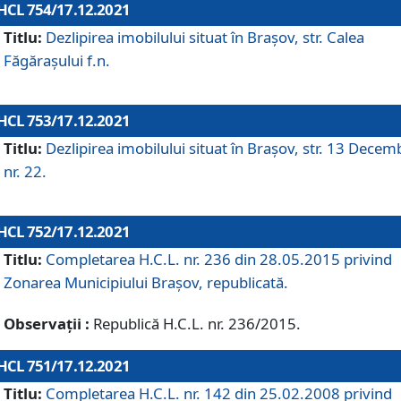
HCL 754/17.12.2021
Titlu:
Dezlipirea imobilului situat în Brașov, str. Calea
Făgărașului f.n.
HCL 753/17.12.2021
Titlu:
Dezlipirea imobilului situat în Brașov, str. 13 Decem
nr. 22.
HCL 752/17.12.2021
Titlu:
Completarea H.C.L. nr. 236 din 28.05.2015 privind
Zonarea Municipiului Braşov, republicată.
Observații :
Republică H.C.L. nr. 236/2015.
HCL 751/17.12.2021
Titlu:
Completarea H.C.L. nr. 142 din 25.02.2008 privind