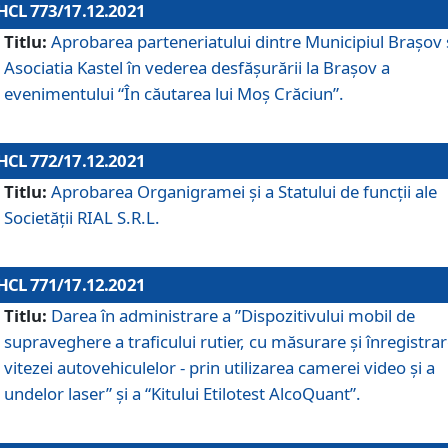
HCL 773/17.12.2021
Titlu:
Aprobarea parteneriatului dintre Municipiul Brașov 
Asociatia Kastel în vederea desfăşurării la Brașov a
evenimentului “În căutarea lui Moș Crăciun”.
HCL 772/17.12.2021
Titlu:
Aprobarea Organigramei şi a Statului de funcţii ale
Societăţii RIAL S.R.L.
HCL 771/17.12.2021
Titlu:
Darea în administrare a ”Dispozitivului mobil de
supraveghere a traficului rutier, cu măsurare și înregistrar
vitezei autovehiculelor - prin utilizarea camerei video și a
undelor laser” și a “Kitului Etilotest AlcoQuant”.