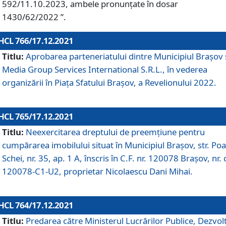
592/11.10.2023, ambele pronunțate în dosar
1430/62/2022 ”.
HCL 766/17.12.2021
Titlu:
Aprobarea parteneriatului dintre Municipiul Brașov 
Media Group Services International S.R.L., în vederea
organizării în Piața Sfatului Brașov, a Revelionului 2022.
HCL 765/17.12.2021
Titlu:
Neexercitarea dreptului de preemţiune pentru
cumpărarea imobilului situat în Municipiul Braşov, str. Poa
Schei, nr. 35, ap. 1 A, înscris în C.F. nr. 120078 Brașov, nr. 
120078-C1-U2, proprietar Nicolaescu Dani Mihai.
HCL 764/17.12.2021
Titlu:
Predarea către Ministerul Lucrărilor Publice, Dezvolt