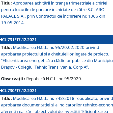
Titlu:
Aprobarea achitării în tranșe trimestriale a chiriei
pentru locurile de parcare închiriate de către S.C. ARO -
PALACE S.A., prin Contractul de închiriere nr. 1066 din
19.05.2014.
HCL 731/17.12.2021
Titlu:
Modificarea H.C.L. nr. 95/20.02.2020 privind
aprobarea proiectului și a cheltuielilor legate de proiectul
”Eficientizarea energetică a clădirilor publice din Municipiu
Brașov - Colegiul Tehnic Transilvania, Corp A”.
Observații :
Republică H.C.L. nr. 95/2020.
HCL 730/17.12.2021
Titlu:
Modificarea H.C.L. nr. 748/2018 republicată, privind
aprobarea documentației și a indicatorilor tehnico-econom
aferenți realizării obiectivului de investiții “Eficientizarea