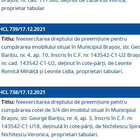
proprietar tabular.
HCL 739/17.12.2021
Titlu:
Neexercitarea dreptului de preemţiune pentru
cumpărarea imobilului situat în Municipiul Braşov, str. Ge
Barițiu, nr. 4, ap. 10, înscris în C.F. nr. 143542-C1-U2 Braș
nr. cad. 143542-C1-U2, deținut în cote-părți, de Leonte
Romică Mihăiță și Leonte Lidia, proprietari tabulari.
HCL 738/17.12.2021
Titlu:
Neexercitarea dreptului de preemţiune pentru
cumpărarea cotei de 3/4 din imobilul situat în Municipiul
Braşov, str. George Barițiu, nr. 4, ap. 3, înscris în C.F. nr.
143542-C1-U18, deținută în cote-părți, de Nichitescu Spire
Nichitescu Veronica, proprietari tabulari.