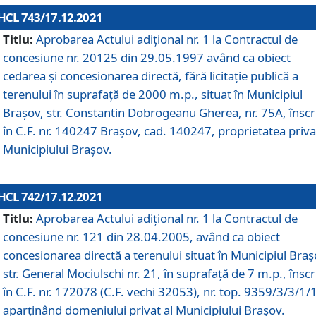
HCL 743/17.12.2021
Titlu:
Aprobarea Actului adiţional nr. 1 la Contractul de
concesiune nr. 20125 din 29.05.1997 având ca obiect
cedarea și concesionarea directă, fără licitație publică a
terenului în suprafață de 2000 m.p., situat în Municipiul
Brașov, str. Constantin Dobrogeanu Gherea, nr. 75A, înscr
în C.F. nr. 140247 Brașov, cad. 140247, proprietatea priva
Municipiului Brașov.
HCL 742/17.12.2021
Titlu:
Aprobarea Actului adiţional nr. 1 la Contractul de
concesiune nr. 121 din 28.04.2005, având ca obiect
concesionarea directă a terenului situat în Municipiul Braș
str. General Mociulschi nr. 21, în suprafață de 7 m.p., înscr
în C.F. nr. 172078 (C.F. vechi 32053), nr. top. 9359/3/3/1/
aparținând domeniului privat al Municipiului Brașov.