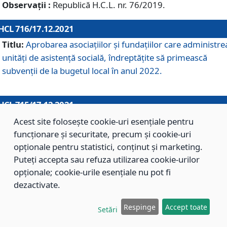
Observații :
Republică H.C.L. nr. 76/2019.
HCL 716/17.12.2021
Titlu:
Aprobarea asociaţiilor şi fundaţiilor care administre
unităţi de asistenţă socială, îndreptăţite să primească
subvenţii de la bugetul local în anul 2022.
HCL 715/17.12.2021
Titlu:
Aprobarea Planului de acţiuni sau lucrări de interes
Acest site folosește cookie-uri esențiale pentru
local pentru anul 2022.
funcționare și securitate, precum și cookie-uri
opționale pentru statistici, conținut și marketing.
Puteți accepta sau refuza utilizarea cookie-urilor
HCL 714/17.12.2021
opționale; cookie-urile esențiale nu pot fi
Titlu:
Modificarea Anexei la H.C.L. nr. 709/2020 privind
dezactivate.
aprobarea Regulamentului de Organizare şi Funcţionare a
Respinge
Accept toate
Direcţiei de Asistenţă Socială Braşov.
Setări