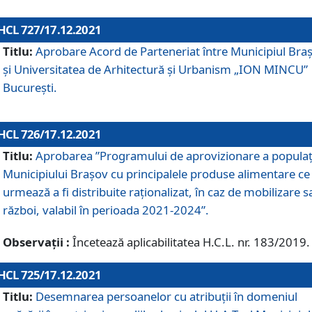
HCL 727/17.12.2021
Titlu:
Aprobare Acord de Parteneriat între Municipiul Bra
și Universitatea de Arhitectură și Urbanism „ION MINCU”
București.
HCL 726/17.12.2021
Titlu:
Aprobarea ”Programului de aprovizionare a populaț
Municipiului Braşov cu principalele produse alimentare ce
urmează a fi distribuite raționalizat, în caz de mobilizare s
război, valabil în perioada 2021-2024”.
Observații :
Încetează aplicabilitatea H.C.L. nr. 183/2019.
HCL 725/17.12.2021
Titlu:
Desemnarea persoanelor cu atribuții în domeniul