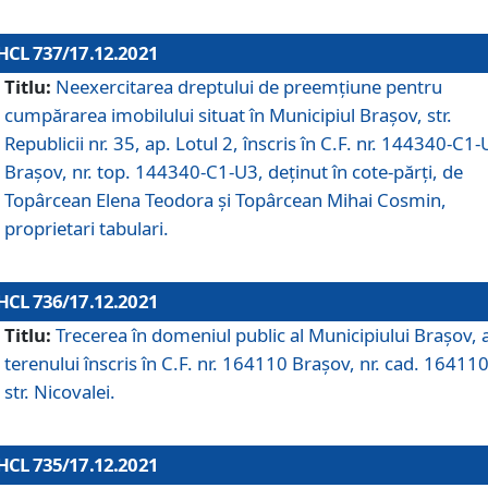
HCL 737/17.12.2021
Titlu:
Neexercitarea dreptului de preemţiune pentru
cumpărarea imobilului situat în Municipiul Braşov, str.
Republicii nr. 35, ap. Lotul 2, înscris în C.F. nr. 144340-C1
Brașov, nr. top. 144340-C1-U3, deținut în cote-părți, de
Topârcean Elena Teodora și Topârcean Mihai Cosmin,
proprietari tabulari.
HCL 736/17.12.2021
Titlu:
Trecerea în domeniul public al Municipiului Braşov, 
terenului înscris în C.F. nr. 164110 Brașov, nr. cad. 164110
str. Nicovalei.
HCL 735/17.12.2021