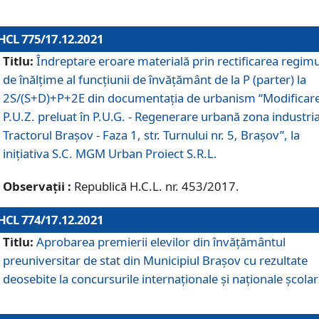
HCL 775/17.12.2021
Titlu:
Îndreptare eroare materială prin rectificarea regimu
de înălţime al funcţiunii de învăţământ de la P (parter) la
2S/(S+D)+P+2E din documentaţia de urbanism “Modificar
P.U.Z. preluat în P.U.G. - Regenerare urbană zona industria
Tractorul Braşov - Faza 1, str. Turnului nr. 5, Braşov”, la
iniţiativa S.C. MGM Urban Proiect S.R.L.
Observații :
Republică H.C.L. nr. 453/2017.
HCL 774/17.12.2021
Titlu:
Aprobarea premierii elevilor din învățământul
preuniversitar de stat din Municipiul Brașov cu rezultate
deosebite la concursurile internaționale și naționale școlar