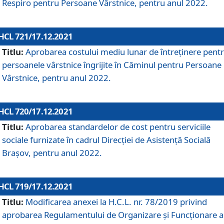
Respiro pentru Persoane Vârstnice, pentru anul 2022.
HCL 721/17.12.2021
Titlu:
Aprobarea costului mediu lunar de întreţinere pent
persoanele vârstnice îngrijite în Căminul pentru Persoane
Vârstnice, pentru anul 2022.
HCL 720/17.12.2021
Titlu:
Aprobarea standardelor de cost pentru serviciile
sociale furnizate în cadrul Direcției de Asistență Socială
Brașov, pentru anul 2022.
HCL 719/17.12.2021
Titlu:
Modificarea anexei la H.C.L. nr. 78/2019 privind
aprobarea Regulamentului de Organizare și Funcționare a