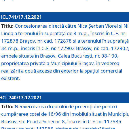
HCL 741/17.12.2021
Titlu:
Concesionarea directă către Nica Șerban Viorel și Ni
Linda a terenului în suprafață de 8 m.p., înscris în C.F. nr.
172878 Brașov, nr. cad. 172878 și a terenului în suprafață
34 m.p., înscris în C.F. nr. 172902 Brașov, nr. cad. 172902
ambele situate în Brașov, Calea București, nr. 98-100,
proprietatea privată a Municipiului Brașov, în vederea
realizării a două accese din exterior la spațiul comercial
existent.
HCL 740/17.12.2021
Titlu:
Neexercitarea dreptului de preemţiune pentru
cumpărarea cotei de 16/96 din imobilul situat în Municipiu
Braşov, str. Poarta Schei nr. 8, înscris în C.F. nr. 117586
Brașov, nr. cad. 117586, deținut de Lazariciu Viorica,