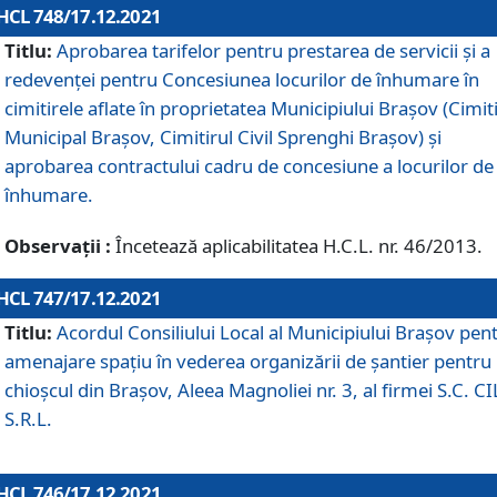
HCL 748/17.12.2021
Titlu:
Aprobarea tarifelor pentru prestarea de servicii şi a
redevenţei pentru Concesiunea locurilor de înhumare în
cimitirele aflate în proprietatea Municipiului Braşov (Cimit
Municipal Braşov, Cimitirul Civil Sprenghi Braşov) şi
aprobarea contractului cadru de concesiune a locurilor de
înhumare.
Observații :
Încetează aplicabilitatea H.C.L. nr. 46/2013.
HCL 747/17.12.2021
Titlu:
Acordul Consiliului Local al Municipiului Braşov pen
amenajare spațiu în vederea organizării de șantier pentru
chioșcul din Brașov, Aleea Magnoliei nr. 3, al firmei S.C. C
S.R.L.
HCL 746/17.12.2021