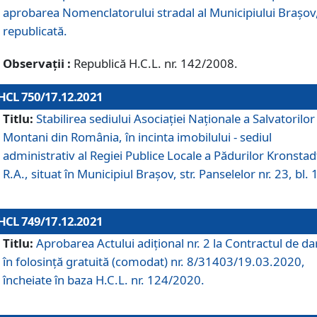
aprobarea Nomenclatorului stradal al Municipiului Braşov
republicată.
Observații :
Republică H.C.L. nr. 142/2008.
HCL 750/17.12.2021
Titlu:
Stabilirea sediului Asociației Naționale a Salvatorilor
Montani din România, în incinta imobilului - sediul
administrativ al Regiei Publice Locale a Pădurilor Kronstad
R.A., situat în Municipiul Braşov, str. Panselelor nr. 23, bl. 
HCL 749/17.12.2021
Titlu:
Aprobarea Actului adițional nr. 2 la Contractul de da
în folosință gratuită (comodat) nr. 8/31403/19.03.2020,
încheiate în baza H.C.L. nr. 124/2020.