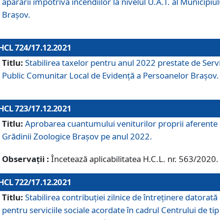
apărării împotriva incendiilor la nivelul U.A.T. al Municipiul
Brașov.
HCL 724/17.12.2021
Titlu:
Stabilirea taxelor pentru anul 2022 prestate de Servi
Public Comunitar Local de Evidență a Persoanelor Braşov.
HCL 723/17.12.2021
Titlu:
Aprobarea cuantumului veniturilor proprii aferente
Grădinii Zoologice Braşov pe anul 2022.
Observații :
Încetează aplicabilitatea H.C.L. nr. 563/2020.
HCL 722/17.12.2021
Titlu:
Stabilirea contribuţiei zilnice de întreținere datorată
pentru serviciile sociale acordate în cadrul Centrului de tip