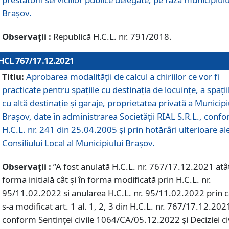
Braşov.
Observații :
Republică H.C.L. nr. 791/2018.
HCL 767/17.12.2021
Titlu:
Aprobarea modalității de calcul a chiriilor ce vor fi
practicate pentru spaţiile cu destinaţia de locuinţe, a spaţii
cu altă destinaţie şi garaje, proprietatea privată a Municipi
Braşov, date în administrarea Societăţii RIAL S.R.L., conf
H.C.L. nr. 241 din 25.04.2005 și prin hotărâri ulterioare al
Consiliului Local al Municipiului Braşov.
Observații :
”A fost anulată H.C.L. nr. 767/17.12.2021 atât
forma initială cât și în forma modificată prin H.C.L. nr.
95/11.02.2022 si anularea H.C.L. nr. 95/11.02.2022 prin 
s-a modificat art. 1 al. 1, 2, 3 din H.C.L. nr. 767/17.12.202
conform Sentinței civile 1064/CA/05.12.2022 și Deciziei ci