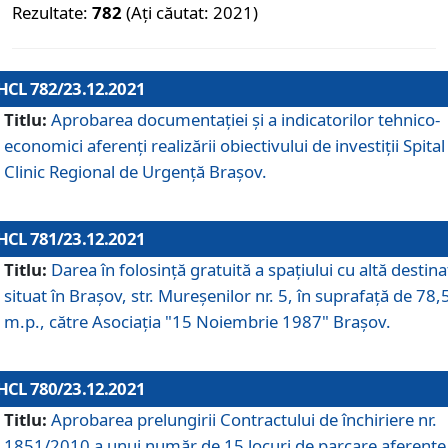
Rezultate:
782
(Ați căutat: 2021)
HCL 782/23.12.2021
Titlu:
Aprobarea documentației și a indicatorilor tehnico-
economici aferenți realizării obiectivului de investiții Spital
Clinic Regional de Urgență Brașov.
HCL 781/23.12.2021
Titlu:
Darea în folosinţă gratuită a spaţiului cu altă destina
situat în Braşov, str. Mureşenilor nr. 5, în suprafaţă de 78,
m.p., către Asociaţia "15 Noiembrie 1987" Braşov.
HCL 780/23.12.2021
Titlu:
Aprobarea prelungirii Contractului de închiriere nr.
1851/2010 a unui număr de 15 locuri de parcare aferente