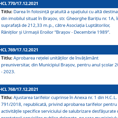
HCL 770/17.12.2021
Titlu:
Darea în folosinţă gratuită a spaţiului cu altă destina
din imobilul situat în Braşov, str. Gheorghe Bariţiu nr. 1A, î
suprafaţă de 212,33 m.p., către Asociaţia Luptătorilor,
Răniţilor şi Urmaşii Eroilor “Braşov - Decembrie 1989”.
HCL 769/17.12.2021
Titlu:
Aprobarea reţelei unităţilor de învăţământ
preuniversitar, din Municipiul Braşov, pentru anul şcolar 
- 2023.
HCL 768/17.12.2021
Titlu:
Ajustarea tarifelor cuprinse în Anexa nr. 1 din H.C.L. 
791/2018, republicată, privind aprobarea tarifelor pentru
activităţile specifice serviciului de salubrizare desfăşurate
prestatorii serviciilor publice delegate, pe raza municipiulu