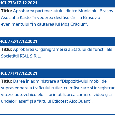
HCL 773/17.12.2021
Titlu:
Aprobarea parteneriatului dintre Municipiul Brașov 
Asociatia Kastel în vederea desfăşurării la Brașov a
evenimentului “În căutarea lui Moș Crăciun”.
HCL 772/17.12.2021
Titlu:
Aprobarea Organigramei şi a Statului de funcţii ale
Societăţii RIAL S.R.L.
HCL 771/17.12.2021
Titlu:
Darea în administrare a ”Dispozitivului mobil de
supraveghere a traficului rutier, cu măsurare și înregistrar
vitezei autovehiculelor - prin utilizarea camerei video și a
undelor laser” și a “Kitului Etilotest AlcoQuant”.