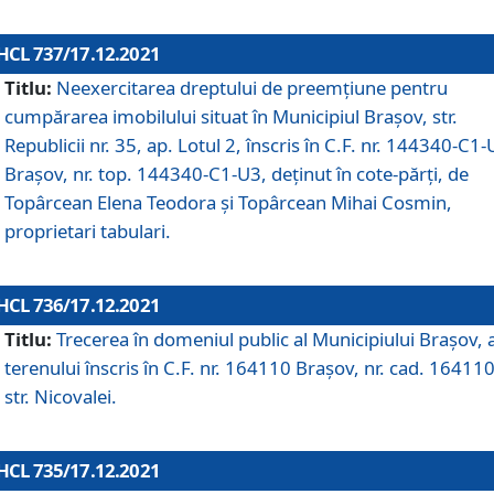
HCL 737/17.12.2021
Titlu:
Neexercitarea dreptului de preemţiune pentru
cumpărarea imobilului situat în Municipiul Braşov, str.
Republicii nr. 35, ap. Lotul 2, înscris în C.F. nr. 144340-C1
Brașov, nr. top. 144340-C1-U3, deținut în cote-părți, de
Topârcean Elena Teodora și Topârcean Mihai Cosmin,
proprietari tabulari.
HCL 736/17.12.2021
Titlu:
Trecerea în domeniul public al Municipiului Braşov, 
terenului înscris în C.F. nr. 164110 Brașov, nr. cad. 164110
str. Nicovalei.
HCL 735/17.12.2021