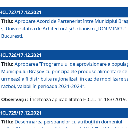
HCL 727/17.12.2021
Titlu:
Aprobare Acord de Parteneriat între Municipiul Bra
și Universitatea de Arhitectură și Urbanism „ION MINCU”
București.
HCL 726/17.12.2021
Titlu:
Aprobarea ”Programului de aprovizionare a populaț
Municipiului Braşov cu principalele produse alimentare ce
urmează a fi distribuite raționalizat, în caz de mobilizare s
război, valabil în perioada 2021-2024”.
Observații :
Încetează aplicabilitatea H.C.L. nr. 183/2019.
HCL 725/17.12.2021
Titlu:
Desemnarea persoanelor cu atribuții în domeniul