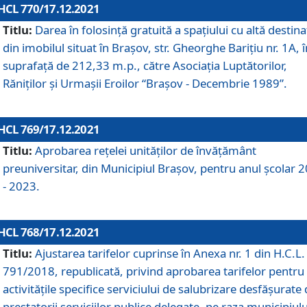
HCL 770/17.12.2021
Titlu:
Darea în folosinţă gratuită a spaţiului cu altă destina
din imobilul situat în Braşov, str. Gheorghe Bariţiu nr. 1A, î
suprafaţă de 212,33 m.p., către Asociaţia Luptătorilor,
Răniţilor şi Urmaşii Eroilor “Braşov - Decembrie 1989”.
HCL 769/17.12.2021
Titlu:
Aprobarea reţelei unităţilor de învăţământ
preuniversitar, din Municipiul Braşov, pentru anul şcolar 
- 2023.
HCL 768/17.12.2021
Titlu:
Ajustarea tarifelor cuprinse în Anexa nr. 1 din H.C.L. 
791/2018, republicată, privind aprobarea tarifelor pentru
activităţile specifice serviciului de salubrizare desfăşurate
prestatorii serviciilor publice delegate, pe raza municipiulu