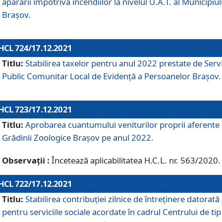
apărării împotriva incendiilor la nivelul U.A.T. al Municipiul
Brașov.
HCL 724/17.12.2021
Titlu:
Stabilirea taxelor pentru anul 2022 prestate de Servi
Public Comunitar Local de Evidență a Persoanelor Braşov.
HCL 723/17.12.2021
Titlu:
Aprobarea cuantumului veniturilor proprii aferente
Grădinii Zoologice Braşov pe anul 2022.
Observații :
Încetează aplicabilitatea H.C.L. nr. 563/2020.
HCL 722/17.12.2021
Titlu:
Stabilirea contribuţiei zilnice de întreținere datorată
pentru serviciile sociale acordate în cadrul Centrului de tip