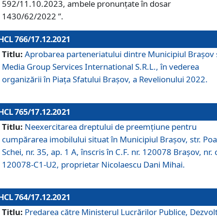
592/11.10.2023, ambele pronunțate în dosar
1430/62/2022 ”.
HCL 766/17.12.2021
Titlu:
Aprobarea parteneriatului dintre Municipiul Brașov 
Media Group Services International S.R.L., în vederea
organizării în Piața Sfatului Brașov, a Revelionului 2022.
HCL 765/17.12.2021
Titlu:
Neexercitarea dreptului de preemţiune pentru
cumpărarea imobilului situat în Municipiul Braşov, str. Poa
Schei, nr. 35, ap. 1 A, înscris în C.F. nr. 120078 Brașov, nr. 
120078-C1-U2, proprietar Nicolaescu Dani Mihai.
HCL 764/17.12.2021
Titlu:
Predarea către Ministerul Lucrărilor Publice, Dezvolt