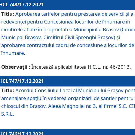
HCL 748/17.12.2021
Titlu:
Aprobarea tarifelor pentru prestarea de servicii şi a
redevenţei pentru Concesiunea locurilor de înhumare în
cimitirele aflate în proprietatea Municipiului Braşov (Cimit
Municipal Braşov, Cimitirul Civil Sprenghi Braşov) şi
aprobarea contractului cadru de concesiune a locurilor de
înhumare.
Observații :
Încetează aplicabilitatea H.C.L. nr. 46/2013.
HCL 747/17.12.2021
Titlu:
Acordul Consiliului Local al Municipiului Braşov pen
amenajare spațiu în vederea organizării de șantier pentru
chioșcul din Brașov, Aleea Magnoliei nr. 3, al firmei S.C. C
S.R.L.
HCL 746/17.12.2021