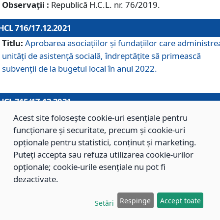
Observații :
Republică H.C.L. nr. 76/2019.
HCL 716/17.12.2021
Titlu:
Aprobarea asociaţiilor şi fundaţiilor care administre
unităţi de asistenţă socială, îndreptăţite să primească
subvenţii de la bugetul local în anul 2022.
HCL 715/17.12.2021
Titlu:
Aprobarea Planului de acţiuni sau lucrări de interes
Acest site folosește cookie-uri esențiale pentru
local pentru anul 2022.
funcționare și securitate, precum și cookie-uri
opționale pentru statistici, conținut și marketing.
Puteți accepta sau refuza utilizarea cookie-urilor
HCL 714/17.12.2021
opționale; cookie-urile esențiale nu pot fi
Titlu:
Modificarea Anexei la H.C.L. nr. 709/2020 privind
dezactivate.
aprobarea Regulamentului de Organizare şi Funcţionare a
Respinge
Accept toate
Direcţiei de Asistenţă Socială Braşov.
Setări