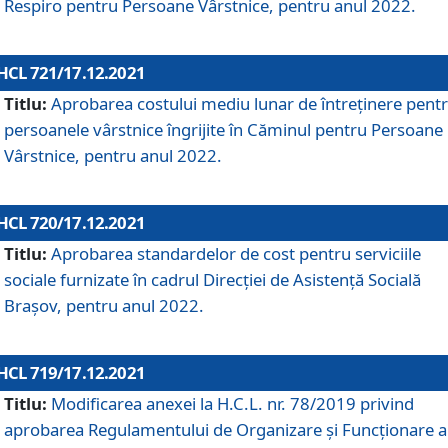
Respiro pentru Persoane Vârstnice, pentru anul 2022.
HCL 721/17.12.2021
Titlu:
Aprobarea costului mediu lunar de întreţinere pent
persoanele vârstnice îngrijite în Căminul pentru Persoane
Vârstnice, pentru anul 2022.
HCL 720/17.12.2021
Titlu:
Aprobarea standardelor de cost pentru serviciile
sociale furnizate în cadrul Direcției de Asistență Socială
Brașov, pentru anul 2022.
HCL 719/17.12.2021
Titlu:
Modificarea anexei la H.C.L. nr. 78/2019 privind
aprobarea Regulamentului de Organizare și Funcționare a