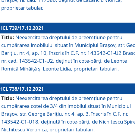
proprietar tabular.
HCL 739/17.12.2021
Titlu:
Neexercitarea dreptului de preemţiune pentru
cumpărarea imobilului situat în Municipiul Braşov, str. Ge
Barițiu, nr. 4, ap. 10, înscris în C.F. nr. 143542-C1-U2 Braș
nr. cad. 143542-C1-U2, deținut în cote-părți, de Leonte
Romică Mihăiță și Leonte Lidia, proprietari tabulari.
HCL 738/17.12.2021
Titlu:
Neexercitarea dreptului de preemţiune pentru
cumpărarea cotei de 3/4 din imobilul situat în Municipiul
Braşov, str. George Barițiu, nr. 4, ap. 3, înscris în C.F. nr.
143542-C1-U18, deținută în cote-părți, de Nichitescu Spire
Nichitescu Veronica, proprietari tabulari.