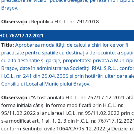
Braşov.
Observații :
Republică H.C.L. nr. 791/2018.
HCL 767/17.12.2021
Titlu:
Aprobarea modalității de calcul a chiriilor ce vor fi
practicate pentru spaţiile cu destinaţia de locuinţe, a spaţii
cu altă destinaţie şi garaje, proprietatea privată a Municipi
Braşov, date în administrarea Societăţii RIAL S.R.L., conf
H.C.L. nr. 241 din 25.04.2005 și prin hotărâri ulterioare al
Consiliului Local al Municipiului Braşov.
Observații :
”A fost anulată H.C.L. nr. 767/17.12.2021 atât
forma initială cât și în forma modificată prin H.C.L. nr.
95/11.02.2022 si anularea H.C.L. nr. 95/11.02.2022 prin 
s-a modificat art. 1 al. 1, 2, 3 din H.C.L. nr. 767/17.12.202
conform Sentinței civile 1064/CA/05.12.2022 și Deciziei ci