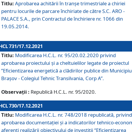
Titlu:
Aprobarea achitării în tranșe trimestriale a chiriei
pentru locurile de parcare închiriate de către S.C. ARO -
PALACE S.A., prin Contractul de închiriere nr. 1066 din
19.05.2014.
HCL 731/17.12.2021
Titlu:
Modificarea H.C.L. nr. 95/20.02.2020 privind
aprobarea proiectului și a cheltuielilor legate de proiectul
”Eficientizarea energetică a clădirilor publice din Municipiu
Brașov - Colegiul Tehnic Transilvania, Corp A”.
Observații :
Republică H.C.L. nr. 95/2020.
HCL 730/17.12.2021
Titlu:
Modificarea H.C.L. nr. 748/2018 republicată, privind
aprobarea documentației și a indicatorilor tehnico-econom
aferenți realizării obiectivului de investiții “Eficientizarea