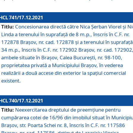
HCL 741/17.12.2021
Titlu:
Concesionarea directă către Nica Șerban Viorel și Ni
Linda a terenului în suprafață de 8 m.p., înscris în C.F. nr.
172878 Brașov, nr. cad. 172878 și a terenului în suprafață
34 m.p., înscris în C.F. nr. 172902 Brașov, nr. cad. 172902
ambele situate în Brașov, Calea București, nr. 98-100,
proprietatea privată a Municipiului Brașov, în vederea
realizării a două accese din exterior la spațiul comercial
existent.
HCL 740/17.12.2021
Titlu:
Neexercitarea dreptului de preemţiune pentru
cumpărarea cotei de 16/96 din imobilul situat în Municipiu
Braşov, str. Poarta Schei nr. 8, înscris în C.F. nr. 117586
Brașov, nr. cad. 117586, deținut de Lazariciu Viorica,