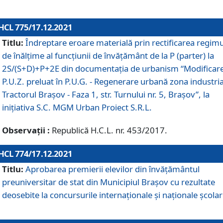
HCL 775/17.12.2021
Titlu:
Îndreptare eroare materială prin rectificarea regimu
de înălţime al funcţiunii de învăţământ de la P (parter) la
2S/(S+D)+P+2E din documentaţia de urbanism “Modificar
P.U.Z. preluat în P.U.G. - Regenerare urbană zona industria
Tractorul Braşov - Faza 1, str. Turnului nr. 5, Braşov”, la
iniţiativa S.C. MGM Urban Proiect S.R.L.
Observații :
Republică H.C.L. nr. 453/2017.
HCL 774/17.12.2021
Titlu:
Aprobarea premierii elevilor din învățământul
preuniversitar de stat din Municipiul Brașov cu rezultate
deosebite la concursurile internaționale și naționale școlar