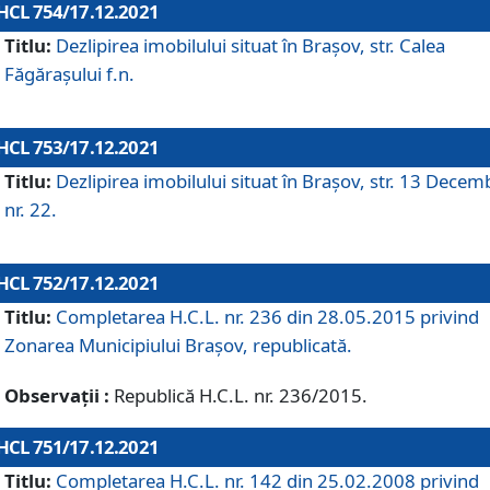
HCL 754/17.12.2021
Titlu:
Dezlipirea imobilului situat în Brașov, str. Calea
Făgărașului f.n.
HCL 753/17.12.2021
Titlu:
Dezlipirea imobilului situat în Brașov, str. 13 Decem
nr. 22.
HCL 752/17.12.2021
Titlu:
Completarea H.C.L. nr. 236 din 28.05.2015 privind
Zonarea Municipiului Braşov, republicată.
Observații :
Republică H.C.L. nr. 236/2015.
HCL 751/17.12.2021
Titlu:
Completarea H.C.L. nr. 142 din 25.02.2008 privind