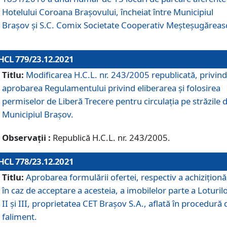
Hotelului Coroana Brașovului, încheiat între Municipiul
Braşov şi S.C. Comix Societate Cooperativ Meșteșugăreas
HCL 779/23.12.2021
Titlu:
Modificarea H.C.L. nr. 243/2005 republicată, privind
aprobarea Regulamentului privind eliberarea şi folosirea
permiselor de Liberă Trecere pentru circulația pe străzile 
Municipiul Braşov.
Observații :
Republică H.C.L. nr. 243/2005.
HCL 778/23.12.2021
Titlu:
Aprobarea formulării ofertei, respectiv a achiziționăr
în caz de acceptare a acesteia, a imobilelor parte a Loturilo
II și III, proprietatea CET Brașov S.A., aflată în procedură 
faliment.