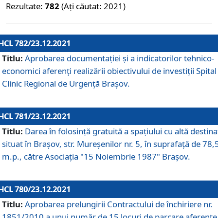
Rezultate:
782
(Ați căutat: 2021)
HCL 782/23.12.2021
Titlu:
Aprobarea documentației și a indicatorilor tehnico-
economici aferenți realizării obiectivului de investiții Spital
Clinic Regional de Urgență Brașov.
HCL 781/23.12.2021
Titlu:
Darea în folosinţă gratuită a spaţiului cu altă destina
situat în Braşov, str. Mureşenilor nr. 5, în suprafaţă de 78,
m.p., către Asociaţia "15 Noiembrie 1987" Braşov.
HCL 780/23.12.2021
Titlu:
Aprobarea prelungirii Contractului de închiriere nr.
1851/2010 a unui număr de 15 locuri de parcare aferente