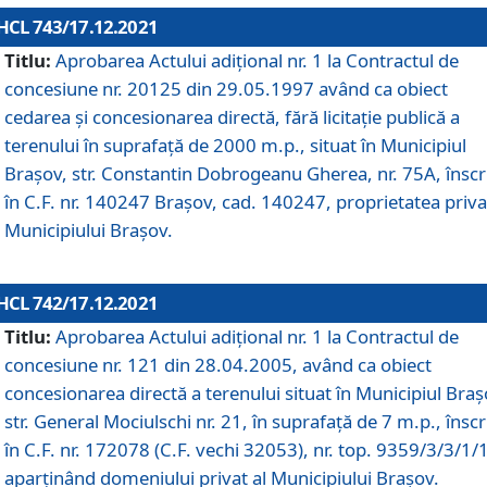
HCL 743/17.12.2021
Titlu:
Aprobarea Actului adiţional nr. 1 la Contractul de
concesiune nr. 20125 din 29.05.1997 având ca obiect
cedarea și concesionarea directă, fără licitație publică a
terenului în suprafață de 2000 m.p., situat în Municipiul
Brașov, str. Constantin Dobrogeanu Gherea, nr. 75A, înscr
în C.F. nr. 140247 Brașov, cad. 140247, proprietatea priva
Municipiului Brașov.
HCL 742/17.12.2021
Titlu:
Aprobarea Actului adiţional nr. 1 la Contractul de
concesiune nr. 121 din 28.04.2005, având ca obiect
concesionarea directă a terenului situat în Municipiul Braș
str. General Mociulschi nr. 21, în suprafață de 7 m.p., înscr
în C.F. nr. 172078 (C.F. vechi 32053), nr. top. 9359/3/3/1/
aparținând domeniului privat al Municipiului Brașov.