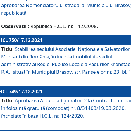
aprobarea Nomenclatorului stradal al Municipiului Braşov
republicată.
Observații :
Republică H.C.L. nr. 142/2008.
HCL 750/17.12.2021
Titlu:
Stabilirea sediului Asociației Naționale a Salvatorilor
Montani din România, în incinta imobilului - sediul
administrativ al Regiei Publice Locale a Pădurilor Kronstad
R.A., situat în Municipiul Braşov, str. Panselelor nr. 23, bl. 
HCL 749/17.12.2021
Titlu:
Aprobarea Actului adițional nr. 2 la Contractul de da
în folosință gratuită (comodat) nr. 8/31403/19.03.2020,
încheiate în baza H.C.L. nr. 124/2020.