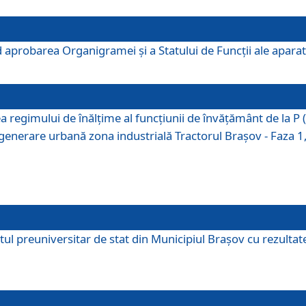
 aprobarea Organigramei şi a Statului de Funcţii ale aparatu
ea regimului de înălţime al funcţiunii de învăţământ de la 
generare urbană zona industrială Tractorul Braşov - Faza 1, s
ul preuniversitar de stat din Municipiul Brașov cu rezultate