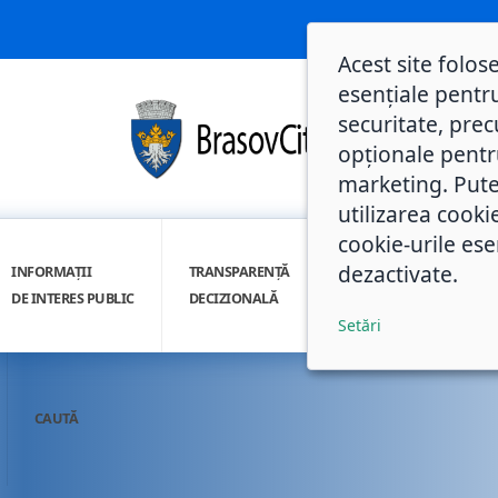
Acest site folos
esențiale pentru
securitate, prec
opționale pentru 
marketing. Pute
utilizarea cooki
cookie-urile ese
dezactivate.
INFORMAȚII
TRANSPARENȚĂ
INTEGRITATE
DE INTERES PUBLIC
DECIZIONALĂ
INSTITUȚIONALĂ
Setări
CAUTĂ