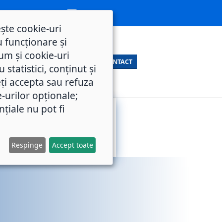
ește cookie-uri
 funcționare și
um și cookie-uri
CONTACT
statistici, conținut și
ți accepta sau refuza
e-urilor opționale;
nțiale nu pot fi
SERVICII
M.O.L.
PUBLICE
Respinge
Accept toate