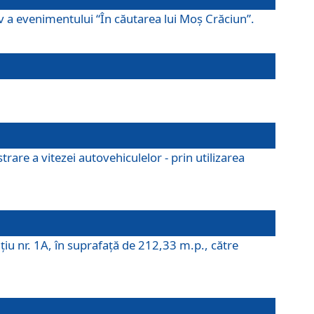
ov a evenimentului “În căutarea lui Moș Crăciun”.
rare a vitezei autovehiculelor - prin utilizarea
iţiu nr. 1A, în suprafaţă de 212,33 m.p., către