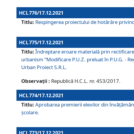
HCL 776/17.12.2021
Titlu:
Respingerea proiectului de hotărâre privind
HCL 775/17.12.2021
Titlu:
Îndreptare eroare materială prin rectificar
urbanism “Modificare P.U.Z. preluat în P.U.G. - Re
Urban Proiect S.R.L.
Observații :
Republică H.C.L. nr. 453/2017.
HCL 774/17.12.2021
Titlu:
Aprobarea premierii elevilor din învățământ
școlare.
HCL 773/17.12.2021