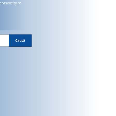
brasovcity.ro
Caută