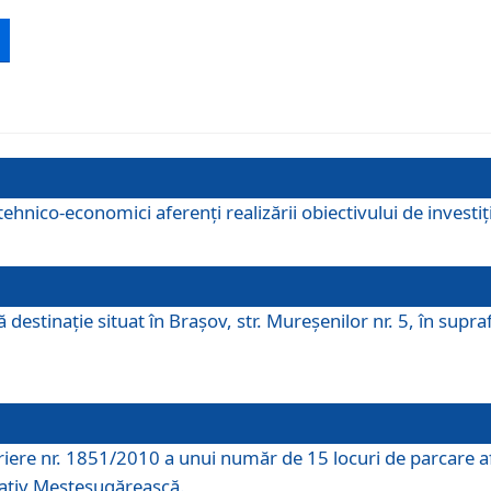
ehnico-economici aferenți realizării obiectivului de investiț
tă destinaţie situat în Braşov, str. Mureşenilor nr. 5, în su
riere nr. 1851/2010 a unui număr de 15 locuri de parcare a
rativ Meșteșugărească.