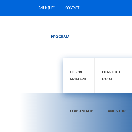
ANUNȚURI
CONTACT
PROGRAM
DESPRE
CONSILIUL
PRIMĂRIE
LOCAL
COMUNITATE
ANUNȚURI