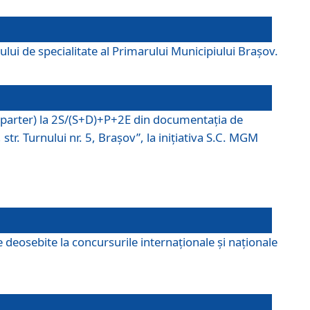
lui de specialitate al Primarului Municipiului Braşov.
P (parter) la 2S/(S+D)+P+2E din documentaţia de
tr. Turnului nr. 5, Braşov”, la iniţiativa S.C. MGM
 deosebite la concursurile internaționale și naționale