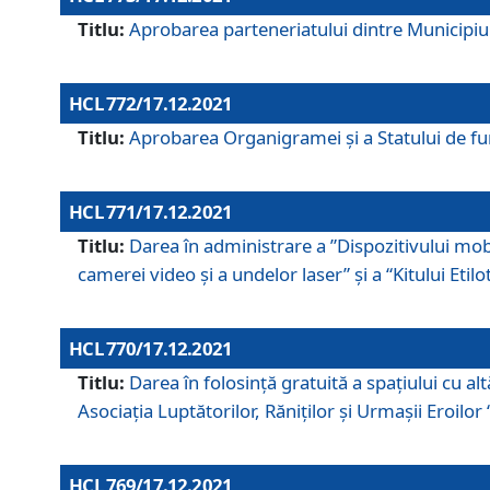
Titlu:
Aprobarea parteneriatului dintre Municipiul
HCL 772/17.12.2021
Titlu:
Aprobarea Organigramei şi a Statului de func
HCL 771/17.12.2021
Titlu:
Darea în administrare a ”Dispozitivului mobil
camerei video și a undelor laser” și a “Kitului Etil
HCL 770/17.12.2021
Titlu:
Darea în folosinţă gratuită a spaţiului cu al
Asociaţia Luptătorilor, Răniţilor şi Urmaşii Eroil
HCL 769/17.12.2021