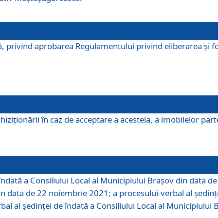
, privind aprobarea Regulamentului privind eliberarea şi fo
iziționării în caz de acceptare a acesteia, a imobilelor parte 
îndată a Consiliului Local al Municipiului Braşov din data d
din data de 22 noiembrie 2021; a procesului-verbal al şedinţe
bal al şedinţei de îndată a Consiliului Local al Municipiulu