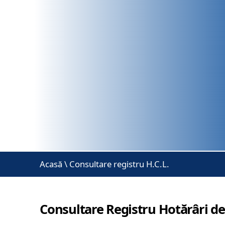
Acasă
\
Consultare registru H.C.L.
Consultare Registru Hotărâri de