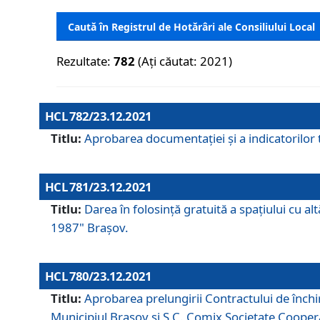
Caută în Registrul de Hotărâri ale Consiliului Local
Rezultate:
782
(Ați căutat: 2021)
HCL 782/23.12.2021
Titlu:
Aprobarea documentației și a indicatorilor t
HCL 781/23.12.2021
Titlu:
Darea în folosinţă gratuită a spaţiului cu al
1987" Braşov.
HCL 780/23.12.2021
Titlu:
Aprobarea prelungirii Contractului de închi
Municipiul Braşov şi S.C. Comix Societate Coope