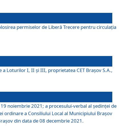
losirea permiselor de Liberă Trecere pentru circulația
a Loturilor I, II și III, proprietatea CET Brașov S.A.,
e 19 noiembrie 2021; a procesului-verbal al şedinţei de
i ordinare a Consiliului Local al Municipiului Braşov
i Braşov din data de 08 decembrie 2021.