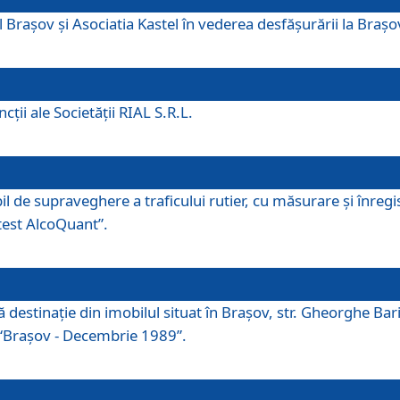
 Brașov și Asociatia Kastel în vederea desfăşurării la Braș
ţii ale Societăţii RIAL S.R.L.
 de supraveghere a traficului rutier, cu măsurare și înregist
otest AlcoQuant”.
tă destinaţie din imobilul situat în Braşov, str. Gheorghe Bar
or “Braşov - Decembrie 1989”.