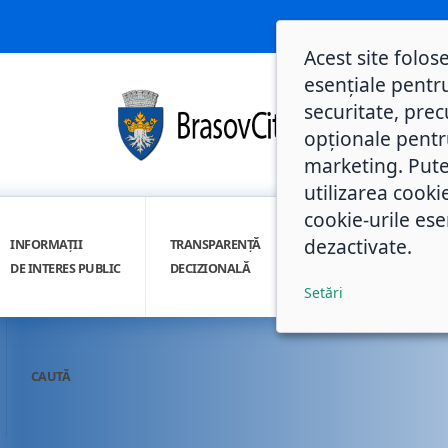
Acest site folos
esențiale pentru
securitate, prec
opționale pentru 
marketing. Pute
utilizarea cooki
cookie-urile ese
dezactivate.
INFORMAȚII
TRANSPARENȚĂ
INTEGRITATE
DE INTERES PUBLIC
DECIZIONALĂ
INSTITUȚIONALĂ
Setări
CAUTĂ