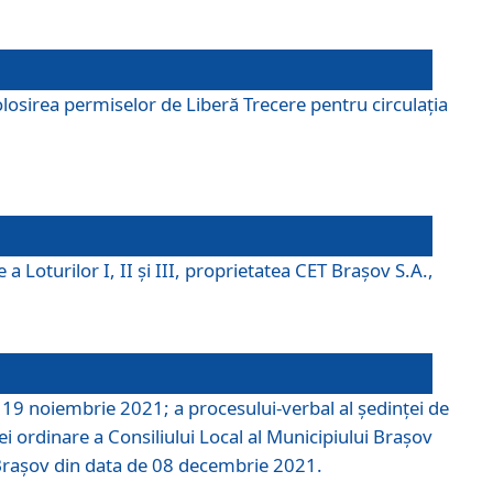
losirea permiselor de Liberă Trecere pentru circulația
a Loturilor I, II și III, proprietatea CET Brașov S.A.,
e 19 noiembrie 2021; a procesului-verbal al şedinţei de
i ordinare a Consiliului Local al Municipiului Braşov
i Braşov din data de 08 decembrie 2021.