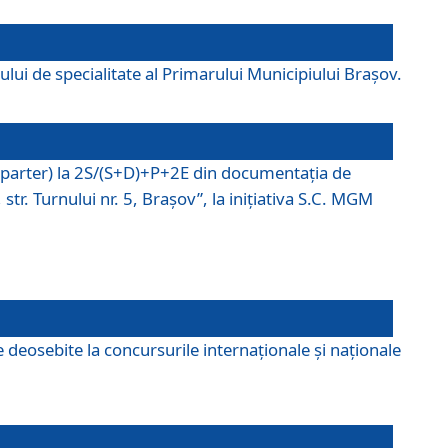
lui de specialitate al Primarului Municipiului Braşov.
P (parter) la 2S/(S+D)+P+2E din documentaţia de
tr. Turnului nr. 5, Braşov”, la iniţiativa S.C. MGM
 deosebite la concursurile internaționale și naționale