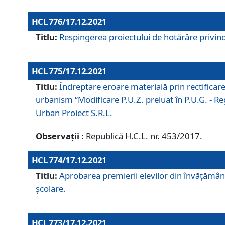
HCL 776/17.12.2021
Titlu:
Respingerea proiectului de hotărâre privind
HCL 775/17.12.2021
Titlu:
Îndreptare eroare materială prin rectificar
urbanism “Modificare P.U.Z. preluat în P.U.G. - Re
Urban Proiect S.R.L.
Observații :
Republică H.C.L. nr. 453/2017.
HCL 774/17.12.2021
Titlu:
Aprobarea premierii elevilor din învățământ
școlare.
HCL 773/17.12.2021