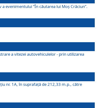
ov a evenimentului “În căutarea lui Moș Crăciun”.
rare a vitezei autovehiculelor - prin utilizarea
iţiu nr. 1A, în suprafaţă de 212,33 m.p., către