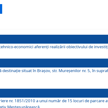
ehnico-economici aferenți realizării obiectivului de investiț
tă destinaţie situat în Braşov, str. Mureşenilor nr. 5, în su
riere nr. 1851/2010 a unui număr de 15 locuri de parcare a
rativ Meșteșugărească.