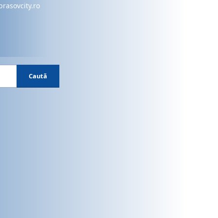
brasovcity.ro
Caută