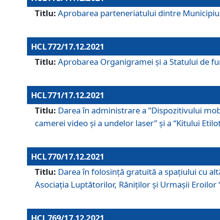
Titlu:
Aprobarea parteneriatului dintre Municipiul
HCL 772/17.12.2021
Titlu:
Aprobarea Organigramei şi a Statului de func
HCL 771/17.12.2021
Titlu:
Darea în administrare a ”Dispozitivului mobil
camerei video și a undelor laser” și a “Kitului Etil
HCL 770/17.12.2021
Titlu:
Darea în folosinţă gratuită a spaţiului cu al
Asociaţia Luptătorilor, Răniţilor şi Urmaşii Eroil
HCL 769/17.12.2021