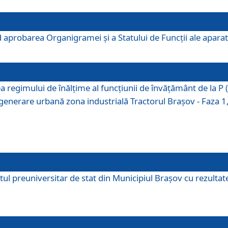
 aprobarea Organigramei şi a Statului de Funcţii ale aparatu
ea regimului de înălţime al funcţiunii de învăţământ de la 
generare urbană zona industrială Tractorul Braşov - Faza 1, s
ul preuniversitar de stat din Municipiul Brașov cu rezultate