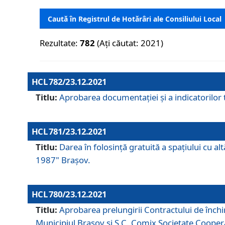
Caută în Registrul de Hotărâri ale Consiliului Local
Rezultate:
782
(Ați căutat: 2021)
HCL 782/23.12.2021
Titlu:
Aprobarea documentației și a indicatorilor t
HCL 781/23.12.2021
Titlu:
Darea în folosinţă gratuită a spaţiului cu al
1987" Braşov.
HCL 780/23.12.2021
Titlu:
Aprobarea prelungirii Contractului de închi
Municipiul Braşov şi S.C. Comix Societate Coope