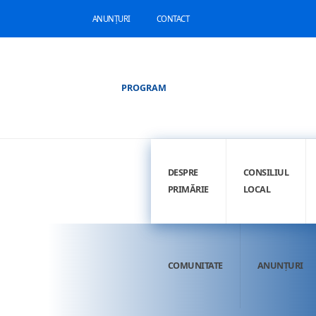
ANUNȚURI
CONTACT
PROGRAM
DESPRE
CONSILIUL
PRIMĂRIE
LOCAL
COMUNITATE
ANUNȚURI