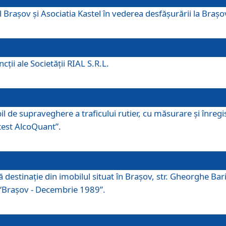
 Brașov și Asociatia Kastel în vederea desfăşurării la Braș
ţii ale Societăţii RIAL S.R.L.
 de supraveghere a traficului rutier, cu măsurare și înregist
otest AlcoQuant”.
tă destinaţie din imobilul situat în Braşov, str. Gheorghe Bar
or “Braşov - Decembrie 1989”.