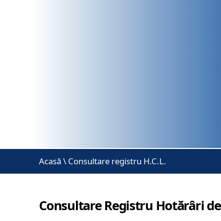
Acasă
\
Consultare registru H.C.L.
Consultare Registru Hotărâri de