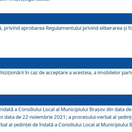
, privind aprobarea Regulamentului privind eliberarea şi fo
iziționării în caz de acceptare a acesteia, a imobilelor parte 
îndată a Consiliului Local al Municipiului Braşov din data d
din data de 22 noiembrie 2021; a procesului-verbal al şedinţe
bal al şedinţei de îndată a Consiliului Local al Municipiulu