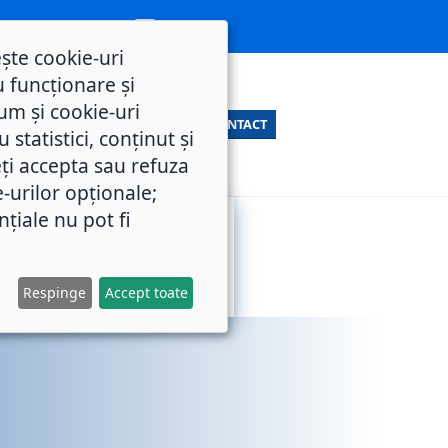
ește cookie-uri
 funcționare și
um și cookie-uri
CONTACT
statistici, conținut și
ți accepta sau refuza
e-urilor opționale;
nțiale nu pot fi
SERVICII
M.O.L.
PUBLICE
Respinge
Accept toate