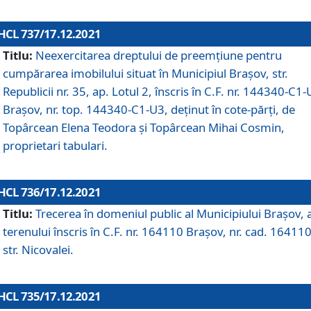
HCL 737/17.12.2021
Titlu:
Neexercitarea dreptului de preemţiune pentru
cumpărarea imobilului situat în Municipiul Braşov, str.
Republicii nr. 35, ap. Lotul 2, înscris în C.F. nr. 144340-C1
Brașov, nr. top. 144340-C1-U3, deținut în cote-părți, de
Topârcean Elena Teodora și Topârcean Mihai Cosmin,
proprietari tabulari.
HCL 736/17.12.2021
Titlu:
Trecerea în domeniul public al Municipiului Braşov, 
terenului înscris în C.F. nr. 164110 Brașov, nr. cad. 164110
str. Nicovalei.
HCL 735/17.12.2021