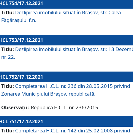
HCL 754/17.12.2021
Titlu:
Dezlipirea imobilului situat în Brașov, str. Calea
Făgărașului f.n.
HCL 753/17.12.2021
Titlu:
Dezlipirea imobilului situat în Brașov, str. 13 Decem
nr. 22.
HCL 752/17.12.2021
Titlu:
Completarea H.C.L. nr. 236 din 28.05.2015 privind
Zonarea Municipiului Braşov, republicată.
Observații :
Republică H.C.L. nr. 236/2015.
HCL 751/17.12.2021
Titlu:
Completarea H.C.L. nr. 142 din 25.02.2008 privind