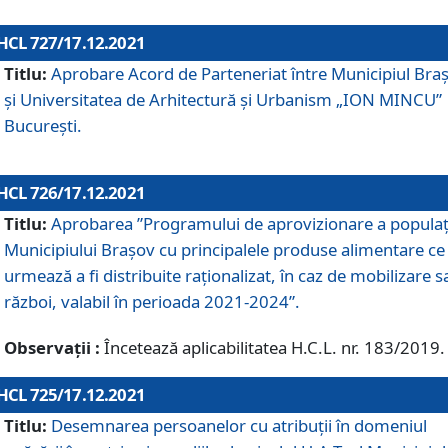
HCL 727/17.12.2021
Titlu:
Aprobare Acord de Parteneriat între Municipiul Bra
și Universitatea de Arhitectură și Urbanism „ION MINCU”
București.
HCL 726/17.12.2021
Titlu:
Aprobarea ”Programului de aprovizionare a populaț
Municipiului Braşov cu principalele produse alimentare ce
urmează a fi distribuite raționalizat, în caz de mobilizare s
război, valabil în perioada 2021-2024”.
Observații :
Încetează aplicabilitatea H.C.L. nr. 183/2019.
HCL 725/17.12.2021
Titlu:
Desemnarea persoanelor cu atribuții în domeniul