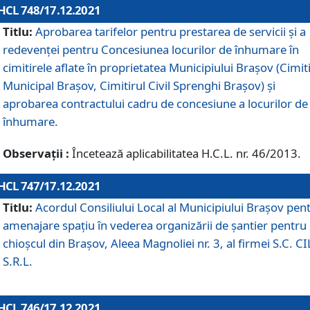
HCL 748/17.12.2021
Titlu:
Aprobarea tarifelor pentru prestarea de servicii şi a
redevenţei pentru Concesiunea locurilor de înhumare în
cimitirele aflate în proprietatea Municipiului Braşov (Cimit
Municipal Braşov, Cimitirul Civil Sprenghi Braşov) şi
aprobarea contractului cadru de concesiune a locurilor de
înhumare.
Observații :
Încetează aplicabilitatea H.C.L. nr. 46/2013.
HCL 747/17.12.2021
Titlu:
Acordul Consiliului Local al Municipiului Braşov pen
amenajare spațiu în vederea organizării de șantier pentru
chioșcul din Brașov, Aleea Magnoliei nr. 3, al firmei S.C. C
S.R.L.
HCL 746/17.12.2021