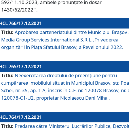
592/11.10.2023, ambele pronunțate în dosar
1430/62/2022 ”.
HCL 766/17.12.2021
Titlu:
Aprobarea parteneriatului dintre Municipiul Brașov 
Media Group Services International S.R.L., în vederea
organizării în Piața Sfatului Brașov, a Revelionului 2022.
HCL 765/17.12.2021
Titlu:
Neexercitarea dreptului de preemţiune pentru
cumpărarea imobilului situat în Municipiul Braşov, str. Poa
Schei, nr. 35, ap. 1 A, înscris în C.F. nr. 120078 Brașov, nr. 
120078-C1-U2, proprietar Nicolaescu Dani Mihai.
HCL 764/17.12.2021
Titlu:
Predarea către Ministerul Lucrărilor Publice, Dezvolt