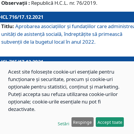
Observații :
Republică H.C.L. nr. 76/2019.
HCL 716/17.12.2021
Titlu:
Aprobarea asociaţiilor şi fundaţiilor care administre
unităţi de asistenţă socială, îndreptăţite să primească
subvenţii de la bugetul local în anul 2022.
HCL 715/17.12.2021
Titlu:
Aprobarea Planului de acţiuni sau lucrări de interes
Acest site folosește cookie-uri esențiale pentru
local pentru anul 2022.
funcționare și securitate, precum și cookie-uri
opționale pentru statistici, conținut și marketing.
Puteți accepta sau refuza utilizarea cookie-urilor
HCL 714/17.12.2021
opționale; cookie-urile esențiale nu pot fi
Titlu:
Modificarea Anexei la H.C.L. nr. 709/2020 privind
dezactivate.
aprobarea Regulamentului de Organizare şi Funcţionare a
Respinge
Accept toate
Direcţiei de Asistenţă Socială Braşov.
Setări