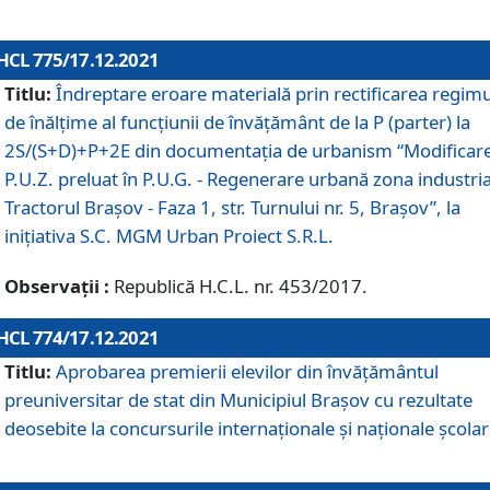
HCL 775/17.12.2021
Titlu:
Îndreptare eroare materială prin rectificarea regimu
de înălţime al funcţiunii de învăţământ de la P (parter) la
2S/(S+D)+P+2E din documentaţia de urbanism “Modificar
P.U.Z. preluat în P.U.G. - Regenerare urbană zona industria
Tractorul Braşov - Faza 1, str. Turnului nr. 5, Braşov”, la
iniţiativa S.C. MGM Urban Proiect S.R.L.
Observații :
Republică H.C.L. nr. 453/2017.
HCL 774/17.12.2021
Titlu:
Aprobarea premierii elevilor din învățământul
preuniversitar de stat din Municipiul Brașov cu rezultate
deosebite la concursurile internaționale și naționale școlar