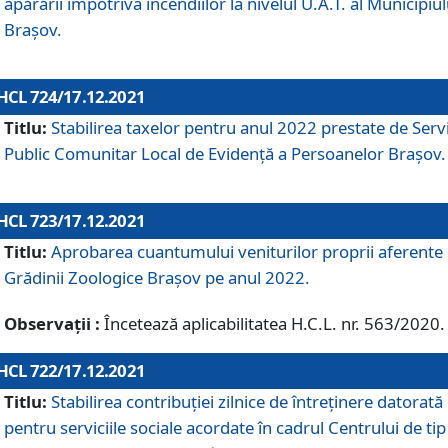
apărării împotriva incendiilor la nivelul U.A.T. al Municipiul
Brașov.
HCL 724/17.12.2021
Titlu:
Stabilirea taxelor pentru anul 2022 prestate de Servi
Public Comunitar Local de Evidență a Persoanelor Braşov.
HCL 723/17.12.2021
Titlu:
Aprobarea cuantumului veniturilor proprii aferente
Grădinii Zoologice Braşov pe anul 2022.
Observații :
Încetează aplicabilitatea H.C.L. nr. 563/2020.
HCL 722/17.12.2021
Titlu:
Stabilirea contribuţiei zilnice de întreținere datorată
pentru serviciile sociale acordate în cadrul Centrului de tip