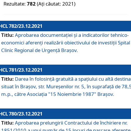
Rezultate:
782
(Ați căutat: 2021)
HCL 782/23.12.2021
Titlu:
Aprobarea documentației și a indicatorilor tehnico-
economici aferenți realizării obiectivului de investiții Spital
Clinic Regional de Urgență Brașov.
HCL 781/23.12.2021
Titlu:
Darea în folosinţă gratuită a spaţiului cu altă destina
situat în Braşov, str. Mureşenilor nr. 5, în suprafaţă de 78,
m.p., către Asociaţia "15 Noiembrie 1987" Braşov.
HCL 780/23.12.2021
Titlu:
Aprobarea prelungirii Contractului de închiriere nr.
1851/2010 a unui număr de 15 locuri de parcare aferente