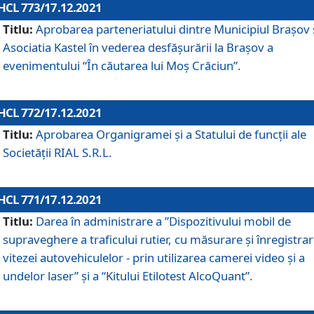
HCL 773/17.12.2021
Titlu:
Aprobarea parteneriatului dintre Municipiul Brașov 
Asociatia Kastel în vederea desfăşurării la Brașov a
evenimentului “În căutarea lui Moș Crăciun”.
HCL 772/17.12.2021
Titlu:
Aprobarea Organigramei şi a Statului de funcţii ale
Societăţii RIAL S.R.L.
HCL 771/17.12.2021
Titlu:
Darea în administrare a ”Dispozitivului mobil de
supraveghere a traficului rutier, cu măsurare și înregistrar
vitezei autovehiculelor - prin utilizarea camerei video și a
undelor laser” și a “Kitului Etilotest AlcoQuant”.