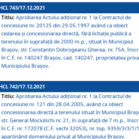
HCL 743/17.12.2021
Titlu:
Aprobarea Actului adiţional nr. 1 la Contractul de
concesiune nr. 20125 din 29.05.1997 având ca obiect
cedarea și concesionarea directă, fără licitație publică a
terenului în suprafață de 2000 m.p., situat în Municipiul
Brașov, str. Constantin Dobrogeanu Gherea, nr. 75A, înscr
în C.F. nr. 140247 Brașov, cad. 140247, proprietatea priva
Municipiului Brașov.
HCL 742/17.12.2021
Titlu:
Aprobarea Actului adiţional nr. 1 la Contractul de
concesiune nr. 121 din 28.04.2005, având ca obiect
concesionarea directă a terenului situat în Municipiul Braș
str. General Mociulschi nr. 21, în suprafață de 7 m.p., înscr
în C.F. nr. 172078 (C.F. vechi 32053), nr. top. 9359/3/3/1/
aparținând domeniului privat al Municipiului Brașov.