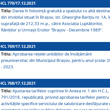
HCL 770/17.12.2021
Titlu:
Darea în folosinţă gratuită a spaţiului cu altă destina
din imobilul situat în Braşov, str. Gheorghe Bariţiu nr. 1A, î
suprafaţă de 212,33 m.p., către Asociaţia Luptătorilor,
Răniţilor şi Urmaşii Eroilor “Braşov - Decembrie 1989”.
HCL 769/17.12.2021
Titlu:
Aprobarea reţelei unităţilor de învăţământ
preuniversitar, din Municipiul Braşov, pentru anul şcolar 
- 2023.
HCL 768/17.12.2021
Titlu:
Ajustarea tarifelor cuprinse în Anexa nr. 1 din H.C.L. 
791/2018, republicată, privind aprobarea tarifelor pentru
activităţile specifice serviciului de salubrizare desfăşurate
prestatorii serviciilor publice delegate, pe raza municipiulu