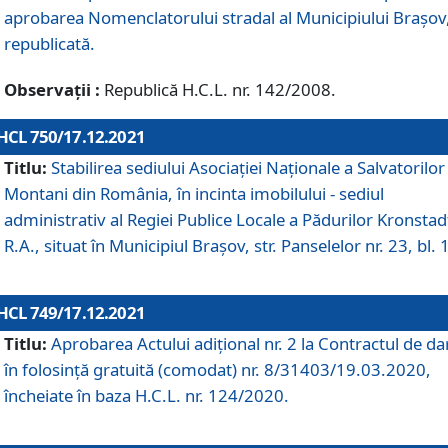
aprobarea Nomenclatorului stradal al Municipiului Braşov
republicată.
Observații :
Republică H.C.L. nr. 142/2008.
HCL 750/17.12.2021
Titlu:
Stabilirea sediului Asociației Naționale a Salvatorilor
Montani din România, în incinta imobilului - sediul
administrativ al Regiei Publice Locale a Pădurilor Kronstad
R.A., situat în Municipiul Braşov, str. Panselelor nr. 23, bl. 
HCL 749/17.12.2021
Titlu:
Aprobarea Actului adițional nr. 2 la Contractul de da
în folosință gratuită (comodat) nr. 8/31403/19.03.2020,
încheiate în baza H.C.L. nr. 124/2020.