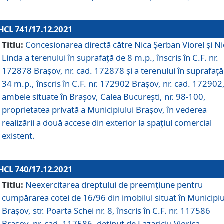
HCL 741/17.12.2021
Titlu:
Concesionarea directă către Nica Șerban Viorel și Ni
Linda a terenului în suprafață de 8 m.p., înscris în C.F. nr.
172878 Brașov, nr. cad. 172878 și a terenului în suprafață
34 m.p., înscris în C.F. nr. 172902 Brașov, nr. cad. 172902
ambele situate în Brașov, Calea București, nr. 98-100,
proprietatea privată a Municipiului Brașov, în vederea
realizării a două accese din exterior la spațiul comercial
existent.
HCL 740/17.12.2021
Titlu:
Neexercitarea dreptului de preemţiune pentru
cumpărarea cotei de 16/96 din imobilul situat în Municipiu
Braşov, str. Poarta Schei nr. 8, înscris în C.F. nr. 117586
Brașov, nr. cad. 117586, deținut de Lazariciu Viorica,