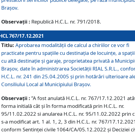
Braşov.
Observații :
Republică H.C.L. nr. 791/2018.
HCL 767/17.12.2021
Titlu:
Aprobarea modalității de calcul a chiriilor ce vor fi
practicate pentru spaţiile cu destinaţia de locuinţe, a spaţii
cu altă destinaţie şi garaje, proprietatea privată a Municipi
Braşov, date în administrarea Societăţii RIAL S.R.L., conf
H.C.L. nr. 241 din 25.04.2005 și prin hotărâri ulterioare al
Consiliului Local al Municipiului Braşov.
Observații :
”A fost anulată H.C.L. nr. 767/17.12.2021 atât
forma initială cât și în forma modificată prin H.C.L. nr.
95/11.02.2022 si anularea H.C.L. nr. 95/11.02.2022 prin 
s-a modificat art. 1 al. 1, 2, 3 din H.C.L. nr. 767/17.12.202
conform Sentinței civile 1064/CA/05.12.2022 și Deciziei ci