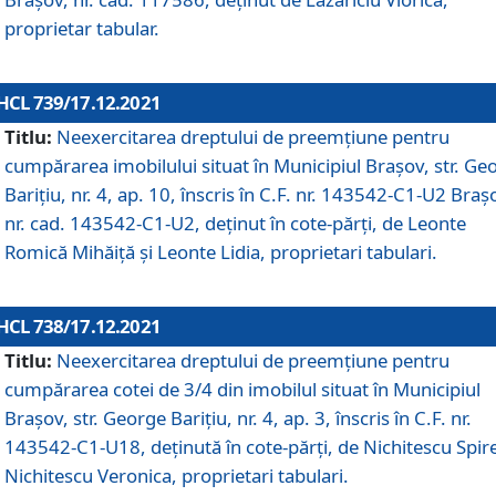
proprietar tabular.
HCL 739/17.12.2021
Titlu:
Neexercitarea dreptului de preemţiune pentru
cumpărarea imobilului situat în Municipiul Braşov, str. Ge
Barițiu, nr. 4, ap. 10, înscris în C.F. nr. 143542-C1-U2 Braș
nr. cad. 143542-C1-U2, deținut în cote-părți, de Leonte
Romică Mihăiță și Leonte Lidia, proprietari tabulari.
HCL 738/17.12.2021
Titlu:
Neexercitarea dreptului de preemţiune pentru
cumpărarea cotei de 3/4 din imobilul situat în Municipiul
Braşov, str. George Barițiu, nr. 4, ap. 3, înscris în C.F. nr.
143542-C1-U18, deținută în cote-părți, de Nichitescu Spire
Nichitescu Veronica, proprietari tabulari.