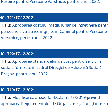
Respiro pentru Persoane Vârstnice, pentru anul 2022.
HCL 721/17.12.2021
Titlu:
Aprobarea costului mediu lunar de întreţinere pent
persoanele vârstnice îngrijite în Căminul pentru Persoane
Vârstnice, pentru anul 2022.
HCL 720/17.12.2021
Titlu:
Aprobarea standardelor de cost pentru serviciile
sociale furnizate în cadrul Direcției de Asistență Socială
Brașov, pentru anul 2022.
HCL 719/17.12.2021
Titlu:
Modificarea anexei la H.C.L. nr. 78/2019 privind
aprobarea Regulamentului de Organizare și Funcționare a