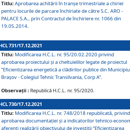
Titlu:
Aprobarea achitării în tranșe trimestriale a chiriei
pentru locurile de parcare închiriate de către S.C. ARO -
PALACE S.A., prin Contractul de închiriere nr. 1066 din
19.05.2014.
HCL 731/17.12.2021
Titlu:
Modificarea H.C.L. nr. 95/20.02.2020 privind
aprobarea proiectului și a cheltuielilor legate de proiectul
”Eficientizarea energetică a clădirilor publice din Municipiu
Brașov - Colegiul Tehnic Transilvania, Corp A”.
Observații :
Republică H.C.L. nr. 95/2020.
HCL 730/17.12.2021
Titlu:
Modificarea H.C.L. nr. 748/2018 republicată, privind
aprobarea documentației și a indicatorilor tehnico-econom
aferenți realizării obiectivului de investiții “Eficientizarea