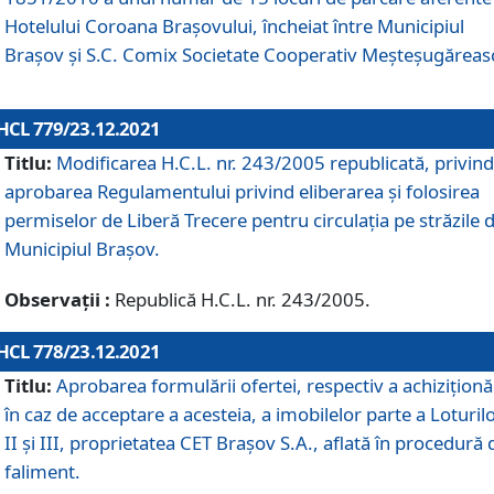
Hotelului Coroana Brașovului, încheiat între Municipiul
Braşov şi S.C. Comix Societate Cooperativ Meșteșugăreas
HCL 779/23.12.2021
Titlu:
Modificarea H.C.L. nr. 243/2005 republicată, privind
aprobarea Regulamentului privind eliberarea şi folosirea
permiselor de Liberă Trecere pentru circulația pe străzile 
Municipiul Braşov.
Observații :
Republică H.C.L. nr. 243/2005.
HCL 778/23.12.2021
Titlu:
Aprobarea formulării ofertei, respectiv a achiziționăr
în caz de acceptare a acesteia, a imobilelor parte a Loturilo
II și III, proprietatea CET Brașov S.A., aflată în procedură 
faliment.