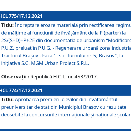
HCL 775/17.12.2021
Titlu:
Îndreptare eroare materială prin rectificarea regimu
de înălţime al funcţiunii de învăţământ de la P (parter) la
2S/(S+D)+P+2E din documentaţia de urbanism “Modificar
P.U.Z. preluat în P.U.G. - Regenerare urbană zona industria
Tractorul Braşov - Faza 1, str. Turnului nr. 5, Braşov”, la
iniţiativa S.C. MGM Urban Proiect S.R.L.
Observații :
Republică H.C.L. nr. 453/2017.
HCL 774/17.12.2021
Titlu:
Aprobarea premierii elevilor din învățământul
preuniversitar de stat din Municipiul Brașov cu rezultate
deosebite la concursurile internaționale și naționale școlar