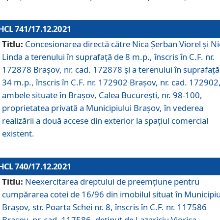
HCL 741/17.12.2021
Titlu:
Concesionarea directă către Nica Șerban Viorel și Ni
Linda a terenului în suprafață de 8 m.p., înscris în C.F. nr.
172878 Brașov, nr. cad. 172878 și a terenului în suprafață
34 m.p., înscris în C.F. nr. 172902 Brașov, nr. cad. 172902
ambele situate în Brașov, Calea București, nr. 98-100,
proprietatea privată a Municipiului Brașov, în vederea
realizării a două accese din exterior la spațiul comercial
existent.
HCL 740/17.12.2021
Titlu:
Neexercitarea dreptului de preemţiune pentru
cumpărarea cotei de 16/96 din imobilul situat în Municipiu
Braşov, str. Poarta Schei nr. 8, înscris în C.F. nr. 117586
Brașov, nr. cad. 117586, deținut de Lazariciu Viorica,