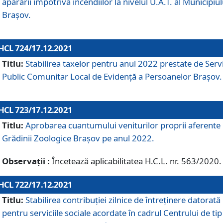
apărării împotriva incendiilor la nivelul U.A.T. al Municipiul
Brașov.
HCL 724/17.12.2021
Titlu:
Stabilirea taxelor pentru anul 2022 prestate de Servi
Public Comunitar Local de Evidență a Persoanelor Braşov.
HCL 723/17.12.2021
Titlu:
Aprobarea cuantumului veniturilor proprii aferente
Grădinii Zoologice Braşov pe anul 2022.
Observații :
Încetează aplicabilitatea H.C.L. nr. 563/2020.
HCL 722/17.12.2021
Titlu:
Stabilirea contribuţiei zilnice de întreținere datorată
pentru serviciile sociale acordate în cadrul Centrului de tip