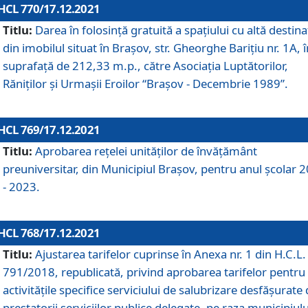
HCL 770/17.12.2021
Titlu:
Darea în folosinţă gratuită a spaţiului cu altă destina
din imobilul situat în Braşov, str. Gheorghe Bariţiu nr. 1A, î
suprafaţă de 212,33 m.p., către Asociaţia Luptătorilor,
Răniţilor şi Urmaşii Eroilor “Braşov - Decembrie 1989”.
HCL 769/17.12.2021
Titlu:
Aprobarea reţelei unităţilor de învăţământ
preuniversitar, din Municipiul Braşov, pentru anul şcolar 
- 2023.
HCL 768/17.12.2021
Titlu:
Ajustarea tarifelor cuprinse în Anexa nr. 1 din H.C.L. 
791/2018, republicată, privind aprobarea tarifelor pentru
activităţile specifice serviciului de salubrizare desfăşurate
prestatorii serviciilor publice delegate, pe raza municipiulu