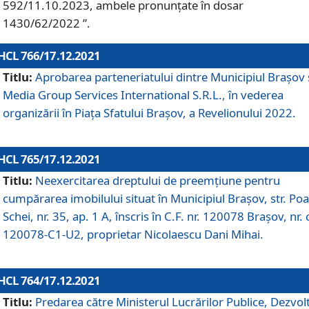
592/11.10.2023, ambele pronunțate în dosar
1430/62/2022 ”.
HCL 766/17.12.2021
Titlu:
Aprobarea parteneriatului dintre Municipiul Brașov 
Media Group Services International S.R.L., în vederea
organizării în Piața Sfatului Brașov, a Revelionului 2022.
HCL 765/17.12.2021
Titlu:
Neexercitarea dreptului de preemţiune pentru
cumpărarea imobilului situat în Municipiul Braşov, str. Poa
Schei, nr. 35, ap. 1 A, înscris în C.F. nr. 120078 Brașov, nr. 
120078-C1-U2, proprietar Nicolaescu Dani Mihai.
HCL 764/17.12.2021
Titlu:
Predarea către Ministerul Lucrărilor Publice, Dezvolt