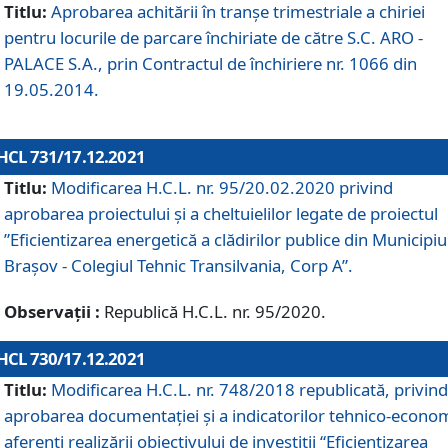
Titlu:
Aprobarea achitării în tranșe trimestriale a chiriei
pentru locurile de parcare închiriate de către S.C. ARO -
PALACE S.A., prin Contractul de închiriere nr. 1066 din
19.05.2014.
HCL 731/17.12.2021
Titlu:
Modificarea H.C.L. nr. 95/20.02.2020 privind
aprobarea proiectului și a cheltuielilor legate de proiectul
”Eficientizarea energetică a clădirilor publice din Municipiu
Brașov - Colegiul Tehnic Transilvania, Corp A”.
Observații :
Republică H.C.L. nr. 95/2020.
HCL 730/17.12.2021
Titlu:
Modificarea H.C.L. nr. 748/2018 republicată, privind
aprobarea documentației și a indicatorilor tehnico-econom
aferenți realizării obiectivului de investiții “Eficientizarea