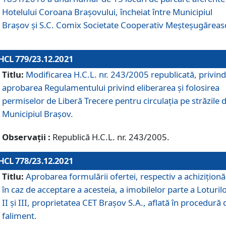
Hotelului Coroana Brașovului, încheiat între Municipiul
Braşov şi S.C. Comix Societate Cooperativ Meșteșugăreas
HCL 779/23.12.2021
Titlu:
Modificarea H.C.L. nr. 243/2005 republicată, privind
aprobarea Regulamentului privind eliberarea şi folosirea
permiselor de Liberă Trecere pentru circulația pe străzile 
Municipiul Braşov.
Observații :
Republică H.C.L. nr. 243/2005.
HCL 778/23.12.2021
Titlu:
Aprobarea formulării ofertei, respectiv a achiziționăr
în caz de acceptare a acesteia, a imobilelor parte a Loturilo
II și III, proprietatea CET Brașov S.A., aflată în procedură 
faliment.