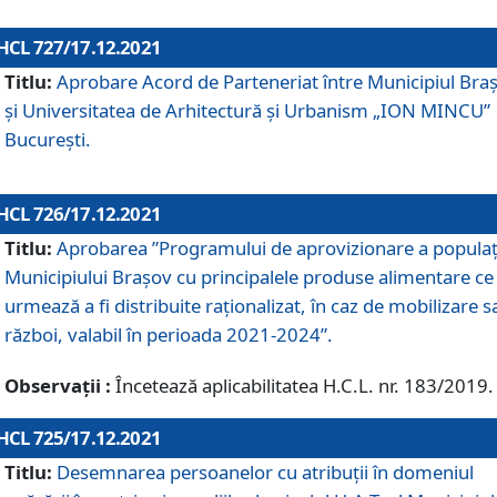
HCL 727/17.12.2021
Titlu:
Aprobare Acord de Parteneriat între Municipiul Bra
și Universitatea de Arhitectură și Urbanism „ION MINCU”
București.
HCL 726/17.12.2021
Titlu:
Aprobarea ”Programului de aprovizionare a populaț
Municipiului Braşov cu principalele produse alimentare ce
urmează a fi distribuite raționalizat, în caz de mobilizare s
război, valabil în perioada 2021-2024”.
Observații :
Încetează aplicabilitatea H.C.L. nr. 183/2019.
HCL 725/17.12.2021
Titlu:
Desemnarea persoanelor cu atribuții în domeniul