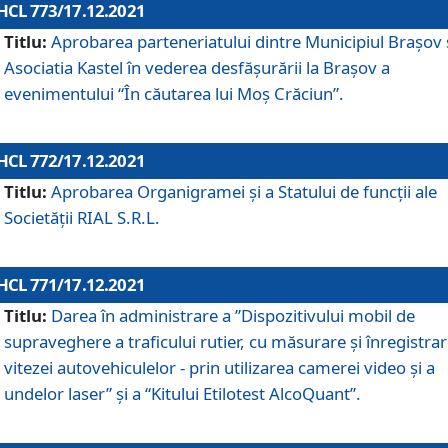
HCL 773/17.12.2021
Titlu:
Aprobarea parteneriatului dintre Municipiul Brașov 
Asociatia Kastel în vederea desfăşurării la Brașov a
evenimentului “În căutarea lui Moș Crăciun”.
HCL 772/17.12.2021
Titlu:
Aprobarea Organigramei şi a Statului de funcţii ale
Societăţii RIAL S.R.L.
HCL 771/17.12.2021
Titlu:
Darea în administrare a ”Dispozitivului mobil de
supraveghere a traficului rutier, cu măsurare și înregistrar
vitezei autovehiculelor - prin utilizarea camerei video și a
undelor laser” și a “Kitului Etilotest AlcoQuant”.