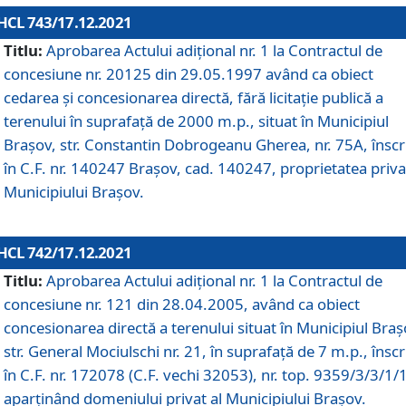
HCL 743/17.12.2021
Titlu:
Aprobarea Actului adiţional nr. 1 la Contractul de
concesiune nr. 20125 din 29.05.1997 având ca obiect
cedarea și concesionarea directă, fără licitație publică a
terenului în suprafață de 2000 m.p., situat în Municipiul
Brașov, str. Constantin Dobrogeanu Gherea, nr. 75A, înscr
în C.F. nr. 140247 Brașov, cad. 140247, proprietatea priva
Municipiului Brașov.
HCL 742/17.12.2021
Titlu:
Aprobarea Actului adiţional nr. 1 la Contractul de
concesiune nr. 121 din 28.04.2005, având ca obiect
concesionarea directă a terenului situat în Municipiul Braș
str. General Mociulschi nr. 21, în suprafață de 7 m.p., înscr
în C.F. nr. 172078 (C.F. vechi 32053), nr. top. 9359/3/3/1/
aparținând domeniului privat al Municipiului Brașov.