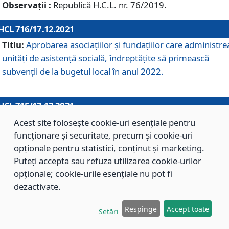
Observații :
Republică H.C.L. nr. 76/2019.
HCL 716/17.12.2021
Titlu:
Aprobarea asociaţiilor şi fundaţiilor care administre
unităţi de asistenţă socială, îndreptăţite să primească
subvenţii de la bugetul local în anul 2022.
HCL 715/17.12.2021
Titlu:
Aprobarea Planului de acţiuni sau lucrări de interes
Acest site folosește cookie-uri esențiale pentru
local pentru anul 2022.
funcționare și securitate, precum și cookie-uri
opționale pentru statistici, conținut și marketing.
Puteți accepta sau refuza utilizarea cookie-urilor
HCL 714/17.12.2021
opționale; cookie-urile esențiale nu pot fi
Titlu:
Modificarea Anexei la H.C.L. nr. 709/2020 privind
dezactivate.
aprobarea Regulamentului de Organizare şi Funcţionare a
Respinge
Accept toate
Direcţiei de Asistenţă Socială Braşov.
Setări