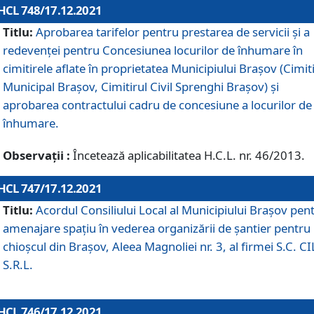
HCL 748/17.12.2021
Titlu:
Aprobarea tarifelor pentru prestarea de servicii şi a
redevenţei pentru Concesiunea locurilor de înhumare în
cimitirele aflate în proprietatea Municipiului Braşov (Cimit
Municipal Braşov, Cimitirul Civil Sprenghi Braşov) şi
aprobarea contractului cadru de concesiune a locurilor de
înhumare.
Observații :
Încetează aplicabilitatea H.C.L. nr. 46/2013.
HCL 747/17.12.2021
Titlu:
Acordul Consiliului Local al Municipiului Braşov pen
amenajare spațiu în vederea organizării de șantier pentru
chioșcul din Brașov, Aleea Magnoliei nr. 3, al firmei S.C. C
S.R.L.
HCL 746/17.12.2021