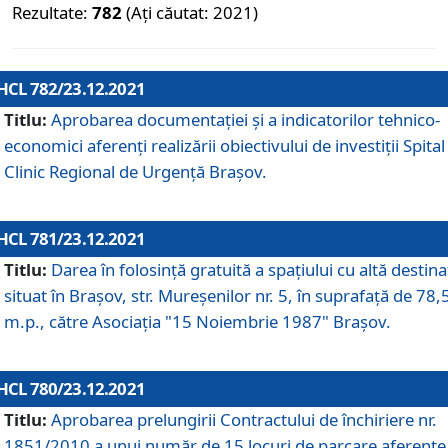
Rezultate:
782
(Ați căutat: 2021)
HCL 782/23.12.2021
Titlu:
Aprobarea documentației și a indicatorilor tehnico-
economici aferenți realizării obiectivului de investiții Spital
Clinic Regional de Urgență Brașov.
HCL 781/23.12.2021
Titlu:
Darea în folosinţă gratuită a spaţiului cu altă destina
situat în Braşov, str. Mureşenilor nr. 5, în suprafaţă de 78,
m.p., către Asociaţia "15 Noiembrie 1987" Braşov.
HCL 780/23.12.2021
Titlu:
Aprobarea prelungirii Contractului de închiriere nr.
1851/2010 a unui număr de 15 locuri de parcare aferente