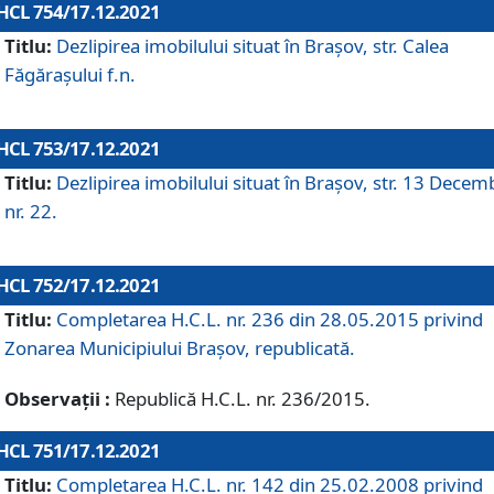
HCL 754/17.12.2021
Titlu:
Dezlipirea imobilului situat în Brașov, str. Calea
Făgărașului f.n.
HCL 753/17.12.2021
Titlu:
Dezlipirea imobilului situat în Brașov, str. 13 Decem
nr. 22.
HCL 752/17.12.2021
Titlu:
Completarea H.C.L. nr. 236 din 28.05.2015 privind
Zonarea Municipiului Braşov, republicată.
Observații :
Republică H.C.L. nr. 236/2015.
HCL 751/17.12.2021
Titlu:
Completarea H.C.L. nr. 142 din 25.02.2008 privind