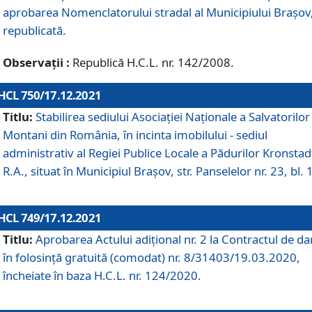
aprobarea Nomenclatorului stradal al Municipiului Braşov
republicată.
Observații :
Republică H.C.L. nr. 142/2008.
HCL 750/17.12.2021
Titlu:
Stabilirea sediului Asociației Naționale a Salvatorilor
Montani din România, în incinta imobilului - sediul
administrativ al Regiei Publice Locale a Pădurilor Kronstad
R.A., situat în Municipiul Braşov, str. Panselelor nr. 23, bl. 
HCL 749/17.12.2021
Titlu:
Aprobarea Actului adițional nr. 2 la Contractul de da
în folosință gratuită (comodat) nr. 8/31403/19.03.2020,
încheiate în baza H.C.L. nr. 124/2020.