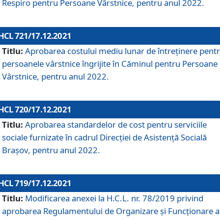
Respiro pentru Persoane Vârstnice, pentru anul 2022.
HCL 721/17.12.2021
Titlu:
Aprobarea costului mediu lunar de întreţinere pent
persoanele vârstnice îngrijite în Căminul pentru Persoane
Vârstnice, pentru anul 2022.
HCL 720/17.12.2021
Titlu:
Aprobarea standardelor de cost pentru serviciile
sociale furnizate în cadrul Direcției de Asistență Socială
Brașov, pentru anul 2022.
HCL 719/17.12.2021
Titlu:
Modificarea anexei la H.C.L. nr. 78/2019 privind
aprobarea Regulamentului de Organizare și Funcționare a