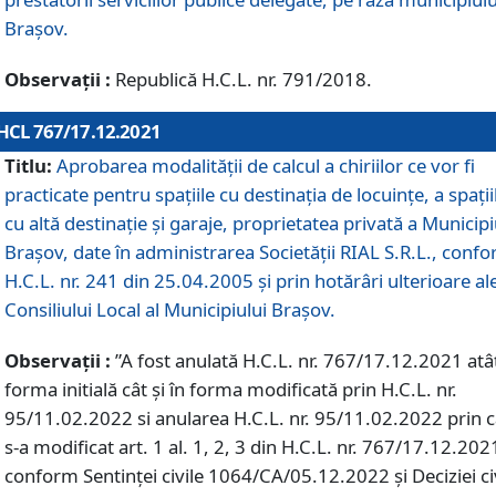
Braşov.
Observații :
Republică H.C.L. nr. 791/2018.
HCL 767/17.12.2021
Titlu:
Aprobarea modalității de calcul a chiriilor ce vor fi
practicate pentru spaţiile cu destinaţia de locuinţe, a spaţii
cu altă destinaţie şi garaje, proprietatea privată a Municipi
Braşov, date în administrarea Societăţii RIAL S.R.L., conf
H.C.L. nr. 241 din 25.04.2005 și prin hotărâri ulterioare al
Consiliului Local al Municipiului Braşov.
Observații :
”A fost anulată H.C.L. nr. 767/17.12.2021 atât
forma initială cât și în forma modificată prin H.C.L. nr.
95/11.02.2022 si anularea H.C.L. nr. 95/11.02.2022 prin 
s-a modificat art. 1 al. 1, 2, 3 din H.C.L. nr. 767/17.12.202
conform Sentinței civile 1064/CA/05.12.2022 și Deciziei ci