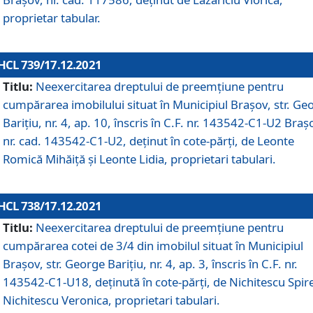
proprietar tabular.
HCL 739/17.12.2021
Titlu:
Neexercitarea dreptului de preemţiune pentru
cumpărarea imobilului situat în Municipiul Braşov, str. Ge
Barițiu, nr. 4, ap. 10, înscris în C.F. nr. 143542-C1-U2 Braș
nr. cad. 143542-C1-U2, deținut în cote-părți, de Leonte
Romică Mihăiță și Leonte Lidia, proprietari tabulari.
HCL 738/17.12.2021
Titlu:
Neexercitarea dreptului de preemţiune pentru
cumpărarea cotei de 3/4 din imobilul situat în Municipiul
Braşov, str. George Barițiu, nr. 4, ap. 3, înscris în C.F. nr.
143542-C1-U18, deținută în cote-părți, de Nichitescu Spire
Nichitescu Veronica, proprietari tabulari.