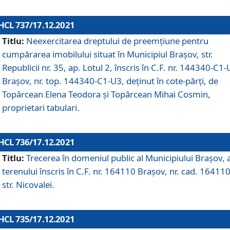
HCL 737/17.12.2021
Titlu:
Neexercitarea dreptului de preemţiune pentru
cumpărarea imobilului situat în Municipiul Braşov, str.
Republicii nr. 35, ap. Lotul 2, înscris în C.F. nr. 144340-C1
Brașov, nr. top. 144340-C1-U3, deținut în cote-părți, de
Topârcean Elena Teodora și Topârcean Mihai Cosmin,
proprietari tabulari.
HCL 736/17.12.2021
Titlu:
Trecerea în domeniul public al Municipiului Braşov, 
terenului înscris în C.F. nr. 164110 Brașov, nr. cad. 164110
str. Nicovalei.
HCL 735/17.12.2021