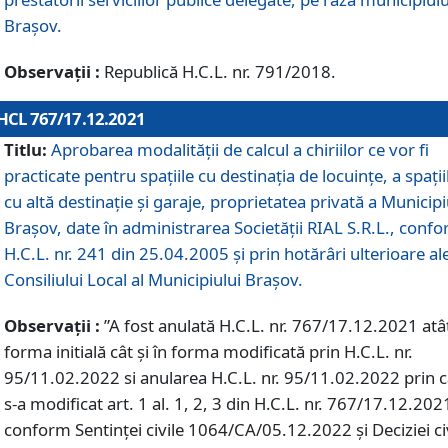
Braşov.
Observații :
Republică H.C.L. nr. 791/2018.
HCL 767/17.12.2021
Titlu:
Aprobarea modalității de calcul a chiriilor ce vor fi
practicate pentru spaţiile cu destinaţia de locuinţe, a spaţii
cu altă destinaţie şi garaje, proprietatea privată a Municipi
Braşov, date în administrarea Societăţii RIAL S.R.L., conf
H.C.L. nr. 241 din 25.04.2005 și prin hotărâri ulterioare al
Consiliului Local al Municipiului Braşov.
Observații :
”A fost anulată H.C.L. nr. 767/17.12.2021 atât
forma initială cât și în forma modificată prin H.C.L. nr.
95/11.02.2022 si anularea H.C.L. nr. 95/11.02.2022 prin 
s-a modificat art. 1 al. 1, 2, 3 din H.C.L. nr. 767/17.12.202
conform Sentinței civile 1064/CA/05.12.2022 și Deciziei ci