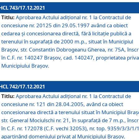
HCL 743/17.12.2021
Titlu:
Aprobarea Actului adiţional nr. 1 la Contractul de
concesiune nr. 20125 din 29.05.1997 având ca obiect
cedarea și concesionarea directă, fără licitație publică a
terenului în suprafață de 2000 m.p., situat în Municipiul
Brașov, str. Constantin Dobrogeanu Gherea, nr. 75A, înscr
în C.F. nr. 140247 Brașov, cad. 140247, proprietatea priva
Municipiului Brașov.
HCL 742/17.12.2021
Titlu:
Aprobarea Actului adiţional nr. 1 la Contractul de
concesiune nr. 121 din 28.04.2005, având ca obiect
concesionarea directă a terenului situat în Municipiul Braș
str. General Mociulschi nr. 21, în suprafață de 7 m.p., înscr
în C.F. nr. 172078 (C.F. vechi 32053), nr. top. 9359/3/3/1/
aparținând domeniului privat al Municipiului Brașov.