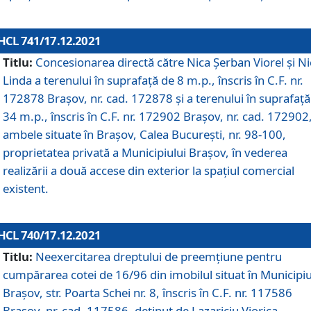
HCL 741/17.12.2021
Titlu:
Concesionarea directă către Nica Șerban Viorel și Ni
Linda a terenului în suprafață de 8 m.p., înscris în C.F. nr.
172878 Brașov, nr. cad. 172878 și a terenului în suprafață
34 m.p., înscris în C.F. nr. 172902 Brașov, nr. cad. 172902
ambele situate în Brașov, Calea București, nr. 98-100,
proprietatea privată a Municipiului Brașov, în vederea
realizării a două accese din exterior la spațiul comercial
existent.
HCL 740/17.12.2021
Titlu:
Neexercitarea dreptului de preemţiune pentru
cumpărarea cotei de 16/96 din imobilul situat în Municipiu
Braşov, str. Poarta Schei nr. 8, înscris în C.F. nr. 117586
Brașov, nr. cad. 117586, deținut de Lazariciu Viorica,