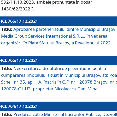
592/11.10.2023, ambele pronunțate în dosar
1430/62/2022 ”.
HCL 766/17.12.2021
Titlu:
Aprobarea parteneriatului dintre Municipiul Brașov 
Media Group Services International S.R.L., în vederea
organizării în Piața Sfatului Brașov, a Revelionului 2022.
HCL 765/17.12.2021
Titlu:
Neexercitarea dreptului de preemţiune pentru
cumpărarea imobilului situat în Municipiul Braşov, str. Poa
Schei, nr. 35, ap. 1 A, înscris în C.F. nr. 120078 Brașov, nr. 
120078-C1-U2, proprietar Nicolaescu Dani Mihai.
HCL 764/17.12.2021
Titlu:
Predarea către Ministerul Lucrărilor Publice, Dezvolt