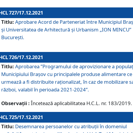
HCL 727/17.12.2021
Titlu:
Aprobare Acord de Parteneriat între Municipiul Bra
și Universitatea de Arhitectură și Urbanism „ION MINCU”
București.
HCL 726/17.12.2021
Titlu:
Aprobarea ”Programului de aprovizionare a populaț
Municipiului Braşov cu principalele produse alimentare ce
urmează a fi distribuite raționalizat, în caz de mobilizare s
război, valabil în perioada 2021-2024”.
Observații :
Încetează aplicabilitatea H.C.L. nr. 183/2019.
HCL 725/17.12.2021
Titlu:
Desemnarea persoanelor cu atribuții în domeniul