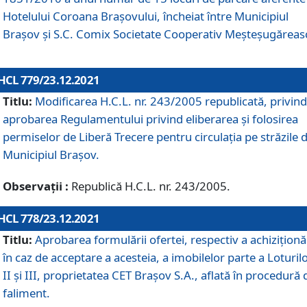
Hotelului Coroana Brașovului, încheiat între Municipiul
Braşov şi S.C. Comix Societate Cooperativ Meșteșugăreas
HCL 779/23.12.2021
Titlu:
Modificarea H.C.L. nr. 243/2005 republicată, privind
aprobarea Regulamentului privind eliberarea şi folosirea
permiselor de Liberă Trecere pentru circulația pe străzile 
Municipiul Braşov.
Observații :
Republică H.C.L. nr. 243/2005.
HCL 778/23.12.2021
Titlu:
Aprobarea formulării ofertei, respectiv a achiziționăr
în caz de acceptare a acesteia, a imobilelor parte a Loturilo
II și III, proprietatea CET Brașov S.A., aflată în procedură 
faliment.