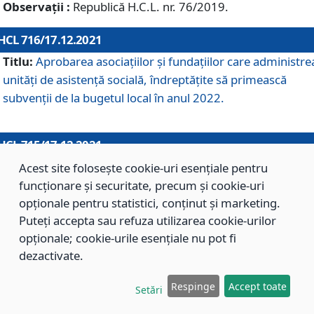
Observații :
Republică H.C.L. nr. 76/2019.
HCL 716/17.12.2021
Titlu:
Aprobarea asociaţiilor şi fundaţiilor care administre
unităţi de asistenţă socială, îndreptăţite să primească
subvenţii de la bugetul local în anul 2022.
HCL 715/17.12.2021
Titlu:
Aprobarea Planului de acţiuni sau lucrări de interes
Acest site folosește cookie-uri esențiale pentru
local pentru anul 2022.
funcționare și securitate, precum și cookie-uri
opționale pentru statistici, conținut și marketing.
Puteți accepta sau refuza utilizarea cookie-urilor
HCL 714/17.12.2021
opționale; cookie-urile esențiale nu pot fi
Titlu:
Modificarea Anexei la H.C.L. nr. 709/2020 privind
dezactivate.
aprobarea Regulamentului de Organizare şi Funcţionare a
Respinge
Accept toate
Direcţiei de Asistenţă Socială Braşov.
Setări