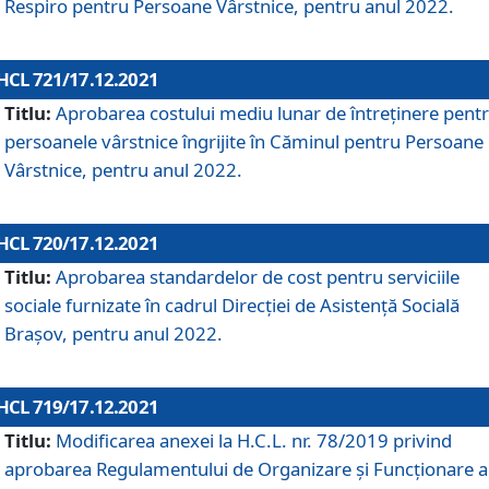
Respiro pentru Persoane Vârstnice, pentru anul 2022.
HCL 721/17.12.2021
Titlu:
Aprobarea costului mediu lunar de întreţinere pent
persoanele vârstnice îngrijite în Căminul pentru Persoane
Vârstnice, pentru anul 2022.
HCL 720/17.12.2021
Titlu:
Aprobarea standardelor de cost pentru serviciile
sociale furnizate în cadrul Direcției de Asistență Socială
Brașov, pentru anul 2022.
HCL 719/17.12.2021
Titlu:
Modificarea anexei la H.C.L. nr. 78/2019 privind
aprobarea Regulamentului de Organizare și Funcționare a