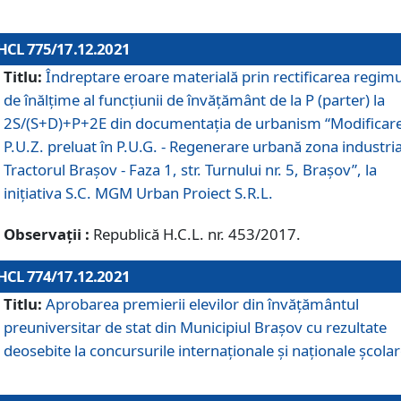
HCL 775/17.12.2021
Titlu:
Îndreptare eroare materială prin rectificarea regimu
de înălţime al funcţiunii de învăţământ de la P (parter) la
2S/(S+D)+P+2E din documentaţia de urbanism “Modificar
P.U.Z. preluat în P.U.G. - Regenerare urbană zona industria
Tractorul Braşov - Faza 1, str. Turnului nr. 5, Braşov”, la
iniţiativa S.C. MGM Urban Proiect S.R.L.
Observații :
Republică H.C.L. nr. 453/2017.
HCL 774/17.12.2021
Titlu:
Aprobarea premierii elevilor din învățământul
preuniversitar de stat din Municipiul Brașov cu rezultate
deosebite la concursurile internaționale și naționale școlar