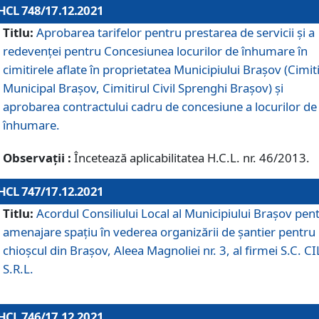
HCL 748/17.12.2021
Titlu:
Aprobarea tarifelor pentru prestarea de servicii şi a
redevenţei pentru Concesiunea locurilor de înhumare în
cimitirele aflate în proprietatea Municipiului Braşov (Cimit
Municipal Braşov, Cimitirul Civil Sprenghi Braşov) şi
aprobarea contractului cadru de concesiune a locurilor de
înhumare.
Observații :
Încetează aplicabilitatea H.C.L. nr. 46/2013.
HCL 747/17.12.2021
Titlu:
Acordul Consiliului Local al Municipiului Braşov pen
amenajare spațiu în vederea organizării de șantier pentru
chioșcul din Brașov, Aleea Magnoliei nr. 3, al firmei S.C. C
S.R.L.
HCL 746/17.12.2021