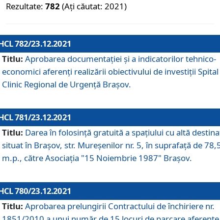
Rezultate:
782
(Ați căutat: 2021)
HCL 782/23.12.2021
Titlu:
Aprobarea documentației și a indicatorilor tehnico-
economici aferenți realizării obiectivului de investiții Spital
Clinic Regional de Urgență Brașov.
HCL 781/23.12.2021
Titlu:
Darea în folosinţă gratuită a spaţiului cu altă destina
situat în Braşov, str. Mureşenilor nr. 5, în suprafaţă de 78,
m.p., către Asociaţia "15 Noiembrie 1987" Braşov.
HCL 780/23.12.2021
Titlu:
Aprobarea prelungirii Contractului de închiriere nr.
1851/2010 a unui număr de 15 locuri de parcare aferente