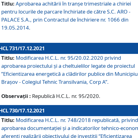
Titlu:
Aprobarea achitării în tranșe trimestriale a chiriei
pentru locurile de parcare închiriate de către S.C. ARO -
PALACE S.A., prin Contractul de închiriere nr. 1066 din
19.05.2014.
HCL 731/17.12.2021
Titlu:
Modificarea H.C.L. nr. 95/20.02.2020 privind
aprobarea proiectului și a cheltuielilor legate de proiectul
”Eficientizarea energetică a clădirilor publice din Municipiu
Brașov - Colegiul Tehnic Transilvania, Corp A”.
Observații :
Republică H.C.L. nr. 95/2020.
HCL 730/17.12.2021
Titlu:
Modificarea H.C.L. nr. 748/2018 republicată, privind
aprobarea documentației și a indicatorilor tehnico-econom
aferenți realizării obiectivului de investiții “Eficientizarea