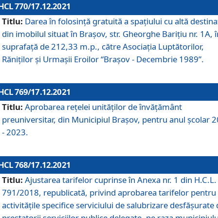
HCL 770/17.12.2021
Titlu:
Darea în folosinţă gratuită a spaţiului cu altă destina
din imobilul situat în Braşov, str. Gheorghe Bariţiu nr. 1A, î
suprafaţă de 212,33 m.p., către Asociaţia Luptătorilor,
Răniţilor şi Urmaşii Eroilor “Braşov - Decembrie 1989”.
HCL 769/17.12.2021
Titlu:
Aprobarea reţelei unităţilor de învăţământ
preuniversitar, din Municipiul Braşov, pentru anul şcolar 
- 2023.
HCL 768/17.12.2021
Titlu:
Ajustarea tarifelor cuprinse în Anexa nr. 1 din H.C.L. 
791/2018, republicată, privind aprobarea tarifelor pentru
activităţile specifice serviciului de salubrizare desfăşurate
prestatorii serviciilor publice delegate, pe raza municipiulu