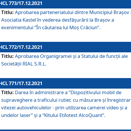
HCL 773/17.12.2021
Titlu:
Aprobarea parteneriatului dintre Municipiul Brașov 
Asociatia Kastel în vederea desfăşurării la Brașov a
evenimentului “În căutarea lui Moș Crăciun”.
HCL 772/17.12.2021
Titlu:
Aprobarea Organigramei şi a Statului de funcţii ale
Societăţii RIAL S.R.L.
HCL 771/17.12.2021
Titlu:
Darea în administrare a ”Dispozitivului mobil de
supraveghere a traficului rutier, cu măsurare și înregistrar
vitezei autovehiculelor - prin utilizarea camerei video și a
undelor laser” și a “Kitului Etilotest AlcoQuant”.