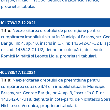
proprietar tabular.
HCL 739/17.12.2021
Titlu:
Neexercitarea dreptului de preemţiune pentru
cumpărarea imobilului situat în Municipiul Braşov, str. Ge
Barițiu, nr. 4, ap. 10, înscris în C.F. nr. 143542-C1-U2 Braș
nr. cad. 143542-C1-U2, deținut în cote-părți, de Leonte
Romică Mihăiță și Leonte Lidia, proprietari tabulari.
HCL 738/17.12.2021
Titlu:
Neexercitarea dreptului de preemţiune pentru
cumpărarea cotei de 3/4 din imobilul situat în Municipiul
Braşov, str. George Barițiu, nr. 4, ap. 3, înscris în C.F. nr.
143542-C1-U18, deținută în cote-părți, de Nichitescu Spire
Nichitescu Veronica, proprietari tabulari.