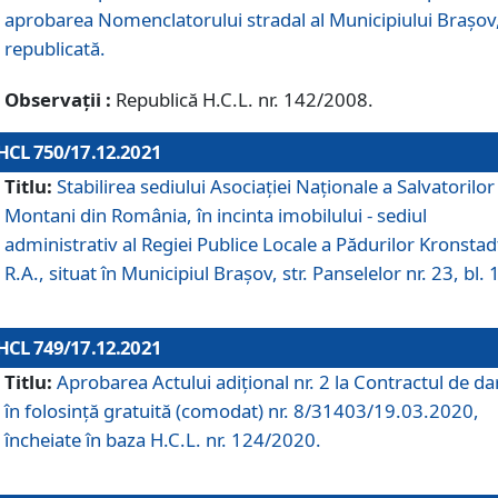
aprobarea Nomenclatorului stradal al Municipiului Braşov
republicată.
Observații :
Republică H.C.L. nr. 142/2008.
HCL 750/17.12.2021
Titlu:
Stabilirea sediului Asociației Naționale a Salvatorilor
Montani din România, în incinta imobilului - sediul
administrativ al Regiei Publice Locale a Pădurilor Kronstad
R.A., situat în Municipiul Braşov, str. Panselelor nr. 23, bl. 
HCL 749/17.12.2021
Titlu:
Aprobarea Actului adițional nr. 2 la Contractul de da
în folosință gratuită (comodat) nr. 8/31403/19.03.2020,
încheiate în baza H.C.L. nr. 124/2020.