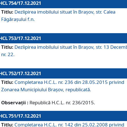
HCL 754/17.12.2021
Titlu:
Dezlipirea imobilului situat în Brașov, str. Calea
Făgărașului f.n.
HCL 753/17.12.2021
Titlu:
Dezlipirea imobilului situat în Brașov, str. 13 Decem
nr. 22.
HCL 752/17.12.2021
Titlu:
Completarea H.C.L. nr. 236 din 28.05.2015 privind
Zonarea Municipiului Braşov, republicată.
Observații :
Republică H.C.L. nr. 236/2015.
HCL 751/17.12.2021
Titlu:
Completarea H.C.L. nr. 142 din 25.02.2008 privind