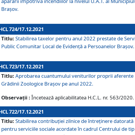
apărării împotriva incendiilor la nivelul U.A.T. al Municipiul
Brașov.
HCL 724/17.12.2021
Titlu:
Stabilirea taxelor pentru anul 2022 prestate de Servi
Public Comunitar Local de Evidență a Persoanelor Braşov.
HCL 723/17.12.2021
Titlu:
Aprobarea cuantumului veniturilor proprii aferente
Grădinii Zoologice Braşov pe anul 2022.
Observații :
Încetează aplicabilitatea H.C.L. nr. 563/2020.
HCL 722/17.12.2021
Titlu:
Stabilirea contribuţiei zilnice de întreținere datorată
pentru serviciile sociale acordate în cadrul Centrului de tip