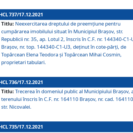
HCL 737/17.12.2021
Titlu:
Neexercitarea dreptului de preemţiune pentru
cumpărarea imobilului situat în Municipiul Braşov, str.
Republicii nr. 35, ap. Lotul 2, înscris în C.F. nr. 144340-C1
Brașov, nr. top. 144340-C1-U3, deținut în cote-părți, de
Topârcean Elena Teodora și Topârcean Mihai Cosmin,
proprietari tabulari.
HCL 736/17.12.2021
Titlu:
Trecerea în domeniul public al Municipiului Braşov, 
terenului înscris în C.F. nr. 164110 Brașov, nr. cad. 164110
str. Nicovalei.
HCL 735/17.12.2021