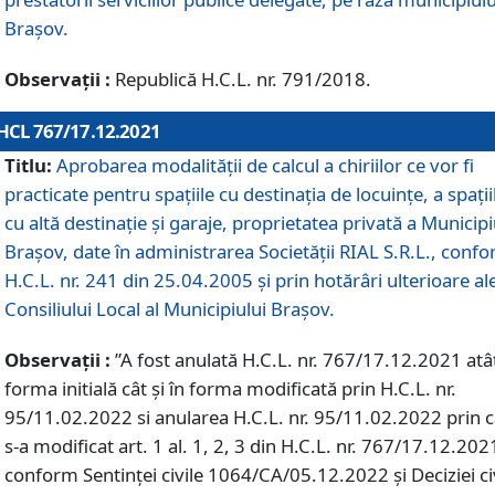
Braşov.
Observații :
Republică H.C.L. nr. 791/2018.
HCL 767/17.12.2021
Titlu:
Aprobarea modalității de calcul a chiriilor ce vor fi
practicate pentru spaţiile cu destinaţia de locuinţe, a spaţii
cu altă destinaţie şi garaje, proprietatea privată a Municipi
Braşov, date în administrarea Societăţii RIAL S.R.L., conf
H.C.L. nr. 241 din 25.04.2005 și prin hotărâri ulterioare al
Consiliului Local al Municipiului Braşov.
Observații :
”A fost anulată H.C.L. nr. 767/17.12.2021 atât
forma initială cât și în forma modificată prin H.C.L. nr.
95/11.02.2022 si anularea H.C.L. nr. 95/11.02.2022 prin 
s-a modificat art. 1 al. 1, 2, 3 din H.C.L. nr. 767/17.12.202
conform Sentinței civile 1064/CA/05.12.2022 și Deciziei ci