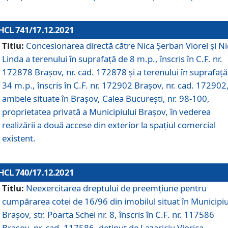
HCL 741/17.12.2021
Titlu:
Concesionarea directă către Nica Șerban Viorel și Ni
Linda a terenului în suprafață de 8 m.p., înscris în C.F. nr.
172878 Brașov, nr. cad. 172878 și a terenului în suprafață
34 m.p., înscris în C.F. nr. 172902 Brașov, nr. cad. 172902
ambele situate în Brașov, Calea București, nr. 98-100,
proprietatea privată a Municipiului Brașov, în vederea
realizării a două accese din exterior la spațiul comercial
existent.
HCL 740/17.12.2021
Titlu:
Neexercitarea dreptului de preemţiune pentru
cumpărarea cotei de 16/96 din imobilul situat în Municipiu
Braşov, str. Poarta Schei nr. 8, înscris în C.F. nr. 117586
Brașov, nr. cad. 117586, deținut de Lazariciu Viorica,