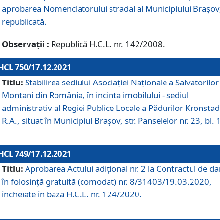
aprobarea Nomenclatorului stradal al Municipiului Braşov
republicată.
Observații :
Republică H.C.L. nr. 142/2008.
HCL 750/17.12.2021
Titlu:
Stabilirea sediului Asociației Naționale a Salvatorilor
Montani din România, în incinta imobilului - sediul
administrativ al Regiei Publice Locale a Pădurilor Kronstad
R.A., situat în Municipiul Braşov, str. Panselelor nr. 23, bl. 
HCL 749/17.12.2021
Titlu:
Aprobarea Actului adițional nr. 2 la Contractul de da
în folosință gratuită (comodat) nr. 8/31403/19.03.2020,
încheiate în baza H.C.L. nr. 124/2020.