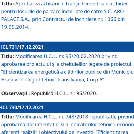
Titlu:
Aprobarea achitării în tranșe trimestriale a chiriei
pentru locurile de parcare închiriate de către S.C. ARO -
PALACE S.A., prin Contractul de închiriere nr. 1066 din
19.05.2014.
HCL 731/17.12.2021
Titlu:
Modificarea H.C.L. nr. 95/20.02.2020 privind
aprobarea proiectului și a cheltuielilor legate de proiectul
”Eficientizarea energetică a clădirilor publice din Municipiu
Brașov - Colegiul Tehnic Transilvania, Corp A”.
Observații :
Republică H.C.L. nr. 95/2020.
HCL 730/17.12.2021
Titlu:
Modificarea H.C.L. nr. 748/2018 republicată, privind
aprobarea documentației și a indicatorilor tehnico-econom
aferenți realizării obiectivului de investiții “Eficientizarea