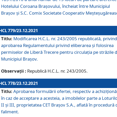
Hotelului Coroana Brașovului, încheiat între Municipiul
Braşov şi S.C. Comix Societate Cooperativ Meșteșugăreas
HCL 779/23.12.2021
Titlu:
Modificarea H.C.L. nr. 243/2005 republicată, privind
aprobarea Regulamentului privind eliberarea şi folosirea
permiselor de Liberă Trecere pentru circulația pe străzile 
Municipiul Braşov.
Observații :
Republică H.C.L. nr. 243/2005.
HCL 778/23.12.2021
Titlu:
Aprobarea formulării ofertei, respectiv a achiziționăr
în caz de acceptare a acesteia, a imobilelor parte a Loturilo
II și III, proprietatea CET Brașov S.A., aflată în procedură 
faliment.