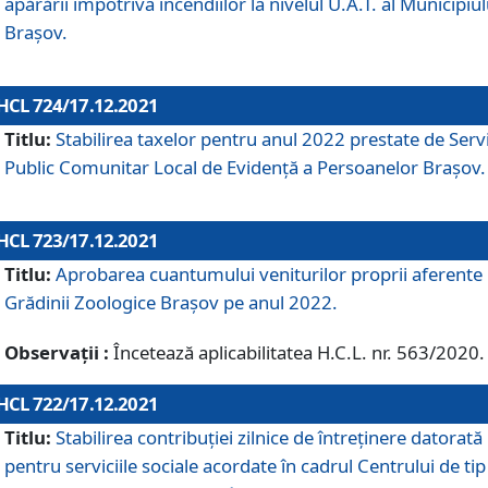
apărării împotriva incendiilor la nivelul U.A.T. al Municipiul
Brașov.
HCL 724/17.12.2021
Titlu:
Stabilirea taxelor pentru anul 2022 prestate de Servi
Public Comunitar Local de Evidență a Persoanelor Braşov.
HCL 723/17.12.2021
Titlu:
Aprobarea cuantumului veniturilor proprii aferente
Grădinii Zoologice Braşov pe anul 2022.
Observații :
Încetează aplicabilitatea H.C.L. nr. 563/2020.
HCL 722/17.12.2021
Titlu:
Stabilirea contribuţiei zilnice de întreținere datorată
pentru serviciile sociale acordate în cadrul Centrului de tip