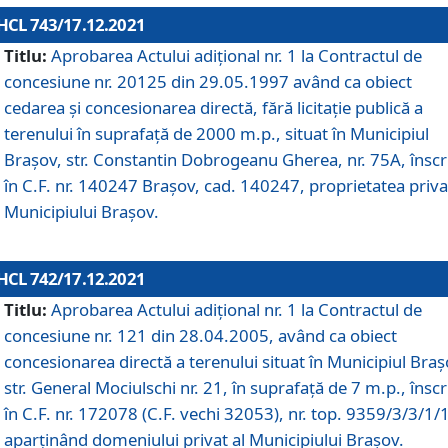
HCL 743/17.12.2021
Titlu:
Aprobarea Actului adiţional nr. 1 la Contractul de
concesiune nr. 20125 din 29.05.1997 având ca obiect
cedarea și concesionarea directă, fără licitație publică a
terenului în suprafață de 2000 m.p., situat în Municipiul
Brașov, str. Constantin Dobrogeanu Gherea, nr. 75A, înscr
în C.F. nr. 140247 Brașov, cad. 140247, proprietatea priva
Municipiului Brașov.
HCL 742/17.12.2021
Titlu:
Aprobarea Actului adiţional nr. 1 la Contractul de
concesiune nr. 121 din 28.04.2005, având ca obiect
concesionarea directă a terenului situat în Municipiul Braș
str. General Mociulschi nr. 21, în suprafață de 7 m.p., înscr
în C.F. nr. 172078 (C.F. vechi 32053), nr. top. 9359/3/3/1/
aparținând domeniului privat al Municipiului Brașov.