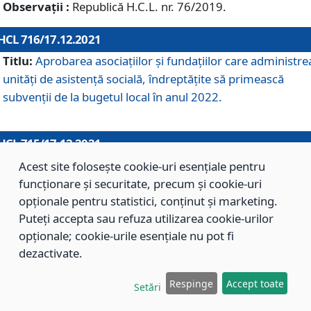
Observații :
Republică H.C.L. nr. 76/2019.
HCL 716/17.12.2021
Titlu:
Aprobarea asociaţiilor şi fundaţiilor care administre
unităţi de asistenţă socială, îndreptăţite să primească
subvenţii de la bugetul local în anul 2022.
HCL 715/17.12.2021
Titlu:
Aprobarea Planului de acţiuni sau lucrări de interes
Acest site folosește cookie-uri esențiale pentru
local pentru anul 2022.
funcționare și securitate, precum și cookie-uri
opționale pentru statistici, conținut și marketing.
Puteți accepta sau refuza utilizarea cookie-urilor
HCL 714/17.12.2021
opționale; cookie-urile esențiale nu pot fi
Titlu:
Modificarea Anexei la H.C.L. nr. 709/2020 privind
dezactivate.
aprobarea Regulamentului de Organizare şi Funcţionare a
Respinge
Accept toate
Direcţiei de Asistenţă Socială Braşov.
Setări