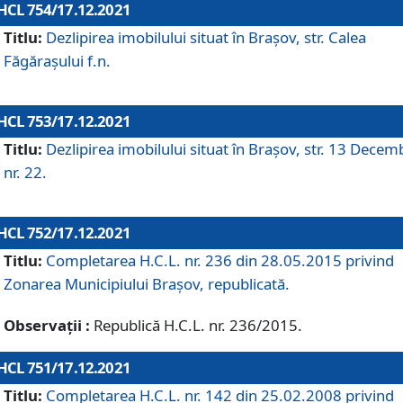
HCL 754/17.12.2021
Titlu:
Dezlipirea imobilului situat în Brașov, str. Calea
Făgărașului f.n.
HCL 753/17.12.2021
Titlu:
Dezlipirea imobilului situat în Brașov, str. 13 Decem
nr. 22.
HCL 752/17.12.2021
Titlu:
Completarea H.C.L. nr. 236 din 28.05.2015 privind
Zonarea Municipiului Braşov, republicată.
Observații :
Republică H.C.L. nr. 236/2015.
HCL 751/17.12.2021
Titlu:
Completarea H.C.L. nr. 142 din 25.02.2008 privind