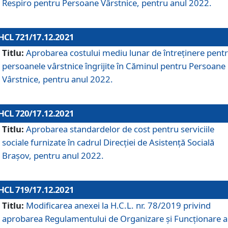
Respiro pentru Persoane Vârstnice, pentru anul 2022.
HCL 721/17.12.2021
Titlu:
Aprobarea costului mediu lunar de întreţinere pent
persoanele vârstnice îngrijite în Căminul pentru Persoane
Vârstnice, pentru anul 2022.
HCL 720/17.12.2021
Titlu:
Aprobarea standardelor de cost pentru serviciile
sociale furnizate în cadrul Direcției de Asistență Socială
Brașov, pentru anul 2022.
HCL 719/17.12.2021
Titlu:
Modificarea anexei la H.C.L. nr. 78/2019 privind
aprobarea Regulamentului de Organizare și Funcționare a