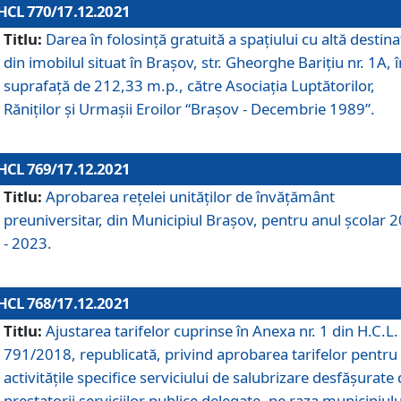
HCL 770/17.12.2021
Titlu:
Darea în folosinţă gratuită a spaţiului cu altă destina
din imobilul situat în Braşov, str. Gheorghe Bariţiu nr. 1A, î
suprafaţă de 212,33 m.p., către Asociaţia Luptătorilor,
Răniţilor şi Urmaşii Eroilor “Braşov - Decembrie 1989”.
HCL 769/17.12.2021
Titlu:
Aprobarea reţelei unităţilor de învăţământ
preuniversitar, din Municipiul Braşov, pentru anul şcolar 
- 2023.
HCL 768/17.12.2021
Titlu:
Ajustarea tarifelor cuprinse în Anexa nr. 1 din H.C.L. 
791/2018, republicată, privind aprobarea tarifelor pentru
activităţile specifice serviciului de salubrizare desfăşurate
prestatorii serviciilor publice delegate, pe raza municipiulu