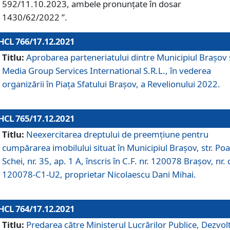
592/11.10.2023, ambele pronunțate în dosar
1430/62/2022 ”.
HCL 766/17.12.2021
Titlu:
Aprobarea parteneriatului dintre Municipiul Brașov 
Media Group Services International S.R.L., în vederea
organizării în Piața Sfatului Brașov, a Revelionului 2022.
HCL 765/17.12.2021
Titlu:
Neexercitarea dreptului de preemţiune pentru
cumpărarea imobilului situat în Municipiul Braşov, str. Poa
Schei, nr. 35, ap. 1 A, înscris în C.F. nr. 120078 Brașov, nr. 
120078-C1-U2, proprietar Nicolaescu Dani Mihai.
HCL 764/17.12.2021
Titlu:
Predarea către Ministerul Lucrărilor Publice, Dezvolt