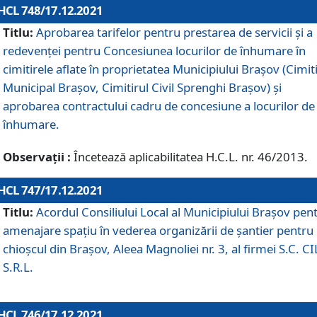
HCL 748/17.12.2021
Titlu:
Aprobarea tarifelor pentru prestarea de servicii şi a
redevenţei pentru Concesiunea locurilor de înhumare în
cimitirele aflate în proprietatea Municipiului Braşov (Cimit
Municipal Braşov, Cimitirul Civil Sprenghi Braşov) şi
aprobarea contractului cadru de concesiune a locurilor de
înhumare.
Observații :
Încetează aplicabilitatea H.C.L. nr. 46/2013.
HCL 747/17.12.2021
Titlu:
Acordul Consiliului Local al Municipiului Braşov pen
amenajare spațiu în vederea organizării de șantier pentru
chioșcul din Brașov, Aleea Magnoliei nr. 3, al firmei S.C. C
S.R.L.
HCL 746/17.12.2021