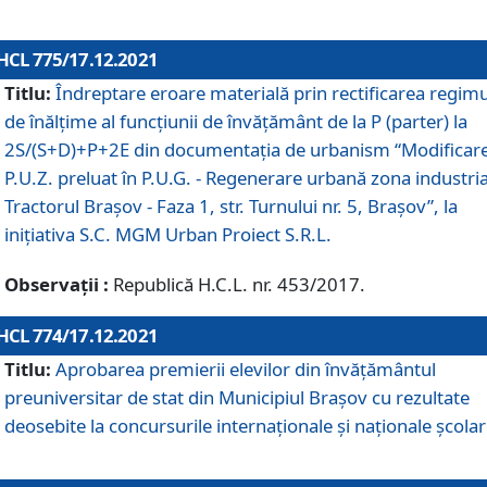
HCL 775/17.12.2021
Titlu:
Îndreptare eroare materială prin rectificarea regimu
de înălţime al funcţiunii de învăţământ de la P (parter) la
2S/(S+D)+P+2E din documentaţia de urbanism “Modificar
P.U.Z. preluat în P.U.G. - Regenerare urbană zona industria
Tractorul Braşov - Faza 1, str. Turnului nr. 5, Braşov”, la
iniţiativa S.C. MGM Urban Proiect S.R.L.
Observații :
Republică H.C.L. nr. 453/2017.
HCL 774/17.12.2021
Titlu:
Aprobarea premierii elevilor din învățământul
preuniversitar de stat din Municipiul Brașov cu rezultate
deosebite la concursurile internaționale și naționale școlar