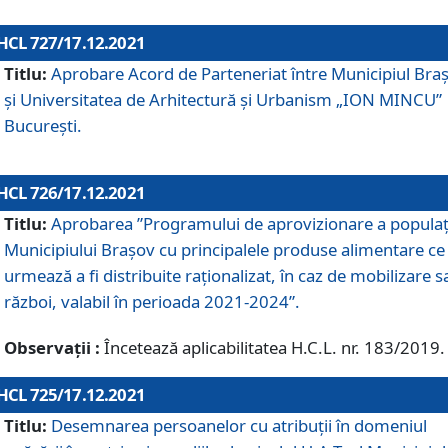
HCL 727/17.12.2021
Titlu:
Aprobare Acord de Parteneriat între Municipiul Bra
și Universitatea de Arhitectură și Urbanism „ION MINCU”
București.
HCL 726/17.12.2021
Titlu:
Aprobarea ”Programului de aprovizionare a populaț
Municipiului Braşov cu principalele produse alimentare ce
urmează a fi distribuite raționalizat, în caz de mobilizare s
război, valabil în perioada 2021-2024”.
Observații :
Încetează aplicabilitatea H.C.L. nr. 183/2019.
HCL 725/17.12.2021
Titlu:
Desemnarea persoanelor cu atribuții în domeniul