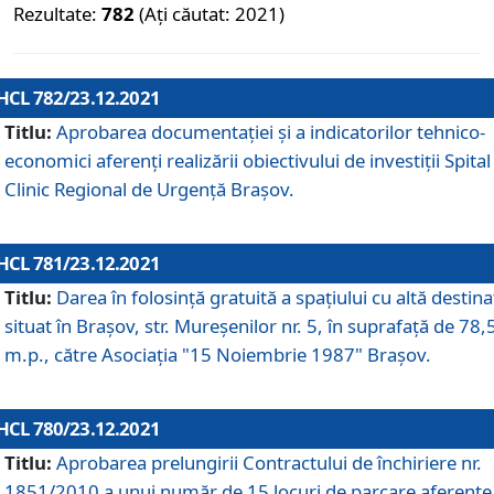
Rezultate:
782
(Ați căutat: 2021)
HCL 782/23.12.2021
Titlu:
Aprobarea documentației și a indicatorilor tehnico-
economici aferenți realizării obiectivului de investiții Spital
Clinic Regional de Urgență Brașov.
HCL 781/23.12.2021
Titlu:
Darea în folosinţă gratuită a spaţiului cu altă destina
situat în Braşov, str. Mureşenilor nr. 5, în suprafaţă de 78,
m.p., către Asociaţia "15 Noiembrie 1987" Braşov.
HCL 780/23.12.2021
Titlu:
Aprobarea prelungirii Contractului de închiriere nr.
1851/2010 a unui număr de 15 locuri de parcare aferente