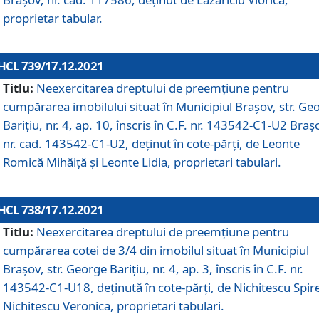
proprietar tabular.
HCL 739/17.12.2021
Titlu:
Neexercitarea dreptului de preemţiune pentru
cumpărarea imobilului situat în Municipiul Braşov, str. Ge
Barițiu, nr. 4, ap. 10, înscris în C.F. nr. 143542-C1-U2 Braș
nr. cad. 143542-C1-U2, deținut în cote-părți, de Leonte
Romică Mihăiță și Leonte Lidia, proprietari tabulari.
HCL 738/17.12.2021
Titlu:
Neexercitarea dreptului de preemţiune pentru
cumpărarea cotei de 3/4 din imobilul situat în Municipiul
Braşov, str. George Barițiu, nr. 4, ap. 3, înscris în C.F. nr.
143542-C1-U18, deținută în cote-părți, de Nichitescu Spire
Nichitescu Veronica, proprietari tabulari.