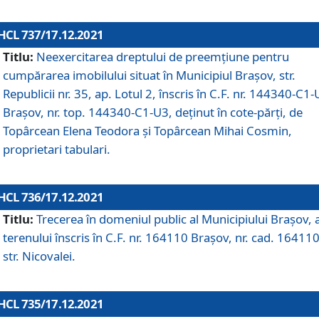
HCL 737/17.12.2021
Titlu:
Neexercitarea dreptului de preemţiune pentru
cumpărarea imobilului situat în Municipiul Braşov, str.
Republicii nr. 35, ap. Lotul 2, înscris în C.F. nr. 144340-C1
Brașov, nr. top. 144340-C1-U3, deținut în cote-părți, de
Topârcean Elena Teodora și Topârcean Mihai Cosmin,
proprietari tabulari.
HCL 736/17.12.2021
Titlu:
Trecerea în domeniul public al Municipiului Braşov, 
terenului înscris în C.F. nr. 164110 Brașov, nr. cad. 164110
str. Nicovalei.
HCL 735/17.12.2021