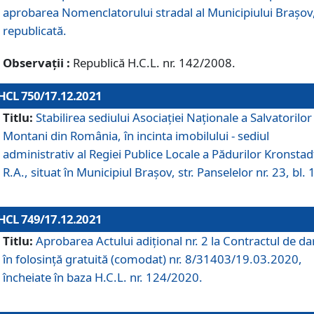
aprobarea Nomenclatorului stradal al Municipiului Braşov
republicată.
Observații :
Republică H.C.L. nr. 142/2008.
HCL 750/17.12.2021
Titlu:
Stabilirea sediului Asociației Naționale a Salvatorilor
Montani din România, în incinta imobilului - sediul
administrativ al Regiei Publice Locale a Pădurilor Kronstad
R.A., situat în Municipiul Braşov, str. Panselelor nr. 23, bl. 
HCL 749/17.12.2021
Titlu:
Aprobarea Actului adițional nr. 2 la Contractul de da
în folosință gratuită (comodat) nr. 8/31403/19.03.2020,
încheiate în baza H.C.L. nr. 124/2020.