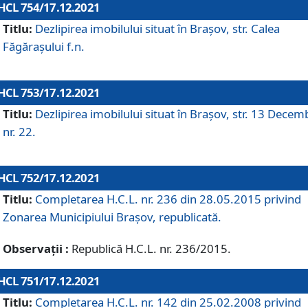
HCL 754/17.12.2021
Titlu:
Dezlipirea imobilului situat în Brașov, str. Calea
Făgărașului f.n.
HCL 753/17.12.2021
Titlu:
Dezlipirea imobilului situat în Brașov, str. 13 Decem
nr. 22.
HCL 752/17.12.2021
Titlu:
Completarea H.C.L. nr. 236 din 28.05.2015 privind
Zonarea Municipiului Braşov, republicată.
Observații :
Republică H.C.L. nr. 236/2015.
HCL 751/17.12.2021
Titlu:
Completarea H.C.L. nr. 142 din 25.02.2008 privind