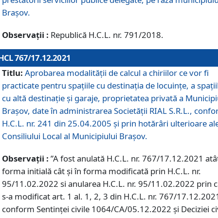
Braşov.
Observații :
Republică H.C.L. nr. 791/2018.
HCL 767/17.12.2021
Titlu:
Aprobarea modalității de calcul a chiriilor ce vor fi
practicate pentru spaţiile cu destinaţia de locuinţe, a spaţii
cu altă destinaţie şi garaje, proprietatea privată a Municipi
Braşov, date în administrarea Societăţii RIAL S.R.L., conf
H.C.L. nr. 241 din 25.04.2005 și prin hotărâri ulterioare al
Consiliului Local al Municipiului Braşov.
Observații :
”A fost anulată H.C.L. nr. 767/17.12.2021 atât
forma initială cât și în forma modificată prin H.C.L. nr.
95/11.02.2022 si anularea H.C.L. nr. 95/11.02.2022 prin 
s-a modificat art. 1 al. 1, 2, 3 din H.C.L. nr. 767/17.12.202
conform Sentinței civile 1064/CA/05.12.2022 și Deciziei ci