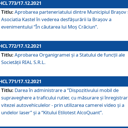
HCL 773/17.12.2021
Titlu:
Aprobarea parteneriatului dintre Municipiul Brașov 
Asociatia Kastel în vederea desfăşurării la Brașov a
evenimentului “În căutarea lui Moș Crăciun”.
HCL 772/17.12.2021
Titlu:
Aprobarea Organigramei şi a Statului de funcţii ale
Societăţii RIAL S.R.L.
HCL 771/17.12.2021
Titlu:
Darea în administrare a ”Dispozitivului mobil de
supraveghere a traficului rutier, cu măsurare și înregistrar
vitezei autovehiculelor - prin utilizarea camerei video și a
undelor laser” și a “Kitului Etilotest AlcoQuant”.