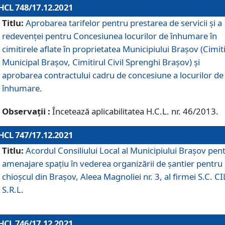
HCL 748/17.12.2021
Titlu:
Aprobarea tarifelor pentru prestarea de servicii şi a
redevenţei pentru Concesiunea locurilor de înhumare în
cimitirele aflate în proprietatea Municipiului Braşov (Cimit
Municipal Braşov, Cimitirul Civil Sprenghi Braşov) şi
aprobarea contractului cadru de concesiune a locurilor de
înhumare.
Observații :
Încetează aplicabilitatea H.C.L. nr. 46/2013.
HCL 747/17.12.2021
Titlu:
Acordul Consiliului Local al Municipiului Braşov pen
amenajare spațiu în vederea organizării de șantier pentru
chioșcul din Brașov, Aleea Magnoliei nr. 3, al firmei S.C. C
S.R.L.
HCL 746/17.12.2021