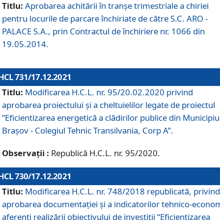
Titlu:
Aprobarea achitării în tranșe trimestriale a chiriei
pentru locurile de parcare închiriate de către S.C. ARO -
PALACE S.A., prin Contractul de închiriere nr. 1066 din
19.05.2014.
HCL 731/17.12.2021
Titlu:
Modificarea H.C.L. nr. 95/20.02.2020 privind
aprobarea proiectului și a cheltuielilor legate de proiectul
”Eficientizarea energetică a clădirilor publice din Municipiu
Brașov - Colegiul Tehnic Transilvania, Corp A”.
Observații :
Republică H.C.L. nr. 95/2020.
HCL 730/17.12.2021
Titlu:
Modificarea H.C.L. nr. 748/2018 republicată, privind
aprobarea documentației și a indicatorilor tehnico-econom
aferenți realizării obiectivului de investiții “Eficientizarea