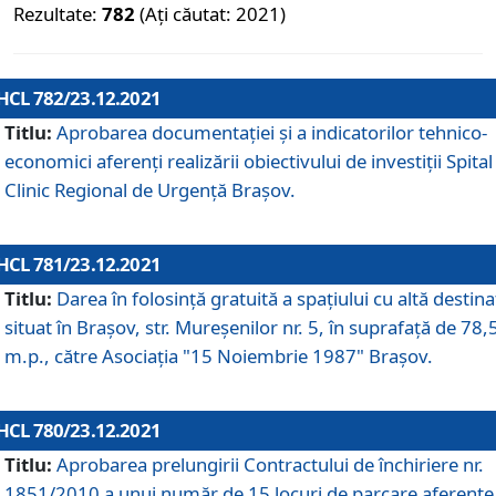
Rezultate:
782
(Ați căutat: 2021)
HCL 782/23.12.2021
Titlu:
Aprobarea documentației și a indicatorilor tehnico-
economici aferenți realizării obiectivului de investiții Spital
Clinic Regional de Urgență Brașov.
HCL 781/23.12.2021
Titlu:
Darea în folosinţă gratuită a spaţiului cu altă destina
situat în Braşov, str. Mureşenilor nr. 5, în suprafaţă de 78,
m.p., către Asociaţia "15 Noiembrie 1987" Braşov.
HCL 780/23.12.2021
Titlu:
Aprobarea prelungirii Contractului de închiriere nr.
1851/2010 a unui număr de 15 locuri de parcare aferente