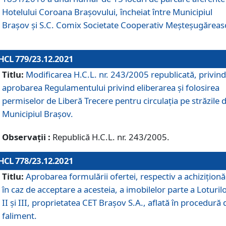
Hotelului Coroana Brașovului, încheiat între Municipiul
Braşov şi S.C. Comix Societate Cooperativ Meșteșugăreas
HCL 779/23.12.2021
Titlu:
Modificarea H.C.L. nr. 243/2005 republicată, privind
aprobarea Regulamentului privind eliberarea şi folosirea
permiselor de Liberă Trecere pentru circulația pe străzile 
Municipiul Braşov.
Observații :
Republică H.C.L. nr. 243/2005.
HCL 778/23.12.2021
Titlu:
Aprobarea formulării ofertei, respectiv a achiziționăr
în caz de acceptare a acesteia, a imobilelor parte a Loturilo
II și III, proprietatea CET Brașov S.A., aflată în procedură 
faliment.