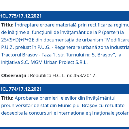
HCL 775/17.12.2021
Titlu:
Îndreptare eroare materială prin rectificarea regimu
de înălţime al funcţiunii de învăţământ de la P (parter) la
2S/(S+D)+P+2E din documentaţia de urbanism “Modificar
P.U.Z. preluat în P.U.G. - Regenerare urbană zona industria
Tractorul Braşov - Faza 1, str. Turnului nr. 5, Braşov”, la
iniţiativa S.C. MGM Urban Proiect S.R.L.
Observații :
Republică H.C.L. nr. 453/2017.
HCL 774/17.12.2021
Titlu:
Aprobarea premierii elevilor din învățământul
preuniversitar de stat din Municipiul Brașov cu rezultate
deosebite la concursurile internaționale și naționale școlar