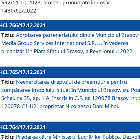
592/11.10.2023, ambele pronunțate în dosar
1430/62/2022 ”.
HCL 766/17.12.2021
Titlu:
Aprobarea parteneriatului dintre Municipiul Brașov 
Media Group Services International S.R.L., în vederea
organizării în Piața Sfatului Brașov, a Revelionului 2022.
HCL 765/17.12.2021
Titlu:
Neexercitarea dreptului de preemţiune pentru
cumpărarea imobilului situat în Municipiul Braşov, str. Poa
Schei, nr. 35, ap. 1 A, înscris în C.F. nr. 120078 Brașov, nr. 
120078-C1-U2, proprietar Nicolaescu Dani Mihai.
HCL 764/17.12.2021
Titlu:
Predarea către Ministerul Lucrărilor Publice, Dezvolt