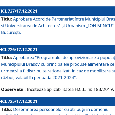
HCL 727/17.12.2021
Titlu:
Aprobare Acord de Parteneriat între Municipiul Bra
și Universitatea de Arhitectură și Urbanism „ION MINCU”
București.
HCL 726/17.12.2021
Titlu:
Aprobarea ”Programului de aprovizionare a populaț
Municipiului Braşov cu principalele produse alimentare ce
urmează a fi distribuite raționalizat, în caz de mobilizare s
război, valabil în perioada 2021-2024”.
Observații :
Încetează aplicabilitatea H.C.L. nr. 183/2019.
HCL 725/17.12.2021
Titlu:
Desemnarea persoanelor cu atribuții în domeniul