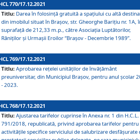
HCL 770/17.12.2021
Titlu:
Darea în folosinţă gratuită a spaţiului cu altă destina
din imobilul situat în Braşov, str. Gheorghe Bariţiu nr. 1A, î
suprafaţă de 212,33 m.p., către Asociaţia Luptătorilor,
Răniţilor şi Urmaşii Eroilor “Braşov - Decembrie 1989”.
HCL 769/17.12.2021
Titlu:
Aprobarea reţelei unităţilor de învăţământ
preuniversitar, din Municipiul Braşov, pentru anul şcolar 
- 2023.
HCL 768/17.12.2021
Titlu:
Ajustarea tarifelor cuprinse în Anexa nr. 1 din H.C.L. 
791/2018, republicată, privind aprobarea tarifelor pentru
activităţile specifice serviciului de salubrizare desfăşurate
prestatorii serviciilor publice delegate, pe raza municipiulu