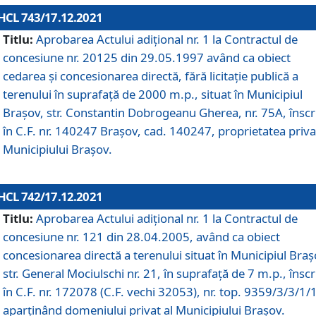
HCL 743/17.12.2021
Titlu:
Aprobarea Actului adiţional nr. 1 la Contractul de
concesiune nr. 20125 din 29.05.1997 având ca obiect
cedarea și concesionarea directă, fără licitație publică a
terenului în suprafață de 2000 m.p., situat în Municipiul
Brașov, str. Constantin Dobrogeanu Gherea, nr. 75A, înscr
în C.F. nr. 140247 Brașov, cad. 140247, proprietatea priva
Municipiului Brașov.
HCL 742/17.12.2021
Titlu:
Aprobarea Actului adiţional nr. 1 la Contractul de
concesiune nr. 121 din 28.04.2005, având ca obiect
concesionarea directă a terenului situat în Municipiul Braș
str. General Mociulschi nr. 21, în suprafață de 7 m.p., înscr
în C.F. nr. 172078 (C.F. vechi 32053), nr. top. 9359/3/3/1/
aparținând domeniului privat al Municipiului Brașov.