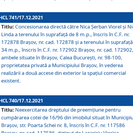
HCL 741/17.12.2021
Titlu:
Concesionarea directă către Nica Șerban Viorel și Ni
Linda a terenului în suprafață de 8 m.p., înscris în C.F. nr.
172878 Brașov, nr. cad. 172878 și a terenului în suprafață
34 m.p., înscris în C.F. nr. 172902 Brașov, nr. cad. 172902
ambele situate în Brașov, Calea București, nr. 98-100,
proprietatea privată a Municipiului Brașov, în vederea
realizării a două accese din exterior la spațiul comercial
existent.
HCL 740/17.12.2021
Titlu:
Neexercitarea dreptului de preemţiune pentru
cumpărarea cotei de 16/96 din imobilul situat în Municipiu
Braşov, str. Poarta Schei nr. 8, înscris în C.F. nr. 117586
Brașov, nr. cad. 117586, deținut de Lazariciu Viorica,