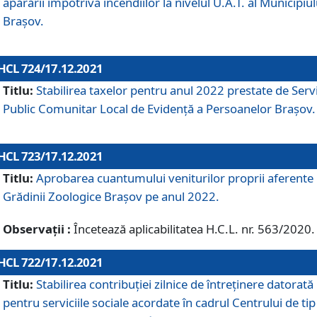
apărării împotriva incendiilor la nivelul U.A.T. al Municipiul
Brașov.
HCL 724/17.12.2021
Titlu:
Stabilirea taxelor pentru anul 2022 prestate de Servi
Public Comunitar Local de Evidență a Persoanelor Braşov.
HCL 723/17.12.2021
Titlu:
Aprobarea cuantumului veniturilor proprii aferente
Grădinii Zoologice Braşov pe anul 2022.
Observații :
Încetează aplicabilitatea H.C.L. nr. 563/2020.
HCL 722/17.12.2021
Titlu:
Stabilirea contribuţiei zilnice de întreținere datorată
pentru serviciile sociale acordate în cadrul Centrului de tip