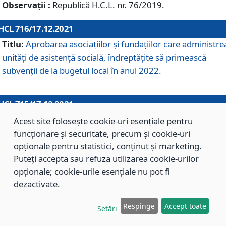
Observații :
Republică H.C.L. nr. 76/2019.
HCL 716/17.12.2021
Titlu:
Aprobarea asociaţiilor şi fundaţiilor care administre
unităţi de asistenţă socială, îndreptăţite să primească
subvenţii de la bugetul local în anul 2022.
HCL 715/17.12.2021
Titlu:
Aprobarea Planului de acţiuni sau lucrări de interes
Acest site folosește cookie-uri esențiale pentru
local pentru anul 2022.
funcționare și securitate, precum și cookie-uri
opționale pentru statistici, conținut și marketing.
Puteți accepta sau refuza utilizarea cookie-urilor
HCL 714/17.12.2021
opționale; cookie-urile esențiale nu pot fi
Titlu:
Modificarea Anexei la H.C.L. nr. 709/2020 privind
dezactivate.
aprobarea Regulamentului de Organizare şi Funcţionare a
Respinge
Accept toate
Direcţiei de Asistenţă Socială Braşov.
Setări