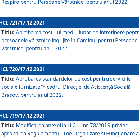
Respiro pentru Persoane Vârstnice, pentru anul 2022.
HCL 721/17.12.2021
Titlu:
Aprobarea costului mediu lunar de întreţinere pent
persoanele vârstnice îngrijite în Căminul pentru Persoane
Vârstnice, pentru anul 2022.
HCL 720/17.12.2021
Titlu:
Aprobarea standardelor de cost pentru serviciile
sociale furnizate în cadrul Direcției de Asistență Socială
Brașov, pentru anul 2022.
HCL 719/17.12.2021
Titlu:
Modificarea anexei la H.C.L. nr. 78/2019 privind
aprobarea Regulamentului de Organizare și Funcționare a