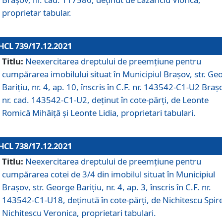
proprietar tabular.
HCL 739/17.12.2021
Titlu:
Neexercitarea dreptului de preemţiune pentru
cumpărarea imobilului situat în Municipiul Braşov, str. Ge
Barițiu, nr. 4, ap. 10, înscris în C.F. nr. 143542-C1-U2 Braș
nr. cad. 143542-C1-U2, deținut în cote-părți, de Leonte
Romică Mihăiță și Leonte Lidia, proprietari tabulari.
HCL 738/17.12.2021
Titlu:
Neexercitarea dreptului de preemţiune pentru
cumpărarea cotei de 3/4 din imobilul situat în Municipiul
Braşov, str. George Barițiu, nr. 4, ap. 3, înscris în C.F. nr.
143542-C1-U18, deținută în cote-părți, de Nichitescu Spire
Nichitescu Veronica, proprietari tabulari.