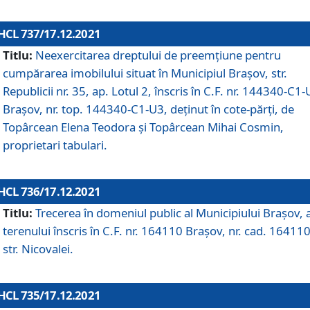
HCL 737/17.12.2021
Titlu:
Neexercitarea dreptului de preemţiune pentru
cumpărarea imobilului situat în Municipiul Braşov, str.
Republicii nr. 35, ap. Lotul 2, înscris în C.F. nr. 144340-C1
Brașov, nr. top. 144340-C1-U3, deținut în cote-părți, de
Topârcean Elena Teodora și Topârcean Mihai Cosmin,
proprietari tabulari.
HCL 736/17.12.2021
Titlu:
Trecerea în domeniul public al Municipiului Braşov, 
terenului înscris în C.F. nr. 164110 Brașov, nr. cad. 164110
str. Nicovalei.
HCL 735/17.12.2021