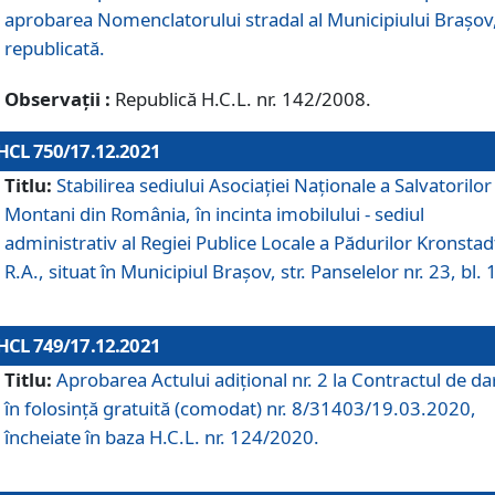
aprobarea Nomenclatorului stradal al Municipiului Braşov
republicată.
Observații :
Republică H.C.L. nr. 142/2008.
HCL 750/17.12.2021
Titlu:
Stabilirea sediului Asociației Naționale a Salvatorilor
Montani din România, în incinta imobilului - sediul
administrativ al Regiei Publice Locale a Pădurilor Kronstad
R.A., situat în Municipiul Braşov, str. Panselelor nr. 23, bl. 
HCL 749/17.12.2021
Titlu:
Aprobarea Actului adițional nr. 2 la Contractul de da
în folosință gratuită (comodat) nr. 8/31403/19.03.2020,
încheiate în baza H.C.L. nr. 124/2020.