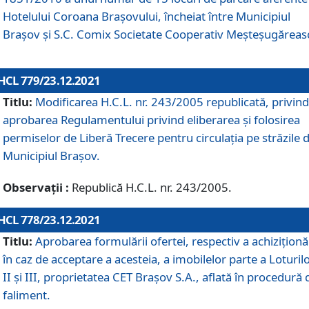
Hotelului Coroana Brașovului, încheiat între Municipiul
Braşov şi S.C. Comix Societate Cooperativ Meșteșugăreas
HCL 779/23.12.2021
Titlu:
Modificarea H.C.L. nr. 243/2005 republicată, privind
aprobarea Regulamentului privind eliberarea şi folosirea
permiselor de Liberă Trecere pentru circulația pe străzile 
Municipiul Braşov.
Observații :
Republică H.C.L. nr. 243/2005.
HCL 778/23.12.2021
Titlu:
Aprobarea formulării ofertei, respectiv a achiziționăr
în caz de acceptare a acesteia, a imobilelor parte a Loturilo
II și III, proprietatea CET Brașov S.A., aflată în procedură 
faliment.