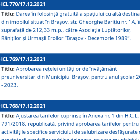
HCL 770/17.12.2021
Titlu:
Darea în folosinţă gratuită a spaţiului cu altă destina
din imobilul situat în Braşov, str. Gheorghe Bariţiu nr. 1A, î
suprafaţă de 212,33 m.p., către Asociaţia Luptătorilor,
Răniţilor şi Urmaşii Eroilor “Braşov - Decembrie 1989”.
HCL 769/17.12.2021
Titlu:
Aprobarea reţelei unităţilor de învăţământ
preuniversitar, din Municipiul Braşov, pentru anul şcolar 
- 2023.
HCL 768/17.12.2021
Titlu:
Ajustarea tarifelor cuprinse în Anexa nr. 1 din H.C.L. 
791/2018, republicată, privind aprobarea tarifelor pentru
activităţile specifice serviciului de salubrizare desfăşurate
prestatorii serviciilor publice delegate, pe raza municipiulu