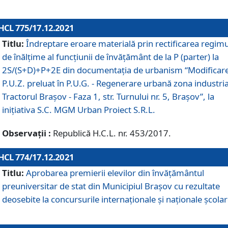
HCL 775/17.12.2021
Titlu:
Îndreptare eroare materială prin rectificarea regimu
de înălţime al funcţiunii de învăţământ de la P (parter) la
2S/(S+D)+P+2E din documentaţia de urbanism “Modificar
P.U.Z. preluat în P.U.G. - Regenerare urbană zona industria
Tractorul Braşov - Faza 1, str. Turnului nr. 5, Braşov”, la
iniţiativa S.C. MGM Urban Proiect S.R.L.
Observații :
Republică H.C.L. nr. 453/2017.
HCL 774/17.12.2021
Titlu:
Aprobarea premierii elevilor din învățământul
preuniversitar de stat din Municipiul Brașov cu rezultate
deosebite la concursurile internaționale și naționale școlar