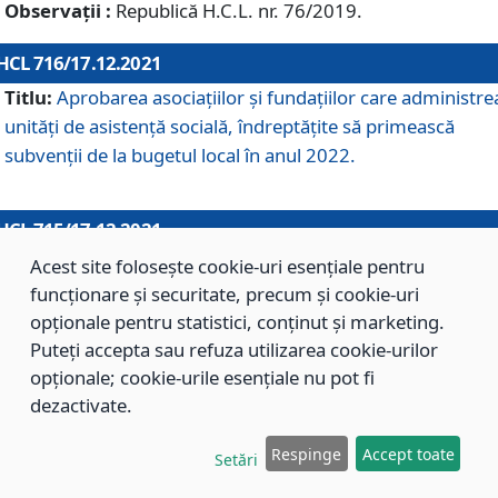
Observații :
Republică H.C.L. nr. 76/2019.
HCL 716/17.12.2021
Titlu:
Aprobarea asociaţiilor şi fundaţiilor care administre
unităţi de asistenţă socială, îndreptăţite să primească
subvenţii de la bugetul local în anul 2022.
HCL 715/17.12.2021
Titlu:
Aprobarea Planului de acţiuni sau lucrări de interes
Acest site folosește cookie-uri esențiale pentru
local pentru anul 2022.
funcționare și securitate, precum și cookie-uri
opționale pentru statistici, conținut și marketing.
Puteți accepta sau refuza utilizarea cookie-urilor
HCL 714/17.12.2021
opționale; cookie-urile esențiale nu pot fi
Titlu:
Modificarea Anexei la H.C.L. nr. 709/2020 privind
dezactivate.
aprobarea Regulamentului de Organizare şi Funcţionare a
Respinge
Accept toate
Direcţiei de Asistenţă Socială Braşov.
Setări