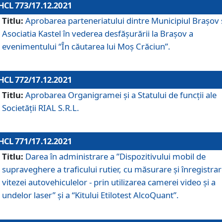
HCL 773/17.12.2021
Titlu:
Aprobarea parteneriatului dintre Municipiul Brașov 
Asociatia Kastel în vederea desfăşurării la Brașov a
evenimentului “În căutarea lui Moș Crăciun”.
HCL 772/17.12.2021
Titlu:
Aprobarea Organigramei şi a Statului de funcţii ale
Societăţii RIAL S.R.L.
HCL 771/17.12.2021
Titlu:
Darea în administrare a ”Dispozitivului mobil de
supraveghere a traficului rutier, cu măsurare și înregistrar
vitezei autovehiculelor - prin utilizarea camerei video și a
undelor laser” și a “Kitului Etilotest AlcoQuant”.