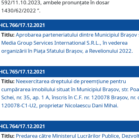
592/11.10.2023, ambele pronunțate în dosar
1430/62/2022 ”.
HCL 766/17.12.2021
Titlu:
Aprobarea parteneriatului dintre Municipiul Brașov 
Media Group Services International S.R.L., în vederea
organizării în Piața Sfatului Brașov, a Revelionului 2022.
HCL 765/17.12.2021
Titlu:
Neexercitarea dreptului de preemţiune pentru
cumpărarea imobilului situat în Municipiul Braşov, str. Poa
Schei, nr. 35, ap. 1 A, înscris în C.F. nr. 120078 Brașov, nr. 
120078-C1-U2, proprietar Nicolaescu Dani Mihai.
HCL 764/17.12.2021
Titlu:
Predarea către Ministerul Lucrărilor Publice, Dezvolt