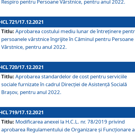
Respiro pentru Persoane Vârstnice, pentru anul 2022.
HCL 721/17.12.2021
Titlu:
Aprobarea costului mediu lunar de întreţinere pent
persoanele vârstnice îngrijite în Căminul pentru Persoane
Vârstnice, pentru anul 2022.
HCL 720/17.12.2021
Titlu:
Aprobarea standardelor de cost pentru serviciile
sociale furnizate în cadrul Direcției de Asistență Socială
Brașov, pentru anul 2022.
HCL 719/17.12.2021
Titlu:
Modificarea anexei la H.C.L. nr. 78/2019 privind
aprobarea Regulamentului de Organizare și Funcționare a