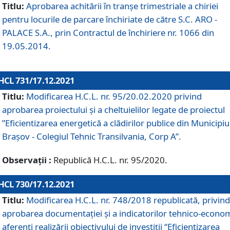
Titlu:
Aprobarea achitării în tranșe trimestriale a chiriei
pentru locurile de parcare închiriate de către S.C. ARO -
PALACE S.A., prin Contractul de închiriere nr. 1066 din
19.05.2014.
HCL 731/17.12.2021
Titlu:
Modificarea H.C.L. nr. 95/20.02.2020 privind
aprobarea proiectului și a cheltuielilor legate de proiectul
”Eficientizarea energetică a clădirilor publice din Municipiu
Brașov - Colegiul Tehnic Transilvania, Corp A”.
Observații :
Republică H.C.L. nr. 95/2020.
HCL 730/17.12.2021
Titlu:
Modificarea H.C.L. nr. 748/2018 republicată, privind
aprobarea documentației și a indicatorilor tehnico-econom
aferenți realizării obiectivului de investiții “Eficientizarea