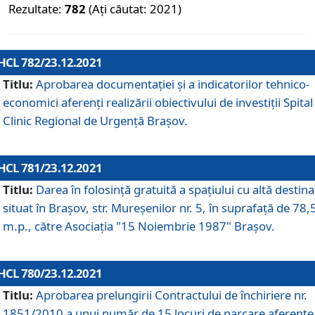
Rezultate:
782
(Ați căutat: 2021)
HCL 782/23.12.2021
Titlu:
Aprobarea documentației și a indicatorilor tehnico-
economici aferenți realizării obiectivului de investiții Spital
Clinic Regional de Urgență Brașov.
HCL 781/23.12.2021
Titlu:
Darea în folosinţă gratuită a spaţiului cu altă destina
situat în Braşov, str. Mureşenilor nr. 5, în suprafaţă de 78,
m.p., către Asociaţia "15 Noiembrie 1987" Braşov.
HCL 780/23.12.2021
Titlu:
Aprobarea prelungirii Contractului de închiriere nr.
1851/2010 a unui număr de 15 locuri de parcare aferente