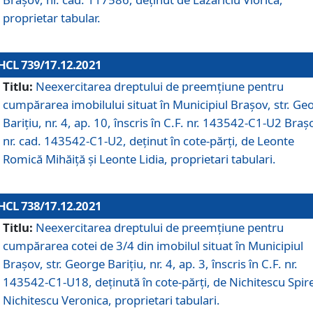
proprietar tabular.
HCL 739/17.12.2021
Titlu:
Neexercitarea dreptului de preemţiune pentru
cumpărarea imobilului situat în Municipiul Braşov, str. Ge
Barițiu, nr. 4, ap. 10, înscris în C.F. nr. 143542-C1-U2 Braș
nr. cad. 143542-C1-U2, deținut în cote-părți, de Leonte
Romică Mihăiță și Leonte Lidia, proprietari tabulari.
HCL 738/17.12.2021
Titlu:
Neexercitarea dreptului de preemţiune pentru
cumpărarea cotei de 3/4 din imobilul situat în Municipiul
Braşov, str. George Barițiu, nr. 4, ap. 3, înscris în C.F. nr.
143542-C1-U18, deținută în cote-părți, de Nichitescu Spire
Nichitescu Veronica, proprietari tabulari.