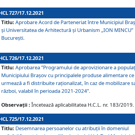
HCL 727/17.12.2021
Titlu:
Aprobare Acord de Parteneriat între Municipiul Bra
și Universitatea de Arhitectură și Urbanism „ION MINCU”
București.
HCL 726/17.12.2021
Titlu:
Aprobarea ”Programului de aprovizionare a populaț
Municipiului Braşov cu principalele produse alimentare ce
urmează a fi distribuite raționalizat, în caz de mobilizare s
război, valabil în perioada 2021-2024”.
Observații :
Încetează aplicabilitatea H.C.L. nr. 183/2019.
HCL 725/17.12.2021
Titlu:
Desemnarea persoanelor cu atribuții în domeniul