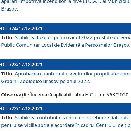
apărării împotriva incendiilor la nivelul U.A.T. al Municipiul
Brașov.
HCL 724/17.12.2021
Titlu:
Stabilirea taxelor pentru anul 2022 prestate de Servi
Public Comunitar Local de Evidență a Persoanelor Braşov.
HCL 723/17.12.2021
Titlu:
Aprobarea cuantumului veniturilor proprii aferente
Grădinii Zoologice Braşov pe anul 2022.
Observații :
Încetează aplicabilitatea H.C.L. nr. 563/2020.
HCL 722/17.12.2021
Titlu:
Stabilirea contribuţiei zilnice de întreținere datorată
pentru serviciile sociale acordate în cadrul Centrului de tip