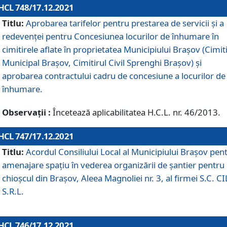
HCL 748/17.12.2021
Titlu:
Aprobarea tarifelor pentru prestarea de servicii şi a
redevenţei pentru Concesiunea locurilor de înhumare în
cimitirele aflate în proprietatea Municipiului Braşov (Cimit
Municipal Braşov, Cimitirul Civil Sprenghi Braşov) şi
aprobarea contractului cadru de concesiune a locurilor de
înhumare.
Observații :
Încetează aplicabilitatea H.C.L. nr. 46/2013.
HCL 747/17.12.2021
Titlu:
Acordul Consiliului Local al Municipiului Braşov pen
amenajare spațiu în vederea organizării de șantier pentru
chioșcul din Brașov, Aleea Magnoliei nr. 3, al firmei S.C. C
S.R.L.
HCL 746/17.12.2021