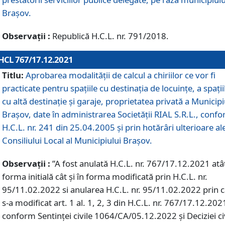
Braşov.
Observații :
Republică H.C.L. nr. 791/2018.
HCL 767/17.12.2021
Titlu:
Aprobarea modalității de calcul a chiriilor ce vor fi
practicate pentru spaţiile cu destinaţia de locuinţe, a spaţii
cu altă destinaţie şi garaje, proprietatea privată a Municipi
Braşov, date în administrarea Societăţii RIAL S.R.L., conf
H.C.L. nr. 241 din 25.04.2005 și prin hotărâri ulterioare al
Consiliului Local al Municipiului Braşov.
Observații :
”A fost anulată H.C.L. nr. 767/17.12.2021 atât
forma initială cât și în forma modificată prin H.C.L. nr.
95/11.02.2022 si anularea H.C.L. nr. 95/11.02.2022 prin 
s-a modificat art. 1 al. 1, 2, 3 din H.C.L. nr. 767/17.12.202
conform Sentinței civile 1064/CA/05.12.2022 și Deciziei ci