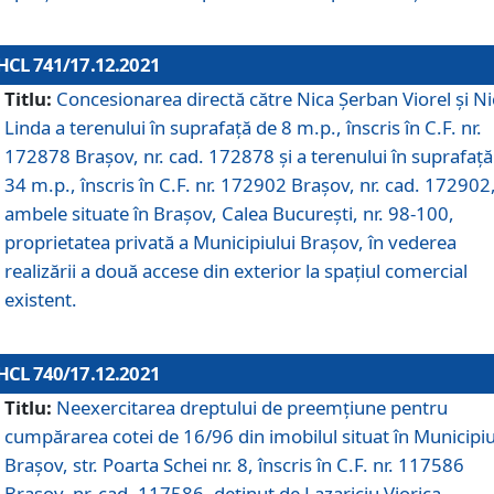
HCL 741/17.12.2021
Titlu:
Concesionarea directă către Nica Șerban Viorel și Ni
Linda a terenului în suprafață de 8 m.p., înscris în C.F. nr.
172878 Brașov, nr. cad. 172878 și a terenului în suprafață
34 m.p., înscris în C.F. nr. 172902 Brașov, nr. cad. 172902
ambele situate în Brașov, Calea București, nr. 98-100,
proprietatea privată a Municipiului Brașov, în vederea
realizării a două accese din exterior la spațiul comercial
existent.
HCL 740/17.12.2021
Titlu:
Neexercitarea dreptului de preemţiune pentru
cumpărarea cotei de 16/96 din imobilul situat în Municipiu
Braşov, str. Poarta Schei nr. 8, înscris în C.F. nr. 117586
Brașov, nr. cad. 117586, deținut de Lazariciu Viorica,