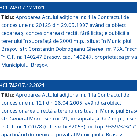
HCL 743/17.12.2021
Titlu:
Aprobarea Actului adiţional nr. 1 la Contractul de
concesiune nr. 20125 din 29.05.1997 având ca obiect
cedarea și concesionarea directă, fără licitație publică a
terenului în suprafață de 2000 m.p., situat în Municipiul
Brașov, str. Constantin Dobrogeanu Gherea, nr. 75A, înscr
în C.F. nr. 140247 Brașov, cad. 140247, proprietatea priva
Municipiului Brașov.
HCL 742/17.12.2021
Titlu:
Aprobarea Actului adiţional nr. 1 la Contractul de
concesiune nr. 121 din 28.04.2005, având ca obiect
concesionarea directă a terenului situat în Municipiul Braș
str. General Mociulschi nr. 21, în suprafață de 7 m.p., înscr
în C.F. nr. 172078 (C.F. vechi 32053), nr. top. 9359/3/3/1/
aparținând domeniului privat al Municipiului Brașov.