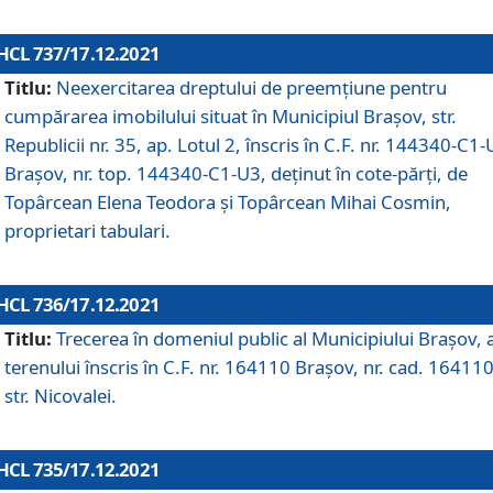
HCL 737/17.12.2021
Titlu:
Neexercitarea dreptului de preemţiune pentru
cumpărarea imobilului situat în Municipiul Braşov, str.
Republicii nr. 35, ap. Lotul 2, înscris în C.F. nr. 144340-C1
Brașov, nr. top. 144340-C1-U3, deținut în cote-părți, de
Topârcean Elena Teodora și Topârcean Mihai Cosmin,
proprietari tabulari.
HCL 736/17.12.2021
Titlu:
Trecerea în domeniul public al Municipiului Braşov, 
terenului înscris în C.F. nr. 164110 Brașov, nr. cad. 164110
str. Nicovalei.
HCL 735/17.12.2021