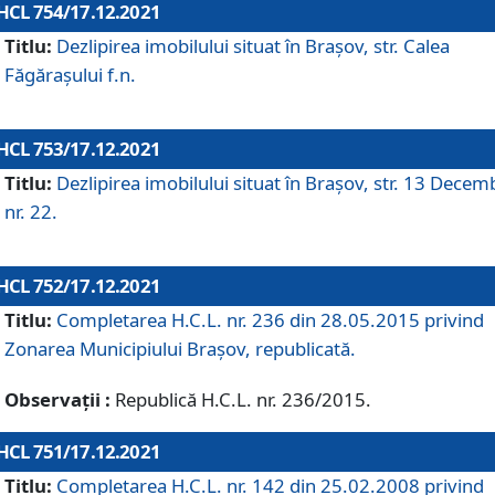
HCL 754/17.12.2021
Titlu:
Dezlipirea imobilului situat în Brașov, str. Calea
Făgărașului f.n.
HCL 753/17.12.2021
Titlu:
Dezlipirea imobilului situat în Brașov, str. 13 Decem
nr. 22.
HCL 752/17.12.2021
Titlu:
Completarea H.C.L. nr. 236 din 28.05.2015 privind
Zonarea Municipiului Braşov, republicată.
Observații :
Republică H.C.L. nr. 236/2015.
HCL 751/17.12.2021
Titlu:
Completarea H.C.L. nr. 142 din 25.02.2008 privind